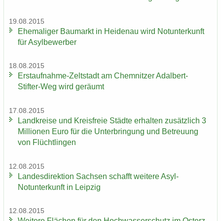
19.08.2015
Ehe­ma­li­ger Bau­markt in Hei­den­au wird Not­un­ter­kunft
für Asyl­be­wer­ber
18.08.2015
Erstaufnahme-​Zeltstadt am Chem­nit­zer Adalbert-​
Stifter-Weg wird ge­räumt
17.08.2015
Land­krei­se und Kreis­freie Städ­te er­hal­ten zu­sätz­lich 3
Mil­lio­nen Euro für die Un­ter­brin­gung und Be­treu­ung
von Flücht­lin­gen
12.08.2015
Lan­des­di­rek­ti­on Sach­sen schafft wei­te­re Asyl-​
Notunterkunft in Leip­zig
12.08.2015
Wei­te­re Flä­chen für den Hoch­was­ser­schutz im Ost­erz­