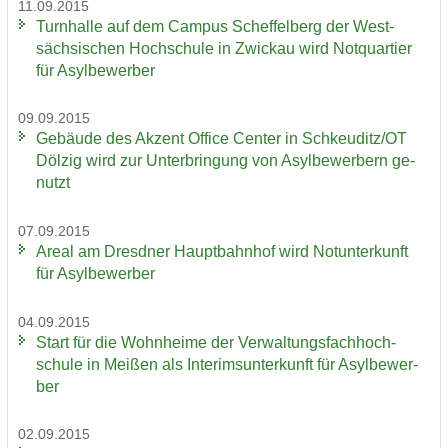
11.09.2015
Turn­hal­le auf dem Cam­pus Schef­fel­berg der West­
säch­si­schen Hoch­schu­le in Zwi­ckau wird Not­quar­tier
für Asyl­be­wer­ber
09.09.2015
Ge­bäu­de des Ak­zent Of­fice Cen­ter in Schkeu­ditz/OT
Döl­zig wird zur Un­ter­brin­gung von Asyl­be­wer­bern ge­
nutzt
07.09.2015
Areal am Dresd­ner Haupt­bahn­hof wird Not­un­ter­kunft
für Asyl­be­wer­ber
04.09.2015
Start für die Wohn­hei­me der Ver­wal­tungs­fach­hoch­
schu­le in Mei­ßen als In­te­rims­un­ter­kunft für Asyl­be­wer­
ber
02.09.2015