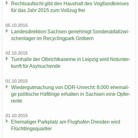
Rechts­auf­sicht gibt den Haus­halt des Vogt­land­krei­ses
für das Jahr 2015 zum Voll­zug frei
05.10.2015
Lan­des­di­rek­ti­on Sach­sen ge­neh­migt Son­der­ab­fall­zwi­
schen­la­ger im Re­cy­cling­park Grö­bern
02.10.2015
Turn­hal­le der Ol­bricht­ka­ser­ne in Leip­zig wird Not­un­ter­
kunft für Asyl­su­chen­de
01.10.2015
Wie­der­gut­ma­chung von DDR-​Unrecht: 8.000 ehe­ma­li­
ge po­li­ti­sche Häft­lin­ge er­hal­ten in Sach­sen eine Op­fer­
ren­te
01.10.2015
Ehe­ma­li­ger Park­platz am Flug­ha­fen Dres­den wird
Flücht­lings­quar­tier