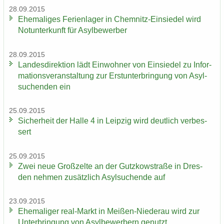
28.09.2015
Ehe­ma­li­ges Fe­ri­en­la­ger in Chemnitz-​Einsiedel wird
Not­un­ter­kunft für Asyl­be­wer­ber
28.09.2015
Lan­des­di­rek­ti­on lädt Ein­woh­ner von Ein­sie­del zu In­for­
ma­ti­ons­ver­an­stal­tung zur Erst­un­ter­brin­gung von Asyl­
su­chen­den ein
25.09.2015
Si­cher­heit der Halle 4 in Leip­zig wird deut­lich ver­bes­
sert
25.09.2015
Zwei neue Groß­zel­te an der Gutz­kow­stra­ße in Dres­
den neh­men zu­sätz­lich Asyl­su­chen­de auf
23.09.2015
Ehe­ma­li­ger real-​Markt in Meißen-​Niederau wird zur
Un­ter­brin­gung von Asyl­be­wer­bern ge­nutzt