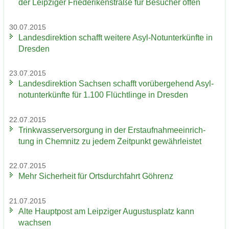
der Leip­zi­ger Frie­de­ri­ken­stra­ße für Be­su­cher offen
30.07.2015
Lan­des­di­rek­ti­on schafft wei­te­re Asyl-​Notunterkünfte in
Dres­den
23.07.2015
Lan­des­di­rek­ti­on Sach­sen schafft vor­über­ge­hend Asyl­
not­un­ter­künf­te für 1.100 Flücht­lin­ge in Dres­den
22.07.2015
Trink­was­ser­ver­sor­gung in der Erst­auf­nah­me­ein­rich­
tung in Chem­nitz zu jedem Zeit­punkt ge­währ­leis­tet
22.07.2015
Mehr Si­cher­heit für Orts­durch­fahrt Göh­renz
21.07.2015
Alte Haupt­post am Leip­zi­ger Au­gus­tus­platz kann
wach­sen