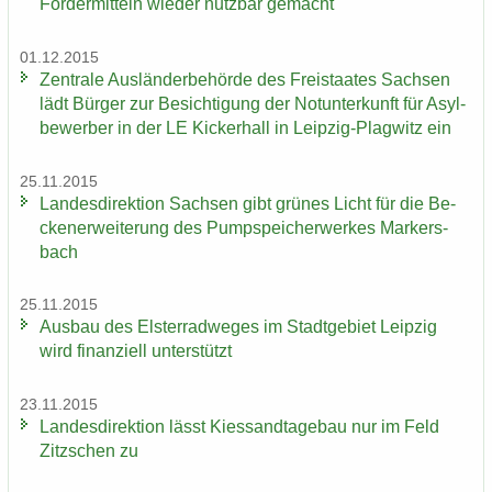
För­der­mit­teln wie­der nutz­bar ge­macht
01.12.2015
Zen­tra­le Aus­län­der­be­hör­de des Frei­staa­tes Sach­sen
lädt Bür­ger zur Be­sich­ti­gung der Not­un­ter­kunft für Asyl­
be­wer­ber in der LE Ki­cker­hall in Leipzig-​Plagwitz ein
25.11.2015
Lan­des­di­rek­ti­on Sach­sen gibt grü­nes Licht für die Be­
cken­er­wei­te­rung des Pump­spei­cher­wer­kes Mar­kers­
bach
25.11.2015
Aus­bau des Els­ter­rad­we­ges im Stadt­ge­biet Leip­zig
wird fi­nan­zi­ell un­ter­stützt
23.11.2015
Lan­des­di­rek­ti­on lässt Kies­sand­ta­ge­bau nur im Feld
Zitz­schen zu