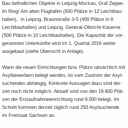
Bau be­find­li­chen Ob­jek­te in Leipzig-​Mockau, Graf Zep­pe­
lin Ring/ Am alten Flug­ha­fen (600 Plät­ze in 12 Leicht­bau­
hal­len), in Leip­zig, Braun­stra­ße 3-5 (400 Plät­ze in 8
Leicht­bau­hal­len) und Leip­zig, General-​Olbricht-Kaserne
(500 Plät­ze in 10 Leicht­bau­hal­len). Die Ka­pa­zi­tät der vor­
ge­nann­ten Un­ter­künf­te wird im 1. Quar­tal 2016 wei­ter
aus­ge­baut (siehe Über­sicht in An­la­ge).
Wann die neuen Ein­rich­tun­gen bzw. Plät­ze tat­säch­lich mit
Asyl­be­wer­bern be­legt wer­den, ist vom Zu­strom der Asyl­
su­chen­den ab­hän­gig. Kon­kre­te Aus­sa­gen dazu sind der­
zeit noch nicht mög­lich. Ak­tu­ell sind von den 19.600 Plät­
zen der Erst­auf­nah­me­ein­rich­tung rund 9.000 be­legt. Im
Schnitt kom­men der­zeit täg­lich rund 250 Asyl­su­chen­de
im Frei­staat Sach­sen an.