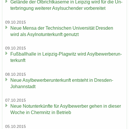
Ge­län­de der Ol­bricht­ka­ser­ne in Leip­zig wird für die Un­
ter­brin­gung wei­te­rer Asyl­su­chen­der vor­be­rei­tet
09.10.2015
Neue Mensa der Tech­ni­schen Uni­ver­si­tät Dres­den
wird als Asyl­not­un­ter­kunft ge­nutzt
09.10.2015
Fuß­ball­hal­le in Leipzig-​Plagwitz wird Asyl­be­wer­ber­un­
ter­kunft
08.10.2015
Neue Asyl­be­wer­ber­un­ter­kunft ent­steht in Dresden-​
Johannstadt
07.10.2015
Neue Not­un­ter­künf­te für Asyl­be­wer­ber gehen in die­ser
Woche in Chem­nitz in Be­trieb
05.10.2015