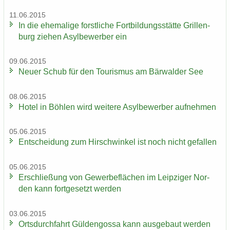
11.06.2015
In die ehe­ma­li­ge forst­li­che Fort­bil­dungs­stät­te Gril­len­
burg zie­hen Asyl­be­wer­ber ein
09.06.2015
Neuer Schub für den Tou­ris­mus am Bär­wal­der See
08.06.2015
Hotel in Böh­len wird wei­te­re Asyl­be­wer­ber auf­neh­men
05.06.2015
Ent­schei­dung zum Hirsch­win­kel ist noch nicht ge­fal­len
05.06.2015
Er­schlie­ßung von Ge­wer­be­flä­chen im Leip­zi­ger Nor­
den kann fort­ge­setzt wer­den
03.06.2015
Orts­durch­fahrt Gül­den­gos­sa kann aus­ge­baut wer­den