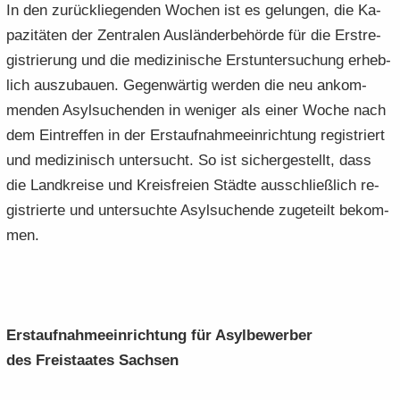
In den zu­rück­lie­gen­den Wo­chen ist es ge­lun­gen, die Ka­
pa­zi­tä­ten der Zen­tra­len Aus­län­der­be­hör­de für die Erst­re­
gis­trie­rung und die me­di­zi­ni­sche Erst­un­ter­su­chung er­heb­
lich aus­zu­bau­en. Ge­gen­wär­tig wer­den die neu an­kom­
men­den Asyl­su­chen­den in we­ni­ger als einer Woche nach
dem Ein­tref­fen in der Erst­auf­nah­me­ein­rich­tung re­gis­triert
und me­di­zi­nisch un­ter­sucht. So ist si­cher­ge­stellt, dass
die Land­krei­se und Kreis­frei­en Städ­te aus­schließ­lich re­
gis­trier­te und un­ter­such­te Asyl­su­chen­de zu­ge­teilt be­kom­
men.
Erst­auf­nah­me­ein­rich­tung für Asyl­be­wer­ber
des Frei­staa­tes Sach­sen