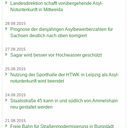
Lan­des­di­rek­ti­on schafft vor­über­ge­hen­de Asyl-​
Notunterkunft in Mitt­wei­da
28.08.2015
Pro­gno­se der dies­jäh­ri­gen Asyl­be­wer­ber­zah­len für
Sach­sen deut­lich nach oben kor­ri­giert
27.08.2015
Sagar wird bes­ser vor Hoch­was­ser ge­schützt
25.08.2015
Nut­zung der Sport­hal­le der HTWK in Leip­zig als Asyl­
not­un­ter­kunft wird be­en­det
24.08.2015
Staats­stra­ße 45 kann in und süd­lich von Am­mels­hain
neu ge­stal­tet wer­den
21.08.2015
Freie Bahn für Stra­ßen­mo­der­ni­sie­rung in Burg­städt