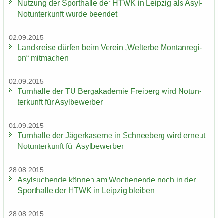
Nut­zung der Sport­hal­le der HTWK in Leip­zig als Asyl-​
Notunterkunft wurde be­en­det
02.09.2015
Land­krei­se dür­fen beim Ver­ein „Welt­erbe Mon­tan­re­gi­
on“ mit­ma­chen
02.09.2015
Turn­hal­le der TU Berg­aka­de­mie Frei­berg wird Not­un­
ter­kunft für Asyl­be­wer­ber
01.09.2015
Turn­hal­le der Jä­ger­ka­ser­ne in Schnee­berg wird er­neut
Not­un­ter­kunft für Asyl­be­wer­ber
28.08.2015
Asyl­su­chen­de kön­nen am Wo­chen­en­de noch in der
Sport­hal­le der HTWK in Leip­zig blei­ben
28.08.2015