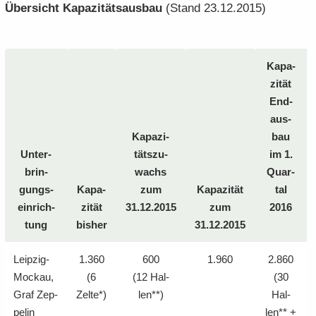
Über­sicht Ka­pa­zi­täts­aus­bau
(Stand 23.12.2015)
Ka­pa­
zi­tät
End­
aus­
Ka­pa­zi­
bau
Un­ter­
täts­zu­
im 1.
brin­
wachs
Quar­
gungs­
Ka­pa­
zum
Ka­pa­zi­tät
tal
ein­rich­
zi­tät
31.12.2015
zum
2016
tung
bis­her
31.12.2015
Leipzig-​
1.360
600
1.960
2.860
Mockau,
(6
(12 Hal­
(30
Graf Zep­
Zelte*)
len**)
Hal­
pe­lin
len** +