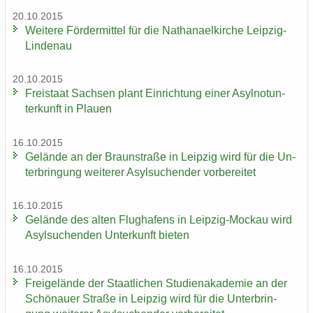
20.10.2015
Wei­te­re För­der­mit­tel für die Na­tha­nael­kir­che Leipzig-​
Lindenau
20.10.2015
Frei­staat Sach­sen plant Ein­rich­tung einer Asyl­not­un­
ter­kunft in Plau­en
16.10.2015
Ge­län­de an der Braun­stra­ße in Leip­zig wird für die Un­
ter­brin­gung wei­te­rer Asyl­su­chen­der vor­be­rei­tet
16.10.2015
Ge­län­de des alten Flug­ha­fens in Leipzig-​Mockau wird
Asyl­su­chen­den Un­ter­kunft bie­ten
16.10.2015
Frei­ge­län­de der Staat­li­chen Stu­di­en­aka­de­mie an der
Schö­nau­er Stra­ße in Leip­zig wird für die Un­ter­brin­