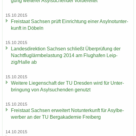
gung wei­te­rer Asyl­su­chen­der vor­be­rei­tet
15.10.2015
Frei­staat Sach­sen prüft Ein­rich­tung einer Asyl­not­un­ter­
kunft in Dö­beln
15.10.2015
Lan­des­di­rek­ti­on Sach­sen schließt Über­prü­fung der
Nacht­flug­lärm­be­las­tung 2014 am Flug­ha­fen Leip­
zig/Halle ab
15.10.2015
Wei­te­re Lie­gen­schaft der TU Dres­den wird für Un­ter­
brin­gung von Asyl­su­chen­den ge­nutzt
15.10.2015
Frei­staat Sach­sen er­wei­tert Not­un­ter­kunft für Asyl­be­
wer­ber an der TU Berg­aka­de­mie Frei­berg
14.10.2015