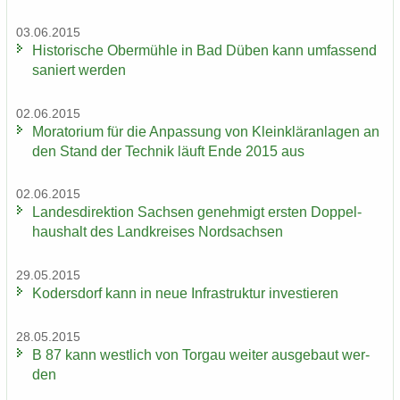
03.06.2015
His­to­ri­sche Ober­müh­le in Bad Düben kann um­fas­send
sa­niert wer­den
02.06.2015
Mo­ra­to­ri­um für die An­pas­sung von Klein­klär­an­la­gen an
den Stand der Tech­nik läuft Ende 2015 aus
02.06.2015
Lan­des­di­rek­ti­on Sach­sen ge­neh­migt ers­ten Dop­pel­
haus­halt des Land­krei­ses Nord­sach­sen
29.05.2015
Ko­ders­dorf kann in neue In­fra­struk­tur in­ves­tie­ren
28.05.2015
B 87 kann west­lich von Tor­gau wei­ter aus­ge­baut wer­
den