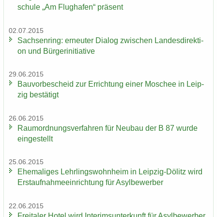
schu­le „Am Flug­ha­fen“ prä­sent
02.07.2015
Sach­sen­ring: er­neu­ter Dia­log zwi­schen Lan­des­di­rek­ti­
on und Bür­ger­initia­ti­ve
29.06.2015
Bau­vor­be­scheid zur Er­rich­tung einer Mo­schee in Leip­
zig be­stä­tigt
26.06.2015
Raum­ord­nungs­ver­fah­ren für Neu­bau der B 87 wurde
ein­ge­stellt
25.06.2015
Ehe­ma­li­ges Lehr­lings­wohn­heim in Leipzig-​Dölitz wird
Erst­auf­nah­me­ein­rich­tung für Asyl­be­wer­ber
22.06.2015
Frei­ta­ler Hotel wird In­te­rims­un­ter­kunft für Asyl­be­wer­ber