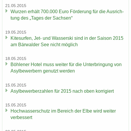
21.05.2015
Wur­zen er­hält 700.000 Euro För­de­rung für die Aus­rich­
tung des „Tages der Sach­sen“
19.05.2015
Ki­te­sur­fen, Jet- und Was­ser­ski sind in der Sai­son 2015
am Bär­wal­der See nicht mög­lich
18.05.2015
Böh­le­ner Hotel muss wei­ter für die Un­ter­brin­gung von
Asyl­be­wer­bern ge­nutzt wer­den
15.05.2015
Asyl­be­wer­ber­zah­len für 2015 nach oben kor­ri­giert
15.05.2015
Hoch­was­ser­schutz im Be­reich der Elbe wird wei­ter
ver­bes­sert