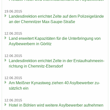
19.06.2015
Lan­des­di­rek­ti­on er­rich­tet Zelte auf dem Po­li­zei­ge­län­de
an der Chem­nit­zer Max-​Saupe-Straße
12.06.2015
Land er­wei­tert Ka­pa­zi­tä­ten für die Un­ter­brin­gung von
Asyl­be­wer­bern in Gör­litz
12.06.2015
Lan­des­di­rek­ti­on er­rich­tet Zelte in der Erst­auf­nah­me­ein­
rich­tung in Chemnitz-​Ebersdorf
12.06.2015
Am Meiß­ner Ky­nast­weg zie­hen 40 Asyl­be­wer­ber zu­
sätz­lich ein
12.06.2015
Hotel in Böh­len wird wei­te­re Asyl­be­wer­ber auf­neh­men