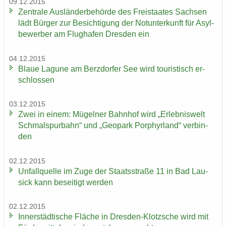
09.12.2015
Zen­tra­le Aus­län­der­be­hör­de des Frei­staa­tes Sach­sen
lädt Bür­ger zur Be­sich­ti­gung der Not­un­ter­kunft für Asyl­
be­wer­ber am Flug­ha­fen Dres­den ein
04.12.2015
Blaue La­gu­ne am Berz­dor­fer See wird tou­ris­tisch er­
schlos­sen
03.12.2015
Zwei in einem: Mü­gel­ner Bahn­hof wird „Er­leb­nis­welt
Schmal­spur­bahn“ und „Geo­park Por­phyr­land“ ver­bin­
den
02.12.2015
Un­fall­quel­le im Zuge der Staats­stra­ße 11 in Bad Lau­
sick kann be­sei­tigt wer­den
02.12.2015
In­ner­städ­ti­sche Flä­che in Dresden-​Klotzsche wird mit