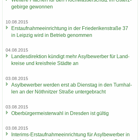
ge­bir­ge ge­won­nen
10.08.2015
Erst­auf­nah­me­ein­rich­tung in der Frie­de­ri­ken­stra­ße 37
in Leip­zig wird in Be­trieb ge­nom­men
04.08.2015
Lan­des­di­rek­ti­on kün­digt mehr Asyl­be­wer­ber für Land­
krei­se und kreis­freie Städ­te an
03.08.2015
Asyl­be­wer­ber wer­den erst ab Diens­tag in den Turn­hal­
len an der Nö­th­nit­zer Stra­ße un­ter­ge­bracht
03.08.2015
Ober­bür­ger­meis­ter­wahl in Dres­den ist gül­tig
03.08.2015
Interims-​Erstaufnahmeeinrichtung für Asyl­be­wer­ber in