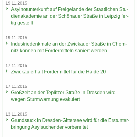
19.11.2015
Asyl­not­un­ter­kunft auf Frei­ge­län­de der Staat­li­chen Stu­
di­en­aka­de­mie an der Schö­nau­er Stra­ße in Leip­zig fer­
tig ge­stellt
19.11.2015
In­dus­trie­denk­ma­le an der Zwi­ckau­er Stra­ße in Chem­
nitz kön­nen mit För­der­mit­teln sa­niert wer­den
17.11.2015
Zwi­ckau er­hält För­der­mit­tel für die Halde 20
17.11.2015
Groß­zelt an der Te­plit­zer Stra­ße in Dres­den wird
wegen Sturm­war­nung eva­ku­iert
13.11.2015
Grund­stück in Dresden-​Gittersee wird für die Erst­un­ter­
brin­gung Asyl­su­chen­der vor­be­rei­tet