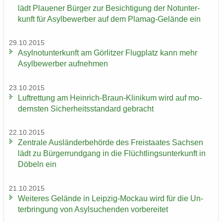
lädt Plaue­ner Bür­ger zur Be­sich­ti­gung der Not­un­ter­
kunft für Asyl­be­wer­ber auf dem Plamag-​Gelände ein
29.10.2015
Asyl­not­un­ter­kunft am Gör­lit­zer Flug­platz kann mehr
Asyl­be­wer­ber auf­neh­men
23.10.2015
Luft­ret­tung am Heinrich-​Braun-Klinikum wird auf mo­
derns­ten Si­cher­heits­stan­dard ge­bracht
22.10.2015
Zen­tra­le Aus­län­der­be­hör­de des Frei­staa­tes Sach­sen
lädt zu Bür­ger­rund­gang in die Flücht­lings­un­ter­kunft in
Dö­beln ein
21.10.2015
Wei­te­res Ge­län­de in Leipzig-​Mockau wird für die Un­
ter­brin­gung von Asyl­su­chen­den vor­be­rei­tet