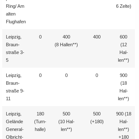
Ring/ Am
6 Zelte)
alten
Flug­ha­fen
Leip­zig,
0
400
400
600
Braun­
(8 Hal­len**)
(12
stra­ße 3-
Hal­
5
len**)
Leip­zig,
0
0
0
900
Braun­
(18
stra­ße 9-
Hal­
11
len**)
Leip­zig,
180
500
500
900 (18
Ge­län­de
(Turn­
(10 Hal­
(+180)
Hal­
General-​
hal­le)
len**)
len**)
Olbricht-
+180