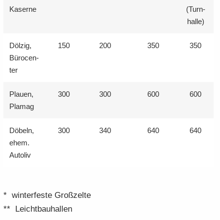
Kaserne
(Turn­
hal­le)
Döl­zig,
150
200
350
350
Bü­ro­cen­
ter
Plau­en,
300
300
600
600
Pla­mag
Dö­beln,
300
340
640
640
ehem.
Au­to­liv
* win­ter­fes­te Groß­zel­te
** Leicht­bau­hal­len