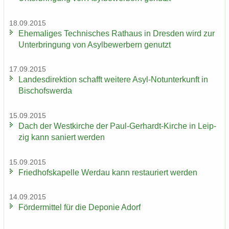
18.09.2015
Ehe­ma­li­ges Tech­ni­sches Rat­haus in Dres­den wird zur
Un­ter­brin­gung von Asyl­be­wer­bern ge­nutzt
17.09.2015
Lan­des­di­rek­ti­on schafft wei­te­re Asyl-​Notunterkunft in
Bi­schofs­wer­da
15.09.2015
Dach der West­kir­che der Paul-​Gerhardt-Kirche in Leip­
zig kann sa­niert wer­den
15.09.2015
Fried­hofs­ka­pel­le Wer­dau kann re­stau­riert wer­den
14.09.2015
För­der­mit­tel für die De­po­nie Adorf