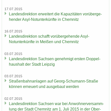
17.07.2015
Lan­des­di­rek­ti­on er­wei­tert die Ka­pa­zi­tä­ten vor­über­ge­
hen­der Asyl-​Notunter­künfte in Chem­nitz
16.07.2015
Lan­des­di­rek­ti­on schafft vor­über­ge­hen­de Asyl-​
Notunter­künfte in Mei­ßen und Chem­nitz
03.07.2015
Lan­des­di­rek­ti­on Sach­sen ge­neh­migt ers­ten Dop­pel­
haus­halt der Stadt Leip­zig
03.07.2015
Stra­ßen­bahn­an­la­gen auf Georg-​Schumann-Straße
kön­nen er­neu­ert und aus­ge­baut wer­den
02.07.2015
Lan­des­di­rek­ti­on Sach­sen war bei An­woh­ner­ver­samm­
lung der Stadt Chem­nitz am 1. Juli 2015 in der Ober­