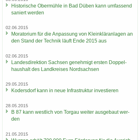
His­to­ri­sche Ober­müh­le in Bad Düben kann um­fas­send
sa­niert wer­den
02.06.2015
Mo­ra­to­ri­um für die An­pas­sung von Klein­klär­an­la­gen an
den Stand der Tech­nik läuft Ende 2015 aus
02.06.2015
Lan­des­di­rek­ti­on Sach­sen ge­neh­migt ers­ten Dop­pel­
haus­halt des Land­krei­ses Nord­sach­sen
29.05.2015
Ko­ders­dorf kann in neue In­fra­struk­tur in­ves­tie­ren
28.05.2015
B 87 kann west­lich von Tor­gau wei­ter aus­ge­baut wer­
den
21.05.2015