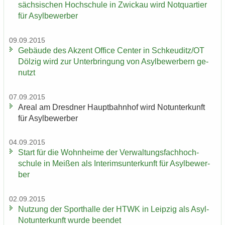
säch­si­schen Hoch­schu­le in Zwi­ckau wird Not­quar­tier
für Asyl­be­wer­ber
09.09.2015
Ge­bäu­de des Ak­zent Of­fice Cen­ter in Schkeu­ditz/OT
Döl­zig wird zur Un­ter­brin­gung von Asyl­be­wer­bern ge­
nutzt
07.09.2015
Areal am Dresd­ner Haupt­bahn­hof wird Not­un­ter­kunft
für Asyl­be­wer­ber
04.09.2015
Start für die Wohn­hei­me der Ver­wal­tungs­fach­hoch­
schu­le in Mei­ßen als In­te­rims­un­ter­kunft für Asyl­be­wer­
ber
02.09.2015
Nut­zung der Sport­hal­le der HTWK in Leip­zig als Asyl-​
Notunterkunft wurde be­en­det