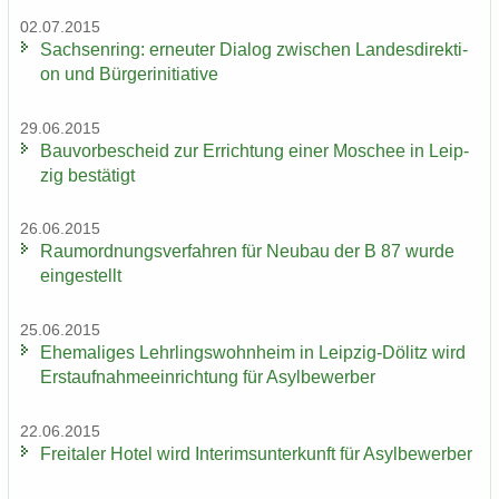
02.07.2015
Sach­sen­ring: er­neu­ter Dia­log zwi­schen Lan­des­di­rek­ti­
on und Bür­ger­initia­ti­ve
29.06.2015
Bau­vor­be­scheid zur Er­rich­tung einer Mo­schee in Leip­
zig be­stä­tigt
26.06.2015
Raum­ord­nungs­ver­fah­ren für Neu­bau der B 87 wurde
ein­ge­stellt
25.06.2015
Ehe­ma­li­ges Lehr­lings­wohn­heim in Leipzig-​Dölitz wird
Erst­auf­nah­me­ein­rich­tung für Asyl­be­wer­ber
22.06.2015
Frei­ta­ler Hotel wird In­te­rims­un­ter­kunft für Asyl­be­wer­ber