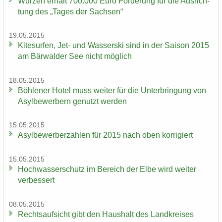
Wur­zen er­hält 700.000 Euro För­de­rung für die Aus­rich­
tung des „Tages der Sach­sen“
19.05.2015
Ki­te­sur­fen, Jet- und Was­ser­ski sind in der Sai­son 2015
am Bär­wal­der See nicht mög­lich
18.05.2015
Böh­le­ner Hotel muss wei­ter für die Un­ter­brin­gung von
Asyl­be­wer­bern ge­nutzt wer­den
15.05.2015
Asyl­be­wer­ber­zah­len für 2015 nach oben kor­ri­giert
15.05.2015
Hoch­was­ser­schutz im Be­reich der Elbe wird wei­ter
ver­bes­sert
08.05.2015
Rechts­auf­sicht gibt den Haus­halt des Land­krei­ses