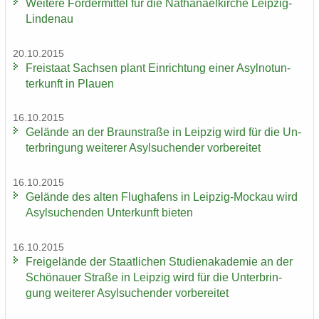
Wei­te­re För­der­mit­tel für die Na­tha­nael­kir­che Leipzig-​
Lindenau
20.10.2015
Frei­staat Sach­sen plant Ein­rich­tung einer Asyl­not­un­
ter­kunft in Plau­en
16.10.2015
Ge­län­de an der Braun­stra­ße in Leip­zig wird für die Un­
ter­brin­gung wei­te­rer Asyl­su­chen­der vor­be­rei­tet
16.10.2015
Ge­län­de des alten Flug­ha­fens in Leipzig-​Mockau wird
Asyl­su­chen­den Un­ter­kunft bie­ten
16.10.2015
Frei­ge­län­de der Staat­li­chen Stu­di­en­aka­de­mie an der
Schö­nau­er Stra­ße in Leip­zig wird für die Un­ter­brin­
gung wei­te­rer Asyl­su­chen­der vor­be­rei­tet