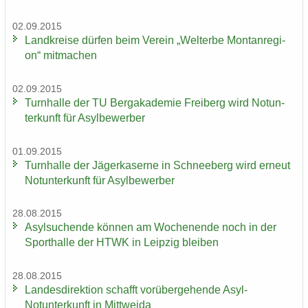
02.09.2015
Land­krei­se dür­fen beim Ver­ein „Welt­erbe Mon­tan­re­gi­
on“ mit­ma­chen
02.09.2015
Turn­hal­le der TU Berg­aka­de­mie Frei­berg wird Not­un­
ter­kunft für Asyl­be­wer­ber
01.09.2015
Turn­hal­le der Jä­ger­ka­ser­ne in Schnee­berg wird er­neut
Not­un­ter­kunft für Asyl­be­wer­ber
28.08.2015
Asyl­su­chen­de kön­nen am Wo­chen­en­de noch in der
Sport­hal­le der HTWK in Leip­zig blei­ben
28.08.2015
Lan­des­di­rek­ti­on schafft vor­über­ge­hen­de Asyl-​
Notunterkunft in Mitt­wei­da