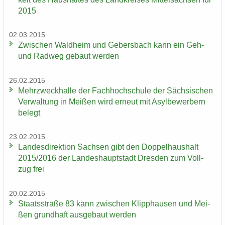
2015
02.03.2015
Zwi­schen Wald­heim und Ge­bers­bach kann ein Geh-
und Rad­weg ge­baut wer­den
26.02.2015
Mehr­zweck­hal­le der Fach­hoch­schu­le der Säch­si­schen
Ver­wal­tung in Mei­ßen wird er­neut mit Asyl­be­wer­bern
be­legt
23.02.2015
Lan­des­di­rek­ti­on Sach­sen gibt den Dop­pel­haus­halt
2015/2016 der Lan­des­haupt­stadt Dres­den zum Voll­
zug frei
20.02.2015
Staats­stra­ße 83 kann zwi­schen Klipp­hau­sen und Mei­
ßen grund­haft aus­ge­baut wer­den