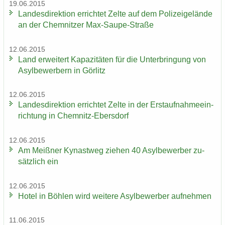
19.06.2015
Lan­des­di­rek­ti­on er­rich­tet Zelte auf dem Po­li­zei­ge­län­de
an der Chem­nit­zer Max-​Saupe-Straße
12.06.2015
Land er­wei­tert Ka­pa­zi­tä­ten für die Un­ter­brin­gung von
Asyl­be­wer­bern in Gör­litz
12.06.2015
Lan­des­di­rek­ti­on er­rich­tet Zelte in der Erst­auf­nah­me­ein­
rich­tung in Chemnitz-​Ebersdorf
12.06.2015
Am Meiß­ner Ky­nast­weg zie­hen 40 Asyl­be­wer­ber zu­
sätz­lich ein
12.06.2015
Hotel in Böh­len wird wei­te­re Asyl­be­wer­ber auf­neh­men
11.06.2015