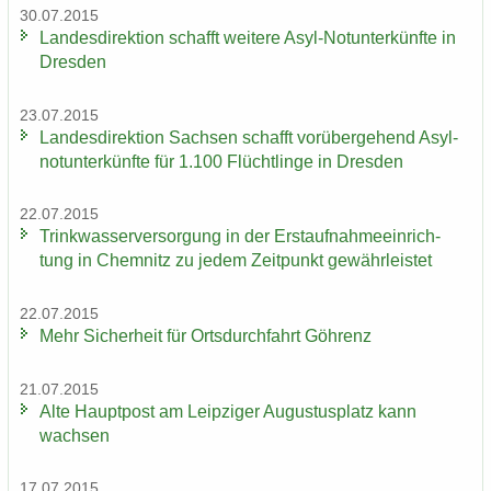
30.07.2015
Lan­des­di­rek­ti­on schafft wei­te­re Asyl-​Notunterkünfte in
Dres­den
23.07.2015
Lan­des­di­rek­ti­on Sach­sen schafft vor­über­ge­hend Asyl­
not­un­ter­künf­te für 1.100 Flücht­lin­ge in Dres­den
22.07.2015
Trink­was­ser­ver­sor­gung in der Erst­auf­nah­me­ein­rich­
tung in Chem­nitz zu jedem Zeit­punkt ge­währ­leis­tet
22.07.2015
Mehr Si­cher­heit für Orts­durch­fahrt Göh­renz
21.07.2015
Alte Haupt­post am Leip­zi­ger Au­gus­tus­platz kann
wach­sen
17.07.2015