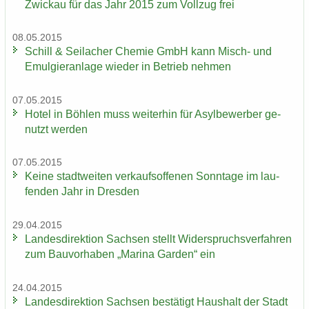
Zwi­ckau für das Jahr 2015 zum Voll­zug frei
08.05.2015
Schill & Seil­a­cher Che­mie GmbH kann Misch-​ und
Emul­gier­an­la­ge wie­der in Be­trieb neh­men
07.05.2015
Hotel in Böh­len muss wei­ter­hin für Asyl­be­wer­ber ge­
nutzt wer­den
07.05.2015
Keine stadt­wei­ten ver­kaufs­of­fe­nen Sonn­ta­ge im lau­
fen­den Jahr in Dres­den
29.04.2015
Lan­des­di­rek­ti­on Sach­sen stellt Wi­der­spruchs­ver­fah­ren
zum Bau­vor­ha­ben „Ma­ri­na Gar­den“ ein
24.04.2015
Lan­des­di­rek­ti­on Sach­sen be­stä­tigt Haus­halt der Stadt