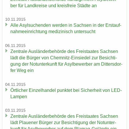
ber für Land­krei­se und kreis­freie Städ­te an
10.11.2015
Alle Asyl­su­chen­den wer­den in Sach­sen in der Erst­auf­
nah­me­ein­rich­tung me­di­zi­nisch un­ter­sucht
06.11.2015
Zen­tra­le Aus­län­der­be­hör­de des Frei­staa­tes Sach­sen
lädt die Bür­ger von Chemnitz-​Einsiedel zur Be­sich­ti­
gung der Not­un­ter­kunft für Asyl­be­wer­ber am Dit­ters­dor­
fer Weg ein
04.11.2015
Ört­li­cher Ein­zel­han­del punk­tet bei Si­cher­heit von LED-​
Lampen
03.11.2015
Zen­tra­le Aus­län­der­be­hör­de des Frei­staa­tes Sach­sen
lädt Plaue­ner Bür­ger zur Be­sich­ti­gung der Not­un­ter­
kunft für Asyl­be­wer­ber auf dem Plamag-​Gelände ein