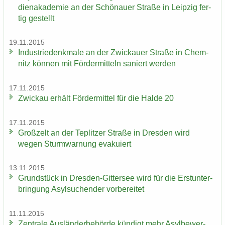
di­en­aka­de­mie an der Schö­nau­er Stra­ße in Leip­zig fer­
tig ge­stellt
19.11.2015
In­dus­trie­denk­ma­le an der Zwi­ckau­er Stra­ße in Chem­
nitz kön­nen mit För­der­mit­teln sa­niert wer­den
17.11.2015
Zwi­ckau er­hält För­der­mit­tel für die Halde 20
17.11.2015
Groß­zelt an der Te­plit­zer Stra­ße in Dres­den wird
wegen Sturm­war­nung eva­ku­iert
13.11.2015
Grund­stück in Dresden-​Gittersee wird für die Erst­un­ter­
brin­gung Asyl­su­chen­der vor­be­rei­tet
11.11.2015
Zen­tra­le Aus­län­der­be­hör­de kün­digt mehr Asyl­be­wer­