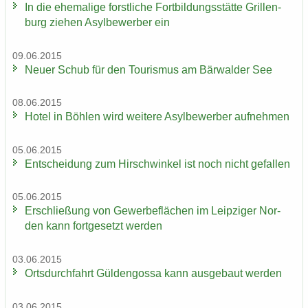
In die ehe­ma­li­ge forst­li­che Fort­bil­dungs­stät­te Gril­len­
burg zie­hen Asyl­be­wer­ber ein
09.06.2015
Neuer Schub für den Tou­ris­mus am Bär­wal­der See
08.06.2015
Hotel in Böh­len wird wei­te­re Asyl­be­wer­ber auf­neh­men
05.06.2015
Ent­schei­dung zum Hirsch­win­kel ist noch nicht ge­fal­len
05.06.2015
Er­schlie­ßung von Ge­wer­be­flä­chen im Leip­zi­ger Nor­
den kann fort­ge­setzt wer­den
03.06.2015
Orts­durch­fahrt Gül­den­gos­sa kann aus­ge­baut wer­den
03.06.2015