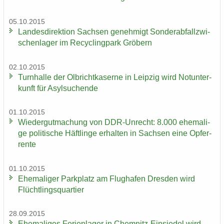
05.10.2015
Lan­des­di­rek­ti­on Sach­sen ge­neh­migt Son­der­ab­fall­zwi­
schen­la­ger im Re­cy­cling­park Grö­bern
02.10.2015
Turn­hal­le der Ol­bricht­ka­ser­ne in Leip­zig wird Not­un­ter­
kunft für Asyl­su­chen­de
01.10.2015
Wie­der­gut­ma­chung von DDR-​Unrecht: 8.000 ehe­ma­li­
ge po­li­ti­sche Häft­lin­ge er­hal­ten in Sach­sen eine Op­fer­
ren­te
01.10.2015
Ehe­ma­li­ger Park­platz am Flug­ha­fen Dres­den wird
Flücht­lings­quar­tier
28.09.2015
Ehe­ma­li­ges Fe­ri­en­la­ger in Chemnitz-​Einsiedel wird