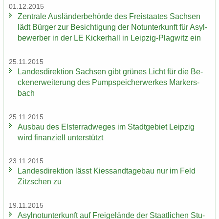
01.12.2015
Zen­tra­le Aus­län­der­be­hör­de des Frei­staa­tes Sach­sen
lädt Bür­ger zur Be­sich­ti­gung der Not­un­ter­kunft für Asyl­
be­wer­ber in der LE Ki­cker­hall in Leipzig-​Plagwitz ein
25.11.2015
Lan­des­di­rek­ti­on Sach­sen gibt grü­nes Licht für die Be­
cken­er­wei­te­rung des Pump­spei­cher­wer­kes Mar­kers­
bach
25.11.2015
Aus­bau des Els­ter­rad­we­ges im Stadt­ge­biet Leip­zig
wird fi­nan­zi­ell un­ter­stützt
23.11.2015
Lan­des­di­rek­ti­on lässt Kies­sand­ta­ge­bau nur im Feld
Zitz­schen zu
19.11.2015
Asyl­not­un­ter­kunft auf Frei­ge­län­de der Staat­li­chen Stu­