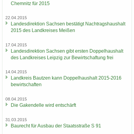
Chem­nitz für 2015
22.04.2015
Lan­des­di­rek­ti­on Sach­sen be­stä­tigt Nach­trags­haus­halt
2015 des Land­krei­ses Mei­ßen
17.04.2015
Lan­des­di­rek­ti­on Sach­sen gibt ers­ten Dop­pel­haus­halt
des Land­krei­ses Leip­zig zur Be­wirt­schaf­tung frei
14.04.2015
Land­kreis Baut­zen kann Dop­pel­haus­halt 2015-2016
be­wirt­schaf­ten
08.04.2015
Die Ga­ken­del­le wird ent­schärft
31.03.2015
Bau­recht für Aus­bau der Staats­stra­ße S 91