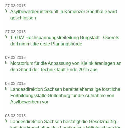
27.03.2015
Asyl­be­wer­ber­un­ter­kunft in Ka­men­zer Sport­hal­le wird
ge­schlos­sen
27.03.2015
110 kV-​Hochspannungsfreileitung Burg­städt - Ober­els­
dorf nimmt die erste Pla­nungs­hür­de
09.03.2015
Mo­ra­to­ri­um für die An­pas­sung von Klein­klär­an­la­gen an
den Stand der Tech­nik läuft Ende 2015 aus
06.03.2015
Lan­des­di­rek­ti­on Sach­sen be­rei­tet ehe­ma­li­ge forst­li­che
Fort­bil­dungs­stät­te Gril­len­burg für die Auf­nah­me von
Asyl­be­wer­bern vor
03.03.2015
Lan­des­di­rek­ti­on Sach­sen be­stä­tigt die Ge­setz­mä­ßig­
keit des Haus­hal­tes des Land­krei­ses Mit­tel­sach­sen für