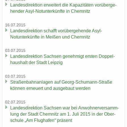
Lan­des­di­rek­ti­on er­wei­tert die Ka­pa­zi­tä­ten vor­über­ge­
hen­der Asyl-​Notunter­künfte in Chem­nitz
16.07.2015
Lan­des­di­rek­ti­on schafft vor­über­ge­hen­de Asyl-​
Notunter­künfte in Mei­ßen und Chem­nitz
03.07.2015
Lan­des­di­rek­ti­on Sach­sen ge­neh­migt ers­ten Dop­pel­
haus­halt der Stadt Leip­zig
03.07.2015
Stra­ßen­bahn­an­la­gen auf Georg-​Schumann-Straße
kön­nen er­neu­ert und aus­ge­baut wer­den
02.07.2015
Lan­des­di­rek­ti­on Sach­sen war bei An­woh­ner­ver­samm­
lung der Stadt Chem­nitz am 1. Juli 2015 in der Ober­
schu­le „Am Flug­ha­fen“ prä­sent