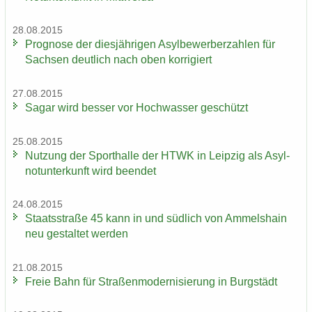
28.08.2015
Pro­gno­se der dies­jäh­ri­gen Asyl­be­wer­ber­zah­len für
Sach­sen deut­lich nach oben kor­ri­giert
27.08.2015
Sagar wird bes­ser vor Hoch­was­ser ge­schützt
25.08.2015
Nut­zung der Sport­hal­le der HTWK in Leip­zig als Asyl­
not­un­ter­kunft wird be­en­det
24.08.2015
Staats­stra­ße 45 kann in und süd­lich von Am­mels­hain
neu ge­stal­tet wer­den
21.08.2015
Freie Bahn für Stra­ßen­mo­der­ni­sie­rung in Burg­städt