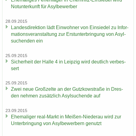
Not­un­ter­kunft für Asyl­be­wer­ber
28.09.2015
Lan­des­di­rek­ti­on lädt Ein­woh­ner von Ein­sie­del zu In­for­
ma­ti­ons­ver­an­stal­tung zur Erst­un­ter­brin­gung von Asyl­
su­chen­den ein
25.09.2015
Si­cher­heit der Halle 4 in Leip­zig wird deut­lich ver­bes­
sert
25.09.2015
Zwei neue Groß­zel­te an der Gutz­kow­stra­ße in Dres­
den neh­men zu­sätz­lich Asyl­su­chen­de auf
23.09.2015
Ehe­ma­li­ger real-​Markt in Meißen-​Niederau wird zur
Un­ter­brin­gung von Asyl­be­wer­bern ge­nutzt