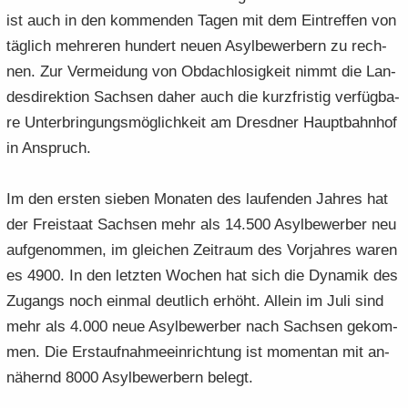
ist auch in den kom­men­den Tagen mit dem Ein­tref­fen von
täg­lich meh­re­ren hun­dert neuen Asyl­be­wer­bern zu rech­
nen. Zur Ver­mei­dung von Ob­dach­lo­sig­keit nimmt die Lan­
des­di­rek­ti­on Sach­sen daher auch die kurz­fris­tig ver­füg­ba­
re Un­ter­brin­gungs­mög­lich­keit am Dresd­ner Haupt­bahn­hof
in An­spruch.
Im den ers­ten sie­ben Mo­na­ten des lau­fen­den Jah­res hat
der Frei­staat Sach­sen mehr als 14.500 Asyl­be­wer­ber neu
auf­ge­nom­men, im glei­chen Zeit­raum des Vor­jah­res waren
es 4900. In den letz­ten Wo­chen hat sich die Dy­na­mik des
Zu­gangs noch ein­mal deut­lich er­höht. Al­lein im Juli sind
mehr als 4.000 neue Asyl­be­wer­ber nach Sach­sen ge­kom­
men. Die Erst­auf­nah­me­ein­rich­tung ist mo­men­tan mit an­
nä­hernd 8000 Asyl­be­wer­bern be­legt.