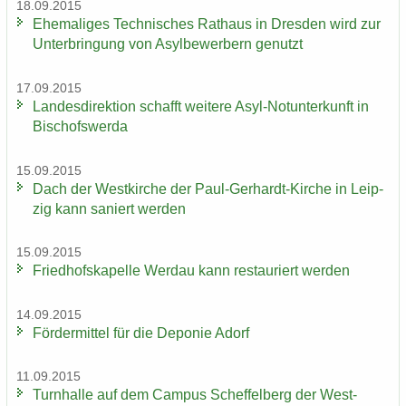
18.09.2015
Ehe­ma­li­ges Tech­ni­sches Rat­haus in Dres­den wird zur
Un­ter­brin­gung von Asyl­be­wer­bern ge­nutzt
17.09.2015
Lan­des­di­rek­ti­on schafft wei­te­re Asyl-​Notunterkunft in
Bi­schofs­wer­da
15.09.2015
Dach der West­kir­che der Paul-​Gerhardt-Kirche in Leip­
zig kann sa­niert wer­den
15.09.2015
Fried­hofs­ka­pel­le Wer­dau kann re­stau­riert wer­den
14.09.2015
För­der­mit­tel für die De­po­nie Adorf
11.09.2015
Turn­hal­le auf dem Cam­pus Schef­fel­berg der West­