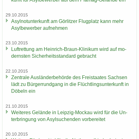
29.10.2015
Asyl­not­un­ter­kunft am Gör­lit­zer Flug­platz kann mehr
Asyl­be­wer­ber auf­neh­men
23.10.2015
Luft­ret­tung am Heinrich-​Braun-Klinikum wird auf mo­
derns­ten Si­cher­heits­stan­dard ge­bracht
22.10.2015
Zen­tra­le Aus­län­der­be­hör­de des Frei­staa­tes Sach­sen
lädt zu Bür­ger­rund­gang in die Flücht­lings­un­ter­kunft in
Dö­beln ein
21.10.2015
Wei­te­res Ge­län­de in Leipzig-​Mockau wird für die Un­
ter­brin­gung von Asyl­su­chen­den vor­be­rei­tet
20.10.2015