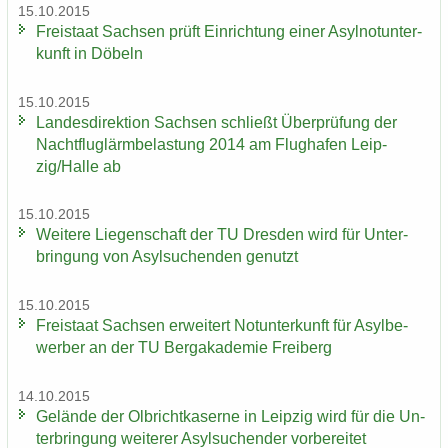
15.10.2015
Frei­staat Sach­sen prüft Ein­rich­tung einer Asyl­not­un­ter­
kunft in Dö­beln
15.10.2015
Lan­des­di­rek­ti­on Sach­sen schließt Über­prü­fung der
Nacht­flug­lärm­be­las­tung 2014 am Flug­ha­fen Leip­
zig/Halle ab
15.10.2015
Wei­te­re Lie­gen­schaft der TU Dres­den wird für Un­ter­
brin­gung von Asyl­su­chen­den ge­nutzt
15.10.2015
Frei­staat Sach­sen er­wei­tert Not­un­ter­kunft für Asyl­be­
wer­ber an der TU Berg­aka­de­mie Frei­berg
14.10.2015
Ge­län­de der Ol­bricht­ka­ser­ne in Leip­zig wird für die Un­
ter­brin­gung wei­te­rer Asyl­su­chen­der vor­be­rei­tet