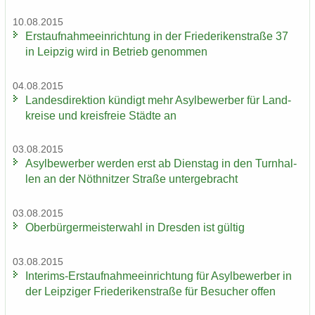
10.08.2015
Erst­auf­nah­me­ein­rich­tung in der Frie­de­ri­ken­stra­ße 37
in Leip­zig wird in Be­trieb ge­nom­men
04.08.2015
Lan­des­di­rek­ti­on kün­digt mehr Asyl­be­wer­ber für Land­
krei­se und kreis­freie Städ­te an
03.08.2015
Asyl­be­wer­ber wer­den erst ab Diens­tag in den Turn­hal­
len an der Nö­th­nit­zer Stra­ße un­ter­ge­bracht
03.08.2015
Ober­bür­ger­meis­ter­wahl in Dres­den ist gül­tig
03.08.2015
Interims-​Erstaufnahmeeinrichtung für Asyl­be­wer­ber in
der Leip­zi­ger Frie­de­ri­ken­stra­ße für Be­su­cher offen