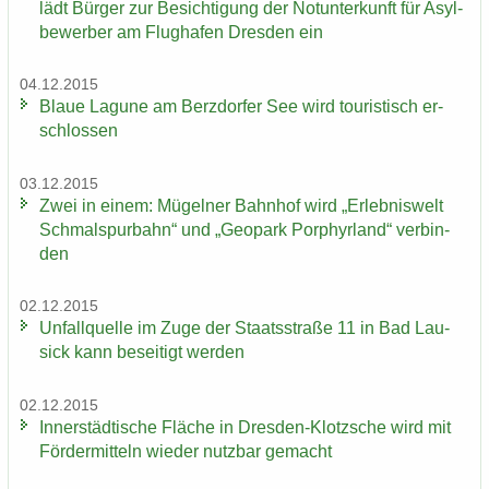
lädt Bür­ger zur Be­sich­ti­gung der Not­un­ter­kunft für Asyl­
be­wer­ber am Flug­ha­fen Dres­den ein
04.12.2015
Blaue La­gu­ne am Berz­dor­fer See wird tou­ris­tisch er­
schlos­sen
03.12.2015
Zwei in einem: Mü­gel­ner Bahn­hof wird „Er­leb­nis­welt
Schmal­spur­bahn“ und „Geo­park Por­phyr­land“ ver­bin­
den
02.12.2015
Un­fall­quel­le im Zuge der Staats­stra­ße 11 in Bad Lau­
sick kann be­sei­tigt wer­den
02.12.2015
In­ner­städ­ti­sche Flä­che in Dresden-​Klotzsche wird mit
För­der­mit­teln wie­der nutz­bar ge­macht