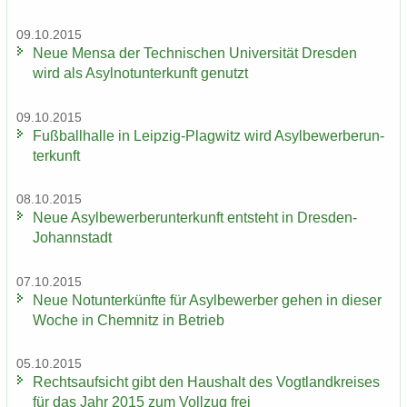
09.10.2015
Neue Mensa der Tech­ni­schen Uni­ver­si­tät Dres­den
wird als Asyl­not­un­ter­kunft ge­nutzt
09.10.2015
Fuß­ball­hal­le in Leipzig-​Plagwitz wird Asyl­be­wer­ber­un­
ter­kunft
08.10.2015
Neue Asyl­be­wer­ber­un­ter­kunft ent­steht in Dresden-​
Johannstadt
07.10.2015
Neue Not­un­ter­künf­te für Asyl­be­wer­ber gehen in die­ser
Woche in Chem­nitz in Be­trieb
05.10.2015
Rechts­auf­sicht gibt den Haus­halt des Vogt­land­krei­ses
für das Jahr 2015 zum Voll­zug frei