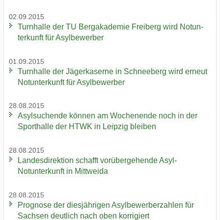
02.09.2015
Turn­hal­le der TU Berg­aka­de­mie Frei­berg wird Not­un­
ter­kunft für Asyl­be­wer­ber
01.09.2015
Turn­hal­le der Jä­ger­ka­ser­ne in Schnee­berg wird er­neut
Not­un­ter­kunft für Asyl­be­wer­ber
28.08.2015
Asyl­su­chen­de kön­nen am Wo­chen­en­de noch in der
Sport­hal­le der HTWK in Leip­zig blei­ben
28.08.2015
Lan­des­di­rek­ti­on schafft vor­über­ge­hen­de Asyl-​
Notunterkunft in Mitt­wei­da
28.08.2015
Pro­gno­se der dies­jäh­ri­gen Asyl­be­wer­ber­zah­len für
Sach­sen deut­lich nach oben kor­ri­giert