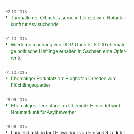
02.10.2015
Turn­hal­le der Ol­bricht­ka­ser­ne in Leip­zig wird Not­un­ter­
kunft für Asyl­su­chen­de
01.10.2015
Wie­der­gut­ma­chung von DDR-​Unrecht: 8.000 ehe­ma­li­
ge po­li­ti­sche Häft­lin­ge er­hal­ten in Sach­sen eine Op­fer­
ren­te
01.10.2015
Ehe­ma­li­ger Park­platz am Flug­ha­fen Dres­den wird
Flücht­lings­quar­tier
28.09.2015
Ehe­ma­li­ges Fe­ri­en­la­ger in Chemnitz-​Einsiedel wird
Not­un­ter­kunft für Asyl­be­wer­ber
28.09.2015
Lan­des­di­rek­ti­on lädt Ein­woh­ner von Ein­sie­del zu In­for­