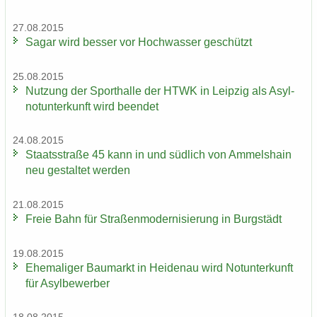
27.08.2015
Sagar wird bes­ser vor Hoch­was­ser ge­schützt
25.08.2015
Nut­zung der Sport­hal­le der HTWK in Leip­zig als Asyl­
not­un­ter­kunft wird be­en­det
24.08.2015
Staats­stra­ße 45 kann in und süd­lich von Am­mels­hain
neu ge­stal­tet wer­den
21.08.2015
Freie Bahn für Stra­ßen­mo­der­ni­sie­rung in Burg­städt
19.08.2015
Ehe­ma­li­ger Bau­markt in Hei­den­au wird Not­un­ter­kunft
für Asyl­be­wer­ber