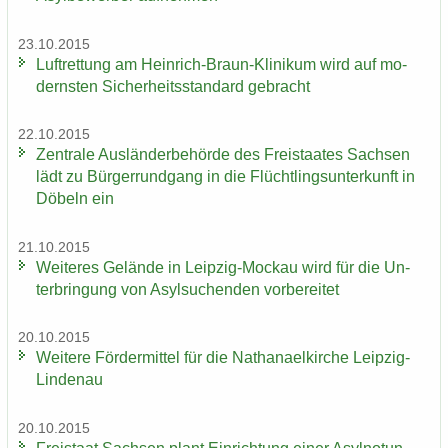
23.10.2015
Luft­ret­tung am Heinrich-​Braun-Klinikum wird auf mo­
derns­ten Si­cher­heits­stan­dard ge­bracht
22.10.2015
Zen­tra­le Aus­län­der­be­hör­de des Frei­staa­tes Sach­sen
lädt zu Bür­ger­rund­gang in die Flücht­lings­un­ter­kunft in
Dö­beln ein
21.10.2015
Wei­te­res Ge­län­de in Leipzig-​Mockau wird für die Un­
ter­brin­gung von Asyl­su­chen­den vor­be­rei­tet
20.10.2015
Wei­te­re För­der­mit­tel für die Na­tha­nael­kir­che Leipzig-​
Lindenau
20.10.2015