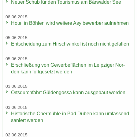
Neuer Schub für den Tou­ris­mus am Bär­wal­der See
08.06.2015
Hotel in Böh­len wird wei­te­re Asyl­be­wer­ber auf­neh­men
05.06.2015
Ent­schei­dung zum Hirsch­win­kel ist noch nicht ge­fal­len
05.06.2015
Er­schlie­ßung von Ge­wer­be­flä­chen im Leip­zi­ger Nor­
den kann fort­ge­setzt wer­den
03.06.2015
Orts­durch­fahrt Gül­den­gos­sa kann aus­ge­baut wer­den
03.06.2015
His­to­ri­sche Ober­müh­le in Bad Düben kann um­fas­send
sa­niert wer­den
02.06.2015