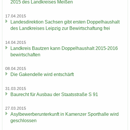
2015 des Land­krei­ses Mei­ßen
17.04.2015
Lan­des­di­rek­ti­on Sach­sen gibt ers­ten Dop­pel­haus­halt
des Land­krei­ses Leip­zig zur Be­wirt­schaf­tung frei
14.04.2015
Land­kreis Baut­zen kann Dop­pel­haus­halt 2015-2016
be­wirt­schaf­ten
08.04.2015
Die Ga­ken­del­le wird ent­schärft
31.03.2015
Bau­recht für Aus­bau der Staats­stra­ße S 91
27.03.2015
Asyl­be­wer­ber­un­ter­kunft in Ka­men­zer Sport­hal­le wird
ge­schlos­sen