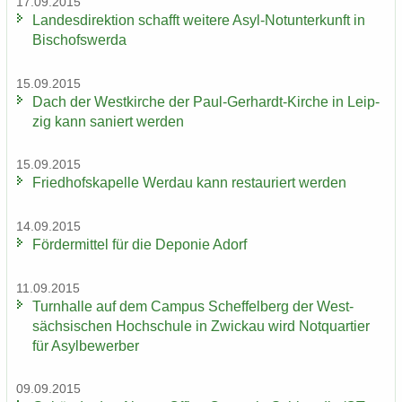
17.09.2015
Lan­des­di­rek­ti­on schafft wei­te­re Asyl-​Notunterkunft in
Bi­schofs­wer­da
15.09.2015
Dach der West­kir­che der Paul-​Gerhardt-Kirche in Leip­
zig kann sa­niert wer­den
15.09.2015
Fried­hofs­ka­pel­le Wer­dau kann re­stau­riert wer­den
14.09.2015
För­der­mit­tel für die De­po­nie Adorf
11.09.2015
Turn­hal­le auf dem Cam­pus Schef­fel­berg der West­
säch­si­schen Hoch­schu­le in Zwi­ckau wird Not­quar­tier
für Asyl­be­wer­ber
09.09.2015