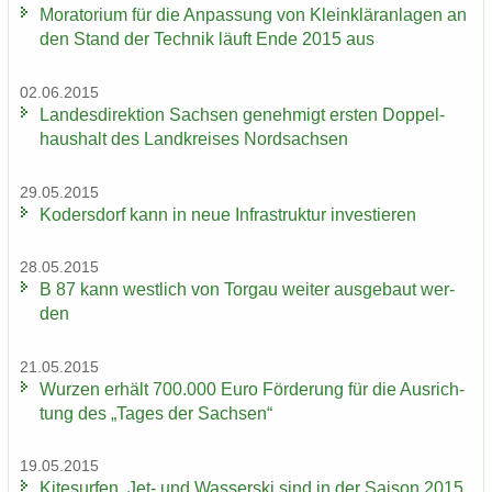
Mo­ra­to­ri­um für die An­pas­sung von Klein­klär­an­la­gen an
den Stand der Tech­nik läuft Ende 2015 aus
02.06.2015
Lan­des­di­rek­ti­on Sach­sen ge­neh­migt ers­ten Dop­pel­
haus­halt des Land­krei­ses Nord­sach­sen
29.05.2015
Ko­ders­dorf kann in neue In­fra­struk­tur in­ves­tie­ren
28.05.2015
B 87 kann west­lich von Tor­gau wei­ter aus­ge­baut wer­
den
21.05.2015
Wur­zen er­hält 700.000 Euro För­de­rung für die Aus­rich­
tung des „Tages der Sach­sen“
19.05.2015
Ki­te­sur­fen, Jet- und Was­ser­ski sind in der Sai­son 2015