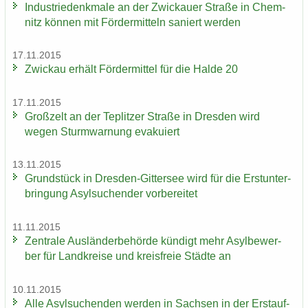
In­dus­trie­denk­ma­le an der Zwi­ckau­er Stra­ße in Chem­
nitz kön­nen mit För­der­mit­teln sa­niert wer­den
17.11.2015
Zwi­ckau er­hält För­der­mit­tel für die Halde 20
17.11.2015
Groß­zelt an der Te­plit­zer Stra­ße in Dres­den wird
wegen Sturm­war­nung eva­ku­iert
13.11.2015
Grund­stück in Dresden-​Gittersee wird für die Erst­un­ter­
brin­gung Asyl­su­chen­der vor­be­rei­tet
11.11.2015
Zen­tra­le Aus­län­der­be­hör­de kün­digt mehr Asyl­be­wer­
ber für Land­krei­se und kreis­freie Städ­te an
10.11.2015
Alle Asyl­su­chen­den wer­den in Sach­sen in der Erst­auf­