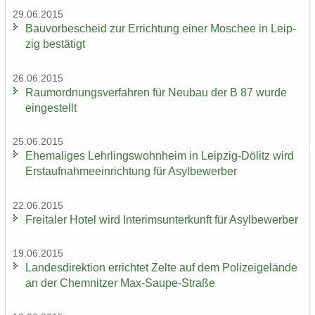
29.06.2015
Bau­vor­be­scheid zur Er­rich­tung einer Mo­schee in Leip­
zig be­stä­tigt
26.06.2015
Raum­ord­nungs­ver­fah­ren für Neu­bau der B 87 wurde
ein­ge­stellt
25.06.2015
Ehe­ma­li­ges Lehr­lings­wohn­heim in Leipzig-​Dölitz wird
Erst­auf­nah­me­ein­rich­tung für Asyl­be­wer­ber
22.06.2015
Frei­ta­ler Hotel wird In­te­rims­un­ter­kunft für Asyl­be­wer­ber
19.06.2015
Lan­des­di­rek­ti­on er­rich­tet Zelte auf dem Po­li­zei­ge­län­de
an der Chem­nit­zer Max-​Saupe-Straße