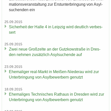
ma­ti­ons­ver­an­stal­tung zur Erst­un­ter­brin­gung von Asyl­
su­chen­den ein
25.09.2015
Si­cher­heit der Halle 4 in Leip­zig wird deut­lich ver­bes­
sert
25.09.2015
Zwei neue Groß­zel­te an der Gutz­kow­stra­ße in Dres­
den neh­men zu­sätz­lich Asyl­su­chen­de auf
23.09.2015
Ehe­ma­li­ger real-​Markt in Meißen-​Niederau wird zur
Un­ter­brin­gung von Asyl­be­wer­bern ge­nutzt
18.09.2015
Ehe­ma­li­ges Tech­ni­sches Rat­haus in Dres­den wird zur
Un­ter­brin­gung von Asyl­be­wer­bern ge­nutzt