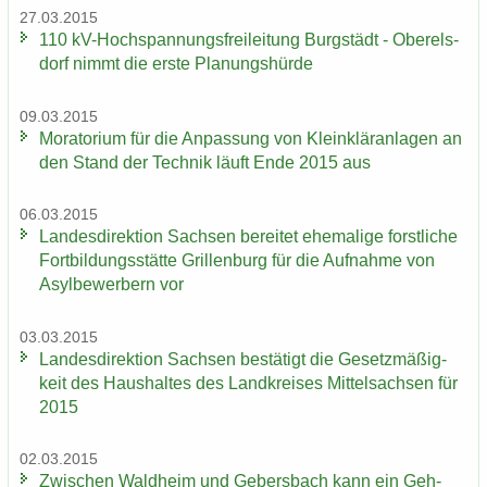
27.03.2015
110 kV-​Hochspannungsfreileitung Burg­städt - Ober­els­
dorf nimmt die erste Pla­nungs­hür­de
09.03.2015
Mo­ra­to­ri­um für die An­pas­sung von Klein­klär­an­la­gen an
den Stand der Tech­nik läuft Ende 2015 aus
06.03.2015
Lan­des­di­rek­ti­on Sach­sen be­rei­tet ehe­ma­li­ge forst­li­che
Fort­bil­dungs­stät­te Gril­len­burg für die Auf­nah­me von
Asyl­be­wer­bern vor
03.03.2015
Lan­des­di­rek­ti­on Sach­sen be­stä­tigt die Ge­setz­mä­ßig­
keit des Haus­hal­tes des Land­krei­ses Mit­tel­sach­sen für
2015
02.03.2015
Zwi­schen Wald­heim und Ge­bers­bach kann ein Geh-