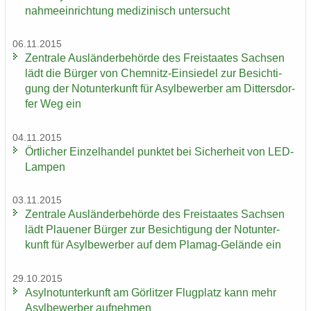
nah­me­ein­rich­tung me­di­zi­nisch un­ter­sucht
06.11.2015
Zen­tra­le Aus­län­der­be­hör­de des Frei­staa­tes Sach­sen
lädt die Bür­ger von Chemnitz-​Einsiedel zur Be­sich­ti­
gung der Not­un­ter­kunft für Asyl­be­wer­ber am Dit­ters­dor­
fer Weg ein
04.11.2015
Ört­li­cher Ein­zel­han­del punk­tet bei Si­cher­heit von LED-​
Lampen
03.11.2015
Zen­tra­le Aus­län­der­be­hör­de des Frei­staa­tes Sach­sen
lädt Plaue­ner Bür­ger zur Be­sich­ti­gung der Not­un­ter­
kunft für Asyl­be­wer­ber auf dem Plamag-​Gelände ein
29.10.2015
Asyl­not­un­ter­kunft am Gör­lit­zer Flug­platz kann mehr
Asyl­be­wer­ber auf­neh­men