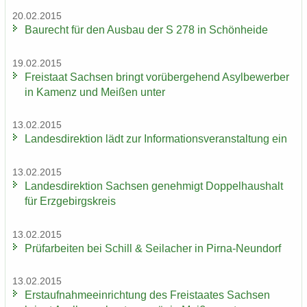
20.02.2015
Bau­recht für den Aus­bau der S 278 in Schön­hei­de
19.02.2015
Frei­staat Sach­sen bringt vor­über­ge­hend Asyl­be­wer­ber
in Ka­menz und Mei­ßen unter
13.02.2015
Lan­des­di­rek­ti­on lädt zur In­for­ma­ti­ons­ver­an­stal­tung ein
13.02.2015
Lan­des­di­rek­ti­on Sach­sen ge­neh­migt Dop­pel­haus­halt
für Erz­ge­birgs­kreis
13.02.2015
Prüf­ar­bei­ten bei Schill & Seil­a­cher in Pirna-​Neundorf
13.02.2015
Erst­auf­nah­me­ein­rich­tung des Frei­staa­tes Sach­sen