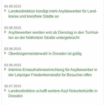
04.08.2015
Lan­des­di­rek­ti­on kün­digt mehr Asyl­be­wer­ber für Land­
krei­se und kreis­freie Städ­te an
03.08.2015
Asyl­be­wer­ber wer­den erst ab Diens­tag in den Turn­hal­
len an der Nö­th­nit­zer Stra­ße un­ter­ge­bracht
03.08.2015
Ober­bür­ger­meis­ter­wahl in Dres­den ist gül­tig
03.08.2015
Interims-​Erstaufnahmeeinrichtung für Asyl­be­wer­ber in
der Leip­zi­ger Frie­de­ri­ken­stra­ße für Be­su­cher offen
30.07.2015
Lan­des­di­rek­ti­on schafft wei­te­re Asyl-​Notunterkünfte in
Dres­den