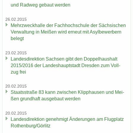
und Rad­weg ge­baut wer­den
26.02.2015
Mehr­zweck­hal­le der Fach­hoch­schu­le der Säch­si­schen
Ver­wal­tung in Mei­ßen wird er­neut mit Asyl­be­wer­bern
be­legt
23.02.2015
Lan­des­di­rek­ti­on Sach­sen gibt den Dop­pel­haus­halt
2015/2016 der Lan­des­haupt­stadt Dres­den zum Voll­
zug frei
20.02.2015
Staats­stra­ße 83 kann zwi­schen Klipp­hau­sen und Mei­
ßen grund­haft aus­ge­baut wer­den
20.02.2015
Lan­des­di­rek­ti­on ge­neh­migt Än­de­run­gen am Flug­platz
Ro­then­burg/Gör­litz