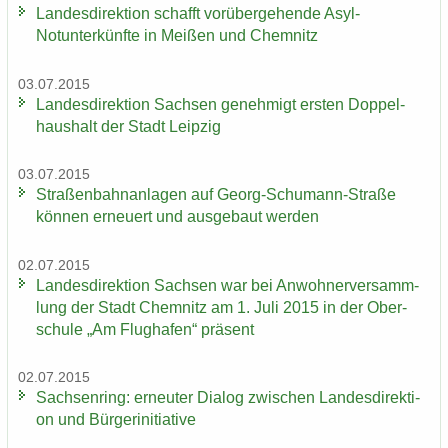
Lan­des­di­rek­ti­on schafft vor­über­ge­hen­de Asyl-​
Notunter­künfte in Mei­ßen und Chem­nitz
03.07.2015
Lan­des­di­rek­ti­on Sach­sen ge­neh­migt ers­ten Dop­pel­
haus­halt der Stadt Leip­zig
03.07.2015
Stra­ßen­bahn­an­la­gen auf Georg-​Schumann-Straße
kön­nen er­neu­ert und aus­ge­baut wer­den
02.07.2015
Lan­des­di­rek­ti­on Sach­sen war bei An­woh­ner­ver­samm­
lung der Stadt Chem­nitz am 1. Juli 2015 in der Ober­
schu­le „Am Flug­ha­fen“ prä­sent
02.07.2015
Sach­sen­ring: er­neu­ter Dia­log zwi­schen Lan­des­di­rek­ti­
on und Bür­ger­initia­ti­ve