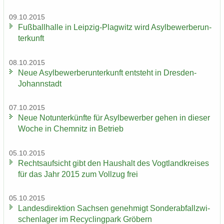
09.10.2015
Fuß­ball­hal­le in Leipzig-​Plagwitz wird Asyl­be­wer­ber­un­
ter­kunft
08.10.2015
Neue Asyl­be­wer­ber­un­ter­kunft ent­steht in Dresden-​
Johannstadt
07.10.2015
Neue Not­un­ter­künf­te für Asyl­be­wer­ber gehen in die­ser
Woche in Chem­nitz in Be­trieb
05.10.2015
Rechts­auf­sicht gibt den Haus­halt des Vogt­land­krei­ses
für das Jahr 2015 zum Voll­zug frei
05.10.2015
Lan­des­di­rek­ti­on Sach­sen ge­neh­migt Son­der­ab­fall­zwi­
schen­la­ger im Re­cy­cling­park Grö­bern