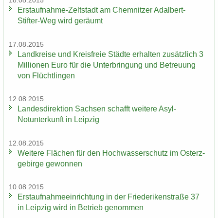
18.08.2015
Erstaufnahme-​Zeltstadt am Chem­nit­zer Adalbert-​
Stifter-Weg wird ge­räumt
17.08.2015
Land­krei­se und Kreis­freie Städ­te er­hal­ten zu­sätz­lich 3
Mil­lio­nen Euro für die Un­ter­brin­gung und Be­treu­ung
von Flücht­lin­gen
12.08.2015
Lan­des­di­rek­ti­on Sach­sen schafft wei­te­re Asyl-​
Notunterkunft in Leip­zig
12.08.2015
Wei­te­re Flä­chen für den Hoch­was­ser­schutz im Ost­erz­
ge­bir­ge ge­won­nen
10.08.2015
Erst­auf­nah­me­ein­rich­tung in der Frie­de­ri­ken­stra­ße 37
in Leip­zig wird in Be­trieb ge­nom­men