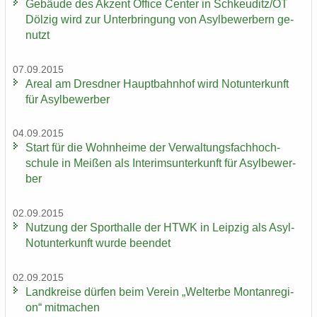
Ge­bäu­de des Ak­zent Of­fice Cen­ter in Schkeu­ditz/OT
Döl­zig wird zur Un­ter­brin­gung von Asyl­be­wer­bern ge­
nutzt
07.09.2015
Areal am Dresd­ner Haupt­bahn­hof wird Not­un­ter­kunft
für Asyl­be­wer­ber
04.09.2015
Start für die Wohn­hei­me der Ver­wal­tungs­fach­hoch­
schu­le in Mei­ßen als In­te­rims­un­ter­kunft für Asyl­be­wer­
ber
02.09.2015
Nut­zung der Sport­hal­le der HTWK in Leip­zig als Asyl-​
Notunterkunft wurde be­en­det
02.09.2015
Land­krei­se dür­fen beim Ver­ein „Welt­erbe Mon­tan­re­gi­
on“ mit­ma­chen