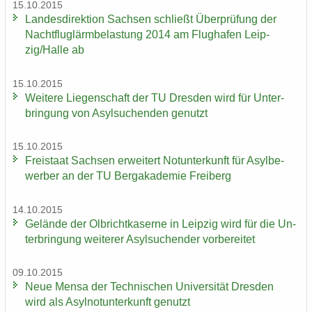
15.10.2015
Lan­des­di­rek­ti­on Sach­sen schließt Über­prü­fung der
Nacht­flug­lärm­be­las­tung 2014 am Flug­ha­fen Leip­
zig/Halle ab
15.10.2015
Wei­te­re Lie­gen­schaft der TU Dres­den wird für Un­ter­
brin­gung von Asyl­su­chen­den ge­nutzt
15.10.2015
Frei­staat Sach­sen er­wei­tert Not­un­ter­kunft für Asyl­be­
wer­ber an der TU Berg­aka­de­mie Frei­berg
14.10.2015
Ge­län­de der Ol­bricht­ka­ser­ne in Leip­zig wird für die Un­
ter­brin­gung wei­te­rer Asyl­su­chen­der vor­be­rei­tet
09.10.2015
Neue Mensa der Tech­ni­schen Uni­ver­si­tät Dres­den
wird als Asyl­not­un­ter­kunft ge­nutzt