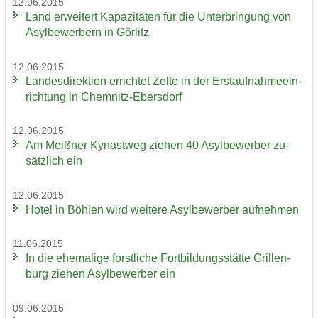
12.06.2015
Land er­wei­tert Ka­pa­zi­tä­ten für die Un­ter­brin­gung von
Asyl­be­wer­bern in Gör­litz
12.06.2015
Lan­des­di­rek­ti­on er­rich­tet Zelte in der Erst­auf­nah­me­ein­
rich­tung in Chemnitz-​Ebersdorf
12.06.2015
Am Meiß­ner Ky­nast­weg zie­hen 40 Asyl­be­wer­ber zu­
sätz­lich ein
12.06.2015
Hotel in Böh­len wird wei­te­re Asyl­be­wer­ber auf­neh­men
11.06.2015
In die ehe­ma­li­ge forst­li­che Fort­bil­dungs­stät­te Gril­len­
burg zie­hen Asyl­be­wer­ber ein
09.06.2015