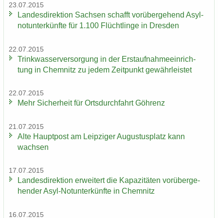
23.07.2015
Lan­des­di­rek­ti­on Sach­sen schafft vor­über­ge­hend Asyl­
not­un­ter­künf­te für 1.100 Flücht­lin­ge in Dres­den
22.07.2015
Trink­was­ser­ver­sor­gung in der Erst­auf­nah­me­ein­rich­
tung in Chem­nitz zu jedem Zeit­punkt ge­währ­leis­tet
22.07.2015
Mehr Si­cher­heit für Orts­durch­fahrt Göh­renz
21.07.2015
Alte Haupt­post am Leip­zi­ger Au­gus­tus­platz kann
wach­sen
17.07.2015
Lan­des­di­rek­ti­on er­wei­tert die Ka­pa­zi­tä­ten vor­über­ge­
hen­der Asyl-​Notunter­künfte in Chem­nitz
16.07.2015