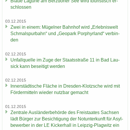
Blaue La­gu­ne am Berz­dor­fer See wird tou­ris­tisch er­
schlos­sen
03.12.2015
Zwei in einem: Mü­gel­ner Bahn­hof wird „Er­leb­nis­welt
Schmal­spur­bahn“ und „Geo­park Por­phyr­land“ ver­bin­
den
02.12.2015
Un­fall­quel­le im Zuge der Staats­stra­ße 11 in Bad Lau­
sick kann be­sei­tigt wer­den
02.12.2015
In­ner­städ­ti­sche Flä­che in Dresden-​Klotzsche wird mit
För­der­mit­teln wie­der nutz­bar ge­macht
01.12.2015
Zen­tra­le Aus­län­der­be­hör­de des Frei­staa­tes Sach­sen
lädt Bür­ger zur Be­sich­ti­gung der Not­un­ter­kunft für Asyl­
be­wer­ber in der LE Ki­cker­hall in Leipzig-​Plagwitz ein