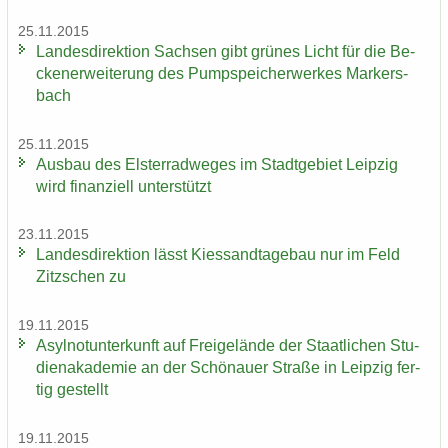
25.11.2015
Lan­des­di­rek­ti­on Sach­sen gibt grü­nes Licht für die Be­
cken­er­wei­te­rung des Pump­spei­cher­wer­kes Mar­kers­
bach
25.11.2015
Aus­bau des Els­ter­rad­we­ges im Stadt­ge­biet Leip­zig
wird fi­nan­zi­ell un­ter­stützt
23.11.2015
Lan­des­di­rek­ti­on lässt Kies­sand­ta­ge­bau nur im Feld
Zitz­schen zu
19.11.2015
Asyl­not­un­ter­kunft auf Frei­ge­län­de der Staat­li­chen Stu­
di­en­aka­de­mie an der Schö­nau­er Stra­ße in Leip­zig fer­
tig ge­stellt
19.11.2015