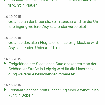
Frei­staat Sach­sen plant Ein­rich­tung einer Asyl­not­un­
ter­kunft in Plau­en
16.10.2015
Ge­län­de an der Braun­stra­ße in Leip­zig wird für die Un­
ter­brin­gung wei­te­rer Asyl­su­chen­der vor­be­rei­tet
16.10.2015
Ge­län­de des alten Flug­ha­fens in Leipzig-​Mockau wird
Asyl­su­chen­den Un­ter­kunft bie­ten
16.10.2015
Frei­ge­län­de der Staat­li­chen Stu­di­en­aka­de­mie an der
Schö­nau­er Stra­ße in Leip­zig wird für die Un­ter­brin­
gung wei­te­rer Asyl­su­chen­der vor­be­rei­tet
15.10.2015
Frei­staat Sach­sen prüft Ein­rich­tung einer Asyl­not­un­ter­
kunft in Dö­beln