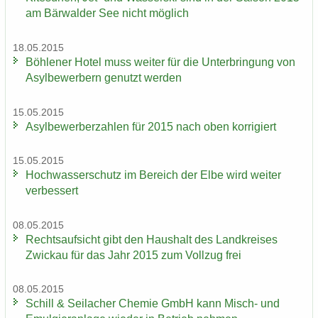
am Bär­wal­der See nicht mög­lich
18.05.2015
Böh­le­ner Hotel muss wei­ter für die Un­ter­brin­gung von
Asyl­be­wer­bern ge­nutzt wer­den
15.05.2015
Asyl­be­wer­ber­zah­len für 2015 nach oben kor­ri­giert
15.05.2015
Hoch­was­ser­schutz im Be­reich der Elbe wird wei­ter
ver­bes­sert
08.05.2015
Rechts­auf­sicht gibt den Haus­halt des Land­krei­ses
Zwi­ckau für das Jahr 2015 zum Voll­zug frei
08.05.2015
Schill & Seil­a­cher Che­mie GmbH kann Misch-​ und