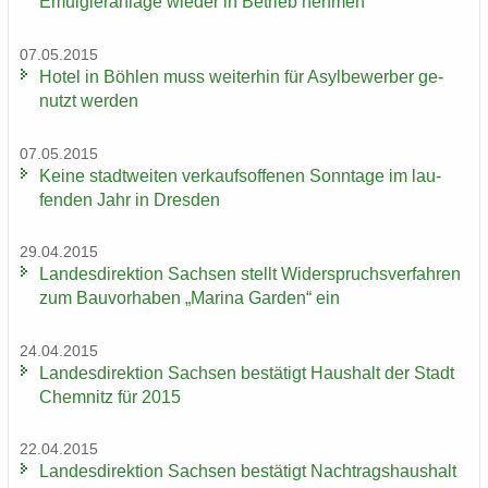
Emul­gier­an­la­ge wie­der in Be­trieb neh­men
07.05.2015
Hotel in Böh­len muss wei­ter­hin für Asyl­be­wer­ber ge­
nutzt wer­den
07.05.2015
Keine stadt­wei­ten ver­kaufs­of­fe­nen Sonn­ta­ge im lau­
fen­den Jahr in Dres­den
29.04.2015
Lan­des­di­rek­ti­on Sach­sen stellt Wi­der­spruchs­ver­fah­ren
zum Bau­vor­ha­ben „Ma­ri­na Gar­den“ ein
24.04.2015
Lan­des­di­rek­ti­on Sach­sen be­stä­tigt Haus­halt der Stadt
Chem­nitz für 2015
22.04.2015
Lan­des­di­rek­ti­on Sach­sen be­stä­tigt Nach­trags­haus­halt