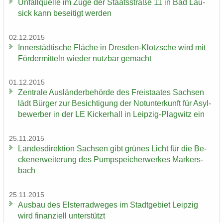
Un­fall­quel­le im Zuge der Staats­stra­ße 11 in Bad Lau­
sick kann be­sei­tigt wer­den
02.12.2015
In­ner­städ­ti­sche Flä­che in Dresden-​Klotzsche wird mit
För­der­mit­teln wie­der nutz­bar ge­macht
01.12.2015
Zen­tra­le Aus­län­der­be­hör­de des Frei­staa­tes Sach­sen
lädt Bür­ger zur Be­sich­ti­gung der Not­un­ter­kunft für Asyl­
be­wer­ber in der LE Ki­cker­hall in Leipzig-​Plagwitz ein
25.11.2015
Lan­des­di­rek­ti­on Sach­sen gibt grü­nes Licht für die Be­
cken­er­wei­te­rung des Pump­spei­cher­wer­kes Mar­kers­
bach
25.11.2015
Aus­bau des Els­ter­rad­we­ges im Stadt­ge­biet Leip­zig
wird fi­nan­zi­ell un­ter­stützt