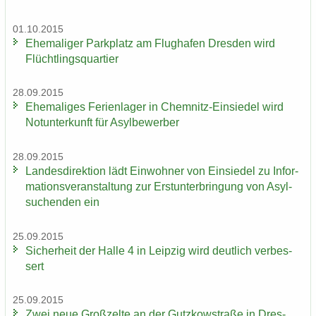
01.10.2015
Ehe­ma­li­ger Park­platz am Flug­ha­fen Dres­den wird
Flücht­lings­quar­tier
28.09.2015
Ehe­ma­li­ges Fe­ri­en­la­ger in Chemnitz-​Einsiedel wird
Not­un­ter­kunft für Asyl­be­wer­ber
28.09.2015
Lan­des­di­rek­ti­on lädt Ein­woh­ner von Ein­sie­del zu In­for­
ma­ti­ons­ver­an­stal­tung zur Erst­un­ter­brin­gung von Asyl­
su­chen­den ein
25.09.2015
Si­cher­heit der Halle 4 in Leip­zig wird deut­lich ver­bes­
sert
25.09.2015
Zwei neue Groß­zel­te an der Gutz­kow­stra­ße in Dres­