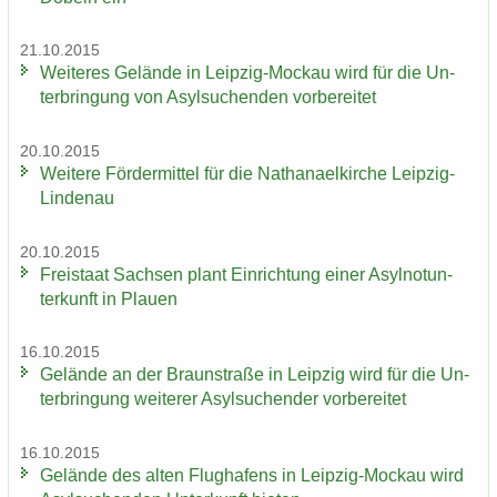
21.10.2015
Wei­te­res Ge­län­de in Leipzig-​Mockau wird für die Un­
ter­brin­gung von Asyl­su­chen­den vor­be­rei­tet
20.10.2015
Wei­te­re För­der­mit­tel für die Na­tha­nael­kir­che Leipzig-​
Lindenau
20.10.2015
Frei­staat Sach­sen plant Ein­rich­tung einer Asyl­not­un­
ter­kunft in Plau­en
16.10.2015
Ge­län­de an der Braun­stra­ße in Leip­zig wird für die Un­
ter­brin­gung wei­te­rer Asyl­su­chen­der vor­be­rei­tet
16.10.2015
Ge­län­de des alten Flug­ha­fens in Leipzig-​Mockau wird