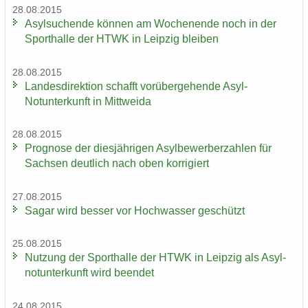
28.08.2015
Asyl­su­chen­de kön­nen am Wo­chen­en­de noch in der
Sport­hal­le der HTWK in Leip­zig blei­ben
28.08.2015
Lan­des­di­rek­ti­on schafft vor­über­ge­hen­de Asyl-​
Notunterkunft in Mitt­wei­da
28.08.2015
Pro­gno­se der dies­jäh­ri­gen Asyl­be­wer­ber­zah­len für
Sach­sen deut­lich nach oben kor­ri­giert
27.08.2015
Sagar wird bes­ser vor Hoch­was­ser ge­schützt
25.08.2015
Nut­zung der Sport­hal­le der HTWK in Leip­zig als Asyl­
not­un­ter­kunft wird be­en­det
24.08.2015