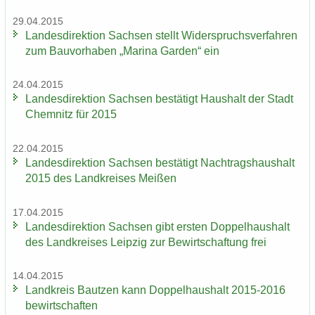
29.04.2015
Lan­des­di­rek­ti­on Sach­sen stellt Wi­der­spruchs­ver­fah­ren
zum Bau­vor­ha­ben „Ma­ri­na Gar­den“ ein
24.04.2015
Lan­des­di­rek­ti­on Sach­sen be­stä­tigt Haus­halt der Stadt
Chem­nitz für 2015
22.04.2015
Lan­des­di­rek­ti­on Sach­sen be­stä­tigt Nach­trags­haus­halt
2015 des Land­krei­ses Mei­ßen
17.04.2015
Lan­des­di­rek­ti­on Sach­sen gibt ers­ten Dop­pel­haus­halt
des Land­krei­ses Leip­zig zur Be­wirt­schaf­tung frei
14.04.2015
Land­kreis Baut­zen kann Dop­pel­haus­halt 2015-2016
be­wirt­schaf­ten