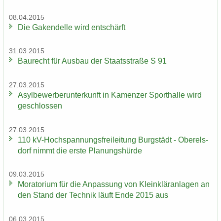
08.04.2015
Die Ga­ken­del­le wird ent­schärft
31.03.2015
Bau­recht für Aus­bau der Staats­stra­ße S 91
27.03.2015
Asyl­be­wer­ber­un­ter­kunft in Ka­men­zer Sport­hal­le wird
ge­schlos­sen
27.03.2015
110 kV-​Hochspannungsfreileitung Burg­städt - Ober­els­
dorf nimmt die erste Pla­nungs­hür­de
09.03.2015
Mo­ra­to­ri­um für die An­pas­sung von Klein­klär­an­la­gen an
den Stand der Tech­nik läuft Ende 2015 aus
06.03.2015