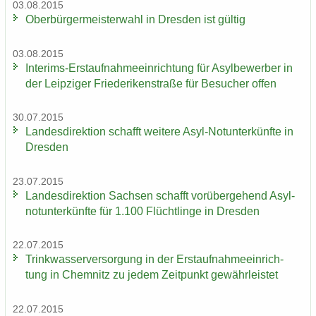
03.08.2015
Ober­bür­ger­meis­ter­wahl in Dres­den ist gül­tig
03.08.2015
Interims-​Erstaufnahmeeinrichtung für Asyl­be­wer­ber in
der Leip­zi­ger Frie­de­ri­ken­stra­ße für Be­su­cher offen
30.07.2015
Lan­des­di­rek­ti­on schafft wei­te­re Asyl-​Notunterkünfte in
Dres­den
23.07.2015
Lan­des­di­rek­ti­on Sach­sen schafft vor­über­ge­hend Asyl­
not­un­ter­künf­te für 1.100 Flücht­lin­ge in Dres­den
22.07.2015
Trink­was­ser­ver­sor­gung in der Erst­auf­nah­me­ein­rich­
tung in Chem­nitz zu jedem Zeit­punkt ge­währ­leis­tet
22.07.2015