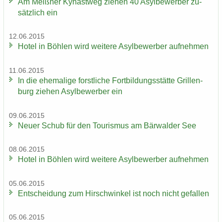
Am Meiß­ner Ky­nast­weg zie­hen 40 Asyl­be­wer­ber zu­
sätz­lich ein
12.06.2015
Hotel in Böh­len wird wei­te­re Asyl­be­wer­ber auf­neh­men
11.06.2015
In die ehe­ma­li­ge forst­li­che Fort­bil­dungs­stät­te Gril­len­
burg zie­hen Asyl­be­wer­ber ein
09.06.2015
Neuer Schub für den Tou­ris­mus am Bär­wal­der See
08.06.2015
Hotel in Böh­len wird wei­te­re Asyl­be­wer­ber auf­neh­men
05.06.2015
Ent­schei­dung zum Hirsch­win­kel ist noch nicht ge­fal­len
05.06.2015