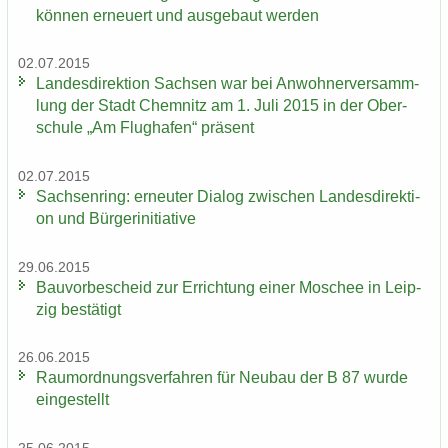
kön­nen er­neu­ert und aus­ge­baut wer­den
02.07.2015
Lan­des­di­rek­ti­on Sach­sen war bei An­woh­ner­ver­samm­
lung der Stadt Chem­nitz am 1. Juli 2015 in der Ober­
schu­le „Am Flug­ha­fen“ prä­sent
02.07.2015
Sach­sen­ring: er­neu­ter Dia­log zwi­schen Lan­des­di­rek­ti­
on und Bür­ger­initia­ti­ve
29.06.2015
Bau­vor­be­scheid zur Er­rich­tung einer Mo­schee in Leip­
zig be­stä­tigt
26.06.2015
Raum­ord­nungs­ver­fah­ren für Neu­bau der B 87 wurde
ein­ge­stellt