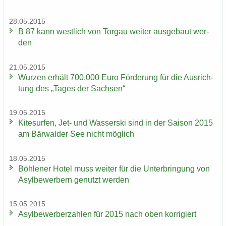
28.05.2015
B 87 kann west­lich von Tor­gau wei­ter aus­ge­baut wer­
den
21.05.2015
Wur­zen er­hält 700.000 Euro För­de­rung für die Aus­rich­
tung des „Tages der Sach­sen“
19.05.2015
Ki­te­sur­fen, Jet- und Was­ser­ski sind in der Sai­son 2015
am Bär­wal­der See nicht mög­lich
18.05.2015
Böh­le­ner Hotel muss wei­ter für die Un­ter­brin­gung von
Asyl­be­wer­bern ge­nutzt wer­den
15.05.2015
Asyl­be­wer­ber­zah­len für 2015 nach oben kor­ri­giert