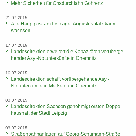
Mehr Si­cher­heit für Orts­durch­fahrt Göh­renz
21.07.2015
Alte Haupt­post am Leip­zi­ger Au­gus­tus­platz kann
wach­sen
17.07.2015
Lan­des­di­rek­ti­on er­wei­tert die Ka­pa­zi­tä­ten vor­über­ge­
hen­der Asyl-​Notunter­künfte in Chem­nitz
16.07.2015
Lan­des­di­rek­ti­on schafft vor­über­ge­hen­de Asyl-​
Notunter­künfte in Mei­ßen und Chem­nitz
03.07.2015
Lan­des­di­rek­ti­on Sach­sen ge­neh­migt ers­ten Dop­pel­
haus­halt der Stadt Leip­zig
03.07.2015
Stra­ßen­bahn­an­la­gen auf Georg-​Schumann-Straße