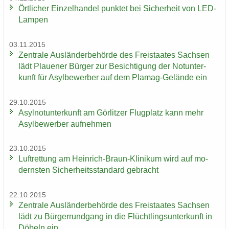
Ört­li­cher Ein­zel­han­del punk­tet bei Si­cher­heit von LED-​
Lampen
03.11.2015
Zen­tra­le Aus­län­der­be­hör­de des Frei­staa­tes Sach­sen
lädt Plaue­ner Bür­ger zur Be­sich­ti­gung der Not­un­ter­
kunft für Asyl­be­wer­ber auf dem Plamag-​Gelände ein
29.10.2015
Asyl­not­un­ter­kunft am Gör­lit­zer Flug­platz kann mehr
Asyl­be­wer­ber auf­neh­men
23.10.2015
Luft­ret­tung am Heinrich-​Braun-Klinikum wird auf mo­
derns­ten Si­cher­heits­stan­dard ge­bracht
22.10.2015
Zen­tra­le Aus­län­der­be­hör­de des Frei­staa­tes Sach­sen
lädt zu Bür­ger­rund­gang in die Flücht­lings­un­ter­kunft in
Dö­beln ein