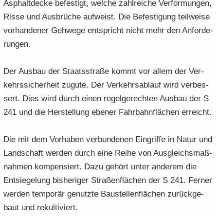
Asphalt­de­cke be­fes­tigt, wel­che zahl­rei­che Ver­for­mun­gen,
Risse und Aus­brü­che auf­weist. Die Be­fes­ti­gung teil­wei­se
vor­han­de­ner Geh­we­ge ent­spricht nicht mehr den An­for­de­
run­gen.
Der Aus­bau der Staats­stra­ße kommt vor allem der Ver­
kehrs­si­cher­heit zu­gu­te. Der Ver­kehrs­ab­lauf wird ver­bes­
sert. Dies wird durch einen re­gel­ge­rech­ten Aus­bau der S
241 und die Her­stel­lung ebe­ner Fahr­bahn­flä­chen er­reicht.
Die mit dem Vor­ha­ben ver­bun­de­nen Ein­grif­fe in Natur und
Land­schaft wer­den durch eine Reihe von Aus­gleichs­maß­
nah­men kom­pen­siert. Dazu ge­hört unter an­de­rem die
Ent­sie­ge­lung bis­he­ri­ger Stra­ßen­flä­chen der S 241. Fer­ner
wer­den tem­po­rär ge­nutz­te Bau­stel­len­flä­chen zu­rück­ge­
baut und re­kul­ti­viert.