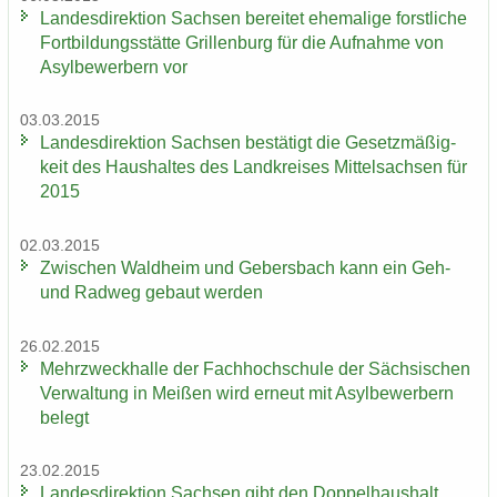
Lan­des­di­rek­ti­on Sach­sen be­rei­tet ehe­ma­li­ge forst­li­che
Fort­bil­dungs­stät­te Gril­len­burg für die Auf­nah­me von
Asyl­be­wer­bern vor
03.03.2015
Lan­des­di­rek­ti­on Sach­sen be­stä­tigt die Ge­setz­mä­ßig­
keit des Haus­hal­tes des Land­krei­ses Mit­tel­sach­sen für
2015
02.03.2015
Zwi­schen Wald­heim und Ge­bers­bach kann ein Geh-
und Rad­weg ge­baut wer­den
26.02.2015
Mehr­zweck­hal­le der Fach­hoch­schu­le der Säch­si­schen
Ver­wal­tung in Mei­ßen wird er­neut mit Asyl­be­wer­bern
be­legt
23.02.2015
Lan­des­di­rek­ti­on Sach­sen gibt den Dop­pel­haus­halt