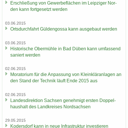
Er­schlie­ßung von Ge­wer­be­flä­chen im Leip­zi­ger Nor­
den kann fort­ge­setzt wer­den
03.06.2015
Orts­durch­fahrt Gül­den­gos­sa kann aus­ge­baut wer­den
03.06.2015
His­to­ri­sche Ober­müh­le in Bad Düben kann um­fas­send
sa­niert wer­den
02.06.2015
Mo­ra­to­ri­um für die An­pas­sung von Klein­klär­an­la­gen an
den Stand der Tech­nik läuft Ende 2015 aus
02.06.2015
Lan­des­di­rek­ti­on Sach­sen ge­neh­migt ers­ten Dop­pel­
haus­halt des Land­krei­ses Nord­sach­sen
29.05.2015
Ko­ders­dorf kann in neue In­fra­struk­tur in­ves­tie­ren