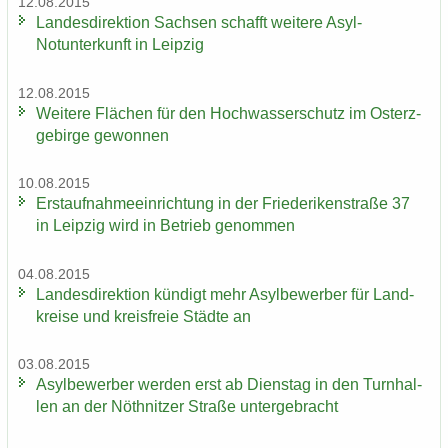
12.08.2015
Lan­des­di­rek­ti­on Sach­sen schafft wei­te­re Asyl-​
Notunterkunft in Leip­zig
12.08.2015
Wei­te­re Flä­chen für den Hoch­was­ser­schutz im Ost­erz­
ge­bir­ge ge­won­nen
10.08.2015
Erst­auf­nah­me­ein­rich­tung in der Frie­de­ri­ken­stra­ße 37
in Leip­zig wird in Be­trieb ge­nom­men
04.08.2015
Lan­des­di­rek­ti­on kün­digt mehr Asyl­be­wer­ber für Land­
krei­se und kreis­freie Städ­te an
03.08.2015
Asyl­be­wer­ber wer­den erst ab Diens­tag in den Turn­hal­
len an der Nö­th­nit­zer Stra­ße un­ter­ge­bracht