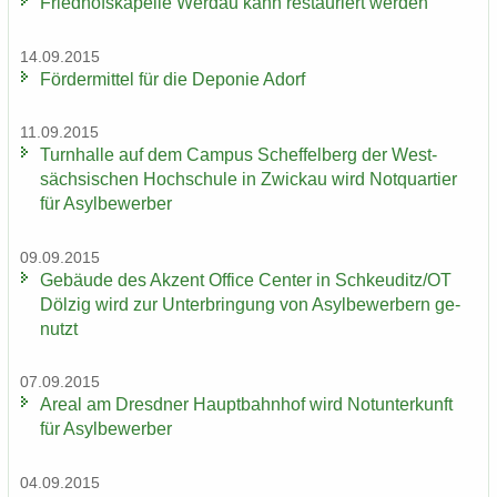
Fried­hofs­ka­pel­le Wer­dau kann re­stau­riert wer­den
14.09.2015
För­der­mit­tel für die De­po­nie Adorf
11.09.2015
Turn­hal­le auf dem Cam­pus Schef­fel­berg der West­
säch­si­schen Hoch­schu­le in Zwi­ckau wird Not­quar­tier
für Asyl­be­wer­ber
09.09.2015
Ge­bäu­de des Ak­zent Of­fice Cen­ter in Schkeu­ditz/OT
Döl­zig wird zur Un­ter­brin­gung von Asyl­be­wer­bern ge­
nutzt
07.09.2015
Areal am Dresd­ner Haupt­bahn­hof wird Not­un­ter­kunft
für Asyl­be­wer­ber
04.09.2015