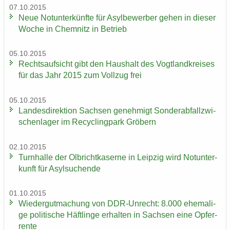
07.10.2015
Neue Not­un­ter­künf­te für Asyl­be­wer­ber gehen in die­ser
Woche in Chem­nitz in Be­trieb
05.10.2015
Rechts­auf­sicht gibt den Haus­halt des Vogt­land­krei­ses
für das Jahr 2015 zum Voll­zug frei
05.10.2015
Lan­des­di­rek­ti­on Sach­sen ge­neh­migt Son­der­ab­fall­zwi­
schen­la­ger im Re­cy­cling­park Grö­bern
02.10.2015
Turn­hal­le der Ol­bricht­ka­ser­ne in Leip­zig wird Not­un­ter­
kunft für Asyl­su­chen­de
01.10.2015
Wie­der­gut­ma­chung von DDR-​Unrecht: 8.000 ehe­ma­li­
ge po­li­ti­sche Häft­lin­ge er­hal­ten in Sach­sen eine Op­fer­
ren­te