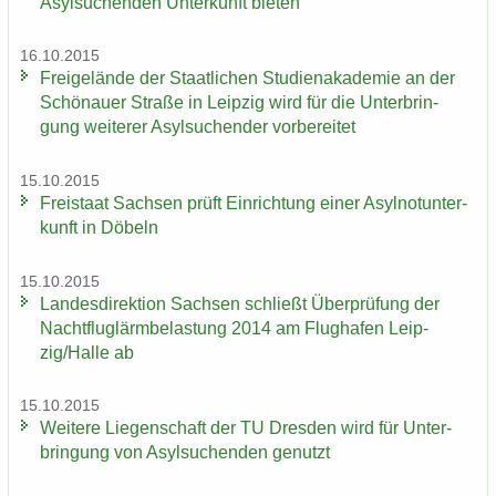
Asyl­su­chen­den Un­ter­kunft bie­ten
16.10.2015
Frei­ge­län­de der Staat­li­chen Stu­di­en­aka­de­mie an der
Schö­nau­er Stra­ße in Leip­zig wird für die Un­ter­brin­
gung wei­te­rer Asyl­su­chen­der vor­be­rei­tet
15.10.2015
Frei­staat Sach­sen prüft Ein­rich­tung einer Asyl­not­un­ter­
kunft in Dö­beln
15.10.2015
Lan­des­di­rek­ti­on Sach­sen schließt Über­prü­fung der
Nacht­flug­lärm­be­las­tung 2014 am Flug­ha­fen Leip­
zig/Halle ab
15.10.2015
Wei­te­re Lie­gen­schaft der TU Dres­den wird für Un­ter­
brin­gung von Asyl­su­chen­den ge­nutzt