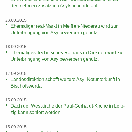
den neh­men zu­sätz­lich Asyl­su­chen­de auf
23.09.2015
Ehe­ma­li­ger real-​Markt in Meißen-​Niederau wird zur
Un­ter­brin­gung von Asyl­be­wer­bern ge­nutzt
18.09.2015
Ehe­ma­li­ges Tech­ni­sches Rat­haus in Dres­den wird zur
Un­ter­brin­gung von Asyl­be­wer­bern ge­nutzt
17.09.2015
Lan­des­di­rek­ti­on schafft wei­te­re Asyl-​Notunterkunft in
Bi­schofs­wer­da
15.09.2015
Dach der West­kir­che der Paul-​Gerhardt-Kirche in Leip­
zig kann sa­niert wer­den
15.09.2015