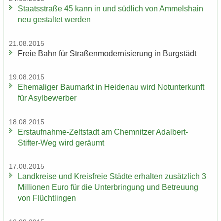
Staats­stra­ße 45 kann in und süd­lich von Am­mels­hain
neu ge­stal­tet wer­den
21.08.2015
Freie Bahn für Stra­ßen­mo­der­ni­sie­rung in Burg­städt
19.08.2015
Ehe­ma­li­ger Bau­markt in Hei­den­au wird Not­un­ter­kunft
für Asyl­be­wer­ber
18.08.2015
Erstaufnahme-​Zeltstadt am Chem­nit­zer Adalbert-​
Stifter-Weg wird ge­räumt
17.08.2015
Land­krei­se und Kreis­freie Städ­te er­hal­ten zu­sätz­lich 3
Mil­lio­nen Euro für die Un­ter­brin­gung und Be­treu­ung
von Flücht­lin­gen