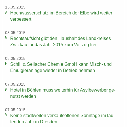
15.05.2015
Hoch­was­ser­schutz im Be­reich der Elbe wird wei­ter
ver­bes­sert
08.05.2015
Rechts­auf­sicht gibt den Haus­halt des Land­krei­ses
Zwi­ckau für das Jahr 2015 zum Voll­zug frei
08.05.2015
Schill & Seil­a­cher Che­mie GmbH kann Misch-​ und
Emul­gier­an­la­ge wie­der in Be­trieb neh­men
07.05.2015
Hotel in Böh­len muss wei­ter­hin für Asyl­be­wer­ber ge­
nutzt wer­den
07.05.2015
Keine stadt­wei­ten ver­kaufs­of­fe­nen Sonn­ta­ge im lau­
fen­den Jahr in Dres­den