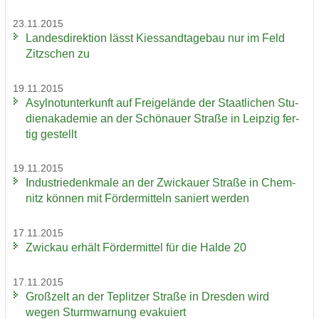
23.11.2015
Lan­des­di­rek­ti­on lässt Kies­sand­ta­ge­bau nur im Feld
Zitz­schen zu
19.11.2015
Asyl­not­un­ter­kunft auf Frei­ge­län­de der Staat­li­chen Stu­
di­en­aka­de­mie an der Schö­nau­er Stra­ße in Leip­zig fer­
tig ge­stellt
19.11.2015
In­dus­trie­denk­ma­le an der Zwi­ckau­er Stra­ße in Chem­
nitz kön­nen mit För­der­mit­teln sa­niert wer­den
17.11.2015
Zwi­ckau er­hält För­der­mit­tel für die Halde 20
17.11.2015
Groß­zelt an der Te­plit­zer Stra­ße in Dres­den wird
wegen Sturm­war­nung eva­ku­iert