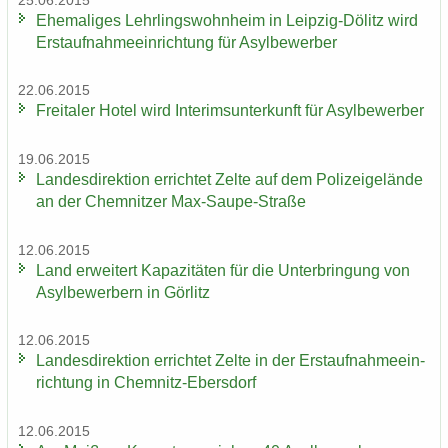
25.06.2015
Ehe­ma­li­ges Lehr­lings­wohn­heim in Leipzig-​Dölitz wird
Erst­auf­nah­me­ein­rich­tung für Asyl­be­wer­ber
22.06.2015
Frei­ta­ler Hotel wird In­te­rims­un­ter­kunft für Asyl­be­wer­ber
19.06.2015
Lan­des­di­rek­ti­on er­rich­tet Zelte auf dem Po­li­zei­ge­län­de
an der Chem­nit­zer Max-​Saupe-Straße
12.06.2015
Land er­wei­tert Ka­pa­zi­tä­ten für die Un­ter­brin­gung von
Asyl­be­wer­bern in Gör­litz
12.06.2015
Lan­des­di­rek­ti­on er­rich­tet Zelte in der Erst­auf­nah­me­ein­
rich­tung in Chemnitz-​Ebersdorf
12.06.2015