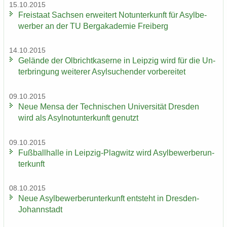
15.10.2015
Frei­staat Sach­sen er­wei­tert Not­un­ter­kunft für Asyl­be­
wer­ber an der TU Berg­aka­de­mie Frei­berg
14.10.2015
Ge­län­de der Ol­bricht­ka­ser­ne in Leip­zig wird für die Un­
ter­brin­gung wei­te­rer Asyl­su­chen­der vor­be­rei­tet
09.10.2015
Neue Mensa der Tech­ni­schen Uni­ver­si­tät Dres­den
wird als Asyl­not­un­ter­kunft ge­nutzt
09.10.2015
Fuß­ball­hal­le in Leipzig-​Plagwitz wird Asyl­be­wer­ber­un­
ter­kunft
08.10.2015
Neue Asyl­be­wer­ber­un­ter­kunft ent­steht in Dresden-​
Johannstadt