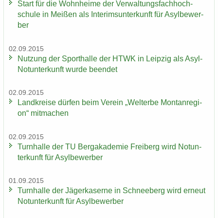
Start für die Wohn­hei­me der Ver­wal­tungs­fach­hoch­
schu­le in Mei­ßen als In­te­rims­un­ter­kunft für Asyl­be­wer­
ber
02.09.2015
Nut­zung der Sport­hal­le der HTWK in Leip­zig als Asyl-​
Notunterkunft wurde be­en­det
02.09.2015
Land­krei­se dür­fen beim Ver­ein „Welt­erbe Mon­tan­re­gi­
on“ mit­ma­chen
02.09.2015
Turn­hal­le der TU Berg­aka­de­mie Frei­berg wird Not­un­
ter­kunft für Asyl­be­wer­ber
01.09.2015
Turn­hal­le der Jä­ger­ka­ser­ne in Schnee­berg wird er­neut
Not­un­ter­kunft für Asyl­be­wer­ber