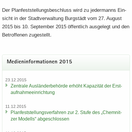
Der Plan­fest­stel­lungs­be­schluss wird zu je­der­manns Ein­
sicht in der Stadt­ver­wal­tung Burg­städt vom 27. Au­gust
2015 bis 10. Sep­tem­ber 2015 öf­fent­lich aus­ge­legt und den
Be­trof­fe­nen zu­ge­stellt.
Me­di­en­in­for­ma­tio­nen 2015
23.12.2015
Zen­tra­le Aus­län­der­be­hör­de er­höht Ka­pa­zi­tät der Erst­
auf­nah­me­ein­rich­tung
11.12.2015
Plan­fest­stel­lungs­ver­fah­ren zur 2. Stufe des „Chem­nit­
zer Mo­dells“ ab­ge­schlos­sen