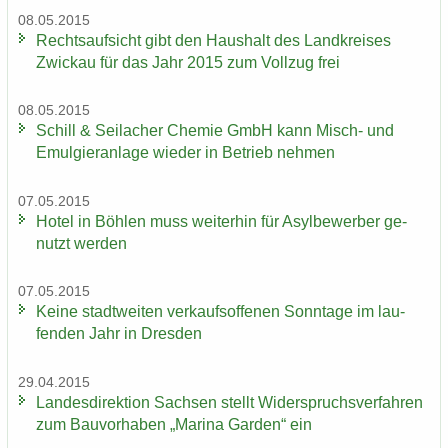
08.05.2015
Rechts­auf­sicht gibt den Haus­halt des Land­krei­ses
Zwi­ckau für das Jahr 2015 zum Voll­zug frei
08.05.2015
Schill & Seil­a­cher Che­mie GmbH kann Misch-​ und
Emul­gier­an­la­ge wie­der in Be­trieb neh­men
07.05.2015
Hotel in Böh­len muss wei­ter­hin für Asyl­be­wer­ber ge­
nutzt wer­den
07.05.2015
Keine stadt­wei­ten ver­kaufs­of­fe­nen Sonn­ta­ge im lau­
fen­den Jahr in Dres­den
29.04.2015
Lan­des­di­rek­ti­on Sach­sen stellt Wi­der­spruchs­ver­fah­ren
zum Bau­vor­ha­ben „Ma­ri­na Gar­den“ ein