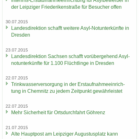
Interims-​Erstaufnahmeeinrichtung für Asyl­be­wer­ber in
der Leip­zi­ger Frie­de­ri­ken­stra­ße für Be­su­cher offen
30.07.2015
Lan­des­di­rek­ti­on schafft wei­te­re Asyl-​Notunterkünfte in
Dres­den
23.07.2015
Lan­des­di­rek­ti­on Sach­sen schafft vor­über­ge­hend Asyl­
not­un­ter­künf­te für 1.100 Flücht­lin­ge in Dres­den
22.07.2015
Trink­was­ser­ver­sor­gung in der Erst­auf­nah­me­ein­rich­
tung in Chem­nitz zu jedem Zeit­punkt ge­währ­leis­tet
22.07.2015
Mehr Si­cher­heit für Orts­durch­fahrt Göh­renz
21.07.2015
Alte Haupt­post am Leip­zi­ger Au­gus­tus­platz kann