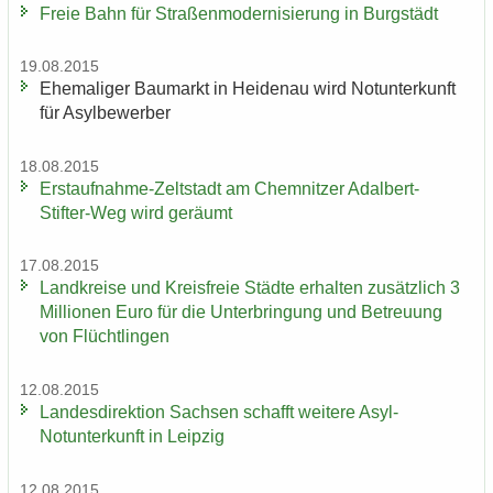
Freie Bahn für Stra­ßen­mo­der­ni­sie­rung in Burg­städt
19.08.2015
Ehe­ma­li­ger Bau­markt in Hei­den­au wird Not­un­ter­kunft
für Asyl­be­wer­ber
18.08.2015
Erstaufnahme-​Zeltstadt am Chem­nit­zer Adalbert-​
Stifter-Weg wird ge­räumt
17.08.2015
Land­krei­se und Kreis­freie Städ­te er­hal­ten zu­sätz­lich 3
Mil­lio­nen Euro für die Un­ter­brin­gung und Be­treu­ung
von Flücht­lin­gen
12.08.2015
Lan­des­di­rek­ti­on Sach­sen schafft wei­te­re Asyl-​
Notunterkunft in Leip­zig
12.08.2015