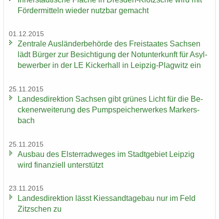
För­der­mit­teln wie­der nutz­bar ge­macht
01.12.2015
Zen­tra­le Aus­län­der­be­hör­de des Frei­staa­tes Sach­sen
lädt Bür­ger zur Be­sich­ti­gung der Not­un­ter­kunft für Asyl­
be­wer­ber in der LE Ki­cker­hall in Leipzig-​Plagwitz ein
25.11.2015
Lan­des­di­rek­ti­on Sach­sen gibt grü­nes Licht für die Be­
cken­er­wei­te­rung des Pump­spei­cher­wer­kes Mar­kers­
bach
25.11.2015
Aus­bau des Els­ter­rad­we­ges im Stadt­ge­biet Leip­zig
wird fi­nan­zi­ell un­ter­stützt
23.11.2015
Lan­des­di­rek­ti­on lässt Kies­sand­ta­ge­bau nur im Feld
Zitz­schen zu