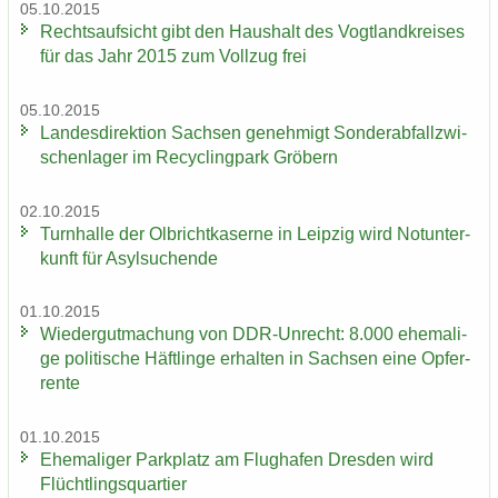
05.10.2015
Rechts­auf­sicht gibt den Haus­halt des Vogt­land­krei­ses
für das Jahr 2015 zum Voll­zug frei
05.10.2015
Lan­des­di­rek­ti­on Sach­sen ge­neh­migt Son­der­ab­fall­zwi­
schen­la­ger im Re­cy­cling­park Grö­bern
02.10.2015
Turn­hal­le der Ol­bricht­ka­ser­ne in Leip­zig wird Not­un­ter­
kunft für Asyl­su­chen­de
01.10.2015
Wie­der­gut­ma­chung von DDR-​Unrecht: 8.000 ehe­ma­li­
ge po­li­ti­sche Häft­lin­ge er­hal­ten in Sach­sen eine Op­fer­
ren­te
01.10.2015
Ehe­ma­li­ger Park­platz am Flug­ha­fen Dres­den wird
Flücht­lings­quar­tier