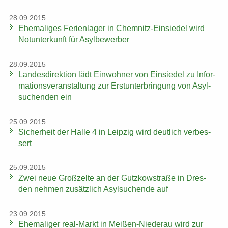
28.09.2015
Ehe­ma­li­ges Fe­ri­en­la­ger in Chemnitz-​Einsiedel wird
Not­un­ter­kunft für Asyl­be­wer­ber
28.09.2015
Lan­des­di­rek­ti­on lädt Ein­woh­ner von Ein­sie­del zu In­for­
ma­ti­ons­ver­an­stal­tung zur Erst­un­ter­brin­gung von Asyl­
su­chen­den ein
25.09.2015
Si­cher­heit der Halle 4 in Leip­zig wird deut­lich ver­bes­
sert
25.09.2015
Zwei neue Groß­zel­te an der Gutz­kow­stra­ße in Dres­
den neh­men zu­sätz­lich Asyl­su­chen­de auf
23.09.2015
Ehe­ma­li­ger real-​Markt in Meißen-​Niederau wird zur