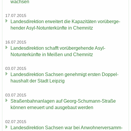
wach­sen
17.07.2015
Lan­des­di­rek­ti­on er­wei­tert die Ka­pa­zi­tä­ten vor­über­ge­
hen­der Asyl-​Notunter­künfte in Chem­nitz
16.07.2015
Lan­des­di­rek­ti­on schafft vor­über­ge­hen­de Asyl-​
Notunter­künfte in Mei­ßen und Chem­nitz
03.07.2015
Lan­des­di­rek­ti­on Sach­sen ge­neh­migt ers­ten Dop­pel­
haus­halt der Stadt Leip­zig
03.07.2015
Stra­ßen­bahn­an­la­gen auf Georg-​Schumann-Straße
kön­nen er­neu­ert und aus­ge­baut wer­den
02.07.2015
Lan­des­di­rek­ti­on Sach­sen war bei An­woh­ner­ver­samm­