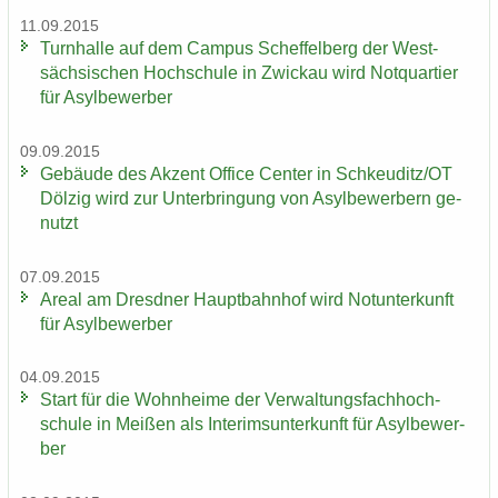
11.09.2015
Turn­hal­le auf dem Cam­pus Schef­fel­berg der West­
säch­si­schen Hoch­schu­le in Zwi­ckau wird Not­quar­tier
für Asyl­be­wer­ber
09.09.2015
Ge­bäu­de des Ak­zent Of­fice Cen­ter in Schkeu­ditz/OT
Döl­zig wird zur Un­ter­brin­gung von Asyl­be­wer­bern ge­
nutzt
07.09.2015
Areal am Dresd­ner Haupt­bahn­hof wird Not­un­ter­kunft
für Asyl­be­wer­ber
04.09.2015
Start für die Wohn­hei­me der Ver­wal­tungs­fach­hoch­
schu­le in Mei­ßen als In­te­rims­un­ter­kunft für Asyl­be­wer­
ber