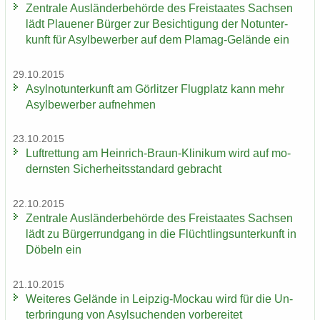
Zen­tra­le Aus­län­der­be­hör­de des Frei­staa­tes Sach­sen
lädt Plaue­ner Bür­ger zur Be­sich­ti­gung der Not­un­ter­
kunft für Asyl­be­wer­ber auf dem Plamag-​Gelände ein
29.10.2015
Asyl­not­un­ter­kunft am Gör­lit­zer Flug­platz kann mehr
Asyl­be­wer­ber auf­neh­men
23.10.2015
Luft­ret­tung am Heinrich-​Braun-Klinikum wird auf mo­
derns­ten Si­cher­heits­stan­dard ge­bracht
22.10.2015
Zen­tra­le Aus­län­der­be­hör­de des Frei­staa­tes Sach­sen
lädt zu Bür­ger­rund­gang in die Flücht­lings­un­ter­kunft in
Dö­beln ein
21.10.2015
Wei­te­res Ge­län­de in Leipzig-​Mockau wird für die Un­
ter­brin­gung von Asyl­su­chen­den vor­be­rei­tet