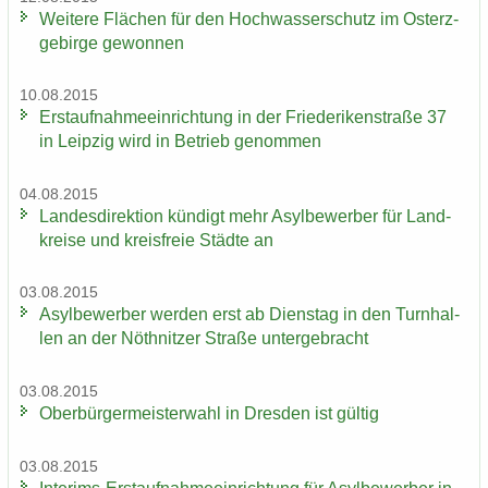
Wei­te­re Flä­chen für den Hoch­was­ser­schutz im Ost­erz­
ge­bir­ge ge­won­nen
10.08.2015
Erst­auf­nah­me­ein­rich­tung in der Frie­de­ri­ken­stra­ße 37
in Leip­zig wird in Be­trieb ge­nom­men
04.08.2015
Lan­des­di­rek­ti­on kün­digt mehr Asyl­be­wer­ber für Land­
krei­se und kreis­freie Städ­te an
03.08.2015
Asyl­be­wer­ber wer­den erst ab Diens­tag in den Turn­hal­
len an der Nö­th­nit­zer Stra­ße un­ter­ge­bracht
03.08.2015
Ober­bür­ger­meis­ter­wahl in Dres­den ist gül­tig
03.08.2015