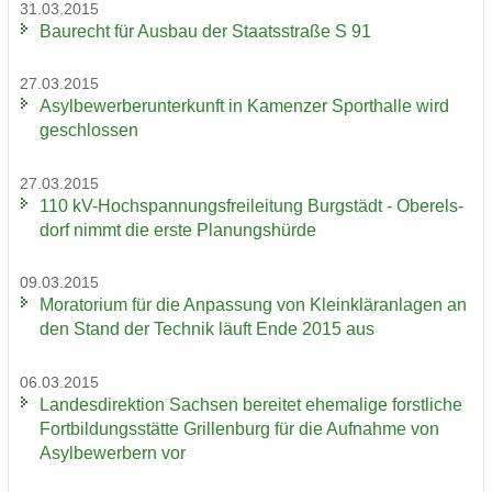
31.03.2015
Bau­recht für Aus­bau der Staats­stra­ße S 91
27.03.2015
Asyl­be­wer­ber­un­ter­kunft in Ka­men­zer Sport­hal­le wird
ge­schlos­sen
27.03.2015
110 kV-​Hochspannungsfreileitung Burg­städt - Ober­els­
dorf nimmt die erste Pla­nungs­hür­de
09.03.2015
Mo­ra­to­ri­um für die An­pas­sung von Klein­klär­an­la­gen an
den Stand der Tech­nik läuft Ende 2015 aus
06.03.2015
Lan­des­di­rek­ti­on Sach­sen be­rei­tet ehe­ma­li­ge forst­li­che
Fort­bil­dungs­stät­te Gril­len­burg für die Auf­nah­me von
Asyl­be­wer­bern vor