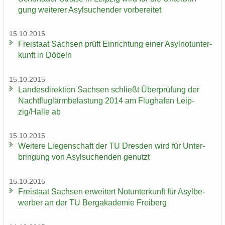
gung wei­te­rer Asyl­su­chen­der vor­be­rei­tet
15.10.2015
Frei­staat Sach­sen prüft Ein­rich­tung einer Asyl­not­un­ter­
kunft in Dö­beln
15.10.2015
Lan­des­di­rek­ti­on Sach­sen schließt Über­prü­fung der
Nacht­flug­lärm­be­las­tung 2014 am Flug­ha­fen Leip­
zig/Halle ab
15.10.2015
Wei­te­re Lie­gen­schaft der TU Dres­den wird für Un­ter­
brin­gung von Asyl­su­chen­den ge­nutzt
15.10.2015
Frei­staat Sach­sen er­wei­tert Not­un­ter­kunft für Asyl­be­
wer­ber an der TU Berg­aka­de­mie Frei­berg