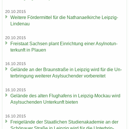
20.10.2015
Wei­te­re För­der­mit­tel für die Na­tha­nael­kir­che Leipzig-​
Lindenau
20.10.2015
Frei­staat Sach­sen plant Ein­rich­tung einer Asyl­not­un­
ter­kunft in Plau­en
16.10.2015
Ge­län­de an der Braun­stra­ße in Leip­zig wird für die Un­
ter­brin­gung wei­te­rer Asyl­su­chen­der vor­be­rei­tet
16.10.2015
Ge­län­de des alten Flug­ha­fens in Leipzig-​Mockau wird
Asyl­su­chen­den Un­ter­kunft bie­ten
16.10.2015
Frei­ge­län­de der Staat­li­chen Stu­di­en­aka­de­mie an der
Schö­nau­er Stra­ße in Leip­zig wird für die Un­ter­brin­