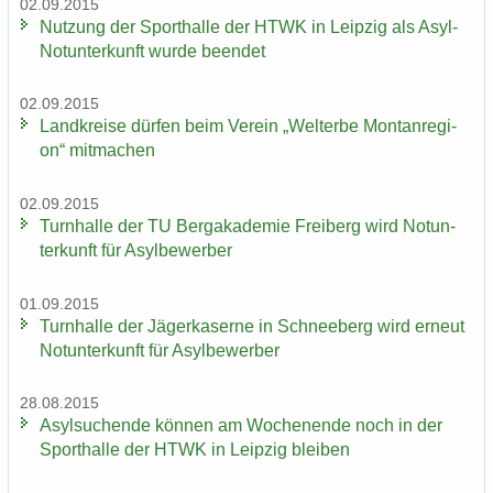
02.09.2015
Nut­zung der Sport­hal­le der HTWK in Leip­zig als Asyl-​
Notunterkunft wurde be­en­det
02.09.2015
Land­krei­se dür­fen beim Ver­ein „Welt­erbe Mon­tan­re­gi­
on“ mit­ma­chen
02.09.2015
Turn­hal­le der TU Berg­aka­de­mie Frei­berg wird Not­un­
ter­kunft für Asyl­be­wer­ber
01.09.2015
Turn­hal­le der Jä­ger­ka­ser­ne in Schnee­berg wird er­neut
Not­un­ter­kunft für Asyl­be­wer­ber
28.08.2015
Asyl­su­chen­de kön­nen am Wo­chen­en­de noch in der
Sport­hal­le der HTWK in Leip­zig blei­ben