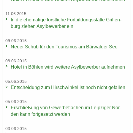
11.06.2015
In die ehe­ma­li­ge forst­li­che Fort­bil­dungs­stät­te Gril­len­
burg zie­hen Asyl­be­wer­ber ein
09.06.2015
Neuer Schub für den Tou­ris­mus am Bär­wal­der See
08.06.2015
Hotel in Böh­len wird wei­te­re Asyl­be­wer­ber auf­neh­men
05.06.2015
Ent­schei­dung zum Hirsch­win­kel ist noch nicht ge­fal­len
05.06.2015
Er­schlie­ßung von Ge­wer­be­flä­chen im Leip­zi­ger Nor­
den kann fort­ge­setzt wer­den
03.06.2015