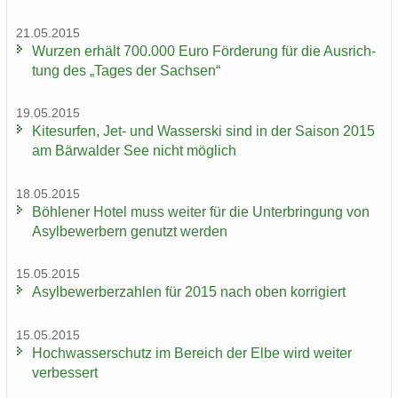
21.05.2015
Wur­zen er­hält 700.000 Euro För­de­rung für die Aus­rich­
tung des „Tages der Sach­sen“
19.05.2015
Ki­te­sur­fen, Jet- und Was­ser­ski sind in der Sai­son 2015
am Bär­wal­der See nicht mög­lich
18.05.2015
Böh­le­ner Hotel muss wei­ter für die Un­ter­brin­gung von
Asyl­be­wer­bern ge­nutzt wer­den
15.05.2015
Asyl­be­wer­ber­zah­len für 2015 nach oben kor­ri­giert
15.05.2015
Hoch­was­ser­schutz im Be­reich der Elbe wird wei­ter
ver­bes­sert