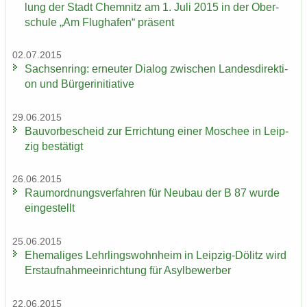
lung der Stadt Chem­nitz am 1. Juli 2015 in der Ober­
schu­le „Am Flug­ha­fen“ prä­sent
02.07.2015
Sach­sen­ring: er­neu­ter Dia­log zwi­schen Lan­des­di­rek­ti­
on und Bür­ger­initia­ti­ve
29.06.2015
Bau­vor­be­scheid zur Er­rich­tung einer Mo­schee in Leip­
zig be­stä­tigt
26.06.2015
Raum­ord­nungs­ver­fah­ren für Neu­bau der B 87 wurde
ein­ge­stellt
25.06.2015
Ehe­ma­li­ges Lehr­lings­wohn­heim in Leipzig-​Dölitz wird
Erst­auf­nah­me­ein­rich­tung für Asyl­be­wer­ber
22.06.2015