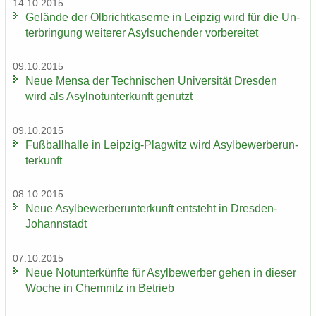
14.10.2015
Ge­län­de der Ol­bricht­ka­ser­ne in Leip­zig wird für die Un­
ter­brin­gung wei­te­rer Asyl­su­chen­der vor­be­rei­tet
09.10.2015
Neue Mensa der Tech­ni­schen Uni­ver­si­tät Dres­den
wird als Asyl­not­un­ter­kunft ge­nutzt
09.10.2015
Fuß­ball­hal­le in Leipzig-​Plagwitz wird Asyl­be­wer­ber­un­
ter­kunft
08.10.2015
Neue Asyl­be­wer­ber­un­ter­kunft ent­steht in Dresden-​
Johannstadt
07.10.2015
Neue Not­un­ter­künf­te für Asyl­be­wer­ber gehen in die­ser
Woche in Chem­nitz in Be­trieb