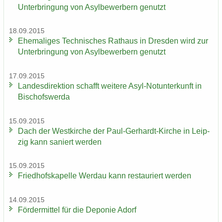
Un­ter­brin­gung von Asyl­be­wer­bern ge­nutzt
18.09.2015
Ehe­ma­li­ges Tech­ni­sches Rat­haus in Dres­den wird zur
Un­ter­brin­gung von Asyl­be­wer­bern ge­nutzt
17.09.2015
Lan­des­di­rek­ti­on schafft wei­te­re Asyl-​Notunterkunft in
Bi­schofs­wer­da
15.09.2015
Dach der West­kir­che der Paul-​Gerhardt-Kirche in Leip­
zig kann sa­niert wer­den
15.09.2015
Fried­hofs­ka­pel­le Wer­dau kann re­stau­riert wer­den
14.09.2015
För­der­mit­tel für die De­po­nie Adorf