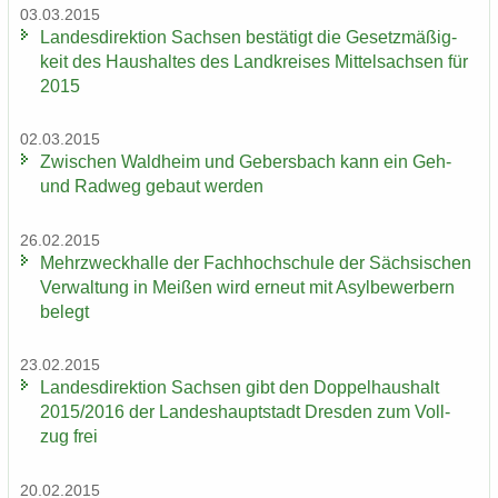
03.03.2015
Lan­des­di­rek­ti­on Sach­sen be­stä­tigt die Ge­setz­mä­ßig­
keit des Haus­hal­tes des Land­krei­ses Mit­tel­sach­sen für
2015
02.03.2015
Zwi­schen Wald­heim und Ge­bers­bach kann ein Geh-
und Rad­weg ge­baut wer­den
26.02.2015
Mehr­zweck­hal­le der Fach­hoch­schu­le der Säch­si­schen
Ver­wal­tung in Mei­ßen wird er­neut mit Asyl­be­wer­bern
be­legt
23.02.2015
Lan­des­di­rek­ti­on Sach­sen gibt den Dop­pel­haus­halt
2015/2016 der Lan­des­haupt­stadt Dres­den zum Voll­
zug frei
20.02.2015