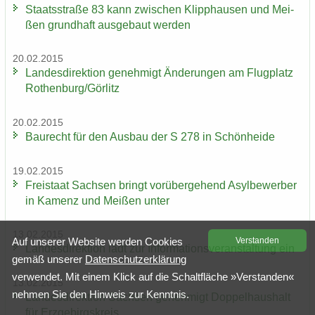
Staats­stra­ße 83 kann zwi­schen Klipp­hau­sen und Mei­
ßen grund­haft aus­ge­baut wer­den
20.02.2015
Lan­des­di­rek­ti­on ge­neh­migt Än­de­run­gen am Flug­platz
Ro­then­burg/Gör­litz
20.02.2015
Bau­recht für den Aus­bau der S 278 in Schön­hei­de
19.02.2015
Frei­staat Sach­sen bringt vor­über­ge­hend Asyl­be­wer­ber
in Ka­menz und Mei­ßen unter
13.02.2015
Auf un­se­rer Web­site wer­den Coo­kies
Ver­stan­den
Lan­des­di­rek­ti­on lädt zur In­for­ma­ti­ons­ver­an­stal­tung ein
gemäß un­se­rer
Da­ten­schutz­er­klä­rung
ver­wen­det. Mit einem Klick auf die Schalt­flä­che »Ver­stan­den«
13.02.2015
neh­men Sie den Hin­weis zur Kennt­nis.
Lan­des­di­rek­ti­on Sach­sen ge­neh­migt Dop­pel­haus­halt
für Erz­ge­birgs­kreis