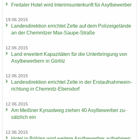
Frei­ta­ler Hotel wird In­te­rims­un­ter­kunft für Asyl­be­wer­ber
19.06.2015
Lan­des­di­rek­ti­on er­rich­tet Zelte auf dem Po­li­zei­ge­län­de
an der Chem­nit­zer Max-​Saupe-Straße
12.06.2015
Land er­wei­tert Ka­pa­zi­tä­ten für die Un­ter­brin­gung von
Asyl­be­wer­bern in Gör­litz
12.06.2015
Lan­des­di­rek­ti­on er­rich­tet Zelte in der Erst­auf­nah­me­ein­
rich­tung in Chemnitz-​Ebersdorf
12.06.2015
Am Meiß­ner Ky­nast­weg zie­hen 40 Asyl­be­wer­ber zu­
sätz­lich ein
12.06.2015
Hotel in Böh­len wird wei­te­re Asyl­be­wer­ber auf­neh­men