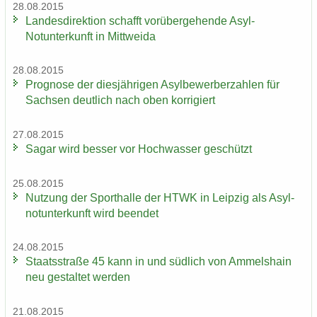
28.08.2015
Lan­des­di­rek­ti­on schafft vor­über­ge­hen­de Asyl-​
Notunterkunft in Mitt­wei­da
28.08.2015
Pro­gno­se der dies­jäh­ri­gen Asyl­be­wer­ber­zah­len für
Sach­sen deut­lich nach oben kor­ri­giert
27.08.2015
Sagar wird bes­ser vor Hoch­was­ser ge­schützt
25.08.2015
Nut­zung der Sport­hal­le der HTWK in Leip­zig als Asyl­
not­un­ter­kunft wird be­en­det
24.08.2015
Staats­stra­ße 45 kann in und süd­lich von Am­mels­hain
neu ge­stal­tet wer­den
21.08.2015