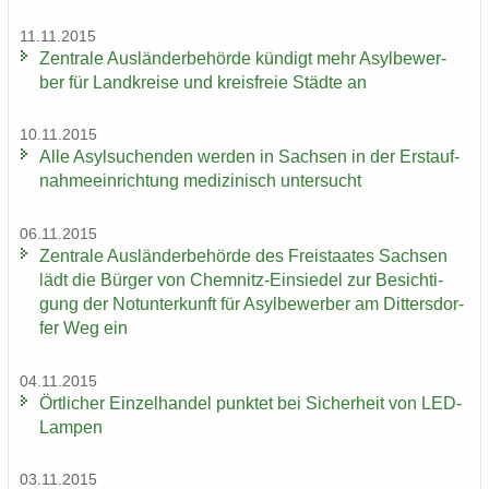
11.11.2015
Zen­tra­le Aus­län­der­be­hör­de kün­digt mehr Asyl­be­wer­
ber für Land­krei­se und kreis­freie Städ­te an
10.11.2015
Alle Asyl­su­chen­den wer­den in Sach­sen in der Erst­auf­
nah­me­ein­rich­tung me­di­zi­nisch un­ter­sucht
06.11.2015
Zen­tra­le Aus­län­der­be­hör­de des Frei­staa­tes Sach­sen
lädt die Bür­ger von Chemnitz-​Einsiedel zur Be­sich­ti­
gung der Not­un­ter­kunft für Asyl­be­wer­ber am Dit­ters­dor­
fer Weg ein
04.11.2015
Ört­li­cher Ein­zel­han­del punk­tet bei Si­cher­heit von LED-​
Lampen
03.11.2015