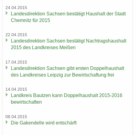
24.04.2015
Lan­des­di­rek­ti­on Sach­sen be­stä­tigt Haus­halt der Stadt
Chem­nitz für 2015
22.04.2015
Lan­des­di­rek­ti­on Sach­sen be­stä­tigt Nach­trags­haus­halt
2015 des Land­krei­ses Mei­ßen
17.04.2015
Lan­des­di­rek­ti­on Sach­sen gibt ers­ten Dop­pel­haus­halt
des Land­krei­ses Leip­zig zur Be­wirt­schaf­tung frei
14.04.2015
Land­kreis Baut­zen kann Dop­pel­haus­halt 2015-2016
be­wirt­schaf­ten
08.04.2015
Die Ga­ken­del­le wird ent­schärft