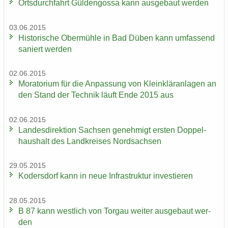
Orts­durch­fahrt Gül­den­gos­sa kann aus­ge­baut wer­den
03.06.2015
His­to­ri­sche Ober­müh­le in Bad Düben kann um­fas­send
sa­niert wer­den
02.06.2015
Mo­ra­to­ri­um für die An­pas­sung von Klein­klär­an­la­gen an
den Stand der Tech­nik läuft Ende 2015 aus
02.06.2015
Lan­des­di­rek­ti­on Sach­sen ge­neh­migt ers­ten Dop­pel­
haus­halt des Land­krei­ses Nord­sach­sen
29.05.2015
Ko­ders­dorf kann in neue In­fra­struk­tur in­ves­tie­ren
28.05.2015
B 87 kann west­lich von Tor­gau wei­ter aus­ge­baut wer­
den