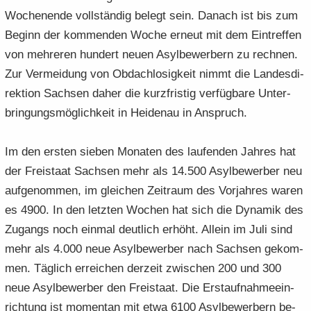
Wo­chen­en­de voll­stän­dig be­legt sein. Da­nach ist bis zum
Be­ginn der kom­men­den Woche er­neut mit dem Ein­tref­fen
von meh­re­ren hun­dert neuen Asyl­be­wer­bern zu rech­nen.
Zur Ver­mei­dung von Ob­dach­lo­sig­keit nimmt die Lan­des­di­
rek­ti­on Sach­sen daher die kurz­fris­tig ver­füg­ba­re Un­ter­
brin­gungs­mög­lich­keit in Hei­den­au in An­spruch.
Im den ers­ten sie­ben Mo­na­ten des lau­fen­den Jah­res hat
der Frei­staat Sach­sen mehr als 14.500 Asyl­be­wer­ber neu
auf­ge­nom­men, im glei­chen Zeit­raum des Vor­jah­res waren
es 4900. In den letz­ten Wo­chen hat sich die Dy­na­mik des
Zu­gangs noch ein­mal deut­lich er­höht. Al­lein im Juli sind
mehr als 4.000 neue Asyl­be­wer­ber nach Sach­sen ge­kom­
men. Täg­lich er­rei­chen der­zeit zwi­schen 200 und 300
neue Asyl­be­wer­ber den Frei­staat. Die Erst­auf­nah­me­ein­
rich­tung ist mo­men­tan mit etwa 6100 Asyl­be­wer­bern be­