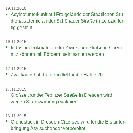
19.11.2015
Asyl­not­un­ter­kunft auf Frei­ge­län­de der Staat­li­chen Stu­
di­en­aka­de­mie an der Schö­nau­er Stra­ße in Leip­zig fer­
tig ge­stellt
19.11.2015
In­dus­trie­denk­ma­le an der Zwi­ckau­er Stra­ße in Chem­
nitz kön­nen mit För­der­mit­teln sa­niert wer­den
17.11.2015
Zwi­ckau er­hält För­der­mit­tel für die Halde 20
17.11.2015
Groß­zelt an der Te­plit­zer Stra­ße in Dres­den wird
wegen Sturm­war­nung eva­ku­iert
13.11.2015
Grund­stück in Dresden-​Gittersee wird für die Erst­un­ter­
brin­gung Asyl­su­chen­der vor­be­rei­tet