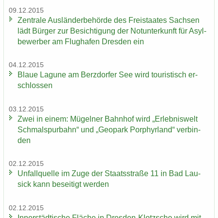
09.12.2015
Zen­tra­le Aus­län­der­be­hör­de des Frei­staa­tes Sach­sen
lädt Bür­ger zur Be­sich­ti­gung der Not­un­ter­kunft für Asyl­
be­wer­ber am Flug­ha­fen Dres­den ein
04.12.2015
Blaue La­gu­ne am Berz­dor­fer See wird tou­ris­tisch er­
schlos­sen
03.12.2015
Zwei in einem: Mü­gel­ner Bahn­hof wird „Er­leb­nis­welt
Schmal­spur­bahn“ und „Geo­park Por­phyr­land“ ver­bin­
den
02.12.2015
Un­fall­quel­le im Zuge der Staats­stra­ße 11 in Bad Lau­
sick kann be­sei­tigt wer­den
02.12.2015
In­ner­städ­ti­sche Flä­che in Dresden-​Klotzsche wird mit