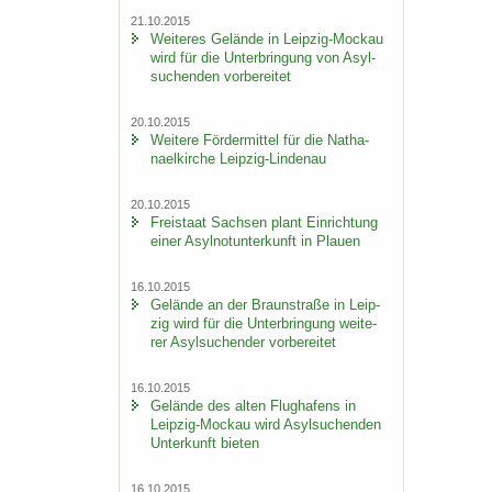
21.10.2015
Wei­te­res Ge­län­de in Leipzig-​Mockau
wird für die Un­ter­brin­gung von Asyl­
su­chen­den vor­be­rei­tet
20.10.2015
Wei­te­re För­der­mit­tel für die Na­tha­
nael­kir­che Leipzig-​Lindenau
20.10.2015
Frei­staat Sach­sen plant Ein­rich­tung
einer Asyl­not­un­ter­kunft in Plau­en
16.10.2015
Ge­län­de an der Braun­stra­ße in Leip­
zig wird für die Un­ter­brin­gung wei­te­
rer Asyl­su­chen­der vor­be­rei­tet
16.10.2015
Ge­län­de des alten Flug­ha­fens in
Leipzig-​Mockau wird Asyl­su­chen­den
Un­ter­kunft bie­ten
16.10.2015