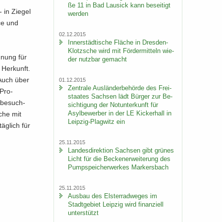
ße 11 in Bad Lau­sick kann be­sei­tigt
 in Zie­gel
wer­den
nce und
02.12.2015
In­ner­städ­ti­sche Flä­che in Dresden-​
Klotzsche wird mit För­der­mit­teln wie­
g­nung für
der nutz­bar ge­macht
r Her­kunft.
 Auch über
01.12.2015
Zen­tra­le Aus­län­der­be­hör­de des Frei­
 Pro­
staa­tes Sach­sen lädt Bür­ger zur Be­
 be­such­
sich­ti­gung der Not­un­ter­kunft für
Asyl­be­wer­ber in der LE Ki­cker­hall in
­che mit
Leipzig-​Plagwitz ein
äg­lich für
25.11.2015
Lan­des­di­rek­ti­on Sach­sen gibt grü­nes
Licht für die Be­cken­er­wei­te­rung des
Pump­spei­cher­wer­kes Mar­kers­bach
25.11.2015
Aus­bau des Els­ter­rad­we­ges im
Stadt­ge­biet Leip­zig wird fi­nan­zi­ell
un­ter­stützt