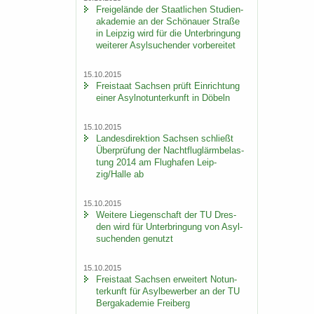
Frei­ge­län­de der Staat­li­chen Stu­di­en­
aka­de­mie an der Schö­nau­er Stra­ße
in Leip­zig wird für die Un­ter­brin­gung
wei­te­rer Asyl­su­chen­der vor­be­rei­tet
15.10.2015
Frei­staat Sach­sen prüft Ein­rich­tung
einer Asyl­not­un­ter­kunft in Dö­beln
15.10.2015
Lan­des­di­rek­ti­on Sach­sen schließt
Über­prü­fung der Nacht­flug­lärm­be­las­
tung 2014 am Flug­ha­fen Leip­
zig/Halle ab
15.10.2015
Wei­te­re Lie­gen­schaft der TU Dres­
den wird für Un­ter­brin­gung von Asyl­
su­chen­den ge­nutzt
15.10.2015
Frei­staat Sach­sen er­wei­tert Not­un­
ter­kunft für Asyl­be­wer­ber an der TU
Berg­aka­de­mie Frei­berg