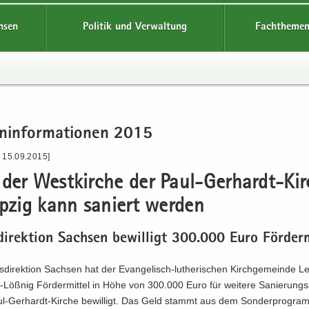
hsen
Politik und Verwaltung
Fachthemen
n­in­for­ma­tio­nen 2015
- 15.09.2015]
der West­kir­che der Paul-​Gerhardt-Ki
p­zig kann sa­niert wer­den
di­rek­ti­on Sach­sen be­wil­ligt 300.000 Euro För­der­m
­di­rek­ti­on Sach­sen hat der Evangelisch-​lutherischen Kirch­ge­mein­de Le
ößnig För­der­mit­tel in Höhe von 300.000 Euro für wei­te­re Sa­nie­rungs­a
l-​Gerhardt-Kirche be­wil­ligt. Das Geld stammt aus dem Son­der­pro­gr