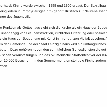
Gerhardt-Kirche wurde zwi­schen 1898 und 1900 er­baut. Der Sa­kral­bau -
ein­glie­dern in Por­phyr aus­ge­führt - ge­hört sti­lis­tisch zur Neu­re­nais­sa
än­ge des Ju­gend­stils.
 Funk­ti­on als Got­tes­haus sieht sich die Kir­che als ein Haus der Be­ge
n­ab­hän­gig von Glau­bens­tra­di­ti­on, kirch­li­cher Er­fah­rung oder so­zia­le
ls ein Haus der Be­geg­nung mit Kunst in ihrer gan­zen Viel­falt ge­se­hen.
en der Ge­mein­de und der Stadt Leip­zig hin­aus wird ein um­fang­rei­ches
o­ten. Dazu ge­hö­ren neben den sonn­täg­li­chen Got­tes­diens­ten die gut
a­li­schen Ver­an­stal­tun­gen und das öku­me­ni­sche Stra­ßen­fest vor der Kir
ber 10.000 Be­su­chern. In den Som­mer­mo­na­ten steht die Kir­che zudem t
 offen