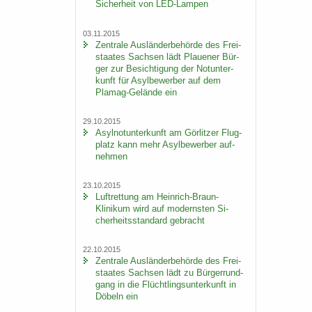
Si­cher­heit von LED-​Lampen
03.11.2015
Zen­tra­le Aus­län­der­be­hör­de des Frei­
staa­tes Sach­sen lädt Plaue­ner Bür­
ger zur Be­sich­ti­gung der Not­un­ter­
kunft für Asyl­be­wer­ber auf dem
Plamag-​Gelände ein
29.10.2015
Asyl­not­un­ter­kunft am Gör­lit­zer Flug­
platz kann mehr Asyl­be­wer­ber auf­
neh­men
23.10.2015
Luft­ret­tung am Heinrich-​Braun-
Klinikum wird auf mo­derns­ten Si­
cher­heits­stan­dard ge­bracht
22.10.2015
Zen­tra­le Aus­län­der­be­hör­de des Frei­
staa­tes Sach­sen lädt zu Bür­ger­rund­
gang in die Flücht­lings­un­ter­kunft in
Dö­beln ein