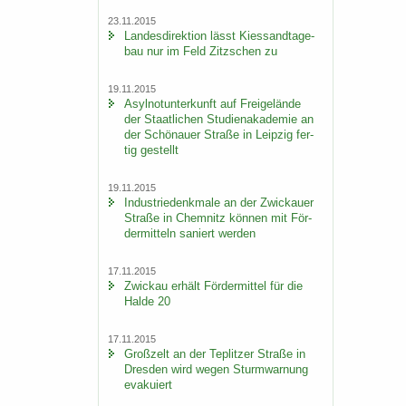
23.11.2015
Lan­des­di­rek­ti­on lässt Kies­sand­ta­ge­
bau nur im Feld Zitz­schen zu
19.11.2015
Asyl­not­un­ter­kunft auf Frei­ge­län­de
der Staat­li­chen Stu­di­en­aka­de­mie an
der Schö­nau­er Stra­ße in Leip­zig fer­
tig ge­stellt
19.11.2015
In­dus­trie­denk­ma­le an der Zwi­ckau­er
Stra­ße in Chem­nitz kön­nen mit För­
der­mit­teln sa­niert wer­den
17.11.2015
Zwi­ckau er­hält För­der­mit­tel für die
Halde 20
17.11.2015
Groß­zelt an der Te­plit­zer Stra­ße in
Dres­den wird wegen Sturm­war­nung
eva­ku­iert