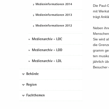
Me­di­en­in­for­ma­tio­nen 2014
Die Paul-​
mit Werk­st
Me­di­en­in­for­ma­tio­nen 2013
trägt An­kl
Me­di­en­in­for­ma­tio­nen 2012
Neben ihrer
Men­schen u
Sie wird a
Medienarchiv - LDC
die Gren­z
gramm ge­b
Medienarchiv - LDD
ten mu­si­k
Medienarchiv - LDL
jähr­lich ü
Be­su­cher
Behörde
Region
Fachthemen