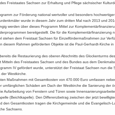
 des Frei­staa­tes Sach­sen zur Er­hal­tung und Pfle­ge säch­si­scher Kul­tur­d
­gramm zur För­de­rung na­tio­nal wert­vol­ler und be­son­ders hoch­wer­ti­ger
tur­denk­mä­ler wurde in die­sem Jahr zum drit­ten Mal nach 2013 und 201
an­gig wer­den über die­ses Pro­gramm Mit­tel zur Kom­ple­men­tär­fi­nan­zie­
­der­pro­gram­men be­reit­ge­stellt. Die für die Kom­ple­men­tär­fi­nan­zie­rung 
­tel ste­hen dem Frei­staat Sach­sen für Ein­zel­för­der­maß­nah­men zur Ver­f
n die­sem Rah­men ge­för­der­ten Ob­jek­te ist die Paul-​Gerhardt-Kirche in 
e­reits die Re­stau­rie­rung des obe­ren Ab­schnitts des Glo­cken­turms des
t Mit­teln des Frei­staa­tes Sach­sen und des Bun­des aus dem Denkmalsc
ramm IV ge­för­dert wurde, un­ter­stützt der Frei­staat Sach­sen nun die S
der West­kir­che.
n­ten Maß­nah­men mit Ge­samt­kos­ten von 470.000 Euro um­fas­sen nebe
r um­fäng­li­chen Schä­den am Dach der West­kir­che die Sa­nie­rung der öst
 die Auf­ar­bei­tung von Fens­tern und Türen sowie In­nen­sa­nie­rungs­ar­bei­t
pel­le (Beicht­ka­pel­le). Den Dif­fe­renz­be­trag zwi­schen der jetzt be­wil­lig­t
 den Ge­samt­kos­ten tra­gen die Kirch­ge­mein­de und die Evangelisch-​L
­che Sach­sens.