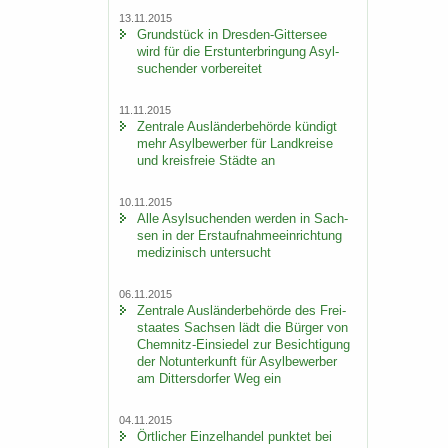
13.11.2015
Grund­stück in Dresden-​Gittersee
wird für die Erst­un­ter­brin­gung Asyl­
su­chen­der vor­be­rei­tet
11.11.2015
Zen­tra­le Aus­län­der­be­hör­de kün­digt
mehr Asyl­be­wer­ber für Land­krei­se
und kreis­freie Städ­te an
10.11.2015
Alle Asyl­su­chen­den wer­den in Sach­
sen in der Erst­auf­nah­me­ein­rich­tung
me­di­zi­nisch un­ter­sucht
06.11.2015
Zen­tra­le Aus­län­der­be­hör­de des Frei­
staa­tes Sach­sen lädt die Bür­ger von
Chemnitz-​Einsiedel zur Be­sich­ti­gung
der Not­un­ter­kunft für Asyl­be­wer­ber
am Dit­ters­dor­fer Weg ein
04.11.2015
Ört­li­cher Ein­zel­han­del punk­tet bei