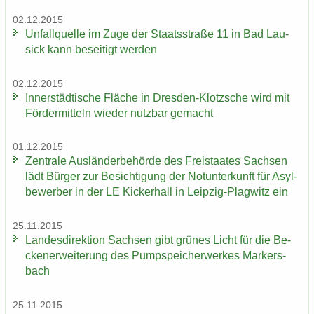
02.12.2015
Un­fall­quel­le im Zuge der Staats­stra­ße 11 in Bad Lau­
sick kann be­sei­tigt wer­den
02.12.2015
In­ner­städ­ti­sche Flä­che in Dresden-​Klotzsche wird mit
För­der­mit­teln wie­der nutz­bar ge­macht
01.12.2015
Zen­tra­le Aus­län­der­be­hör­de des Frei­staa­tes Sach­sen
lädt Bür­ger zur Be­sich­ti­gung der Not­un­ter­kunft für Asyl­
be­wer­ber in der LE Ki­cker­hall in Leipzig-​Plagwitz ein
25.11.2015
Lan­des­di­rek­ti­on Sach­sen gibt grü­nes Licht für die Be­
cken­er­wei­te­rung des Pump­spei­cher­wer­kes Mar­kers­
bach
25.11.2015