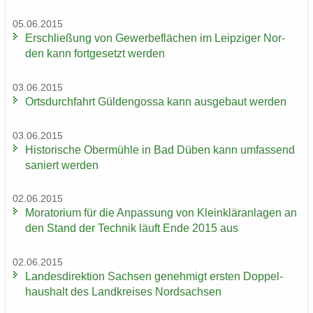
05.06.2015
Er­schlie­ßung von Ge­wer­be­flä­chen im Leip­zi­ger Nor­
den kann fort­ge­setzt wer­den
03.06.2015
Orts­durch­fahrt Gül­den­gos­sa kann aus­ge­baut wer­den
03.06.2015
His­to­ri­sche Ober­müh­le in Bad Düben kann um­fas­send
sa­niert wer­den
02.06.2015
Mo­ra­to­ri­um für die An­pas­sung von Klein­klär­an­la­gen an
den Stand der Tech­nik läuft Ende 2015 aus
02.06.2015
Lan­des­di­rek­ti­on Sach­sen ge­neh­migt ers­ten Dop­pel­
haus­halt des Land­krei­ses Nord­sach­sen