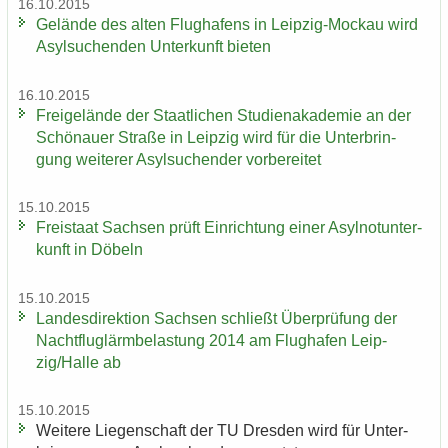
16.10.2015
Ge­län­de des alten Flug­ha­fens in Leipzig-​Mockau wird
Asyl­su­chen­den Un­ter­kunft bie­ten
16.10.2015
Frei­ge­län­de der Staat­li­chen Stu­di­en­aka­de­mie an der
Schö­nau­er Stra­ße in Leip­zig wird für die Un­ter­brin­
gung wei­te­rer Asyl­su­chen­der vor­be­rei­tet
15.10.2015
Frei­staat Sach­sen prüft Ein­rich­tung einer Asyl­not­un­ter­
kunft in Dö­beln
15.10.2015
Lan­des­di­rek­ti­on Sach­sen schließt Über­prü­fung der
Nacht­flug­lärm­be­las­tung 2014 am Flug­ha­fen Leip­
zig/Halle ab
15.10.2015
Wei­te­re Lie­gen­schaft der TU Dres­den wird für Un­ter­