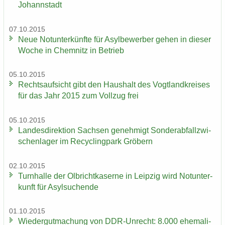
Johannstadt
07.10.2015
Neue Not­un­ter­künf­te für Asyl­be­wer­ber gehen in die­ser
Woche in Chem­nitz in Be­trieb
05.10.2015
Rechts­auf­sicht gibt den Haus­halt des Vogt­land­krei­ses
für das Jahr 2015 zum Voll­zug frei
05.10.2015
Lan­des­di­rek­ti­on Sach­sen ge­neh­migt Son­der­ab­fall­zwi­
schen­la­ger im Re­cy­cling­park Grö­bern
02.10.2015
Turn­hal­le der Ol­bricht­ka­ser­ne in Leip­zig wird Not­un­ter­
kunft für Asyl­su­chen­de
01.10.2015
Wie­der­gut­ma­chung von DDR-​Unrecht: 8.000 ehe­ma­li­