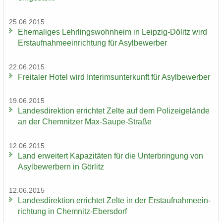
25.06.2015
Ehe­ma­li­ges Lehr­lings­wohn­heim in Leipzig-​Dölitz wird
Erst­auf­nah­me­ein­rich­tung für Asyl­be­wer­ber
22.06.2015
Frei­ta­ler Hotel wird In­te­rims­un­ter­kunft für Asyl­be­wer­ber
19.06.2015
Lan­des­di­rek­ti­on er­rich­tet Zelte auf dem Po­li­zei­ge­län­de
an der Chem­nit­zer Max-​Saupe-Straße
12.06.2015
Land er­wei­tert Ka­pa­zi­tä­ten für die Un­ter­brin­gung von
Asyl­be­wer­bern in Gör­litz
12.06.2015
Lan­des­di­rek­ti­on er­rich­tet Zelte in der Erst­auf­nah­me­ein­
rich­tung in Chemnitz-​Ebersdorf