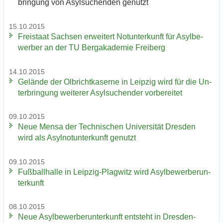
brin­gung von Asyl­su­chen­den ge­nutzt
15.10.2015
Frei­staat Sach­sen er­wei­tert Not­un­ter­kunft für Asyl­be­
wer­ber an der TU Berg­aka­de­mie Frei­berg
14.10.2015
Ge­län­de der Ol­bricht­ka­ser­ne in Leip­zig wird für die Un­
ter­brin­gung wei­te­rer Asyl­su­chen­der vor­be­rei­tet
09.10.2015
Neue Mensa der Tech­ni­schen Uni­ver­si­tät Dres­den
wird als Asyl­not­un­ter­kunft ge­nutzt
09.10.2015
Fuß­ball­hal­le in Leipzig-​Plagwitz wird Asyl­be­wer­ber­un­
ter­kunft
08.10.2015
Neue Asyl­be­wer­ber­un­ter­kunft ent­steht in Dresden-​