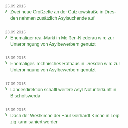
25.09.2015
Zwei neue Groß­zel­te an der Gutz­kow­stra­ße in Dres­
den neh­men zu­sätz­lich Asyl­su­chen­de auf
23.09.2015
Ehe­ma­li­ger real-​Markt in Meißen-​Niederau wird zur
Un­ter­brin­gung von Asyl­be­wer­bern ge­nutzt
18.09.2015
Ehe­ma­li­ges Tech­ni­sches Rat­haus in Dres­den wird zur
Un­ter­brin­gung von Asyl­be­wer­bern ge­nutzt
17.09.2015
Lan­des­di­rek­ti­on schafft wei­te­re Asyl-​Notunterkunft in
Bi­schofs­wer­da
15.09.2015
Dach der West­kir­che der Paul-​Gerhardt-Kirche in Leip­
zig kann sa­niert wer­den