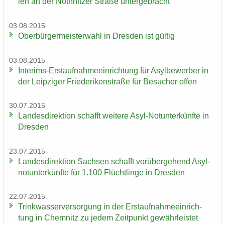
len an der Nö­th­nit­zer Stra­ße un­ter­ge­bracht
03.08.2015
Ober­bür­ger­meis­ter­wahl in Dres­den ist gül­tig
03.08.2015
Interims-​Erstaufnahmeeinrichtung für Asyl­be­wer­ber in
der Leip­zi­ger Frie­de­ri­ken­stra­ße für Be­su­cher offen
30.07.2015
Lan­des­di­rek­ti­on schafft wei­te­re Asyl-​Notunterkünfte in
Dres­den
23.07.2015
Lan­des­di­rek­ti­on Sach­sen schafft vor­über­ge­hend Asyl­
not­un­ter­künf­te für 1.100 Flücht­lin­ge in Dres­den
22.07.2015
Trink­was­ser­ver­sor­gung in der Erst­auf­nah­me­ein­rich­
tung in Chem­nitz zu jedem Zeit­punkt ge­währ­leis­tet