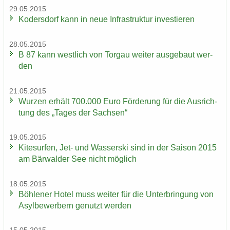
29.05.2015
Ko­ders­dorf kann in neue In­fra­struk­tur in­ves­tie­ren
28.05.2015
B 87 kann west­lich von Tor­gau wei­ter aus­ge­baut wer­
den
21.05.2015
Wur­zen er­hält 700.000 Euro För­de­rung für die Aus­rich­
tung des „Tages der Sach­sen“
19.05.2015
Ki­te­sur­fen, Jet- und Was­ser­ski sind in der Sai­son 2015
am Bär­wal­der See nicht mög­lich
18.05.2015
Böh­le­ner Hotel muss wei­ter für die Un­ter­brin­gung von
Asyl­be­wer­bern ge­nutzt wer­den