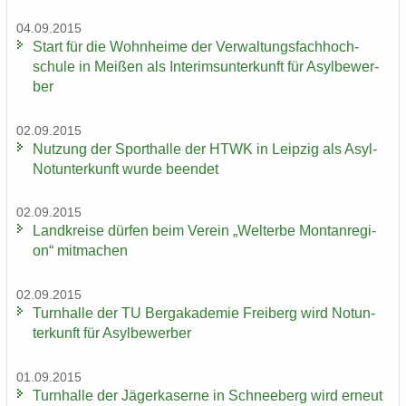
04.09.2015
Start für die Wohn­hei­me der Ver­wal­tungs­fach­hoch­
schu­le in Mei­ßen als In­te­rims­un­ter­kunft für Asyl­be­wer­
ber
02.09.2015
Nut­zung der Sport­hal­le der HTWK in Leip­zig als Asyl-​
Notunterkunft wurde be­en­det
02.09.2015
Land­krei­se dür­fen beim Ver­ein „Welt­erbe Mon­tan­re­gi­
on“ mit­ma­chen
02.09.2015
Turn­hal­le der TU Berg­aka­de­mie Frei­berg wird Not­un­
ter­kunft für Asyl­be­wer­ber
01.09.2015
Turn­hal­le der Jä­ger­ka­ser­ne in Schnee­berg wird er­neut