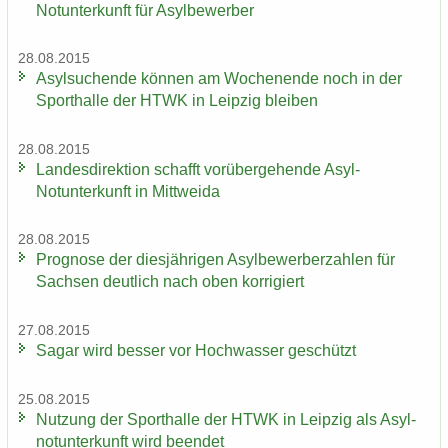
Not­un­ter­kunft für Asyl­be­wer­ber
28.08.2015
Asyl­su­chen­de kön­nen am Wo­chen­en­de noch in der
Sport­hal­le der HTWK in Leip­zig blei­ben
28.08.2015
Lan­des­di­rek­ti­on schafft vor­über­ge­hen­de Asyl-​
Notunterkunft in Mitt­wei­da
28.08.2015
Pro­gno­se der dies­jäh­ri­gen Asyl­be­wer­ber­zah­len für
Sach­sen deut­lich nach oben kor­ri­giert
27.08.2015
Sagar wird bes­ser vor Hoch­was­ser ge­schützt
25.08.2015
Nut­zung der Sport­hal­le der HTWK in Leip­zig als Asyl­
not­un­ter­kunft wird be­en­det