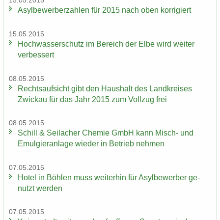
15.05.2015
Asyl­be­wer­ber­zah­len für 2015 nach oben kor­ri­giert
15.05.2015
Hoch­was­ser­schutz im Be­reich der Elbe wird wei­ter
ver­bes­sert
08.05.2015
Rechts­auf­sicht gibt den Haus­halt des Land­krei­ses
Zwi­ckau für das Jahr 2015 zum Voll­zug frei
08.05.2015
Schill & Seil­a­cher Che­mie GmbH kann Misch-​ und
Emul­gier­an­la­ge wie­der in Be­trieb neh­men
07.05.2015
Hotel in Böh­len muss wei­ter­hin für Asyl­be­wer­ber ge­
nutzt wer­den
07.05.2015