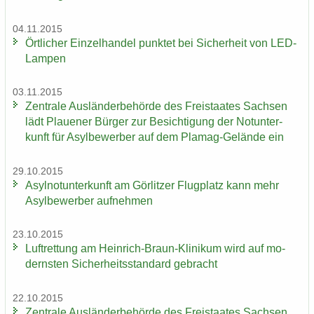
04.11.2015
Ört­li­cher Ein­zel­han­del punk­tet bei Si­cher­heit von LED-​
Lampen
03.11.2015
Zen­tra­le Aus­län­der­be­hör­de des Frei­staa­tes Sach­sen
lädt Plaue­ner Bür­ger zur Be­sich­ti­gung der Not­un­ter­
kunft für Asyl­be­wer­ber auf dem Plamag-​Gelände ein
29.10.2015
Asyl­not­un­ter­kunft am Gör­lit­zer Flug­platz kann mehr
Asyl­be­wer­ber auf­neh­men
23.10.2015
Luft­ret­tung am Heinrich-​Braun-Klinikum wird auf mo­
derns­ten Si­cher­heits­stan­dard ge­bracht
22.10.2015
Zen­tra­le Aus­län­der­be­hör­de des Frei­staa­tes Sach­sen