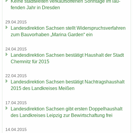
Keine stadt­wei­ten ver­kaufs­of­fe­nen Sonn­ta­ge im lau­
fen­den Jahr in Dres­den
29.04.2015
Lan­des­di­rek­ti­on Sach­sen stellt Wi­der­spruchs­ver­fah­ren
zum Bau­vor­ha­ben „Ma­ri­na Gar­den“ ein
24.04.2015
Lan­des­di­rek­ti­on Sach­sen be­stä­tigt Haus­halt der Stadt
Chem­nitz für 2015
22.04.2015
Lan­des­di­rek­ti­on Sach­sen be­stä­tigt Nach­trags­haus­halt
2015 des Land­krei­ses Mei­ßen
17.04.2015
Lan­des­di­rek­ti­on Sach­sen gibt ers­ten Dop­pel­haus­halt
des Land­krei­ses Leip­zig zur Be­wirt­schaf­tung frei
14.04.2015