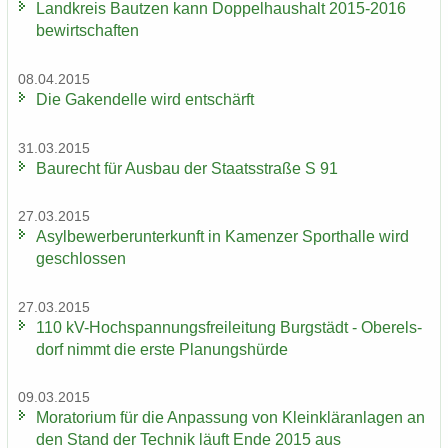
Land­kreis Baut­zen kann Dop­pel­haus­halt 2015-2016
be­wirt­schaf­ten
08.04.2015
Die Ga­ken­del­le wird ent­schärft
31.03.2015
Bau­recht für Aus­bau der Staats­stra­ße S 91
27.03.2015
Asyl­be­wer­ber­un­ter­kunft in Ka­men­zer Sport­hal­le wird
ge­schlos­sen
27.03.2015
110 kV-​Hochspannungsfreileitung Burg­städt - Ober­els­
dorf nimmt die erste Pla­nungs­hür­de
09.03.2015
Mo­ra­to­ri­um für die An­pas­sung von Klein­klär­an­la­gen an
den Stand der Tech­nik läuft Ende 2015 aus