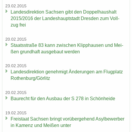
23.02.2015
Lan­des­di­rek­ti­on Sach­sen gibt den Dop­pel­haus­halt
2015/2016 der Lan­des­haupt­stadt Dres­den zum Voll­
zug frei
20.02.2015
Staats­stra­ße 83 kann zwi­schen Klipp­hau­sen und Mei­
ßen grund­haft aus­ge­baut wer­den
20.02.2015
Lan­des­di­rek­ti­on ge­neh­migt Än­de­run­gen am Flug­platz
Ro­then­burg/Gör­litz
20.02.2015
Bau­recht für den Aus­bau der S 278 in Schön­hei­de
19.02.2015
Frei­staat Sach­sen bringt vor­über­ge­hend Asyl­be­wer­ber
in Ka­menz und Mei­ßen unter