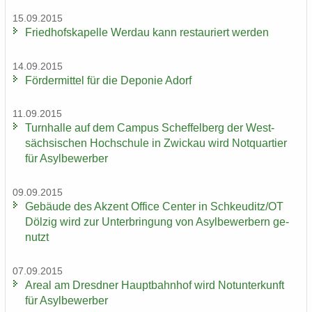
15.09.2015
Fried­hofs­ka­pel­le Wer­dau kann re­stau­riert wer­den
14.09.2015
För­der­mit­tel für die De­po­nie Adorf
11.09.2015
Turn­hal­le auf dem Cam­pus Schef­fel­berg der West­
säch­si­schen Hoch­schu­le in Zwi­ckau wird Not­quar­tier
für Asyl­be­wer­ber
09.09.2015
Ge­bäu­de des Ak­zent Of­fice Cen­ter in Schkeu­ditz/OT
Döl­zig wird zur Un­ter­brin­gung von Asyl­be­wer­bern ge­
nutzt
07.09.2015
Areal am Dresd­ner Haupt­bahn­hof wird Not­un­ter­kunft
für Asyl­be­wer­ber