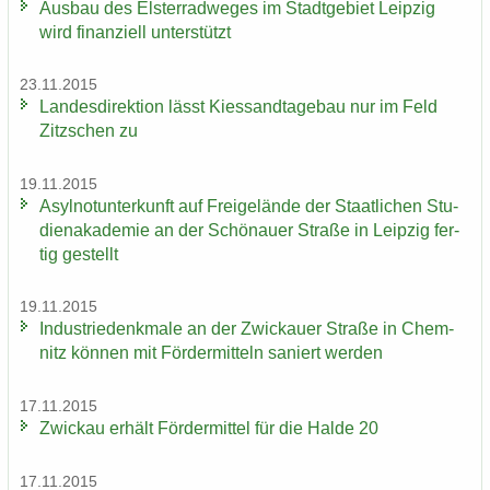
Aus­bau des Els­ter­rad­we­ges im Stadt­ge­biet Leip­zig
wird fi­nan­zi­ell un­ter­stützt
23.11.2015
Lan­des­di­rek­ti­on lässt Kies­sand­ta­ge­bau nur im Feld
Zitz­schen zu
19.11.2015
Asyl­not­un­ter­kunft auf Frei­ge­län­de der Staat­li­chen Stu­
di­en­aka­de­mie an der Schö­nau­er Stra­ße in Leip­zig fer­
tig ge­stellt
19.11.2015
In­dus­trie­denk­ma­le an der Zwi­ckau­er Stra­ße in Chem­
nitz kön­nen mit För­der­mit­teln sa­niert wer­den
17.11.2015
Zwi­ckau er­hält För­der­mit­tel für die Halde 20
17.11.2015