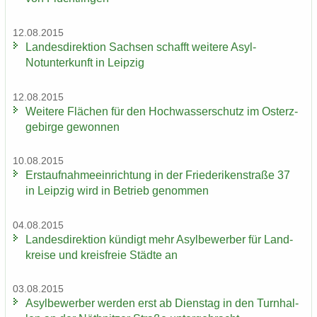
12.08.2015
Lan­des­di­rek­ti­on Sach­sen schafft wei­te­re Asyl-​
Notunterkunft in Leip­zig
12.08.2015
Wei­te­re Flä­chen für den Hoch­was­ser­schutz im Ost­erz­
ge­bir­ge ge­won­nen
10.08.2015
Erst­auf­nah­me­ein­rich­tung in der Frie­de­ri­ken­stra­ße 37
in Leip­zig wird in Be­trieb ge­nom­men
04.08.2015
Lan­des­di­rek­ti­on kün­digt mehr Asyl­be­wer­ber für Land­
krei­se und kreis­freie Städ­te an
03.08.2015
Asyl­be­wer­ber wer­den erst ab Diens­tag in den Turn­hal­