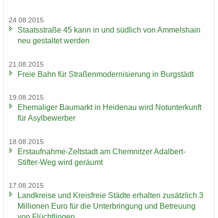
24.08.2015
Staats­stra­ße 45 kann in und süd­lich von Am­mels­hain
neu ge­stal­tet wer­den
21.08.2015
Freie Bahn für Stra­ßen­mo­der­ni­sie­rung in Burg­städt
19.08.2015
Ehe­ma­li­ger Bau­markt in Hei­den­au wird Not­un­ter­kunft
für Asyl­be­wer­ber
18.08.2015
Erstaufnahme-​Zeltstadt am Chem­nit­zer Adalbert-​
Stifter-Weg wird ge­räumt
17.08.2015
Land­krei­se und Kreis­freie Städ­te er­hal­ten zu­sätz­lich 3
Mil­lio­nen Euro für die Un­ter­brin­gung und Be­treu­ung
von Flücht­lin­gen