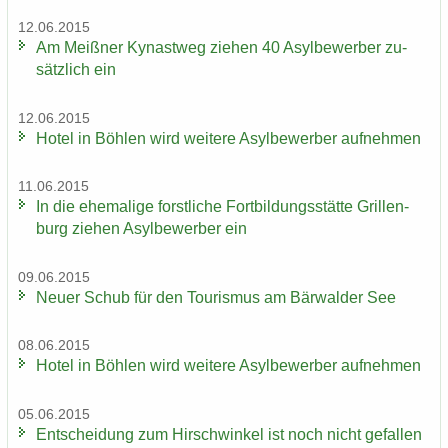
12.06.2015
Am Meiß­ner Ky­nast­weg zie­hen 40 Asyl­be­wer­ber zu­
sätz­lich ein
12.06.2015
Hotel in Böh­len wird wei­te­re Asyl­be­wer­ber auf­neh­men
11.06.2015
In die ehe­ma­li­ge forst­li­che Fort­bil­dungs­stät­te Gril­len­
burg zie­hen Asyl­be­wer­ber ein
09.06.2015
Neuer Schub für den Tou­ris­mus am Bär­wal­der See
08.06.2015
Hotel in Böh­len wird wei­te­re Asyl­be­wer­ber auf­neh­men
05.06.2015
Ent­schei­dung zum Hirsch­win­kel ist noch nicht ge­fal­len