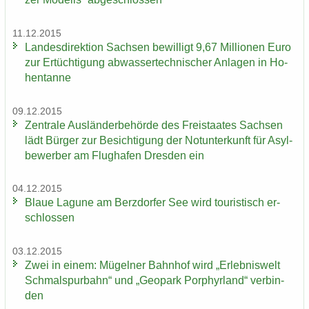
11.12.2015
Landesdirektion Sach­sen be­wil­ligt 9,67 Mil­lio­nen Euro
​
zur Er­tüch­ti­gung ab­was­ser­tech­ni­scher An­la­gen in Ho­
hen­tan­ne
09.12.2015
Zen­tra­le Aus­län­der­be­hör­de des Frei­staa­tes Sach­sen
lädt Bür­ger zur Be­sich­ti­gung der Not­un­ter­kunft für Asyl­
be­wer­ber am Flug­ha­fen Dres­den ein
04.12.2015
Blaue La­gu­ne am Berz­dor­fer See wird tou­ris­tisch er­
schlos­sen
03.12.2015
Zwei in einem: Mü­gel­ner Bahn­hof wird „Er­leb­nis­welt
Schmal­spur­bahn“ und „Geo­park Por­phyr­land“ ver­bin­
den