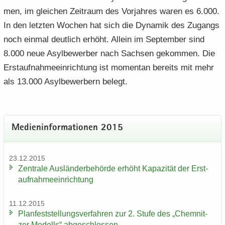
men, im glei­chen Zeit­raum des Vor­jah­res waren es 6.000.
In den letz­ten Wo­chen hat sich die Dy­na­mik des Zu­gangs
noch ein­mal deut­lich er­höht. Al­lein im Sep­tem­ber sind
8.000 neue Asyl­be­wer­ber nach Sach­sen ge­kom­men. Die
Erst­auf­nah­me­ein­rich­tung ist mo­men­tan be­reits mit mehr
als 13.000 Asyl­be­wer­bern be­legt.
Me­di­en­in­for­ma­tio­nen 2015
23.12.2015
Zen­tra­le Aus­län­der­be­hör­de er­höht Ka­pa­zi­tät der Erst­
auf­nah­me­ein­rich­tung
11.12.2015
Plan­fest­stel­lungs­ver­fah­ren zur 2. Stufe des „Chem­nit­
zer Mo­dells“ ab­ge­schlos­sen