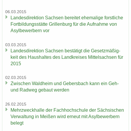
06.03.2015
Lan­des­di­rek­ti­on Sach­sen be­rei­tet ehe­ma­li­ge forst­li­che
Fort­bil­dungs­stät­te Gril­len­burg für die Auf­nah­me von
Asyl­be­wer­bern vor
03.03.2015
Lan­des­di­rek­ti­on Sach­sen be­stä­tigt die Ge­setz­mä­ßig­
keit des Haus­hal­tes des Land­krei­ses Mit­tel­sach­sen für
2015
02.03.2015
Zwi­schen Wald­heim und Ge­bers­bach kann ein Geh-
und Rad­weg ge­baut wer­den
26.02.2015
Mehr­zweck­hal­le der Fach­hoch­schu­le der Säch­si­schen
Ver­wal­tung in Mei­ßen wird er­neut mit Asyl­be­wer­bern
be­legt