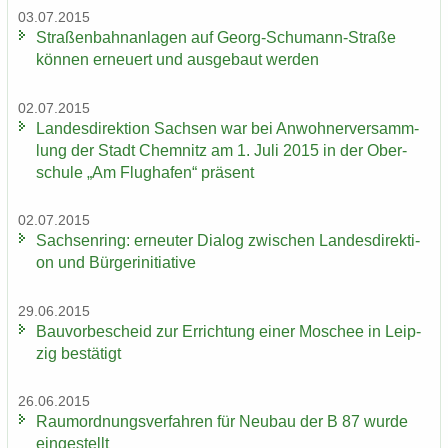
03.07.2015
Stra­ßen­bahn­an­la­gen auf Georg-​Schumann-Straße
kön­nen er­neu­ert und aus­ge­baut wer­den
02.07.2015
Lan­des­di­rek­ti­on Sach­sen war bei An­woh­ner­ver­samm­
lung der Stadt Chem­nitz am 1. Juli 2015 in der Ober­
schu­le „Am Flug­ha­fen“ prä­sent
02.07.2015
Sach­sen­ring: er­neu­ter Dia­log zwi­schen Lan­des­di­rek­ti­
on und Bür­ger­initia­ti­ve
29.06.2015
Bau­vor­be­scheid zur Er­rich­tung einer Mo­schee in Leip­
zig be­stä­tigt
26.06.2015
Raum­ord­nungs­ver­fah­ren für Neu­bau der B 87 wurde
ein­ge­stellt