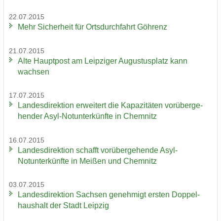
22.07.2015
Mehr Si­cher­heit für Orts­durch­fahrt Göh­renz
21.07.2015
Alte Haupt­post am Leip­zi­ger Au­gus­tus­platz kann
wach­sen
17.07.2015
Lan­des­di­rek­ti­on er­wei­tert die Ka­pa­zi­tä­ten vor­über­ge­
hen­der Asyl-​Notunter­künfte in Chem­nitz
16.07.2015
Lan­des­di­rek­ti­on schafft vor­über­ge­hen­de Asyl-​
Notunter­künfte in Mei­ßen und Chem­nitz
03.07.2015
Lan­des­di­rek­ti­on Sach­sen ge­neh­migt ers­ten Dop­pel­
haus­halt der Stadt Leip­zig