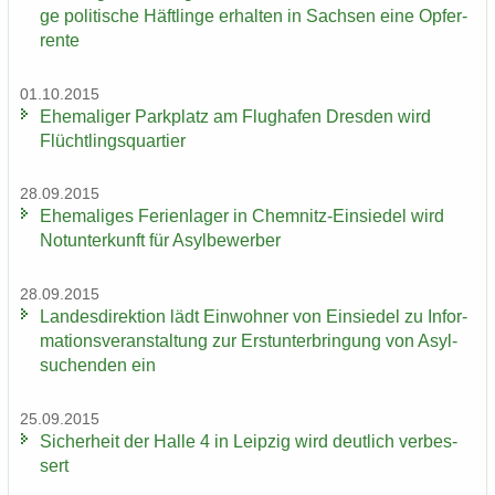
ge po­li­ti­sche Häft­lin­ge er­hal­ten in Sach­sen eine Op­fer­
ren­te
01.10.2015
Ehe­ma­li­ger Park­platz am Flug­ha­fen Dres­den wird
Flücht­lings­quar­tier
28.09.2015
Ehe­ma­li­ges Fe­ri­en­la­ger in Chemnitz-​Einsiedel wird
Not­un­ter­kunft für Asyl­be­wer­ber
28.09.2015
Lan­des­di­rek­ti­on lädt Ein­woh­ner von Ein­sie­del zu In­for­
ma­ti­ons­ver­an­stal­tung zur Erst­un­ter­brin­gung von Asyl­
su­chen­den ein
25.09.2015
Si­cher­heit der Halle 4 in Leip­zig wird deut­lich ver­bes­
sert