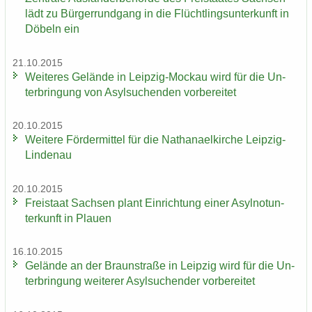
lädt zu Bür­ger­rund­gang in die Flücht­lings­un­ter­kunft in
Dö­beln ein
21.10.2015
Wei­te­res Ge­län­de in Leipzig-​Mockau wird für die Un­
ter­brin­gung von Asyl­su­chen­den vor­be­rei­tet
20.10.2015
Wei­te­re För­der­mit­tel für die Na­tha­nael­kir­che Leipzig-​
Lindenau
20.10.2015
Frei­staat Sach­sen plant Ein­rich­tung einer Asyl­not­un­
ter­kunft in Plau­en
16.10.2015
Ge­län­de an der Braun­stra­ße in Leip­zig wird für die Un­
ter­brin­gung wei­te­rer Asyl­su­chen­der vor­be­rei­tet