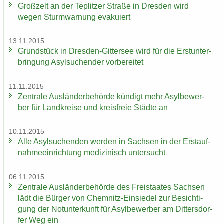
Groß­zelt an der Te­plit­zer Stra­ße in Dres­den wird
wegen Sturm­war­nung eva­ku­iert
13.11.2015
Grund­stück in Dresden-​Gittersee wird für die Erst­un­ter­
brin­gung Asyl­su­chen­der vor­be­rei­tet
11.11.2015
Zen­tra­le Aus­län­der­be­hör­de kün­digt mehr Asyl­be­wer­
ber für Land­krei­se und kreis­freie Städ­te an
10.11.2015
Alle Asyl­su­chen­den wer­den in Sach­sen in der Erst­auf­
nah­me­ein­rich­tung me­di­zi­nisch un­ter­sucht
06.11.2015
Zen­tra­le Aus­län­der­be­hör­de des Frei­staa­tes Sach­sen
lädt die Bür­ger von Chemnitz-​Einsiedel zur Be­sich­ti­
gung der Not­un­ter­kunft für Asyl­be­wer­ber am Dit­ters­dor­
fer Weg ein