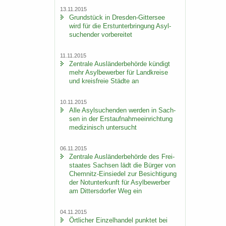
13.11.2015
Grund­stück in Dresden-​Gittersee
wird für die Erst­un­ter­brin­gung Asyl­
su­chen­der vor­be­rei­tet
11.11.2015
Zen­tra­le Aus­län­der­be­hör­de kün­digt
mehr Asyl­be­wer­ber für Land­krei­se
und kreis­freie Städ­te an
10.11.2015
Alle Asyl­su­chen­den wer­den in Sach­
sen in der Erst­auf­nah­me­ein­rich­tung
me­di­zi­nisch un­ter­sucht
06.11.2015
Zen­tra­le Aus­län­der­be­hör­de des Frei­
staa­tes Sach­sen lädt die Bür­ger von
Chemnitz-​Einsiedel zur Be­sich­ti­gung
der Not­un­ter­kunft für Asyl­be­wer­ber
am Dit­ters­dor­fer Weg ein
04.11.2015
Ört­li­cher Ein­zel­han­del punk­tet bei