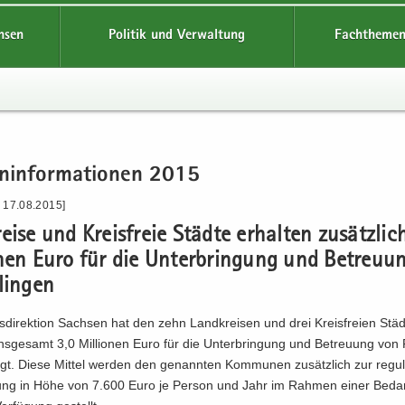
hsen
Politik und Verwaltung
Fachthemen
n­in­for­ma­tio­nen 2015
- 17.08.2015]
ei­se und Kreis­freie Städ­te er­hal­ten zu­sätz­lic
­nen Euro für die Un­ter­brin­gung und Be­treu­
lin­gen
­di­rek­ti­on Sach­sen hat den zehn Land­krei­sen und drei Kreis­frei­en Städ
ins­ge­samt 3,0 Mil­lio­nen Euro für die Un­ter­brin­gung und Be­treu­ung von F
ligt. Diese Mit­tel wer­den den ge­nann­ten Kom­mu­nen zu­sätz­lich zur re­gu­
t­tung in Höhe von 7.600 Euro je Per­son und Jahr im Rah­men einer Be­darf