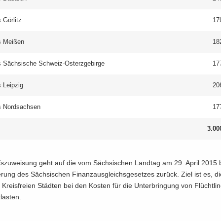
 Gör­litz
17
s Mei­ßen
18
s Säch­si­sche Schweiz-​Osterzgebirge
17
 Leip­zig
20
s Nord­sach­sen
17
3.00
fs­zu­wei­sung geht auf die vom Säch­si­schen Land­tag am 29. April 2015 
­rung des Säch­si­schen Fi­nanz­aus­gleichs­ge­set­zes zu­rück. Ziel ist es, 
 Kreis­frei­en Städ­ten bei den Kos­ten für die Un­ter­brin­gung von Flücht­lin
­las­ten.