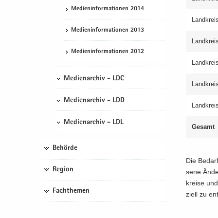
Me­di­en­in­for­ma­tio­nen 2014
Land­kreis
Me­di­en­in­for­ma­tio­nen 2013
Land­krei
Me­di­en­in­for­ma­tio­nen 2012
Land­krei
Medienarchiv - LDC
Land­kreis
Medienarchiv - LDD
Land­krei
Medienarchiv - LDL
Ge­samt
Behörde
Die Be­dar
Region
se­ne Än­de
krei­se und
Fachthemen
zi­ell zu ent