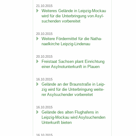
21.10.2015
Wei­te­res Ge­län­de in Leipzig-​Mockau
wird für die Un­ter­brin­gung von Asyl­
su­chen­den vor­be­rei­tet
20.10.2015
Wei­te­re För­der­mit­tel für die Na­tha­
nael­kir­che Leipzig-​Lindenau
20.10.2015
Frei­staat Sach­sen plant Ein­rich­tung
einer Asyl­not­un­ter­kunft in Plau­en
16.10.2015
Ge­län­de an der Braun­stra­ße in Leip­
zig wird für die Un­ter­brin­gung wei­te­
rer Asyl­su­chen­der vor­be­rei­tet
16.10.2015
Ge­län­de des alten Flug­ha­fens in
Leipzig-​Mockau wird Asyl­su­chen­den
Un­ter­kunft bie­ten
16.10.2015