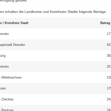
r­fü­gung ge­stellt.
nen er­hal­ten die Land­krei­se und Kreis­frei­en Städ­te fol­gen­de Be­trä­ge:
s / Kreis­freie Stadt
Be­trag
em­nitz
17
aupt­stadt Dres­den
42
p­zig
39
gs­kreis
20
 Mit­tel­sach­sen
22
kreis
17
s Zwi­ckau
24
s Baut­zen
24