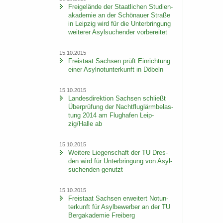
Frei­ge­län­de der Staat­li­chen Stu­di­en­
aka­de­mie an der Schö­nau­er Stra­ße
in Leip­zig wird für die Un­ter­brin­gung
wei­te­rer Asyl­su­chen­der vor­be­rei­tet
15.10.2015
Frei­staat Sach­sen prüft Ein­rich­tung
einer Asyl­not­un­ter­kunft in Dö­beln
15.10.2015
Lan­des­di­rek­ti­on Sach­sen schließt
Über­prü­fung der Nacht­flug­lärm­be­las­
tung 2014 am Flug­ha­fen Leip­
zig/Halle ab
15.10.2015
Wei­te­re Lie­gen­schaft der TU Dres­
den wird für Un­ter­brin­gung von Asyl­
su­chen­den ge­nutzt
15.10.2015
Frei­staat Sach­sen er­wei­tert Not­un­
ter­kunft für Asyl­be­wer­ber an der TU
Berg­aka­de­mie Frei­berg