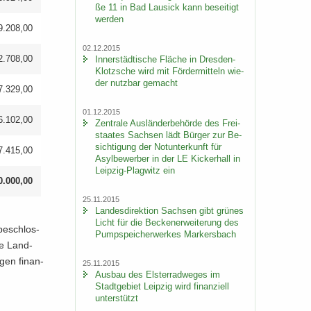
ße 11 in Bad Lau­sick kann be­sei­tigt
wer­den
9.208,00
02.12.2015
In­ner­städ­ti­sche Flä­che in Dresden-​
2.708,00
Klotzsche wird mit För­der­mit­teln wie­
der nutz­bar ge­macht
7.329,00
01.12.2015
6.102,00
Zen­tra­le Aus­län­der­be­hör­de des Frei­
staa­tes Sach­sen lädt Bür­ger zur Be­
sich­ti­gung der Not­un­ter­kunft für
7.415,00
Asyl­be­wer­ber in der LE Ki­cker­hall in
Leipzig-​Plagwitz ein
0.000,00
25.11.2015
Lan­des­di­rek­ti­on Sach­sen gibt grü­nes
Licht für die Be­cken­er­wei­te­rung des
be­schlos­
Pump­spei­cher­wer­kes Mar­kers­bach
die Land­
­gen fi­nan­
25.11.2015
Aus­bau des Els­ter­rad­we­ges im
Stadt­ge­biet Leip­zig wird fi­nan­zi­ell
un­ter­stützt