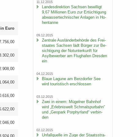
11.12.2015
Landesdirektion Sach­sen be­wil­ligt
9,67 Mil­lio­nen Euro zur Er­tüch­ti­gung
​
ab­was­ser­tech­ni­scher An­la­gen in Ho­
hen­tan­ne
 in Euro
09.12.2015
Zen­tra­le Aus­län­der­be­hör­de des Frei­
7.756,00
staa­tes Sach­sen lädt Bür­ger zur Be­
sich­ti­gung der Not­un­ter­kunft für
3.302,00
Asyl­be­wer­ber am Flug­ha­fen Dres­den
ein
2.908,00
04.12.2015
Blaue La­gu­ne am Berz­dor­fer See
1.064,00
wird tou­ris­tisch er­schlos­sen
0.616,00
03.12.2015
Zwei in einem: Mü­gel­ner Bahn­hof
wird „Er­leb­nis­welt Schmal­spur­bahn“
5.622,00
und „Geo­park Por­phyr­land“ ver­bin­
den
2.046,00
02.12.2015
Un­fall­quel­le im Zuge der Staats­stra­
3.924,00