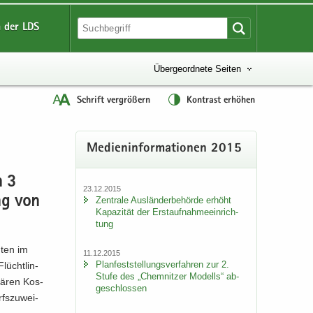
 der LDS
Übergeordnete Seiten
Schrift vergrößern
Kontrast erhöhen
Me­di­en­in­for­ma­tio­nen 2015
h 3
23.12.2015
ung von
Zen­tra­le Aus­län­der­be­hör­de er­höht
Ka­pa­zi­tät der Erst­auf­nah­me­ein­rich­
tung
­ten im
11.12.2015
Plan­fest­stel­lungs­ver­fah­ren zur 2.
lücht­lin­
Stufe des „Chem­nit­zer Mo­dells“ ab­
lä­ren Kos­
ge­schlos­sen
s­zu­wei­