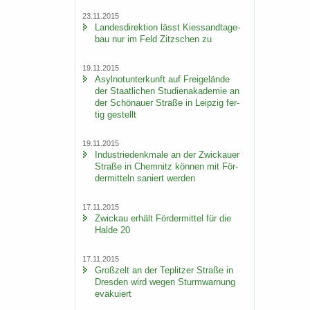
23.11.2015
Lan­des­di­rek­ti­on lässt Kies­sand­ta­ge­
bau nur im Feld Zitz­schen zu
19.11.2015
Asyl­not­un­ter­kunft auf Frei­ge­län­de
der Staat­li­chen Stu­di­en­aka­de­mie an
der Schö­nau­er Stra­ße in Leip­zig fer­
tig ge­stellt
19.11.2015
In­dus­trie­denk­ma­le an der Zwi­ckau­er
Stra­ße in Chem­nitz kön­nen mit För­
der­mit­teln sa­niert wer­den
17.11.2015
Zwi­ckau er­hält För­der­mit­tel für die
Halde 20
17.11.2015
Groß­zelt an der Te­plit­zer Stra­ße in
Dres­den wird wegen Sturm­war­nung
eva­ku­iert