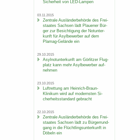
Si­cher­heit von LED-​Lampen
03.11.2015
Zen­tra­le Aus­län­der­be­hör­de des Frei­
staa­tes Sach­sen lädt Plaue­ner Bür­
ger zur Be­sich­ti­gung der Not­un­ter­
kunft für Asyl­be­wer­ber auf dem
Plamag-​Gelände ein
29.10.2015
Asyl­not­un­ter­kunft am Gör­lit­zer Flug­
platz kann mehr Asyl­be­wer­ber auf­
neh­men
23.10.2015
Luft­ret­tung am Heinrich-​Braun-
Klinikum wird auf mo­derns­ten Si­
cher­heits­stan­dard ge­bracht
22.10.2015
Zen­tra­le Aus­län­der­be­hör­de des Frei­
staa­tes Sach­sen lädt zu Bür­ger­rund­
gang in die Flücht­lings­un­ter­kunft in
Dö­beln ein