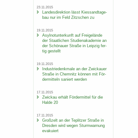
23.11.2015
Lan­des­di­rek­ti­on lässt Kies­sand­ta­ge­
bau nur im Feld Zitz­schen zu
19.11.2015
Asyl­not­un­ter­kunft auf Frei­ge­län­de
der Staat­li­chen Stu­di­en­aka­de­mie an
der Schö­nau­er Stra­ße in Leip­zig fer­
tig ge­stellt
19.11.2015
In­dus­trie­denk­ma­le an der Zwi­ckau­er
Stra­ße in Chem­nitz kön­nen mit För­
der­mit­teln sa­niert wer­den
17.11.2015
Zwi­ckau er­hält För­der­mit­tel für die
Halde 20
17.11.2015
Groß­zelt an der Te­plit­zer Stra­ße in
Dres­den wird wegen Sturm­war­nung
eva­ku­iert