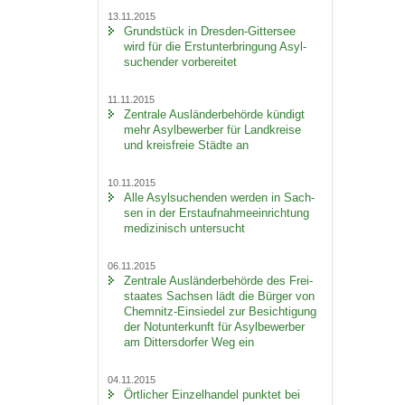
13.11.2015
Grund­stück in Dresden-​Gittersee
wird für die Erst­un­ter­brin­gung Asyl­
su­chen­der vor­be­rei­tet
11.11.2015
Zen­tra­le Aus­län­der­be­hör­de kün­digt
mehr Asyl­be­wer­ber für Land­krei­se
und kreis­freie Städ­te an
10.11.2015
Alle Asyl­su­chen­den wer­den in Sach­
sen in der Erst­auf­nah­me­ein­rich­tung
me­di­zi­nisch un­ter­sucht
06.11.2015
Zen­tra­le Aus­län­der­be­hör­de des Frei­
staa­tes Sach­sen lädt die Bür­ger von
Chemnitz-​Einsiedel zur Be­sich­ti­gung
der Not­un­ter­kunft für Asyl­be­wer­ber
am Dit­ters­dor­fer Weg ein
04.11.2015
Ört­li­cher Ein­zel­han­del punk­tet bei