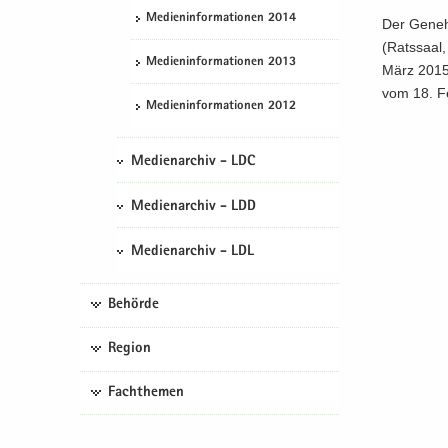
Me­di­en­in­for­ma­tio­nen 2014
Der Ge­neh
(Rats­saal
Me­di­en­in­for­ma­tio­nen 2013
März 2015 z
vom 18. Fe­
Me­di­en­in­for­ma­tio­nen 2012
Medienarchiv - LDC
Medienarchiv - LDD
Medienarchiv - LDL
Behörde
Region
Fachthemen