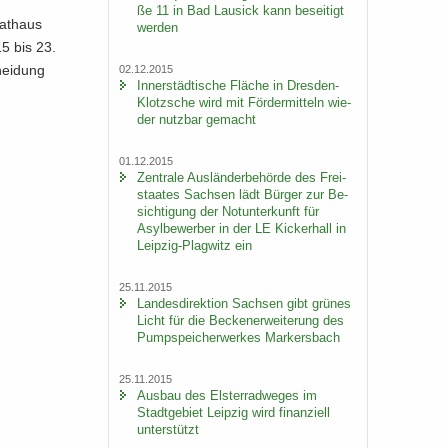
ße 11 in Bad Lau­sick kann be­sei­tigt
at­haus
wer­den
5 bis 23.
hei­dung
02.12.2015
In­ner­städ­ti­sche Flä­che in Dresden-​
Klotzsche wird mit För­der­mit­teln wie­
der nutz­bar ge­macht
01.12.2015
Zen­tra­le Aus­län­der­be­hör­de des Frei­
staa­tes Sach­sen lädt Bür­ger zur Be­
sich­ti­gung der Not­un­ter­kunft für
Asyl­be­wer­ber in der LE Ki­cker­hall in
Leipzig-​Plagwitz ein
25.11.2015
Lan­des­di­rek­ti­on Sach­sen gibt grü­nes
Licht für die Be­cken­er­wei­te­rung des
Pump­spei­cher­wer­kes Mar­kers­bach
25.11.2015
Aus­bau des Els­ter­rad­we­ges im
Stadt­ge­biet Leip­zig wird fi­nan­zi­ell
un­ter­stützt