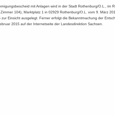
­mi­gungs­be­scheid mit An­la­gen wird in der Stadt Ro­then­burg/O.L., im R
, Zim­mer 104), Markt­platz 1 in 02929 Ro­then­burg/O.L. vom 9. März 201
ur Ein­sicht aus­ge­legt. Fer­ner er­folgt die Be­kannt­ma­chung der Ent­sc
bru­ar 2015 auf der In­ter­net­sei­te der Lan­des­di­rek­ti­on Sach­sen.