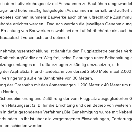
ach dem Luft­ver­kehrs­ge­setz mit Aus­nah­men zu Bau­hö­hen um­ge­wan­delt
age- und hö­hen­mä­ßig fest­ge­leg­ten Aus­nah­men in­ner­halb und au­ßer­h
ge­bie­tes kön­nen nun­mehr Bau­wer­ke auch ohne luft­recht­li­che Zu­stim­m
be­hör­de er­rich­tet wer­den. Da­durch wer­den die je­wei­li­gen Ge­neh­mi­gung
 Er­rich­tung von Bau­wer­ken so­wohl bei der Luft­fahrt­be­hör­de als auch b
Bau­auf­sicht ver­ein­facht und op­ti­miert.
neh­mi­gungs­ent­schei­dung ist damit für den Flug­platz­be­trei­ber des Ver­
 Ro­then­burg/Gör­litz der Weg frei, seine Pla­nun­gen unter Bei­be­hal­tung 
ut­zungs­um­fan­ges mit Luft­fahr­zeu­gen zu­künf­tig um­zu­set­zen, d. h.:
ng der Asphaltstart-​ und -​landebahn von der­zeit 2.500 Me­tern auf 2.00
Ver­rin­ge­rung auf eine Bahn­brei­te von 30 Me­tern,
bung der Gras­bahn mit den Ab­mes­sun­gen 1.200 Meter x 40 Meter um 
h Nor­den,
flä­chen­op­ti­mie­rung und Zu­füh­rung der vom Flug­platz aus­ge­glie­der­ten G
­ren Nut­zungs­art (z. B. für die Er­rich­tung und den Be­trieb von wei­te­ren 
­gen in dafür ge­son­der­ten Ver­fah­ren).Die Ge­neh­mi­gung wurde mit Ne­ben­
­bun­den. In ihr ist über alle vor­ge­tra­ge­nen Ein­wen­dun­gen, For­de­run
en ent­schie­den wor­den.