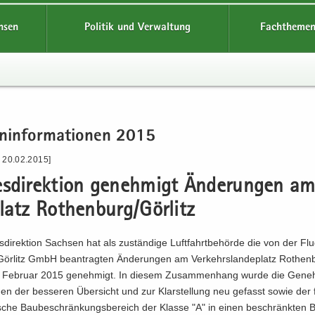
hsen
Politik und Verwaltung
Fachthemen
n­in­for­ma­tio­nen 2015
- 20.02.2015]
s­di­rek­ti­on ge­neh­migt Än­de­run­gen a
latz Ro­then­burg/Gör­litz
­di­rek­ti­on Sach­sen hat als zu­stän­di­ge Luft­fahrt­be­hör­de die von der Fl
ör­litz GmbH be­an­trag­ten Än­de­run­gen am Ver­kehrs­lan­de­platz Ro­then
. Fe­bru­ar 2015 ge­neh­migt. In die­sem Zu­sam­men­hang wurde die Ge­ne
n der bes­se­ren Über­sicht und zur Klar­stel­lung neu ge­fasst sowie der fo
­ri­sche Bau­be­schrän­kungs­be­reich der Klas­se "A" in einen be­schränk­ten 