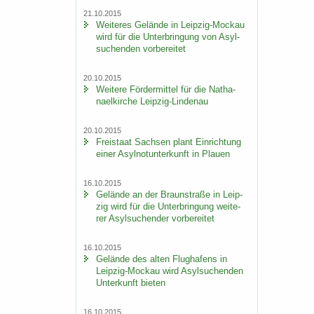
21.10.2015
Wei­te­res Ge­län­de in Leipzig-​Mockau
wird für die Un­ter­brin­gung von Asyl­
su­chen­den vor­be­rei­tet
20.10.2015
Wei­te­re För­der­mit­tel für die Na­tha­
nael­kir­che Leipzig-​Lindenau
20.10.2015
Frei­staat Sach­sen plant Ein­rich­tung
einer Asyl­not­un­ter­kunft in Plau­en
16.10.2015
Ge­län­de an der Braun­stra­ße in Leip­
zig wird für die Un­ter­brin­gung wei­te­
rer Asyl­su­chen­der vor­be­rei­tet
16.10.2015
Ge­län­de des alten Flug­ha­fens in
Leipzig-​Mockau wird Asyl­su­chen­den
Un­ter­kunft bie­ten
16.10.2015