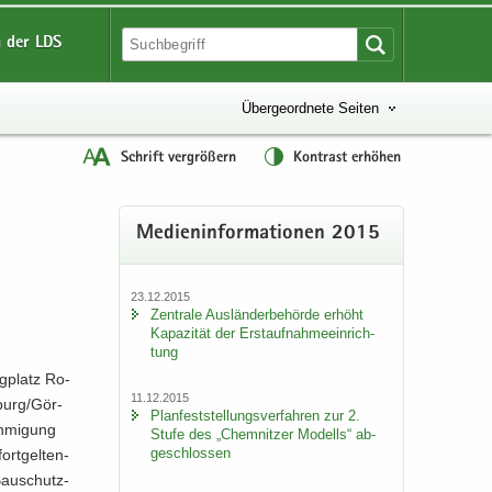
 der LDS
Übergeordnete Seiten
Schrift vergrößern
Kontrast erhöhen
Me­di­en­in­for­ma­tio­nen 2015
m
23.12.2015
Zen­tra­le Aus­län­der­be­hör­de er­höht
Ka­pa­zi­tät der Erst­auf­nah­me­ein­rich­
tung
ug­platz Ro­
11.12.2015
­burg/Gör­
Plan­fest­stel­lungs­ver­fah­ren zur 2.
h­mi­gung
Stufe des „Chem­nit­zer Mo­dells“ ab­
ge­schlos­sen
rt­gel­ten­
Bau­schutz­