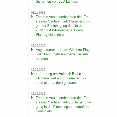
Si­cher­heit von LED-​Lampen
03.11.2015
Zen­tra­le Aus­län­der­be­hör­de des Frei­
staa­tes Sach­sen lädt Plaue­ner Bür­
ger zur Be­sich­ti­gung der Not­un­ter­
kunft für Asyl­be­wer­ber auf dem
Plamag-​Gelände ein
29.10.2015
Asyl­not­un­ter­kunft am Gör­lit­zer Flug­
platz kann mehr Asyl­be­wer­ber auf­
neh­men
23.10.2015
Luft­ret­tung am Heinrich-​Braun-
Klinikum wird auf mo­derns­ten Si­
cher­heits­stan­dard ge­bracht
22.10.2015
Zen­tra­le Aus­län­der­be­hör­de des Frei­
staa­tes Sach­sen lädt zu Bür­ger­rund­
gang in die Flücht­lings­un­ter­kunft in
Dö­beln ein