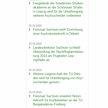
Frei­ge­län­de der Staat­li­chen Stu­di­en­
aka­de­mie an der Schö­nau­er Stra­ße
in Leip­zig wird für die Un­ter­brin­gung
wei­te­rer Asyl­su­chen­der vor­be­rei­tet
15.10.2015
Frei­staat Sach­sen prüft Ein­rich­tung
einer Asyl­not­un­ter­kunft in Dö­beln
15.10.2015
Lan­des­di­rek­ti­on Sach­sen schließt
Über­prü­fung der Nacht­flug­lärm­be­las­
tung 2014 am Flug­ha­fen Leip­
zig/Halle ab
15.10.2015
Wei­te­re Lie­gen­schaft der TU Dres­
den wird für Un­ter­brin­gung von Asyl­
su­chen­den ge­nutzt
15.10.2015
Frei­staat Sach­sen er­wei­tert Not­un­
ter­kunft für Asyl­be­wer­ber an der TU
Berg­aka­de­mie Frei­berg