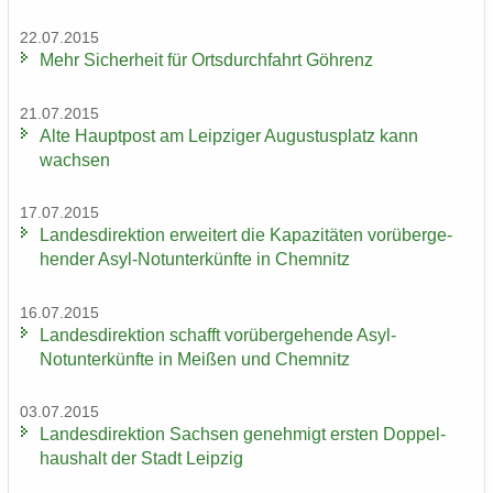
22.07.2015
Mehr Si­cher­heit für Orts­durch­fahrt Göh­renz
21.07.2015
Alte Haupt­post am Leip­zi­ger Au­gus­tus­platz kann
wach­sen
17.07.2015
Lan­des­di­rek­ti­on er­wei­tert die Ka­pa­zi­tä­ten vor­über­ge­
hen­der Asyl-​Notunter­künfte in Chem­nitz
16.07.2015
Lan­des­di­rek­ti­on schafft vor­über­ge­hen­de Asyl-​
Notunter­künfte in Mei­ßen und Chem­nitz
03.07.2015
Lan­des­di­rek­ti­on Sach­sen ge­neh­migt ers­ten Dop­pel­
haus­halt der Stadt Leip­zig