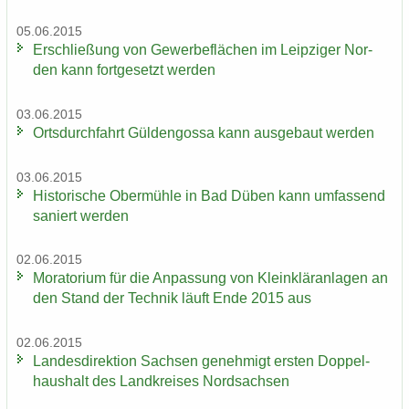
05.06.2015
Er­schlie­ßung von Ge­wer­be­flä­chen im Leip­zi­ger Nor­
den kann fort­ge­setzt wer­den
03.06.2015
Orts­durch­fahrt Gül­den­gos­sa kann aus­ge­baut wer­den
03.06.2015
His­to­ri­sche Ober­müh­le in Bad Düben kann um­fas­send
sa­niert wer­den
02.06.2015
Mo­ra­to­ri­um für die An­pas­sung von Klein­klär­an­la­gen an
den Stand der Tech­nik läuft Ende 2015 aus
02.06.2015
Lan­des­di­rek­ti­on Sach­sen ge­neh­migt ers­ten Dop­pel­
haus­halt des Land­krei­ses Nord­sach­sen