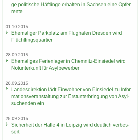
ge po­li­ti­sche Häft­lin­ge er­hal­ten in Sach­sen eine Op­fer­
ren­te
01.10.2015
Ehe­ma­li­ger Park­platz am Flug­ha­fen Dres­den wird
Flücht­lings­quar­tier
28.09.2015
Ehe­ma­li­ges Fe­ri­en­la­ger in Chemnitz-​Einsiedel wird
Not­un­ter­kunft für Asyl­be­wer­ber
28.09.2015
Lan­des­di­rek­ti­on lädt Ein­woh­ner von Ein­sie­del zu In­for­
ma­ti­ons­ver­an­stal­tung zur Erst­un­ter­brin­gung von Asyl­
su­chen­den ein
25.09.2015
Si­cher­heit der Halle 4 in Leip­zig wird deut­lich ver­bes­
sert