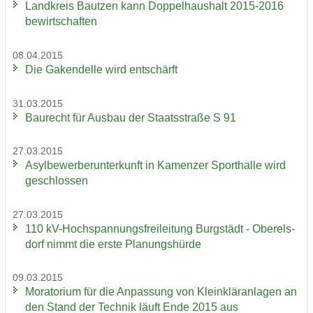
Land­kreis Baut­zen kann Dop­pel­haus­halt 2015-2016
be­wirt­schaf­ten
08.04.2015
Die Ga­ken­del­le wird ent­schärft
31.03.2015
Bau­recht für Aus­bau der Staats­stra­ße S 91
27.03.2015
Asyl­be­wer­ber­un­ter­kunft in Ka­men­zer Sport­hal­le wird
ge­schlos­sen
27.03.2015
110 kV-​Hochspannungsfreileitung Burg­städt - Ober­els­
dorf nimmt die erste Pla­nungs­hür­de
09.03.2015
Mo­ra­to­ri­um für die An­pas­sung von Klein­klär­an­la­gen an
den Stand der Tech­nik läuft Ende 2015 aus