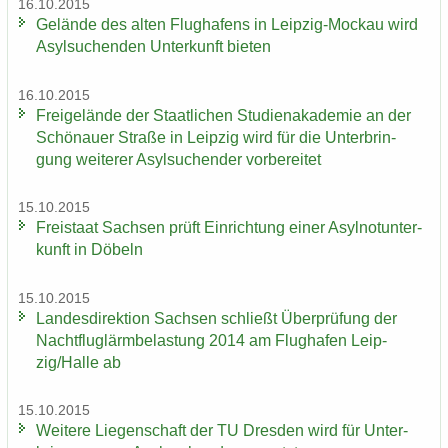
16.10.2015
Ge­län­de des alten Flug­ha­fens in Leipzig-​Mockau wird
Asyl­su­chen­den Un­ter­kunft bie­ten
16.10.2015
Frei­ge­län­de der Staat­li­chen Stu­di­en­aka­de­mie an der
Schö­nau­er Stra­ße in Leip­zig wird für die Un­ter­brin­
gung wei­te­rer Asyl­su­chen­der vor­be­rei­tet
15.10.2015
Frei­staat Sach­sen prüft Ein­rich­tung einer Asyl­not­un­ter­
kunft in Dö­beln
15.10.2015
Lan­des­di­rek­ti­on Sach­sen schließt Über­prü­fung der
Nacht­flug­lärm­be­las­tung 2014 am Flug­ha­fen Leip­
zig/Halle ab
15.10.2015
Wei­te­re Lie­gen­schaft der TU Dres­den wird für Un­ter­