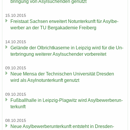
brin­gung von Asyl­su­chen­den ge­nutzt
15.10.2015
Frei­staat Sach­sen er­wei­tert Not­un­ter­kunft für Asyl­be­
wer­ber an der TU Berg­aka­de­mie Frei­berg
14.10.2015
Ge­län­de der Ol­bricht­ka­ser­ne in Leip­zig wird für die Un­
ter­brin­gung wei­te­rer Asyl­su­chen­der vor­be­rei­tet
09.10.2015
Neue Mensa der Tech­ni­schen Uni­ver­si­tät Dres­den
wird als Asyl­not­un­ter­kunft ge­nutzt
09.10.2015
Fuß­ball­hal­le in Leipzig-​Plagwitz wird Asyl­be­wer­ber­un­
ter­kunft
08.10.2015
Neue Asyl­be­wer­ber­un­ter­kunft ent­steht in Dresden-​