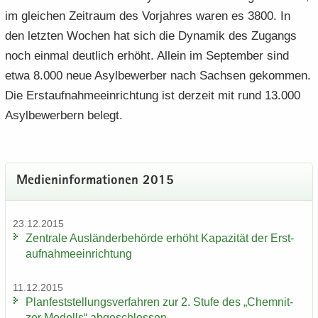
im glei­chen Zeit­raum des Vor­jah­res waren es 3800. In
den letz­ten Wo­chen hat sich die Dy­na­mik des Zu­gangs
noch ein­mal deut­lich er­höht. Al­lein im Sep­tem­ber sind
etwa 8.000 neue Asyl­be­wer­ber nach Sach­sen ge­kom­men.
Die Erst­auf­nah­me­ein­rich­tung ist der­zeit mit rund 13.000
Asyl­be­wer­bern be­legt.
Me­di­en­in­for­ma­tio­nen 2015
23.12.2015
Zen­tra­le Aus­län­der­be­hör­de er­höht Ka­pa­zi­tät der Erst­
auf­nah­me­ein­rich­tung
11.12.2015
Plan­fest­stel­lungs­ver­fah­ren zur 2. Stufe des „Chem­nit­
zer Mo­dells“ ab­ge­schlos­sen