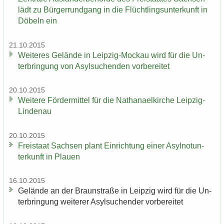
lädt zu Bür­ger­rund­gang in die Flücht­lings­un­ter­kunft in
Dö­beln ein
21.10.2015
Wei­te­res Ge­län­de in Leipzig-​Mockau wird für die Un­
ter­brin­gung von Asyl­su­chen­den vor­be­rei­tet
20.10.2015
Wei­te­re För­der­mit­tel für die Na­tha­nael­kir­che Leipzig-​
Lindenau
20.10.2015
Frei­staat Sach­sen plant Ein­rich­tung einer Asyl­not­un­
ter­kunft in Plau­en
16.10.2015
Ge­län­de an der Braun­stra­ße in Leip­zig wird für die Un­
ter­brin­gung wei­te­rer Asyl­su­chen­der vor­be­rei­tet