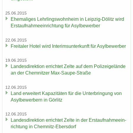
25.06.2015
Ehe­ma­li­ges Lehr­lings­wohn­heim in Leipzig-​Dölitz wird
Erst­auf­nah­me­ein­rich­tung für Asyl­be­wer­ber
22.06.2015
Frei­ta­ler Hotel wird In­te­rims­un­ter­kunft für Asyl­be­wer­ber
19.06.2015
Lan­des­di­rek­ti­on er­rich­tet Zelte auf dem Po­li­zei­ge­län­de
an der Chem­nit­zer Max-​Saupe-Straße
12.06.2015
Land er­wei­tert Ka­pa­zi­tä­ten für die Un­ter­brin­gung von
Asyl­be­wer­bern in Gör­litz
12.06.2015
Lan­des­di­rek­ti­on er­rich­tet Zelte in der Erst­auf­nah­me­ein­
rich­tung in Chemnitz-​Ebersdorf