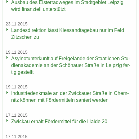
Aus­bau des Els­ter­rad­we­ges im Stadt­ge­biet Leip­zig
wird fi­nan­zi­ell un­ter­stützt
23.11.2015
Lan­des­di­rek­ti­on lässt Kies­sand­ta­ge­bau nur im Feld
Zitz­schen zu
19.11.2015
Asyl­not­un­ter­kunft auf Frei­ge­län­de der Staat­li­chen Stu­
di­en­aka­de­mie an der Schö­nau­er Stra­ße in Leip­zig fer­
tig ge­stellt
19.11.2015
In­dus­trie­denk­ma­le an der Zwi­ckau­er Stra­ße in Chem­
nitz kön­nen mit För­der­mit­teln sa­niert wer­den
17.11.2015
Zwi­ckau er­hält För­der­mit­tel für die Halde 20
17.11.2015