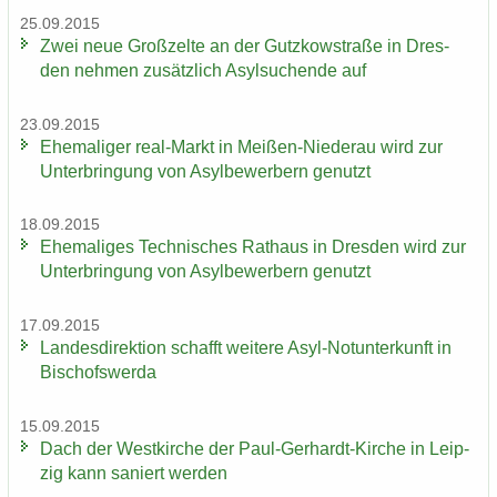
25.09.2015
Zwei neue Groß­zel­te an der Gutz­kow­stra­ße in Dres­
den neh­men zu­sätz­lich Asyl­su­chen­de auf
23.09.2015
Ehe­ma­li­ger real-​Markt in Meißen-​Niederau wird zur
Un­ter­brin­gung von Asyl­be­wer­bern ge­nutzt
18.09.2015
Ehe­ma­li­ges Tech­ni­sches Rat­haus in Dres­den wird zur
Un­ter­brin­gung von Asyl­be­wer­bern ge­nutzt
17.09.2015
Lan­des­di­rek­ti­on schafft wei­te­re Asyl-​Notunterkunft in
Bi­schofs­wer­da
15.09.2015
Dach der West­kir­che der Paul-​Gerhardt-Kirche in Leip­
zig kann sa­niert wer­den