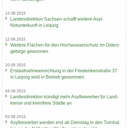
12.08.2015
Lan­des­di­rek­ti­on Sach­sen schafft wei­te­re Asyl-​
Notunterkunft in Leip­zig
12.08.2015
Wei­te­re Flä­chen für den Hoch­was­ser­schutz im Ost­erz­
ge­bir­ge ge­won­nen
10.08.2015
Erst­auf­nah­me­ein­rich­tung in der Frie­de­ri­ken­stra­ße 37
in Leip­zig wird in Be­trieb ge­nom­men
04.08.2015
Lan­des­di­rek­ti­on kün­digt mehr Asyl­be­wer­ber für Land­
krei­se und kreis­freie Städ­te an
03.08.2015
Asyl­be­wer­ber wer­den erst ab Diens­tag in den Turn­hal­