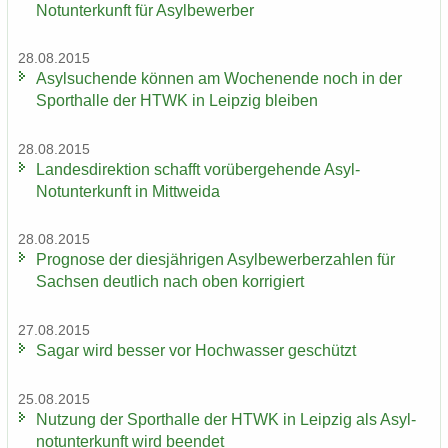
Not­un­ter­kunft für Asyl­be­wer­ber
28.08.2015
Asyl­su­chen­de kön­nen am Wo­chen­en­de noch in der
Sport­hal­le der HTWK in Leip­zig blei­ben
28.08.2015
Lan­des­di­rek­ti­on schafft vor­über­ge­hen­de Asyl-​
Notunterkunft in Mitt­wei­da
28.08.2015
Pro­gno­se der dies­jäh­ri­gen Asyl­be­wer­ber­zah­len für
Sach­sen deut­lich nach oben kor­ri­giert
27.08.2015
Sagar wird bes­ser vor Hoch­was­ser ge­schützt
25.08.2015
Nut­zung der Sport­hal­le der HTWK in Leip­zig als Asyl­
not­un­ter­kunft wird be­en­det