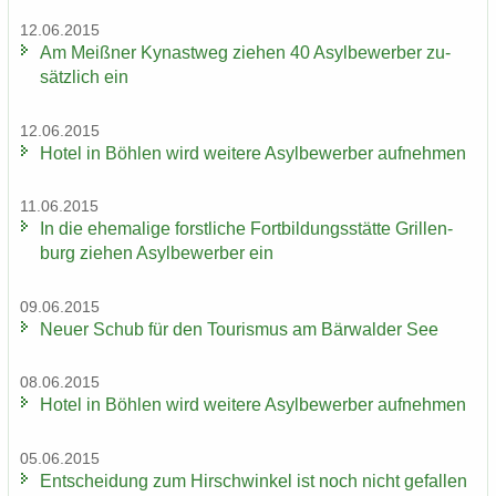
12.06.2015
Am Meiß­ner Ky­nast­weg zie­hen 40 Asyl­be­wer­ber zu­
sätz­lich ein
12.06.2015
Hotel in Böh­len wird wei­te­re Asyl­be­wer­ber auf­neh­men
11.06.2015
In die ehe­ma­li­ge forst­li­che Fort­bil­dungs­stät­te Gril­len­
burg zie­hen Asyl­be­wer­ber ein
09.06.2015
Neuer Schub für den Tou­ris­mus am Bär­wal­der See
08.06.2015
Hotel in Böh­len wird wei­te­re Asyl­be­wer­ber auf­neh­men
05.06.2015
Ent­schei­dung zum Hirsch­win­kel ist noch nicht ge­fal­len