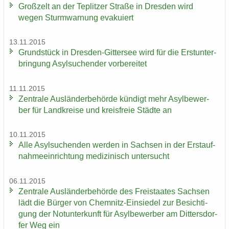
Groß­zelt an der Te­plit­zer Stra­ße in Dres­den wird
wegen Sturm­war­nung eva­ku­iert
13.11.2015
Grund­stück in Dresden-​Gittersee wird für die Erst­un­ter­
brin­gung Asyl­su­chen­der vor­be­rei­tet
11.11.2015
Zen­tra­le Aus­län­der­be­hör­de kün­digt mehr Asyl­be­wer­
ber für Land­krei­se und kreis­freie Städ­te an
10.11.2015
Alle Asyl­su­chen­den wer­den in Sach­sen in der Erst­auf­
nah­me­ein­rich­tung me­di­zi­nisch un­ter­sucht
06.11.2015
Zen­tra­le Aus­län­der­be­hör­de des Frei­staa­tes Sach­sen
lädt die Bür­ger von Chemnitz-​Einsiedel zur Be­sich­ti­
gung der Not­un­ter­kunft für Asyl­be­wer­ber am Dit­ters­dor­
fer Weg ein