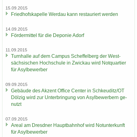
15.09.2015
Fried­hofs­ka­pel­le Wer­dau kann re­stau­riert wer­den
14.09.2015
För­der­mit­tel für die De­po­nie Adorf
11.09.2015
Turn­hal­le auf dem Cam­pus Schef­fel­berg der West­
säch­si­schen Hoch­schu­le in Zwi­ckau wird Not­quar­tier
für Asyl­be­wer­ber
09.09.2015
Ge­bäu­de des Ak­zent Of­fice Cen­ter in Schkeu­ditz/OT
Döl­zig wird zur Un­ter­brin­gung von Asyl­be­wer­bern ge­
nutzt
07.09.2015
Areal am Dresd­ner Haupt­bahn­hof wird Not­un­ter­kunft
für Asyl­be­wer­ber