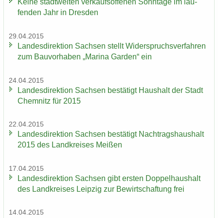
Keine stadt­wei­ten ver­kaufs­of­fe­nen Sonn­ta­ge im lau­
fen­den Jahr in Dres­den
29.04.2015
Lan­des­di­rek­ti­on Sach­sen stellt Wi­der­spruchs­ver­fah­ren
zum Bau­vor­ha­ben „Ma­ri­na Gar­den“ ein
24.04.2015
Lan­des­di­rek­ti­on Sach­sen be­stä­tigt Haus­halt der Stadt
Chem­nitz für 2015
22.04.2015
Lan­des­di­rek­ti­on Sach­sen be­stä­tigt Nach­trags­haus­halt
2015 des Land­krei­ses Mei­ßen
17.04.2015
Lan­des­di­rek­ti­on Sach­sen gibt ers­ten Dop­pel­haus­halt
des Land­krei­ses Leip­zig zur Be­wirt­schaf­tung frei
14.04.2015