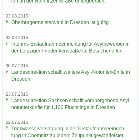
len an der Nö­th­nit­zer Stra­ße un­ter­ge­bracht
03.08.2015
Ober­bür­ger­meis­ter­wahl in Dres­den ist gül­tig
03.08.2015
Interims-​Erstaufnahmeeinrichtung für Asyl­be­wer­ber in
der Leip­zi­ger Frie­de­ri­ken­stra­ße für Be­su­cher offen
30.07.2015
Lan­des­di­rek­ti­on schafft wei­te­re Asyl-​Notunterkünfte in
Dres­den
23.07.2015
Lan­des­di­rek­ti­on Sach­sen schafft vor­über­ge­hend Asyl­
not­un­ter­künf­te für 1.100 Flücht­lin­ge in Dres­den
22.07.2015
Trink­was­ser­ver­sor­gung in der Erst­auf­nah­me­ein­rich­
tung in Chem­nitz zu jedem Zeit­punkt ge­währ­leis­tet