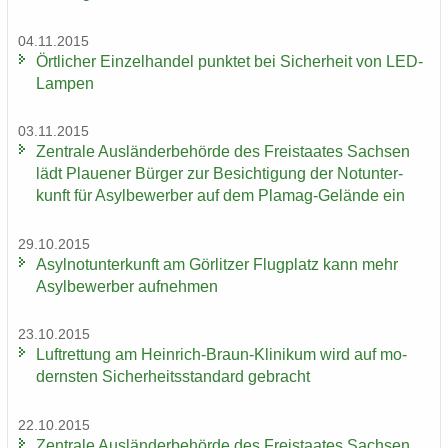
04.11.2015
Ört­li­cher Ein­zel­han­del punk­tet bei Si­cher­heit von LED-​
Lampen
03.11.2015
Zen­tra­le Aus­län­der­be­hör­de des Frei­staa­tes Sach­sen
lädt Plaue­ner Bür­ger zur Be­sich­ti­gung der Not­un­ter­
kunft für Asyl­be­wer­ber auf dem Plamag-​Gelände ein
29.10.2015
Asyl­not­un­ter­kunft am Gör­lit­zer Flug­platz kann mehr
Asyl­be­wer­ber auf­neh­men
23.10.2015
Luft­ret­tung am Heinrich-​Braun-Klinikum wird auf mo­
derns­ten Si­cher­heits­stan­dard ge­bracht
22.10.2015
Zen­tra­le Aus­län­der­be­hör­de des Frei­staa­tes Sach­sen