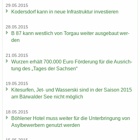
29.05.2015
Ko­ders­dorf kann in neue In­fra­struk­tur in­ves­tie­ren
28.05.2015
B 87 kann west­lich von Tor­gau wei­ter aus­ge­baut wer­
den
21.05.2015
Wur­zen er­hält 700.000 Euro För­de­rung für die Aus­rich­
tung des „Tages der Sach­sen“
19.05.2015
Ki­te­sur­fen, Jet- und Was­ser­ski sind in der Sai­son 2015
am Bär­wal­der See nicht mög­lich
18.05.2015
Böh­le­ner Hotel muss wei­ter für die Un­ter­brin­gung von
Asyl­be­wer­bern ge­nutzt wer­den