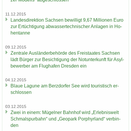
11.12.2015
Landesdirektion Sach­sen be­wil­ligt 9,67 Mil­lio­nen Euro
​
zur Er­tüch­ti­gung ab­was­ser­tech­ni­scher An­la­gen in Ho­
hen­tan­ne
09.12.2015
Zen­tra­le Aus­län­der­be­hör­de des Frei­staa­tes Sach­sen
lädt Bür­ger zur Be­sich­ti­gung der Not­un­ter­kunft für Asyl­
be­wer­ber am Flug­ha­fen Dres­den ein
04.12.2015
Blaue La­gu­ne am Berz­dor­fer See wird tou­ris­tisch er­
schlos­sen
03.12.2015
Zwei in einem: Mü­gel­ner Bahn­hof wird „Er­leb­nis­welt
Schmal­spur­bahn“ und „Geo­park Por­phyr­land“ ver­bin­
den