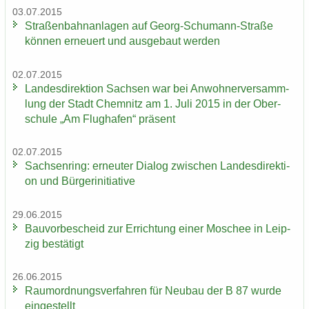
03.07.2015
Stra­ßen­bahn­an­la­gen auf Georg-​Schumann-Straße
kön­nen er­neu­ert und aus­ge­baut wer­den
02.07.2015
Lan­des­di­rek­ti­on Sach­sen war bei An­woh­ner­ver­samm­
lung der Stadt Chem­nitz am 1. Juli 2015 in der Ober­
schu­le „Am Flug­ha­fen“ prä­sent
02.07.2015
Sach­sen­ring: er­neu­ter Dia­log zwi­schen Lan­des­di­rek­ti­
on und Bür­ger­initia­ti­ve
29.06.2015
Bau­vor­be­scheid zur Er­rich­tung einer Mo­schee in Leip­
zig be­stä­tigt
26.06.2015
Raum­ord­nungs­ver­fah­ren für Neu­bau der B 87 wurde
ein­ge­stellt