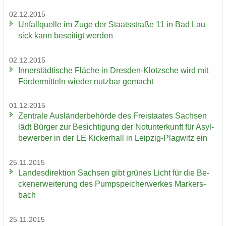
02.12.2015
Un­fall­quel­le im Zuge der Staats­stra­ße 11 in Bad Lau­
sick kann be­sei­tigt wer­den
02.12.2015
In­ner­städ­ti­sche Flä­che in Dresden-​Klotzsche wird mit
För­der­mit­teln wie­der nutz­bar ge­macht
01.12.2015
Zen­tra­le Aus­län­der­be­hör­de des Frei­staa­tes Sach­sen
lädt Bür­ger zur Be­sich­ti­gung der Not­un­ter­kunft für Asyl­
be­wer­ber in der LE Ki­cker­hall in Leipzig-​Plagwitz ein
25.11.2015
Lan­des­di­rek­ti­on Sach­sen gibt grü­nes Licht für die Be­
cken­er­wei­te­rung des Pump­spei­cher­wer­kes Mar­kers­
bach
25.11.2015