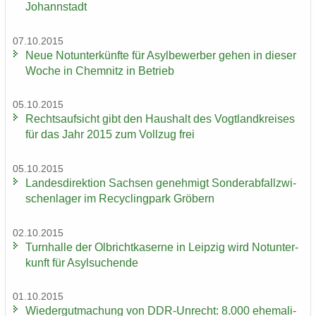
Johannstadt
07.10.2015
Neue Not­un­ter­künf­te für Asyl­be­wer­ber gehen in die­ser
Woche in Chem­nitz in Be­trieb
05.10.2015
Rechts­auf­sicht gibt den Haus­halt des Vogt­land­krei­ses
für das Jahr 2015 zum Voll­zug frei
05.10.2015
Lan­des­di­rek­ti­on Sach­sen ge­neh­migt Son­der­ab­fall­zwi­
schen­la­ger im Re­cy­cling­park Grö­bern
02.10.2015
Turn­hal­le der Ol­bricht­ka­ser­ne in Leip­zig wird Not­un­ter­
kunft für Asyl­su­chen­de
01.10.2015
Wie­der­gut­ma­chung von DDR-​Unrecht: 8.000 ehe­ma­li­