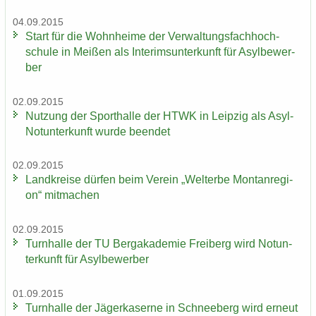
04.09.2015
Start für die Wohn­hei­me der Ver­wal­tungs­fach­hoch­
schu­le in Mei­ßen als In­te­rims­un­ter­kunft für Asyl­be­wer­
ber
02.09.2015
Nut­zung der Sport­hal­le der HTWK in Leip­zig als Asyl-​
Notunterkunft wurde be­en­det
02.09.2015
Land­krei­se dür­fen beim Ver­ein „Welt­erbe Mon­tan­re­gi­
on“ mit­ma­chen
02.09.2015
Turn­hal­le der TU Berg­aka­de­mie Frei­berg wird Not­un­
ter­kunft für Asyl­be­wer­ber
01.09.2015
Turn­hal­le der Jä­ger­ka­ser­ne in Schnee­berg wird er­neut