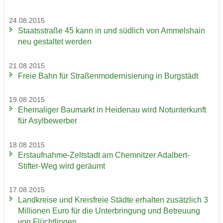
24.08.2015
Staats­stra­ße 45 kann in und süd­lich von Am­mels­hain
neu ge­stal­tet wer­den
21.08.2015
Freie Bahn für Stra­ßen­mo­der­ni­sie­rung in Burg­städt
19.08.2015
Ehe­ma­li­ger Bau­markt in Hei­den­au wird Not­un­ter­kunft
für Asyl­be­wer­ber
18.08.2015
Erstaufnahme-​Zeltstadt am Chem­nit­zer Adalbert-​
Stifter-Weg wird ge­räumt
17.08.2015
Land­krei­se und Kreis­freie Städ­te er­hal­ten zu­sätz­lich 3
Mil­lio­nen Euro für die Un­ter­brin­gung und Be­treu­ung
von Flücht­lin­gen