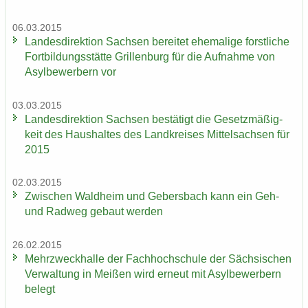
06.03.2015
Lan­des­di­rek­ti­on Sach­sen be­rei­tet ehe­ma­li­ge forst­li­che
Fort­bil­dungs­stät­te Gril­len­burg für die Auf­nah­me von
Asyl­be­wer­bern vor
03.03.2015
Lan­des­di­rek­ti­on Sach­sen be­stä­tigt die Ge­setz­mä­ßig­
keit des Haus­hal­tes des Land­krei­ses Mit­tel­sach­sen für
2015
02.03.2015
Zwi­schen Wald­heim und Ge­bers­bach kann ein Geh-
und Rad­weg ge­baut wer­den
26.02.2015
Mehr­zweck­hal­le der Fach­hoch­schu­le der Säch­si­schen
Ver­wal­tung in Mei­ßen wird er­neut mit Asyl­be­wer­bern
be­legt