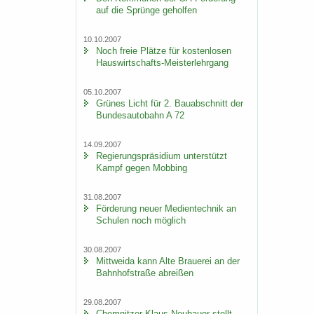
auf die Sprün­ge ge­hol­fen
10.10.2007
Noch freie Plät­ze für kos­ten­lo­sen
Hauswirtschafts-​Meisterlehrgang
05.10.2007
Grü­nes Licht für 2. Bau­ab­schnitt der
Bun­des­au­to­bahn A 72
14.09.2007
Re­gie­rungs­prä­si­di­um un­ter­stützt
Kampf gegen Mob­bing
31.08.2007
För­de­rung neuer Me­di­en­tech­nik an
Schu­len noch mög­lich
30.08.2007
Mitt­wei­da kann Alte Braue­rei an der
Bahn­hof­stra­ße ab­rei­ßen
29.08.2007
Chem­nit­zer Klaus Neu­bau­er stellt