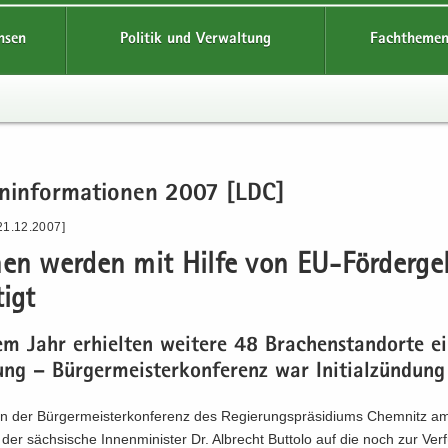
hsen
Politik und Verwaltung
Fachthemen
en­in­for­ma­tio­nen 2007 [LDC]
21.12.2007]
hen wer­den mit Hilfe von EU-​Förderge
tigt
em Jahr er­hiel­ten wei­te­re 48 Bra­chen­stand­or­te e
ung – Bür­ger­meis­ter­kon­fe­renz war In­iti­al­zün­dung
der Bür­ger­meis­ter­kon­fe­renz des Re­gie­rungs­prä­si­di­ums Chem­nitz am
er säch­si­sche In­nen­mi­nis­ter Dr. Al­brecht But­to­lo auf die noch zur Ver­