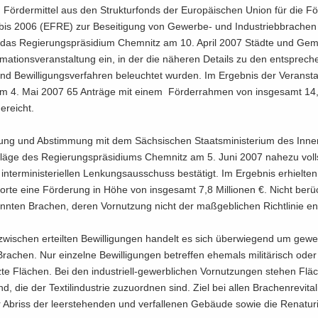
 För­der­mit­tel aus den Struk­tur­fonds der Eu­ro­päi­schen Union für die För­
is 2006 (EFRE) zur Be­sei­ti­gung von Gewerbe-​ und In­dus­trieb­bra­chen
d das Re­gie­rungs­prä­si­di­um Chem­nitz am 10. April 2007 Städ­te und Ge­
r­ma­ti­ons­ver­an­stal­tung ein, in der die nä­he­ren De­tails zu den ent­spre­c
nd Be­wil­li­gungs­ver­fah­ren be­leuch­tet wur­den. Im Er­geb­nis der Ver­an­st
m 4. Mai 2007 65 An­trä­ge mit einem För­der­rah­men von ins­ge­samt 14,5
e­reicht.
ung und Ab­stim­mung mit dem Säch­si­schen Staats­mi­nis­te­ri­um des In­n
lä­ge des Re­gie­rungs­prä­si­di­ums Chem­nitz am 5. Juni 2007 na­he­zu voll­
­ter­mi­nis­te­ri­el­len Len­kungs­aus­schuss be­stä­tigt. Im Er­geb­nis er­hiel­t
or­te eine För­de­rung in Höhe von ins­ge­samt 7,8 Mil­lio­nen €. Nicht be­rück
n­ten Bra­chen, deren Vor­nut­zung nicht der maß­geb­li­chen Richt­li­nie en
zwi­schen er­teil­ten Be­wil­li­gun­gen han­delt es sich über­wie­gend um ge­wer
e Bra­chen. Nur ein­zel­ne Be­wil­li­gun­gen be­tref­fen ehe­mals mi­li­tä­risch ode
z­te Flä­chen. Bei den industriell-​gewerblichen Vor­nut­zun­gen ste­hen Flä
d, die der Tex­til­in­dus­trie zu­zu­ord­nen sind. Ziel bei allen Bra­chen­re­vi­ta­li
 Ab­riss der leer­ste­hen­den und ver­fal­le­nen Ge­bäu­de sowie die Re­na­tu­