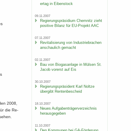
er­tag in Ei­ben­stock
09.11.2007
Re­gie­rungs­prä­si­di­um Chem­nitz zieht
es
po­si­ti­ve Bi­lanz für EU-​Projekt AAC
07.11.2007
Re­vi­ta­li­sie­rung von In­dus­trie­bra­chen
an­schau­lich ge­macht
02.11.2007
Bau von Bio­gas­an­la­ge in Mül­sen St.
Jacob vor­erst auf Eis
ks
30.10.2007
Re­gie­rungs­prä­si­dent Karl Nolt­ze
über­gibt Ren­ten­be­scheid
r­den 2008,
18.10.2007
Neues Auf­ga­ben­trä­ger­ver­zeich­nis
 Für die Re­
her­aus­ge­ge­ben
­se­hen.
11.10.2007
Den Kom­mu­nen bei GA-​Förderung