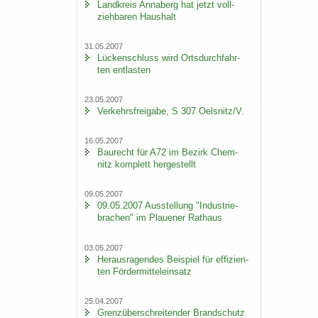
Land­kreis An­na­berg hat jetzt voll­
zieh­ba­ren Haus­halt
31.05.2007
Lü­cken­schluss wird Orts­durch­fahr­
ten ent­las­ten
23.05.2007
Ver­kehrs­frei­ga­be, S 307 Oels­nitz/V.
16.05.2007
Bau­recht für A72 im Be­zirk Chem­
nitz kom­plett her­ge­stellt
09.05.2007
09.05.2007 Aus­stel­lung "In­dus­trie­
bra­chen" im Plaue­ner Rat­haus
03.05.2007
Her­aus­ra­gen­des Bei­spiel für ef­fi­zi­en­
ten För­der­mit­tel­ein­satz
25.04.2007
Grenz­über­schrei­ten­der Brand­schutz