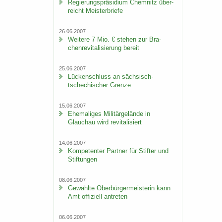
Re­gie­rungs­prä­si­di­um Chem­nitz über­
reicht Meis­ter­brie­fe
26.06.2007
Wei­te­re 7 Mio. € ste­hen zur Bra­
chen­re­vi­ta­li­sie­rung be­reit
25.06.2007
Lü­cken­schluss an sächsisch-​
tschechischer Gren­ze
15.06.2007
Ehe­ma­li­ges Mi­li­tär­ge­län­de in
Glauch­au wird re­vi­ta­li­siert
14.06.2007
Kom­pe­ten­ter Part­ner für Stif­ter und
Stif­tun­gen
08.06.2007
Ge­wähl­te Ober­bür­ger­meis­te­rin kann
Amt of­fi­zi­ell an­tre­ten
06.06.2007