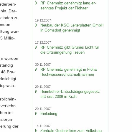
RP Chem­nitz ge­neh­migt lang er­
der­pe­ri­
sehn­tes Pro­jekt der Flöha­er
 hin. Dar­
mein­den zu
19.12.2007
hen­den
Neu­bau der KSG Lei­ter­plat­ten GmbH
in Gorns­dorf ge­neh­migt
al­tung wur­
 Mil­lio­
17.12.2007
RP Chem­nitz gibt Grü­nes Licht für
die Orts­um­ge­hung Treu­en
ern wur­den
30.11.2007
stän­dig
RP Chem­nitz ge­neh­migt in Flöha
en 48 Bra­
Hoch­was­ser­schutz­maß­nah­men
­sich­tigt
t­sprach.
29.11.2007
Heimkehrer-​Entschädigungsgesetz
tritt erst 2009 in Kraft
b­lich/in­
r ver­kehr­
20.11.2007
­chen im
Ein­la­dung
­sie­run­
rie­rung der
14.11.2007
Zen­tra­le Ge­denk­fei­er zum Volks­trau­