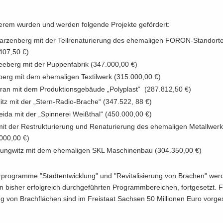
­rem wur­den und wer­den fol­gen­de Pro­jek­te ge­för­dert:
r­zen­berg mit der Teil­re­na­tu­rie­rung des ehe­ma­li­gen FORON-​Standort
407,50 €)
e­berg mit der Pup­pen­fa­brik (347.000,00 €)
­berg mit dem ehe­ma­li­gen Tex­til­werk (315.000,00 €)
r­an mit dem Pro­duk­ti­ons­ge­bäu­de „Po­ly­plast“ (287.812,50 €)
litz mit der „Stern-​Radio-Brache“ (347.522, 88 €)
wei­da mit der „Spin­ne­rei Weiß­thal“ (450.000,00 €)
t der Re­struk­tu­rie­rung und Re­na­tu­rie­rung des ehe­ma­li­gen Me­tall­wer
000,00 €)
lung­witz mit dem ehe­ma­li­gen SKL Ma­schi­nen­bau (304.350,00 €)
­pro­gram­me "Stadt­ent­wick­lung" und "Re­vi­ta­li­sie­rung von Bra­chen" we
n bis­her er­folg­reich durch­ge­führ­ten Pro­gramm­be­rei­chen, fort­ge­setzt.
e­rung von Brach­flä­chen sind im Frei­staat Sach­sen 50 Mil­lio­nen Euro vor­ge