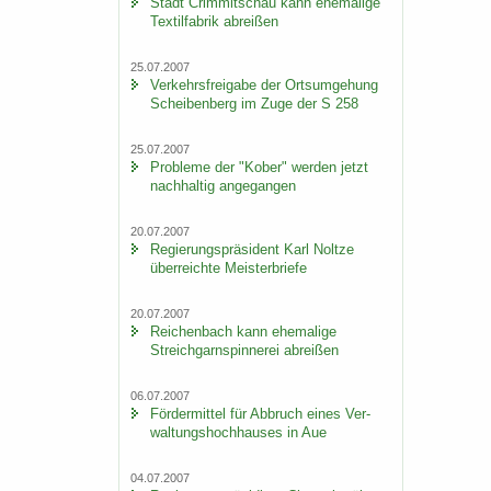
Stadt Crim­mit­schau kann ehe­ma­li­ge
Tex­til­fa­brik ab­rei­ßen
25.07.2007
Ver­kehrs­frei­ga­be der Orts­um­ge­hung
Schei­ben­berg im Zuge der S 258
25.07.2007
Pro­ble­me der "Kober" wer­den jetzt
nach­hal­tig an­ge­gan­gen
20.07.2007
Re­gie­rungs­prä­si­dent Karl Nolt­ze
über­reich­te Meis­ter­brie­fe
20.07.2007
Rei­chen­bach kann ehe­ma­li­ge
Streich­garn­spin­ne­rei ab­rei­ßen
06.07.2007
För­der­mit­tel für Ab­bruch eines Ver­
wal­tungs­hoch­hau­ses in Aue
04.07.2007