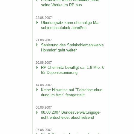
seine Werke im RP aus
22.08.2007
Ober­lung­witz kann ehe­ma­li­ge Ma­
schi­nen­bau­fa­brik ab­rei­ßen
21.08.2007
Sa­nie­rung des Stein­koh­le­mahl­werks
Hohn­dorf geht wei­ter
20.08.2007
RP Chem­nitz be­wil­ligt ca. 1,9 Mio. €
für De­po­nie­sa­nie­rung
14.08.2007
Keine Hin­wei­se auf "Falsch­be­ur­kun­
dung im Amt" fest­ge­stellt
08.08.2007
08.08.2007 Bun­des­ver­wal­tungs­ge­
richt ent­schei­det ab­schlie­ßend
07.08.2007