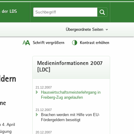
 der LDS
Übergeordnete Seiten
Schrift vergrößern
Kontrast erhöhen
Me­di­en­in­for­ma­tio­nen 2007
[LDC]
ldern
21.12.2007
Haus­wirt­schafts­meis­ter­lehr­gang in
Freiberg-​Zug an­ge­lau­fen
ine
21.12.2007
Bra­chen wer­den mit Hilfe von EU-​
Fördergeldern be­sei­tigt
 4. April
fü­gung
20.12.2007