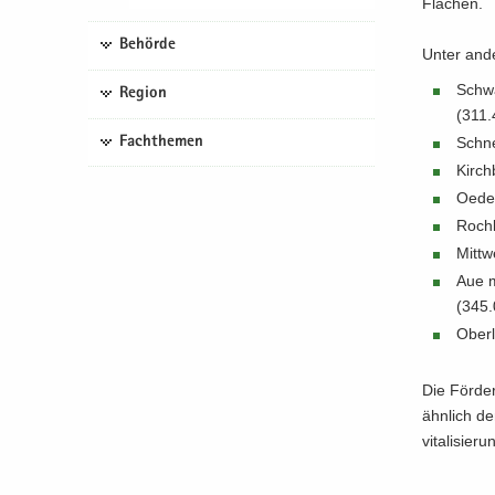
Flä­chen.
Behörde
Unter an­de
Schwa
Region
(311.
Fachthemen
Schne
Kirch
Oe­de
Roch­
Mitt­
Aue mi
(345.
Ober­
Die För­der
ähn­lich de
vi­ta­li­si