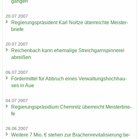
gan­gen
20.07.2007
Re­gie­rungs­prä­si­dent Karl Nolt­ze über­reich­te Meis­ter­
brie­fe
20.07.2007
Rei­chen­bach kann ehe­ma­li­ge Streich­garn­spin­ne­rei
ab­rei­ßen
06.07.2007
För­der­mit­tel für Ab­bruch eines Ver­wal­tungs­hoch­hau­
ses in Aue
04.07.2007
Re­gie­rungs­prä­si­di­um Chem­nitz über­reicht Meis­ter­brie­
fe
26.06.2007
Wei­te­re 7 Mio. € ste­hen zur Bra­chen­re­vi­ta­li­sie­rung be­