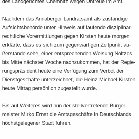
des Land­ge­rich­tes Chem­nitz wegen Un­treue im Amt.
Nach­dem das An­na­ber­ger Land­rats­amt als zu­stän­di­ge
Auf­sichts­be­hör­de unter Hin­weis auf lau­fen­de dis­zi­pli­nar­
recht­li­che Vor­er­mitt­lun­gen gegen Kirs­ten heute mor­gen
er­klär­te, dass es sich zum ge­gen­wär­ti­gen Zeit­punkt au­
ßer­stan­de sehe, einer ent­spre­chen­den Wei­sung Nolt­zes
bis Mitte nächs­ter Woche nach­zu­kom­men, hat der Re­gie­
rungs­prä­si­dent heute eine Ver­fü­gung zum Ver­bot der
Dienst­ge­schäf­te un­ter­zeich­net, die Heinz-​Michael Kirs­ten
heute Mit­tag per­sön­lich zu­ge­stellt wurde.
Bis auf Wei­te­res wird nun der stell­ver­tre­ten­de Bür­ger­
meis­ter Mirko Ernst die Amts­ge­schäf­te in Deutsch­lands
höchst­ge­le­ge­ner Stadt füh­ren.