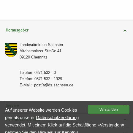
Herausgeber
Lan­des­di­rek­ti­on Sach­sen
Alt­chem­nit­zer Stra­ße 41
09120 Chem­nitz
Te­le­fon: 0371 532 - 0
Te­le­fax: 0371 532 - 1929
E-​Mail:
post[at]lds.sach­sen.de
Service
Auf un­se­rer Web­site wer­den Coo­kies
Ver­stan­den
gemäß un­se­rer
Da­ten­schutz­er­klä­rung
Verwandte Portale
ver­wen­det. Mit einem Klick auf die Schalt­flä­che »Ver­stan­den«
neh­men Sie den Hin­weis zur Kennt­nis.