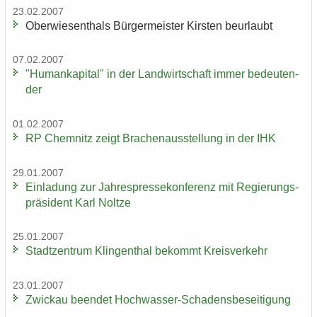
23.02.2007
Ober­wie­sen­thals Bür­ger­meis­ter Kirs­ten be­ur­laubt
07.02.2007
"Hu­man­ka­pi­tal" in der Land­wirt­schaft immer be­deu­ten­
der
01.02.2007
RP Chem­nitz zeigt Bra­chen­aus­stel­lung in der IHK
29.01.2007
Ein­la­dung zur Jah­res­pres­se­kon­fe­renz mit Re­gie­rungs­
prä­si­dent Karl Nolt­ze
25.01.2007
Stadt­zen­trum Klin­gen­thal be­kommt Kreis­ver­kehr
23.01.2007
Zwi­ckau be­en­det Hochwasser-​Schadensbeseitigung