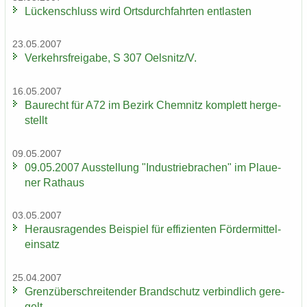
Lü­cken­schluss wird Orts­durch­fahr­ten ent­las­ten
23.05.2007
Ver­kehrs­frei­ga­be, S 307 Oels­nitz/V.
16.05.2007
Bau­recht für A72 im Be­zirk Chem­nitz kom­plett her­ge­
stellt
09.05.2007
09.05.2007 Aus­stel­lung "In­dus­trie­bra­chen" im Plaue­
ner Rat­haus
03.05.2007
Her­aus­ra­gen­des Bei­spiel für ef­fi­zi­en­ten För­der­mit­tel­
ein­satz
25.04.2007
Grenz­über­schrei­ten­der Brand­schutz ver­bind­lich ge­re­
gelt