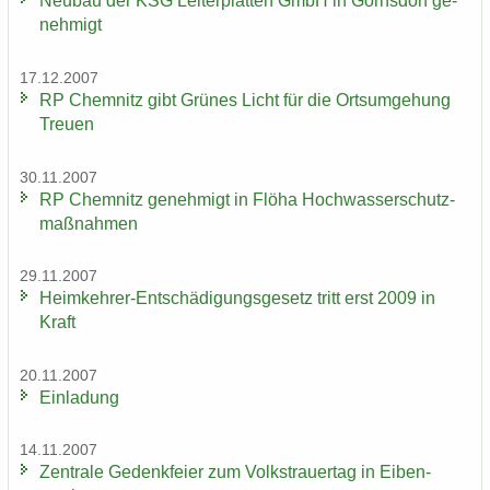
Neu­bau der KSG Lei­ter­plat­ten GmbH in Gorns­dorf ge­
neh­migt
17.12.2007
RP Chem­nitz gibt Grü­nes Licht für die Orts­um­ge­hung
Treu­en
30.11.2007
RP Chem­nitz ge­neh­migt in Flöha Hoch­was­ser­schutz­
maß­nah­men
29.11.2007
Heimkehrer-​Entschädigungsgesetz tritt erst 2009 in
Kraft
20.11.2007
Ein­la­dung
14.11.2007
Zen­tra­le Ge­denk­fei­er zum Volks­trau­er­tag in Ei­ben­