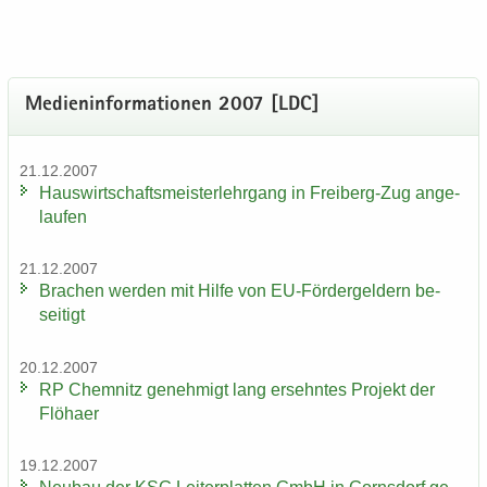
Me­di­en­in­for­ma­tio­nen 2007 [LDC]
21.12.2007
Haus­wirt­schafts­meis­ter­lehr­gang in Freiberg-​Zug an­ge­
lau­fen
21.12.2007
Bra­chen wer­den mit Hilfe von EU-​Fördergeldern be­
sei­tigt
20.12.2007
RP Chem­nitz ge­neh­migt lang er­sehn­tes Pro­jekt der
Flöha­er
19.12.2007