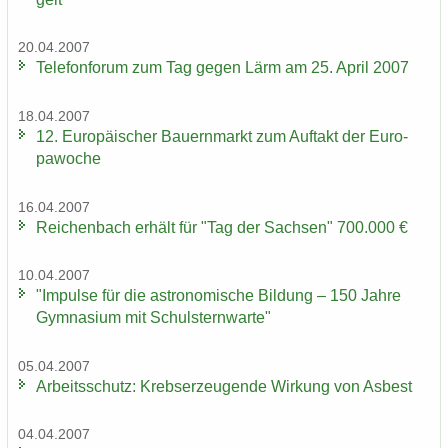
20.04.2007
Te­le­fon­fo­rum zum Tag gegen Lärm am 25. April 2007
18.04.2007
12. Eu­ro­päi­scher Bau­ern­markt zum Auf­takt der Eu­ro­
pa­wo­che
16.04.2007
Rei­chen­bach er­hält für "Tag der Sach­sen" 700.000 €
10.04.2007
"Im­pul­se für die as­tro­no­mi­sche Bil­dung – 150 Jahre
Gym­na­si­um mit Schul­stern­war­te"
05.04.2007
Ar­beits­schutz: Krebs­er­zeu­gen­de Wir­kung von Asbest
04.04.2007