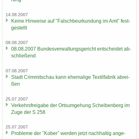
14.08.2007
Keine Hin­wei­se auf "Falsch­be­ur­kun­dung im Amt" fest­
ge­stellt
08.08.2007
08.08.2007 Bun­des­ver­wal­tungs­ge­richt ent­schei­det ab­
schlie­ßend
07.08.2007
Stadt Crim­mit­schau kann ehe­ma­li­ge Tex­til­fa­brik ab­rei­
ßen
25.07.2007
Ver­kehrs­frei­ga­be der Orts­um­ge­hung Schei­ben­berg im
Zuge der S 258
25.07.2007
Pro­ble­me der "Kober" wer­den jetzt nach­hal­tig an­ge­