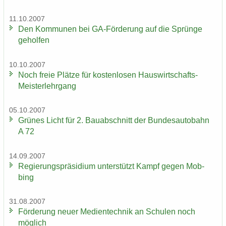
11.10.2007
Den Kom­mu­nen bei GA-​Förderung auf die Sprün­ge
ge­hol­fen
10.10.2007
Noch freie Plät­ze für kos­ten­lo­sen Hauswirtschafts-​
Meisterlehrgang
05.10.2007
Grü­nes Licht für 2. Bau­ab­schnitt der Bun­des­au­to­bahn
A 72
14.09.2007
Re­gie­rungs­prä­si­di­um un­ter­stützt Kampf gegen Mob­
bing
31.08.2007
För­de­rung neuer Me­di­en­tech­nik an Schu­len noch
mög­lich