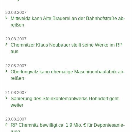
30.08.2007
Mitt­wei­da kann Alte Braue­rei an der Bahn­hof­stra­ße ab­
rei­ßen
29.08.2007
Chem­nit­zer Klaus Neu­bau­er stellt seine Werke im RP
aus
22.08.2007
Ober­lung­witz kann ehe­ma­li­ge Ma­schi­nen­bau­fa­brik ab­
rei­ßen
21.08.2007
Sa­nie­rung des Stein­koh­le­mahl­werks Hohn­dorf geht
wei­ter
20.08.2007
RP Chem­nitz be­wil­ligt ca. 1,9 Mio. € für De­po­nie­sa­nie­
rung