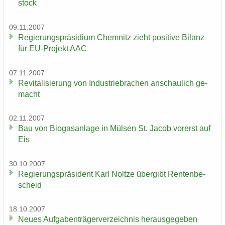
stock
09.11.2007
Re­gie­rungs­prä­si­di­um Chem­nitz zieht po­si­ti­ve Bi­lanz
für EU-​Projekt AAC
07.11.2007
Re­vi­ta­li­sie­rung von In­dus­trie­bra­chen an­schau­lich ge­
macht
02.11.2007
Bau von Bio­gas­an­la­ge in Mül­sen St. Jacob vor­erst auf
Eis
30.10.2007
Re­gie­rungs­prä­si­dent Karl Nolt­ze über­gibt Ren­ten­be­
scheid
18.10.2007
Neues Auf­ga­ben­trä­ger­ver­zeich­nis her­aus­ge­ge­ben