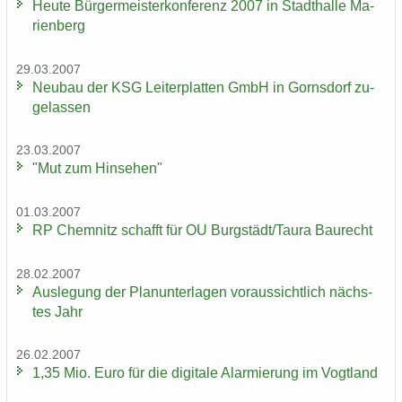
Heute Bür­ger­meis­ter­kon­fe­renz 2007 in Stadt­hal­le Ma­
ri­en­berg
29.03.2007
Neu­bau der KSG Lei­ter­plat­ten GmbH in Gorns­dorf zu­
ge­las­sen
23.03.2007
"Mut zum Hin­se­hen"
01.03.2007
RP Chem­nitz schafft für OU Burg­städt/Taura Bau­recht
28.02.2007
Aus­le­gung der Plan­un­ter­la­gen vor­aus­sicht­lich nächs­
tes Jahr
26.02.2007
1,35 Mio. Euro für die di­gi­ta­le Alar­mie­rung im Vogt­land