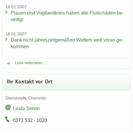
18.01.2007
Plau­en und Vogt­land­kreis haben alle Flut­schä­den be­
sei­tigt
16.01.2007
Dank nicht jah­res­zeit­ge­mä­ßen Wet­ters weit voran ge­
kom­men
Liste re­du­zie­ren ...
Ihr Kon­takt vor Ort
Dienst­stel­le Chem­nitz
Linda Simon
0371 532 - 1020