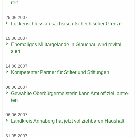
reit
25.06.2007
Lü­cken­schluss an sächsisch-​tschechischer Gren­ze
15.06.2007
Ehe­ma­li­ges Mi­li­tär­ge­län­de in Glauch­au wird re­vi­ta­li­
siert
14.06.2007
Kom­pe­ten­ter Part­ner für Stif­ter und Stif­tun­gen
08.06.2007
Ge­wähl­te Ober­bür­ger­meis­te­rin kann Amt of­fi­zi­ell an­tre­
ten
06.06.2007
Land­kreis An­na­berg hat jetzt voll­zieh­ba­ren Haus­halt
31.05.2007