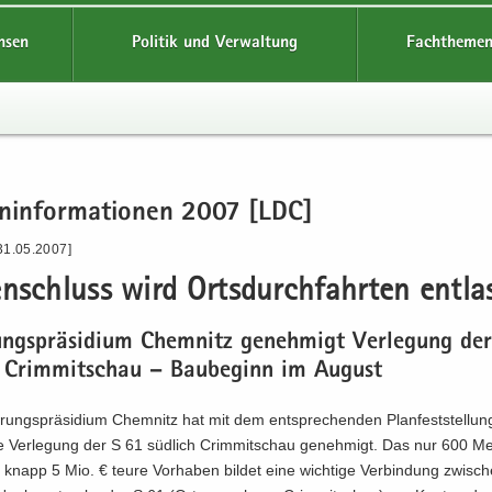
hsen
Politik und Verwaltung
Fachthemen
en­in­for­ma­tio­nen 2007 [LDC]
31.05.2007]
n­schluss wird Orts­durch­fahr­ten ent­la
rungs­prä­si­di­um Chem­nitz ge­neh­migt Ver­le­gung de
h Crim­mit­schau – Bau­be­ginn im Au­gust
rungs­prä­si­di­um Chem­nitz hat mit dem ent­spre­chen­den Plan­fest­stel­lun
e Ver­le­gung der S 61 süd­lich Crim­mit­schau ge­neh­migt. Das nur 600 M
 knapp 5 Mio. € teure Vor­ha­ben bil­det eine wich­ti­ge Ver­bin­dung zwi­s