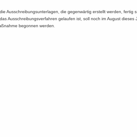
e Aus­schrei­bungs­un­ter­la­gen, die ge­gen­wär­tig er­stellt wer­den, fer­tig 
as Aus­schrei­bungs­ver­fah­ren ge­lau­fen ist, soll noch im Au­gust die­ses 
ß­nah­me be­gon­nen wer­den.