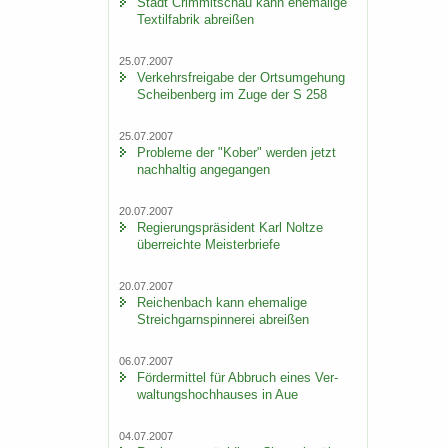
Stadt Crim­mit­schau kann ehe­ma­li­ge
Tex­til­fa­brik ab­rei­ßen
25.07.2007
Ver­kehrs­frei­ga­be der Orts­um­ge­hung
Schei­ben­berg im Zuge der S 258
25.07.2007
Pro­ble­me der "Kober" wer­den jetzt
nach­hal­tig an­ge­gan­gen
20.07.2007
Re­gie­rungs­prä­si­dent Karl Nolt­ze
über­reich­te Meis­ter­brie­fe
20.07.2007
Rei­chen­bach kann ehe­ma­li­ge
Streich­garn­spin­ne­rei ab­rei­ßen
06.07.2007
För­der­mit­tel für Ab­bruch eines Ver­
wal­tungs­hoch­hau­ses in Aue
04.07.2007