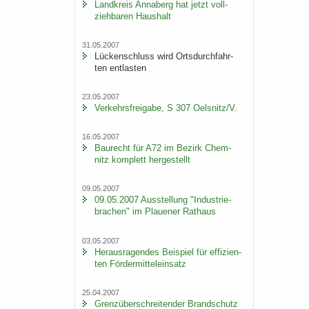
Land­kreis An­na­berg hat jetzt voll­
zieh­ba­ren Haus­halt
31.05.2007
Lü­cken­schluss wird Orts­durch­fahr­
ten ent­las­ten
23.05.2007
Ver­kehrs­frei­ga­be, S 307 Oels­nitz/V.
16.05.2007
Bau­recht für A72 im Be­zirk Chem­
nitz kom­plett her­ge­stellt
09.05.2007
09.05.2007 Aus­stel­lung "In­dus­trie­
bra­chen" im Plaue­ner Rat­haus
03.05.2007
Her­aus­ra­gen­des Bei­spiel für ef­fi­zi­en­
ten För­der­mit­tel­ein­satz
25.04.2007
Grenz­über­schrei­ten­der Brand­schutz