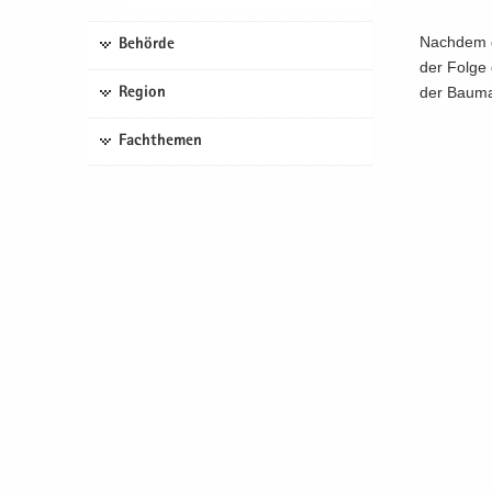
Nach­dem di
Behörde
der Folge d
der Bau­ma
Region
Fachthemen