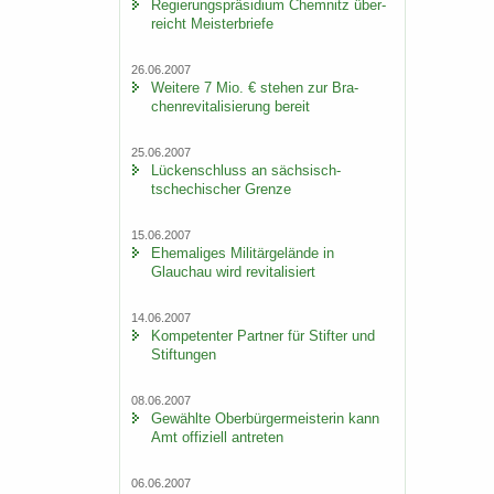
Re­gie­rungs­prä­si­di­um Chem­nitz über­
reicht Meis­ter­brie­fe
26.06.2007
Wei­te­re 7 Mio. € ste­hen zur Bra­
chen­re­vi­ta­li­sie­rung be­reit
25.06.2007
Lü­cken­schluss an sächsisch-​
tschechischer Gren­ze
15.06.2007
Ehe­ma­li­ges Mi­li­tär­ge­län­de in
Glauch­au wird re­vi­ta­li­siert
14.06.2007
Kom­pe­ten­ter Part­ner für Stif­ter und
Stif­tun­gen
08.06.2007
Ge­wähl­te Ober­bür­ger­meis­te­rin kann
Amt of­fi­zi­ell an­tre­ten
06.06.2007