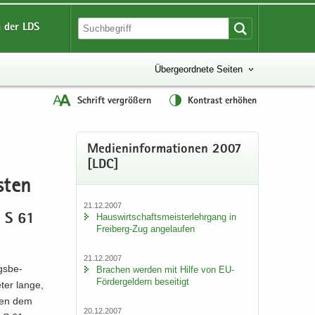
 der LDS
Übergeordnete Seiten
Schrift vergrößern
Kontrast erhöhen
Me­di­en­in­for­ma­tio­nen 2007
[LDC]
s­ten
21.12.2007
Haus­wirt­schafts­meis­ter­lehr­gang in
r S 61
Freiberg-​Zug an­ge­lau­fen
21.12.2007
gs­be­
Bra­chen wer­den mit Hilfe von EU-​
Fördergeldern be­sei­tigt
eter lange,
chen dem
20.12.2007