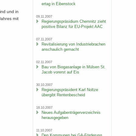
er­tag in Ei­ben­stock
sind und in
09.11.2007
Jah­res mit
Re­gie­rungs­prä­si­di­um Chem­nitz zieht
po­si­ti­ve Bi­lanz für EU-​Projekt AAC
07.11.2007
Re­vi­ta­li­sie­rung von In­dus­trie­bra­chen
an­schau­lich ge­macht
02.11.2007
Bau von Bio­gas­an­la­ge in Mül­sen St.
Jacob vor­erst auf Eis
30.10.2007
Re­gie­rungs­prä­si­dent Karl Nolt­ze
über­gibt Ren­ten­be­scheid
18.10.2007
Neues Auf­ga­ben­trä­ger­ver­zeich­nis
her­aus­ge­ge­ben
11.10.2007
Den Kom­mu­nen bei GA-​Förderung