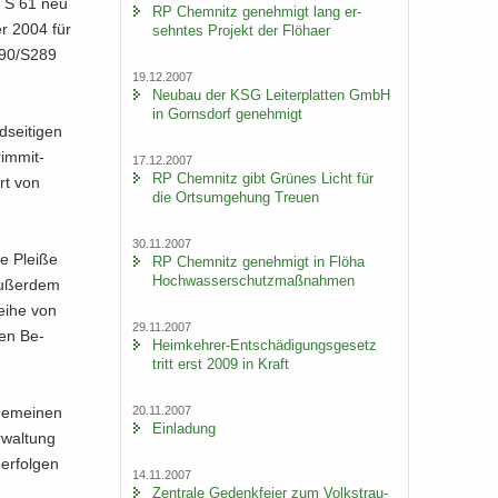
r S 61 neu
RP Chem­nitz ge­neh­migt lang er­
r 2004 für
sehn­tes Pro­jekt der Flöha­er
 290/S289
19.12.2007
Neu­bau der KSG Lei­ter­plat­ten GmbH
in Gorns­dorf ge­neh­migt
sei­ti­gen
im­mit­
17.12.2007
RP Chem­nitz gibt Grü­nes Licht für
hrt von
die Orts­um­ge­hung Treu­en
30.11.2007
e Plei­ße
RP Chem­nitz ge­neh­migt in Flöha
Hoch­was­ser­schutz­maß­nah­men
u­ßer­dem
Reihe von
29.11.2007
ten Be­
Heimkehrer-​Entschädigungsgesetz
tritt erst 2009 in Kraft
20.11.2007
ge­mei­nen
Ein­la­dung
­wal­tung
r­fol­gen
14.11.2007
Zen­tra­le Ge­denk­fei­er zum Volks­trau­