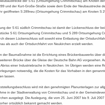
eu­bau­stre­cke der S 61 (Orts­um­ge­hung Crim­mit­schau) am Kno­ten de
289 und der Kurt-​Große-Straße sowie dem Ende der Neu­bau­stre­cke de
hr ge­öff­ne­ten S 289neu (Orts­um­ge­hung Crim­mit­schau) am Kno­ten S
gung der S 61 süd­lich Crim­mit­schau ist damit der Lü­cken­schluss der beid­
­stü­cke S 61 Orts­um­ge­hung Crim­mit­schau und S 289 Orts­um­ge­hung Cr
h die­sen Lü­cken­schluss soll so­wohl eine Ent­las­tung der Orts­durch­fa
hau als auch der Orts­durch­fahrt von Neu­kir­chen er­zielt wer­den.
 der Bau­maß­nah­me ist die Er­rich­tung eines Brü­cken­bau­werks über di
wei­te­ren Brü­cke über die Glei­se der Deut­sche Bahn AG vor­ge­se­hen. A
r Ab­riss einer In­dus­trie­bra­che in Neu­kir­chen. Im Üb­ri­gen wer­den eine 
er­le­gun­gen not­wen­dig, die die Kos­ten für das Vor­ha­ben in den ge­nann­
gen las­sen.
st­stel­lungs­be­schluss wird mit den ge­neh­mig­ten Plan­un­ter­la­gen zur all­
ah­me in der Stadt­ver­wal­tung von Crim­mit­schau und in der Ge­mein­de­ver
­chen aus­ge­legt. Die Aus­le­gung, die vom 25. Juni 2007 bis 9. Juli 2007 e
vor­her orts­üb­lich be­kannt ge­macht wer­den.