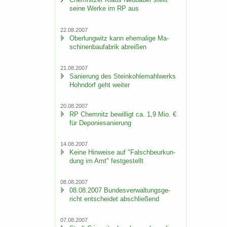
seine Werke im RP aus
22.08.2007
Ober­lung­witz kann ehe­ma­li­ge Ma­
schi­nen­bau­fa­brik ab­rei­ßen
21.08.2007
Sa­nie­rung des Stein­koh­le­mahl­werks
Hohn­dorf geht wei­ter
20.08.2007
RP Chem­nitz be­wil­ligt ca. 1,9 Mio. €
für De­po­nie­sa­nie­rung
14.08.2007
Keine Hin­wei­se auf "Falsch­be­ur­kun­
dung im Amt" fest­ge­stellt
08.08.2007
08.08.2007 Bun­des­ver­wal­tungs­ge­
richt ent­schei­det ab­schlie­ßend
07.08.2007