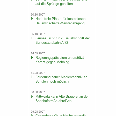
auf die Sprün­ge ge­hol­fen
10.10.2007
Noch freie Plät­ze für kos­ten­lo­sen
Hauswirtschafts-​Meisterlehrgang
05.10.2007
Grü­nes Licht für 2. Bau­ab­schnitt der
Bun­des­au­to­bahn A 72
14.09.2007
Re­gie­rungs­prä­si­di­um un­ter­stützt
Kampf gegen Mob­bing
31.08.2007
För­de­rung neuer Me­di­en­tech­nik an
Schu­len noch mög­lich
30.08.2007
Mitt­wei­da kann Alte Braue­rei an der
Bahn­hof­stra­ße ab­rei­ßen
29.08.2007
Chem­nit­zer Klaus Neu­bau­er stellt