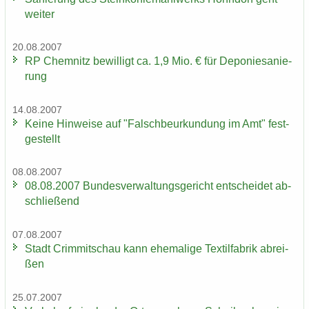
wei­ter
20.08.2007
RP Chem­nitz be­wil­ligt ca. 1,9 Mio. € für De­po­nie­sa­nie­
rung
14.08.2007
Keine Hin­wei­se auf "Falsch­be­ur­kun­dung im Amt" fest­
ge­stellt
08.08.2007
08.08.2007 Bun­des­ver­wal­tungs­ge­richt ent­schei­det ab­
schlie­ßend
07.08.2007
Stadt Crim­mit­schau kann ehe­ma­li­ge Tex­til­fa­brik ab­rei­
ßen
25.07.2007