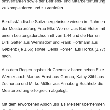
ons­ver­fah­ren sowie der Betriebs-​ und Mit­ar­bei­ter­füh­rung
zu kom­plet­tie­ren und zu ver­tie­fen.
Be­rufs­stän­di­sche Spit­zen­er­geb­nis­se wie­sen im Rah­men
der Meis­ter­prü­fung Frau Elke Wer­ner aus Bad Els­ter mit
einem Leis­tungs­durch­schnitt von 1.44 und die Her­ren
Dirk Gat­ter aus Werms­dorf und Frank Hoff­mann aus
Gab­lenz (je 1.66) sowie Denis Röh­rer aus Horka (1,77)
nach.
Aus dem Re­gie­rungs­be­zirk Chem­nitz haben neben Elke
Wer­ner auch Mar­kus Ernst aus Gorn­au, Kathy Stihl aus
Zschor­lau und Mirko Mül­ler aus Annaberg-​Buchholz die
Meis­ter­prü­fung er­folg­reich ab­ge­legt.
Mit dem er­wor­be­nen Ab­schluss als Meis­ter über­neh­men