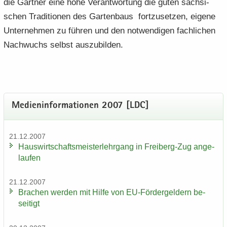
die Gärt­ner eine hohe Ver­ant­wor­tung die guten säch­si­
schen Tra­di­tio­nen des Gar­ten­baus fort­zu­set­zen, ei­ge­ne
Un­ter­neh­men zu füh­ren und den not­wen­di­gen fach­li­chen
Nach­wuchs selbst aus­zu­bil­den.
Me­di­en­in­for­ma­tio­nen 2007 [LDC]
21.12.2007
Haus­wirt­schafts­meis­ter­lehr­gang in Freiberg-​Zug an­ge­
lau­fen
21.12.2007
Bra­chen wer­den mit Hilfe von EU-​Fördergeldern be­
sei­tigt