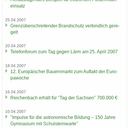
ein­satz
25.04.2007
Grenz­über­schrei­ten­der Brand­schutz ver­bind­lich ge­re­
gelt
20.04.2007
Te­le­fon­fo­rum zum Tag gegen Lärm am 25. April 2007
18.04.2007
12. Eu­ro­päi­scher Bau­ern­markt zum Auf­takt der Eu­ro­
pa­wo­che
16.04.2007
Rei­chen­bach er­hält für "Tag der Sach­sen" 700.000 €
10.04.2007
"Im­pul­se für die as­tro­no­mi­sche Bil­dung – 150 Jahre
Gym­na­si­um mit Schul­stern­war­te"