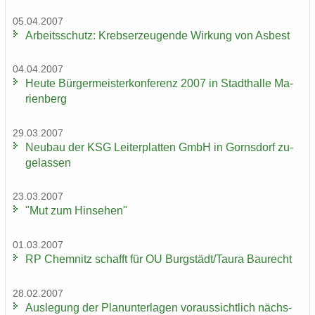
05.04.2007
Ar­beits­schutz: Krebs­er­zeu­gen­de Wir­kung von Asbest
04.04.2007
Heute Bür­ger­meis­ter­kon­fe­renz 2007 in Stadt­hal­le Ma­
ri­en­berg
29.03.2007
Neu­bau der KSG Lei­ter­plat­ten GmbH in Gorns­dorf zu­
ge­las­sen
23.03.2007
"Mut zum Hin­se­hen"
01.03.2007
RP Chem­nitz schafft für OU Burg­städt/Taura Bau­recht
28.02.2007
Aus­le­gung der Plan­un­ter­la­gen vor­aus­sicht­lich nächs­