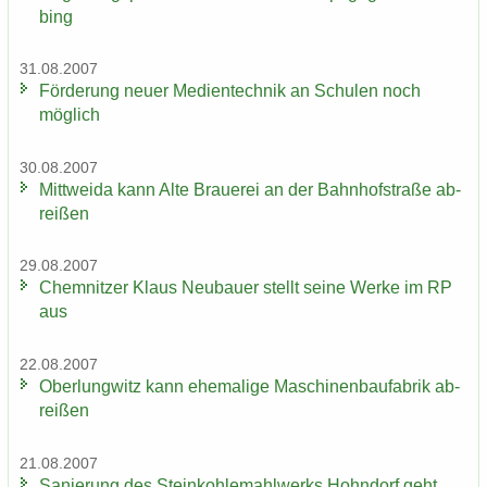
bing
31.08.2007
För­de­rung neuer Me­di­en­tech­nik an Schu­len noch
mög­lich
30.08.2007
Mitt­wei­da kann Alte Braue­rei an der Bahn­hof­stra­ße ab­
rei­ßen
29.08.2007
Chem­nit­zer Klaus Neu­bau­er stellt seine Werke im RP
aus
22.08.2007
Ober­lung­witz kann ehe­ma­li­ge Ma­schi­nen­bau­fa­brik ab­
rei­ßen
21.08.2007
Sa­nie­rung des Stein­koh­le­mahl­werks Hohn­dorf geht