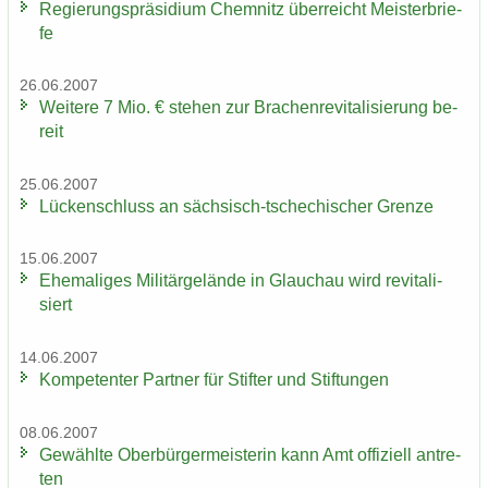
Re­gie­rungs­prä­si­di­um Chem­nitz über­reicht Meis­ter­brie­
fe
26.06.2007
Wei­te­re 7 Mio. € ste­hen zur Bra­chen­re­vi­ta­li­sie­rung be­
reit
25.06.2007
Lü­cken­schluss an sächsisch-​tschechischer Gren­ze
15.06.2007
Ehe­ma­li­ges Mi­li­tär­ge­län­de in Glauch­au wird re­vi­ta­li­
siert
14.06.2007
Kom­pe­ten­ter Part­ner für Stif­ter und Stif­tun­gen
08.06.2007
Ge­wähl­te Ober­bür­ger­meis­te­rin kann Amt of­fi­zi­ell an­tre­
ten