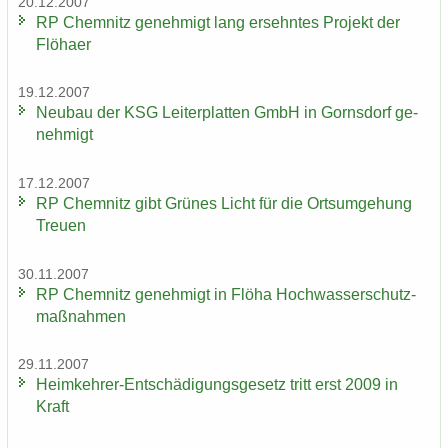
20.12.2007
RP Chem­nitz ge­neh­migt lang er­sehn­tes Pro­jekt der
Flöha­er
19.12.2007
Neu­bau der KSG Lei­ter­plat­ten GmbH in Gorns­dorf ge­
neh­migt
17.12.2007
RP Chem­nitz gibt Grü­nes Licht für die Orts­um­ge­hung
Treu­en
30.11.2007
RP Chem­nitz ge­neh­migt in Flöha Hoch­was­ser­schutz­
maß­nah­men
29.11.2007
Heimkehrer-​Entschädigungsgesetz tritt erst 2009 in
Kraft