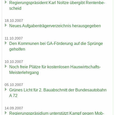
Re­gie­rungs­prä­si­dent Karl Nolt­ze über­gibt Ren­ten­be­
scheid
18.10.2007
Neues Auf­ga­ben­trä­ger­ver­zeich­nis her­aus­ge­ge­ben
11.10.2007
Den Kom­mu­nen bei GA-​Förderung auf die Sprün­ge
ge­hol­fen
10.10.2007
Noch freie Plät­ze für kos­ten­lo­sen Hauswirtschafts-​
Meisterlehrgang
05.10.2007
Grü­nes Licht für 2. Bau­ab­schnitt der Bun­des­au­to­bahn
A 72
14.09.2007
Re­gie­rungs­prä­si­di­um un­ter­stützt Kampf gegen Mob­