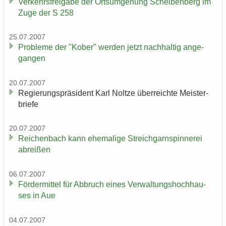
Ver­kehrs­frei­ga­be der Orts­um­ge­hung Schei­ben­berg im
Zuge der S 258
25.07.2007
Pro­ble­me der "Kober" wer­den jetzt nach­hal­tig an­ge­
gan­gen
20.07.2007
Re­gie­rungs­prä­si­dent Karl Nolt­ze über­reich­te Meis­ter­
brie­fe
20.07.2007
Rei­chen­bach kann ehe­ma­li­ge Streich­garn­spin­ne­rei
ab­rei­ßen
06.07.2007
För­der­mit­tel für Ab­bruch eines Ver­wal­tungs­hoch­hau­
ses in Aue
04.07.2007