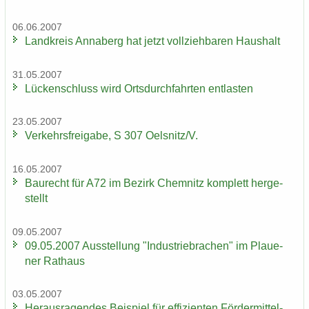
06.06.2007
Land­kreis An­na­berg hat jetzt voll­zieh­ba­ren Haus­halt
31.05.2007
Lü­cken­schluss wird Orts­durch­fahr­ten ent­las­ten
23.05.2007
Ver­kehrs­frei­ga­be, S 307 Oels­nitz/V.
16.05.2007
Bau­recht für A72 im Be­zirk Chem­nitz kom­plett her­ge­
stellt
09.05.2007
09.05.2007 Aus­stel­lung "In­dus­trie­bra­chen" im Plaue­
ner Rat­haus
03.05.2007
Her­aus­ra­gen­des Bei­spiel für ef­fi­zi­en­ten För­der­mit­tel­