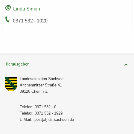
Linda Simon
0371 532 - 1020
Herausgeber
Lan­des­di­rek­ti­on Sach­sen
Alt­chem­nit­zer Stra­ße 41
09120 Chem­nitz
Te­le­fon: 0371 532 - 0
Te­le­fax: 0371 532 - 1929
E-​Mail:
post[at]lds.sach­sen.de