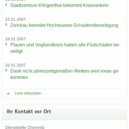
Stadt­zen­trum Klin­gen­thal be­kommt Kreis­ver­kehr
23.01.2007
Zwi­ckau be­en­det Hochwasser-​Schadensbeseitigung
18.01.2007
Plau­en und Vogt­land­kreis haben alle Flut­schä­den be­
sei­tigt
16.01.2007
Dank nicht jah­res­zeit­ge­mä­ßen Wet­ters weit voran ge­
kom­men
Liste re­du­zie­ren ...
Ihr Kon­takt vor Ort
Dienst­stel­le Chem­nitz