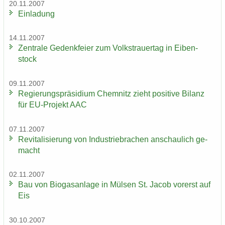
20.11.2007
Ein­la­dung
14.11.2007
Zen­tra­le Ge­denk­fei­er zum Volks­trau­er­tag in Ei­ben­
stock
09.11.2007
Re­gie­rungs­prä­si­di­um Chem­nitz zieht po­si­ti­ve Bi­lanz
für EU-​Projekt AAC
07.11.2007
Re­vi­ta­li­sie­rung von In­dus­trie­bra­chen an­schau­lich ge­
macht
02.11.2007
Bau von Bio­gas­an­la­ge in Mül­sen St. Jacob vor­erst auf
Eis
30.10.2007