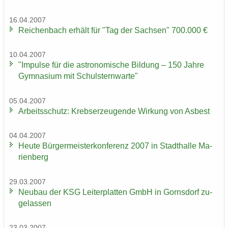
16.04.2007
Rei­chen­bach er­hält für "Tag der Sach­sen" 700.000 €
10.04.2007
"Im­pul­se für die as­tro­no­mi­sche Bil­dung – 150 Jahre
Gym­na­si­um mit Schul­stern­war­te"
05.04.2007
Ar­beits­schutz: Krebs­er­zeu­gen­de Wir­kung von Asbest
04.04.2007
Heute Bür­ger­meis­ter­kon­fe­renz 2007 in Stadt­hal­le Ma­
ri­en­berg
29.03.2007
Neu­bau der KSG Lei­ter­plat­ten GmbH in Gorns­dorf zu­
ge­las­sen
23.03.2007