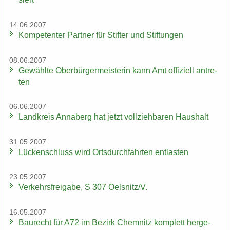
14.06.2007
Kom­pe­ten­ter Part­ner für Stif­ter und Stif­tun­gen
08.06.2007
Ge­wähl­te Ober­bür­ger­meis­te­rin kann Amt of­fi­zi­ell an­tre­
ten
06.06.2007
Land­kreis An­na­berg hat jetzt voll­zieh­ba­ren Haus­halt
31.05.2007
Lü­cken­schluss wird Orts­durch­fahr­ten ent­las­ten
23.05.2007
Ver­kehrs­frei­ga­be, S 307 Oels­nitz/V.
16.05.2007
Bau­recht für A72 im Be­zirk Chem­nitz kom­plett her­ge­