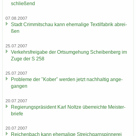
schlie­ßend
07.08.2007
Stadt Crim­mit­schau kann ehe­ma­li­ge Tex­til­fa­brik ab­rei­
ßen
25.07.2007
Ver­kehrs­frei­ga­be der Orts­um­ge­hung Schei­ben­berg im
Zuge der S 258
25.07.2007
Pro­ble­me der "Kober" wer­den jetzt nach­hal­tig an­ge­
gan­gen
20.07.2007
Re­gie­rungs­prä­si­dent Karl Nolt­ze über­reich­te Meis­ter­
brie­fe
20.07.2007
Rei­chen­bach kann ehe­ma­li­ge Streich­garn­spin­ne­rei