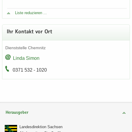
Liste re­du­zie­ren ...
Ihr Kon­takt vor Ort
Dienst­stel­le Chem­nitz
Linda Simon
0371 532 - 1020
Herausgeber
Lan­des­di­rek­ti­on Sach­sen