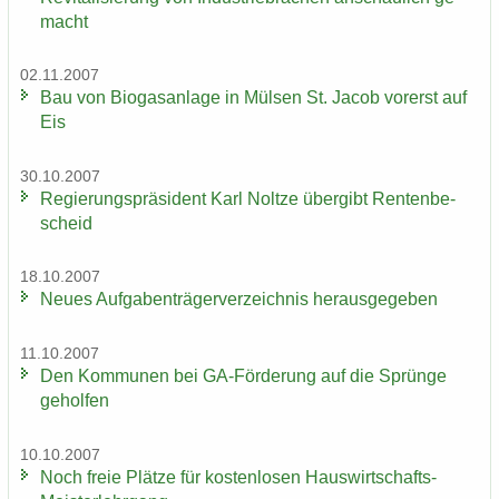
macht
02.11.2007
Bau von Bio­gas­an­la­ge in Mül­sen St. Jacob vor­erst auf
Eis
30.10.2007
Re­gie­rungs­prä­si­dent Karl Nolt­ze über­gibt Ren­ten­be­
scheid
18.10.2007
Neues Auf­ga­ben­trä­ger­ver­zeich­nis her­aus­ge­ge­ben
11.10.2007
Den Kom­mu­nen bei GA-​Förderung auf die Sprün­ge
ge­hol­fen
10.10.2007
Noch freie Plät­ze für kos­ten­lo­sen Hauswirtschafts-​