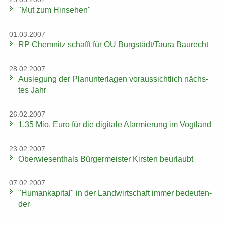
"Mut zum Hin­se­hen"
01.03.2007
RP Chem­nitz schafft für OU Burg­städt/Taura Bau­recht
28.02.2007
Aus­le­gung der Plan­un­ter­la­gen vor­aus­sicht­lich nächs­
tes Jahr
26.02.2007
1,35 Mio. Euro für die di­gi­ta­le Alar­mie­rung im Vogt­land
23.02.2007
Ober­wie­sen­thals Bür­ger­meis­ter Kirs­ten be­ur­laubt
07.02.2007
"Hu­man­ka­pi­tal" in der Land­wirt­schaft immer be­deu­ten­
der