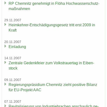
RP Chem­nitz ge­neh­migt in Flöha Hoch­was­ser­schutz­
maß­nah­men
29.11.2007
Heimkehrer-​Entschädigungsgesetz tritt erst 2009 in
Kraft
20.11.2007
Ein­la­dung
14.11.2007
Zen­tra­le Ge­denk­fei­er zum Volks­trau­er­tag in Ei­ben­
stock
09.11.2007
Re­gie­rungs­prä­si­di­um Chem­nitz zieht po­si­ti­ve Bi­lanz
für EU-​Projekt AAC
07.11.2007
Re­vi­ta­li­sie­rung von In­dus­trie­bra­chen an­schau­lich ge­