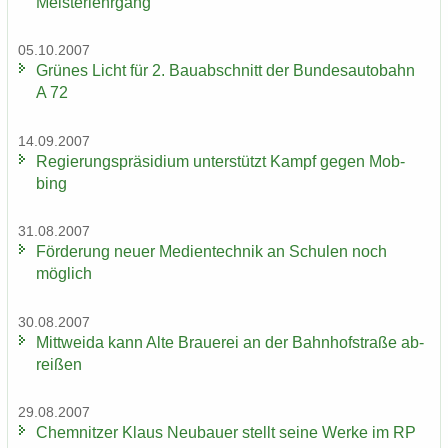
Meisterlehrgang
05.10.2007
Grü­nes Licht für 2. Bau­ab­schnitt der Bun­des­au­to­bahn
A 72
14.09.2007
Re­gie­rungs­prä­si­di­um un­ter­stützt Kampf gegen Mob­
bing
31.08.2007
För­de­rung neuer Me­di­en­tech­nik an Schu­len noch
mög­lich
30.08.2007
Mitt­wei­da kann Alte Braue­rei an der Bahn­hof­stra­ße ab­
rei­ßen
29.08.2007
Chem­nit­zer Klaus Neu­bau­er stellt seine Werke im RP