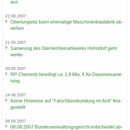
aus
22.08.2007
Ober­lung­witz kann ehe­ma­li­ge Ma­schi­nen­bau­fa­brik ab­
rei­ßen
21.08.2007
Sa­nie­rung des Stein­koh­le­mahl­werks Hohn­dorf geht
wei­ter
20.08.2007
RP Chem­nitz be­wil­ligt ca. 1,9 Mio. € für De­po­nie­sa­nie­
rung
14.08.2007
Keine Hin­wei­se auf "Falsch­be­ur­kun­dung im Amt" fest­
ge­stellt
08.08.2007
08.08.2007 Bun­des­ver­wal­tungs­ge­richt ent­schei­det ab­