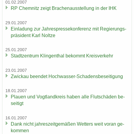
01.02.2007
RP Chem­nitz zeigt Bra­chen­aus­stel­lung in der IHK
29.01.2007
Ein­la­dung zur Jah­res­pres­se­kon­fe­renz mit Re­gie­rungs­
prä­si­dent Karl Nolt­ze
25.01.2007
Stadt­zen­trum Klin­gen­thal be­kommt Kreis­ver­kehr
23.01.2007
Zwi­ckau be­en­det Hochwasser-​Schadensbeseitigung
18.01.2007
Plau­en und Vogt­land­kreis haben alle Flut­schä­den be­
sei­tigt
16.01.2007
Dank nicht jah­res­zeit­ge­mä­ßen Wet­ters weit voran ge­
kom­men