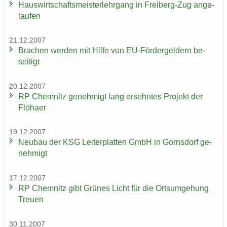
Haus­wirt­schafts­meis­ter­lehr­gang in Freiberg-​Zug an­ge­
lau­fen
21.12.2007
Bra­chen wer­den mit Hilfe von EU-​Fördergeldern be­
sei­tigt
20.12.2007
RP Chem­nitz ge­neh­migt lang er­sehn­tes Pro­jekt der
Flöha­er
19.12.2007
Neu­bau der KSG Lei­ter­plat­ten GmbH in Gorns­dorf ge­
neh­migt
17.12.2007
RP Chem­nitz gibt Grü­nes Licht für die Orts­um­ge­hung
Treu­en
30.11.2007