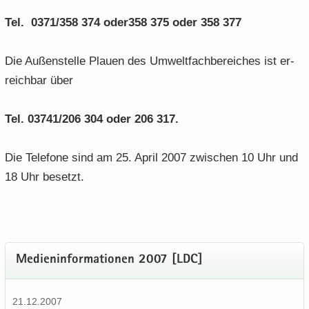
Tel. 0371/358 374 oder358 375 oder 358 377
Die Au­ßen­stel­le Plau­en des Um­welt­fach­be­rei­ches ist er­
reich­bar über
Tel. 03741/206 304 oder 206 317.
Die Te­le­fo­ne sind am 25. April 2007 zwi­schen 10 Uhr und
18 Uhr be­setzt.
Me­di­en­in­for­ma­tio­nen 2007 [LDC]
21.12.2007