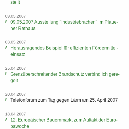
stellt
09.05.2007
09.05.2007 Aus­stel­lung "In­dus­trie­bra­chen" im Plaue­
ner Rat­haus
03.05.2007
Her­aus­ra­gen­des Bei­spiel für ef­fi­zi­en­ten För­der­mit­tel­
ein­satz
25.04.2007
Grenz­über­schrei­ten­der Brand­schutz ver­bind­lich ge­re­
gelt
20.04.2007
Te­le­fon­fo­rum zum Tag gegen Lärm am 25. April 2007
18.04.2007
12. Eu­ro­päi­scher Bau­ern­markt zum Auf­takt der Eu­ro­
pa­wo­che