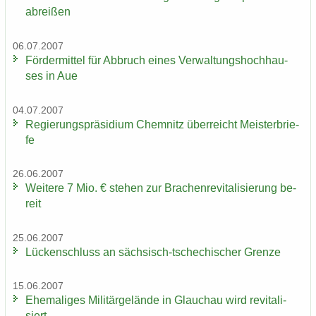
ab­rei­ßen
06.07.2007
För­der­mit­tel für Ab­bruch eines Ver­wal­tungs­hoch­hau­
ses in Aue
04.07.2007
Re­gie­rungs­prä­si­di­um Chem­nitz über­reicht Meis­ter­brie­
fe
26.06.2007
Wei­te­re 7 Mio. € ste­hen zur Bra­chen­re­vi­ta­li­sie­rung be­
reit
25.06.2007
Lü­cken­schluss an sächsisch-​tschechischer Gren­ze
15.06.2007
Ehe­ma­li­ges Mi­li­tär­ge­län­de in Glauch­au wird re­vi­ta­li­
siert