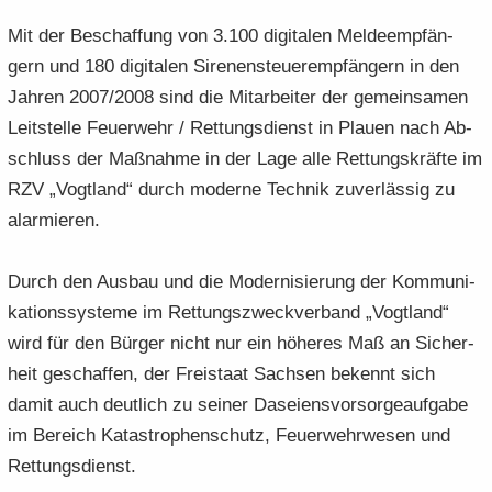
Mit der Be­schaf­fung von 3.100 di­gi­ta­len Mel­de­emp­fän­
gern und 180 di­gi­ta­len Si­re­nen­steu­er­emp­fän­gern in den
Jah­ren 2007/2008 sind die Mit­ar­bei­ter der ge­mein­sa­men
Leit­stel­le Feu­er­wehr / Ret­tungs­dienst in Plau­en nach Ab­
schluss der Maß­nah­me in der Lage alle Ret­tungs­kräf­te im
RZV „Vogt­land“ durch mo­der­ne Tech­nik zu­ver­läs­sig zu
alar­mie­ren.
Durch den Aus­bau und die Mo­der­ni­sie­rung der Kom­mu­ni­
ka­ti­ons­sys­te­me im Ret­tungs­zweck­ver­band „Vogt­land“
wird für den Bür­ger nicht nur ein hö­he­res Maß an Si­cher­
heit ge­schaf­fen, der Frei­staat Sach­sen be­kennt sich
damit auch deut­lich zu sei­ner Da­sei­ens­vor­sor­ge­auf­ga­be
im Be­reich Ka­ta­stro­phen­schutz, Feu­er­wehr­we­sen und
Ret­tungs­dienst.