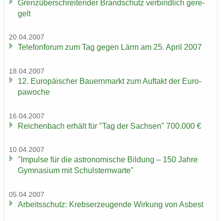
Grenz­über­schrei­ten­der Brand­schutz ver­bind­lich ge­re­
gelt
20.04.2007
Te­le­fon­fo­rum zum Tag gegen Lärm am 25. April 2007
18.04.2007
12. Eu­ro­päi­scher Bau­ern­markt zum Auf­takt der Eu­ro­
pa­wo­che
16.04.2007
Rei­chen­bach er­hält für "Tag der Sach­sen" 700.000 €
10.04.2007
"Im­pul­se für die as­tro­no­mi­sche Bil­dung – 150 Jahre
Gym­na­si­um mit Schul­stern­war­te"
05.04.2007
Ar­beits­schutz: Krebs­er­zeu­gen­de Wir­kung von Asbest