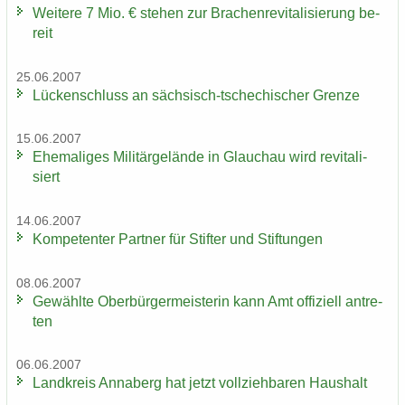
Wei­te­re 7 Mio. € ste­hen zur Bra­chen­re­vi­ta­li­sie­rung be­
reit
25.06.2007
Lü­cken­schluss an sächsisch-​tschechischer Gren­ze
15.06.2007
Ehe­ma­li­ges Mi­li­tär­ge­län­de in Glauch­au wird re­vi­ta­li­
siert
14.06.2007
Kom­pe­ten­ter Part­ner für Stif­ter und Stif­tun­gen
08.06.2007
Ge­wähl­te Ober­bür­ger­meis­te­rin kann Amt of­fi­zi­ell an­tre­
ten
06.06.2007
Land­kreis An­na­berg hat jetzt voll­zieh­ba­ren Haus­halt