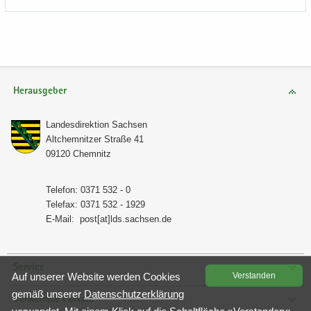
Herausgeber
Lan­des­di­rek­ti­on Sach­sen
Alt­chem­nit­zer Stra­ße 41
09120 Chem­nitz
Te­le­fon: 0371 532 - 0
Te­le­fax: 0371 532 - 1929
E-​Mail:
post[at]lds.sach­sen.de
Service
Auf un­se­rer Web­site wer­den Coo­kies
Ver­stan­den
gemäß un­se­rer
Da­ten­schutz­er­klä­rung
Verwandte Portale