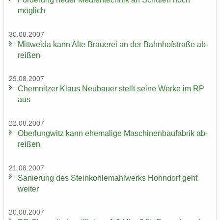
mög­lich
30.08.2007
Mitt­wei­da kann Alte Braue­rei an der Bahn­hof­stra­ße ab­
rei­ßen
29.08.2007
Chem­nit­zer Klaus Neu­bau­er stellt seine Werke im RP
aus
22.08.2007
Ober­lung­witz kann ehe­ma­li­ge Ma­schi­nen­bau­fa­brik ab­
rei­ßen
21.08.2007
Sa­nie­rung des Stein­koh­le­mahl­werks Hohn­dorf geht
wei­ter
20.08.2007