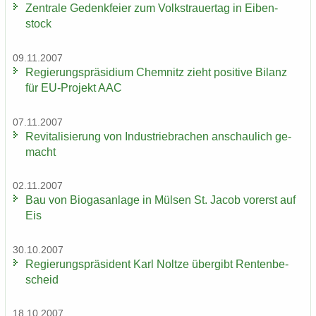
Zen­tra­le Ge­denk­fei­er zum Volks­trau­er­tag in Ei­ben­
stock
09.11.2007
Re­gie­rungs­prä­si­di­um Chem­nitz zieht po­si­ti­ve Bi­lanz
für EU-​Projekt AAC
07.11.2007
Re­vi­ta­li­sie­rung von In­dus­trie­bra­chen an­schau­lich ge­
macht
02.11.2007
Bau von Bio­gas­an­la­ge in Mül­sen St. Jacob vor­erst auf
Eis
30.10.2007
Re­gie­rungs­prä­si­dent Karl Nolt­ze über­gibt Ren­ten­be­
scheid
18.10.2007