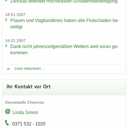
Zwi­ckau be­en­det Hochwasser-​Schadensbeseitigung
18.01.2007
Plau­en und Vogt­land­kreis haben alle Flut­schä­den be­
sei­tigt
16.01.2007
Dank nicht jah­res­zeit­ge­mä­ßen Wet­ters weit voran ge­
kom­men
Liste re­du­zie­ren ...
Ihr Kon­takt vor Ort
Dienst­stel­le Chem­nitz
Linda Simon
0371 532 - 1020