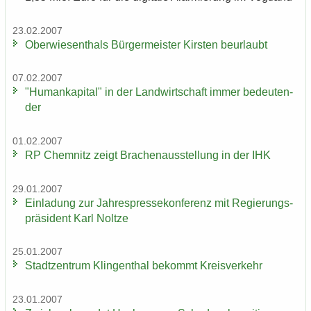
23.02.2007
Ober­wie­sen­thals Bür­ger­meis­ter Kirs­ten be­ur­laubt
07.02.2007
"Hu­man­ka­pi­tal" in der Land­wirt­schaft immer be­deu­ten­
der
01.02.2007
RP Chem­nitz zeigt Bra­chen­aus­stel­lung in der IHK
29.01.2007
Ein­la­dung zur Jah­res­pres­se­kon­fe­renz mit Re­gie­rungs­
prä­si­dent Karl Nolt­ze
25.01.2007
Stadt­zen­trum Klin­gen­thal be­kommt Kreis­ver­kehr
23.01.2007