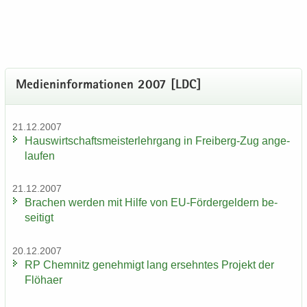
Me­di­en­in­for­ma­tio­nen 2007 [LDC]
21.12.2007
Haus­wirt­schafts­meis­ter­lehr­gang in Freiberg-​Zug an­ge­
lau­fen
21.12.2007
Bra­chen wer­den mit Hilfe von EU-​Fördergeldern be­
sei­tigt
20.12.2007
RP Chem­nitz ge­neh­migt lang er­sehn­tes Pro­jekt der
Flöha­er