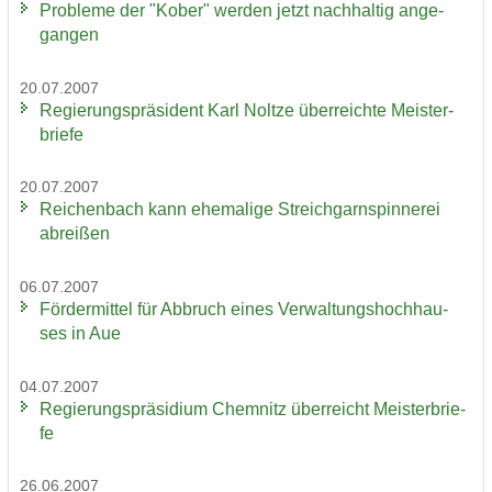
Pro­ble­me der "Kober" wer­den jetzt nach­hal­tig an­ge­
gan­gen
20.07.2007
Re­gie­rungs­prä­si­dent Karl Nolt­ze über­reich­te Meis­ter­
brie­fe
20.07.2007
Rei­chen­bach kann ehe­ma­li­ge Streich­garn­spin­ne­rei
ab­rei­ßen
06.07.2007
För­der­mit­tel für Ab­bruch eines Ver­wal­tungs­hoch­hau­
ses in Aue
04.07.2007
Re­gie­rungs­prä­si­di­um Chem­nitz über­reicht Meis­ter­brie­
fe
26.06.2007