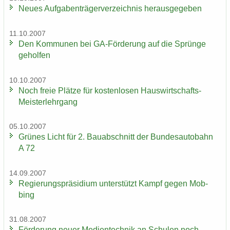
Neues Auf­ga­ben­trä­ger­ver­zeich­nis her­aus­ge­ge­ben
11.10.2007
Den Kom­mu­nen bei GA-​Förderung auf die Sprün­ge
ge­hol­fen
10.10.2007
Noch freie Plät­ze für kos­ten­lo­sen Hauswirtschafts-​
Meisterlehrgang
05.10.2007
Grü­nes Licht für 2. Bau­ab­schnitt der Bun­des­au­to­bahn
A 72
14.09.2007
Re­gie­rungs­prä­si­di­um un­ter­stützt Kampf gegen Mob­
bing
31.08.2007
För­de­rung neuer Me­di­en­tech­nik an Schu­len noch