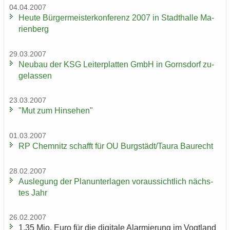
04.04.2007
Heute Bür­ger­meis­ter­kon­fe­renz 2007 in Stadt­hal­le Ma­
ri­en­berg
29.03.2007
Neu­bau der KSG Lei­ter­plat­ten GmbH in Gorns­dorf zu­
ge­las­sen
23.03.2007
"Mut zum Hin­se­hen"
01.03.2007
RP Chem­nitz schafft für OU Burg­städt/Taura Bau­recht
28.02.2007
Aus­le­gung der Plan­un­ter­la­gen vor­aus­sicht­lich nächs­
tes Jahr
26.02.2007
1,35 Mio. Euro für die di­gi­ta­le Alar­mie­rung im Vogt­land