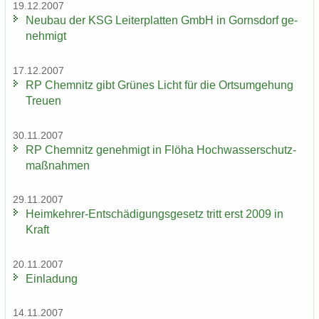
19.12.2007
Neu­bau der KSG Lei­ter­plat­ten GmbH in Gorns­dorf ge­
neh­migt
17.12.2007
RP Chem­nitz gibt Grü­nes Licht für die Orts­um­ge­hung
Treu­en
30.11.2007
RP Chem­nitz ge­neh­migt in Flöha Hoch­was­ser­schutz­
maß­nah­men
29.11.2007
Heimkehrer-​Entschädigungsgesetz tritt erst 2009 in
Kraft
20.11.2007
Ein­la­dung
14.11.2007