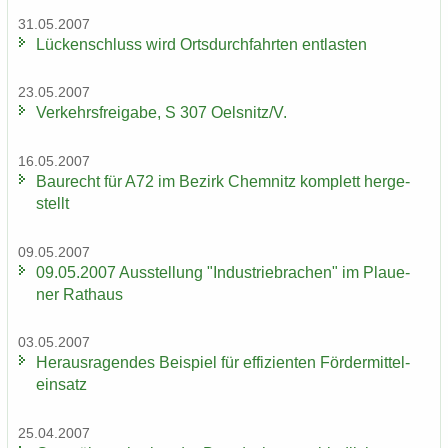
31.05.2007
Lü­cken­schluss wird Orts­durch­fahr­ten ent­las­ten
23.05.2007
Ver­kehrs­frei­ga­be, S 307 Oels­nitz/V.
16.05.2007
Bau­recht für A72 im Be­zirk Chem­nitz kom­plett her­ge­
stellt
09.05.2007
09.05.2007 Aus­stel­lung "In­dus­trie­bra­chen" im Plaue­
ner Rat­haus
03.05.2007
Her­aus­ra­gen­des Bei­spiel für ef­fi­zi­en­ten För­der­mit­tel­
ein­satz
25.04.2007