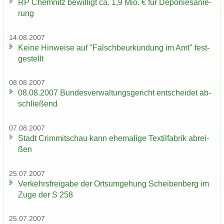
RP Chem­nitz be­wil­ligt ca. 1,9 Mio. € für De­po­nie­sa­nie­
rung
14.08.2007
Keine Hin­wei­se auf "Falsch­be­ur­kun­dung im Amt" fest­
ge­stellt
08.08.2007
08.08.2007 Bun­des­ver­wal­tungs­ge­richt ent­schei­det ab­
schlie­ßend
07.08.2007
Stadt Crim­mit­schau kann ehe­ma­li­ge Tex­til­fa­brik ab­rei­
ßen
25.07.2007
Ver­kehrs­frei­ga­be der Orts­um­ge­hung Schei­ben­berg im
Zuge der S 258
25.07.2007