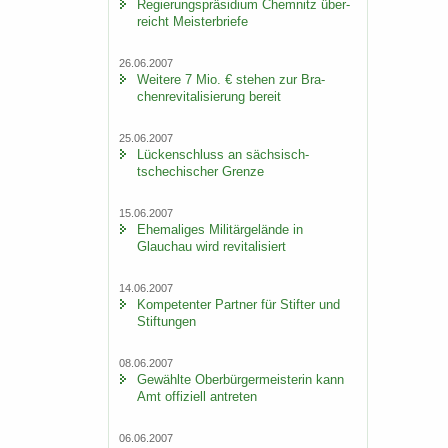
Re­gie­rungs­prä­si­di­um Chem­nitz über­
reicht Meis­ter­brie­fe
26.06.2007
Wei­te­re 7 Mio. € ste­hen zur Bra­
chen­re­vi­ta­li­sie­rung be­reit
25.06.2007
Lü­cken­schluss an sächsisch-​
tschechischer Gren­ze
15.06.2007
Ehe­ma­li­ges Mi­li­tär­ge­län­de in
Glauch­au wird re­vi­ta­li­siert
14.06.2007
Kom­pe­ten­ter Part­ner für Stif­ter und
Stif­tun­gen
08.06.2007
Ge­wähl­te Ober­bür­ger­meis­te­rin kann
Amt of­fi­zi­ell an­tre­ten
06.06.2007