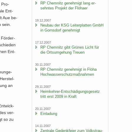
RP Chem­nitz ge­neh­migt lang er­
m Pro­
sehn­tes Pro­jekt der Flöha­er
­le Ent­
dt Aue be­
19.12.2007
n sein.
Neu­bau der KSG Lei­ter­plat­ten GmbH
in Gorns­dorf ge­neh­migt
 För­der­
17.12.2007
­schie­den
RP Chem­nitz gibt Grü­nes Licht für
­chen Ent­
die Orts­um­ge­hung Treu­en
30.11.2007
RP Chem­nitz ge­neh­migt in Flöha
neun­ge­
Hoch­was­ser­schutz­maß­nah­men
Her­stel­
­rung an
29.11.2007
Heimkehrer-​Entschädigungsgesetz
tritt erst 2009 in Kraft
Ent­wick­
20.11.2007
­des ver­
Ein­la­dung
gt so zu
14.11.2007
Zen­tra­le Ge­denk­fei­er zum Volks­trau­