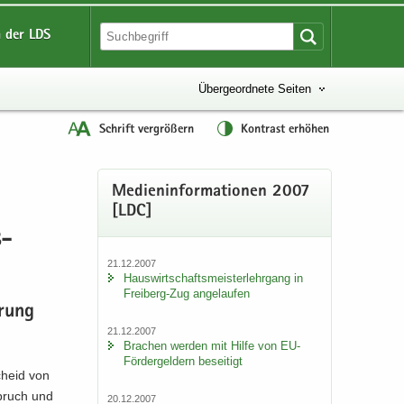
 der LDS
Übergeordnete Seiten
Schrift vergrößern
Kontrast erhöhen
Me­di­en­in­for­ma­tio­nen 2007
[LDC]
s­
21.12.2007
Haus­wirt­schafts­meis­ter­lehr­gang in
Freiberg-​Zug an­ge­lau­fen
­rung
21.12.2007
Bra­chen wer­den mit Hilfe von EU-​
Fördergeldern be­sei­tigt
scheid von
b­bruch und
20.12.2007