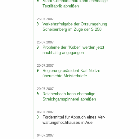
Stadt Crim­mit­schau kann ehe­ma­li­ge
Tex­til­fa­brik ab­rei­ßen
25.07.2007
Ver­kehrs­frei­ga­be der Orts­um­ge­hung
Schei­ben­berg im Zuge der S 258
25.07.2007
Pro­ble­me der "Kober" wer­den jetzt
nach­hal­tig an­ge­gan­gen
20.07.2007
Re­gie­rungs­prä­si­dent Karl Nolt­ze
über­reich­te Meis­ter­brie­fe
20.07.2007
Rei­chen­bach kann ehe­ma­li­ge
Streich­garn­spin­ne­rei ab­rei­ßen
06.07.2007
För­der­mit­tel für Ab­bruch eines Ver­
wal­tungs­hoch­hau­ses in Aue
04.07.2007