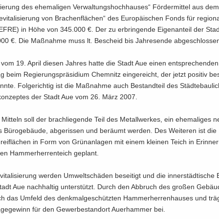
­rie­rung des ehe­ma­li­gen Ver­wal­tungs­hoch­hau­ses“ För­der­mit­tel aus de
i­ta­li­sie­rung von Bra­chen­flä­chen“ des Eu­ro­päi­schen Fonds für re­gio­na
(EFRE) in Höhe von 345.000 €. Der zu er­brin­gen­de Ei­gen­an­teil der Sta
000 €. Die Maß­nah­me muss lt. Be­scheid bis Jah­res­en­de ab­ge­schlos­se
g vom 19. April die­sen Jah­res hatte die Stadt Aue einen ent­spre­chen­den
rag beim Re­gie­rungs­prä­si­di­um Chem­nitz ein­ge­reicht, der jetzt po­si­tiv be
n­te. Fol­ge­rich­tig ist die Maß­nah­me auch Be­stand­teil des Städ­te­bau­li
­kon­zep­tes der Stadt Aue vom 26. März 2007.
 Mit­teln soll der brach­lie­gen­de Teil des Me­tall­wer­kes, ein ehe­ma­li­ges 
s Bü­ro­ge­bäu­de, ab­ge­ris­sen und be­räumt wer­den. Des Wei­te­ren ist die 
ei­flä­chen in Form von Grün­an­la­gen mit einem klei­nen Teich in Er­in­ne
ren Ham­mer­her­ren­teich ge­plant.
i­ta­li­sie­rung wer­den Um­welt­schä­den be­sei­tigt und die in­ner­städ­ti­sche 
tadt Aue nach­hal­tig un­ter­stützt. Durch den Ab­bruch des gro­ßen Ge­bäu
ich das Um­feld des denk­mal­ge­schütz­ten Ham­mer­her­ren­hau­ses und trä
e­ge­winn für den Ge­wer­be­stand­ort Au­er­ham­mer bei.