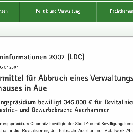
hsen
Politik und Verwaltung
Fachthemen
en­in­for­ma­tio­nen 2007 [LDC]
06.07.2007]
r­mit­tel für Ab­bruch eines Ver­wal­tung
hau­ses in Aue
ungs­prä­si­di­um be­wil­ligt 345.000 € für Re­vi­ta­li­sie
ustrie-​ und Ge­wer­be­bra­che Au­er­ham­mer
rungs­prä­si­di­um Chem­nitz be­wil­lig­te der Stadt Aue mit Be­wil­li­gungs­be­
he für die „Re­vi­ta­li­sie­rung der Teil­bra­che Au­er­ham­mer Me­tall­werk; A