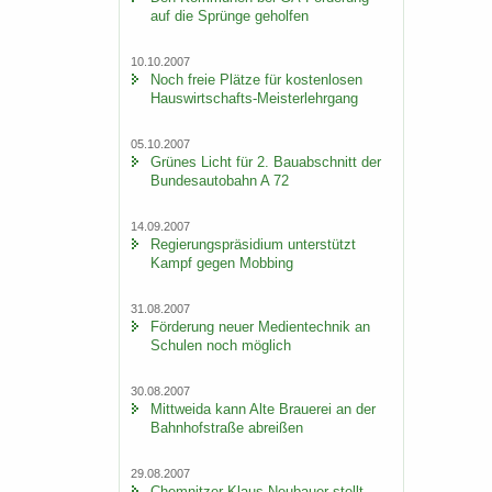
auf die Sprün­ge ge­hol­fen
10.10.2007
Noch freie Plät­ze für kos­ten­lo­sen
Hauswirtschafts-​Meisterlehrgang
05.10.2007
Grü­nes Licht für 2. Bau­ab­schnitt der
Bun­des­au­to­bahn A 72
14.09.2007
Re­gie­rungs­prä­si­di­um un­ter­stützt
Kampf gegen Mob­bing
31.08.2007
För­de­rung neuer Me­di­en­tech­nik an
Schu­len noch mög­lich
30.08.2007
Mitt­wei­da kann Alte Braue­rei an der
Bahn­hof­stra­ße ab­rei­ßen
29.08.2007
Chem­nit­zer Klaus Neu­bau­er stellt