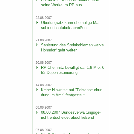
seine Werke im RP aus
22.08.2007
Ober­lung­witz kann ehe­ma­li­ge Ma­
schi­nen­bau­fa­brik ab­rei­ßen
21.08.2007
Sa­nie­rung des Stein­koh­le­mahl­werks
Hohn­dorf geht wei­ter
20.08.2007
RP Chem­nitz be­wil­ligt ca. 1,9 Mio. €
für De­po­nie­sa­nie­rung
14.08.2007
Keine Hin­wei­se auf "Falsch­be­ur­kun­
dung im Amt" fest­ge­stellt
08.08.2007
08.08.2007 Bun­des­ver­wal­tungs­ge­
richt ent­schei­det ab­schlie­ßend
07.08.2007