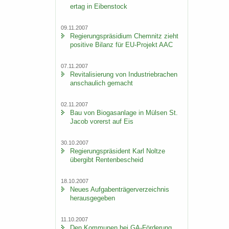
er­tag in Ei­ben­stock
09.11.2007
Re­gie­rungs­prä­si­di­um Chem­nitz zieht
po­si­ti­ve Bi­lanz für EU-​Projekt AAC
07.11.2007
Re­vi­ta­li­sie­rung von In­dus­trie­bra­chen
an­schau­lich ge­macht
02.11.2007
Bau von Bio­gas­an­la­ge in Mül­sen St.
Jacob vor­erst auf Eis
30.10.2007
Re­gie­rungs­prä­si­dent Karl Nolt­ze
über­gibt Ren­ten­be­scheid
18.10.2007
Neues Auf­ga­ben­trä­ger­ver­zeich­nis
her­aus­ge­ge­ben
11.10.2007
Den Kom­mu­nen bei GA-​Förderung