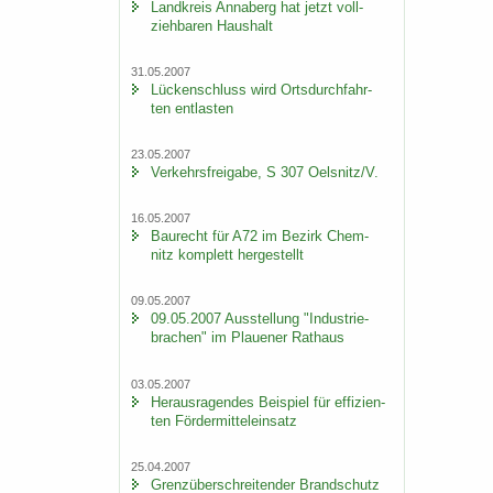
Land­kreis An­na­berg hat jetzt voll­
zieh­ba­ren Haus­halt
31.05.2007
Lü­cken­schluss wird Orts­durch­fahr­
ten ent­las­ten
23.05.2007
Ver­kehrs­frei­ga­be, S 307 Oels­nitz/V.
16.05.2007
Bau­recht für A72 im Be­zirk Chem­
nitz kom­plett her­ge­stellt
09.05.2007
09.05.2007 Aus­stel­lung "In­dus­trie­
bra­chen" im Plaue­ner Rat­haus
03.05.2007
Her­aus­ra­gen­des Bei­spiel für ef­fi­zi­en­
ten För­der­mit­tel­ein­satz
25.04.2007
Grenz­über­schrei­ten­der Brand­schutz