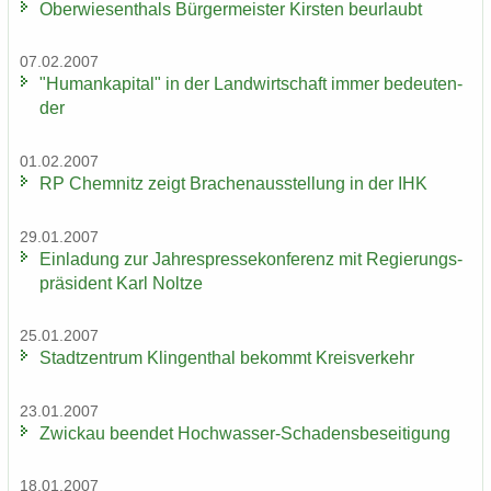
Ober­wie­sen­thals Bür­ger­meis­ter Kirs­ten be­ur­laubt
07.02.2007
"Hu­man­ka­pi­tal" in der Land­wirt­schaft immer be­deu­ten­
der
01.02.2007
RP Chem­nitz zeigt Bra­chen­aus­stel­lung in der IHK
29.01.2007
Ein­la­dung zur Jah­res­pres­se­kon­fe­renz mit Re­gie­rungs­
prä­si­dent Karl Nolt­ze
25.01.2007
Stadt­zen­trum Klin­gen­thal be­kommt Kreis­ver­kehr
23.01.2007
Zwi­ckau be­en­det Hochwasser-​Schadensbeseitigung
18.01.2007