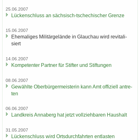
25.06.2007
Lü­cken­schluss an sächsisch-​tschechischer Gren­ze
15.06.2007
Ehe­ma­li­ges Mi­li­tär­ge­län­de in Glauch­au wird re­vi­ta­li­
siert
14.06.2007
Kom­pe­ten­ter Part­ner für Stif­ter und Stif­tun­gen
08.06.2007
Ge­wähl­te Ober­bür­ger­meis­te­rin kann Amt of­fi­zi­ell an­tre­
ten
06.06.2007
Land­kreis An­na­berg hat jetzt voll­zieh­ba­ren Haus­halt
31.05.2007
Lü­cken­schluss wird Orts­durch­fahr­ten ent­las­ten