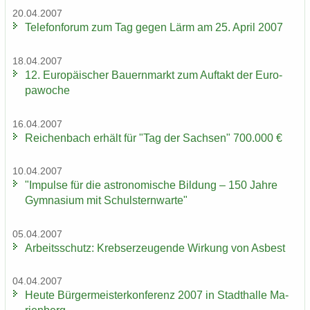
20.04.2007
Te­le­fon­fo­rum zum Tag gegen Lärm am 25. April 2007
18.04.2007
12. Eu­ro­päi­scher Bau­ern­markt zum Auf­takt der Eu­ro­
pa­wo­che
16.04.2007
Rei­chen­bach er­hält für "Tag der Sach­sen" 700.000 €
10.04.2007
"Im­pul­se für die as­tro­no­mi­sche Bil­dung – 150 Jahre
Gym­na­si­um mit Schul­stern­war­te"
05.04.2007
Ar­beits­schutz: Krebs­er­zeu­gen­de Wir­kung von Asbest
04.04.2007
Heute Bür­ger­meis­ter­kon­fe­renz 2007 in Stadt­hal­le Ma­