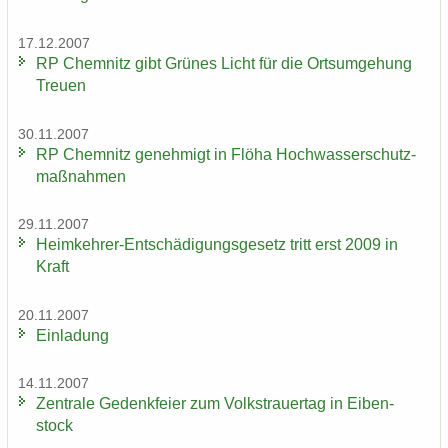
17.12.2007
RP Chem­nitz gibt Grü­nes Licht für die Orts­um­ge­hung
Treu­en
30.11.2007
RP Chem­nitz ge­neh­migt in Flöha Hoch­was­ser­schutz­
maß­nah­men
29.11.2007
Heimkehrer-​Entschädigungsgesetz tritt erst 2009 in
Kraft
20.11.2007
Ein­la­dung
14.11.2007
Zen­tra­le Ge­denk­fei­er zum Volks­trau­er­tag in Ei­ben­
stock