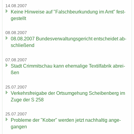
14.08.2007
Keine Hin­wei­se auf "Falsch­be­ur­kun­dung im Amt" fest­
ge­stellt
08.08.2007
08.08.2007 Bun­des­ver­wal­tungs­ge­richt ent­schei­det ab­
schlie­ßend
07.08.2007
Stadt Crim­mit­schau kann ehe­ma­li­ge Tex­til­fa­brik ab­rei­
ßen
25.07.2007
Ver­kehrs­frei­ga­be der Orts­um­ge­hung Schei­ben­berg im
Zuge der S 258
25.07.2007
Pro­ble­me der "Kober" wer­den jetzt nach­hal­tig an­ge­
gan­gen