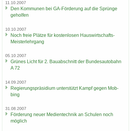
11.10.2007
Den Kom­mu­nen bei GA-​Förderung auf die Sprün­ge
ge­hol­fen
10.10.2007
Noch freie Plät­ze für kos­ten­lo­sen Hauswirtschafts-​
Meisterlehrgang
05.10.2007
Grü­nes Licht für 2. Bau­ab­schnitt der Bun­des­au­to­bahn
A 72
14.09.2007
Re­gie­rungs­prä­si­di­um un­ter­stützt Kampf gegen Mob­
bing
31.08.2007
För­de­rung neuer Me­di­en­tech­nik an Schu­len noch
mög­lich