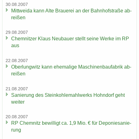
30.08.2007
Mitt­wei­da kann Alte Braue­rei an der Bahn­hof­stra­ße ab­
rei­ßen
29.08.2007
Chem­nit­zer Klaus Neu­bau­er stellt seine Werke im RP
aus
22.08.2007
Ober­lung­witz kann ehe­ma­li­ge Ma­schi­nen­bau­fa­brik ab­
rei­ßen
21.08.2007
Sa­nie­rung des Stein­koh­le­mahl­werks Hohn­dorf geht
wei­ter
20.08.2007
RP Chem­nitz be­wil­ligt ca. 1,9 Mio. € für De­po­nie­sa­nie­
rung