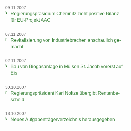
09.11.2007
Re­gie­rungs­prä­si­di­um Chem­nitz zieht po­si­ti­ve Bi­lanz
für EU-​Projekt AAC
07.11.2007
Re­vi­ta­li­sie­rung von In­dus­trie­bra­chen an­schau­lich ge­
macht
02.11.2007
Bau von Bio­gas­an­la­ge in Mül­sen St. Jacob vor­erst auf
Eis
30.10.2007
Re­gie­rungs­prä­si­dent Karl Nolt­ze über­gibt Ren­ten­be­
scheid
18.10.2007
Neues Auf­ga­ben­trä­ger­ver­zeich­nis her­aus­ge­ge­ben