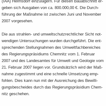
(IAA) Helms­dorf ein­zu­la­gern. Für die­sen Bau­ab­schnitt er­
ge­ben sich Aus­ga­ben von ca. 800.000,00 €. Die Durch­
füh­rung der Maß­nah­me ist zwi­schen Juni und No­vem­ber
2007 vor­ge­se­hen.
Die aus strahlen-​ und um­welt­schutz­recht­li­cher Sicht not­
wen­di­gen Un­ter­su­chun­gen wur­den durch­ge­führt. Die ent­
spre­chen­den Stel­lung­nah­men des Um­welt­fach­be­rei­ches
des Re­gie­rungs­prä­si­di­ums Chem­nitz vom 1. Fe­bru­ar
2007 und des Lan­des­am­tes für Um­welt und Geo­lo­gie vom
21. Fe­bru­ar 2007 lie­gen vor. Grund­sätz­lich wird der Maß­
nah­me zu­ge­stimmt und eine schnel­le Um­set­zung emp­
foh­len. Dies kann nun mit der Aus­rei­chung des Be­wil­li­
gungs­be­schei­des durch das Re­gie­rungs­prä­si­di­um Chem­
nitz ge­sche­hen.