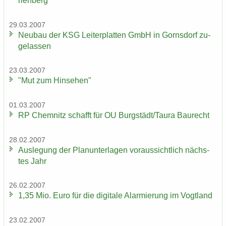
ri­en­berg
29.03.2007
Neu­bau der KSG Lei­ter­plat­ten GmbH in Gorns­dorf zu­
ge­las­sen
23.03.2007
"Mut zum Hin­se­hen"
01.03.2007
RP Chem­nitz schafft für OU Burg­städt/Taura Bau­recht
28.02.2007
Aus­le­gung der Plan­un­ter­la­gen vor­aus­sicht­lich nächs­
tes Jahr
26.02.2007
1,35 Mio. Euro für die di­gi­ta­le Alar­mie­rung im Vogt­land
23.02.2007