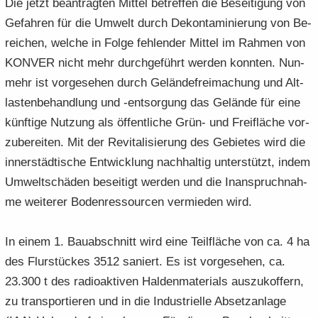
Die jetzt be­an­trag­ten Mit­tel be­tref­fen die Be­sei­ti­gung von
Ge­fah­ren für die Um­welt durch De­kon­ta­mi­nie­rung von Be­
rei­chen, wel­che in Folge feh­len­der Mit­tel im Rah­men von
KON­VER nicht mehr durch­ge­führt wer­den konn­ten. Nun­
mehr ist vor­ge­se­hen durch Ge­län­de­frei­ma­chung und Alt­
las­ten­be­hand­lung und -​entsorgung das Ge­län­de für eine
künf­ti­ge Nut­zung als öf­fent­li­che Grün- und Frei­flä­che vor­
zu­be­rei­ten. Mit der Re­vi­ta­li­sie­rung des Ge­bie­tes wird die
in­ner­städ­ti­sche Ent­wick­lung nach­hal­tig un­ter­stützt, indem
Um­welt­schä­den be­sei­tigt wer­den und die In­an­spruch­nah­
me wei­te­rer Bo­den­res­sour­cen ver­mie­den wird.
In einem 1. Bau­ab­schnitt wird eine Teil­flä­che von ca. 4 ha
des Flur­stü­ckes 3512 sa­niert. Es ist vor­ge­se­hen, ca.
23.300 t des ra­dio­ak­ti­ven Hal­den­ma­te­ri­als aus­zu­kof­fern,
zu trans­por­tie­ren und in die In­dus­tri­el­le Ab­setz­an­la­ge