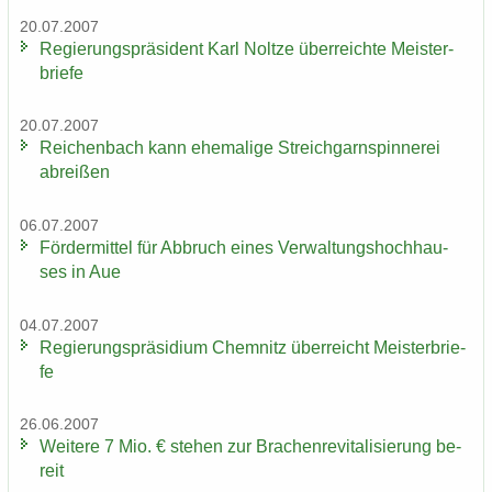
20.07.2007
Re­gie­rungs­prä­si­dent Karl Nolt­ze über­reich­te Meis­ter­
brie­fe
20.07.2007
Rei­chen­bach kann ehe­ma­li­ge Streich­garn­spin­ne­rei
ab­rei­ßen
06.07.2007
För­der­mit­tel für Ab­bruch eines Ver­wal­tungs­hoch­hau­
ses in Aue
04.07.2007
Re­gie­rungs­prä­si­di­um Chem­nitz über­reicht Meis­ter­brie­
fe
26.06.2007
Wei­te­re 7 Mio. € ste­hen zur Bra­chen­re­vi­ta­li­sie­rung be­
reit