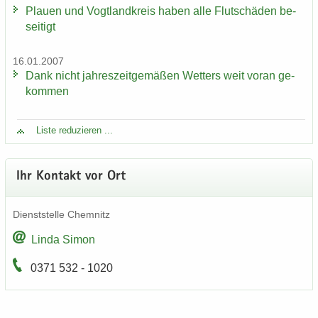
Plau­en und Vogt­land­kreis haben alle Flut­schä­den be­
sei­tigt
16.01.2007
Dank nicht jah­res­zeit­ge­mä­ßen Wet­ters weit voran ge­
kom­men
Liste re­du­zie­ren ...
Ihr Kon­takt vor Ort
Dienst­stel­le Chem­nitz
Linda Simon
0371 532 - 1020