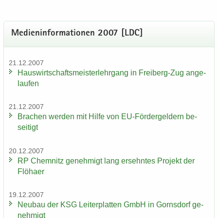
Me­di­en­in­for­ma­tio­nen 2007 [LDC]
21.12.2007
Haus­wirt­schafts­meis­ter­lehr­gang in Freiberg-​Zug an­ge­
lau­fen
21.12.2007
Bra­chen wer­den mit Hilfe von EU-​Fördergeldern be­
sei­tigt
20.12.2007
RP Chem­nitz ge­neh­migt lang er­sehn­tes Pro­jekt der
Flöha­er
19.12.2007
Neu­bau der KSG Lei­ter­plat­ten GmbH in Gorns­dorf ge­
neh­migt