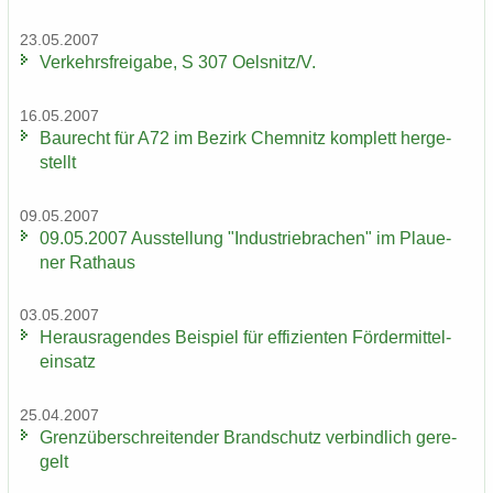
23.05.2007
Ver­kehrs­frei­ga­be, S 307 Oels­nitz/V.
16.05.2007
Bau­recht für A72 im Be­zirk Chem­nitz kom­plett her­ge­
stellt
09.05.2007
09.05.2007 Aus­stel­lung "In­dus­trie­bra­chen" im Plaue­
ner Rat­haus
03.05.2007
Her­aus­ra­gen­des Bei­spiel für ef­fi­zi­en­ten För­der­mit­tel­
ein­satz
25.04.2007
Grenz­über­schrei­ten­der Brand­schutz ver­bind­lich ge­re­
gelt