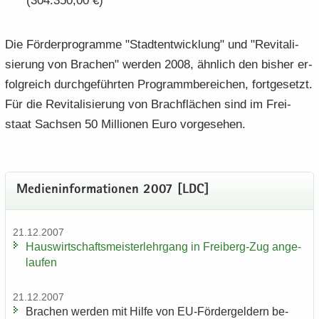
(304.350,00 €)
Die För­der­pro­gram­me "Stadt­ent­wick­lung" und "Re­vi­ta­li­
sie­rung von Bra­chen" wer­den 2008, ähn­lich den bis­her er­
folg­reich durch­ge­führ­ten Pro­gramm­be­rei­chen, fort­ge­setzt.
Für die Re­vi­ta­li­sie­rung von Brach­flä­chen sind im Frei­
staat Sach­sen 50 Mil­lio­nen Euro vor­ge­se­hen.
Me­di­en­in­for­ma­tio­nen 2007 [LDC]
21.12.2007
Haus­wirt­schafts­meis­ter­lehr­gang in Freiberg-​Zug an­ge­
lau­fen
21.12.2007
Bra­chen wer­den mit Hilfe von EU-​Fördergeldern be­