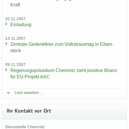
Kraft
20.11.2007
Ein­la­dung
14.11.2007
Zen­tra­le Ge­denk­fei­er zum Volks­trau­er­tag in Ei­ben­
stock
09.11.2007
Re­gie­rungs­prä­si­di­um Chem­nitz zieht po­si­ti­ve Bi­lanz
für EU-​Projekt AAC
Liste er­wei­tern ...
Ihr Kon­takt vor Ort
Dienst­stel­le Chem­nitz