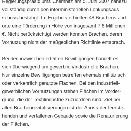
Re­gie­rungs­prä­si­di­ums Chem­nitz am 5. Juni 2007 na­he­zu
voll­stän­dig durch den in­ter­mi­nis­te­ri­el­len Len­kungs­aus­
schuss be­stä­tigt. Im Er­geb­nis er­hiel­ten 48 Bra­chen­stand­
or­te eine För­de­rung in Höhe von ins­ge­samt 7,8 Mil­lio­nen
€. Nicht be­rück­sich­tigt wer­den konn­ten Bra­chen, deren
Vor­nut­zung nicht der maß­geb­li­chen Richt­li­nie ent­sprach.
Bei den in­zwi­schen er­teil­ten Be­wil­li­gun­gen han­delt es
sich über­wie­gend um ge­werb­lich/in­dus­tri­el­le Bra­chen.
Nur ein­zel­ne Be­wil­li­gun­gen be­tref­fen ehe­mals mi­li­tä­risch
oder ver­kehr­lich ge­nutz­te Flä­chen. Bei den industriell-​
gewerblichen Vor­nut­zun­gen ste­hen Flä­chen im Vor­der­
grund, die der Tex­til­in­dus­trie zu­zu­ord­nen sind. Ziel bei
allen Bra­chen­re­vi­ta­li­sie­run­gen ist der Ab­riss der leer­ste­
hen­den und ver­fal­le­nen Ge­bäu­de sowie die Re­na­tu­rie­rung
der Flä­chen.