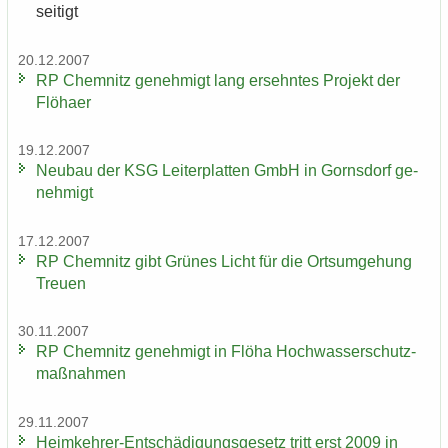
sei­tigt
20.12.2007
RP Chem­nitz ge­neh­migt lang er­sehn­tes Pro­jekt der
Flöha­er
19.12.2007
Neu­bau der KSG Lei­ter­plat­ten GmbH in Gorns­dorf ge­
neh­migt
17.12.2007
RP Chem­nitz gibt Grü­nes Licht für die Orts­um­ge­hung
Treu­en
30.11.2007
RP Chem­nitz ge­neh­migt in Flöha Hoch­was­ser­schutz­
maß­nah­men
29.11.2007
Heimkehrer-​Entschädigungsgesetz tritt erst 2009 in