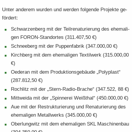
Unter an­de­rem wur­den und wer­den fol­gen­de Pro­jek­te ge­
för­dert:
Schwar­zen­berg mit der Teil­re­na­tu­rie­rung des ehe­ma­li­
gen FORON-​Standortes (311.407,50 €)
Schnee­berg mit der Pup­pen­fa­brik (347.000,00 €)
Kirch­berg mit dem ehe­ma­li­gen Tex­til­werk (315.000,00
€)
Oe­der­an mit dem Pro­duk­ti­ons­ge­bäu­de „Po­ly­plast“
(287.812,50 €)
Roch­litz mit der „Stern-​Radio-Brache“ (347.522, 88 €)
Mitt­wei­da mit der „Spin­ne­rei Weiß­thal“ (450.000,00 €)
Aue mit der Re­struk­tu­rie­rung und Re­na­tu­rie­rung des
ehe­ma­li­gen Me­tall­werks (345.000,00 €)
Ober­lung­witz mit dem ehe­ma­li­gen SKL Ma­schi­nen­bau