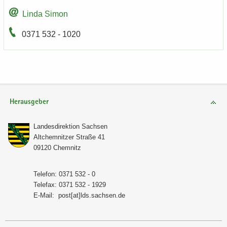
Linda Simon
0371 532 - 1020
Herausgeber
Lan­des­di­rek­ti­on Sach­sen
Alt­chem­nit­zer Stra­ße 41
09120 Chem­nitz
Te­le­fon: 0371 532 - 0
Te­le­fax: 0371 532 - 1929
E-​Mail:
post[at]lds.sach­sen.de