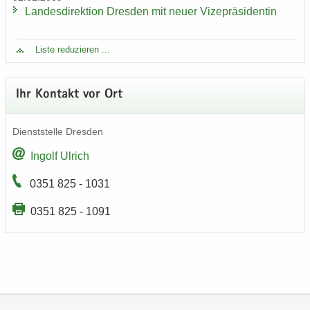
Lan­des­di­rek­ti­on Dres­den mit neuer Vi­ze­prä­si­den­tin
Liste re­du­zie­ren ...
Ihr Kon­takt vor Ort
Dienst­stel­le Dres­den
In­golf Ul­rich
0351 825 - 1031
0351 825 - 1091