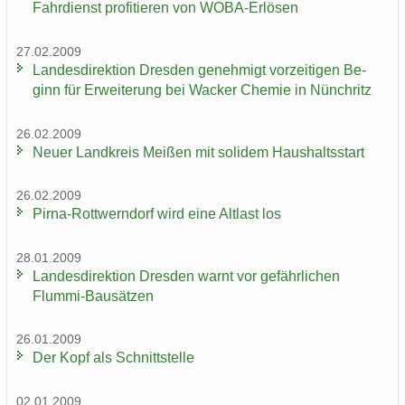
Fahrdienst pro­fi­tie­ren von WOBA-​Erlösen
27.02.2009
Lan­des­di­rek­ti­on Dres­den ge­neh­migt vor­zei­ti­gen Be­
ginn für Er­wei­te­rung bei Wa­cker Che­mie in Nün­chritz
26.02.2009
Neuer Land­kreis Mei­ßen mit so­li­dem Haus­halts­start
26.02.2009
Pirna-​Rottwerndorf wird eine Alt­last los
28.01.2009
Lan­des­di­rek­ti­on Dres­den warnt vor ge­fähr­li­chen
Flummi-​Bausätzen
26.01.2009
Der Kopf als Schnitt­stel­le
02.01.2009