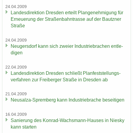
24.04.2009
Lan­des­di­rek­ti­on Dres­den er­teilt Plan­ge­neh­mi­gung für
Er­neue­rung der Stra­ßen­bahn­tras­se auf der Bautz­ner
Stra­ße
24.04.2009
Neu­gers­dorf kann sich zwei­er In­dus­trie­bra­chen ent­le­
di­gen
22.04.2009
Lan­des­di­rek­ti­on Dres­den schließt Plan­fest­stel­lungs­
ver­fah­ren zur Frei­ber­ger Stra­ße in Dres­den ab
21.04.2009
Neusalza-​Spremberg kann In­dus­trie­bra­che be­sei­ti­gen
16.04.2009
Sa­nie­rung des Konrad-​Wachsmann-Hauses in Nies­ky
kann star­ten