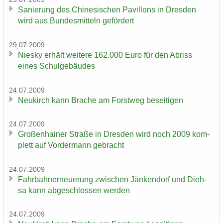
Sa­nie­rung des Chi­ne­si­schen Pa­vil­lons in Dres­den
wird aus Bun­des­mit­teln ge­för­dert
29.07.2009
Nies­ky er­hält wei­te­re 162.000 Euro für den Ab­riss
eines Schul­ge­bäu­des
24.07.2009
Neu­kirch kann Bra­che am Forst­weg be­sei­ti­gen
24.07.2009
Gro­ßen­hai­ner Stra­ße in Dres­den wird noch 2009 kom­
plett auf Vor­der­mann ge­bracht
24.07.2009
Fahr­bahn­erneue­rung zwi­schen Jän­ken­dorf und Dieh­
sa kann ab­ge­schlos­sen wer­den
24.07.2009