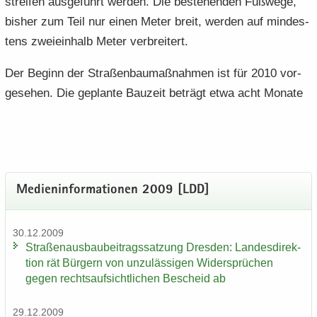
strei­fen aus­ge­führt wer­den. Die be­stehen­den Fuß­we­ge,
bis­her zum Teil nur einen Meter breit, wer­den auf min­des­
tens zwei­ein­halb Meter ver­brei­tert.
Der Be­ginn der Stra­ßen­bau­maß­nah­men ist für 2010 vor­
ge­se­hen. Die ge­plan­te Bau­zeit be­trägt etwa acht Mo­na­te
Me­di­en­in­for­ma­tio­nen 2009 [LDD]
30.12.2009
Stra­ßen­aus­bau­bei­trags­sat­zung Dres­den: Lan­des­di­rek­
ti­on rät Bür­gern von un­zu­läs­si­gen Wi­der­sprü­chen
gegen rechts­auf­sicht­li­chen Be­scheid ab
29.12.2009