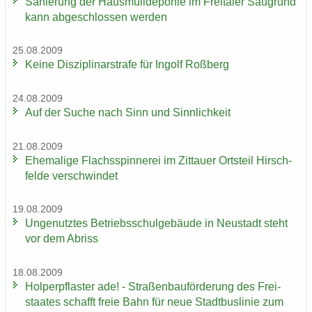
Sa­nie­rung der Haus­müll­de­po­nie im Frei­ta­ler Saugrund
kann ab­ge­schlos­sen wer­den
25.08.2009
Keine Dis­zi­pli­nar­stra­fe für In­golf Roß­berg
24.08.2009
Auf der Suche nach Sinn und Sinn­lich­keit
21.08.2009
Ehe­ma­li­ge Flachs­spin­ne­rei im Zit­tau­er Orts­teil Hirsch­
fel­de ver­schwin­det
19.08.2009
Un­ge­nutz­tes Be­triebs­schul­ge­bäu­de in Neu­stadt steht
vor dem Ab­riss
18.08.2009
Hol­per­pflas­ter ade! - Stra­ßen­bau­för­de­rung des Frei­
staa­tes schafft freie Bahn für neue Stadt­bus­li­nie zum