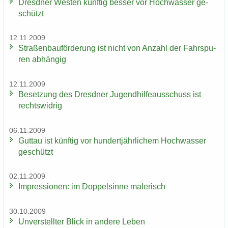
Dresd­ner Wes­ten künf­tig bes­ser vor Hoch­was­ser ge­
schützt
12.11.2009
Stra­ßen­bau­för­de­rung ist nicht von An­zahl der Fahr­spu­
ren ab­hän­gig
12.11.2009
Be­set­zung des Dresd­ner Ju­gend­hil­fe­aus­schuss ist
rechts­wid­rig
06.11.2009
Gut­tau ist künf­tig vor hun­dert­jähr­li­chem Hoch­was­ser
ge­schützt
02.11.2009
Im­pres­sio­nen: im Dop­pel­sin­ne ma­le­risch
30.10.2009
Un­ver­stell­ter Blick in an­de­re Leben