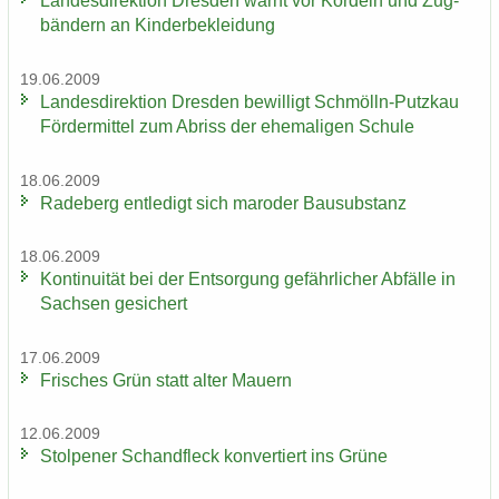
Lan­des­di­rek­ti­on Dres­den warnt vor Kor­deln und Zug­
bän­dern an Kin­der­be­klei­dung
19.06.2009
Lan­des­di­rek­ti­on Dres­den be­wil­ligt Schmölln-​Putzkau
För­der­mit­tel zum Ab­riss der ehe­ma­li­gen Schu­le
18.06.2009
Ra­de­berg ent­le­digt sich ma­ro­der Bau­sub­stanz
18.06.2009
Kon­ti­nui­tät bei der Ent­sor­gung ge­fähr­li­cher Ab­fäl­le in
Sach­sen ge­si­chert
17.06.2009
Fri­sches Grün statt alter Mau­ern
12.06.2009
Stol­pe­ner Schand­fleck kon­ver­tiert ins Grüne