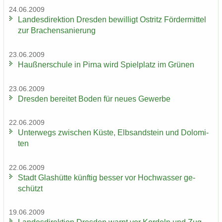
24.06.2009
Lan­des­di­rek­ti­on Dres­den be­wil­ligt Ost­ritz För­der­mit­tel
zur Bra­chen­sa­nie­rung
23.06.2009
Hauß­ner­schu­le in Pirna wird Spiel­platz im Grü­nen
23.06.2009
Dres­den be­rei­tet Boden für neues Ge­wer­be
22.06.2009
Un­ter­wegs zwi­schen Küste, Elb­sand­stein und Do­lo­mi­
ten
22.06.2009
Stadt Glas­hüt­te künf­tig bes­ser vor Hoch­was­ser ge­
schützt
19.06.2009