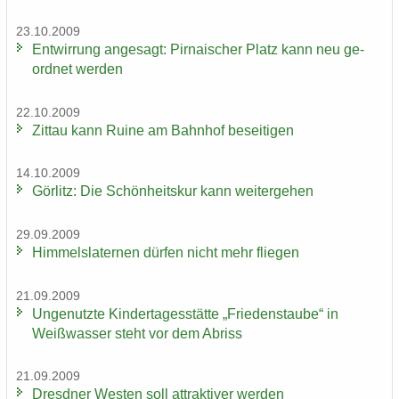
23.10.2009
Ent­wir­rung an­ge­sagt: Pir­na­i­scher Platz kann neu ge­
ord­net wer­den
22.10.2009
Zit­tau kann Ruine am Bahn­hof be­sei­ti­gen
14.10.2009
Gör­litz: Die Schön­heits­kur kann wei­ter­ge­hen
29.09.2009
Him­mels­la­ter­nen dür­fen nicht mehr flie­gen
21.09.2009
Un­ge­nutz­te Kin­der­ta­ges­stät­te „Frie­dens­tau­be“ in
Weiß­was­ser steht vor dem Ab­riss
21.09.2009
Dresd­ner Wes­ten soll at­trak­ti­ver wer­den