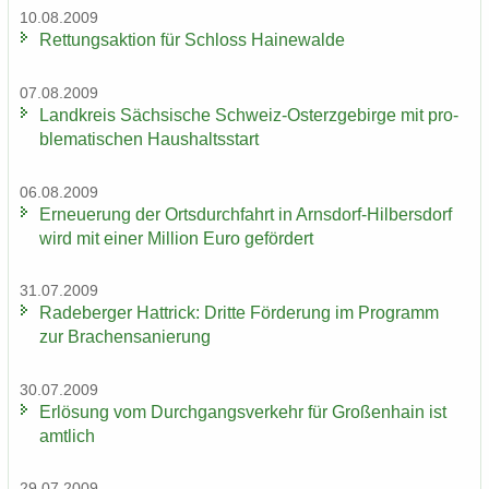
10.08.2009
Ret­tungs­ak­ti­on für Schloss Hai­ne­wal­de
07.08.2009
Land­kreis Säch­si­sche Schweiz-​Osterzgebirge mit pro­
ble­ma­ti­schen Haus­halts­start
06.08.2009
Er­neue­rung der Orts­durch­fahrt in Arnsdorf-​Hilbersdorf
wird mit einer Mil­li­on Euro ge­för­dert
31.07.2009
Ra­de­ber­ger Hat­trick: Drit­te För­de­rung im Pro­gramm
zur Bra­chen­sa­nie­rung
30.07.2009
Er­lö­sung vom Durch­gangs­ver­kehr für Gro­ßen­hain ist
amt­lich
29.07.2009