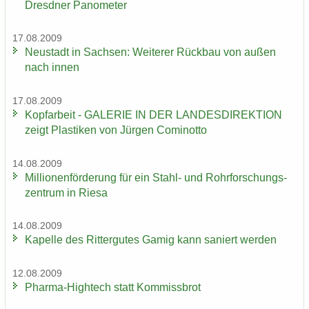
Dresd­ner Pano­me­ter
17.08.2009
Neu­stadt in Sach­sen: Wei­te­rer Rück­bau von außen
nach innen
17.08.2009
Kopf­ar­beit - GA­LE­RIE IN DER LAN­DES­DI­REK­TI­ON
zeigt Plas­ti­ken von Jür­gen Co­mi­not­to
14.08.2009
Mil­lio­nen­för­de­rung für ein Stahl-​ und Rohr­for­schungs­
zen­trum in Riesa
14.08.2009
Ka­pel­le des Rit­ter­gu­tes Gamig kann sa­niert wer­den
12.08.2009
Pharma-​Hightech statt Kom­miss­brot