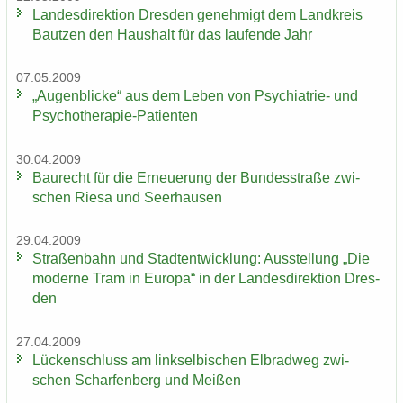
Lan­des­di­rek­ti­on Dres­den ge­neh­migt dem Land­kreis
Baut­zen den Haus­halt für das lau­fen­de Jahr
07.05.2009
„Au­gen­bli­cke“ aus dem Leben von Psychiatrie-​ und
Psychotherapie-​Patienten
30.04.2009
Bau­recht für die Er­neue­rung der Bun­des­stra­ße zwi­
schen Riesa und Seer­hau­sen
29.04.2009
Stra­ßen­bahn und Stadt­ent­wick­lung: Aus­stel­lung „Die
mo­der­ne Tram in Eu­ro­pa“ in der Lan­des­di­rek­ti­on Dres­
den
27.04.2009
Lü­cken­schluss am linksel­bi­schen El­brad­weg zwi­
schen Schar­fen­berg und Mei­ßen