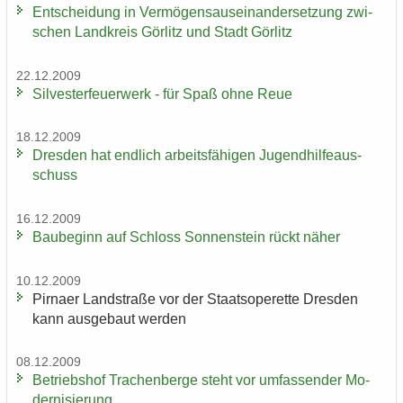
Ent­schei­dung in Ver­mö­gens­aus­ein­an­der­set­zung zwi­
schen Land­kreis Gör­litz und Stadt Gör­litz
22.12.2009
Sil­ves­ter­feu­er­werk - für Spaß ohne Reue
18.12.2009
Dres­den hat end­lich ar­beits­fä­hi­gen Ju­gend­hil­fe­aus­
schuss
16.12.2009
Bau­be­ginn auf Schloss Son­nen­stein rückt näher
10.12.2009
Pirna­er Land­stra­ße vor der Staats­ope­ret­te Dres­den
kann aus­ge­baut wer­den
08.12.2009
Be­triebs­hof Tra­chen­ber­ge steht vor um­fas­sen­der Mo­
der­ni­sie­rung