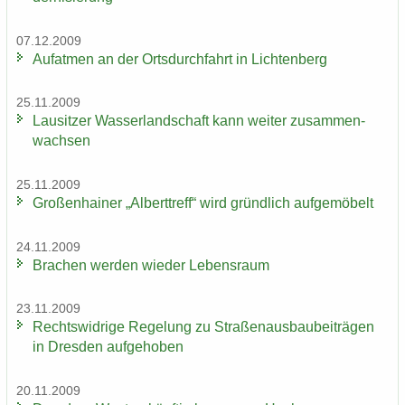
07.12.2009
Auf­at­men an der Orts­durch­fahrt in Lich­ten­berg
25.11.2009
Lau­sit­zer Was­ser­land­schaft kann wei­ter zu­sam­men­
wach­sen
25.11.2009
Gro­ßen­hai­ner „Al­bert­treff“ wird gründ­lich auf­ge­mö­belt
24.11.2009
Bra­chen wer­den wie­der Le­bens­raum
23.11.2009
Rechts­wid­ri­ge Re­ge­lung zu Stra­ßen­aus­bau­bei­trä­gen
in Dres­den auf­ge­ho­ben
20.11.2009