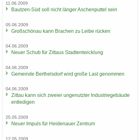
11.06.2009
Bautzen-​Süd soll nicht län­ger Aschen­put­tel sein
05.06.2009
Groß­schön­au kann Bra­chen zu Leibe rü­cken
04.06.2009
Neuer Schub für Zit­taus Stadt­ent­wick­lung
04.06.2009
Ge­mein­de Bert­hels­dorf wird große Last ge­nom­men
04.06.2009
Zit­tau kann sich zwei­er un­ge­nutz­ter In­dus­trie­ge­bäu­de
ent­le­di­gen
25.05.2009
Neuer Im­puls für Hei­de­nau­er Zen­trum
12.05.2009