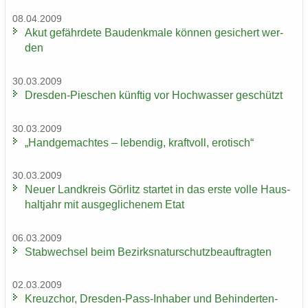
08.04.2009
Akut ge­fähr­de­te Bau­denk­ma­le kön­nen ge­si­chert wer­
den
30.03.2009
Dresden-​Pieschen künf­tig vor Hoch­was­ser ge­schützt
30.03.2009
„Hand­ge­mach­tes – le­ben­dig, kraft­voll, ero­tisch“
30.03.2009
Neuer Land­kreis Gör­litz star­tet in das erste volle Haus­
halt­jahr mit aus­ge­gli­che­nem Etat
06.03.2009
Stab­wech­sel beim Be­zirks­na­tur­schutz­be­auf­trag­ten
02.03.2009
Kreuz­chor, Dresden-​Pass-Inhaber und Behinderten-​