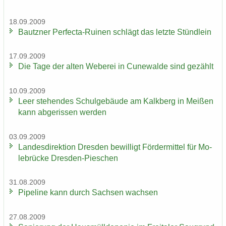
18.09.2009
Bautz­ner Perfecta-​Ruinen schlägt das letz­te Stünd­lein
17.09.2009
Die Tage der alten We­be­rei in Cu­n­e­wal­de sind ge­zählt
10.09.2009
Leer ste­hen­des Schul­ge­bäu­de am Kalk­berg in Mei­ßen
kann ab­ge­ris­sen wer­den
03.09.2009
Lan­des­di­rek­ti­on Dres­den be­wil­ligt För­der­mit­tel für Mo­
le­brü­cke Dresden-​Pieschen
31.08.2009
Pipe­line kann durch Sach­sen wach­sen
27.08.2009