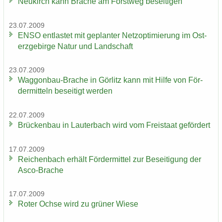
Neu­kirch kann Bra­che am Forst­weg be­sei­ti­gen
23.07.2009
ENSO ent­las­tet mit ge­plan­ter Netz­op­ti­mie­rung im Ost­
erz­ge­bir­ge Natur und Land­schaft
23.07.2009
Waggonbau-​Brache in Gör­litz kann mit Hilfe von För­
der­mit­teln be­sei­tigt wer­den
22.07.2009
Brü­cken­bau in Lau­ter­bach wird vom Frei­staat ge­för­dert
17.07.2009
Rei­chen­bach er­hält För­der­mit­tel zur Be­sei­ti­gung der
Asco-​Brache
17.07.2009
Roter Ochse wird zu grü­ner Wiese