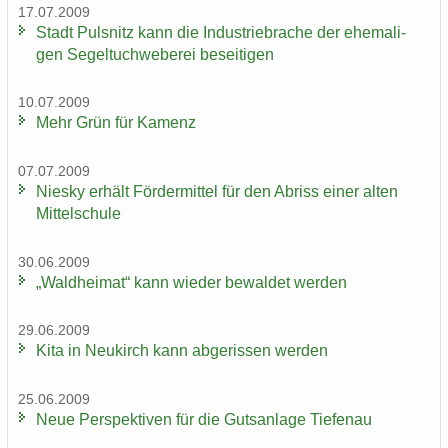
17.07.2009
Stadt Puls­nitz kann die In­dus­trie­bra­che der ehe­ma­li­
gen Se­gel­tuch­we­be­rei be­sei­ti­gen
10.07.2009
Mehr Grün für Ka­menz
07.07.2009
Nies­ky er­hält För­der­mit­tel für den Ab­riss einer alten
Mit­tel­schu­le
30.06.2009
„Wald­hei­mat“ kann wie­der be­wal­det wer­den
29.06.2009
Kita in Neu­kirch kann ab­ge­ris­sen wer­den
25.06.2009
Neue Per­spek­ti­ven für die Guts­an­la­ge Tie­fen­au