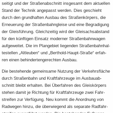
sei­tigt und der Stra­ßen­ab­schnitt ins­ge­samt dem ak­tu­el­len
Stand der Tech­nik an­ge­passt wer­den. Dies ge­schieht
durch den grund­haf­ten Aus­bau des Stra­ßen­kör­pers, die
Er­neue­rung der Stra­ßen­bahn­glei­se und eine Be­gra­di­gung
der Gleis­füh­rung. Gleich­zei­tig wird der Glei­sachs­ab­stand
für den künf­ti­gen Ein­satz mo­der­ner Stra­ßen­bahn­wa­gen
auf­ge­wei­tet. Die im Plan­ge­biet lie­gen­den Stra­ßen­bahn­hal­
te­stel­len „Alt­leu­ben“ und „Berthold-​Haupt-Straße“ er­fah­
ren einen be­hin­der­ten­ge­rech­ten Aus­bau.
Die be­stehen­de ge­mein­sa­me Nut­zung der Ver­kehrs­flä­che
durch Stra­ßen­bahn und Kraft­fahr­zeu­ge im Aus­bau­ab­
schnitt bleibt er­hal­ten. Bei Über­fah­ren des Gleis­kör­pers
ste­hen damit je Rich­tung für Kraft­fahr­zeu­ge zwei Fahr­
strei­fen zur Ver­fü­gung. Neu kommt die An­ord­nung von
Rad­we­gen hinzu, die über­wie­gend als se­pa­ra­te Rad­fahr­