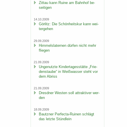
Zit­tau kann Ruine am Bahn­hof be­
sei­ti­gen
14.10.2009
Gör­litz: Die Schön­heits­kur kann wei­
ter­ge­hen
29.09.2009
Him­mels­la­ter­nen dür­fen nicht mehr
flie­gen
21.09.2009
Un­ge­nutz­te Kin­der­ta­ges­stät­te „Frie­
dens­tau­be“ in Weiß­was­ser steht vor
dem Ab­riss
21.09.2009
Dresd­ner Wes­ten soll at­trak­ti­ver wer­
den
18.09.2009
Bautz­ner Perfecta-​Ruinen schlägt
das letz­te Stünd­lein