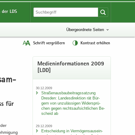
 der LDS
Übergeordnete Seiten
Schrift vergrößern
Kontrast erhöhen
Me­di­en­in­for­ma­tio­nen 2009
[LDD]
­sam­
30.12.2009
Stra­ßen­aus­bau­bei­trags­sat­zung
Dres­den: Lan­des­di­rek­ti­on rät Bür­
gern von un­zu­läs­si­gen Wi­der­sprü­
uss für
chen gegen rechts­auf­sicht­li­chen Be­
scheid ab
 der
29.12.2009
Ent­schei­dung in Ver­mö­gens­aus­ein­
neh­mi­gung