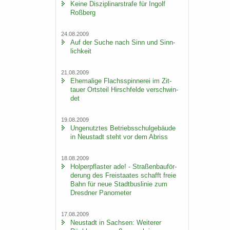
Keine Dis­zi­pli­nar­stra­fe für In­golf
Roß­berg
24.08.2009
Auf der Suche nach Sinn und Sinn­
lich­keit
21.08.2009
Ehe­ma­li­ge Flachs­spin­ne­rei im Zit­
tau­er Orts­teil Hirsch­fel­de ver­schwin­
det
19.08.2009
Un­ge­nutz­tes Be­triebs­schul­ge­bäu­de
in Neu­stadt steht vor dem Ab­riss
18.08.2009
Hol­per­pflas­ter ade! - Stra­ßen­bau­för­
de­rung des Frei­staa­tes schafft freie
Bahn für neue Stadt­bus­li­nie zum
Dresd­ner Pano­me­ter
17.08.2009
Neu­stadt in Sach­sen: Wei­te­rer