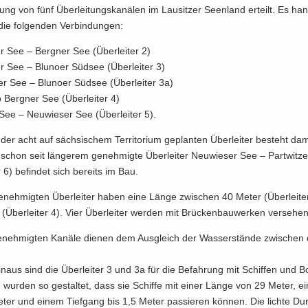
­tung von fünf Über­lei­tungs­ka­nä­len im Lau­sit­zer Se­en­land er­teilt. Es han
e fol­gen­den Ver­bin­dun­gen:
ter See – Berg­ner See (Über­lei­ter 2)
er See – Blu­n­o­er Süd­see (Über­lei­ter 3)
er See – Blu­n­o­er Süd­see (Über­lei­ter 3a)
lb Berg­ner See (Über­lei­ter 4)
See – Neu­wie­ser See (Über­lei­ter 5).
er acht auf säch­si­schem Ter­ri­to­ri­um ge­plan­ten Über­lei­ter be­steht da
schon seit län­ge­rem ge­neh­mig­te Über­lei­ter Neu­wie­ser See – Part­wit­z
r 6) be­fin­det sich be­reits im Bau.
ge­neh­mig­ten Über­lei­ter haben eine Länge zwi­schen 40 Meter (Über­lei­t
Über­lei­ter 4). Vier Über­lei­ter wer­den mit Brü­cken­bau­wer­ken ver­se­hen
e­neh­mig­ten Ka­nä­le die­nen dem Aus­gleich der Was­ser­stän­de zwi­sche
n­aus sind die Über­lei­ter 3 und 3a für die Be­fah­rung mit Schif­fen und Bo
 wur­den so ge­stal­tet, dass sie Schif­fe mit einer Länge von 29 Meter, ein
ter und einem Tief­gang bis 1,5 Meter pas­sie­ren kön­nen. Die lich­te Dur