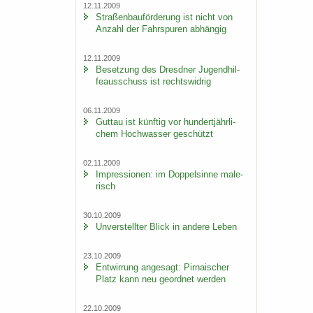
12.11.2009
Stra­ßen­bau­för­de­rung ist nicht von
An­zahl der Fahr­spu­ren ab­hän­gig
12.11.2009
Be­set­zung des Dresd­ner Ju­gend­hil­
fe­aus­schuss ist rechts­wid­rig
06.11.2009
Gut­tau ist künf­tig vor hun­dert­jähr­li­
chem Hoch­was­ser ge­schützt
02.11.2009
Im­pres­sio­nen: im Dop­pel­sin­ne ma­le­
risch
30.10.2009
Un­ver­stell­ter Blick in an­de­re Leben
23.10.2009
Ent­wir­rung an­ge­sagt: Pir­na­i­scher
Platz kann neu ge­ord­net wer­den
22.10.2009