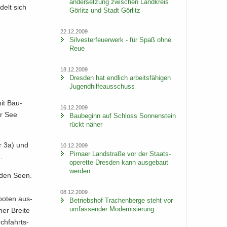
an­der­set­zung zwi­schen Land­kreis
­delt sich
Gör­litz und Stadt Gör­litz
22.12.2009
Sil­ves­ter­feu­er­werk - für Spaß ohne
Reue
18.12.2009
Dres­den hat end­lich ar­beits­fä­hi­gen
Ju­gend­hil­fe­aus­schuss
mit Bau­
16.12.2009
er See
Bau­be­ginn auf Schloss Son­nen­stein
rückt näher
er 3a) und
10.12.2009
Pirna­er Land­stra­ße vor der Staats­
.
ope­ret­te Dres­den kann aus­ge­baut
wer­den
n den Seen.
08.12.2009
o­ten aus-​
Be­triebs­hof Tra­chen­ber­ge steht vor
um­fas­sen­der Mo­der­ni­sie­rung
er Brei­te
ch­fahrts­