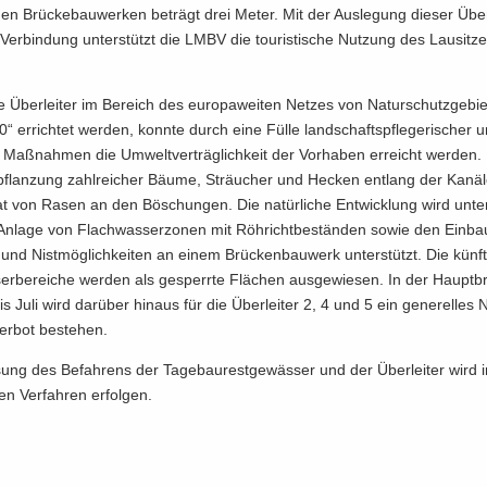
en Brü­cke­bau­wer­ken be­trägt drei Meter. Mit der Aus­le­gung die­ser Über­l
e Ver­bin­dung un­ter­stützt die LMBV die tou­ris­ti­sche Nut­zung des Lau­sit­z
 Über­lei­ter im Be­reich des eu­ro­pa­wei­ten Net­zes von Na­tur­schutz­ge­bi
 er­rich­tet wer­den, konn­te durch eine Fülle land­schafts­pfle­ge­ri­scher u
he Maß­nah­men die Um­welt­ver­träg­lich­keit der Vor­ha­ben er­reicht wer­de
­pflan­zung zahl­rei­cher Bäume, Sträu­cher und He­cken ent­lang der Ka­nä­
at von Rasen an den Bö­schun­gen. Die na­tür­li­che Ent­wick­lung wird unte
n­la­ge von Flach­was­ser­zo­nen mit Röh­richt­be­stän­den sowie den Ein­bau
und Nist­mög­lich­kei­ten an einem Brü­cken­bau­werk un­ter­stützt. Die künf­t
er­be­rei­che wer­den als ge­sperr­te Flä­chen aus­ge­wie­sen. In der Haupt­bru
is Juli wird dar­über hin­aus für die Über­lei­ter 2, 4 und 5 ein ge­ne­rel­les
er­bot be­stehen.
sung des Be­fah­rens der Ta­ge­bau­rest­ge­wäs­ser und der Über­lei­ter wird
en Ver­fah­ren er­fol­gen.