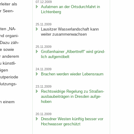
07.12.2009
ei­ter als
Auf­at­men an der Orts­durch­fahrt in
er Se­en­
Lich­ten­berg
25.11.2009
e­ten „NA­
Lau­sit­zer Was­ser­land­schaft kann
wei­ter zu­sam­men­wach­sen
nd or­ga­ni­
n. Dazu zäh­
25.11.2009
le sowie
Gro­ßen­hai­ner „Al­bert­treff“ wird gründ­
r an­de­rem
lich auf­ge­mö­belt
 künstli-​
24.11.2009
i­gen
Bra­chen wer­den wie­der Le­bens­raum
t­pe­ri­ode
 Nutzungs-​
23.11.2009
Rechts­wid­ri­ge Re­ge­lung zu Stra­ßen­
aus­bau­bei­trä­gen in Dres­den auf­ge­
 in einem
ho­ben
20.11.2009
Dresd­ner Wes­ten künf­tig bes­ser vor
Hoch­was­ser ge­schützt