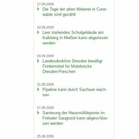
17.09.2009
Die Tage der alten We­be­rei in Cu­n­e­
wal­de sind ge­zählt
10.09.2009
Leer ste­hen­des Schul­ge­bäu­de am
Kalk­berg in Mei­ßen kann ab­ge­ris­sen
wer­den
03.09.2009
Lan­des­di­rek­ti­on Dres­den be­wil­ligt
För­der­mit­tel für Mo­le­brü­cke
Dresden-​Pieschen
31.08.2009
Pipe­line kann durch Sach­sen wach­
sen
27.08.2009
Sa­nie­rung der Haus­müll­de­po­nie im
Frei­ta­ler Saugrund kann ab­ge­schlos­
sen wer­den
25.08.2009