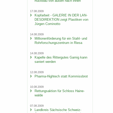
Rück­bau von außen nach innen
17.08.2009
Kopf­ar­beit - GA­LE­RIE IN DER LAN­
DES­DI­REK­TI­ON zeigt Plas­ti­ken von
Jür­gen Co­mi­not­to
14.08.2009
Mil­lio­nen­för­de­rung für ein Stahl-​ und
Rohr­for­schungs­zen­trum in Riesa
14.08.2009
Ka­pel­le des Rit­ter­gu­tes Gamig kann
sa­niert wer­den
12.08.2009
Pharma-​Hightech statt Kom­miss­brot
10.08.2009
Ret­tungs­ak­ti­on für Schloss Hai­ne­
wal­de
07.08.2009
Land­kreis Säch­si­sche Schweiz-​