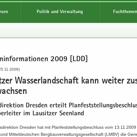
hsen
Politik und Verwaltung
Fachthemen
en­in­for­ma­tio­nen 2009 [LDD]
25.11.2009]
t­zer Was­ser­land­schaft kann wei­ter zu
ach­sen
di­rek­ti­on Dres­den er­teilt Plan­fest­stel­lungs­be­schl
r­lei­ter im Lau­sit­zer Se­en­land
­di­rek­ti­on Dres­den hat mit Plan­fest­stel­lungs­be­schluss vom 13.11.2009
 und Mit­tel­deut­schen Berg­bau­ver­wal­tungs­ge­sell­schaft (LMBV) die Ge­