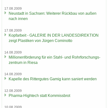
17.08.2009
Neu­stadt in Sach­sen: Wei­te­rer Rück­bau von außen
nach innen
17.08.2009
Kopf­ar­beit - GA­LE­RIE IN DER LAN­DES­DI­REK­TI­ON
zeigt Plas­ti­ken von Jür­gen Co­mi­not­to
14.08.2009
Mil­lio­nen­för­de­rung für ein Stahl-​ und Rohr­for­schungs­
zen­trum in Riesa
14.08.2009
Ka­pel­le des Rit­ter­gu­tes Gamig kann sa­niert wer­den
12.08.2009
Pharma-​Hightech statt Kom­miss­brot
10.08.2009