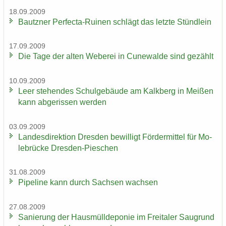
18.09.2009
Bautz­ner Perfecta-​Ruinen schlägt das letz­te Stünd­lein
17.09.2009
Die Tage der alten We­be­rei in Cu­n­e­wal­de sind ge­zählt
10.09.2009
Leer ste­hen­des Schul­ge­bäu­de am Kalk­berg in Mei­ßen
kann ab­ge­ris­sen wer­den
03.09.2009
Lan­des­di­rek­ti­on Dres­den be­wil­ligt För­der­mit­tel für Mo­
le­brü­cke Dresden-​Pieschen
31.08.2009
Pipe­line kann durch Sach­sen wach­sen
27.08.2009
Sa­nie­rung der Haus­müll­de­po­nie im Frei­ta­ler Saugrund