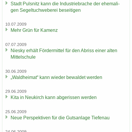
Stadt Puls­nitz kann die In­dus­trie­bra­che der ehe­ma­li­
gen Se­gel­tuch­we­be­rei be­sei­ti­gen
10.07.2009
Mehr Grün für Ka­menz
07.07.2009
Nies­ky er­hält För­der­mit­tel für den Ab­riss einer alten
Mit­tel­schu­le
30.06.2009
„Wald­hei­mat“ kann wie­der be­wal­det wer­den
29.06.2009
Kita in Neu­kirch kann ab­ge­ris­sen wer­den
25.06.2009
Neue Per­spek­ti­ven für die Guts­an­la­ge Tie­fen­au
24.06.2009