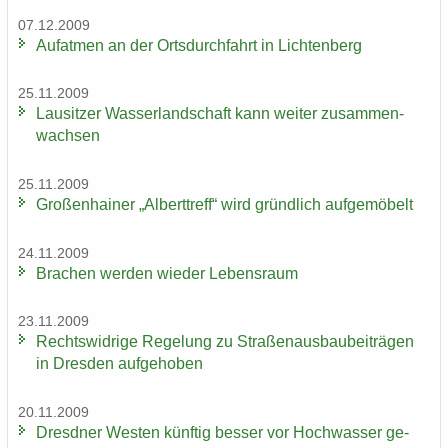
07.12.2009
Auf­at­men an der Orts­durch­fahrt in Lich­ten­berg
25.11.2009
Lau­sit­zer Was­ser­land­schaft kann wei­ter zu­sam­men­
wach­sen
25.11.2009
Gro­ßen­hai­ner „Al­bert­treff“ wird gründ­lich auf­ge­mö­belt
24.11.2009
Bra­chen wer­den wie­der Le­bens­raum
23.11.2009
Rechts­wid­ri­ge Re­ge­lung zu Stra­ßen­aus­bau­bei­trä­gen
in Dres­den auf­ge­ho­ben
20.11.2009
Dresd­ner Wes­ten künf­tig bes­ser vor Hoch­was­ser ge­