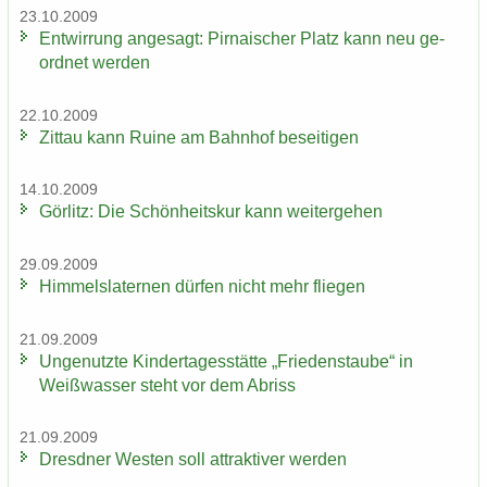
23.10.2009
Ent­wir­rung an­ge­sagt: Pir­na­i­scher Platz kann neu ge­
ord­net wer­den
22.10.2009
Zit­tau kann Ruine am Bahn­hof be­sei­ti­gen
14.10.2009
Gör­litz: Die Schön­heits­kur kann wei­ter­ge­hen
29.09.2009
Him­mels­la­ter­nen dür­fen nicht mehr flie­gen
21.09.2009
Un­ge­nutz­te Kin­der­ta­ges­stät­te „Frie­dens­tau­be“ in
Weiß­was­ser steht vor dem Ab­riss
21.09.2009
Dresd­ner Wes­ten soll at­trak­ti­ver wer­den