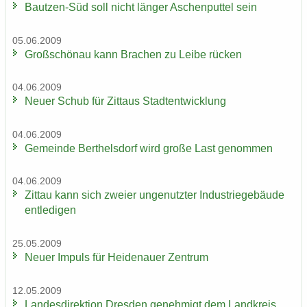
Bautzen-​Süd soll nicht län­ger Aschen­put­tel sein
05.06.2009
Groß­schön­au kann Bra­chen zu Leibe rü­cken
04.06.2009
Neuer Schub für Zit­taus Stadt­ent­wick­lung
04.06.2009
Ge­mein­de Bert­hels­dorf wird große Last ge­nom­men
04.06.2009
Zit­tau kann sich zwei­er un­ge­nutz­ter In­dus­trie­ge­bäu­de
ent­le­di­gen
25.05.2009
Neuer Im­puls für Hei­de­nau­er Zen­trum
12.05.2009
Lan­des­di­rek­ti­on Dres­den ge­neh­migt dem Land­kreis