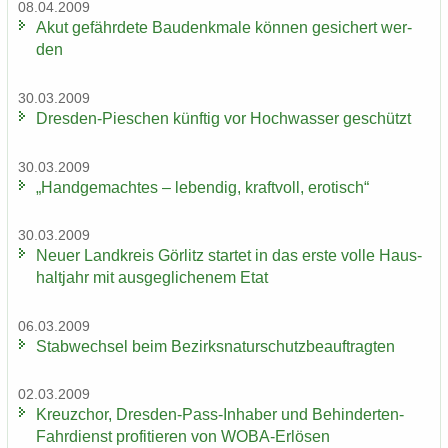
08.04.2009
Akut ge­fähr­de­te Bau­denk­ma­le kön­nen ge­si­chert wer­
den
30.03.2009
Dresden-​Pieschen künf­tig vor Hoch­was­ser ge­schützt
30.03.2009
„Hand­ge­mach­tes – le­ben­dig, kraft­voll, ero­tisch“
30.03.2009
Neuer Land­kreis Gör­litz star­tet in das erste volle Haus­
halt­jahr mit aus­ge­gli­che­nem Etat
06.03.2009
Stab­wech­sel beim Be­zirks­na­tur­schutz­be­auf­trag­ten
02.03.2009
Kreuz­chor, Dresden-​Pass-Inhaber und Behinderten-​
Fahrdienst pro­fi­tie­ren von WOBA-​Erlösen