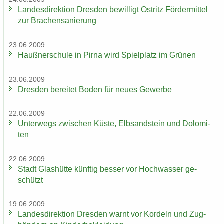
Lan­des­di­rek­ti­on Dres­den be­wil­ligt Ost­ritz För­der­mit­tel
zur Bra­chen­sa­nie­rung
23.06.2009
Hauß­ner­schu­le in Pirna wird Spiel­platz im Grü­nen
23.06.2009
Dres­den be­rei­tet Boden für neues Ge­wer­be
22.06.2009
Un­ter­wegs zwi­schen Küste, Elb­sand­stein und Do­lo­mi­
ten
22.06.2009
Stadt Glas­hüt­te künf­tig bes­ser vor Hoch­was­ser ge­
schützt
19.06.2009
Lan­des­di­rek­ti­on Dres­den warnt vor Kor­deln und Zug­