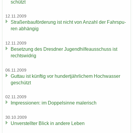
schützt
12.11.2009
Stra­ßen­bau­för­de­rung ist nicht von An­zahl der Fahr­spu­
ren ab­hän­gig
12.11.2009
Be­set­zung des Dresd­ner Ju­gend­hil­fe­aus­schuss ist
rechts­wid­rig
06.11.2009
Gut­tau ist künf­tig vor hun­dert­jähr­li­chem Hoch­was­ser
ge­schützt
02.11.2009
Im­pres­sio­nen: im Dop­pel­sin­ne ma­le­risch
30.10.2009
Un­ver­stell­ter Blick in an­de­re Leben