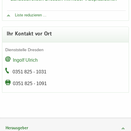
Liste re­du­zie­ren ...
Ihr Kon­takt vor Ort
Dienst­stel­le Dres­den
In­golf Ul­rich
0351 825 - 1031
0351 825 - 1091
Herausgeber