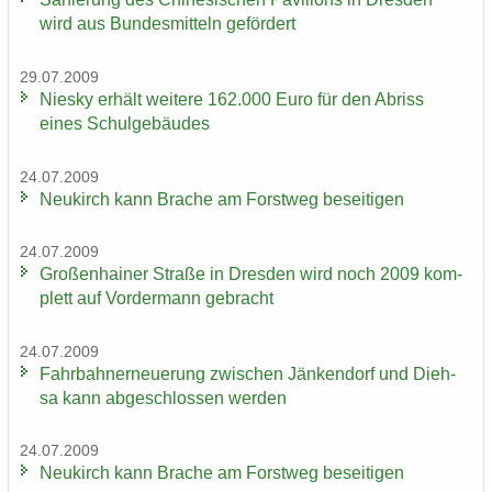
wird aus Bun­des­mit­teln ge­för­dert
29.07.2009
Nies­ky er­hält wei­te­re 162.000 Euro für den Ab­riss
eines Schul­ge­bäu­des
24.07.2009
Neu­kirch kann Bra­che am Forst­weg be­sei­ti­gen
24.07.2009
Gro­ßen­hai­ner Stra­ße in Dres­den wird noch 2009 kom­
plett auf Vor­der­mann ge­bracht
24.07.2009
Fahr­bahn­erneue­rung zwi­schen Jän­ken­dorf und Dieh­
sa kann ab­ge­schlos­sen wer­den
24.07.2009
Neu­kirch kann Bra­che am Forst­weg be­sei­ti­gen