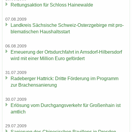
Ret­tungs­ak­ti­on für Schloss Hai­ne­wal­de
07.08.2009
Land­kreis Säch­si­sche Schweiz-​Osterzgebirge mit pro­
ble­ma­ti­schen Haus­halts­start
06.08.2009
Er­neue­rung der Orts­durch­fahrt in Arnsdorf-​Hilbersdorf
wird mit einer Mil­li­on Euro ge­för­dert
31.07.2009
Ra­de­ber­ger Hat­trick: Drit­te För­de­rung im Pro­gramm
zur Bra­chen­sa­nie­rung
30.07.2009
Er­lö­sung vom Durch­gangs­ver­kehr für Gro­ßen­hain ist
amt­lich
29.07.2009
Sa­nie­rung des Chi­ne­si­schen Pa­vil­lons in Dres­den