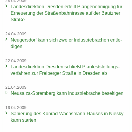
24.04.2009
Lan­des­di­rek­ti­on Dres­den er­teilt Plan­ge­neh­mi­gung für
Er­neue­rung der Stra­ßen­bahn­tras­se auf der Bautz­ner
Stra­ße
24.04.2009
Neu­gers­dorf kann sich zwei­er In­dus­trie­bra­chen ent­le­
di­gen
22.04.2009
Lan­des­di­rek­ti­on Dres­den schließt Plan­fest­stel­lungs­
ver­fah­ren zur Frei­ber­ger Stra­ße in Dres­den ab
21.04.2009
Neusalza-​Spremberg kann In­dus­trie­bra­che be­sei­ti­gen
16.04.2009
Sa­nie­rung des Konrad-​Wachsmann-Hauses in Nies­ky
kann star­ten