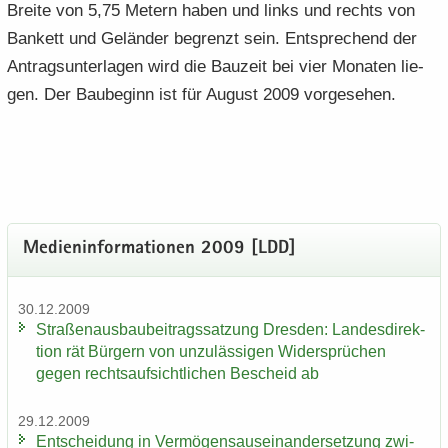
Brei­te von 5,75 Me­tern haben und links und rechts von
Ban­kett und Ge­län­der be­grenzt sein. Ent­spre­chend der
An­trags­un­ter­la­gen wird die Bau­zeit bei vier Mo­na­ten lie­
gen. Der Bau­be­ginn ist für Au­gust 2009 vor­ge­se­hen.
Me­di­en­in­for­ma­tio­nen 2009 [LDD]
30.12.2009
Stra­ßen­aus­bau­bei­trags­sat­zung Dres­den: Lan­des­di­rek­
ti­on rät Bür­gern von un­zu­läs­si­gen Wi­der­sprü­chen
gegen rechts­auf­sicht­li­chen Be­scheid ab
29.12.2009
Ent­schei­dung in Ver­mö­gens­aus­ein­an­der­set­zung zwi­