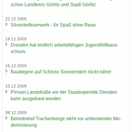
schen Land­kreis Gör­litz und Stadt Gör­litz
22.12.2009
Sil­ves­ter­feu­er­werk - für Spaß ohne Reue
18.12.2009
Dres­den hat end­lich ar­beits­fä­hi­gen Ju­gend­hil­fe­aus­
schuss
16.12.2009
Bau­be­ginn auf Schloss Son­nen­stein rückt näher
10.12.2009
Pirna­er Land­stra­ße vor der Staats­ope­ret­te Dres­den
kann aus­ge­baut wer­den
08.12.2009
Be­triebs­hof Tra­chen­ber­ge steht vor um­fas­sen­der Mo­
der­ni­sie­rung