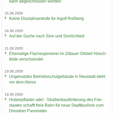
kann ab­ge­schlos­sen wer­den
25.08.2009
Keine Dis­zi­pli­nar­stra­fe für In­golf Roß­berg
24.08.2009
Auf der Suche nach Sinn und Sinn­lich­keit
21.08.2009
Ehe­ma­li­ge Flachs­spin­ne­rei im Zit­tau­er Orts­teil Hirsch­
fel­de ver­schwin­det
19.08.2009
Un­ge­nutz­tes Be­triebs­schul­ge­bäu­de in Neu­stadt steht
vor dem Ab­riss
18.08.2009
Hol­per­pflas­ter ade! - Stra­ßen­bau­för­de­rung des Frei­
staa­tes schafft freie Bahn für neue Stadt­bus­li­nie zum
Dresd­ner Pano­me­ter