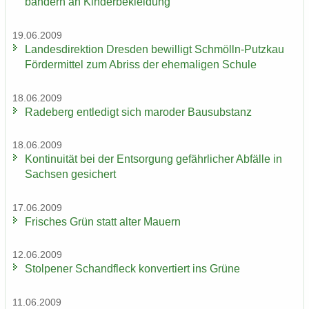
bän­dern an Kin­der­be­klei­dung
19.06.2009
Lan­des­di­rek­ti­on Dres­den be­wil­ligt Schmölln-​Putzkau
För­der­mit­tel zum Ab­riss der ehe­ma­li­gen Schu­le
18.06.2009
Ra­de­berg ent­le­digt sich ma­ro­der Bau­sub­stanz
18.06.2009
Kon­ti­nui­tät bei der Ent­sor­gung ge­fähr­li­cher Ab­fäl­le in
Sach­sen ge­si­chert
17.06.2009
Fri­sches Grün statt alter Mau­ern
12.06.2009
Stol­pe­ner Schand­fleck kon­ver­tiert ins Grüne
11.06.2009