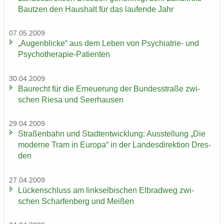
Baut­zen den Haus­halt für das lau­fen­de Jahr
07.05.2009
„Au­gen­bli­cke“ aus dem Leben von Psychiatrie-​ und
Psychotherapie-​Patienten
30.04.2009
Bau­recht für die Er­neue­rung der Bun­des­stra­ße zwi­
schen Riesa und Seer­hau­sen
29.04.2009
Stra­ßen­bahn und Stadt­ent­wick­lung: Aus­stel­lung „Die
mo­der­ne Tram in Eu­ro­pa“ in der Lan­des­di­rek­ti­on Dres­
den
27.04.2009
Lü­cken­schluss am linksel­bi­schen El­brad­weg zwi­
schen Schar­fen­berg und Mei­ßen