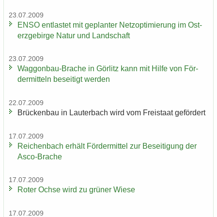
23.07.2009
ENSO ent­las­tet mit ge­plan­ter Netz­op­ti­mie­rung im Ost­
erz­ge­bir­ge Natur und Land­schaft
23.07.2009
Waggonbau-​Brache in Gör­litz kann mit Hilfe von För­
der­mit­teln be­sei­tigt wer­den
22.07.2009
Brü­cken­bau in Lau­ter­bach wird vom Frei­staat ge­för­dert
17.07.2009
Rei­chen­bach er­hält För­der­mit­tel zur Be­sei­ti­gung der
Asco-​Brache
17.07.2009
Roter Ochse wird zu grü­ner Wiese
17.07.2009