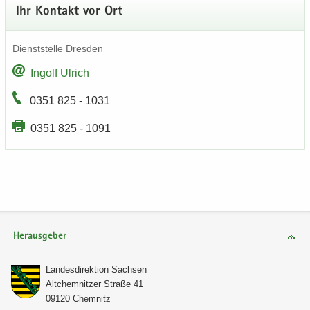
Ihr Kon­takt vor Ort
Dienst­stel­le Dres­den
In­golf Ul­rich
0351 825 - 1031
0351 825 - 1091
Herausgeber
Lan­des­di­rek­ti­on Sach­sen
Alt­chem­nit­zer Stra­ße 41
09120 Chem­nitz