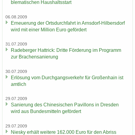
ble­ma­ti­schen Haus­halts­start
06.08.2009
Er­neue­rung der Orts­durch­fahrt in Arnsdorf-​Hilbersdorf
wird mit einer Mil­li­on Euro ge­för­dert
31.07.2009
Ra­de­ber­ger Hat­trick: Drit­te För­de­rung im Pro­gramm
zur Bra­chen­sa­nie­rung
30.07.2009
Er­lö­sung vom Durch­gangs­ver­kehr für Gro­ßen­hain ist
amt­lich
29.07.2009
Sa­nie­rung des Chi­ne­si­schen Pa­vil­lons in Dres­den
wird aus Bun­des­mit­teln ge­för­dert
29.07.2009
Nies­ky er­hält wei­te­re 162.000 Euro für den Ab­riss