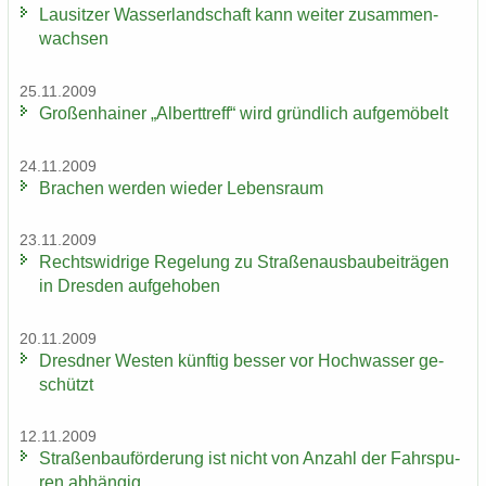
Lau­sit­zer Was­ser­land­schaft kann wei­ter zu­sam­men­
wach­sen
25.11.2009
Gro­ßen­hai­ner „Al­bert­treff“ wird gründ­lich auf­ge­mö­belt
24.11.2009
Bra­chen wer­den wie­der Le­bens­raum
23.11.2009
Rechts­wid­ri­ge Re­ge­lung zu Stra­ßen­aus­bau­bei­trä­gen
in Dres­den auf­ge­ho­ben
20.11.2009
Dresd­ner Wes­ten künf­tig bes­ser vor Hoch­was­ser ge­
schützt
12.11.2009
Stra­ßen­bau­för­de­rung ist nicht von An­zahl der Fahr­spu­
ren ab­hän­gig