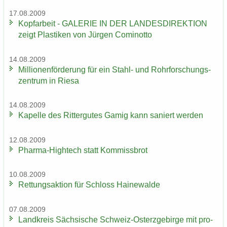
17.08.2009
Kopf­ar­beit - GA­LE­RIE IN DER LAN­DES­DI­REK­TI­ON
zeigt Plas­ti­ken von Jür­gen Co­mi­not­to
14.08.2009
Mil­lio­nen­för­de­rung für ein Stahl-​ und Rohr­for­schungs­
zen­trum in Riesa
14.08.2009
Ka­pel­le des Rit­ter­gu­tes Gamig kann sa­niert wer­den
12.08.2009
Pharma-​Hightech statt Kom­miss­brot
10.08.2009
Ret­tungs­ak­ti­on für Schloss Hai­ne­wal­de
07.08.2009
Land­kreis Säch­si­sche Schweiz-​Osterzgebirge mit pro­