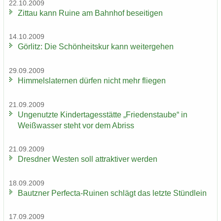
22.10.2009
Zit­tau kann Ruine am Bahn­hof be­sei­ti­gen
14.10.2009
Gör­litz: Die Schön­heits­kur kann wei­ter­ge­hen
29.09.2009
Him­mels­la­ter­nen dür­fen nicht mehr flie­gen
21.09.2009
Un­ge­nutz­te Kin­der­ta­ges­stät­te „Frie­dens­tau­be“ in
Weiß­was­ser steht vor dem Ab­riss
21.09.2009
Dresd­ner Wes­ten soll at­trak­ti­ver wer­den
18.09.2009
Bautz­ner Perfecta-​Ruinen schlägt das letz­te Stünd­lein
17.09.2009