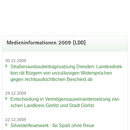
Me­di­en­in­for­ma­tio­nen 2009 [LDD]
30.12.2009
Stra­ßen­aus­bau­bei­trags­sat­zung Dres­den: Lan­des­di­rek­
ti­on rät Bür­gern von un­zu­läs­si­gen Wi­der­sprü­chen
gegen rechts­auf­sicht­li­chen Be­scheid ab
29.12.2009
Ent­schei­dung in Ver­mö­gens­aus­ein­an­der­set­zung zwi­
schen Land­kreis Gör­litz und Stadt Gör­litz
22.12.2009
Sil­ves­ter­feu­er­werk - für Spaß ohne Reue