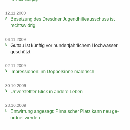
12.11.2009
Be­set­zung des Dresd­ner Ju­gend­hil­fe­aus­schuss ist
rechts­wid­rig
06.11.2009
Gut­tau ist künf­tig vor hun­dert­jähr­li­chem Hoch­was­ser
ge­schützt
02.11.2009
Im­pres­sio­nen: im Dop­pel­sin­ne ma­le­risch
30.10.2009
Un­ver­stell­ter Blick in an­de­re Leben
23.10.2009
Ent­wir­rung an­ge­sagt: Pir­na­i­scher Platz kann neu ge­
ord­net wer­den