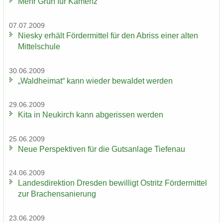
Mehr Grün für Ka­menz
07.07.2009
Nies­ky er­hält För­der­mit­tel für den Ab­riss einer alten
Mit­tel­schu­le
30.06.2009
„Wald­hei­mat“ kann wie­der be­wal­det wer­den
29.06.2009
Kita in Neu­kirch kann ab­ge­ris­sen wer­den
25.06.2009
Neue Per­spek­ti­ven für die Guts­an­la­ge Tie­fen­au
24.06.2009
Lan­des­di­rek­ti­on Dres­den be­wil­ligt Ost­ritz För­der­mit­tel
zur Bra­chen­sa­nie­rung
23.06.2009