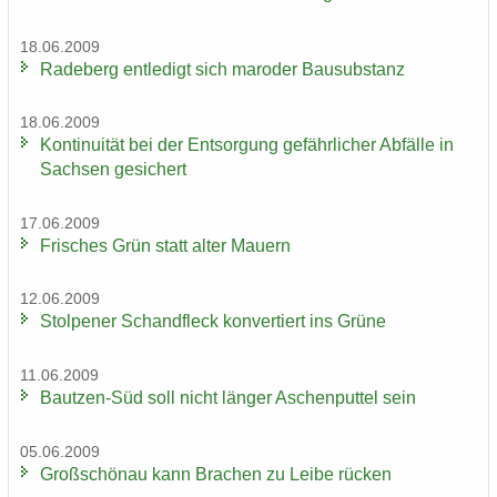
18.06.2009
Ra­de­berg ent­le­digt sich ma­ro­der Bau­sub­stanz
18.06.2009
Kon­ti­nui­tät bei der Ent­sor­gung ge­fähr­li­cher Ab­fäl­le in
Sach­sen ge­si­chert
17.06.2009
Fri­sches Grün statt alter Mau­ern
12.06.2009
Stol­pe­ner Schand­fleck kon­ver­tiert ins Grüne
11.06.2009
Bautzen-​Süd soll nicht län­ger Aschen­put­tel sein
05.06.2009
Groß­schön­au kann Bra­chen zu Leibe rü­cken