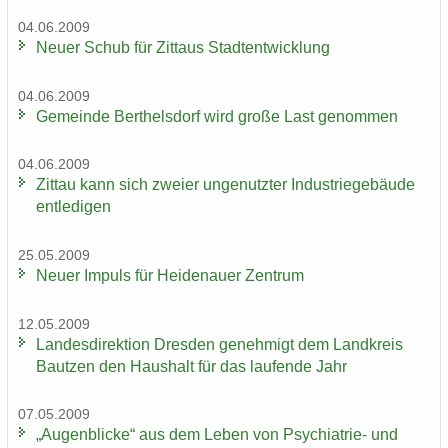
04.06.2009
Neuer Schub für Zit­taus Stadt­ent­wick­lung
04.06.2009
Ge­mein­de Bert­hels­dorf wird große Last ge­nom­men
04.06.2009
Zit­tau kann sich zwei­er un­ge­nutz­ter In­dus­trie­ge­bäu­de
ent­le­di­gen
25.05.2009
Neuer Im­puls für Hei­de­nau­er Zen­trum
12.05.2009
Lan­des­di­rek­ti­on Dres­den ge­neh­migt dem Land­kreis
Baut­zen den Haus­halt für das lau­fen­de Jahr
07.05.2009
„Au­gen­bli­cke“ aus dem Leben von Psychiatrie-​ und