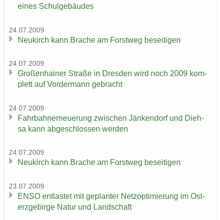
eines Schul­ge­bäu­des
24.07.2009
Neu­kirch kann Bra­che am Forst­weg be­sei­ti­gen
24.07.2009
Gro­ßen­hai­ner Stra­ße in Dres­den wird noch 2009 kom­
plett auf Vor­der­mann ge­bracht
24.07.2009
Fahr­bahn­erneue­rung zwi­schen Jän­ken­dorf und Dieh­
sa kann ab­ge­schlos­sen wer­den
24.07.2009
Neu­kirch kann Bra­che am Forst­weg be­sei­ti­gen
23.07.2009
ENSO ent­las­tet mit ge­plan­ter Netz­op­ti­mie­rung im Ost­
erz­ge­bir­ge Natur und Land­schaft