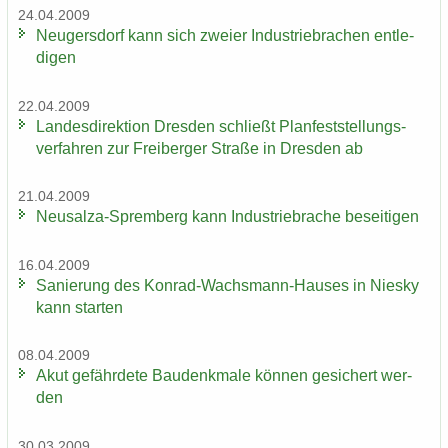
24.04.2009
Neu­gers­dorf kann sich zwei­er In­dus­trie­bra­chen ent­le­
di­gen
22.04.2009
Lan­des­di­rek­ti­on Dres­den schließt Plan­fest­stel­lungs­
ver­fah­ren zur Frei­ber­ger Stra­ße in Dres­den ab
21.04.2009
Neusalza-​Spremberg kann In­dus­trie­bra­che be­sei­ti­gen
16.04.2009
Sa­nie­rung des Konrad-​Wachsmann-Hauses in Nies­ky
kann star­ten
08.04.2009
Akut ge­fähr­de­te Bau­denk­ma­le kön­nen ge­si­chert wer­
den
30.03.2009