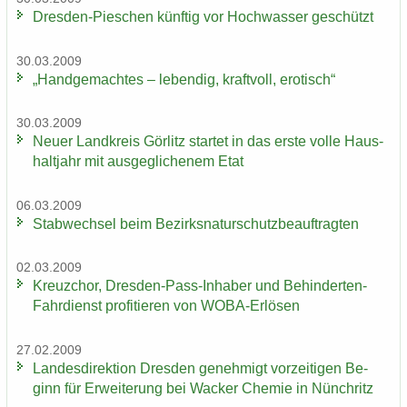
Dresden-​Pieschen künf­tig vor Hoch­was­ser ge­schützt
30.03.2009
„Hand­ge­mach­tes – le­ben­dig, kraft­voll, ero­tisch“
30.03.2009
Neuer Land­kreis Gör­litz star­tet in das erste volle Haus­
halt­jahr mit aus­ge­gli­che­nem Etat
06.03.2009
Stab­wech­sel beim Be­zirks­na­tur­schutz­be­auf­trag­ten
02.03.2009
Kreuz­chor, Dresden-​Pass-Inhaber und Behinderten-​
Fahrdienst pro­fi­tie­ren von WOBA-​Erlösen
27.02.2009
Lan­des­di­rek­ti­on Dres­den ge­neh­migt vor­zei­ti­gen Be­
ginn für Er­wei­te­rung bei Wa­cker Che­mie in Nün­chritz