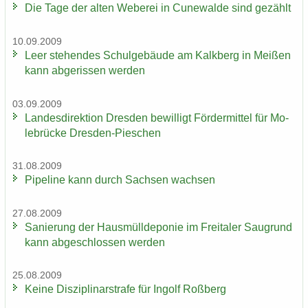
Die Tage der alten We­be­rei in Cu­n­e­wal­de sind ge­zählt
10.09.2009
Leer ste­hen­des Schul­ge­bäu­de am Kalk­berg in Mei­ßen
kann ab­ge­ris­sen wer­den
03.09.2009
Lan­des­di­rek­ti­on Dres­den be­wil­ligt För­der­mit­tel für Mo­
le­brü­cke Dresden-​Pieschen
31.08.2009
Pipe­line kann durch Sach­sen wach­sen
27.08.2009
Sa­nie­rung der Haus­müll­de­po­nie im Frei­ta­ler Saugrund
kann ab­ge­schlos­sen wer­den
25.08.2009
Keine Dis­zi­pli­nar­stra­fe für In­golf Roß­berg