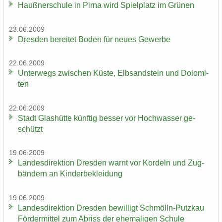
Hauß­ner­schu­le in Pirna wird Spiel­platz im Grü­nen
23.06.2009
Dres­den be­rei­tet Boden für neues Ge­wer­be
22.06.2009
Un­ter­wegs zwi­schen Küste, Elb­sand­stein und Do­lo­mi­
ten
22.06.2009
Stadt Glas­hüt­te künf­tig bes­ser vor Hoch­was­ser ge­
schützt
19.06.2009
Lan­des­di­rek­ti­on Dres­den warnt vor Kor­deln und Zug­
bän­dern an Kin­der­be­klei­dung
19.06.2009
Lan­des­di­rek­ti­on Dres­den be­wil­ligt Schmölln-​Putzkau
För­der­mit­tel zum Ab­riss der ehe­ma­li­gen Schu­le