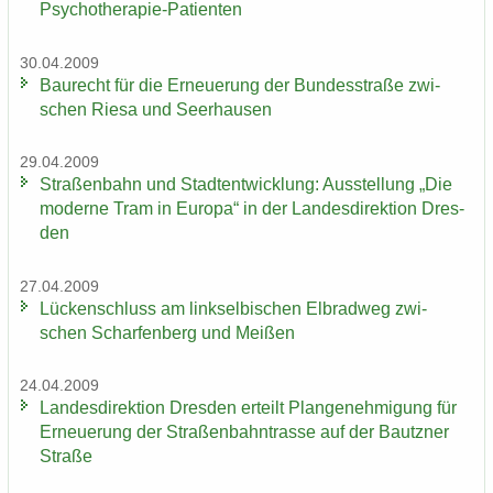
Psychotherapie-​Patienten
30.04.2009
Bau­recht für die Er­neue­rung der Bun­des­stra­ße zwi­
schen Riesa und Seer­hau­sen
29.04.2009
Stra­ßen­bahn und Stadt­ent­wick­lung: Aus­stel­lung „Die
mo­der­ne Tram in Eu­ro­pa“ in der Lan­des­di­rek­ti­on Dres­
den
27.04.2009
Lü­cken­schluss am linksel­bi­schen El­brad­weg zwi­
schen Schar­fen­berg und Mei­ßen
24.04.2009
Lan­des­di­rek­ti­on Dres­den er­teilt Plan­ge­neh­mi­gung für
Er­neue­rung der Stra­ßen­bahn­tras­se auf der Bautz­ner
Stra­ße