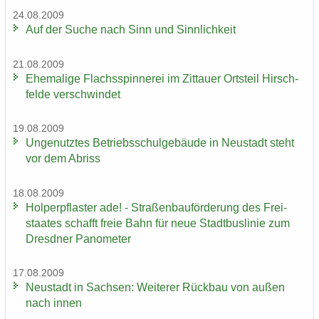
24.08.2009
Auf der Suche nach Sinn und Sinn­lich­keit
21.08.2009
Ehe­ma­li­ge Flachs­spin­ne­rei im Zit­tau­er Orts­teil Hirsch­
fel­de ver­schwin­det
19.08.2009
Un­ge­nutz­tes Be­triebs­schul­ge­bäu­de in Neu­stadt steht
vor dem Ab­riss
18.08.2009
Hol­per­pflas­ter ade! - Stra­ßen­bau­för­de­rung des Frei­
staa­tes schafft freie Bahn für neue Stadt­bus­li­nie zum
Dresd­ner Pano­me­ter
17.08.2009
Neu­stadt in Sach­sen: Wei­te­rer Rück­bau von außen
nach innen