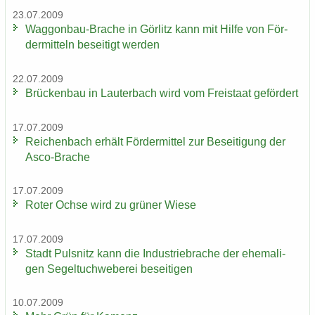
23.07.2009
Waggonbau-​Brache in Gör­litz kann mit Hilfe von För­
der­mit­teln be­sei­tigt wer­den
22.07.2009
Brü­cken­bau in Lau­ter­bach wird vom Frei­staat ge­för­dert
17.07.2009
Rei­chen­bach er­hält För­der­mit­tel zur Be­sei­ti­gung der
Asco-​Brache
17.07.2009
Roter Ochse wird zu grü­ner Wiese
17.07.2009
Stadt Puls­nitz kann die In­dus­trie­bra­che der ehe­ma­li­
gen Se­gel­tuch­we­be­rei be­sei­ti­gen
10.07.2009