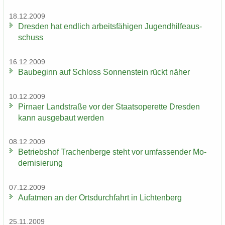
18.12.2009
Dres­den hat end­lich ar­beits­fä­hi­gen Ju­gend­hil­fe­aus­
schuss
16.12.2009
Bau­be­ginn auf Schloss Son­nen­stein rückt näher
10.12.2009
Pirna­er Land­stra­ße vor der Staats­ope­ret­te Dres­den
kann aus­ge­baut wer­den
08.12.2009
Be­triebs­hof Tra­chen­ber­ge steht vor um­fas­sen­der Mo­
der­ni­sie­rung
07.12.2009
Auf­at­men an der Orts­durch­fahrt in Lich­ten­berg
25.11.2009