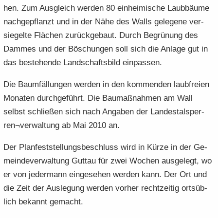
hen. Zum Aus­gleich wer­den 80 ein­hei­mi­sche Laub­bäu­me
nach­ge­pflanzt und in der Nähe des Walls ge­le­ge­ne ver­
sie­gel­te Flä­chen zu­rück­ge­baut. Durch Be­grü­nung des
Dam­mes und der Bö­schun­gen soll sich die An­la­ge gut in
das be­stehen­de Land­schafts­bild ein­pas­sen.
Die Baum­fäl­lun­gen wer­den in den kom­men­den laub­frei­en
Mo­na­ten durch­ge­führt. Die Bau­maß­nah­men am Wall
selbst schlie­ßen sich nach An­ga­ben der Lan­des­tal­sper­
ren¬ver­wal­tung ab Mai 2010 an.
Der Plan­fest­stel­lungs­be­schluss wird in Kürze in der Ge­
mein­de­ver­wal­tung Gut­tau für zwei Wo­chen aus­ge­legt, wo
er von je­der­mann ein­ge­se­hen wer­den kann. Der Ort und
die Zeit der Aus­le­gung wer­den vor­her recht­zei­tig orts­üb­
lich be­kannt ge­macht.