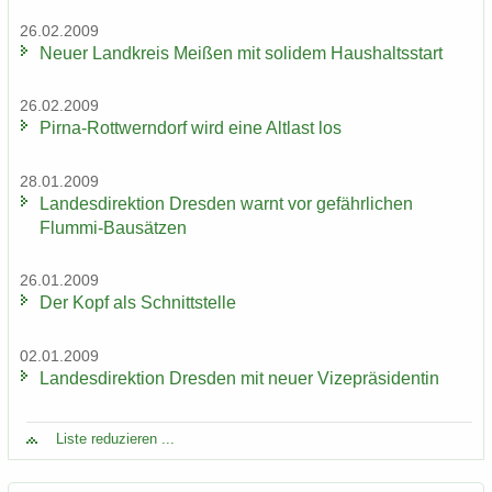
26.02.2009
Neuer Land­kreis Mei­ßen mit so­li­dem Haus­halts­start
26.02.2009
Pirna-​Rottwerndorf wird eine Alt­last los
28.01.2009
Lan­des­di­rek­ti­on Dres­den warnt vor ge­fähr­li­chen
Flummi-​Bausätzen
26.01.2009
Der Kopf als Schnitt­stel­le
02.01.2009
Lan­des­di­rek­ti­on Dres­den mit neuer Vi­ze­prä­si­den­tin
Liste re­du­zie­ren ...