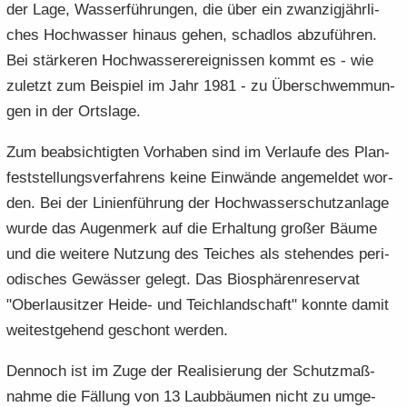
der Lage, Was­ser­füh­run­gen, die über ein zwan­zig­jähr­li­
ches Hoch­was­ser hin­aus gehen, schad­los ab­zu­füh­ren.
Bei stär­ke­ren Hoch­was­ser­er­eig­nis­sen kommt es - wie
zu­letzt zum Bei­spiel im Jahr 1981 - zu Über­schwem­mun­
gen in der Orts­la­ge.
Zum be­ab­sich­tig­ten Vor­ha­ben sind im Ver­lau­fe des Plan­
fest­stel­lungs­ver­fah­rens keine Ein­wän­de an­ge­mel­det wor­
den. Bei der Li­ni­en­füh­rung der Hoch­was­ser­schutz­an­la­ge
wurde das Au­gen­merk auf die Er­hal­tung gro­ßer Bäume
und die wei­te­re Nut­zung des Tei­ches als ste­hen­des pe­ri­
odi­sches Ge­wäs­ser ge­legt. Das Bio­sphä­ren­re­ser­vat
"Ober­lau­sit­zer Heide-​ und Teich­land­schaft" konn­te damit
wei­test­ge­hend ge­schont wer­den.
Den­noch ist im Zuge der Rea­li­sie­rung der Schutz­maß­
nah­me die Fäl­lung von 13 Laub­bäu­men nicht zu um­ge­