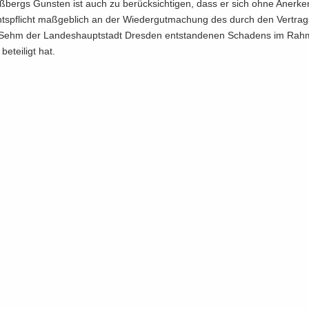
­bergs Guns­ten ist auch zu be­rück­sich­ti­gen, dass er sich ohne An­er­k
ts­pflicht maß­geb­lich an der Wie­der­gut­ma­chung des durch den Ver­trag
Sehm der Lan­des­haupt­stadt Dres­den ent­stan­de­nen Scha­dens im Rah
be­tei­ligt hat.