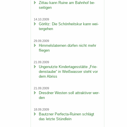
Zit­tau kann Ruine am Bahn­hof be­
sei­ti­gen
14.10.2009
Gör­litz: Die Schön­heits­kur kann wei­
ter­ge­hen
29.09.2009
Him­mels­la­ter­nen dür­fen nicht mehr
flie­gen
21.09.2009
Un­ge­nutz­te Kin­der­ta­ges­stät­te „Frie­
dens­tau­be“ in Weiß­was­ser steht vor
dem Ab­riss
21.09.2009
Dresd­ner Wes­ten soll at­trak­ti­ver wer­
den
18.09.2009
Bautz­ner Perfecta-​Ruinen schlägt
das letz­te Stünd­lein