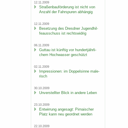
12.11.2009
Stra­ßen­bau­för­de­rung ist nicht von
An­zahl der Fahr­spu­ren ab­hän­gig
12.11.2009
Be­set­zung des Dresd­ner Ju­gend­hil­
fe­aus­schuss ist rechts­wid­rig
06.11.2009
Gut­tau ist künf­tig vor hun­dert­jähr­li­
chem Hoch­was­ser ge­schützt
02.11.2009
Im­pres­sio­nen: im Dop­pel­sin­ne ma­le­
risch
30.10.2009
Un­ver­stell­ter Blick in an­de­re Leben
23.10.2009
Ent­wir­rung an­ge­sagt: Pir­na­i­scher
Platz kann neu ge­ord­net wer­den
22.10.2009