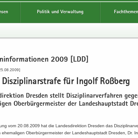
hsen
Politik und Verwaltung
Fachthemen
en­in­for­ma­tio­nen 2009 [LDD]
25.08.2009]
Dis­zi­pli­nar­stra­fe für In­golf Roß­berg
di­rek­ti­on Dres­den stellt Dis­zi­pli­nar­ver­fah­ren ge
i­gen Ober­bür­ger­meis­ter der Lan­des­haupt­stadt Dr
gung vom 20.08.2009 hat die Lan­des­di­rek­ti­on Dres­den das Dis­zi­pli­nar­ve
he­ma­li­gen Ober­bür­ger­meis­ter der Lan­des­haupt­stadt Dres­den, Dr. In