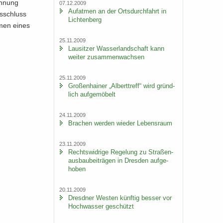
en­nung
07.12.2009
Auf­at­men an der Orts­durch­fahrt in
s­schluss
Lich­ten­berg
­men eines
25.11.2009
Lau­sit­zer Was­ser­land­schaft kann
wei­ter zu­sam­men­wach­sen
25.11.2009
Gro­ßen­hai­ner „Al­bert­treff“ wird gründ­
lich auf­ge­mö­belt
24.11.2009
Bra­chen wer­den wie­der Le­bens­raum
23.11.2009
Rechts­wid­ri­ge Re­ge­lung zu Stra­ßen­
aus­bau­bei­trä­gen in Dres­den auf­ge­
ho­ben
20.11.2009
Dresd­ner Wes­ten künf­tig bes­ser vor
Hoch­was­ser ge­schützt