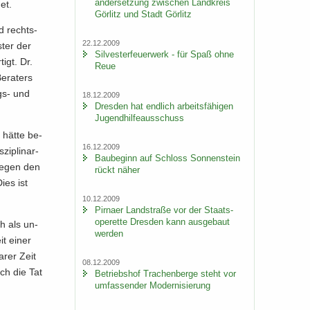
an­der­set­zung zwi­schen Land­kreis
et.
Gör­litz und Stadt Gör­litz
nd rechts­
22.12.2009
­ter der
Sil­ves­ter­feu­er­werk - für Spaß ohne
tigt. Dr.
Reue
e­ra­ters
gs-​ und
18.12.2009
Dres­den hat end­lich ar­beits­fä­hi­gen
Ju­gend­hil­fe­aus­schuss
s hätte be­
16.12.2009
i­pli­nar­
Bau­be­ginn auf Schloss Son­nen­stein
 gegen den
rückt näher
Dies ist
10.12.2009
Pirna­er Land­stra­ße vor der Staats­
ope­ret­te Dres­den kann aus­ge­baut
ch als un­
wer­den
it einer
a­rer Zeit
08.12.2009
rch die Tat
Be­triebs­hof Tra­chen­ber­ge steht vor
um­fas­sen­der Mo­der­ni­sie­rung