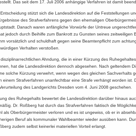
e­stellt. Das seit dem 17. Juli 2006 an­hän­gi­ge Ver­fah­ren ist damit be­en­d
 Ent­schei­dung stützt sich die Lan­des­di­rek­ti­on auf die Fest­stel­lun­gen u
 Er­geb­nis­se des Straf­ver­fah­rens gegen den ehe­ma­li­gen Ober­bür­ger­meis
pt­stadt. Da­nach waren an­fäng­li­che Vor­wür­fe der Un­treue un­ge­recht­fer­
t je­doch durch Bei­hil­fe zum Bank­rott zu Guns­ten sei­nes zeit­wei­li­gen B
hm vor­sätz­lich und schuld­haft gegen seine Be­am­ten­pflicht zum achtun
­wür­di­gen Ver­hal­ten ver­sto­ßen.
is­zi­pli­nar­recht­li­chen Ahn­dung, die in einer Kür­zung des Ru­he­ge­hal­te
nen, hat die Lan­des­di­rek­ti­on den­noch ab­ge­se­hen. Nach gel­ten­dem Dis­z
eine sol­che Kür­zung ver­wehrt, wenn wegen des glei­chen Sach­ver­halts
n einem Straf­ver­fah­ren un­an­fecht­bar eine Stra­fe ver­hängt wor­den ist. 
Ver­ur­tei­lung des Land­ge­richts Dres­den vom 4. Juni 2008 ge­sche­hen.
ng des Ru­he­ge­halts be­wer­tet die Lan­des­di­rek­ti­on dar­über hin­aus au
s­mä­ßig. Dr. Roß­berg hat durch das Straf­ver­fah­ren fak­tisch die Mög­lich­ke
l als Ober­bür­ger­meis­ter ver­lo­ren und es ist un­ge­wiss, ob er in ab­seh­b
­he­ri­gen Beruf als kom­mu­na­ler Wahl­be­am­ter wie­der aus­üben kann. Du
berg zudem selbst kei­ner­lei ma­te­ri­el­len Vor­teil er­langt.