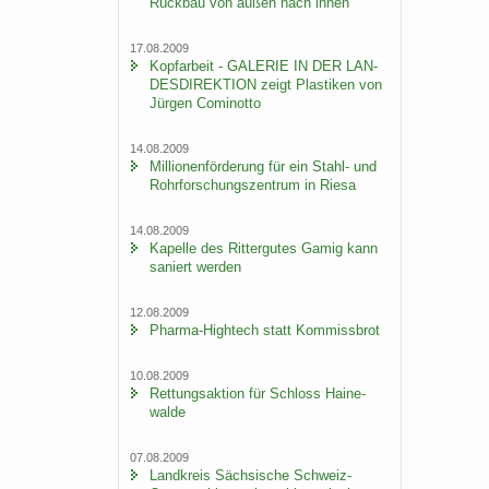
Rück­bau von außen nach innen
17.08.2009
Kopf­ar­beit - GA­LE­RIE IN DER LAN­
DES­DI­REK­TI­ON zeigt Plas­ti­ken von
Jür­gen Co­mi­not­to
14.08.2009
Mil­lio­nen­för­de­rung für ein Stahl-​ und
Rohr­for­schungs­zen­trum in Riesa
14.08.2009
Ka­pel­le des Rit­ter­gu­tes Gamig kann
sa­niert wer­den
12.08.2009
Pharma-​Hightech statt Kom­miss­brot
10.08.2009
Ret­tungs­ak­ti­on für Schloss Hai­ne­
wal­de
07.08.2009
Land­kreis Säch­si­sche Schweiz-​