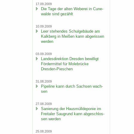
17.09.2009
Die Tage der alten We­be­rei in Cu­n­e­
wal­de sind ge­zählt
10.09.2009
Leer ste­hen­des Schul­ge­bäu­de am
Kalk­berg in Mei­ßen kann ab­ge­ris­sen
wer­den
03.09.2009
Lan­des­di­rek­ti­on Dres­den be­wil­ligt
För­der­mit­tel für Mo­le­brü­cke
Dresden-​Pieschen
31.08.2009
Pipe­line kann durch Sach­sen wach­
sen
27.08.2009
Sa­nie­rung der Haus­müll­de­po­nie im
Frei­ta­ler Saugrund kann ab­ge­schlos­
sen wer­den
25.08.2009