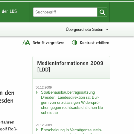
 der LDS
Übergeordnete Seiten
Schrift vergrößern
Kontrast erhöhen
Me­di­en­in­for­ma­tio­nen 2009
[LDD]
30.12.2009
Stra­ßen­aus­bau­bei­trags­sat­zung
gen den
Dres­den: Lan­des­di­rek­ti­on rät Bür­
es­den
gern von un­zu­läs­si­gen Wi­der­sprü­
chen gegen rechts­auf­sicht­li­chen Be­
scheid ab
r­fah­ren
29.12.2009
­golf Roß­
Ent­schei­dung in Ver­mö­gens­aus­ein­