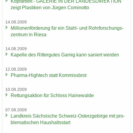
Kopf­ar­beit - GA­LE­RIE IN DER LAN­DES­DI­REK­TI­ON
zeigt Plas­ti­ken von Jür­gen Co­mi­not­to
14.08.2009
Mil­lio­nen­för­de­rung für ein Stahl-​ und Rohr­for­schungs­
zen­trum in Riesa
14.08.2009
Ka­pel­le des Rit­ter­gu­tes Gamig kann sa­niert wer­den
12.08.2009
Pharma-​Hightech statt Kom­miss­brot
10.08.2009
Ret­tungs­ak­ti­on für Schloss Hai­ne­wal­de
07.08.2009
Land­kreis Säch­si­sche Schweiz-​Osterzgebirge mit pro­
ble­ma­ti­schen Haus­halts­start