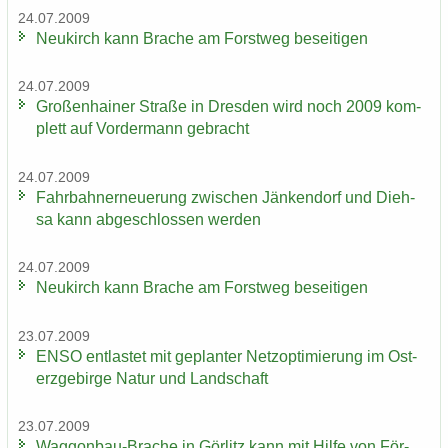
24.07.2009
Neu­kirch kann Bra­che am Forst­weg be­sei­ti­gen
24.07.2009
Gro­ßen­hai­ner Stra­ße in Dres­den wird noch 2009 kom­
plett auf Vor­der­mann ge­bracht
24.07.2009
Fahr­bahn­erneue­rung zwi­schen Jän­ken­dorf und Dieh­
sa kann ab­ge­schlos­sen wer­den
24.07.2009
Neu­kirch kann Bra­che am Forst­weg be­sei­ti­gen
23.07.2009
ENSO ent­las­tet mit ge­plan­ter Netz­op­ti­mie­rung im Ost­
erz­ge­bir­ge Natur und Land­schaft
23.07.2009
Waggonbau-​Brache in Gör­litz kann mit Hilfe von För­