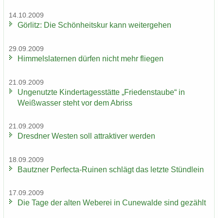
14.10.2009
Gör­litz: Die Schön­heits­kur kann wei­ter­ge­hen
29.09.2009
Him­mels­la­ter­nen dür­fen nicht mehr flie­gen
21.09.2009
Un­ge­nutz­te Kin­der­ta­ges­stät­te „Frie­dens­tau­be“ in
Weiß­was­ser steht vor dem Ab­riss
21.09.2009
Dresd­ner Wes­ten soll at­trak­ti­ver wer­den
18.09.2009
Bautz­ner Perfecta-​Ruinen schlägt das letz­te Stünd­lein
17.09.2009
Die Tage der alten We­be­rei in Cu­n­e­wal­de sind ge­zählt