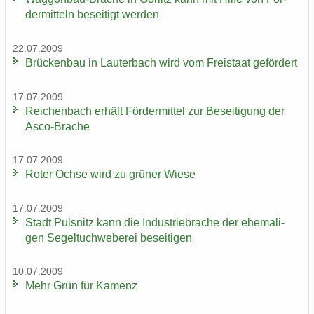
der­mit­teln be­sei­tigt wer­den
22.07.2009
Brü­cken­bau in Lau­ter­bach wird vom Frei­staat ge­för­dert
17.07.2009
Rei­chen­bach er­hält För­der­mit­tel zur Be­sei­ti­gung der
Asco-​Brache
17.07.2009
Roter Ochse wird zu grü­ner Wiese
17.07.2009
Stadt Puls­nitz kann die In­dus­trie­bra­che der ehe­ma­li­
gen Se­gel­tuch­we­be­rei be­sei­ti­gen
10.07.2009
Mehr Grün für Ka­menz