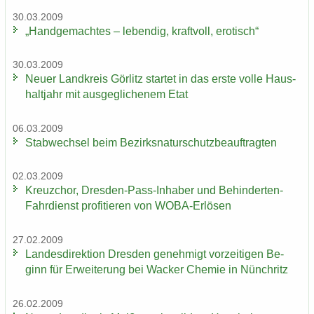
30.03.2009
„Hand­ge­mach­tes – le­ben­dig, kraft­voll, ero­tisch“
30.03.2009
Neuer Land­kreis Gör­litz star­tet in das erste volle Haus­
halt­jahr mit aus­ge­gli­che­nem Etat
06.03.2009
Stab­wech­sel beim Be­zirks­na­tur­schutz­be­auf­trag­ten
02.03.2009
Kreuz­chor, Dresden-​Pass-Inhaber und Behinderten-​
Fahrdienst pro­fi­tie­ren von WOBA-​Erlösen
27.02.2009
Lan­des­di­rek­ti­on Dres­den ge­neh­migt vor­zei­ti­gen Be­
ginn für Er­wei­te­rung bei Wa­cker Che­mie in Nün­chritz
26.02.2009