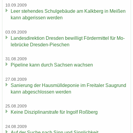
10.09.2009
Leer ste­hen­des Schul­ge­bäu­de am Kalk­berg in Mei­ßen
kann ab­ge­ris­sen wer­den
03.09.2009
Lan­des­di­rek­ti­on Dres­den be­wil­ligt För­der­mit­tel für Mo­
le­brü­cke Dresden-​Pieschen
31.08.2009
Pipe­line kann durch Sach­sen wach­sen
27.08.2009
Sa­nie­rung der Haus­müll­de­po­nie im Frei­ta­ler Saugrund
kann ab­ge­schlos­sen wer­den
25.08.2009
Keine Dis­zi­pli­nar­stra­fe für In­golf Roß­berg
24.08.2009
Auf der Suche nach Sinn und Sinn­lich­keit