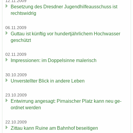
12.11.2009
Be­set­zung des Dresd­ner Ju­gend­hil­fe­aus­schuss ist
rechts­wid­rig
06.11.2009
Gut­tau ist künf­tig vor hun­dert­jähr­li­chem Hoch­was­ser
ge­schützt
02.11.2009
Im­pres­sio­nen: im Dop­pel­sin­ne ma­le­risch
30.10.2009
Un­ver­stell­ter Blick in an­de­re Leben
23.10.2009
Ent­wir­rung an­ge­sagt: Pir­na­i­scher Platz kann neu ge­
ord­net wer­den
22.10.2009
Zit­tau kann Ruine am Bahn­hof be­sei­ti­gen