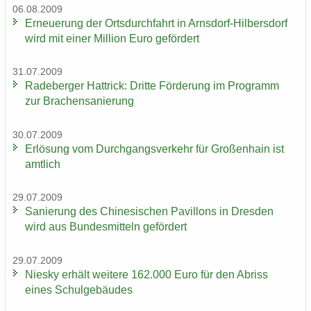
06.08.2009
Er­neue­rung der Orts­durch­fahrt in Arnsdorf-​Hilbersdorf
wird mit einer Mil­li­on Euro ge­för­dert
31.07.2009
Ra­de­ber­ger Hat­trick: Drit­te För­de­rung im Pro­gramm
zur Bra­chen­sa­nie­rung
30.07.2009
Er­lö­sung vom Durch­gangs­ver­kehr für Gro­ßen­hain ist
amt­lich
29.07.2009
Sa­nie­rung des Chi­ne­si­schen Pa­vil­lons in Dres­den
wird aus Bun­des­mit­teln ge­för­dert
29.07.2009
Nies­ky er­hält wei­te­re 162.000 Euro für den Ab­riss
eines Schul­ge­bäu­des