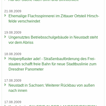
21.08.2009
Ehe­ma­li­ge Flachs­spin­ne­rei im Zit­tau­er Orts­teil Hirsch­
fel­de ver­schwin­det
19.08.2009
Un­ge­nutz­tes Be­triebs­schul­ge­bäu­de in Neu­stadt steht
vor dem Ab­riss
18.08.2009
Hol­per­pflas­ter ade! - Stra­ßen­bau­för­de­rung des Frei­
staa­tes schafft freie Bahn für neue Stadt­bus­li­nie zum
Dresd­ner Pano­me­ter
17.08.2009
Neu­stadt in Sach­sen: Wei­te­rer Rück­bau von außen
nach innen
17.08.2009