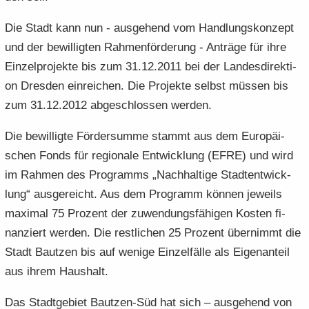
Die Stadt kann nun - aus­ge­hend vom Hand­lungs­kon­zept
und der be­wil­lig­ten Rah­men­för­de­rung - An­trä­ge für ihre
Ein­zel­pro­jek­te bis zum 31.12.2011 bei der Lan­des­di­rek­ti­
on Dres­den ein­rei­chen. Die Pro­jek­te selbst müs­sen bis
zum 31.12.2012 ab­ge­schlos­sen wer­den.
Die be­wil­lig­te För­der­sum­me stammt aus dem Eu­ro­päi­
schen Fonds für re­gio­na­le Ent­wick­lung (EFRE) und wird
im Rah­men des Pro­gramms „Nach­hal­ti­ge Stadt­ent­wick­
lung“ aus­ge­reicht. Aus dem Pro­gramm kön­nen je­weils
ma­xi­mal 75 Pro­zent der zu­wen­dungs­fä­hi­gen Kos­ten fi­
nan­ziert wer­den. Die rest­li­chen 25 Pro­zent über­nimmt die
Stadt Baut­zen bis auf we­ni­ge Ein­zel­fäl­le als Ei­gen­an­teil
aus ihrem Haus­halt.
Das Stadt­ge­biet Bautzen-​Süd hat sich – aus­ge­hend von