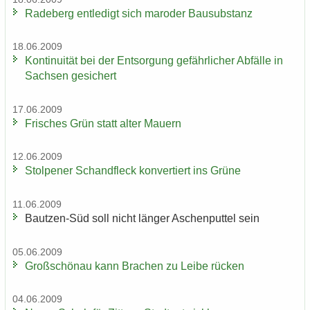
Ra­de­berg ent­le­digt sich ma­ro­der Bau­sub­stanz
18.06.2009
Kon­ti­nui­tät bei der Ent­sor­gung ge­fähr­li­cher Ab­fäl­le in
Sach­sen ge­si­chert
17.06.2009
Fri­sches Grün statt alter Mau­ern
12.06.2009
Stol­pe­ner Schand­fleck kon­ver­tiert ins Grüne
11.06.2009
Bautzen-​Süd soll nicht län­ger Aschen­put­tel sein
05.06.2009
Groß­schön­au kann Bra­chen zu Leibe rü­cken
04.06.2009