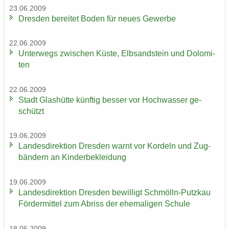
23.06.2009
Dres­den be­rei­tet Boden für neues Ge­wer­be
22.06.2009
Un­ter­wegs zwi­schen Küste, Elb­sand­stein und Do­lo­mi­
ten
22.06.2009
Stadt Glas­hüt­te künf­tig bes­ser vor Hoch­was­ser ge­
schützt
19.06.2009
Lan­des­di­rek­ti­on Dres­den warnt vor Kor­deln und Zug­
bän­dern an Kin­der­be­klei­dung
19.06.2009
Lan­des­di­rek­ti­on Dres­den be­wil­ligt Schmölln-​Putzkau
För­der­mit­tel zum Ab­riss der ehe­ma­li­gen Schu­le
18.06.2009