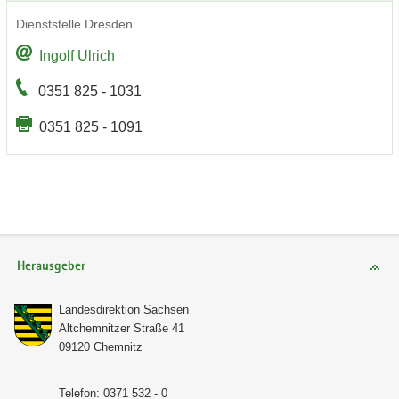
Dienst­stel­le Dres­den
In­golf Ul­rich
0351 825 - 1031
0351 825 - 1091
Herausgeber
Lan­des­di­rek­ti­on Sach­sen
Alt­chem­nit­zer Stra­ße 41
09120 Chem­nitz
Te­le­fon: 0371 532 - 0