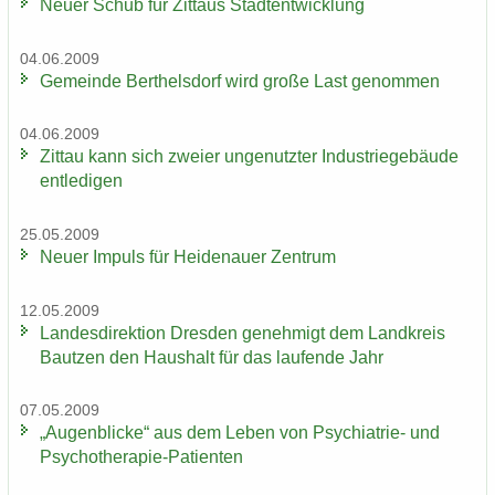
Neuer Schub für Zit­taus Stadt­ent­wick­lung
04.06.2009
Ge­mein­de Bert­hels­dorf wird große Last ge­nom­men
04.06.2009
Zit­tau kann sich zwei­er un­ge­nutz­ter In­dus­trie­ge­bäu­de
ent­le­di­gen
25.05.2009
Neuer Im­puls für Hei­de­nau­er Zen­trum
12.05.2009
Lan­des­di­rek­ti­on Dres­den ge­neh­migt dem Land­kreis
Baut­zen den Haus­halt für das lau­fen­de Jahr
07.05.2009
„Au­gen­bli­cke“ aus dem Leben von Psychiatrie-​ und
Psychotherapie-​Patienten