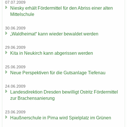
07.07.2009
Nies­ky er­hält För­der­mit­tel für den Ab­riss einer alten
Mit­tel­schu­le
30.06.2009
„Wald­hei­mat“ kann wie­der be­wal­det wer­den
29.06.2009
Kita in Neu­kirch kann ab­ge­ris­sen wer­den
25.06.2009
Neue Per­spek­ti­ven für die Guts­an­la­ge Tie­fen­au
24.06.2009
Lan­des­di­rek­ti­on Dres­den be­wil­ligt Ost­ritz För­der­mit­tel
zur Bra­chen­sa­nie­rung
23.06.2009
Hauß­ner­schu­le in Pirna wird Spiel­platz im Grü­nen