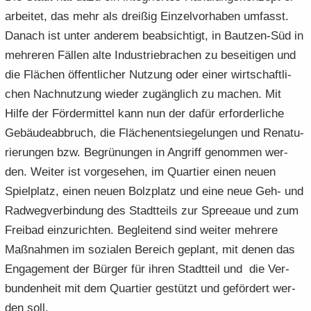
ar­bei­tet, das mehr als drei­ßig Ein­zel­vor­ha­ben um­fasst.
Da­nach ist unter an­de­rem be­ab­sich­tigt, in Bautzen-​Süd in
meh­re­ren Fäl­len alte In­dus­trie­bra­chen zu be­sei­ti­gen und
die Flä­chen öf­fent­li­cher Nut­zung oder einer wirt­schaft­li­
chen Nach­nut­zung wie­der zu­gäng­lich zu ma­chen. Mit
Hilfe der För­der­mit­tel kann nun der dafür er­for­der­li­che
Ge­bäu­de­ab­bruch, die Flä­chen­ent­sie­ge­lun­gen und Re­na­tu­
rie­run­gen bzw. Be­grü­nun­gen in An­griff ge­nom­men wer­
den. Wei­ter ist vor­ge­se­hen, im Quar­tier einen neuen
Spiel­platz, einen neuen Bolz­platz und eine neue Geh- und
Rad­weg­ver­bin­dung des Stadt­teils zur Spree­aue und zum
Frei­bad ein­zu­rich­ten. Be­glei­tend sind wei­ter meh­re­re
Maß­nah­men im so­zia­len Be­reich ge­plant, mit denen das
En­ga­ge­ment der Bür­ger für ihren Stadt­teil und die Ver­
bun­den­heit mit dem Quar­tier ge­stützt und ge­för­dert wer­
den soll.