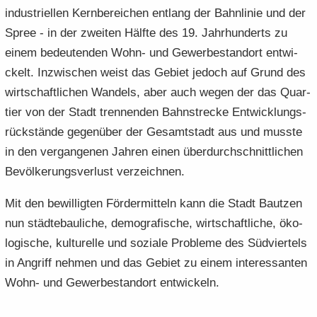
in­dus­tri­el­len Kern­be­rei­chen ent­lang der Bahn­li­nie und der
Spree - in der zwei­ten Hälf­te des 19. Jahr­hun­derts zu
einem be­deu­ten­den Wohn- und Ge­wer­be­stand­ort ent­wi­
ckelt. In­zwi­schen weist das Ge­biet je­doch auf Grund des
wirt­schaft­li­chen Wan­dels, aber auch wegen der das Quar­
tier von der Stadt tren­nen­den Bahn­stre­cke Ent­wick­lungs­
rück­stän­de ge­gen­über der Ge­samt­stadt aus und muss­te
in den ver­gan­ge­nen Jah­ren einen über­durch­schnitt­li­chen
Be­völ­ke­rungs­ver­lust ver­zeich­nen.
Mit den be­wil­lig­ten För­der­mit­teln kann die Stadt Baut­zen
nun städ­te­bau­li­che, de­mo­gra­fi­sche, wirt­schaft­li­che, öko­
lo­gi­sche, kul­tu­rel­le und so­zia­le Pro­ble­me des Süd­vier­tels
in An­griff neh­men und das Ge­biet zu einem in­ter­es­san­ten
Wohn- und Ge­wer­be­stand­ort ent­wi­ckeln.