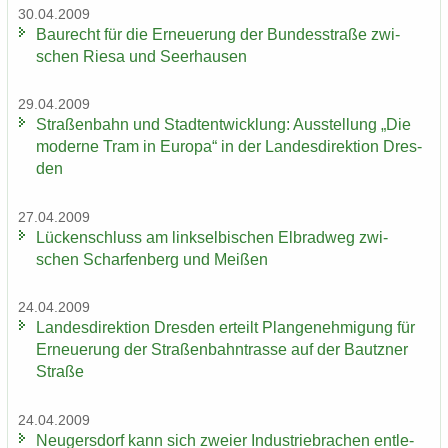
30.04.2009
Bau­recht für die Er­neue­rung der Bun­des­stra­ße zwi­
schen Riesa und Seer­hau­sen
29.04.2009
Stra­ßen­bahn und Stadt­ent­wick­lung: Aus­stel­lung „Die
mo­der­ne Tram in Eu­ro­pa“ in der Lan­des­di­rek­ti­on Dres­
den
27.04.2009
Lü­cken­schluss am linksel­bi­schen El­brad­weg zwi­
schen Schar­fen­berg und Mei­ßen
24.04.2009
Lan­des­di­rek­ti­on Dres­den er­teilt Plan­ge­neh­mi­gung für
Er­neue­rung der Stra­ßen­bahn­tras­se auf der Bautz­ner
Stra­ße
24.04.2009
Neu­gers­dorf kann sich zwei­er In­dus­trie­bra­chen ent­le­