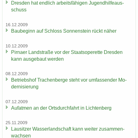
Dres­den hat end­lich ar­beits­fä­hi­gen Ju­gend­hil­fe­aus­
schuss
16.12.2009
Bau­be­ginn auf Schloss Son­nen­stein rückt näher
10.12.2009
Pirna­er Land­stra­ße vor der Staats­ope­ret­te Dres­den
kann aus­ge­baut wer­den
08.12.2009
Be­triebs­hof Tra­chen­ber­ge steht vor um­fas­sen­der Mo­
der­ni­sie­rung
07.12.2009
Auf­at­men an der Orts­durch­fahrt in Lich­ten­berg
25.11.2009
Lau­sit­zer Was­ser­land­schaft kann wei­ter zu­sam­men­
wach­sen