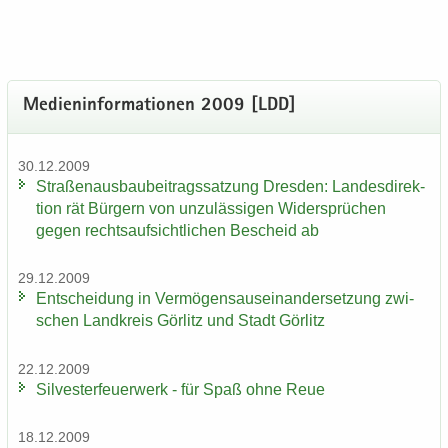
Me­di­en­in­for­ma­tio­nen 2009 [LDD]
30.12.2009
Stra­ßen­aus­bau­bei­trags­sat­zung Dres­den: Lan­des­di­rek­
ti­on rät Bür­gern von un­zu­läs­si­gen Wi­der­sprü­chen
gegen rechts­auf­sicht­li­chen Be­scheid ab
29.12.2009
Ent­schei­dung in Ver­mö­gens­aus­ein­an­der­set­zung zwi­
schen Land­kreis Gör­litz und Stadt Gör­litz
22.12.2009
Sil­ves­ter­feu­er­werk - für Spaß ohne Reue
18.12.2009