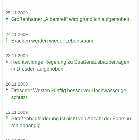
25.11.2009
Gro­ßen­hai­ner „Al­bert­treff“ wird gründ­lich auf­ge­mö­belt
24.11.2009
Bra­chen wer­den wie­der Le­bens­raum
23.11.2009
Rechts­wid­ri­ge Re­ge­lung zu Stra­ßen­aus­bau­bei­trä­gen
in Dres­den auf­ge­ho­ben
20.11.2009
Dresd­ner Wes­ten künf­tig bes­ser vor Hoch­was­ser ge­
schützt
12.11.2009
Stra­ßen­bau­för­de­rung ist nicht von An­zahl der Fahr­spu­
ren ab­hän­gig