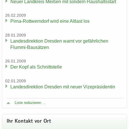
Neuer Land­kreis Mei­ßen mit so­li­dem Haus­halts­start
26.02.2009
Pirna-​Rottwerndorf wird eine Alt­last los
28.01.2009
Lan­des­di­rek­ti­on Dres­den warnt vor ge­fähr­li­chen
Flummi-​Bausätzen
26.01.2009
Der Kopf als Schnitt­stel­le
02.01.2009
Lan­des­di­rek­ti­on Dres­den mit neuer Vi­ze­prä­si­den­tin
Liste re­du­zie­ren ...
Ihr Kon­takt vor Ort