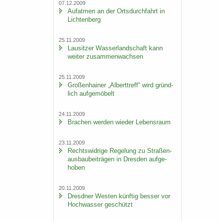
07.12.2009
Auf­at­men an der Orts­durch­fahrt in
Lich­ten­berg
25.11.2009
Lau­sit­zer Was­ser­land­schaft kann
wei­ter zu­sam­men­wach­sen
25.11.2009
Gro­ßen­hai­ner „Al­bert­treff“ wird gründ­
lich auf­ge­mö­belt
24.11.2009
Bra­chen wer­den wie­der Le­bens­raum
23.11.2009
Rechts­wid­ri­ge Re­ge­lung zu Stra­ßen­
aus­bau­bei­trä­gen in Dres­den auf­ge­
ho­ben
20.11.2009
Dresd­ner Wes­ten künf­tig bes­ser vor
Hoch­was­ser ge­schützt