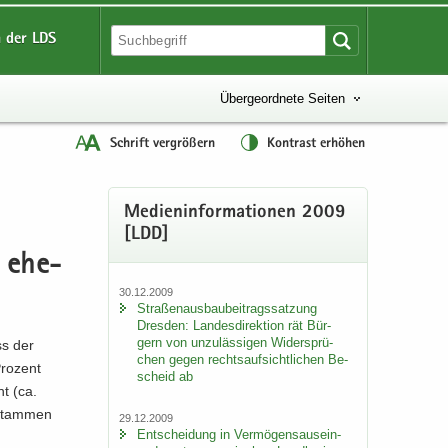
 der LDS
Übergeordnete Seiten
Schrift vergrößern
Kontrast erhöhen
Me­di­en­in­for­ma­tio­nen 2009
[LDD]
r ehe­
30.12.2009
Stra­ßen­aus­bau­bei­trags­sat­zung
Dres­den: Lan­des­di­rek­ti­on rät Bür­
gern von un­zu­läs­si­gen Wi­der­sprü­
ss der
chen gegen rechts­auf­sicht­li­chen Be­
Pro­zent
scheid ab
t (ca.
 stam­men
29.12.2009
Ent­schei­dung in Ver­mö­gens­aus­ein­