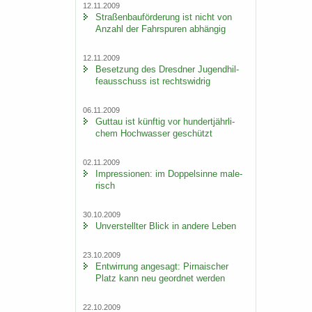
12.11.2009
Stra­ßen­bau­för­de­rung ist nicht von
An­zahl der Fahr­spu­ren ab­hän­gig
12.11.2009
Be­set­zung des Dresd­ner Ju­gend­hil­
fe­aus­schuss ist rechts­wid­rig
06.11.2009
Gut­tau ist künf­tig vor hun­dert­jähr­li­
chem Hoch­was­ser ge­schützt
02.11.2009
Im­pres­sio­nen: im Dop­pel­sin­ne ma­le­
risch
30.10.2009
Un­ver­stell­ter Blick in an­de­re Leben
23.10.2009
Ent­wir­rung an­ge­sagt: Pir­na­i­scher
Platz kann neu ge­ord­net wer­den
22.10.2009