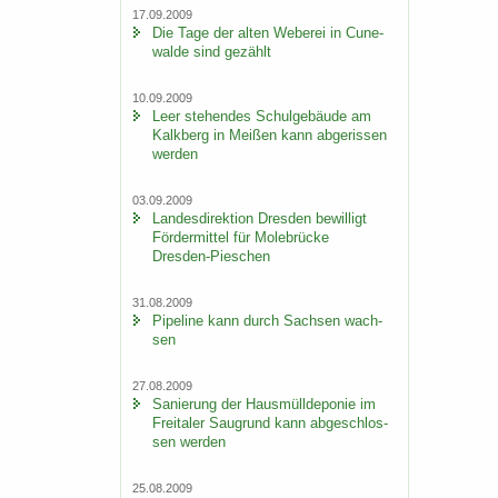
17.09.2009
Die Tage der alten We­be­rei in Cu­n­e­
wal­de sind ge­zählt
10.09.2009
Leer ste­hen­des Schul­ge­bäu­de am
Kalk­berg in Mei­ßen kann ab­ge­ris­sen
wer­den
03.09.2009
Lan­des­di­rek­ti­on Dres­den be­wil­ligt
För­der­mit­tel für Mo­le­brü­cke
Dresden-​Pieschen
31.08.2009
Pipe­line kann durch Sach­sen wach­
sen
27.08.2009
Sa­nie­rung der Haus­müll­de­po­nie im
Frei­ta­ler Saugrund kann ab­ge­schlos­
sen wer­den
25.08.2009