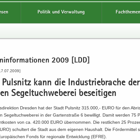
hsen
Politik und Verwaltung
Fachthemen
en­in­for­ma­tio­nen 2009 [LDD]
17.07.2009]
Puls­nitz kann die In­dus­trie­bra­che de
gen Se­gel­tuch­we­be­rei be­sei­ti­gen
­di­rek­ti­on Dres­den hat der Stadt Puls­nitz 315.000,- EURO für den Ab­ri
en Se­gel­tuch­we­be­rei in der Gar­ten­stra­ße 6 be­wil­ligt. Damit wer­den 75 
t­kos­ten von ca. 420.000 EURO über­nom­men. Die rest­li­chen 25 Pro­zen
RO) schul­tert die Stadt aus dem ei­ge­nen Haus­halt. Die För­der­mit­tel
­ro­päi­schen Fonds für re­gio­na­le Ent­wick­lung (EFRE).