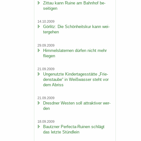
Zit­tau kann Ruine am Bahn­hof be­
sei­ti­gen
14.10.2009
Gör­litz: Die Schön­heits­kur kann wei­
ter­ge­hen
29.09.2009
Him­mels­la­ter­nen dür­fen nicht mehr
flie­gen
21.09.2009
Un­ge­nutz­te Kin­der­ta­ges­stät­te „Frie­
dens­tau­be“ in Weiß­was­ser steht vor
dem Ab­riss
21.09.2009
Dresd­ner Wes­ten soll at­trak­ti­ver wer­
den
18.09.2009
Bautz­ner Perfecta-​Ruinen schlägt
das letz­te Stünd­lein