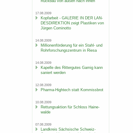
Rück­bau von außen nach innen
17.08.2009
Kopf­ar­beit - GA­LE­RIE IN DER LAN­
DES­DI­REK­TI­ON zeigt Plas­ti­ken von
Jür­gen Co­mi­not­to
14.08.2009
Mil­lio­nen­för­de­rung für ein Stahl-​ und
Rohr­for­schungs­zen­trum in Riesa
14.08.2009
Ka­pel­le des Rit­ter­gu­tes Gamig kann
sa­niert wer­den
12.08.2009
Pharma-​Hightech statt Kom­miss­brot
10.08.2009
Ret­tungs­ak­ti­on für Schloss Hai­ne­
wal­de
07.08.2009
Land­kreis Säch­si­sche Schweiz-​