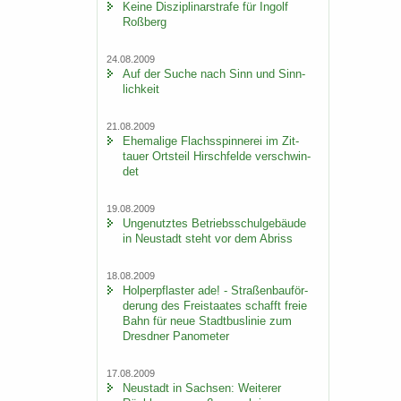
Keine Dis­zi­pli­nar­stra­fe für In­golf
Roß­berg
24.08.2009
Auf der Suche nach Sinn und Sinn­
lich­keit
21.08.2009
Ehe­ma­li­ge Flachs­spin­ne­rei im Zit­
tau­er Orts­teil Hirsch­fel­de ver­schwin­
det
19.08.2009
Un­ge­nutz­tes Be­triebs­schul­ge­bäu­de
in Neu­stadt steht vor dem Ab­riss
18.08.2009
Hol­per­pflas­ter ade! - Stra­ßen­bau­för­
de­rung des Frei­staa­tes schafft freie
Bahn für neue Stadt­bus­li­nie zum
Dresd­ner Pano­me­ter
17.08.2009
Neu­stadt in Sach­sen: Wei­te­rer