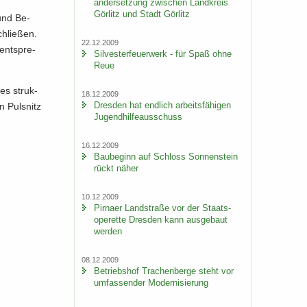
an­der­set­zung zwi­schen Land­kreis
Gör­litz und Stadt Gör­litz
 und Be­
chlie­ßen.
22.12.2009
ent­spre­
Sil­ves­ter­feu­er­werk - für Spaß ohne
Reue
des struk­
18.12.2009
Dres­den hat end­lich ar­beits­fä­hi­gen
n Puls­nitz
Ju­gend­hil­fe­aus­schuss
.
16.12.2009
Bau­be­ginn auf Schloss Son­nen­stein
rückt näher
10.12.2009
Pirna­er Land­stra­ße vor der Staats­
ope­ret­te Dres­den kann aus­ge­baut
wer­den
08.12.2009
Be­triebs­hof Tra­chen­ber­ge steht vor
um­fas­sen­der Mo­der­ni­sie­rung