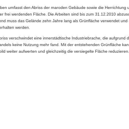
­ben um­fasst den Ab­riss der ma­ro­den Ge­bäu­de sowie die Her­rich­tung
r frei wer­den­den Flä­che. Die Ar­bei­ten sind bis zum 31.12.2010 ab­zu­s
ßend muss das Ge­län­de zehn Jahre lang als Grün­flä­che ver­wen­det und 
r­hal­ten wer­den.
riss ver­schwin­det eine in­ner­städ­ti­sche In­dus­trie­bra­che, die auf­grund 
Wan­dels keine Nut­zung mehr fand. Mit der ent­ste­hen­den Grün­flä­che kan
ild wei­ter auf­wer­ten und gleich­zei­tig die ver­sie­gel­te Flä­che re­du­zie­ren