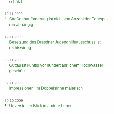
schützt
12.11.2009
Stra­ßen­bau­för­de­rung ist nicht von An­zahl der Fahr­spu­
ren ab­hän­gig
12.11.2009
Be­set­zung des Dresd­ner Ju­gend­hil­fe­aus­schuss ist
rechts­wid­rig
06.11.2009
Gut­tau ist künf­tig vor hun­dert­jähr­li­chem Hoch­was­ser
ge­schützt
02.11.2009
Im­pres­sio­nen: im Dop­pel­sin­ne ma­le­risch
30.10.2009
Un­ver­stell­ter Blick in an­de­re Leben