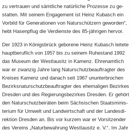
zu ver­trau­en und sämt­li­che na­tür­li­che Pro­zes­se zu ge­
stat­ten. Mit sei­nem En­ga­ge­ment ist Heinz Ku­basch ein
Vor­bild für Ge­ne­ra­tio­nen von Na­tur­schüt­zern ge­wor­den“,
hebt Ha­sen­pflug die Ver­diens­te des 85-​jährigen her­vor.
Der 1923 in Kö­nigs­brück ge­bo­re­ne Heinz Ku­basch lei­te­te
haupt­be­ruf­lich von 1957 bis zu sei­nem Ru­he­stand 1992
das Mu­se­um der West­lau­sitz in Ka­menz. Eh­ren­amt­lich
war er zwan­zig Jahre lang Na­tur­schutz­be­auf­trag­ter des
Krei­ses Ka­menz und da­nach seit 1967 un­un­ter­bro­chen
Be­zirks­na­tur­schutz­be­auf­trag­ter des ehe­ma­li­gen Be­zir­kes
Dres­den und des Re­gie­rungs­be­zir­kes Dres­den. Er ge­hört
den Na­tur­schutz­bei­rä­ten beim Säch­si­schen Staats­mi­nis­
te­ri­um für Um­welt und Land­wirt­schaft und der Lan­des­di­
rek­ti­on Dres­den an. Bis vor kur­zem war er Vor­sit­zen­der
des Ver­eins „Na­tur­be­wah­rung West­lau­sitz e. V.“. Im Jahr