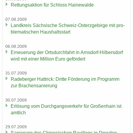
Ret­tungs­ak­ti­on für Schloss Hai­ne­wal­de
07.08.2009
Land­kreis Säch­si­sche Schweiz-​Osterzgebirge mit pro­
ble­ma­ti­schen Haus­halts­start
06.08.2009
Er­neue­rung der Orts­durch­fahrt in Arnsdorf-​Hilbersdorf
wird mit einer Mil­li­on Euro ge­för­dert
31.07.2009
Ra­de­ber­ger Hat­trick: Drit­te För­de­rung im Pro­gramm
zur Bra­chen­sa­nie­rung
30.07.2009
Er­lö­sung vom Durch­gangs­ver­kehr für Gro­ßen­hain ist
amt­lich
29.07.2009
Sa­nie­rung des Chi­ne­si­schen Pa­vil­lons in Dres­den