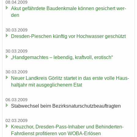
08.04.2009
Akut ge­fähr­de­te Bau­denk­ma­le kön­nen ge­si­chert wer­
den
30.03.2009
Dresden-​Pieschen künf­tig vor Hoch­was­ser ge­schützt
30.03.2009
„Hand­ge­mach­tes – le­ben­dig, kraft­voll, ero­tisch“
30.03.2009
Neuer Land­kreis Gör­litz star­tet in das erste volle Haus­
halt­jahr mit aus­ge­gli­che­nem Etat
06.03.2009
Stab­wech­sel beim Be­zirks­na­tur­schutz­be­auf­trag­ten
02.03.2009
Kreuz­chor, Dresden-​Pass-Inhaber und Behinderten-​
Fahrdienst pro­fi­tie­ren von WOBA-​Erlösen