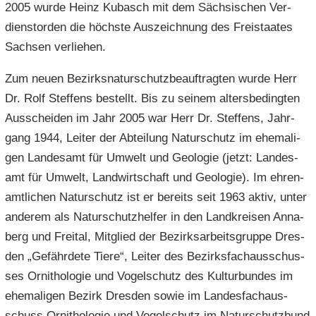
2005 wurde Heinz Ku­basch mit dem Säch­si­schen Ver­
dienst­or­den die höchs­te Aus­zeich­nung des Frei­staa­tes
Sach­sen ver­lie­hen.
Zum neuen Be­zirks­na­tur­schutz­be­auf­trag­ten wurde Herr
Dr. Rolf Stef­fens be­stellt. Bis zu sei­nem al­ters­be­ding­ten
Aus­schei­den im Jahr 2005 war Herr Dr. Stef­fens, Jahr­
gang 1944, Lei­ter der Ab­tei­lung Na­tur­schutz im ehe­ma­li­
gen Lan­des­amt für Um­welt und Geo­lo­gie (jetzt: Lan­des­
amt für Um­welt, Land­wirt­schaft und Geo­lo­gie). Im eh­ren­
amt­li­chen Na­tur­schutz ist er be­reits seit 1963 aktiv, unter
an­de­rem als Na­tur­schutz­hel­fer in den Land­krei­sen An­na­
berg und Frei­tal, Mit­glied der Be­zirks­ar­beits­grup­pe Dres­
den „Ge­fähr­de­te Tiere“, Lei­ter des Be­zirks­fach­aus­schus­
ses Or­ni­tho­lo­gie und Vo­gel­schutz des Kul­tur­bun­des im
ehe­ma­li­gen Be­zirk Dres­den sowie im Lan­des­fach­aus­
schuss Or­ni­tho­lo­gie und Vo­gel­schutz im Na­tur­schutz­bund