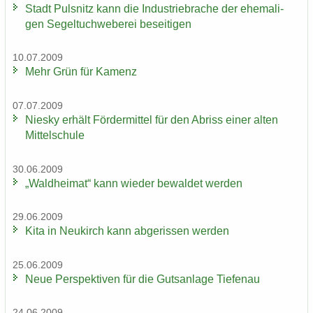
Stadt Puls­nitz kann die In­dus­trie­bra­che der ehe­ma­li­
gen Se­gel­tuch­we­be­rei be­sei­ti­gen
10.07.2009
Mehr Grün für Ka­menz
07.07.2009
Nies­ky er­hält För­der­mit­tel für den Ab­riss einer alten
Mit­tel­schu­le
30.06.2009
„Wald­hei­mat“ kann wie­der be­wal­det wer­den
29.06.2009
Kita in Neu­kirch kann ab­ge­ris­sen wer­den
25.06.2009
Neue Per­spek­ti­ven für die Guts­an­la­ge Tie­fen­au
24.06.2009