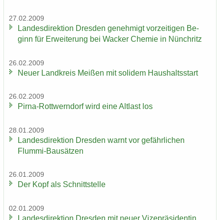
27.02.2009
Lan­des­di­rek­ti­on Dres­den ge­neh­migt vor­zei­ti­gen Be­
ginn für Er­wei­te­rung bei Wa­cker Che­mie in Nün­chritz
26.02.2009
Neuer Land­kreis Mei­ßen mit so­li­dem Haus­halts­start
26.02.2009
Pirna-​Rottwerndorf wird eine Alt­last los
28.01.2009
Lan­des­di­rek­ti­on Dres­den warnt vor ge­fähr­li­chen
Flummi-​Bausätzen
26.01.2009
Der Kopf als Schnitt­stel­le
02.01.2009
Lan­des­di­rek­ti­on Dres­den mit neuer Vi­ze­prä­si­den­tin