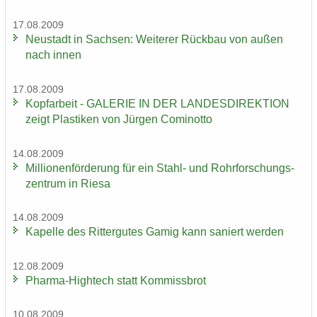
17.08.2009
Neu­stadt in Sach­sen: Wei­te­rer Rück­bau von außen
nach innen
17.08.2009
Kopf­ar­beit - GA­LE­RIE IN DER LAN­DES­DI­REK­TI­ON
zeigt Plas­ti­ken von Jür­gen Co­mi­not­to
14.08.2009
Mil­lio­nen­för­de­rung für ein Stahl-​ und Rohr­for­schungs­
zen­trum in Riesa
14.08.2009
Ka­pel­le des Rit­ter­gu­tes Gamig kann sa­niert wer­den
12.08.2009
Pharma-​Hightech statt Kom­miss­brot
10.08.2009