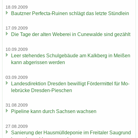
18.09.2009
Bautz­ner Perfecta-​Ruinen schlägt das letz­te Stünd­lein
17.09.2009
Die Tage der alten We­be­rei in Cu­n­e­wal­de sind ge­zählt
10.09.2009
Leer ste­hen­des Schul­ge­bäu­de am Kalk­berg in Mei­ßen
kann ab­ge­ris­sen wer­den
03.09.2009
Lan­des­di­rek­ti­on Dres­den be­wil­ligt För­der­mit­tel für Mo­
le­brü­cke Dresden-​Pieschen
31.08.2009
Pipe­line kann durch Sach­sen wach­sen
27.08.2009
Sa­nie­rung der Haus­müll­de­po­nie im Frei­ta­ler Saugrund