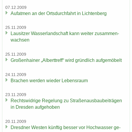
07.12.2009
Auf­at­men an der Orts­durch­fahrt in Lich­ten­berg
25.11.2009
Lau­sit­zer Was­ser­land­schaft kann wei­ter zu­sam­men­
wach­sen
25.11.2009
Gro­ßen­hai­ner „Al­bert­treff“ wird gründ­lich auf­ge­mö­belt
24.11.2009
Bra­chen wer­den wie­der Le­bens­raum
23.11.2009
Rechts­wid­ri­ge Re­ge­lung zu Stra­ßen­aus­bau­bei­trä­gen
in Dres­den auf­ge­ho­ben
20.11.2009
Dresd­ner Wes­ten künf­tig bes­ser vor Hoch­was­ser ge­