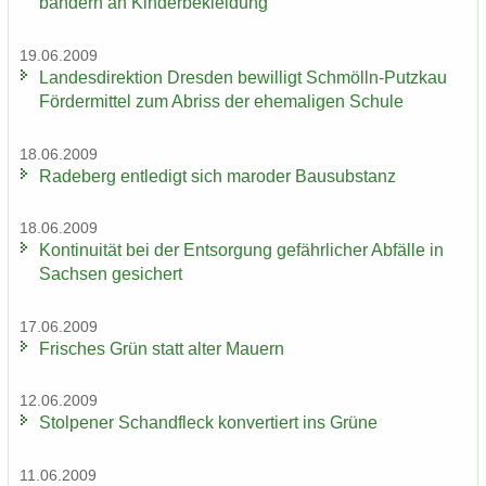
bän­dern an Kin­der­be­klei­dung
19.06.2009
Lan­des­di­rek­ti­on Dres­den be­wil­ligt Schmölln-​Putzkau
För­der­mit­tel zum Ab­riss der ehe­ma­li­gen Schu­le
18.06.2009
Ra­de­berg ent­le­digt sich ma­ro­der Bau­sub­stanz
18.06.2009
Kon­ti­nui­tät bei der Ent­sor­gung ge­fähr­li­cher Ab­fäl­le in
Sach­sen ge­si­chert
17.06.2009
Fri­sches Grün statt alter Mau­ern
12.06.2009
Stol­pe­ner Schand­fleck kon­ver­tiert ins Grüne
11.06.2009