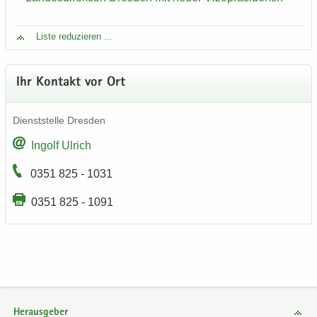
Liste re­du­zie­ren ...
Ihr Kon­takt vor Ort
Dienst­stel­le Dres­den
In­golf Ul­rich
0351 825 - 1031
0351 825 - 1091
Herausgeber