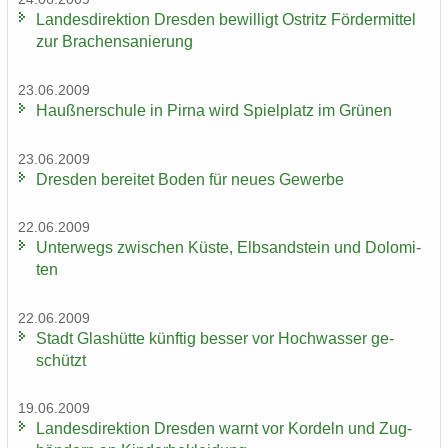
Lan­des­di­rek­ti­on Dres­den be­wil­ligt Ost­ritz För­der­mit­tel
zur Bra­chen­sa­nie­rung
23.06.2009
Hauß­ner­schu­le in Pirna wird Spiel­platz im Grü­nen
23.06.2009
Dres­den be­rei­tet Boden für neues Ge­wer­be
22.06.2009
Un­ter­wegs zwi­schen Küste, Elb­sand­stein und Do­lo­mi­
ten
22.06.2009
Stadt Glas­hüt­te künf­tig bes­ser vor Hoch­was­ser ge­
schützt
19.06.2009
Lan­des­di­rek­ti­on Dres­den warnt vor Kor­deln und Zug­