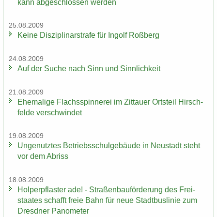
kann ab­ge­schlos­sen wer­den
25.08.2009
Keine Dis­zi­pli­nar­stra­fe für In­golf Roß­berg
24.08.2009
Auf der Suche nach Sinn und Sinn­lich­keit
21.08.2009
Ehe­ma­li­ge Flachs­spin­ne­rei im Zit­tau­er Orts­teil Hirsch­
fel­de ver­schwin­det
19.08.2009
Un­ge­nutz­tes Be­triebs­schul­ge­bäu­de in Neu­stadt steht
vor dem Ab­riss
18.08.2009
Hol­per­pflas­ter ade! - Stra­ßen­bau­för­de­rung des Frei­
staa­tes schafft freie Bahn für neue Stadt­bus­li­nie zum
Dresd­ner Pano­me­ter