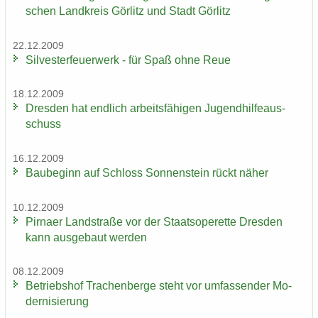
schen Land­kreis Gör­litz und Stadt Gör­litz
22.12.2009
Sil­ves­ter­feu­er­werk - für Spaß ohne Reue
18.12.2009
Dres­den hat end­lich ar­beits­fä­hi­gen Ju­gend­hil­fe­aus­
schuss
16.12.2009
Bau­be­ginn auf Schloss Son­nen­stein rückt näher
10.12.2009
Pirna­er Land­stra­ße vor der Staats­ope­ret­te Dres­den
kann aus­ge­baut wer­den
08.12.2009
Be­triebs­hof Tra­chen­ber­ge steht vor um­fas­sen­der Mo­
der­ni­sie­rung