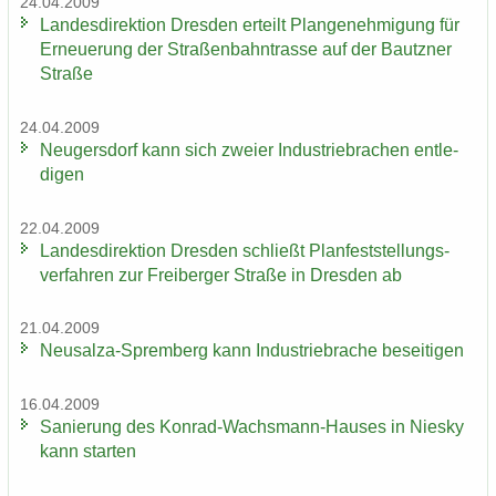
24.04.2009
Lan­des­di­rek­ti­on Dres­den er­teilt Plan­ge­neh­mi­gung für
Er­neue­rung der Stra­ßen­bahn­tras­se auf der Bautz­ner
Stra­ße
24.04.2009
Neu­gers­dorf kann sich zwei­er In­dus­trie­bra­chen ent­le­
di­gen
22.04.2009
Lan­des­di­rek­ti­on Dres­den schließt Plan­fest­stel­lungs­
ver­fah­ren zur Frei­ber­ger Stra­ße in Dres­den ab
21.04.2009
Neusalza-​Spremberg kann In­dus­trie­bra­che be­sei­ti­gen
16.04.2009
Sa­nie­rung des Konrad-​Wachsmann-Hauses in Nies­ky
kann star­ten