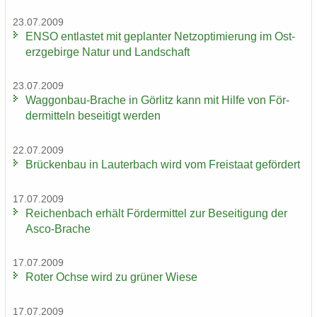
23.07.2009
ENSO ent­las­tet mit ge­plan­ter Netz­op­ti­mie­rung im Ost­
erz­ge­bir­ge Natur und Land­schaft
23.07.2009
Waggonbau-​Brache in Gör­litz kann mit Hilfe von För­
der­mit­teln be­sei­tigt wer­den
22.07.2009
Brü­cken­bau in Lau­ter­bach wird vom Frei­staat ge­för­dert
17.07.2009
Rei­chen­bach er­hält För­der­mit­tel zur Be­sei­ti­gung der
Asco-​Brache
17.07.2009
Roter Ochse wird zu grü­ner Wiese
17.07.2009