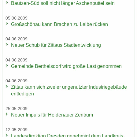
Bautzen-​Süd soll nicht län­ger Aschen­put­tel sein
05.06.2009
Groß­schön­au kann Bra­chen zu Leibe rü­cken
04.06.2009
Neuer Schub für Zit­taus Stadt­ent­wick­lung
04.06.2009
Ge­mein­de Bert­hels­dorf wird große Last ge­nom­men
04.06.2009
Zit­tau kann sich zwei­er un­ge­nutz­ter In­dus­trie­ge­bäu­de
ent­le­di­gen
25.05.2009
Neuer Im­puls für Hei­de­nau­er Zen­trum
12.05.2009
Lan­des­di­rek­ti­on Dres­den ge­neh­migt dem Land­kreis