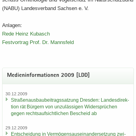
(NABU) Lan­des­ver­band Sach­sen e. V.
An­la­gen:
Rede Heinz Ku­basch
Fest­vor­trag Prof.​ Dr.​ Manns­feld
Me­di­en­in­for­ma­tio­nen 2009 [LDD]
30.12.2009
Stra­ßen­aus­bau­bei­trags­sat­zung Dres­den: Lan­des­di­rek­
ti­on rät Bür­gern von un­zu­läs­si­gen Wi­der­sprü­chen
gegen rechts­auf­sicht­li­chen Be­scheid ab
29.12.2009
Ent­schei­dung in Ver­mö­gens­aus­ein­an­der­set­zung zwi­