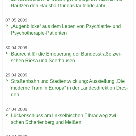
Baut­zen den Haus­halt für das lau­fen­de Jahr
07.05.2009
„Au­gen­bli­cke“ aus dem Leben von Psychiatrie-​ und
Psychotherapie-​Patienten
30.04.2009
Bau­recht für die Er­neue­rung der Bun­des­stra­ße zwi­
schen Riesa und Seer­hau­sen
29.04.2009
Stra­ßen­bahn und Stadt­ent­wick­lung: Aus­stel­lung „Die
mo­der­ne Tram in Eu­ro­pa“ in der Lan­des­di­rek­ti­on Dres­
den
27.04.2009
Lü­cken­schluss am linksel­bi­schen El­brad­weg zwi­
schen Schar­fen­berg und Mei­ßen