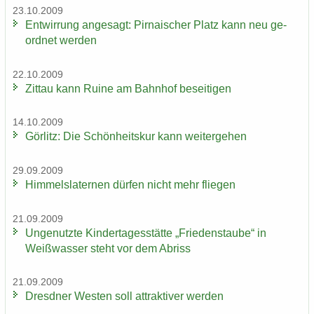
23.10.2009
Ent­wir­rung an­ge­sagt: Pir­na­i­scher Platz kann neu ge­
ord­net wer­den
22.10.2009
Zit­tau kann Ruine am Bahn­hof be­sei­ti­gen
14.10.2009
Gör­litz: Die Schön­heits­kur kann wei­ter­ge­hen
29.09.2009
Him­mels­la­ter­nen dür­fen nicht mehr flie­gen
21.09.2009
Un­ge­nutz­te Kin­der­ta­ges­stät­te „Frie­dens­tau­be“ in
Weiß­was­ser steht vor dem Ab­riss
21.09.2009
Dresd­ner Wes­ten soll at­trak­ti­ver wer­den