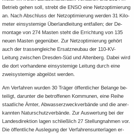
Be­trieb gehen soll, strebt die ENSO eine Netz­op­ti­mie­rung
an. Nach Ab­schluss der Netz­op­ti­mie­rung wer­den 31 Ki­lo­
me­ter ein­sys­te­mi­ge Über­land­lei­tung ent­fal­len; der De­
mon­ta­ge von 274 Mas­ten steht die Er­rich­tung von 135
neuen Mas­ten ge­gen­über. Zur Netz­op­ti­mie­rung ge­hört
auch der tras­sen­glei­che Er­satz­neu­bau der 110-​KV-
Leitung zwi­schen Dresden-​Süd und Al­ten­berg. Dabei wird
die dort vor­han­de­ne ein­sys­te­mi­ge Lei­tung durch eine
zwei­sys­te­mi­ge ab­ge­löst wer­den.
Am Ver­fah­ren wur­den 30 Trä­ger öf­fent­li­cher Be­lan­ge be­
tei­ligt, dar­un­ter die be­trof­fe­nen Kom­mu­nen, eine Reihe
staat­li­che Ämter, Ab­was­ser­zweck­ver­bän­de und die an­er­
kann­ten Na­tur­schutz­ver­bän­de. Zur Aus­wer­tung bei der
Lan­des­di­rek­ti­on lagen schließ­lich 27 Stel­lung­nah­men vor.
Die öf­fent­li­che Aus­le­gung der Ver­fah­rens­un­ter­la­gen er­