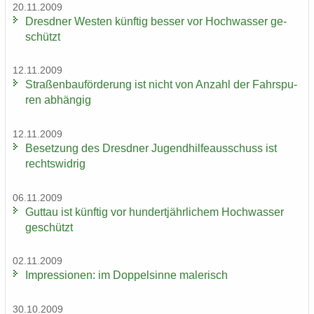
20.11.2009
Dresd­ner Wes­ten künf­tig bes­ser vor Hoch­was­ser ge­
schützt
12.11.2009
Stra­ßen­bau­för­de­rung ist nicht von An­zahl der Fahr­spu­
ren ab­hän­gig
12.11.2009
Be­set­zung des Dresd­ner Ju­gend­hil­fe­aus­schuss ist
rechts­wid­rig
06.11.2009
Gut­tau ist künf­tig vor hun­dert­jähr­li­chem Hoch­was­ser
ge­schützt
02.11.2009
Im­pres­sio­nen: im Dop­pel­sin­ne ma­le­risch
30.10.2009