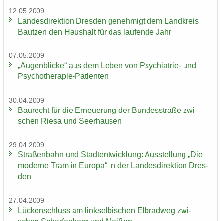
12.05.2009
Lan­des­di­rek­ti­on Dres­den ge­neh­migt dem Land­kreis
Baut­zen den Haus­halt für das lau­fen­de Jahr
07.05.2009
„Au­gen­bli­cke“ aus dem Leben von Psychiatrie-​ und
Psychotherapie-​Patienten
30.04.2009
Bau­recht für die Er­neue­rung der Bun­des­stra­ße zwi­
schen Riesa und Seer­hau­sen
29.04.2009
Stra­ßen­bahn und Stadt­ent­wick­lung: Aus­stel­lung „Die
mo­der­ne Tram in Eu­ro­pa“ in der Lan­des­di­rek­ti­on Dres­
den
27.04.2009
Lü­cken­schluss am linksel­bi­schen El­brad­weg zwi­