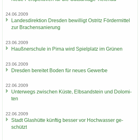
24.06.2009
Lan­des­di­rek­ti­on Dres­den be­wil­ligt Ost­ritz För­der­mit­tel
zur Bra­chen­sa­nie­rung
23.06.2009
Hauß­ner­schu­le in Pirna wird Spiel­platz im Grü­nen
23.06.2009
Dres­den be­rei­tet Boden für neues Ge­wer­be
22.06.2009
Un­ter­wegs zwi­schen Küste, Elb­sand­stein und Do­lo­mi­
ten
22.06.2009
Stadt Glas­hüt­te künf­tig bes­ser vor Hoch­was­ser ge­
schützt