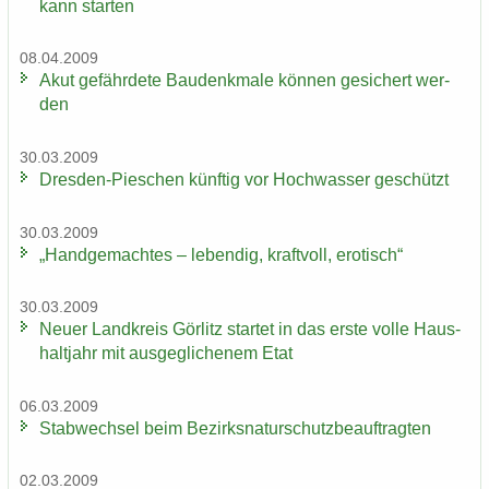
kann star­ten
08.04.2009
Akut ge­fähr­de­te Bau­denk­ma­le kön­nen ge­si­chert wer­
den
30.03.2009
Dresden-​Pieschen künf­tig vor Hoch­was­ser ge­schützt
30.03.2009
„Hand­ge­mach­tes – le­ben­dig, kraft­voll, ero­tisch“
30.03.2009
Neuer Land­kreis Gör­litz star­tet in das erste volle Haus­
halt­jahr mit aus­ge­gli­che­nem Etat
06.03.2009
Stab­wech­sel beim Be­zirks­na­tur­schutz­be­auf­trag­ten
02.03.2009