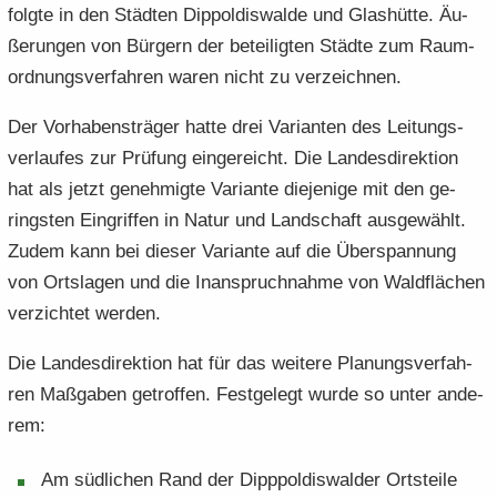
folg­te in den Städ­ten Di­ppol­dis­wal­de und Glas­hüt­te. Äu­
ße­run­gen von Bür­gern der be­tei­lig­ten Städ­te zum Raum­
ord­nungs­ver­fah­ren waren nicht zu ver­zeich­nen.
Der Vor­ha­bens­trä­ger hatte drei Va­ri­an­ten des Lei­tungs­
ver­lau­fes zur Prü­fung ein­ge­reicht. Die Lan­des­di­rek­ti­on
hat als jetzt ge­neh­mig­te Va­ri­an­te die­je­ni­ge mit den ge­
rings­ten Ein­grif­fen in Natur und Land­schaft aus­ge­wählt.
Zudem kann bei die­ser Va­ri­an­te auf die Über­span­nung
von Orts­la­gen und die In­an­spruch­nah­me von Wald­flä­chen
ver­zich­tet wer­den.
Die Lan­des­di­rek­ti­on hat für das wei­te­re Pla­nungs­ver­fah­
ren Maß­ga­ben ge­trof­fen. Fest­ge­legt wurde so unter an­de­
rem:
Am süd­li­chen Rand der Di­pp­pol­dis­wal­der Orts­tei­le