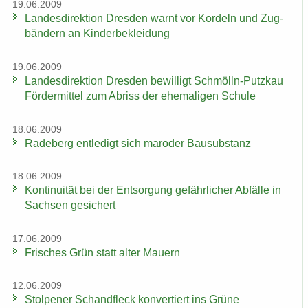
19.06.2009
Lan­des­di­rek­ti­on Dres­den warnt vor Kor­deln und Zug­
bän­dern an Kin­der­be­klei­dung
19.06.2009
Lan­des­di­rek­ti­on Dres­den be­wil­ligt Schmölln-​Putzkau
För­der­mit­tel zum Ab­riss der ehe­ma­li­gen Schu­le
18.06.2009
Ra­de­berg ent­le­digt sich ma­ro­der Bau­sub­stanz
18.06.2009
Kon­ti­nui­tät bei der Ent­sor­gung ge­fähr­li­cher Ab­fäl­le in
Sach­sen ge­si­chert
17.06.2009
Fri­sches Grün statt alter Mau­ern
12.06.2009
Stol­pe­ner Schand­fleck kon­ver­tiert ins Grüne