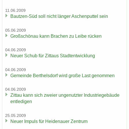
11.06.2009
Bautzen-​Süd soll nicht län­ger Aschen­put­tel sein
05.06.2009
Groß­schön­au kann Bra­chen zu Leibe rü­cken
04.06.2009
Neuer Schub für Zit­taus Stadt­ent­wick­lung
04.06.2009
Ge­mein­de Bert­hels­dorf wird große Last ge­nom­men
04.06.2009
Zit­tau kann sich zwei­er un­ge­nutz­ter In­dus­trie­ge­bäu­de
ent­le­di­gen
25.05.2009
Neuer Im­puls für Hei­de­nau­er Zen­trum