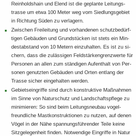
Rein­holds­hain und Elend ist die ge­plan­te Lei­tungs­
tras­se um etwa 100 Meter weg vom Sied­lungs­ge­biet
in Rich­tung Süden zu ver­la­gern.
Zwi­schen Frei­lei­tung und vor­han­de­nen schutz­be­dürf­
ti­gen Ge­bäu­den und Grund­stü­cken ist stets ein Min­
dest­ab­stand von 10 Me­tern ein­zu­hal­ten. Es ist zu si­
chern, dass die zu­läs­si­gen Feld­stär­ken­grenz­wer­te für
Per­so­nen an allen zum stän­di­gen Auf­ent­halt von Per­
so­nen ge­nutz­ten Ge­bäu­den und Orten ent­lang der
Tras­se si­cher ein­ge­hal­ten wer­den.
Ge­biets­ein­grif­fe sind durch kon­struk­ti­ve Maß­nah­men
im Sinne von Na­tur­schutz und Land­schafts­pfle­ge zu
mi­ni­mie­ren: So sind beim Lei­tungs­neu­bau vo­gel­
freund­li­che Mast­kon­struk­tio­nen zu nut­zen, auf denen
Vögel in der Nähe span­nungs­füh­ren­der Teile keine
Sitz­ge­le­gen­heit fin­den. Not­wen­di­ge Ein­grif­fe in Natur