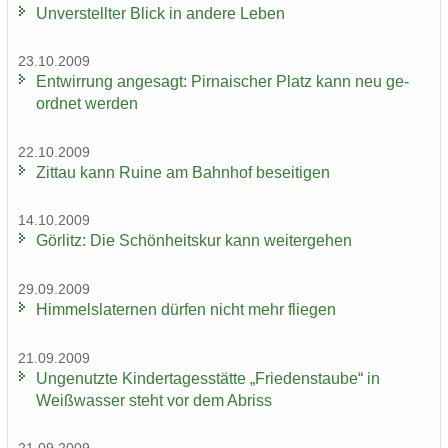
Un­ver­stell­ter Blick in an­de­re Leben
23.10.2009
Ent­wir­rung an­ge­sagt: Pir­na­i­scher Platz kann neu ge­
ord­net wer­den
22.10.2009
Zit­tau kann Ruine am Bahn­hof be­sei­ti­gen
14.10.2009
Gör­litz: Die Schön­heits­kur kann wei­ter­ge­hen
29.09.2009
Him­mels­la­ter­nen dür­fen nicht mehr flie­gen
21.09.2009
Un­ge­nutz­te Kin­der­ta­ges­stät­te „Frie­dens­tau­be“ in
Weiß­was­ser steht vor dem Ab­riss