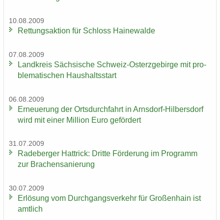
10.08.2009
Ret­tungs­ak­ti­on für Schloss Hai­ne­wal­de
07.08.2009
Land­kreis Säch­si­sche Schweiz-​Osterzgebirge mit pro­
ble­ma­ti­schen Haus­halts­start
06.08.2009
Er­neue­rung der Orts­durch­fahrt in Arnsdorf-​Hilbersdorf
wird mit einer Mil­li­on Euro ge­för­dert
31.07.2009
Ra­de­ber­ger Hat­trick: Drit­te För­de­rung im Pro­gramm
zur Bra­chen­sa­nie­rung
30.07.2009
Er­lö­sung vom Durch­gangs­ver­kehr für Gro­ßen­hain ist
amt­lich