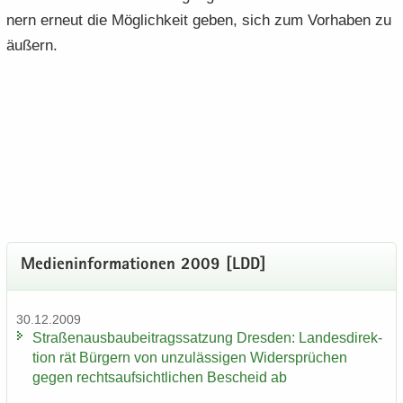
nern er­neut die Mög­lich­keit geben, sich zum Vor­ha­ben zu
äu­ßern.
Me­di­en­in­for­ma­tio­nen 2009 [LDD]
30.12.2009
Stra­ßen­aus­bau­bei­trags­sat­zung Dres­den: Lan­des­di­rek­
ti­on rät Bür­gern von un­zu­läs­si­gen Wi­der­sprü­chen
gegen rechts­auf­sicht­li­chen Be­scheid ab