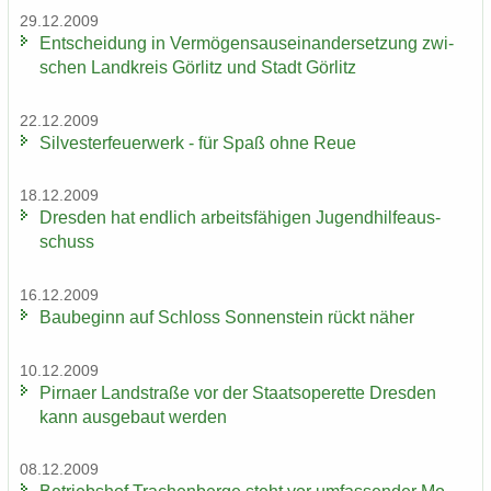
29.12.2009
Ent­schei­dung in Ver­mö­gens­aus­ein­an­der­set­zung zwi­
schen Land­kreis Gör­litz und Stadt Gör­litz
22.12.2009
Sil­ves­ter­feu­er­werk - für Spaß ohne Reue
18.12.2009
Dres­den hat end­lich ar­beits­fä­hi­gen Ju­gend­hil­fe­aus­
schuss
16.12.2009
Bau­be­ginn auf Schloss Son­nen­stein rückt näher
10.12.2009
Pirna­er Land­stra­ße vor der Staats­ope­ret­te Dres­den
kann aus­ge­baut wer­den
08.12.2009