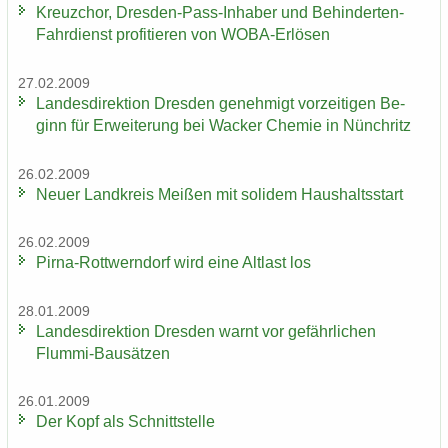
Kreuz­chor, Dresden-​Pass-Inhaber und Behinderten-​
Fahrdienst pro­fi­tie­ren von WOBA-​Erlösen
27.02.2009
Lan­des­di­rek­ti­on Dres­den ge­neh­migt vor­zei­ti­gen Be­
ginn für Er­wei­te­rung bei Wa­cker Che­mie in Nün­chritz
26.02.2009
Neuer Land­kreis Mei­ßen mit so­li­dem Haus­halts­start
26.02.2009
Pirna-​Rottwerndorf wird eine Alt­last los
28.01.2009
Lan­des­di­rek­ti­on Dres­den warnt vor ge­fähr­li­chen
Flummi-​Bausätzen
26.01.2009
Der Kopf als Schnitt­stel­le