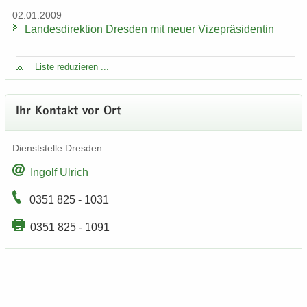
02.01.2009
Lan­des­di­rek­ti­on Dres­den mit neuer Vi­ze­prä­si­den­tin
Liste re­du­zie­ren ...
Ihr Kon­takt vor Ort
Dienst­stel­le Dres­den
In­golf Ul­rich
0351 825 - 1031
0351 825 - 1091