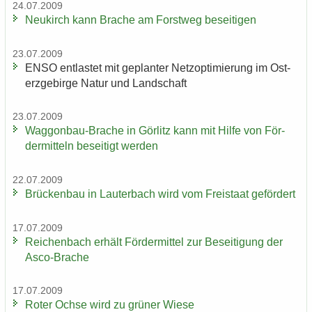
24.07.2009
Neu­kirch kann Bra­che am Forst­weg be­sei­ti­gen
23.07.2009
ENSO ent­las­tet mit ge­plan­ter Netz­op­ti­mie­rung im Ost­
erz­ge­bir­ge Natur und Land­schaft
23.07.2009
Waggonbau-​Brache in Gör­litz kann mit Hilfe von För­
der­mit­teln be­sei­tigt wer­den
22.07.2009
Brü­cken­bau in Lau­ter­bach wird vom Frei­staat ge­för­dert
17.07.2009
Rei­chen­bach er­hält För­der­mit­tel zur Be­sei­ti­gung der
Asco-​Brache
17.07.2009
Roter Ochse wird zu grü­ner Wiese