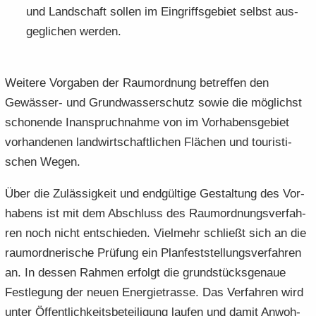
und Land­schaft sol­len im Ein­griffs­ge­biet selbst aus­
ge­gli­chen wer­den.
Wei­te­re Vor­ga­ben der Raum­ord­nung be­tref­fen den
Gewässer-​ und Grund­was­ser­schutz sowie die mög­lichst
scho­nen­de In­an­spruch­nah­me von im Vor­ha­bens­ge­biet
vor­han­de­nen land­wirt­schaft­li­chen Flä­chen und tou­ris­ti­
schen Wegen.
Über die Zu­läs­sig­keit und end­gül­ti­ge Ge­stal­tung des Vor­
ha­bens ist mit dem Ab­schluss des Raum­ord­nungs­ver­fah­
ren noch nicht ent­schie­den. Viel­mehr schließt sich an die
raum­ord­ne­ri­sche Prü­fung ein Plan­fest­stel­lungs­ver­fah­ren
an. In des­sen Rah­men er­folgt die grund­stücks­ge­naue
Fest­le­gung der neuen En­er­gie­tras­se. Das Ver­fah­ren wird
unter Öf­fent­lich­keits­be­tei­li­gung lau­fen und damit An­woh­