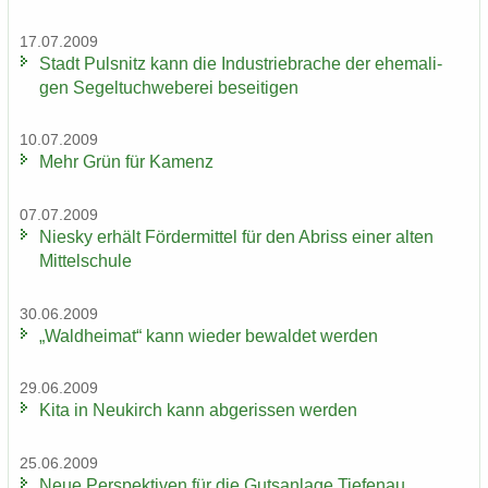
17.07.2009
Stadt Puls­nitz kann die In­dus­trie­bra­che der ehe­ma­li­
gen Se­gel­tuch­we­be­rei be­sei­ti­gen
10.07.2009
Mehr Grün für Ka­menz
07.07.2009
Nies­ky er­hält För­der­mit­tel für den Ab­riss einer alten
Mit­tel­schu­le
30.06.2009
„Wald­hei­mat“ kann wie­der be­wal­det wer­den
29.06.2009
Kita in Neu­kirch kann ab­ge­ris­sen wer­den
25.06.2009
Neue Per­spek­ti­ven für die Guts­an­la­ge Tie­fen­au