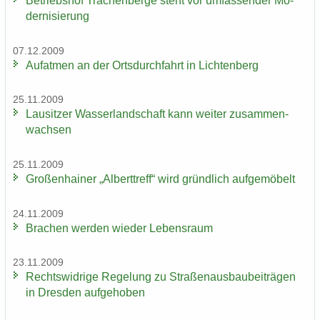
Be­triebs­hof Tra­chen­ber­ge steht vor um­fas­sen­der Mo­
der­ni­sie­rung
07.12.2009
Auf­at­men an der Orts­durch­fahrt in Lich­ten­berg
25.11.2009
Lau­sit­zer Was­ser­land­schaft kann wei­ter zu­sam­men­
wach­sen
25.11.2009
Gro­ßen­hai­ner „Al­bert­treff“ wird gründ­lich auf­ge­mö­belt
24.11.2009
Bra­chen wer­den wie­der Le­bens­raum
23.11.2009
Rechts­wid­ri­ge Re­ge­lung zu Stra­ßen­aus­bau­bei­trä­gen
in Dres­den auf­ge­ho­ben