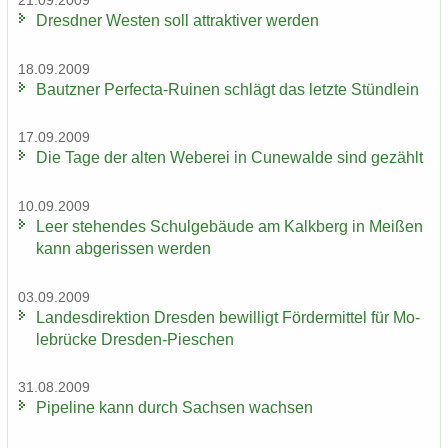
21.09.2009
Dresd­ner Wes­ten soll at­trak­ti­ver wer­den
18.09.2009
Bautz­ner Perfecta-​Ruinen schlägt das letz­te Stünd­lein
17.09.2009
Die Tage der alten We­be­rei in Cu­n­e­wal­de sind ge­zählt
10.09.2009
Leer ste­hen­des Schul­ge­bäu­de am Kalk­berg in Mei­ßen
kann ab­ge­ris­sen wer­den
03.09.2009
Lan­des­di­rek­ti­on Dres­den be­wil­ligt För­der­mit­tel für Mo­
le­brü­cke Dresden-​Pieschen
31.08.2009
Pipe­line kann durch Sach­sen wach­sen