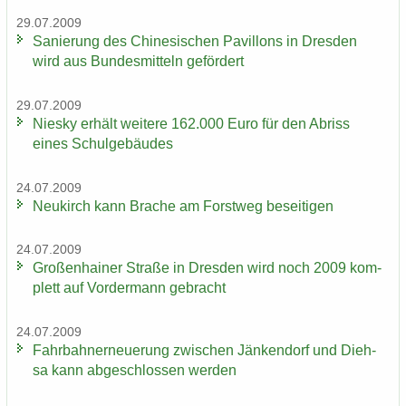
29.07.2009
Sa­nie­rung des Chi­ne­si­schen Pa­vil­lons in Dres­den
wird aus Bun­des­mit­teln ge­för­dert
29.07.2009
Nies­ky er­hält wei­te­re 162.000 Euro für den Ab­riss
eines Schul­ge­bäu­des
24.07.2009
Neu­kirch kann Bra­che am Forst­weg be­sei­ti­gen
24.07.2009
Gro­ßen­hai­ner Stra­ße in Dres­den wird noch 2009 kom­
plett auf Vor­der­mann ge­bracht
24.07.2009
Fahr­bahn­erneue­rung zwi­schen Jän­ken­dorf und Dieh­
sa kann ab­ge­schlos­sen wer­den