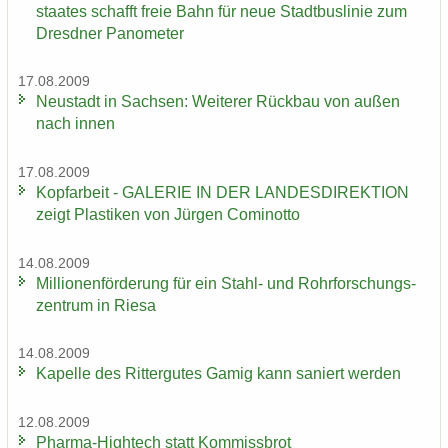
staa­tes schafft freie Bahn für neue Stadt­bus­li­nie zum
Dresd­ner Pano­me­ter
17.08.2009
Neu­stadt in Sach­sen: Wei­te­rer Rück­bau von außen
nach innen
17.08.2009
Kopf­ar­beit - GA­LE­RIE IN DER LAN­DES­DI­REK­TI­ON
zeigt Plas­ti­ken von Jür­gen Co­mi­not­to
14.08.2009
Mil­lio­nen­för­de­rung für ein Stahl-​ und Rohr­for­schungs­
zen­trum in Riesa
14.08.2009
Ka­pel­le des Rit­ter­gu­tes Gamig kann sa­niert wer­den
12.08.2009
Pharma-​Hightech statt Kom­miss­brot