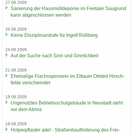
27.08.2009
Sa­nie­rung der Haus­müll­de­po­nie im Frei­ta­ler Saugrund
kann ab­ge­schlos­sen wer­den
25.08.2009
Keine Dis­zi­pli­nar­stra­fe für In­golf Roß­berg
24.08.2009
Auf der Suche nach Sinn und Sinn­lich­keit
21.08.2009
Ehe­ma­li­ge Flachs­spin­ne­rei im Zit­tau­er Orts­teil Hirsch­
fel­de ver­schwin­det
19.08.2009
Un­ge­nutz­tes Be­triebs­schul­ge­bäu­de in Neu­stadt steht
vor dem Ab­riss
18.08.2009
Hol­per­pflas­ter ade! - Stra­ßen­bau­för­de­rung des Frei­