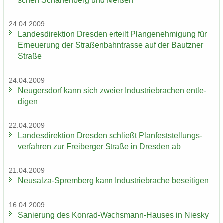
schen Schar­fen­berg und Mei­ßen
24.04.2009
Lan­des­di­rek­ti­on Dres­den er­teilt Plan­ge­neh­mi­gung für
Er­neue­rung der Stra­ßen­bahn­tras­se auf der Bautz­ner
Stra­ße
24.04.2009
Neu­gers­dorf kann sich zwei­er In­dus­trie­bra­chen ent­le­
di­gen
22.04.2009
Lan­des­di­rek­ti­on Dres­den schließt Plan­fest­stel­lungs­
ver­fah­ren zur Frei­ber­ger Stra­ße in Dres­den ab
21.04.2009
Neusalza-​Spremberg kann In­dus­trie­bra­che be­sei­ti­gen
16.04.2009
Sa­nie­rung des Konrad-​Wachsmann-Hauses in Nies­ky