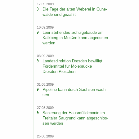
17.09.2009
Die Tage der alten We­be­rei in Cu­n­e­
wal­de sind ge­zählt
10.09.2009
Leer ste­hen­des Schul­ge­bäu­de am
Kalk­berg in Mei­ßen kann ab­ge­ris­sen
wer­den
03.09.2009
Lan­des­di­rek­ti­on Dres­den be­wil­ligt
För­der­mit­tel für Mo­le­brü­cke
Dresden-​Pieschen
31.08.2009
Pipe­line kann durch Sach­sen wach­
sen
27.08.2009
Sa­nie­rung der Haus­müll­de­po­nie im
Frei­ta­ler Saugrund kann ab­ge­schlos­
sen wer­den
25.08.2009