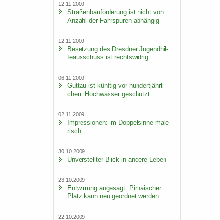
12.11.2009
Stra­ßen­bau­för­de­rung ist nicht von
An­zahl der Fahr­spu­ren ab­hän­gig
12.11.2009
Be­set­zung des Dresd­ner Ju­gend­hil­
fe­aus­schuss ist rechts­wid­rig
06.11.2009
Gut­tau ist künf­tig vor hun­dert­jähr­li­
chem Hoch­was­ser ge­schützt
02.11.2009
Im­pres­sio­nen: im Dop­pel­sin­ne ma­le­
risch
30.10.2009
Un­ver­stell­ter Blick in an­de­re Leben
23.10.2009
Ent­wir­rung an­ge­sagt: Pir­na­i­scher
Platz kann neu ge­ord­net wer­den
22.10.2009