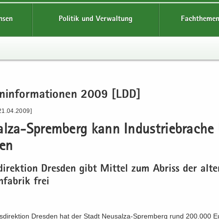
hsen
Politik und Verwaltung
Fachthemen
en­in­for­ma­tio­nen 2009 [LDD]
21.04.2009]
lza-​Spremberg kann In­dus­trie­bra­che
gen
­di­rek­ti­on Dres­den gibt Mit­tel zum Ab­riss der alt
n­fa­brik frei
s­di­rek­ti­on Dres­den hat der Stadt Neusalza-​Spremberg rund 200.000 E