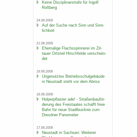
Keine Dis­zi­pli­nar­stra­fe für In­golf
Roß­berg
24.08.2009
Auf der Suche nach Sinn und Sinn­
lich­keit
21.08.2009
Ehe­ma­li­ge Flachs­spin­ne­rei im Zit­
tau­er Orts­teil Hirsch­fel­de ver­schwin­
det
19.08.2009
Un­ge­nutz­tes Be­triebs­schul­ge­bäu­de
in Neu­stadt steht vor dem Ab­riss
18.08.2009
Hol­per­pflas­ter ade! - Stra­ßen­bau­för­
de­rung des Frei­staa­tes schafft freie
Bahn für neue Stadt­bus­li­nie zum
Dresd­ner Pano­me­ter
17.08.2009
Neu­stadt in Sach­sen: Wei­te­rer