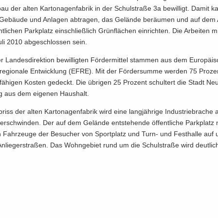
u der alten Kar­to­na­gen­fa­brik in der Schul­stra­ße 3a be­wil­ligt. Damit k
 Ge­bäu­de und An­la­gen ab­tra­gen, das Ge­län­de be­räu­men und auf dem
nt­li­chen Park­platz ein­schließ­lich Grün­flä­chen ein­rich­ten. Die Ar­bei­ten 
li 2010 ab­ge­schlos­sen sein.
 Lan­des­di­rek­ti­on be­wil­lig­ten För­der­mit­tel stam­men aus dem Eu­ro­päi­
re­gio­na­le Ent­wick­lung (EFRE). Mit der För­der­sum­me wer­den 75 Pro­ze
ä­hi­gen Kos­ten ge­deckt. Die üb­ri­gen 25 Pro­zent schul­tert die Stadt Neu
aus dem ei­ge­nen Haus­halt.
riss der alten Kar­to­na­gen­fa­brik wird eine lang­jäh­ri­ge In­dus­trie­bra­ch
ver­schwin­den. Der auf dem Ge­län­de ent­ste­hen­de öf­fent­li­che Park­plat
n Fahr­zeu­ge der Be­su­cher von Sport­platz und Turn- und Fest­hal­le auf 
 An­lie­ger­stra­ßen. Das Wohn­ge­biet rund um die Schul­stra­ße wird deut­lic