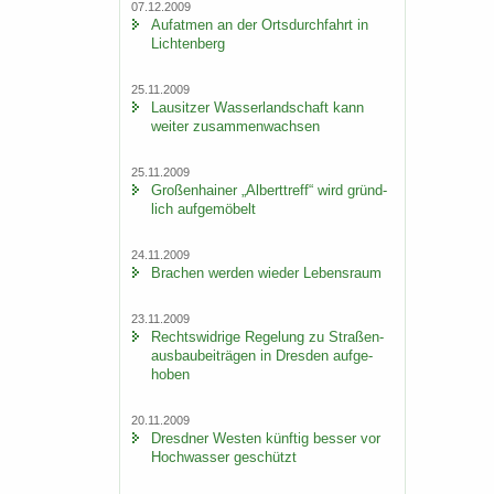
07.12.2009
Auf­at­men an der Orts­durch­fahrt in
Lich­ten­berg
25.11.2009
Lau­sit­zer Was­ser­land­schaft kann
wei­ter zu­sam­men­wach­sen
25.11.2009
Gro­ßen­hai­ner „Al­bert­treff“ wird gründ­
lich auf­ge­mö­belt
24.11.2009
Bra­chen wer­den wie­der Le­bens­raum
23.11.2009
Rechts­wid­ri­ge Re­ge­lung zu Stra­ßen­
aus­bau­bei­trä­gen in Dres­den auf­ge­
ho­ben
20.11.2009
Dresd­ner Wes­ten künf­tig bes­ser vor
Hoch­was­ser ge­schützt