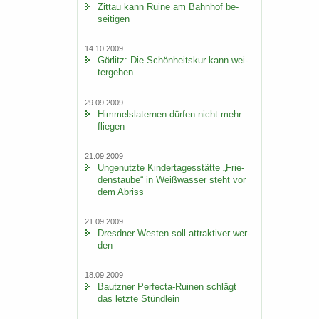
Zit­tau kann Ruine am Bahn­hof be­
sei­ti­gen
14.10.2009
Gör­litz: Die Schön­heits­kur kann wei­
ter­ge­hen
29.09.2009
Him­mels­la­ter­nen dür­fen nicht mehr
flie­gen
21.09.2009
Un­ge­nutz­te Kin­der­ta­ges­stät­te „Frie­
dens­tau­be“ in Weiß­was­ser steht vor
dem Ab­riss
21.09.2009
Dresd­ner Wes­ten soll at­trak­ti­ver wer­
den
18.09.2009
Bautz­ner Perfecta-​Ruinen schlägt
das letz­te Stünd­lein