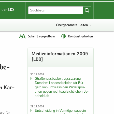
 der LDS
Übergeordnete Seiten
Schrift vergrößern
Kontrast erhöhen
Me­di­en­in­for­ma­tio­nen 2009
[LDD]
 be­
30.12.2009
Stra­ßen­aus­bau­bei­trags­sat­zung
Dres­den: Lan­des­di­rek­ti­on rät Bür­
gern von un­zu­läs­si­gen Wi­der­sprü­
en Kar­
chen gegen rechts­auf­sicht­li­chen Be­
scheid ab
29.12.2009
Ent­schei­dung in Ver­mö­gens­aus­ein­
uro für