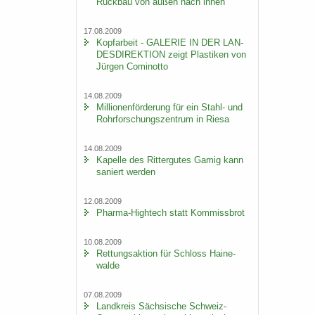
Rück­bau von außen nach innen
17.08.2009
Kopf­ar­beit - GA­LE­RIE IN DER LAN­
DES­DI­REK­TI­ON zeigt Plas­ti­ken von
Jür­gen Co­mi­not­to
14.08.2009
Mil­lio­nen­för­de­rung für ein Stahl-​ und
Rohr­for­schungs­zen­trum in Riesa
14.08.2009
Ka­pel­le des Rit­ter­gu­tes Gamig kann
sa­niert wer­den
12.08.2009
Pharma-​Hightech statt Kom­miss­brot
10.08.2009
Ret­tungs­ak­ti­on für Schloss Hai­ne­
wal­de
07.08.2009
Land­kreis Säch­si­sche Schweiz-​