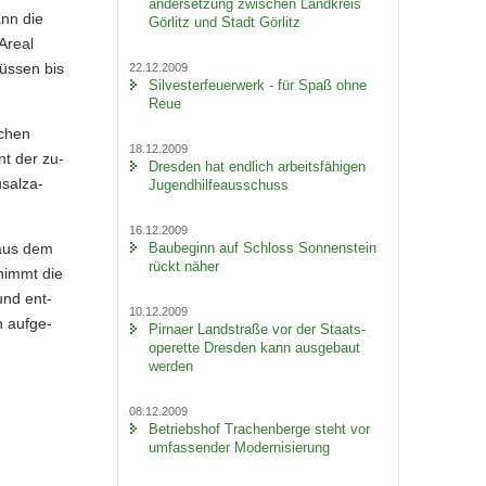
an­der­set­zung zwi­schen Land­kreis
ann die
Gör­litz und Stadt Gör­litz
 Areal
müs­sen bis
22.12.2009
Sil­ves­ter­feu­er­werk - für Spaß ohne
Reue
schen
18.12.2009
nt der zu­
Dres­den hat end­lich ar­beits­fä­hi­gen
salza-​
Ju­gend­hil­fe­aus­schuss
16.12.2009
Bau­be­ginn auf Schloss Son­nen­stein
e aus dem
rückt näher
z nimmt die
und ent­
10.12.2009
h auf­ge­
Pirna­er Land­stra­ße vor der Staats­
ope­ret­te Dres­den kann aus­ge­baut
wer­den
08.12.2009
Be­triebs­hof Tra­chen­ber­ge steht vor
um­fas­sen­der Mo­der­ni­sie­rung