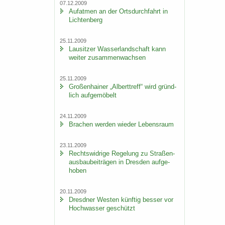
07.12.2009
Auf­at­men an der Orts­durch­fahrt in
Lich­ten­berg
25.11.2009
Lau­sit­zer Was­ser­land­schaft kann
wei­ter zu­sam­men­wach­sen
25.11.2009
Gro­ßen­hai­ner „Al­bert­treff“ wird gründ­
lich auf­ge­mö­belt
24.11.2009
Bra­chen wer­den wie­der Le­bens­raum
23.11.2009
Rechts­wid­ri­ge Re­ge­lung zu Stra­ßen­
aus­bau­bei­trä­gen in Dres­den auf­ge­
ho­ben
20.11.2009
Dresd­ner Wes­ten künf­tig bes­ser vor
Hoch­was­ser ge­schützt