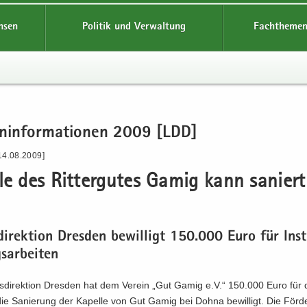
hsen
Politik und Verwaltung
Fachthemen
en­in­for­ma­tio­nen 2009 [LDD]
14.08.2009]
­le des Rit­ter­gu­tes Gamig kann sa­nier
di­rek­ti­on Dres­den be­wil­ligt 150.000 Euro für In­
s­ar­bei­ten
s­di­rek­ti­on Dres­den hat dem Ver­ein „Gut Gamig e.V.“ 150.000 Euro für 
e Sa­nie­rung der Ka­pel­le von Gut Gamig bei Dohna be­wil­ligt. Die För­der