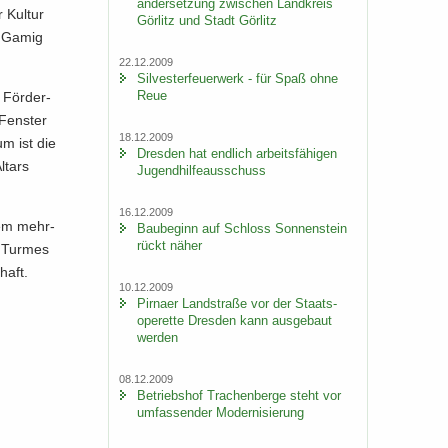
an­der­set­zung zwi­schen Land­kreis
Kul­tur
Gör­litz und Stadt Gör­litz
t Gamig
22.12.2009
Sil­ves­ter­feu­er­werk - für Spaß ohne
Reue
 För­der­
Fens­ter
18.12.2009
um ist die
Dres­den hat end­lich ar­beits­fä­hi­gen
­tars
Ju­gend­hil­fe­aus­schuss
16.12.2009
dem mehr­
Bau­be­ginn auf Schloss Son­nen­stein
rückt näher
 Tur­mes
haft.
10.12.2009
Pirna­er Land­stra­ße vor der Staats­
ope­ret­te Dres­den kann aus­ge­baut
wer­den
08.12.2009
Be­triebs­hof Tra­chen­ber­ge steht vor
um­fas­sen­der Mo­der­ni­sie­rung