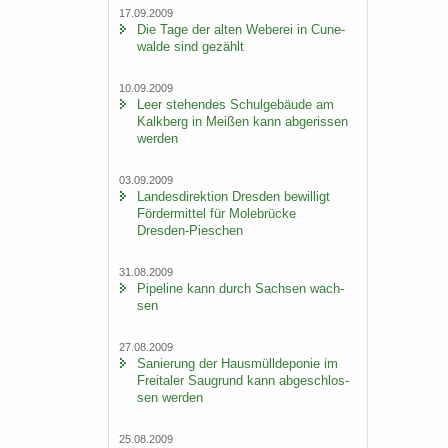
17.09.2009
Die Tage der alten We­be­rei in Cu­n­e­
wal­de sind ge­zählt
10.09.2009
Leer ste­hen­des Schul­ge­bäu­de am
Kalk­berg in Mei­ßen kann ab­ge­ris­sen
wer­den
03.09.2009
Lan­des­di­rek­ti­on Dres­den be­wil­ligt
För­der­mit­tel für Mo­le­brü­cke
Dresden-​Pieschen
31.08.2009
Pipe­line kann durch Sach­sen wach­
sen
27.08.2009
Sa­nie­rung der Haus­müll­de­po­nie im
Frei­ta­ler Saugrund kann ab­ge­schlos­
sen wer­den
25.08.2009