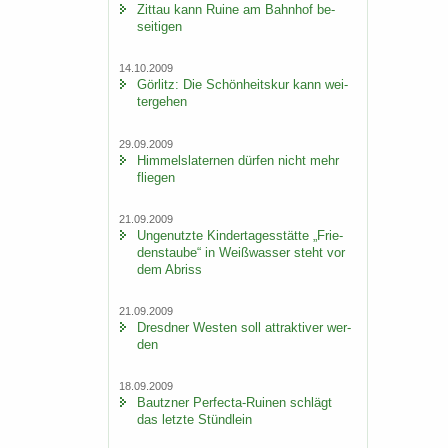
Zit­tau kann Ruine am Bahn­hof be­
sei­ti­gen
14.10.2009
Gör­litz: Die Schön­heits­kur kann wei­
ter­ge­hen
29.09.2009
Him­mels­la­ter­nen dür­fen nicht mehr
flie­gen
21.09.2009
Un­ge­nutz­te Kin­der­ta­ges­stät­te „Frie­
dens­tau­be“ in Weiß­was­ser steht vor
dem Ab­riss
21.09.2009
Dresd­ner Wes­ten soll at­trak­ti­ver wer­
den
18.09.2009
Bautz­ner Perfecta-​Ruinen schlägt
das letz­te Stünd­lein