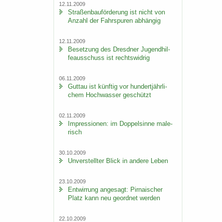
12.11.2009
Stra­ßen­bau­för­de­rung ist nicht von
An­zahl der Fahr­spu­ren ab­hän­gig
12.11.2009
Be­set­zung des Dresd­ner Ju­gend­hil­
fe­aus­schuss ist rechts­wid­rig
06.11.2009
Gut­tau ist künf­tig vor hun­dert­jähr­li­
chem Hoch­was­ser ge­schützt
02.11.2009
Im­pres­sio­nen: im Dop­pel­sin­ne ma­le­
risch
30.10.2009
Un­ver­stell­ter Blick in an­de­re Leben
23.10.2009
Ent­wir­rung an­ge­sagt: Pir­na­i­scher
Platz kann neu ge­ord­net wer­den
22.10.2009