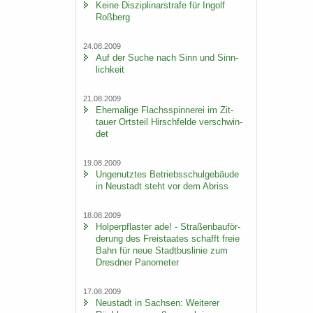
Keine Dis­zi­pli­nar­stra­fe für In­golf
Roß­berg
24.08.2009
Auf der Suche nach Sinn und Sinn­
lich­keit
21.08.2009
Ehe­ma­li­ge Flachs­spin­ne­rei im Zit­
tau­er Orts­teil Hirsch­fel­de ver­schwin­
det
19.08.2009
Un­ge­nutz­tes Be­triebs­schul­ge­bäu­de
in Neu­stadt steht vor dem Ab­riss
18.08.2009
Hol­per­pflas­ter ade! - Stra­ßen­bau­för­
de­rung des Frei­staa­tes schafft freie
Bahn für neue Stadt­bus­li­nie zum
Dresd­ner Pano­me­ter
17.08.2009
Neu­stadt in Sach­sen: Wei­te­rer