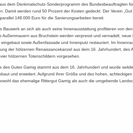
us dem Denkmalschutz-​Sonderprogramm des Bun­des­be­auf­trag­ten für 
en. Damit wer­den rund 50 Pro­zent der Kos­ten ge­deckt. Der Ver­ein „Gu
 par­al­lel 148.000 Euro für die Sa­nie­rungs­ar­bei­ten be­reit.
 Bau­werk an sich als auch seine In­nen­aus­stat­tung pro­fi­tie­ren von den
ie Au­ßen­mau­ern aus Bruch­stein wer­den ver­presst und ver­na­delt, neue 
in­ge­baut sowie Au­ßen­fas­sa­de und In­nen­putz re­stau­riert. Im In­nen­ra
­rung der höl­zer­nen Re­nais­sance­kan­zel aus dem 16. Jahr­hun­dert, des Al
ier höl­zer­nen To­ten­schil­dern vor­ge­se­hen.
­le des Gutes Gamig stammt aus dem 16. Jahr­hun­dert und wurde seit­
­baut und er­wei­tert. Auf­grund ihrer Größe und des hohen, acht­ecki­gen
o­wohl das ehe­ma­li­ge Rit­ter­gut Gamig als auch die um­ge­ben­de Land­sc