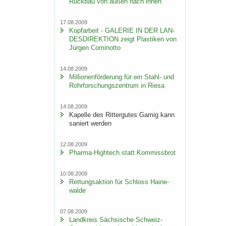
Rück­bau von außen nach innen
17.08.2009
Kopf­ar­beit - GA­LE­RIE IN DER LAN­
DES­DI­REK­TI­ON zeigt Plas­ti­ken von
Jür­gen Co­mi­not­to
14.08.2009
Mil­lio­nen­för­de­rung für ein Stahl-​ und
Rohr­for­schungs­zen­trum in Riesa
14.08.2009
Ka­pel­le des Rit­ter­gu­tes Gamig kann
sa­niert wer­den
12.08.2009
Pharma-​Hightech statt Kom­miss­brot
10.08.2009
Ret­tungs­ak­ti­on für Schloss Hai­ne­
wal­de
07.08.2009
Land­kreis Säch­si­sche Schweiz-​