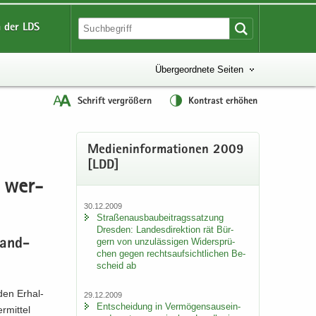
 der LDS
Übergeordnete Seiten
Schrift vergrößern
Kontrast erhöhen
Me­di­en­in­for­ma­tio­nen 2009
[LDD]
t wer­
30.12.2009
Stra­ßen­aus­bau­bei­trags­sat­zung
Dres­den: Lan­des­di­rek­ti­on rät Bür­
gern von un­zu­läs­si­gen Wi­der­sprü­
stand­
chen gegen rechts­auf­sicht­li­chen Be­
scheid ab
den Er­hal­
29.12.2009
Ent­schei­dung in Ver­mö­gens­aus­ein­
­mit­tel