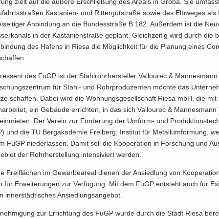
rung zielt auf die äu­ße­re Er­schlie­ßung des Are­als in Gröba. Sie um­fas
fahrts­stra­ßen Kastanien-​ und Rit­ter­gut­stra­ße sowie des Elb­we­ges als 
­sei­ti­ger An­bin­dung an die Bun­des­stra­ße B 182. Au­ßer­dem ist die Neu­
ser­ka­nals in der Kas­ta­ni­en­stra­ße ge­plant. Gleich­zei­tig wird durch die b
­bin­dung des Ha­fens in Riesa die Mög­lich­keit für die Pla­nung eines Con­t
schaf­fen.
ter­es­sent des FuGP ist der Stahl­rohr­her­stel­ler Vall­ou­rec & Man­nes­man
schungs­zen­trum für Stahl-​ und Rohr­pro­du­zen­ten möch­te das Un­ter­n
ät­ze schaf­fen. Dabei wird die Woh­nungs­ge­sell­schaft Riesa mbH, die mit
ar­bei­tet, ein Ge­bäu­de er­rich­ten, in das sich Vall­ou­rec & Man­nes­man
ig ein­mie­ten. Der Ver­ein zur För­de­rung der Umform-​ und Pro­duk­ti­ons­tec
 und die TU Berg­aka­de­mie Frei­berg, In­sti­tut für Me­tall­um­for­mung, w
im FuGP nie­der­las­sen. Damit soll die Ko­ope­ra­ti­on in For­schung und Aus
biet der Rohr­her­stel­lung in­ten­si­viert wer­den.
­ne Frei­flä­chen im Ge­wer­be­are­al die­nen der An­sied­lung von Ko­ope­ra­ti­o
 für Er­wei­te­run­gen zur Ver­fü­gung. Mit dem FuGP ent­steht auch für Exi
 in­ner­städ­ti­sches An­sied­lungs­an­ge­bot.
­neh­mi­gung zur Er­rich­tung des FuGP wurde durch die Stadt Riesa be­rei