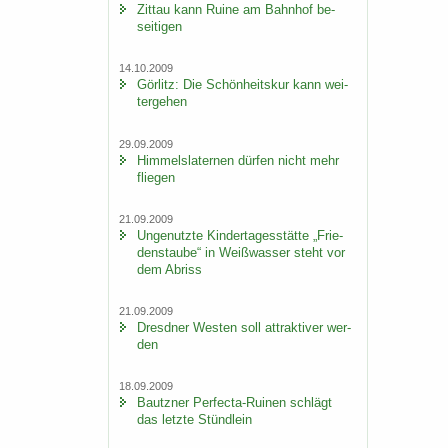
Zit­tau kann Ruine am Bahn­hof be­
sei­ti­gen
14.10.2009
Gör­litz: Die Schön­heits­kur kann wei­
ter­ge­hen
29.09.2009
Him­mels­la­ter­nen dür­fen nicht mehr
flie­gen
21.09.2009
Un­ge­nutz­te Kin­der­ta­ges­stät­te „Frie­
dens­tau­be“ in Weiß­was­ser steht vor
dem Ab­riss
21.09.2009
Dresd­ner Wes­ten soll at­trak­ti­ver wer­
den
18.09.2009
Bautz­ner Perfecta-​Ruinen schlägt
das letz­te Stünd­lein