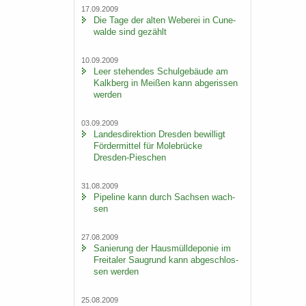
17.09.2009
Die Tage der alten We­be­rei in Cu­n­e­
wal­de sind ge­zählt
10.09.2009
Leer ste­hen­des Schul­ge­bäu­de am
Kalk­berg in Mei­ßen kann ab­ge­ris­sen
wer­den
03.09.2009
Lan­des­di­rek­ti­on Dres­den be­wil­ligt
För­der­mit­tel für Mo­le­brü­cke
Dresden-​Pieschen
31.08.2009
Pipe­line kann durch Sach­sen wach­
sen
27.08.2009
Sa­nie­rung der Haus­müll­de­po­nie im
Frei­ta­ler Saugrund kann ab­ge­schlos­
sen wer­den
25.08.2009