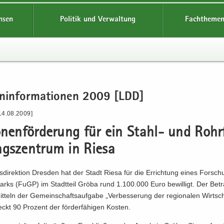
hsen
Politik und Verwaltung
Fachthemen
en­in­for­ma­tio­nen 2009 [LDD]
14.08.2009]
o­nen­för­de­rung für ein Stahl-​ und Rohr­
gs­zen­trum in Riesa
­di­rek­ti­on Dres­den hat der Stadt Riesa für die Er­rich­tung eines Forsch
arks (FuGP) im Stadt­teil Gröba rund 1.100.000 Euro be­wil­ligt. Der Be­tr
­teln der Ge­mein­schafts­auf­ga­be „Ver­bes­se­rung der re­gio­na­len Wirt­sch
ckt 90 Pro­zent der för­der­fä­hi­gen Kos­ten.