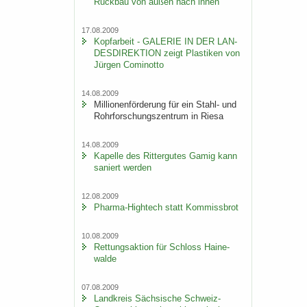
Rück­bau von außen nach innen
17.08.2009
Kopf­ar­beit - GA­LE­RIE IN DER LAN­
DES­DI­REK­TI­ON zeigt Plas­ti­ken von
Jür­gen Co­mi­not­to
14.08.2009
Mil­lio­nen­för­de­rung für ein Stahl-​ und
Rohr­for­schungs­zen­trum in Riesa
14.08.2009
Ka­pel­le des Rit­ter­gu­tes Gamig kann
sa­niert wer­den
12.08.2009
Pharma-​Hightech statt Kom­miss­brot
10.08.2009
Ret­tungs­ak­ti­on für Schloss Hai­ne­
wal­de
07.08.2009
Land­kreis Säch­si­sche Schweiz-​