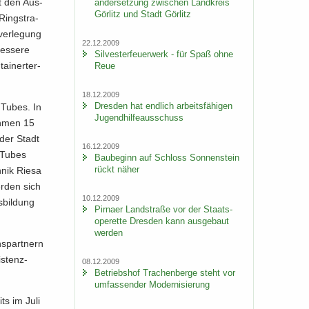
st den Aus­
an­der­set­zung zwi­schen Land­kreis
Gör­litz und Stadt Gör­litz
Ring­stra­
ver­le­gung
22.12.2009
es­se­re
Sil­ves­ter­feu­er­werk - für Spaß ohne
ai­ner­ter­
Reue
18.12.2009
Dres­den hat end­lich ar­beits­fä­hi­gen
n Tubes. In
Ju­gend­hil­fe­aus­schuss
eh­men 15
 der Stadt
16.12.2009
n Tubes
Bau­be­ginn auf Schloss Son­nen­stein
rückt näher
h­nik Riesa
er­den sich
10.12.2009
­bil­dung
Pirna­er Land­stra­ße vor der Staats­
ope­ret­te Dres­den kann aus­ge­baut
wer­den
ns­part­nern
s­tenz­
08.12.2009
Be­triebs­hof Tra­chen­ber­ge steht vor
um­fas­sen­der Mo­der­ni­sie­rung
ts im Juli