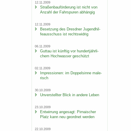
12.11.2009
Stra­ßen­bau­för­de­rung ist nicht von
An­zahl der Fahr­spu­ren ab­hän­gig
12.11.2009
Be­set­zung des Dresd­ner Ju­gend­hil­
fe­aus­schuss ist rechts­wid­rig
06.11.2009
Gut­tau ist künf­tig vor hun­dert­jähr­li­
chem Hoch­was­ser ge­schützt
02.11.2009
Im­pres­sio­nen: im Dop­pel­sin­ne ma­le­
risch
30.10.2009
Un­ver­stell­ter Blick in an­de­re Leben
23.10.2009
Ent­wir­rung an­ge­sagt: Pir­na­i­scher
Platz kann neu ge­ord­net wer­den
22.10.2009