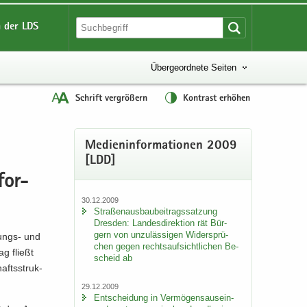
 der LDS
Übergeordnete Seiten
Schrift vergrößern
Kontrast erhöhen
Me­di­en­in­for­ma­tio­nen 2009
[LDD]
for­
30.12.2009
Stra­ßen­aus­bau­bei­trags­sat­zung
Dres­den: Lan­des­di­rek­ti­on rät Bür­
gern von un­zu­läs­si­gen Wi­der­sprü­
ungs-​ und
chen gegen rechts­auf­sicht­li­chen Be­
ag fließt
scheid ab
afts­struk­
29.12.2009
Ent­schei­dung in Ver­mö­gens­aus­ein­