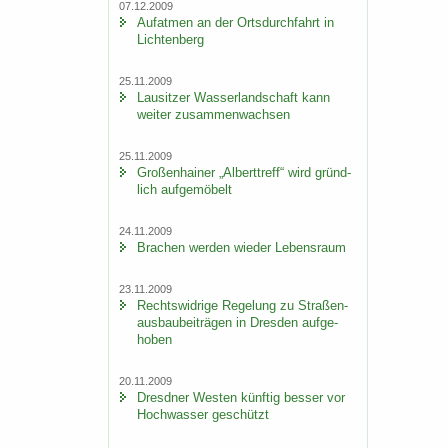
07.12.2009
Auf­at­men an der Orts­durch­fahrt in
Lich­ten­berg
25.11.2009
Lau­sit­zer Was­ser­land­schaft kann
wei­ter zu­sam­men­wach­sen
25.11.2009
Gro­ßen­hai­ner „Al­bert­treff“ wird gründ­
lich auf­ge­mö­belt
24.11.2009
Bra­chen wer­den wie­der Le­bens­raum
23.11.2009
Rechts­wid­ri­ge Re­ge­lung zu Stra­ßen­
aus­bau­bei­trä­gen in Dres­den auf­ge­
ho­ben
20.11.2009
Dresd­ner Wes­ten künf­tig bes­ser vor
Hoch­was­ser ge­schützt