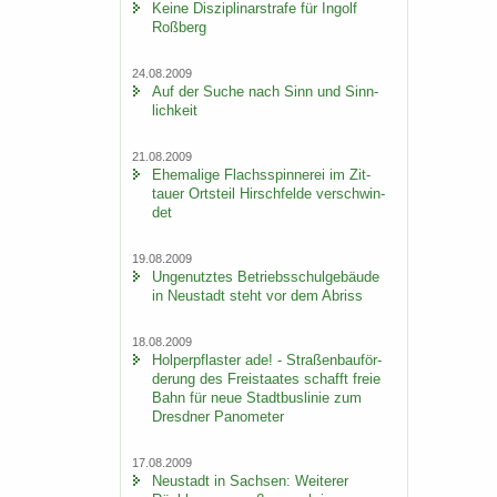
Keine Dis­zi­pli­nar­stra­fe für In­golf
Roß­berg
24.08.2009
Auf der Suche nach Sinn und Sinn­
lich­keit
21.08.2009
Ehe­ma­li­ge Flachs­spin­ne­rei im Zit­
tau­er Orts­teil Hirsch­fel­de ver­schwin­
det
19.08.2009
Un­ge­nutz­tes Be­triebs­schul­ge­bäu­de
in Neu­stadt steht vor dem Ab­riss
18.08.2009
Hol­per­pflas­ter ade! - Stra­ßen­bau­för­
de­rung des Frei­staa­tes schafft freie
Bahn für neue Stadt­bus­li­nie zum
Dresd­ner Pano­me­ter
17.08.2009
Neu­stadt in Sach­sen: Wei­te­rer