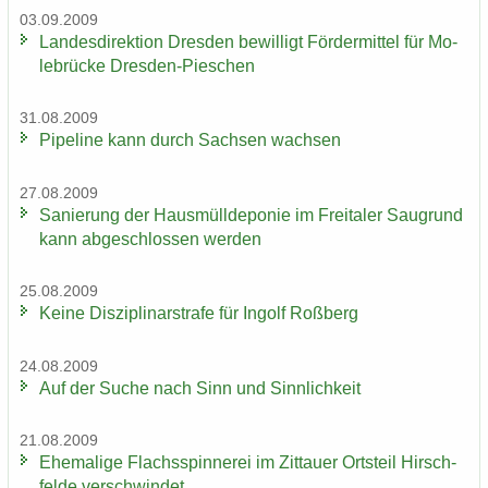
03.09.2009
Lan­des­di­rek­ti­on Dres­den be­wil­ligt För­der­mit­tel für Mo­
le­brü­cke Dresden-​Pieschen
31.08.2009
Pipe­line kann durch Sach­sen wach­sen
27.08.2009
Sa­nie­rung der Haus­müll­de­po­nie im Frei­ta­ler Saugrund
kann ab­ge­schlos­sen wer­den
25.08.2009
Keine Dis­zi­pli­nar­stra­fe für In­golf Roß­berg
24.08.2009
Auf der Suche nach Sinn und Sinn­lich­keit
21.08.2009
Ehe­ma­li­ge Flachs­spin­ne­rei im Zit­tau­er Orts­teil Hirsch­
fel­de ver­schwin­det