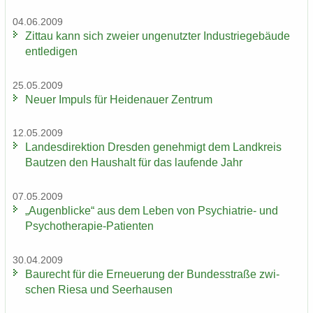
04.06.2009
Zit­tau kann sich zwei­er un­ge­nutz­ter In­dus­trie­ge­bäu­de
ent­le­di­gen
25.05.2009
Neuer Im­puls für Hei­de­nau­er Zen­trum
12.05.2009
Lan­des­di­rek­ti­on Dres­den ge­neh­migt dem Land­kreis
Baut­zen den Haus­halt für das lau­fen­de Jahr
07.05.2009
„Au­gen­bli­cke“ aus dem Leben von Psychiatrie-​ und
Psychotherapie-​Patienten
30.04.2009
Bau­recht für die Er­neue­rung der Bun­des­stra­ße zwi­
schen Riesa und Seer­hau­sen