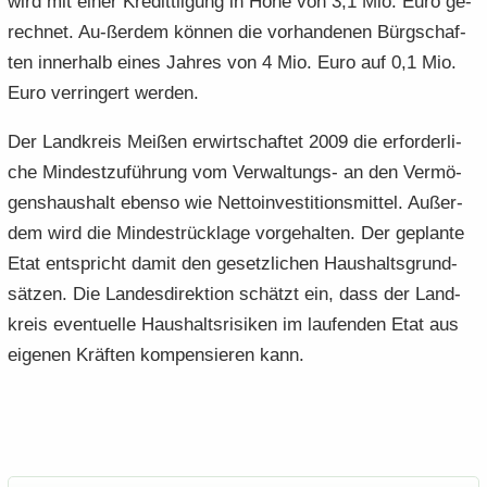
wird mit einer Kre­dit­til­gung in Höhe von 3,1 Mio. Euro ge­
rech­net. Au-​ßerdem kön­nen die vor­han­de­nen Bürg­schaf­
ten in­ner­halb eines Jah­res von 4 Mio. Euro auf 0,1 Mio.
Euro ver­rin­gert wer­den.
Der Land­kreis Mei­ßen er­wirt­schaf­tet 2009 die er­for­der­li­
che Min­dest­zu­füh­rung vom Verwaltungs-​ an den Ver­mö­
gens­haus­halt eben­so wie Net­to­in­ves­ti­ti­ons­mit­tel. Au­ßer­
dem wird die Min­dest­rück­la­ge vor­ge­hal­ten. Der ge­plan­te
Etat ent­spricht damit den ge­setz­li­chen Haus­halts­grund­
sät­zen. Die Lan­des­di­rek­ti­on schätzt ein, dass der Land­
kreis even­tu­el­le Haus­halts­ri­si­ken im lau­fen­den Etat aus
ei­ge­nen Kräf­ten kom­pen­sie­ren kann.