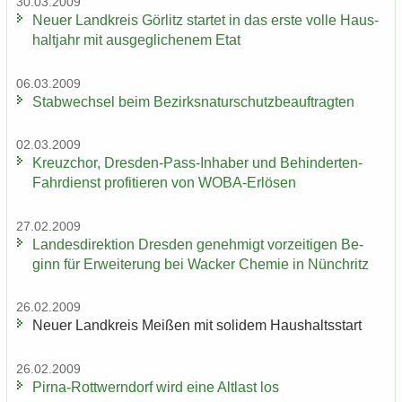
30.03.2009
Neuer Land­kreis Gör­litz star­tet in das erste volle Haus­
halt­jahr mit aus­ge­gli­che­nem Etat
06.03.2009
Stab­wech­sel beim Be­zirks­na­tur­schutz­be­auf­trag­ten
02.03.2009
Kreuz­chor, Dresden-​Pass-Inhaber und Behinderten-​
Fahrdienst pro­fi­tie­ren von WOBA-​Erlösen
27.02.2009
Lan­des­di­rek­ti­on Dres­den ge­neh­migt vor­zei­ti­gen Be­
ginn für Er­wei­te­rung bei Wa­cker Che­mie in Nün­chritz
26.02.2009
Neuer Land­kreis Mei­ßen mit so­li­dem Haus­halts­start
26.02.2009
Pirna-​Rottwerndorf wird eine Alt­last los