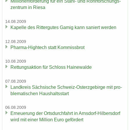
Mil­lio­nen­för­de­rung für ein Stahl-​ und Rohr­for­schungs­
zen­trum in Riesa
14.08.2009
Ka­pel­le des Rit­ter­gu­tes Gamig kann sa­niert wer­den
12.08.2009
Pharma-​Hightech statt Kom­miss­brot
10.08.2009
Ret­tungs­ak­ti­on für Schloss Hai­ne­wal­de
07.08.2009
Land­kreis Säch­si­sche Schweiz-​Osterzgebirge mit pro­
ble­ma­ti­schen Haus­halts­start
06.08.2009
Er­neue­rung der Orts­durch­fahrt in Arnsdorf-​Hilbersdorf
wird mit einer Mil­li­on Euro ge­för­dert