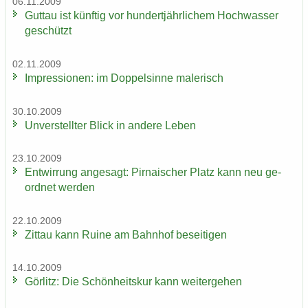
06.11.2009
Gut­tau ist künf­tig vor hun­dert­jähr­li­chem Hoch­was­ser
ge­schützt
02.11.2009
Im­pres­sio­nen: im Dop­pel­sin­ne ma­le­risch
30.10.2009
Un­ver­stell­ter Blick in an­de­re Leben
23.10.2009
Ent­wir­rung an­ge­sagt: Pir­na­i­scher Platz kann neu ge­
ord­net wer­den
22.10.2009
Zit­tau kann Ruine am Bahn­hof be­sei­ti­gen
14.10.2009
Gör­litz: Die Schön­heits­kur kann wei­ter­ge­hen