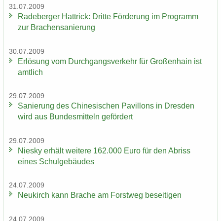
31.07.2009
Ra­de­ber­ger Hat­trick: Drit­te För­de­rung im Pro­gramm
zur Bra­chen­sa­nie­rung
30.07.2009
Er­lö­sung vom Durch­gangs­ver­kehr für Gro­ßen­hain ist
amt­lich
29.07.2009
Sa­nie­rung des Chi­ne­si­schen Pa­vil­lons in Dres­den
wird aus Bun­des­mit­teln ge­för­dert
29.07.2009
Nies­ky er­hält wei­te­re 162.000 Euro für den Ab­riss
eines Schul­ge­bäu­des
24.07.2009
Neu­kirch kann Bra­che am Forst­weg be­sei­ti­gen
24.07.2009