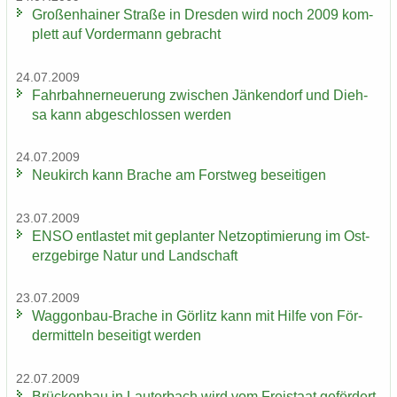
Gro­ßen­hai­ner Stra­ße in Dres­den wird noch 2009 kom­
plett auf Vor­der­mann ge­bracht
24.07.2009
Fahr­bahn­erneue­rung zwi­schen Jän­ken­dorf und Dieh­
sa kann ab­ge­schlos­sen wer­den
24.07.2009
Neu­kirch kann Bra­che am Forst­weg be­sei­ti­gen
23.07.2009
ENSO ent­las­tet mit ge­plan­ter Netz­op­ti­mie­rung im Ost­
erz­ge­bir­ge Natur und Land­schaft
23.07.2009
Waggonbau-​Brache in Gör­litz kann mit Hilfe von För­
der­mit­teln be­sei­tigt wer­den
22.07.2009
Brü­cken­bau in Lau­ter­bach wird vom Frei­staat ge­för­dert