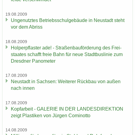
19.08.2009
Un­ge­nutz­tes Be­triebs­schul­ge­bäu­de in Neu­stadt steht
vor dem Ab­riss
18.08.2009
Hol­per­pflas­ter ade! - Stra­ßen­bau­för­de­rung des Frei­
staa­tes schafft freie Bahn für neue Stadt­bus­li­nie zum
Dresd­ner Pano­me­ter
17.08.2009
Neu­stadt in Sach­sen: Wei­te­rer Rück­bau von außen
nach innen
17.08.2009
Kopf­ar­beit - GA­LE­RIE IN DER LAN­DES­DI­REK­TI­ON
zeigt Plas­ti­ken von Jür­gen Co­mi­not­to
14.08.2009