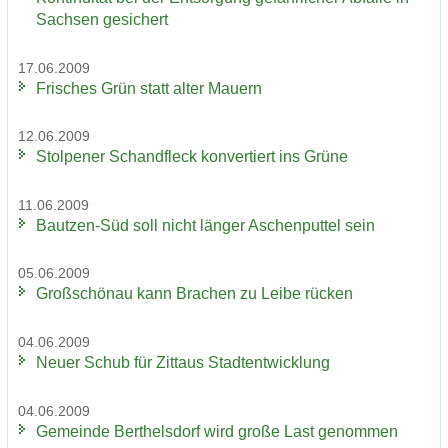
Sach­sen ge­si­chert
17.06.2009
Fri­sches Grün statt alter Mau­ern
12.06.2009
Stol­pe­ner Schand­fleck kon­ver­tiert ins Grüne
11.06.2009
Bautzen-​Süd soll nicht län­ger Aschen­put­tel sein
05.06.2009
Groß­schön­au kann Bra­chen zu Leibe rü­cken
04.06.2009
Neuer Schub für Zit­taus Stadt­ent­wick­lung
04.06.2009
Ge­mein­de Bert­hels­dorf wird große Last ge­nom­men