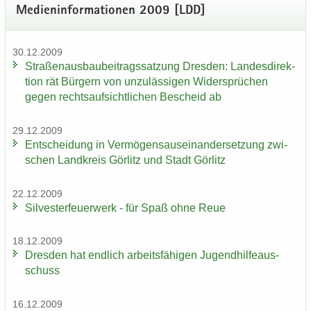
Me­di­en­in­for­ma­tio­nen 2009 [LDD]
30.12.2009
Stra­ßen­aus­bau­bei­trags­sat­zung Dres­den: Lan­des­di­rek­
ti­on rät Bür­gern von un­zu­läs­si­gen Wi­der­sprü­chen
gegen rechts­auf­sicht­li­chen Be­scheid ab
29.12.2009
Ent­schei­dung in Ver­mö­gens­aus­ein­an­der­set­zung zwi­
schen Land­kreis Gör­litz und Stadt Gör­litz
22.12.2009
Sil­ves­ter­feu­er­werk - für Spaß ohne Reue
18.12.2009
Dres­den hat end­lich ar­beits­fä­hi­gen Ju­gend­hil­fe­aus­
schuss
16.12.2009