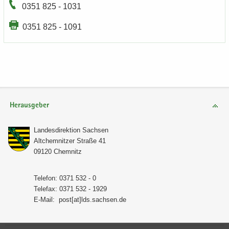
0351 825 - 1031
0351 825 - 1091
Herausgeber
Lan­des­di­rek­ti­on Sach­sen
Alt­chem­nit­zer Stra­ße 41
09120 Chem­nitz
Te­le­fon: 0371 532 - 0
Te­le­fax: 0371 532 - 1929
E-​Mail:
post[at]lds.sach­sen.de