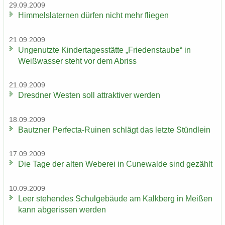
29.09.2009
Him­mels­la­ter­nen dür­fen nicht mehr flie­gen
21.09.2009
Un­ge­nutz­te Kin­der­ta­ges­stät­te „Frie­dens­tau­be“ in
Weiß­was­ser steht vor dem Ab­riss
21.09.2009
Dresd­ner Wes­ten soll at­trak­ti­ver wer­den
18.09.2009
Bautz­ner Perfecta-​Ruinen schlägt das letz­te Stünd­lein
17.09.2009
Die Tage der alten We­be­rei in Cu­n­e­wal­de sind ge­zählt
10.09.2009
Leer ste­hen­des Schul­ge­bäu­de am Kalk­berg in Mei­ßen
kann ab­ge­ris­sen wer­den