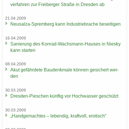
ver­fah­ren zur Frei­ber­ger Stra­ße in Dres­den ab
21.04.2009
Neusalza-​Spremberg kann In­dus­trie­bra­che be­sei­ti­gen
16.04.2009
Sa­nie­rung des Konrad-​Wachsmann-Hauses in Nies­ky
kann star­ten
08.04.2009
Akut ge­fähr­de­te Bau­denk­ma­le kön­nen ge­si­chert wer­
den
30.03.2009
Dresden-​Pieschen künf­tig vor Hoch­was­ser ge­schützt
30.03.2009
„Hand­ge­mach­tes – le­ben­dig, kraft­voll, ero­tisch“