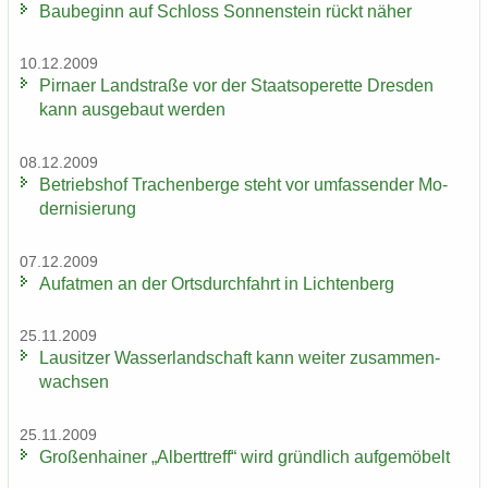
Bau­be­ginn auf Schloss Son­nen­stein rückt näher
10.12.2009
Pirna­er Land­stra­ße vor der Staats­ope­ret­te Dres­den
kann aus­ge­baut wer­den
08.12.2009
Be­triebs­hof Tra­chen­ber­ge steht vor um­fas­sen­der Mo­
der­ni­sie­rung
07.12.2009
Auf­at­men an der Orts­durch­fahrt in Lich­ten­berg
25.11.2009
Lau­sit­zer Was­ser­land­schaft kann wei­ter zu­sam­men­
wach­sen
25.11.2009
Gro­ßen­hai­ner „Al­bert­treff“ wird gründ­lich auf­ge­mö­belt