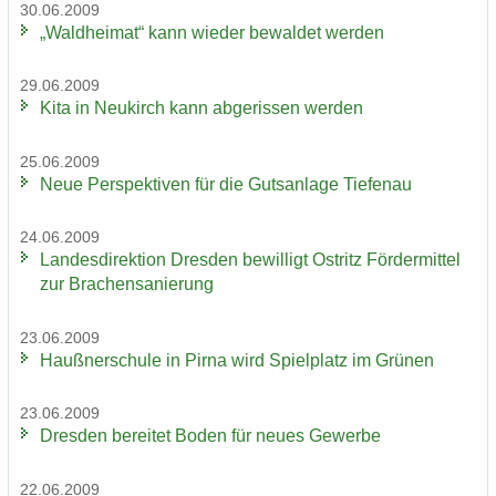
30.06.2009
„Wald­hei­mat“ kann wie­der be­wal­det wer­den
29.06.2009
Kita in Neu­kirch kann ab­ge­ris­sen wer­den
25.06.2009
Neue Per­spek­ti­ven für die Guts­an­la­ge Tie­fen­au
24.06.2009
Lan­des­di­rek­ti­on Dres­den be­wil­ligt Ost­ritz För­der­mit­tel
zur Bra­chen­sa­nie­rung
23.06.2009
Hauß­ner­schu­le in Pirna wird Spiel­platz im Grü­nen
23.06.2009
Dres­den be­rei­tet Boden für neues Ge­wer­be
22.06.2009