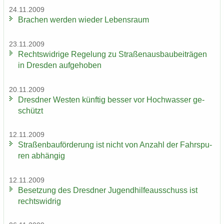
24.11.2009
Bra­chen wer­den wie­der Le­bens­raum
23.11.2009
Rechts­wid­ri­ge Re­ge­lung zu Stra­ßen­aus­bau­bei­trä­gen
in Dres­den auf­ge­ho­ben
20.11.2009
Dresd­ner Wes­ten künf­tig bes­ser vor Hoch­was­ser ge­
schützt
12.11.2009
Stra­ßen­bau­för­de­rung ist nicht von An­zahl der Fahr­spu­
ren ab­hän­gig
12.11.2009
Be­set­zung des Dresd­ner Ju­gend­hil­fe­aus­schuss ist
rechts­wid­rig