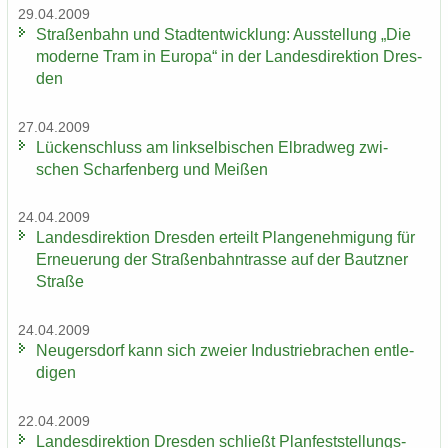
29.04.2009
Stra­ßen­bahn und Stadt­ent­wick­lung: Aus­stel­lung „Die
mo­der­ne Tram in Eu­ro­pa“ in der Lan­des­di­rek­ti­on Dres­
den
27.04.2009
Lü­cken­schluss am linksel­bi­schen El­brad­weg zwi­
schen Schar­fen­berg und Mei­ßen
24.04.2009
Lan­des­di­rek­ti­on Dres­den er­teilt Plan­ge­neh­mi­gung für
Er­neue­rung der Stra­ßen­bahn­tras­se auf der Bautz­ner
Stra­ße
24.04.2009
Neu­gers­dorf kann sich zwei­er In­dus­trie­bra­chen ent­le­
di­gen
22.04.2009
Lan­des­di­rek­ti­on Dres­den schließt Plan­fest­stel­lungs­