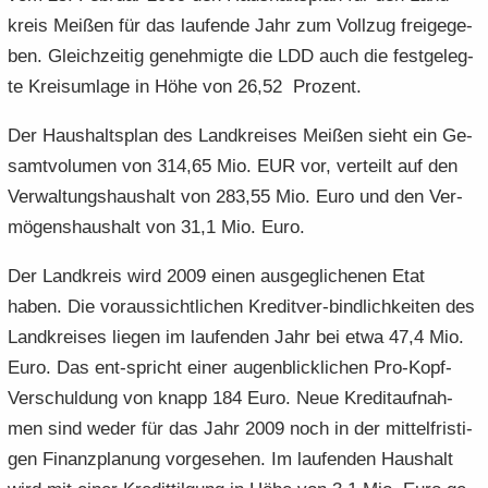
e
e
­
t
kreis Mei­ßen für das lau­fen­de Jahr zum Voll­zug frei­ge­ge­
a
­
n
n
o
i
­
m
ben. Gleich­zei­tig ge­neh­mig­te die LDD auch die fest­ge­leg­
­
­
n
­
t
a
te Kreis­um­la­ge in Höhe von 26,52 Pro­zent.
d
d
o
i
­
e
e
n
­
t
Der Haus­halts­plan des Land­krei­ses Mei­ßen sieht ein Ge­
N
N
o
i
samt­vo­lu­men von 314,65 Mio. EUR vor, ver­teilt auf den
a
a
n
­
­
Ver­wal­tungs­haus­halt von 283,55 Mio. Euro und den Ver­
­
o
v
v
n
mö­gens­haus­halt von 31,1 Mio. Euro.
i
i
­
­
Der Land­kreis wird 2009 einen aus­ge­gli­che­nen Etat
g
g
haben. Die vor­aus­sicht­li­chen Kreditver-​bindlichkeiten des
a
a
Land­krei­ses lie­gen im lau­fen­den Jahr bei etwa 47,4 Mio.
­
­
Euro. Das ent-​spricht einer au­gen­blick­li­chen Pro-​Kopf-
t
t
i
i
Verschuldung von knapp 184 Euro. Neue Kre­dit­auf­nah­
­
­
men sind weder für das Jahr 2009 noch in der mit­tel­fris­ti­
o
o
gen Fi­nanz­pla­nung vor­ge­se­hen. Im lau­fen­den Haus­halt
n
n