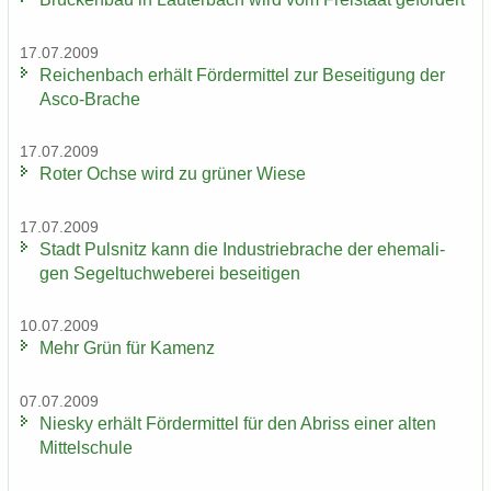
17.07.2009
Rei­chen­bach er­hält För­der­mit­tel zur Be­sei­ti­gung der
Asco-​Brache
17.07.2009
Roter Ochse wird zu grü­ner Wiese
17.07.2009
Stadt Puls­nitz kann die In­dus­trie­bra­che der ehe­ma­li­
gen Se­gel­tuch­we­be­rei be­sei­ti­gen
10.07.2009
Mehr Grün für Ka­menz
07.07.2009
Nies­ky er­hält För­der­mit­tel für den Ab­riss einer alten
Mit­tel­schu­le