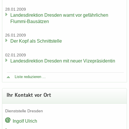
28.01.2009
Lan­des­di­rek­ti­on Dres­den warnt vor ge­fähr­li­chen
Flummi-​Bausätzen
26.01.2009
Der Kopf als Schnitt­stel­le
02.01.2009
Lan­des­di­rek­ti­on Dres­den mit neuer Vi­ze­prä­si­den­tin
Liste re­du­zie­ren ...
Ihr Kon­takt vor Ort
Dienst­stel­le Dres­den
In­golf Ul­rich