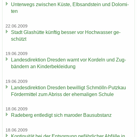
Un­ter­wegs zwi­schen Küste, Elb­sand­stein und Do­lo­mi­
ten
22.06.2009
Stadt Glas­hüt­te künf­tig bes­ser vor Hoch­was­ser ge­
schützt
19.06.2009
Lan­des­di­rek­ti­on Dres­den warnt vor Kor­deln und Zug­
bän­dern an Kin­der­be­klei­dung
19.06.2009
Lan­des­di­rek­ti­on Dres­den be­wil­ligt Schmölln-​Putzkau
För­der­mit­tel zum Ab­riss der ehe­ma­li­gen Schu­le
18.06.2009
Ra­de­berg ent­le­digt sich ma­ro­der Bau­sub­stanz
18.06.2009
Kon­ti­nui­tät bei der Ent­sor­gung ge­fähr­li­cher Ab­fäl­le in