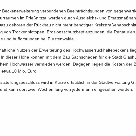
 Be­cken­er­wei­te­rung ver­bun­de­nen Be­ein­träch­ti­gun­gen von ge­gen­wär­t
tur­räu­men im Prieß­nitz­tal wer­den durch Ausgleichs-​ und Er­satz­maß­n
Dazu ge­hö­ren der Rück­bau nicht mehr be­nö­tig­ter Kreis­stra­ßen­ab­schnit­
ng von Tro­cken­bio­to­pen, Ero­si­ons­schutz­be­pflan­zun­gen, die Re­na­tu­rie
che und Auf­fors­tun­gen bei Fürs­ten­wal­de.
haft­li­che Nut­zen der Er­wei­te­rung des Hoch­was­ser­rück­hal­te­be­ckens lie
 In die­ser Höhe kön­nen mit dem Bau Sach­schä­den für die Stadt Glas­hüt
ichem Hoch­was­ser ver­mie­den wer­den. Da­ge­gen lie­gen die Kos­ten der
 etwa 10 Mio. Euro.
st­stel­lungs­be­schluss wird in Kürze orts­üb­lich in der Stadt­ver­wal­tung Gl
t und kann dort zwei Wo­chen lang von je­der­mann ein­ge­se­hen wer­den.