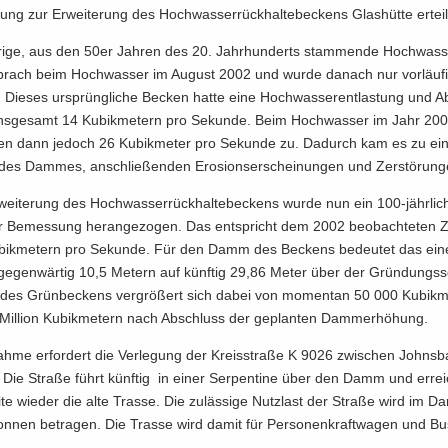
ung zur Er­wei­te­rung des Hoch­was­ser­rück­hal­te­be­ckens Glas­hüt­te er­teil
­ri­ge, aus den 50er Jah­ren des 20. Jahr­hun­derts stam­men­de Hoch­was­se
 brach beim Hoch­was­ser im Au­gust 2002 und wurde da­nach nur vor­läu­fi
t. Die­ses ur­sprüng­li­che Be­cken hatte eine Hoch­was­ser­ent­las­tung und Ab­
ns­ge­samt 14 Ku­bik­me­tern pro Se­kun­de. Beim Hoch­was­ser im Jahr 200
n dann je­doch 26 Ku­bik­me­ter pro Se­kun­de zu. Da­durch kam es zu ei
es Dam­mes, an­schlie­ßen­den Ero­si­ons­er­schei­nun­gen und Zer­stö­run­
wei­te­rung des Hoch­was­ser­rück­hal­te­be­ckens wurde nun ein 100-​jährl
r Be­mes­sung her­an­ge­zo­gen. Das ent­spricht dem 2002 be­ob­ach­te­ten Z
bik­me­tern pro Se­kun­de. Für den Damm des Be­ckens be­deu­tet das ein
e­gen­wär­tig 10,5 Me­tern auf künf­tig 29,86 Meter über der Grün­dungs­s
des Grün­be­ckens ver­grö­ßert sich dabei von mo­men­tan 50 000 Ku­bik­m
il­li­on Ku­bik­me­tern nach Ab­schluss der ge­plan­ten Dam­m­er­hö­hung.
h­me er­for­dert die Ver­le­gung der Kreis­stra­ße K 9026 zwi­schen Johns­
. Die Stra­ße führt künf­tig in einer Ser­pen­ti­ne über den Damm und er­rei
i­te wie­der die alte Tras­se. Die zu­läs­si­ge Nutz­last der Stra­ße wird im 
on­nen be­tra­gen. Die Tras­se wird damit für Per­so­nen­kraft­wa­gen und B