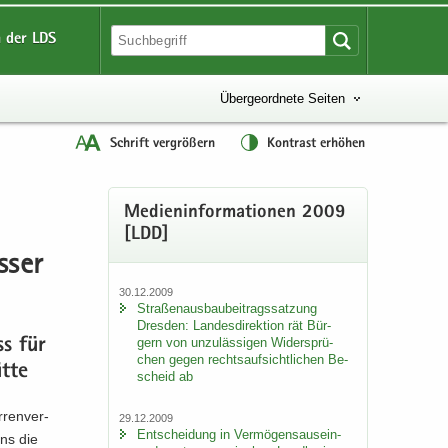
 der LDS
Übergeordnete Seiten
Schrift vergrößern
Kontrast erhöhen
Me­di­en­in­for­ma­tio­nen 2009
[LDD]
­ser
30.12.2009
Stra­ßen­aus­bau­bei­trags­sat­zung
Dres­den: Lan­des­di­rek­ti­on rät Bür­
gern von un­zu­läs­si­gen Wi­der­sprü­
uss für
chen gegen rechts­auf­sicht­li­chen Be­
t­te
scheid ab
­ren­ver­
29.12.2009
Ent­schei­dung in Ver­mö­gens­aus­ein­
ens die