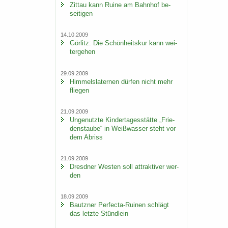
Zit­tau kann Ruine am Bahn­hof be­
sei­ti­gen
14.10.2009
Gör­litz: Die Schön­heits­kur kann wei­
ter­ge­hen
29.09.2009
Him­mels­la­ter­nen dür­fen nicht mehr
flie­gen
21.09.2009
Un­ge­nutz­te Kin­der­ta­ges­stät­te „Frie­
dens­tau­be“ in Weiß­was­ser steht vor
dem Ab­riss
21.09.2009
Dresd­ner Wes­ten soll at­trak­ti­ver wer­
den
18.09.2009
Bautz­ner Perfecta-​Ruinen schlägt
das letz­te Stünd­lein