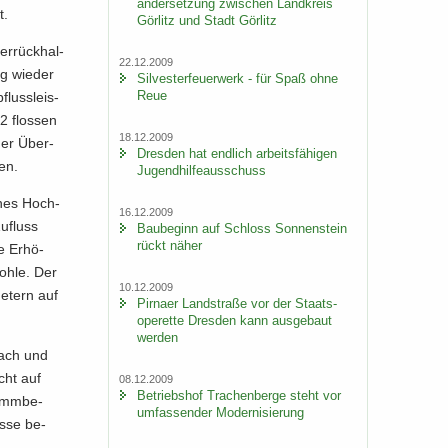
an­der­set­zung zwi­schen Land­kreis
t.
Gör­litz und Stadt Gör­litz
r­rück­hal­
22.12.2009
g wie­der
Sil­ves­ter­feu­er­werk - für Spaß ohne
Reue
fluss­leis­
2 flos­sen
18.12.2009
ner Über­
Dres­den hat end­lich ar­beits­fä­hi­gen
gen.
Ju­gend­hil­fe­aus­schuss
iches Hoch­
16.12.2009
u­fluss
Bau­be­ginn auf Schloss Son­nen­stein
rückt näher
e Er­hö­
oh­le. Der
10.12.2009
e­tern auf
Pirna­er Land­stra­ße vor der Staats­
ope­ret­te Dres­den kann aus­ge­baut
wer­den
bach und
cht auf
08.12.2009
Be­triebs­hof Tra­chen­ber­ge steht vor
Damm­be­
um­fas­sen­der Mo­der­ni­sie­rung
usse be­