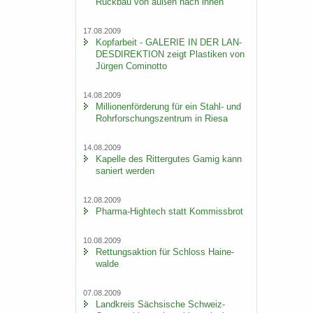
Rück­bau von außen nach innen
17.08.2009
Kopf­ar­beit - GA­LE­RIE IN DER LAN­
DES­DI­REK­TI­ON zeigt Plas­ti­ken von
Jür­gen Co­mi­not­to
14.08.2009
Mil­lio­nen­för­de­rung für ein Stahl-​ und
Rohr­for­schungs­zen­trum in Riesa
14.08.2009
Ka­pel­le des Rit­ter­gu­tes Gamig kann
sa­niert wer­den
12.08.2009
Pharma-​Hightech statt Kom­miss­brot
10.08.2009
Ret­tungs­ak­ti­on für Schloss Hai­ne­
wal­de
07.08.2009
Land­kreis Säch­si­sche Schweiz-​