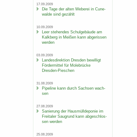
17.09.2009
Die Tage der alten We­be­rei in Cu­n­e­
wal­de sind ge­zählt
10.09.2009
Leer ste­hen­des Schul­ge­bäu­de am
Kalk­berg in Mei­ßen kann ab­ge­ris­sen
wer­den
03.09.2009
Lan­des­di­rek­ti­on Dres­den be­wil­ligt
För­der­mit­tel für Mo­le­brü­cke
Dresden-​Pieschen
31.08.2009
Pipe­line kann durch Sach­sen wach­
sen
27.08.2009
Sa­nie­rung der Haus­müll­de­po­nie im
Frei­ta­ler Saugrund kann ab­ge­schlos­
sen wer­den
25.08.2009