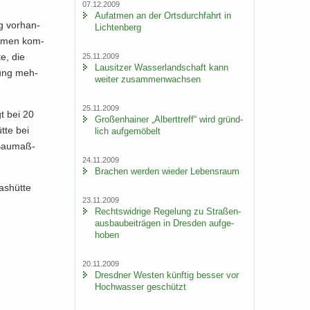
07.12.2009
Auf­at­men an der Orts­durch­fahrt in
ig vor­han­
Lich­ten­berg
ah­men kom­
te, die
25.11.2009
Lau­sit­zer Was­ser­land­schaft kann
­rung meh­
wei­ter zu­sam­men­wach­sen
25.11.2009
gt bei 20
Gro­ßen­hai­ner „Al­bert­treff“ wird gründ­
­te bei
lich auf­ge­mö­belt
 Bau­maß­
24.11.2009
Bra­chen wer­den wie­der Le­bens­raum
as­hüt­te
23.11.2009
Rechts­wid­ri­ge Re­ge­lung zu Stra­ßen­
aus­bau­bei­trä­gen in Dres­den auf­ge­
ho­ben
20.11.2009
Dresd­ner Wes­ten künf­tig bes­ser vor
Hoch­was­ser ge­schützt