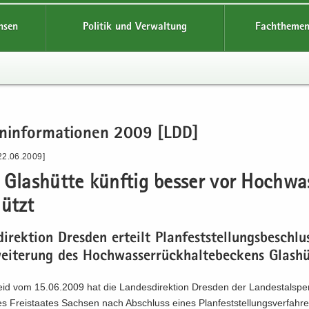
hsen
Politik und Verwaltung
Fachthemen
en­in­for­ma­tio­nen 2009 [LDD]
22.06.2009]
Glas­hüt­te künf­tig bes­ser vor Hoch­was
hützt
di­rek­ti­on Dres­den er­teilt Plan­fest­stel­lungs­be­schl
ei­te­rung des Hoch­was­ser­rück­hal­te­be­ckens Glas­hü
id vom 15.06.2009 hat die Lan­des­di­rek­ti­on Dres­den der Lan­des­tal­sper
s Frei­staa­tes Sach­sen nach Ab­schluss eines Plan­fest­stel­lungs­ver­fah­r