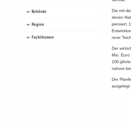
Die mit der
Behörde
de­nen Na­
pen­siert. 
Region
Ent­wick­lu
re­rer Tei­
Fachthemen
Der wirt­sc
Mio. Euro.
100-​jährl
nah­me bei
Der Plan­fe
aus­ge­leg