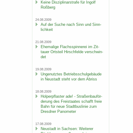
Keine Dis­zi­pli­nar­stra­fe für In­golf
Roß­berg
24.08.2009
Auf der Suche nach Sinn und Sinn­
lich­keit
21.08.2009
Ehe­ma­li­ge Flachs­spin­ne­rei im Zit­
tau­er Orts­teil Hirsch­fel­de ver­schwin­
det
19.08.2009
Un­ge­nutz­tes Be­triebs­schul­ge­bäu­de
in Neu­stadt steht vor dem Ab­riss
18.08.2009
Hol­per­pflas­ter ade! - Stra­ßen­bau­för­
de­rung des Frei­staa­tes schafft freie
Bahn für neue Stadt­bus­li­nie zum
Dresd­ner Pano­me­ter
17.08.2009
Neu­stadt in Sach­sen: Wei­te­rer