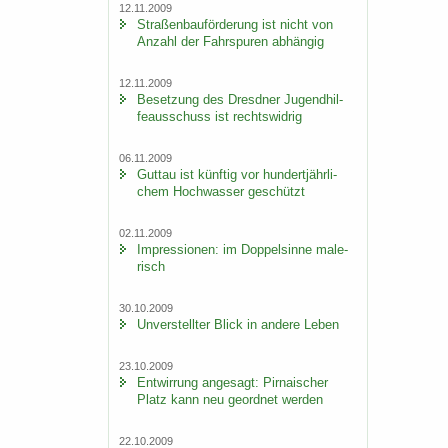
12.11.2009
Stra­ßen­bau­för­de­rung ist nicht von
An­zahl der Fahr­spu­ren ab­hän­gig
12.11.2009
Be­set­zung des Dresd­ner Ju­gend­hil­
fe­aus­schuss ist rechts­wid­rig
06.11.2009
Gut­tau ist künf­tig vor hun­dert­jähr­li­
chem Hoch­was­ser ge­schützt
02.11.2009
Im­pres­sio­nen: im Dop­pel­sin­ne ma­le­
risch
30.10.2009
Un­ver­stell­ter Blick in an­de­re Leben
23.10.2009
Ent­wir­rung an­ge­sagt: Pir­na­i­scher
Platz kann neu ge­ord­net wer­den
22.10.2009