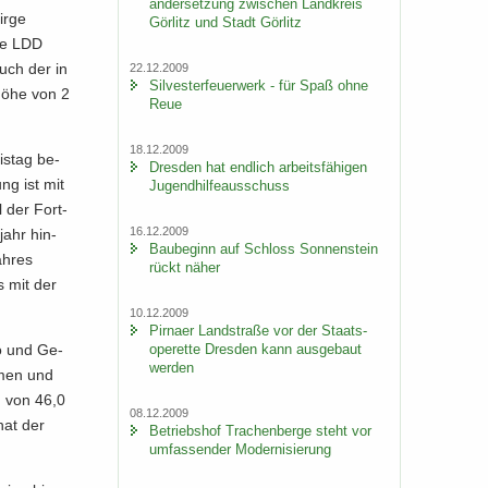
an­der­set­zung zwi­schen Land­kreis
ir­ge
Gör­litz und Stadt Gör­litz
die LDD
auch der in
22.12.2009
Sil­ves­ter­feu­er­werk - für Spaß ohne
n Höhe von 2
Reue
18.12.2009
s­tag be­
Dres­den hat end­lich ar­beits­fä­hi­gen
ng ist mit
Ju­gend­hil­fe­aus­schuss
l der Fort­
16.12.2009
­jahr hin­
Bau­be­ginn auf Schloss Son­nen­stein
h­res
rückt näher
ns mit der
10.12.2009
Pirna­er Land­stra­ße vor der Staats­
ope­ret­te Dres­den kann aus­ge­baut
ro und Ge­
wer­den
­men und
n von 46,0
08.12.2009
hat der
Be­triebs­hof Tra­chen­ber­ge steht vor
um­fas­sen­der Mo­der­ni­sie­rung