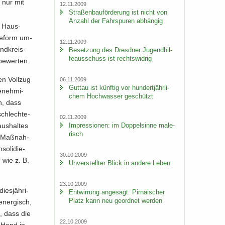
s nur mit
12.11.2009
Stra­ßen­bau­för­de­rung ist nicht von
An­zahl der Fahr­spu­ren ab­hän­gig
um Haus­
­re­form um­
12.11.2009
and­kreis­
Be­set­zung des Dresd­ner Ju­gend­hil­
fe­aus­schuss ist rechts­wid­rig
be­wer­ten.
n Voll­zug
06.11.2009
Gut­tau ist künf­tig vor hun­dert­jähr­li­
­neh­mi­
chem Hoch­was­ser ge­schützt
en, dass
schlech­te­
02.11.2009
us­hal­tes
Im­pres­sio­nen: im Dop­pel­sin­ne ma­le­
risch
h Maß­nah­
so­li­die­
30.10.2009
, wie z. B.
Un­ver­stell­ter Blick in an­de­re Leben
23.10.2009
es­jäh­ri­
Ent­wir­rung an­ge­sagt: Pir­na­i­scher
Platz kann neu ge­ord­net wer­den
n­er­gisch,
, dass die
22.10.2009