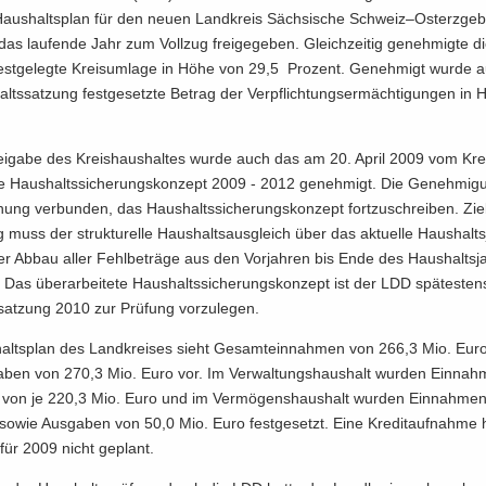
Haus­halts­plan für den neuen Land­kreis Säch­si­sche Schweiz–Ost­erz­ge­b
as lau­fen­de Jahr zum Voll­zug frei­ge­ge­ben. Gleich­zei­tig ge­neh­mig­te 
est­ge­leg­te Kreis­um­la­ge in Höhe von 29,5 Pro­zent. Ge­neh­migt wurde 
lts­sat­zung fest­ge­setz­te Be­trag der Ver­pflich­tungs­er­mäch­ti­gun­gen i
ei­ga­be des Kreis­haus­hal­tes wurde auch das am 20. April 2009 vom Krei
e Haus­halts­si­che­rungs­kon­zept 2009 - 2012 ge­neh­migt. Die Ge­neh­mi­gu
nung ver­bun­den, das Haus­halts­si­che­rungs­kon­zept fort­zu­schrei­ben. Zie
 muss der struk­tu­rel­le Haus­halts­aus­gleich über das ak­tu­el­le Haus­halts
r Abbau aller Fehl­be­trä­ge aus den Vor­jah­ren bis Ende des Haus­halts­ja
Das über­ar­bei­te­te Haus­halts­si­che­rungs­kon­zept ist der LDD spä­tes­te
sat­zung 2010 zur Prü­fung vor­zu­le­gen.
alts­plan des Land­krei­ses sieht Ge­samt­ein­nah­men von 266,3 Mio. Eu
a­ben von 270,3 Mio. Euro vor. Im Ver­wal­tungs­haus­halt wur­den Ein­nah
 von je 220,3 Mio. Euro und im Ver­mö­gens­haus­halt wur­den Ein­nah­me
sowie Aus­ga­ben von 50,0 Mio. Euro fest­ge­setzt. Eine Kre­dit­auf­nah­me 
für 2009 nicht ge­plant.