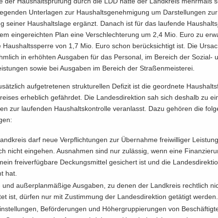
­fe der Haus­halts­prü­fung durch die LDD hatte der Land­kreis mehr­mals s
ie­gen­den Un­ter­la­gen zur Haus­halts­ge­neh­mi­gung um Dar­stel­lun­gen zur a
ng sei­ner Haus­halts­la­ge er­gänzt. Da­nach ist für das lau­fen­de Haus­halts
em ein­ge­reich­ten Plan eine Ver­schlech­te­rung um 2,4 Mio. Euro zu er­wa
Haus­halts­sper­re von 1,7 Mio. Euro schon be­rück­sich­tigt ist. Die Ur­sa­c
m­lich in er­höh­ten Aus­ga­ben für das Per­so­nal, im Be­reich der Sozial-​
­leis­tun­gen sowie bei Aus­ga­ben im Be­reich der Stra­ßen­meis­te­rei.
ätz­lich auf­ge­tre­te­nen struk­tu­rel­len De­fi­zit ist die ge­ord­ne­te Haus­halts
ei­ses er­heb­lich ge­fähr­det. Die Lan­des­di­rek­ti­on sah sich des­halb zu e
gen zur lau­fen­den Haus­halts­kon­trol­le ver­an­lasst. Dazu ge­hö­ren die fol­
­gen:
nd­kreis darf neue Ver­pflich­tun­gen zur Über­nah­me frei­wil­li­ger Leis­tun
lich nicht ein­ge­hen. Aus­nah­men sind nur zu­läs­sig, wenn eine Fi­nan­zie­
­mein frei­ver­füg­ba­re De­ckungs­mit­tel ge­si­chert ist und die Lan­des­di­rek­ti
t hat.
 und au­ßer­plan­mä­ßi­ge Aus­ga­ben, zu denen der Land­kreis recht­lich ni
­tet ist, dür­fen nur mit Zu­stim­mung der Lan­des­di­rek­ti­on ge­tä­tigt wer­den
n­stel­lun­gen, Be­för­de­run­gen und Hö­her­grup­pie­run­gen von Be­schäf­tig­t