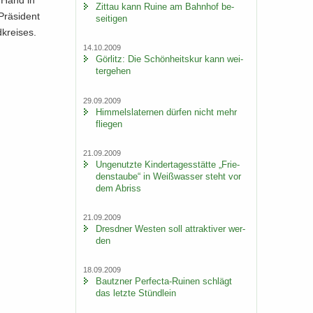
en Hand in
Zit­tau kann Ruine am Bahn­hof be­
rä­si­dent
sei­ti­gen
krei­ses.
14.10.2009
Gör­litz: Die Schön­heits­kur kann wei­
ter­ge­hen
29.09.2009
Him­mels­la­ter­nen dür­fen nicht mehr
flie­gen
21.09.2009
Un­ge­nutz­te Kin­der­ta­ges­stät­te „Frie­
dens­tau­be“ in Weiß­was­ser steht vor
dem Ab­riss
21.09.2009
Dresd­ner Wes­ten soll at­trak­ti­ver wer­
den
18.09.2009
Bautz­ner Perfecta-​Ruinen schlägt
das letz­te Stünd­lein