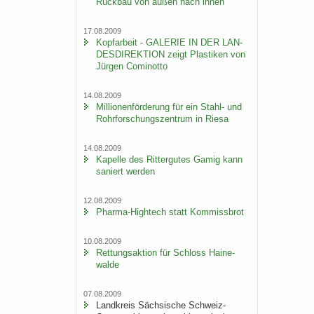
Rück­bau von außen nach innen
17.08.2009
Kopf­ar­beit - GA­LE­RIE IN DER LAN­
DES­DI­REK­TI­ON zeigt Plas­ti­ken von
Jür­gen Co­mi­not­to
14.08.2009
Mil­lio­nen­för­de­rung für ein Stahl-​ und
Rohr­for­schungs­zen­trum in Riesa
14.08.2009
Ka­pel­le des Rit­ter­gu­tes Gamig kann
sa­niert wer­den
12.08.2009
Pharma-​Hightech statt Kom­miss­brot
10.08.2009
Ret­tungs­ak­ti­on für Schloss Hai­ne­
wal­de
07.08.2009
Land­kreis Säch­si­sche Schweiz-​