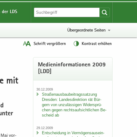
 der LDS
Übergeordnete Seiten
Schrift vergrößern
Kontrast erhöhen
Me­di­en­in­for­ma­tio­nen 2009
[LDD]
ge mit
30.12.2009
Stra­ßen­aus­bau­bei­trags­sat­zung
Dres­den: Lan­des­di­rek­ti­on rät Bür­
gern von un­zu­läs­si­gen Wi­der­sprü­
nd
chen gegen rechts­auf­sicht­li­chen Be­
 unter
scheid ab
29.12.2009
Ent­schei­dung in Ver­mö­gens­aus­ein­
 Mai vor­