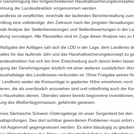
r Ge­neh­mi­gung des fort­ge­schrie­be­nen Haus­halts­si­che­rungs­kon­zep­te
im­mung der Lan­des­di­rek­ti­on vor­ge­nom­men wer­den.
nd­kreis ist ver­pflich­tet, in­ner­halb der lau­fen­den Be­richt­erstat­tung z
voll­zug eine voll­stän­di­ge, den Zeit­raum nach der jüngs­ten Ver­wal­tungs
n­de Ana­ly­se der Stel­len­be­set­zun­gen und Stel­len­be­wer­tun­gen in der L
l­tung vor­zu­le­gen. Alle Plan­stel­len sind im Zuge die­ser Ana­ly­se neu zu 
Maß­ga­be der Auf­la­gen sah sich die LDD in der Lage, dem Land­kreis de
l­tes für das lau­fen­de Jahr und das Haus­halts­si­che­rungs­kon­zept zu ge
n­des­di­rek­ti­on hat sich bei ihrer Ent­schei­dung auch davon lei­ten las­s
­gung der Ge­neh­mi­gun­gen letzt­lich mit einer wei­te­ren zu­sätz­li­chen Ver­
us­halts­la­ge des Land­krei­ses ver­bun­den ist. Ohne Frei­ga­be sei­nes Ha
r Land­kreis weder die Kreis­um­la­ge in ge­plan­ter Höhe ein­neh­men noc
ie­ren, die als un­er­läss­lich an­zu­se­hen sind und mit­tel­fris­tig auch der Kon­
s Haus­hal­tes die­nen. Über­dies wären be­reits be­gon­ne­ne In­ves­ti­tio­nen
rung des Wei­ße­ritz­gym­na­si­um, ge­fähr­det ge­we­sen.
reis Säch­si­sche Schweiz–Ost­erz­ge­bir­ge ist unser Sor­gen­kind bei den di
lts­prü­fun­gen. Den dort sicht­bar ge­wor­de­nen Pro­ble­men muss so­fort e
mit Au­gen­maß ge­gen­ge­steu­ert wer­den. Es wäre blau­äu­gig zu glau­ben