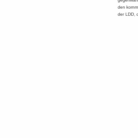
ge­gen­wär­
den kom­men
der LDD, di