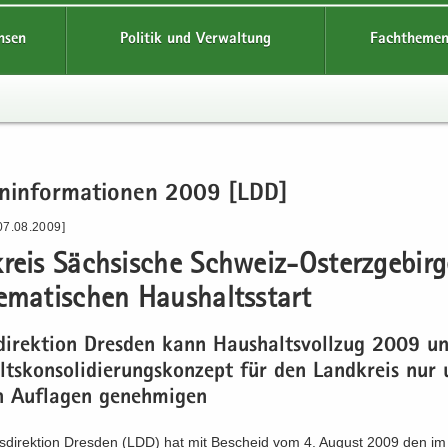
hsen
Politik und Verwaltung
Fachthemen
en­in­for­ma­tio­nen 2009 [LDD]
07.08.2009]
kreis Säch­si­sche Schweiz-​Osterzgebir
e­ma­ti­schen Haus­halts­start
­di­rek­ti­on Dres­den kann Haus­halts­voll­zug 2009 u
ts­kon­so­li­die­rungs­kon­zept für den Land­kreis nur
n Auf­la­gen ge­neh­mi­gen
s­di­rek­ti­on Dres­den (LDD) hat mit Be­scheid vom 4. Au­gust 2009 den im