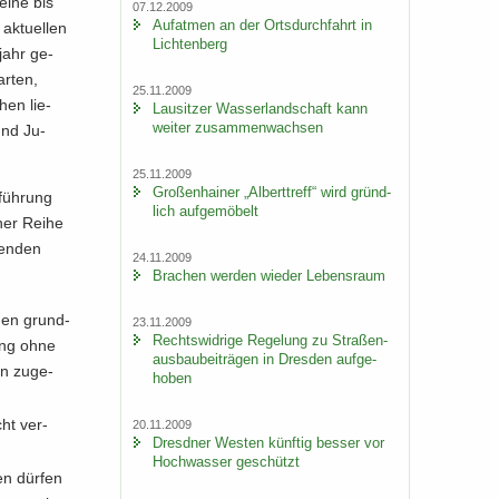
eine bis
07.12.2009
Auf­at­men an der Orts­durch­fahrt in
k­tu­el­len
Lich­ten­berg
­jahr ge­
r­ten,
25.11.2009
hen lie­
Lau­sit­zer Was­ser­land­schaft kann
wei­ter zu­sam­men­wach­sen
 und Ju­
25.11.2009
Gro­ßen­hai­ner „Al­bert­treff“ wird gründ­
­füh­rung
lich auf­ge­mö­belt
iner Reihe
gen­den
24.11.2009
Bra­chen wer­den wie­der Le­bens­raum
­gen grund­
23.11.2009
Rechts­wid­ri­ge Re­ge­lung zu Stra­ßen­
rung ohne
aus­bau­bei­trä­gen in Dres­den auf­ge­
­on zu­ge­
ho­ben
cht ver­
20.11.2009
Dresd­ner Wes­ten künf­tig bes­ser vor
.
Hoch­was­ser ge­schützt
en dür­fen