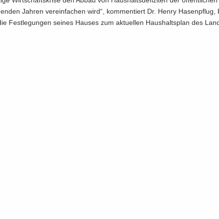
ti­ge Wirt­schafts­kri­se den Abbau von Haus­halts­de­fi­zi­ten der öf­fent­li­ch
­den Jah­ren ver­ein­fa­chen wird“, kom­men­tiert Dr. Henry Ha­sen­pflug, P
e Fest­le­gun­gen sei­nes Hau­ses zum ak­tu­el­len Haus­halts­plan des Land­