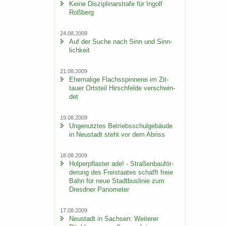
Keine Dis­zi­pli­nar­stra­fe für In­golf
Roß­berg
24.08.2009
Auf der Suche nach Sinn und Sinn­
lich­keit
21.08.2009
Ehe­ma­li­ge Flachs­spin­ne­rei im Zit­
tau­er Orts­teil Hirsch­fel­de ver­schwin­
det
19.08.2009
Un­ge­nutz­tes Be­triebs­schul­ge­bäu­de
in Neu­stadt steht vor dem Ab­riss
18.08.2009
Hol­per­pflas­ter ade! - Stra­ßen­bau­för­
de­rung des Frei­staa­tes schafft freie
Bahn für neue Stadt­bus­li­nie zum
Dresd­ner Pano­me­ter
17.08.2009
Neu­stadt in Sach­sen: Wei­te­rer