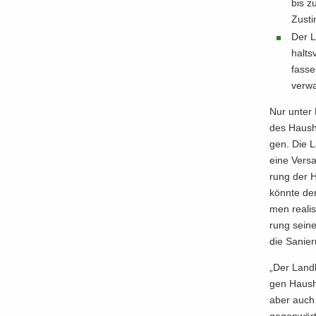
bis zu
Zu­st
Der La
halts­
fas­se
ver­wa
Nur unter 
des Haus­ha
gen. Die La
eine Ver­sa
rung der Ha
könn­te de
men rea­li­s
rung sei­ne
die Sa­nie­
„Der Land­k
gen Haus­ha
aber auch 