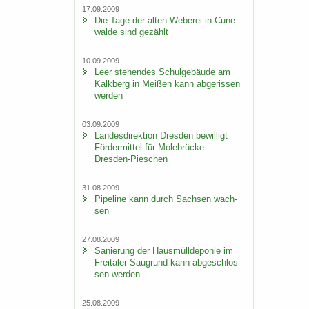
17.09.2009
Die Tage der alten We­be­rei in Cu­n­e­
wal­de sind ge­zählt
10.09.2009
Leer ste­hen­des Schul­ge­bäu­de am
Kalk­berg in Mei­ßen kann ab­ge­ris­sen
wer­den
03.09.2009
Lan­des­di­rek­ti­on Dres­den be­wil­ligt
För­der­mit­tel für Mo­le­brü­cke
Dresden-​Pieschen
31.08.2009
Pipe­line kann durch Sach­sen wach­
sen
27.08.2009
Sa­nie­rung der Haus­müll­de­po­nie im
Frei­ta­ler Saugrund kann ab­ge­schlos­
sen wer­den
25.08.2009