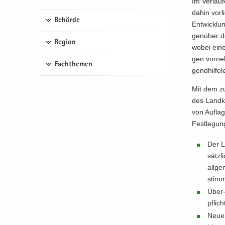
Im Ver­lau
dahin vor­l
Behörde
Ent­wick­lu
gen­über d
Region
wobei eine 
gen vor­neh
Fachthemen
gend­hil­fe
Mit dem zu­s
des Land­kr
von Auf­la­
Fest­le­gun
Der La
sätz­
all­ge
stimm
Über-
pflich
Neu­ei