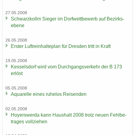
27.05.2008
Schwarz­kollm Sie­ger im Dorf­wett­be­werb auf Be­zirks­
ebe­ne
26.05.2008
Ers­ter Luft­rein­hal­te­plan für Dres­den tritt in Kraft
19.05.2008
Kes­sel­s­dorf wird vom Durch­gangs­ver­kehr der B 173
er­löst
05.05.2008
Aqua­rel­le eines ru­he­los Rei­sen­den
02.05.2008
Ho­yers­wer­da kann Haus­halt 2008 trotz neuen Fehl­be­
tra­ges voll­zie­hen