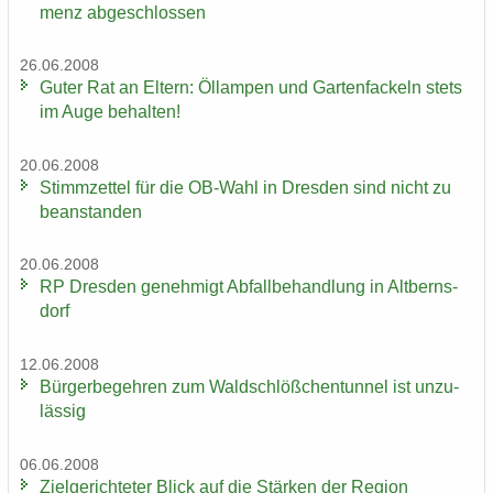
menz ab­ge­schlos­sen
26.06.2008
Guter Rat an El­tern: Öl­lam­pen und Gar­ten­fa­ckeln stets
im Auge be­hal­ten!
20.06.2008
Stimm­zet­tel für die OB-​Wahl in Dres­den sind nicht zu
be­an­stan­den
20.06.2008
RP Dres­den ge­neh­migt Ab­fall­be­hand­lung in Alt­berns­
dorf
12.06.2008
Bür­ger­be­geh­ren zum Wald­schlöß­chen­tun­nel ist un­zu­
läs­sig
06.06.2008
Ziel­ge­rich­te­ter Blick auf die Stär­ken der Re­gi­on