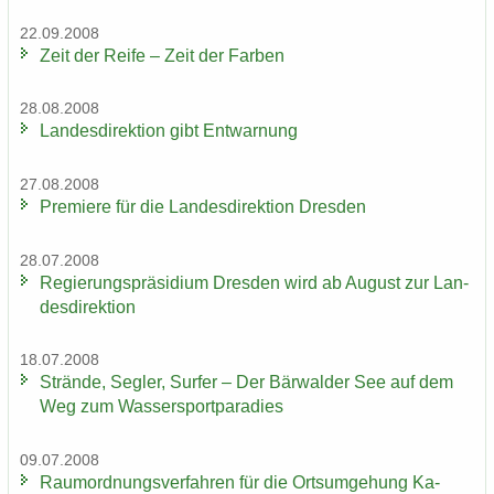
22.09.2008
Zeit der Reife – Zeit der Far­ben
28.08.2008
Lan­des­di­rek­ti­on gibt Ent­war­nung
27.08.2008
Pre­mie­re für die Lan­des­di­rek­ti­on Dres­den
28.07.2008
Re­gie­rungs­prä­si­di­um Dres­den wird ab Au­gust zur Lan­
des­di­rek­ti­on
18.07.2008
Strän­de, Seg­ler, Sur­fer – Der Bär­wal­der See auf dem
Weg zum Was­ser­sport­pa­ra­dies
09.07.2008
Raum­ord­nungs­ver­fah­ren für die Orts­um­ge­hung Ka­