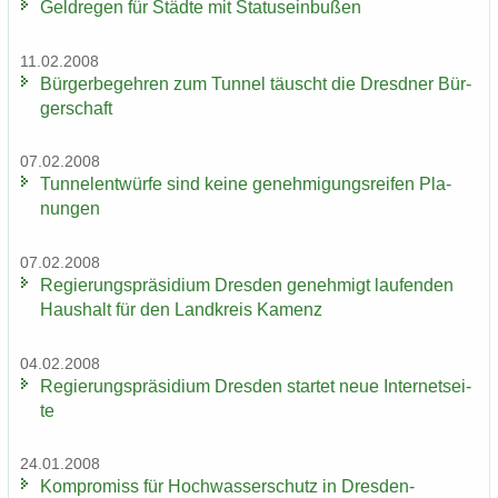
Geld­re­gen für Städ­te mit Sta­tus­ein­bu­ßen
11.02.2008
Bür­ger­be­geh­ren zum Tun­nel täuscht die Dresd­ner Bür­
ger­schaft
07.02.2008
Tun­nel­ent­wür­fe sind keine ge­neh­mi­gungs­rei­fen Pla­
nun­gen
07.02.2008
Re­gie­rungs­prä­si­di­um Dres­den ge­neh­migt lau­fen­den
Haus­halt für den Land­kreis Ka­menz
04.02.2008
Re­gie­rungs­prä­si­di­um Dres­den star­tet neue In­ter­net­sei­
te
24.01.2008
Kom­pro­miss für Hoch­was­ser­schutz in Dresden-​