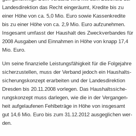
e
e
­
t
a
­
Lan­des­di­rek­ti­on das Recht ein­ge­räumt, Kre­di­te bis zu
n
n
o
i
­
m
einer Höhe von ca. 5,0 Mio. Euro sowie Kas­sen­kre­di­te
­
­
n
­
t
a
bis zu einer Höhe von ca. 2,9 Mio. Euro auf­zu­neh­men.
d
d
o
i
­
Ins­ge­samt um­fasst der Haus­halt des Zweck­ver­ban­des für
e
e
n
­
t
N
N
2008 Aus­ga­ben und Ein­nah­men in Höhe von knapp 17,4
o
i
a
a
n
­
Mio. Euro.
­
­
o
v
v
n
Um seine fi­nan­zi­el­le Leis­tungs­fä­hig­keit für die Fol­ge­jah­re
i
i
si­cher­zu­stel­len, muss der Ver­band je­doch ein Haus­halts­
­
­
si­che­rungs­kon­zept er­ar­bei­ten und der Lan­des­di­rek­ti­on
g
g
Dres­den bis 20.11.2008 vor­le­gen. Das Haus­halts­si­che­
a
a
­
­
rungs­kon­zept muss dar­le­gen, wie die in der Ver­gan­gen­
t
t
heit auf­ge­lau­fe­nen Fehl­be­trä­ge in Höhe von ins­ge­samt
i
i
gut 14,6 Mio. Euro bis zum 31.12.2012 aus­ge­gli­chen wer­
­
­
den.
o
o
n
n