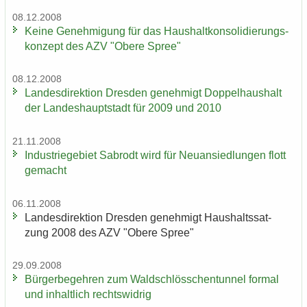
08.12.2008
Keine Ge­neh­mi­gung für das Haus­halt­kon­so­li­die­rungs­
kon­zept des AZV "Obere Spree"
08.12.2008
Lan­des­di­rek­ti­on Dres­den ge­neh­migt Dop­pel­haus­halt
der Lan­des­haupt­stadt für 2009 und 2010
21.11.2008
In­dus­trie­ge­biet Sa­b­rodt wird für Neu­an­sied­lun­gen flott
ge­macht
06.11.2008
Lan­des­di­rek­ti­on Dres­den ge­neh­migt Haus­halts­sat­
zung 2008 des AZV "Obere Spree"
29.09.2008
Bür­ger­be­geh­ren zum Wald­schlöss­chen­tun­nel for­mal
und in­halt­lich rechts­wid­rig