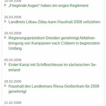
10.04.2008
„Flie­gen­de Augen“ haben ein enges Re­gle­ment
26.03.2008
Land­kreis Löbau-​Zittau kann Haus­halt 2008 voll­zie­hen
20.03.2008
Re­gie­rungs­prä­si­di­um Dres­den ge­neh­migt Ab­fall­ver­
brin­gung von Kam­pa­ni­en nach Crö­bern in be­grenz­tem
Um­fang
05.03.2008
Ers­ter Kanal mit Schiffs­schleu­se im säch­si­schen Se­
en­land
28.02.2008
Haus­halt des Land­krei­ses Riesa-​Großenhain für 2008
ge­neh­migt
21.02.2008