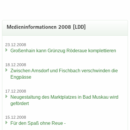
Me­di­en­in­for­ma­tio­nen 2008 [LDD]
23.12.2008
Gro­ßen­hain kann Grün­zug Rö­der­aue kom­plet­tie­ren
18.12.2008
Zwi­schen Arns­dorf und Fisch­bach ver­schwin­den die
Eng­päs­se
17.12.2008
Neu­ge­stal­tung des Markt­plat­zes in Bad Mus­kau wird
ge­för­dert
15.12.2008
Für den Spaß ohne Reue -