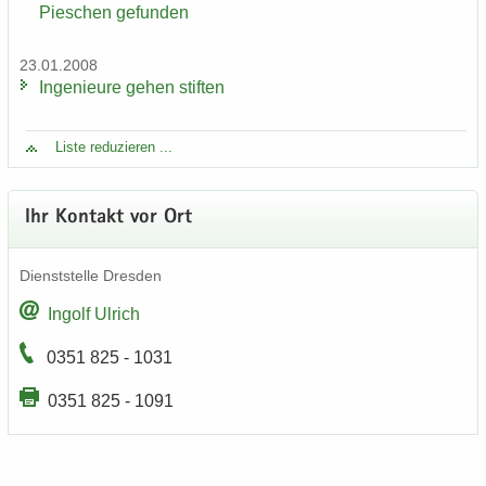
Pieschen ge­fun­den
23.01.2008
In­ge­nieu­re gehen stif­ten
Liste re­du­zie­ren ...
Ihr Kon­takt vor Ort
Dienst­stel­le Dres­den
In­golf Ul­rich
0351 825 - 1031
0351 825 - 1091