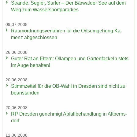
Strän­de, Seg­ler, Sur­fer – Der Bär­wal­der See auf dem
Weg zum Was­ser­sport­pa­ra­dies
09.07.2008
Raum­ord­nungs­ver­fah­ren für die Orts­um­ge­hung Ka­
menz ab­ge­schlos­sen
26.06.2008
Guter Rat an El­tern: Öl­lam­pen und Gar­ten­fa­ckeln stets
im Auge be­hal­ten!
20.06.2008
Stimm­zet­tel für die OB-​Wahl in Dres­den sind nicht zu
be­an­stan­den
20.06.2008
RP Dres­den ge­neh­migt Ab­fall­be­hand­lung in Alt­berns­
dorf
12.06.2008