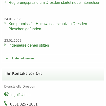
Re­gie­rungs­prä­si­di­um Dres­den star­tet neue In­ter­net­sei­
te
24.01.2008
Kom­pro­miss für Hoch­was­ser­schutz in Dresden-​
Pieschen ge­fun­den
23.01.2008
In­ge­nieu­re gehen stif­ten
Liste re­du­zie­ren ...
Ihr Kon­takt vor Ort
Dienst­stel­le Dres­den
In­golf Ul­rich
0351 825 - 1031