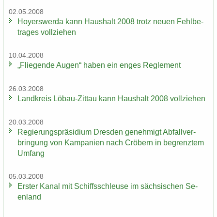
02.05.2008
Ho­yers­wer­da kann Haus­halt 2008 trotz neuen Fehl­be­
tra­ges voll­zie­hen
10.04.2008
„Flie­gen­de Augen“ haben ein enges Re­gle­ment
26.03.2008
Land­kreis Löbau-​Zittau kann Haus­halt 2008 voll­zie­hen
20.03.2008
Re­gie­rungs­prä­si­di­um Dres­den ge­neh­migt Ab­fall­ver­
brin­gung von Kam­pa­ni­en nach Crö­bern in be­grenz­tem
Um­fang
05.03.2008
Ers­ter Kanal mit Schiffs­schleu­se im säch­si­schen Se­
en­land