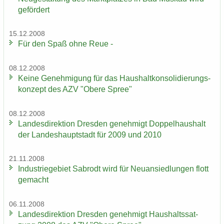
ge­för­dert
15.12.2008
Für den Spaß ohne Reue -
08.12.2008
Keine Ge­neh­mi­gung für das Haus­halt­kon­so­li­die­rungs­
kon­zept des AZV "Obere Spree"
08.12.2008
Lan­des­di­rek­ti­on Dres­den ge­neh­migt Dop­pel­haus­halt
der Lan­des­haupt­stadt für 2009 und 2010
21.11.2008
In­dus­trie­ge­biet Sa­b­rodt wird für Neu­an­sied­lun­gen flott
ge­macht
06.11.2008
Lan­des­di­rek­ti­on Dres­den ge­neh­migt Haus­halts­sat­