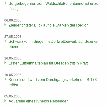
Bür­ger­be­geh­ren zum Wald­schlöß­chen­tun­nel ist un­zu­
läs­sig
06.06.2008
Ziel­ge­rich­te­ter Blick auf die Stär­ken der Re­gi­on
27.05.2008
Schwarz­kollm Sie­ger im Dorf­wett­be­werb auf Be­zirks­
ebe­ne
26.05.2008
Ers­ter Luft­rein­hal­te­plan für Dres­den tritt in Kraft
19.05.2008
Kes­sel­s­dorf wird vom Durch­gangs­ver­kehr der B 173
er­löst
05.05.2008
Aqua­rel­le eines ru­he­los Rei­sen­den