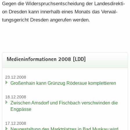
Gegen die Wi­der­spruch­s­ent­schei­dung der Lan­des­di­rek­ti­
on Dres­den kann in­ner­halb eines Mo­nats das Ver­wal­
tungs­ge­richt Dres­den an­ge­ru­fen wer­den.
Me­di­en­in­for­ma­tio­nen 2008 [LDD]
23.12.2008
Gro­ßen­hain kann Grün­zug Rö­der­aue kom­plet­tie­ren
18.12.2008
Zwi­schen Arns­dorf und Fisch­bach ver­schwin­den die
Eng­päs­se
17.12.2008
Neu­ge­stal­tung des Markt­plat­zes in Bad Mus­kau wird