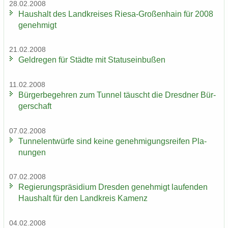
28.02.2008
Haus­halt des Land­krei­ses Riesa-​Großenhain für 2008
ge­neh­migt
21.02.2008
Geld­re­gen für Städ­te mit Sta­tus­ein­bu­ßen
11.02.2008
Bür­ger­be­geh­ren zum Tun­nel täuscht die Dresd­ner Bür­
ger­schaft
07.02.2008
Tun­nel­ent­wür­fe sind keine ge­neh­mi­gungs­rei­fen Pla­
nun­gen
07.02.2008
Re­gie­rungs­prä­si­di­um Dres­den ge­neh­migt lau­fen­den
Haus­halt für den Land­kreis Ka­menz
04.02.2008