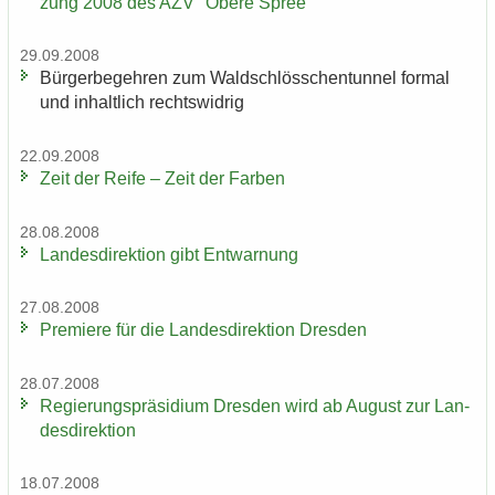
zung 2008 des AZV "Obere Spree"
29.09.2008
Bür­ger­be­geh­ren zum Wald­schlöss­chen­tun­nel for­mal
und in­halt­lich rechts­wid­rig
22.09.2008
Zeit der Reife – Zeit der Far­ben
28.08.2008
Lan­des­di­rek­ti­on gibt Ent­war­nung
27.08.2008
Pre­mie­re für die Lan­des­di­rek­ti­on Dres­den
28.07.2008
Re­gie­rungs­prä­si­di­um Dres­den wird ab Au­gust zur Lan­
des­di­rek­ti­on
18.07.2008