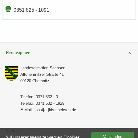
0351 825 - 1091
Herausgeber
Lan­des­di­rek­ti­on Sach­sen
Alt­chem­nit­zer Stra­ße 41
09120 Chem­nitz
Te­le­fon: 0371 532 - 0
Te­le­fax: 0371 532 - 1929
E-​Mail:
post[at]lds.sach­sen.de
Service
Auf un­se­rer Web­site wer­den Coo­kies
Ver­stan­den