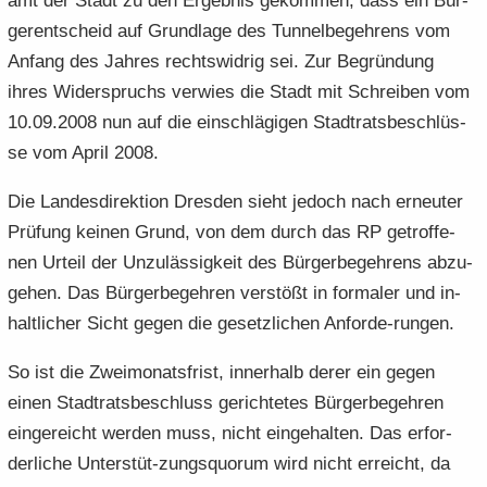
amt der Stadt zu den Er­geb­nis ge­kom­men, dass ein Bür­
ger­ent­scheid auf Grund­la­ge des Tun­nel­be­geh­rens vom
An­fang des Jah­res rechts­wid­rig sei. Zur Be­grün­dung
ihres Wi­der­spruchs ver­wies die Stadt mit Schrei­ben vom
10.09.2008 nun auf die ein­schlä­gi­gen Stadt­rats­be­schlüs­
se vom April 2008.
Die Lan­des­di­rek­ti­on Dres­den sieht je­doch nach er­neu­ter
Prü­fung kei­nen Grund, von dem durch das RP ge­trof­fe­
nen Ur­teil der Un­zu­läs­sig­keit des Bür­ger­be­geh­rens ab­zu­
ge­hen. Das Bür­ger­be­geh­ren ver­stößt in for­ma­ler und in­
halt­li­cher Sicht gegen die ge­setz­li­chen Anforde-​rungen.
So ist die Zwei­mo­nats­frist, in­ner­halb derer ein gegen
einen Stadt­rats­be­schluss ge­rich­te­tes Bür­ger­be­geh­ren
ein­ge­reicht wer­den muss, nicht ein­ge­hal­ten. Das er­for­
der­li­che Unterstüt-​zungsquorum wird nicht er­reicht, da