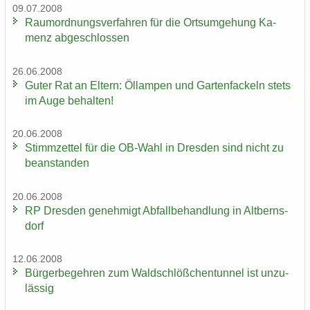
09.07.2008
Raum­ord­nungs­ver­fah­ren für die Orts­um­ge­hung Ka­
menz ab­ge­schlos­sen
26.06.2008
Guter Rat an El­tern: Öl­lam­pen und Gar­ten­fa­ckeln stets
im Auge be­hal­ten!
20.06.2008
Stimm­zet­tel für die OB-​Wahl in Dres­den sind nicht zu
be­an­stan­den
20.06.2008
RP Dres­den ge­neh­migt Ab­fall­be­hand­lung in Alt­berns­
dorf
12.06.2008
Bür­ger­be­geh­ren zum Wald­schlöß­chen­tun­nel ist un­zu­
läs­sig