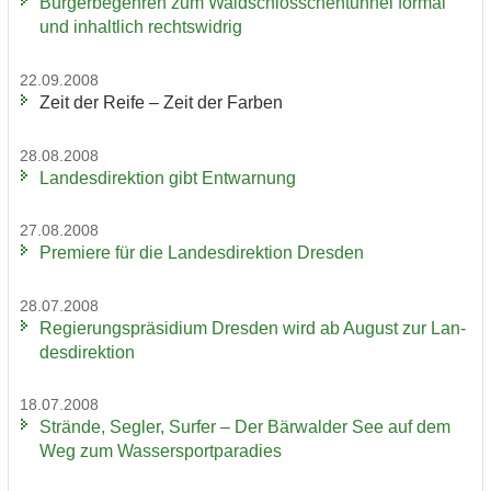
Bür­ger­be­geh­ren zum Wald­schlöss­chen­tun­nel for­mal
und in­halt­lich rechts­wid­rig
22.09.2008
Zeit der Reife – Zeit der Far­ben
28.08.2008
Lan­des­di­rek­ti­on gibt Ent­war­nung
27.08.2008
Pre­mie­re für die Lan­des­di­rek­ti­on Dres­den
28.07.2008
Re­gie­rungs­prä­si­di­um Dres­den wird ab Au­gust zur Lan­
des­di­rek­ti­on
18.07.2008
Strän­de, Seg­ler, Sur­fer – Der Bär­wal­der See auf dem
Weg zum Was­ser­sport­pa­ra­dies