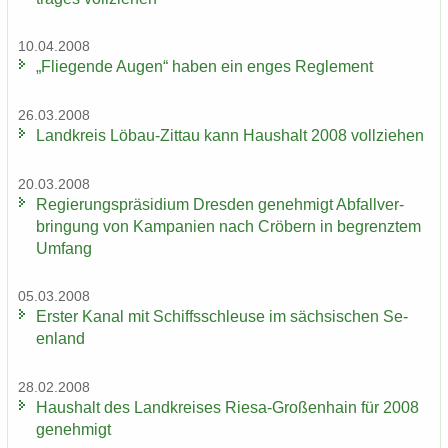
10.04.2008
„Flie­gen­de Augen“ haben ein enges Re­gle­ment
26.03.2008
Land­kreis Löbau-​Zittau kann Haus­halt 2008 voll­zie­hen
20.03.2008
Re­gie­rungs­prä­si­di­um Dres­den ge­neh­migt Ab­fall­ver­
brin­gung von Kam­pa­ni­en nach Crö­bern in be­grenz­tem
Um­fang
05.03.2008
Ers­ter Kanal mit Schiffs­schleu­se im säch­si­schen Se­
en­land
28.02.2008
Haus­halt des Land­krei­ses Riesa-​Großenhain für 2008
ge­neh­migt