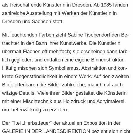
als frei­schaf­fen­de Künst­le­rin in Dres­den. Ab 1985 fan­den
zahl­rei­che Aus­stel­lung mit Wer­ken der Künst­le­rin in
Dres­den und Sach­sen statt.
Mit leuch­ten­den Far­ben zieht Sa­bi­ne Tisch­endorf den Be­
trach­ter in den Bann ihrer Kunst­wer­ke. Die Künst­le­rin
über­malt Flä­chen oft mehr­fach; sie er­schei­nen dann farb­
lich ge­glie­dert und ent­fal­ten eine ei­ge­ne Bin­nen­struk­tur.
Häu­fig mi­schen sich Sym­bo­lis­mus, Abs­trak­ti­on und kon­
kre­te Ge­gen­ständ­lich­keit in einem Werk. Auf den zwei­ten
Blick of­fen­ba­ren die Bil­der zahl­rei­che, manch­mal auch
wit­zi­ge De­tails. Viele ihrer Bil­der ge­stal­tet die Künst­le­rin
mit einer Misch­tech­nik aus Holz­druck und Acryl­ma­le­rei,
um Tie­fen­wir­kung zu er­zie­len.
Der Titel „Herbst­feu­er“ der ak­tu­el­len Ex­po­si­ti­on in der
GA­LE­RIE IN DER LAN­DES­DI­REK­TI­ON be­zieht sich nicht