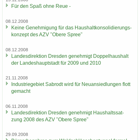
Für den Spaß ohne Reue -
08.12.2008
Keine Ge­neh­mi­gung für das Haus­halt­kon­so­li­die­rungs­
kon­zept des AZV "Obere Spree"
08.12.2008
Lan­des­di­rek­ti­on Dres­den ge­neh­migt Dop­pel­haus­halt
der Lan­des­haupt­stadt für 2009 und 2010
21.11.2008
In­dus­trie­ge­biet Sa­b­rodt wird für Neu­an­sied­lun­gen flott
ge­macht
06.11.2008
Lan­des­di­rek­ti­on Dres­den ge­neh­migt Haus­halts­sat­
zung 2008 des AZV "Obere Spree"
29.09.2008