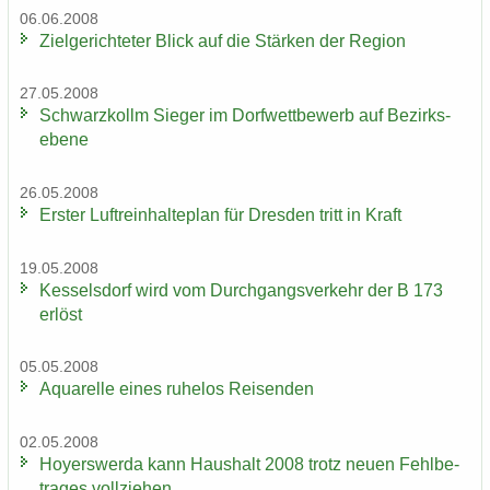
06.06.2008
Ziel­ge­rich­te­ter Blick auf die Stär­ken der Re­gi­on
27.05.2008
Schwarz­kollm Sie­ger im Dorf­wett­be­werb auf Be­zirks­
ebe­ne
26.05.2008
Ers­ter Luft­rein­hal­te­plan für Dres­den tritt in Kraft
19.05.2008
Kes­sel­s­dorf wird vom Durch­gangs­ver­kehr der B 173
er­löst
05.05.2008
Aqua­rel­le eines ru­he­los Rei­sen­den
02.05.2008
Ho­yers­wer­da kann Haus­halt 2008 trotz neuen Fehl­be­
tra­ges voll­zie­hen