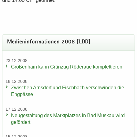
und 14.00 Uhr ge­öff­net.
Me­di­en­in­for­ma­tio­nen 2008 [LDD]
23.12.2008
Gro­ßen­hain kann Grün­zug Rö­der­aue kom­plet­tie­ren
18.12.2008
Zwi­schen Arns­dorf und Fisch­bach ver­schwin­den die
Eng­päs­se
17.12.2008
Neu­ge­stal­tung des Markt­plat­zes in Bad Mus­kau wird
ge­för­dert
15.12.2008