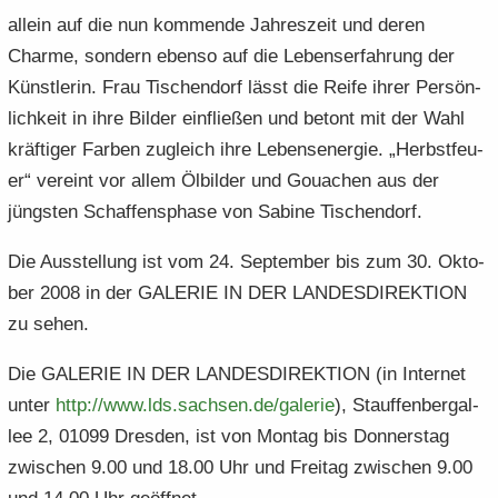
al­lein auf die nun kom­men­de Jah­res­zeit und deren
Charme, son­dern eben­so auf die Le­bens­er­fah­rung der
Künst­le­rin. Frau Tisch­endorf lässt die Reife ihrer Per­sön­
lich­keit in ihre Bil­der ein­flie­ßen und be­tont mit der Wahl
kräf­ti­ger Far­ben zu­gleich ihre Le­bens­en­er­gie. „Herbst­feu­
er“ ver­eint vor allem Öl­bil­der und Gou­achen aus der
jüngs­ten Schaf­fens­pha­se von Sa­bi­ne Tisch­endorf.
Die Aus­stel­lung ist vom 24. Sep­tem­ber bis zum 30. Ok­to­
ber 2008 in der GA­LE­RIE IN DER LAN­DES­DI­REK­TI­ON
zu sehen.
Die GA­LE­RIE IN DER LAN­DES­DI­REK­TI­ON (in In­ter­net
unter
http:/​/​www.​lds.​sachsen.​de/​galerie
), Stauf­fen­berg­al­
lee 2, 01099 Dres­den, ist von Mon­tag bis Don­ners­tag
zwi­schen 9.00 und 18.00 Uhr und Frei­tag zwi­schen 9.00