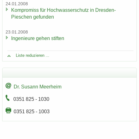
24.01.2008
Kom­pro­miss für Hoch­was­ser­schutz in Dresden-​
Pieschen ge­fun­den
23.01.2008
In­ge­nieu­re gehen stif­ten
Liste re­du­zie­ren ...
Dr. Su­sann Meer­heim
0351 825 - 1030
0351 825 - 1003