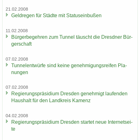
21.02.2008
Geld­re­gen für Städ­te mit Sta­tus­ein­bu­ßen
11.02.2008
Bür­ger­be­geh­ren zum Tun­nel täuscht die Dresd­ner Bür­
ger­schaft
07.02.2008
Tun­nel­ent­wür­fe sind keine ge­neh­mi­gungs­rei­fen Pla­
nun­gen
07.02.2008
Re­gie­rungs­prä­si­di­um Dres­den ge­neh­migt lau­fen­den
Haus­halt für den Land­kreis Ka­menz
04.02.2008
Re­gie­rungs­prä­si­di­um Dres­den star­tet neue In­ter­net­sei­
te