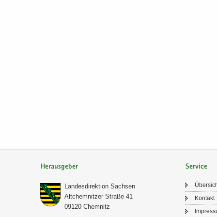
Herausgeber
Service
Über­sic
Lan­des­di­rek­ti­on Sach­sen
Alt­chem­nit­zer Stra­ße 41
Kon­takt
09120 Chem­nitz
Im­pres­