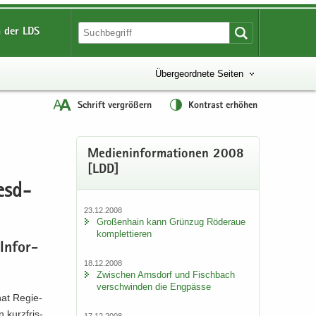
 der LDS
Übergeordnete Seiten
Schrift vergrößern
Kontrast erhöhen
Me­di­en­in­for­ma­tio­nen 2008
[LDD]
esd­
23.12.2008
Gro­ßen­hain kann Grün­zug Rö­der­aue
kom­plet­tie­ren
In­for­
18.12.2008
Zwi­schen Arns­dorf und Fisch­bach
ver­schwin­den die Eng­päs­se
at Re­gie­
 kurz­fris­
17.12.2008