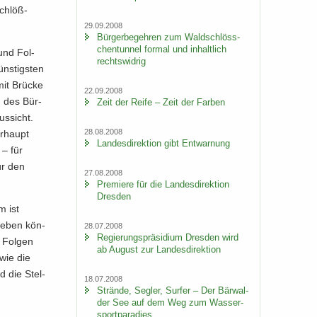
schlöß­
29.09.2008
Bür­ger­be­geh­ren zum Wald­schlöss­
chen­tun­nel for­mal und in­halt­lich
 und Fol­
rechts­wid­rig
ns­tigs­ten
mit Brü­cke
22.09.2008
ag des Bür­
Zeit der Reife – Zeit der Far­ben
us­sicht.
28.08.2008
er­haupt
Lan­des­di­rek­ti­on gibt Ent­war­nung
 – für
für den
27.08.2008
Pre­mie­re für die Lan­des­di­rek­ti­on
Dres­den
m ist
d geben kön­
28.07.2008
Re­gie­rungs­prä­si­di­um Dres­den wird
 Fol­gen
ab Au­gust zur Lan­des­di­rek­ti­on
 wie die
nd die Stel­
18.07.2008
Strän­de, Seg­ler, Sur­fer – Der Bär­wal­
der See auf dem Weg zum Was­ser­
sport­pa­ra­dies