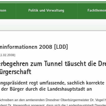
hsen
Politik und Verwaltung
Fachthemen
en­in­for­ma­tio­nen 2008 [LDD]
11.02.2008]
er­be­geh­ren zum Tun­nel täuscht die Dr
r­ger­schaft
ungs­prä­si­dent regt um­fas­sen­de, sach­lich kor­rek­te 
n der Bür­ger durch die Lan­des­haupt­stadt an
chrei­ben an den am­tie­ren­den Dresd­ner Ober­bür­ger­meis­ter Dr. Vogel h
i­dent Dr. Ha­sen­pflug an­ge­regt, dass sich die Lan­des­haupt­stadt Dres­den