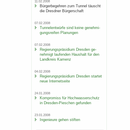
11.02.2008
Bür­ger­be­geh­ren zum Tun­nel täuscht
die Dresd­ner Bür­ger­schaft
07.02.2008
Tun­nel­ent­wür­fe sind keine ge­neh­mi­
gungs­rei­fen Pla­nun­gen
07.02.2008
Re­gie­rungs­prä­si­di­um Dres­den ge­
neh­migt lau­fen­den Haus­halt für den
Land­kreis Ka­menz
04.02.2008
Re­gie­rungs­prä­si­di­um Dres­den star­tet
neue In­ter­net­sei­te
24.01.2008
Kom­pro­miss für Hoch­was­ser­schutz
in Dresden-​Pieschen ge­fun­den
23.01.2008
In­ge­nieu­re gehen stif­ten