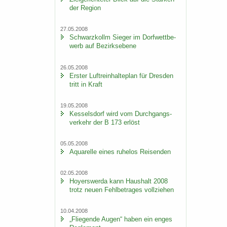
der Re­gi­on
27.05.2008
Schwarz­kollm Sie­ger im Dorf­wett­be­
werb auf Be­zirks­ebe­ne
26.05.2008
Ers­ter Luft­rein­hal­te­plan für Dres­den
tritt in Kraft
19.05.2008
Kes­sel­s­dorf wird vom Durch­gangs­
ver­kehr der B 173 er­löst
05.05.2008
Aqua­rel­le eines ru­he­los Rei­sen­den
02.05.2008
Ho­yers­wer­da kann Haus­halt 2008
trotz neuen Fehl­be­tra­ges voll­zie­hen
10.04.2008
„Flie­gen­de Augen“ haben ein enges