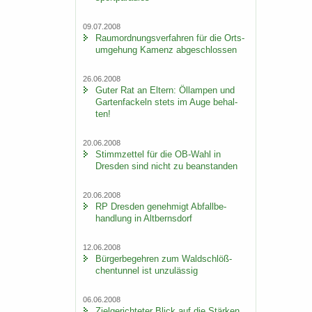
09.07.2008
Raum­ord­nungs­ver­fah­ren für die Orts­
um­ge­hung Ka­menz ab­ge­schlos­sen
26.06.2008
Guter Rat an El­tern: Öl­lam­pen und
Gar­ten­fa­ckeln stets im Auge be­hal­
ten!
20.06.2008
Stimm­zet­tel für die OB-​Wahl in
Dres­den sind nicht zu be­an­stan­den
20.06.2008
RP Dres­den ge­neh­migt Ab­fall­be­
hand­lung in Alt­berns­dorf
12.06.2008
Bür­ger­be­geh­ren zum Wald­schlöß­
chen­tun­nel ist un­zu­läs­sig
06.06.2008
Ziel­ge­rich­te­ter Blick auf die Stär­ken