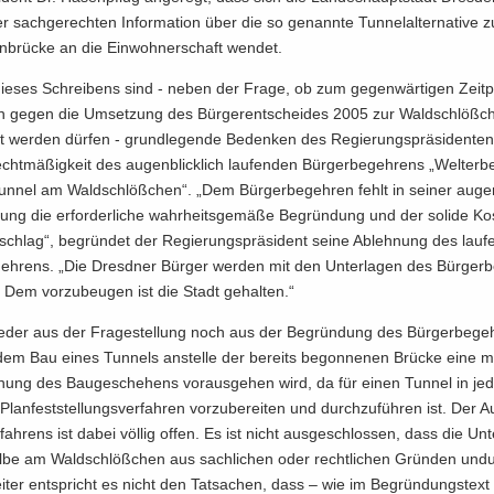
r sach­ge­rech­ten In­for­ma­ti­on über die so ge­nann­te Tun­nel­al­ter­na­ti­ve
­brü­cke an die Ein­woh­ner­schaft wen­det.
 die­ses Schrei­bens sind - neben der Frage, ob zum ge­gen­wär­ti­gen Zeit­
ten gegen die Um­set­zung des Bür­ger­ent­schei­des 2005 zur Wald­schlöß­c
 wer­den dür­fen - grund­le­gen­de Be­den­ken des Re­gie­rungs­prä­si­den­ten 
cht­mä­ßig­keit des au­gen­blick­lich lau­fen­den Bür­ger­be­geh­rens „Welt­erbe
un­nel am Wald­schlöß­chen“. „Dem Bür­ger­be­geh­ren fehlt in sei­ner au­gen­b
ng die er­for­der­li­che wahr­heits­ge­mä­ße Be­grün­dung und der so­li­de Kos
schlag“, be­grün­det der Re­gie­rungs­prä­si­dent seine Ab­leh­nung des lau­f
geh­rens. „Die Dresd­ner Bür­ger wer­den mit den Un­ter­la­gen des Bür­ger­b
 Dem vor­zu­beu­gen ist die Stadt ge­hal­ten.“
der aus der Fra­ge­stel­lung noch aus der Be­grün­dung des Bür­ger­be­ge
em Bau eines Tun­nels an­stel­le der be­reits be­gon­ne­nen Brü­cke eine meh
­chung des Bau­ge­sche­hens vor­aus­ge­hen wird, da für einen Tun­nel in j
lan­fest­stel­lungs­ver­fah­ren vor­zu­be­rei­ten und durch­zu­füh­ren ist. Der 
­fah­rens ist dabei völ­lig offen. Es ist nicht aus­ge­schlos­sen, dass die Un­t
lbe am Wald­schlöß­chen aus sach­li­chen oder recht­li­chen Grün­den un­du
i­ter ent­spricht es nicht den Tat­sa­chen, dass – wie im Be­grün­dungs­tex