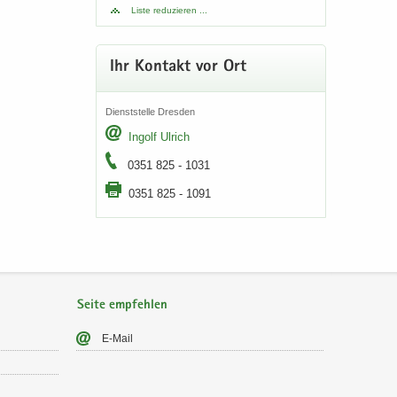
Liste re­du­zie­ren ...
Ihr Kon­takt vor Ort
Dienst­stel­le Dres­den
In­golf Ul­rich
0351 825 - 1031
0351 825 - 1091
Seite empfehlen
E-​Mail