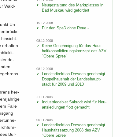
Neu­ge­stal­tung des Markt­plat­zes in
 zur Wald­
Bad Mus­kau wird ge­för­dert
15.12.2008
punkt Un­
Für den Spaß ohne Reue -
hen­brü­cke
hin­sicht­
08.12.2008
 er­hal­ten
Keine Ge­neh­mi­gung für das Haus­
halt­kon­so­li­die­rungs­kon­zept des AZV
lick­li­
"Obere Spree"
­ten­de­
en­den
08.12.2008
e­geh­rens
Lan­des­di­rek­ti­on Dres­den ge­neh­migt
Dop­pel­haus­halt der Lan­des­haupt­
stadt für 2009 und 2010
h­rens her­
21.11.2008
r­jäh­ri­ge
In­dus­trie­ge­biet Sa­b­rodt wird für Neu­
edem Falle
an­sied­lun­gen flott ge­macht
Aus­gang
er­tun­ne­
06.11.2008
Lan­des­di­rek­ti­on Dres­den ge­neh­migt
rch­führ­
Haus­halts­sat­zung 2008 des AZV
t des Bür­
"Obere Spree"