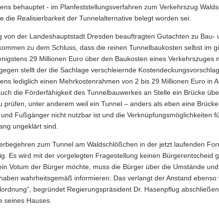
rens be­haup­tet - im Plan­fest­stel­lungs­ver­fah­ren zum Ver­kehrs­zug Wald­
 die Rea­li­sier­bar­keit der Tun­nel­al­ter­na­ti­ve be­legt wor­den sei.
g von der Lan­des­haupt­stadt Dres­den be­auf­trag­ten Gut­ach­ten zu Bau-
 kom­men zu dem Schluss, dass die rei­nen Tun­nel­bau­kos­ten selbst im gü
nigs­tens 29 Mil­lio­nen Euro über den Bau­kos­ten eines Ver­kehrs­zu­ges 
­ge­gen stellt der die Sach­la­ge ver­schlei­ern­de Kos­ten­de­ckungs­vor­schl
rens le­dig­lich einen Mehr­kos­ten­rah­men von 2 bis 29 Mil­lio­nen Euro in A
uch die För­der­fä­hig­keit des Tun­nel­bau­wer­kes an Stel­le ein Brü­cke üb
u prü­fen, unter an­de­rem weil ein Tun­nel – an­ders als eben eine Brü­cke
 und Fuß­gän­ger nicht nutz­bar ist und die Ver­knüp­fungs­mög­lich­kei­ten 
ng un­ge­klärt sind.
er­be­geh­ren zum Tun­nel am Wald­schlöß­chen in der jetzt lau­fen­den For
rig. Es wird mit der vor­ge­leg­ten Fra­ge­stel­lung kei­nen Bür­ger­ent­schei
in Votum der Bür­ger möch­te, muss die Bür­ger über die Um­stän­de und
­ha­ben wahr­heits­ge­mäß in­for­mie­ren. Das ver­langt der An­stand eben­so
ord­nung“, be­grün­det Re­gie­rungs­prä­si­dent Dr. Ha­sen­pflug ab­schlie­ße
e sei­nes Hau­ses.