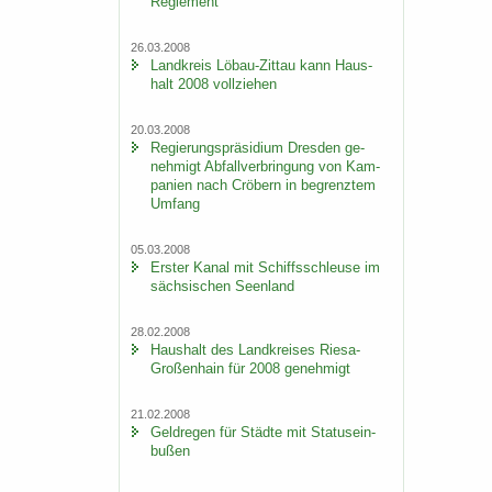
Re­gle­ment
26.03.2008
Land­kreis Löbau-​Zittau kann Haus­
halt 2008 voll­zie­hen
20.03.2008
Re­gie­rungs­prä­si­di­um Dres­den ge­
neh­migt Ab­fall­ver­brin­gung von Kam­
pa­ni­en nach Crö­bern in be­grenz­tem
Um­fang
05.03.2008
Ers­ter Kanal mit Schiffs­schleu­se im
säch­si­schen Se­en­land
28.02.2008
Haus­halt des Land­krei­ses Riesa-​
Großenhain für 2008 ge­neh­migt
21.02.2008
Geld­re­gen für Städ­te mit Sta­tus­ein­
bu­ßen