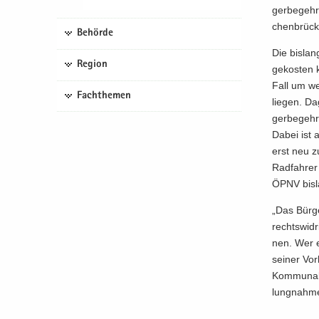
ger­be­geh­
chen­brü­cke
Behörde
Die bis­lan
Region
ge­kos­ten
Fall um we­
Fachthemen
lie­gen. Da
ger­be­geh­
Dabei ist a
erst neu z
Rad­fah­rer
ÖPNV bis­la
„Das Bür­g
rechts­wid­
nen. Wer e
sei­ner Vor
Kom­mu­nal­
lung­nah­m