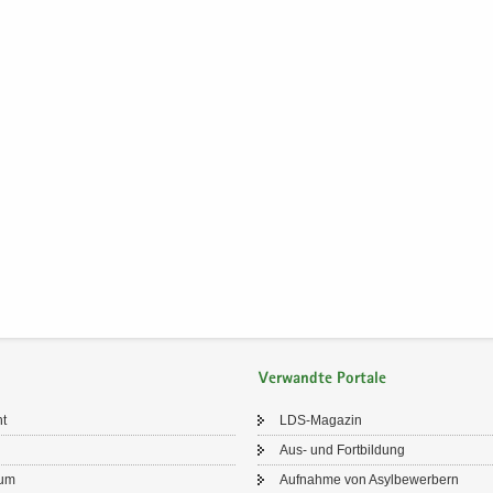
Verwandte Portale
ht
LDS-​Magazin
Aus- und Fort­bil­dung
sum
Auf­nah­me von Asyl­be­wer­bern