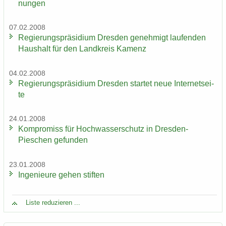
nun­gen
07.02.2008
Re­gie­rungs­prä­si­di­um Dres­den ge­neh­migt lau­fen­den
Haus­halt für den Land­kreis Ka­menz
04.02.2008
Re­gie­rungs­prä­si­di­um Dres­den star­tet neue In­ter­net­sei­
te
24.01.2008
Kom­pro­miss für Hoch­was­ser­schutz in Dresden-​
Pieschen ge­fun­den
23.01.2008
In­ge­nieu­re gehen stif­ten
Liste re­du­zie­ren ...