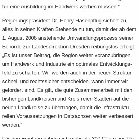
für eine Aus­bil­dung im Hand­werk wer­ben müs­sen.“
Re­gie­rungs­prä­si­dent Dr. Henry Ha­sen­pflug si­chert zu,
alles in sei­nen Kräf­ten Ste­hen­de zu tun, damit der ab dem
1. Au­gust 2008 an­ste­hen­de Um­wand­lungs­pro­zess sei­ner
Be­hör­de zur Lan­des­di­rek­ti­on Dres­den rei­bungs­los er­folgt:
„Es ist unser Bei­trag, die Re­gi­on wei­ter vor­an­zu­brin­gen,
um Hand­werk und In­dus­trie ein op­ti­ma­les Ent­wick­lungs­
feld zu schaf­fen. Wir wer­den auch in der neuen Struk­tur
schnell und rechts­si­cher ent­schei­den, wann immer wir
ge­for­dert sind. Es gilt, die gute Zu­sam­men­ar­beit mit den
bis­he­ri­gen Land­krei­sen und Kreis­frei­en Städ­ten auf die
neuen Land­krei­se zu über­tra­gen, damit die in­fra­struk­tu­
rel­len Vor­aus­set­zun­gen in Ost­sach­sen wei­ter ver­bes­sert
wer­den.“
Für den Emp­fang haben sich mehr als 300 Gäste aus Po­