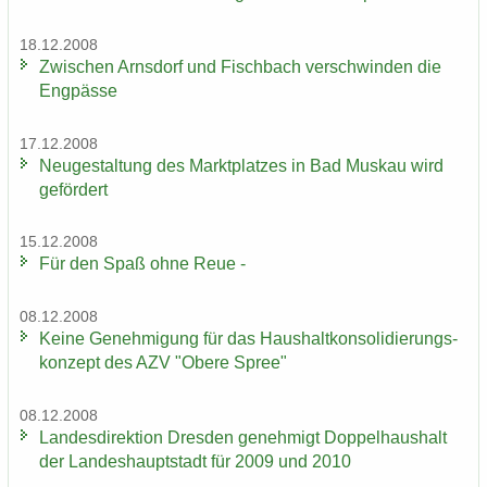
18.12.2008
Zwi­schen Arns­dorf und Fisch­bach ver­schwin­den die
Eng­päs­se
17.12.2008
Neu­ge­stal­tung des Markt­plat­zes in Bad Mus­kau wird
ge­för­dert
15.12.2008
Für den Spaß ohne Reue -
08.12.2008
Keine Ge­neh­mi­gung für das Haus­halt­kon­so­li­die­rungs­
kon­zept des AZV "Obere Spree"
08.12.2008
Lan­des­di­rek­ti­on Dres­den ge­neh­migt Dop­pel­haus­halt
der Lan­des­haupt­stadt für 2009 und 2010