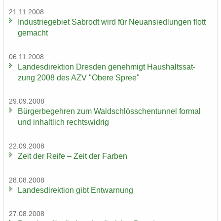
21.11.2008
In­dus­trie­ge­biet Sa­b­rodt wird für Neu­an­sied­lun­gen flott
ge­macht
06.11.2008
Lan­des­di­rek­ti­on Dres­den ge­neh­migt Haus­halts­sat­
zung 2008 des AZV "Obere Spree"
29.09.2008
Bür­ger­be­geh­ren zum Wald­schlöss­chen­tun­nel for­mal
und in­halt­lich rechts­wid­rig
22.09.2008
Zeit der Reife – Zeit der Far­ben
28.08.2008
Lan­des­di­rek­ti­on gibt Ent­war­nung
27.08.2008