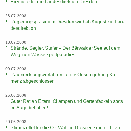
Pre­mie­re für die Lan­des­di­rek­ti­on Dres­den
28.07.2008
Re­gie­rungs­prä­si­di­um Dres­den wird ab Au­gust zur Lan­
des­di­rek­ti­on
18.07.2008
Strän­de, Seg­ler, Sur­fer – Der Bär­wal­der See auf dem
Weg zum Was­ser­sport­pa­ra­dies
09.07.2008
Raum­ord­nungs­ver­fah­ren für die Orts­um­ge­hung Ka­
menz ab­ge­schlos­sen
26.06.2008
Guter Rat an El­tern: Öl­lam­pen und Gar­ten­fa­ckeln stets
im Auge be­hal­ten!
20.06.2008
Stimm­zet­tel für die OB-​Wahl in Dres­den sind nicht zu