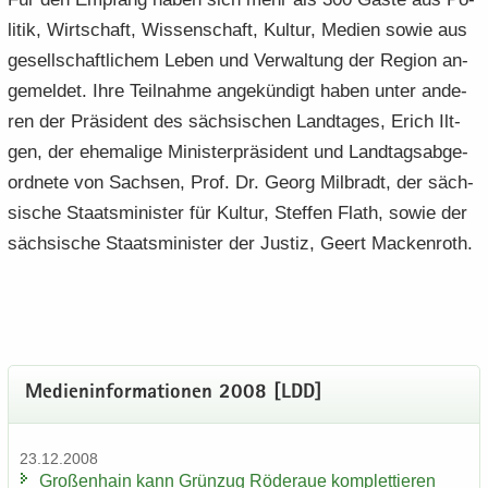
li­tik, Wirt­schaft, Wis­sen­schaft, Kul­tur, Me­di­en sowie aus
ge­sell­schaft­li­chem Leben und Ver­wal­tung der Re­gi­on an­
ge­mel­det. Ihre Teil­nah­me an­ge­kün­digt haben unter an­de­
ren der Prä­si­dent des säch­si­schen Land­ta­ges, Erich Ilt­
gen, der ehe­ma­li­ge Mi­nis­ter­prä­si­dent und Land­tags­ab­ge­
ord­ne­te von Sach­sen, Prof. Dr. Georg Mil­bradt, der säch­
si­sche Staats­mi­nis­ter für Kul­tur, Stef­fen Flath, sowie der
säch­si­sche Staats­mi­nis­ter der Jus­tiz, Geert Ma­cken­roth.
Me­di­en­in­for­ma­tio­nen 2008 [LDD]
23.12.2008
Gro­ßen­hain kann Grün­zug Rö­der­aue kom­plet­tie­ren