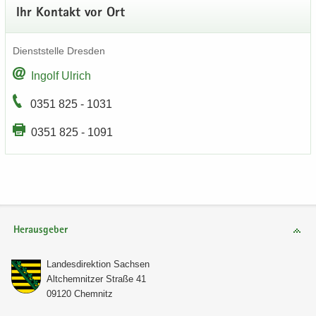
Ihr Kon­takt vor Ort
Dienst­stel­le Dres­den
In­golf Ul­rich
0351 825 - 1031
0351 825 - 1091
Herausgeber
Lan­des­di­rek­ti­on Sach­sen
Alt­chem­nit­zer Stra­ße 41
09120 Chem­nitz