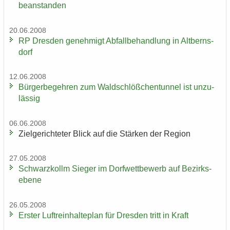
be­an­stan­den
20.06.2008
RP Dres­den ge­neh­migt Ab­fall­be­hand­lung in Alt­berns­
dorf
12.06.2008
Bür­ger­be­geh­ren zum Wald­schlöß­chen­tun­nel ist un­zu­
läs­sig
06.06.2008
Ziel­ge­rich­te­ter Blick auf die Stär­ken der Re­gi­on
27.05.2008
Schwarz­kollm Sie­ger im Dorf­wett­be­werb auf Be­zirks­
ebe­ne
26.05.2008
Ers­ter Luft­rein­hal­te­plan für Dres­den tritt in Kraft