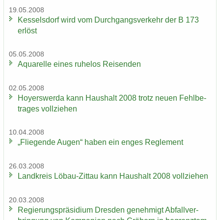
19.05.2008
Kes­sel­s­dorf wird vom Durch­gangs­ver­kehr der B 173
er­löst
05.05.2008
Aqua­rel­le eines ru­he­los Rei­sen­den
02.05.2008
Ho­yers­wer­da kann Haus­halt 2008 trotz neuen Fehl­be­
tra­ges voll­zie­hen
10.04.2008
„Flie­gen­de Augen“ haben ein enges Re­gle­ment
26.03.2008
Land­kreis Löbau-​Zittau kann Haus­halt 2008 voll­zie­hen
20.03.2008
Re­gie­rungs­prä­si­di­um Dres­den ge­neh­migt Ab­fall­ver­