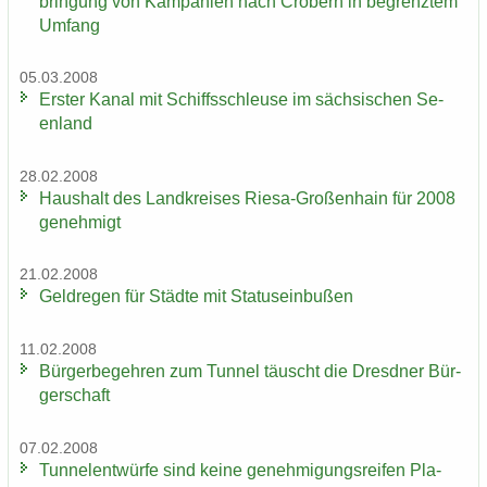
brin­gung von Kam­pa­ni­en nach Crö­bern in be­grenz­tem
Um­fang
05.03.2008
Ers­ter Kanal mit Schiffs­schleu­se im säch­si­schen Se­
en­land
28.02.2008
Haus­halt des Land­krei­ses Riesa-​Großenhain für 2008
ge­neh­migt
21.02.2008
Geld­re­gen für Städ­te mit Sta­tus­ein­bu­ßen
11.02.2008
Bür­ger­be­geh­ren zum Tun­nel täuscht die Dresd­ner Bür­
ger­schaft
07.02.2008
Tun­nel­ent­wür­fe sind keine ge­neh­mi­gungs­rei­fen Pla­