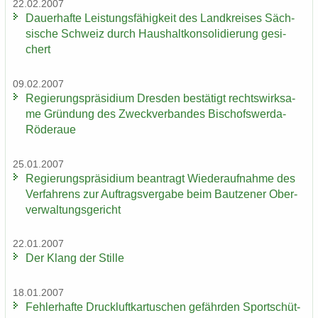
22.02.2007
Dau­er­haf­te Leis­tungs­fä­hig­keit des Land­krei­ses Säch­
si­sche Schweiz durch Haus­halt­kon­so­li­die­rung ge­si­
chert
09.02.2007
Re­gie­rungs­prä­si­di­um Dres­den be­stä­tigt rechts­wirk­sa­
me Grün­dung des Zweck­ver­ban­des Bischofswerda-​
Röderaue
25.01.2007
Re­gie­rungs­prä­si­di­um be­an­tragt Wie­der­auf­nah­me des
Ver­fah­rens zur Auf­trags­ver­ga­be beim Baut­zener Ober­
ver­wal­tungs­ge­richt
22.01.2007
Der Klang der Stil­le
18.01.2007
Feh­ler­haf­te Druck­luft­kar­tu­schen ge­fähr­den Sport­schüt­