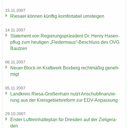
15.11.2007
Rie­sa­er kön­nen künf­tig kom­for­ta­bel um­stei­gen
14.11.2007
State­ment von Re­gie­rungs­prä­si­dent Dr. Henry Ha­sen­
pflug zum heu­ti­gen „Fle­der­maus“-​Beschluss des OVG
Baut­zen
06.11.2007
Neuer Block im Kraft­werk Box­berg recht­mä­ßig ge­neh­
migt
05.11.2007
Land­kreis Riesa-​Großenhain nutzt An­schub­fi­nan­zie­
rung aus der Kreis­ge­biets­re­form zur EDV-​Anpassung
29.10.2007
Ers­ter Luft­rein­hal­te­plan für Dres­den auf der Ziel­ge­ra­
den