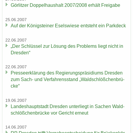
Gör­lit­zer Dop­pel­haus­halt 2007/2008 er­hält Frei­ga­be
25.06.2007
Auf der Kö­nig­stei­ner Esels­wie­se ent­steht ein Park­deck
22.06.2007
„Der Schlüs­sel zur Lö­sung des Pro­blems liegt nicht in
Dres­den“
22.06.2007
Pres­se­er­klä­rung des Re­gie­rungs­prä­si­di­ums Dres­den
zum Sach- und Ver­fah­rens­stand „Wald­schlöß­chen­brü­
cke“
19.06.2007
Lan­des­haupt­stadt Dres­den un­ter­liegt in Sa­chen Wald­
schlöß­chen­brü­cke vor Ge­richt er­neut
14.06.2007