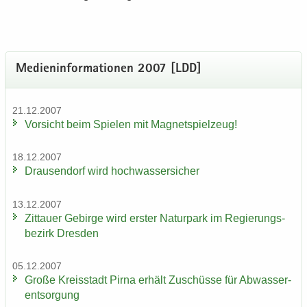
Me­di­en­in­for­ma­tio­nen 2007 [LDD]
21.12.2007
Vor­sicht beim Spie­len mit Ma­gnet­spiel­zeug!
18.12.2007
Drau­sen­dorf wird hoch­was­ser­si­cher
13.12.2007
Zit­tau­er Ge­bir­ge wird ers­ter Na­tur­park im Re­gie­rungs­
be­zirk Dres­den
05.12.2007
Große Kreis­stadt Pirna er­hält Zu­schüs­se für Ab­was­ser­
ent­sor­gung