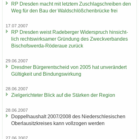
RP Dres­den macht mit letz­tem Zu­schlag­schrei­ben den
Weg für den Bau der Wald­schlöß­chen­brü­cke frei
17.07.2007
RP Dres­den weist Ra­de­ber­ger Wi­der­spruch hin­sicht­
lich rechts­wirk­sa­mer Grün­dung des Zweck­ver­ban­des
Bischofswerda-​Röderaue zu­rück
29.06.2007
Dresd­ner Bür­ger­ent­scheid von 2005 hat un­ver­än­dert
Gül­tig­keit und Bin­dungs­wir­kung
28.06.2007
Ziel­ge­rich­te­ter Blick auf die Stär­ken der Re­gi­on
28.06.2007
Dop­pel­haus­halt 2007/2008 des Nie­der­schle­si­schen
Ober­lau­sitz­krei­ses kann voll­zo­gen wer­den
27.06.2007