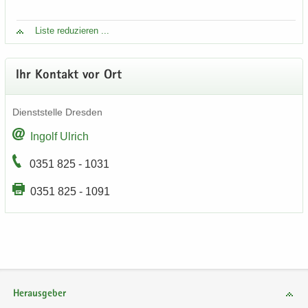
Liste re­du­zie­ren ...
Ihr Kon­takt vor Ort
Dienst­stel­le Dres­den
In­golf Ul­rich
0351 825 - 1031
0351 825 - 1091
Herausgeber