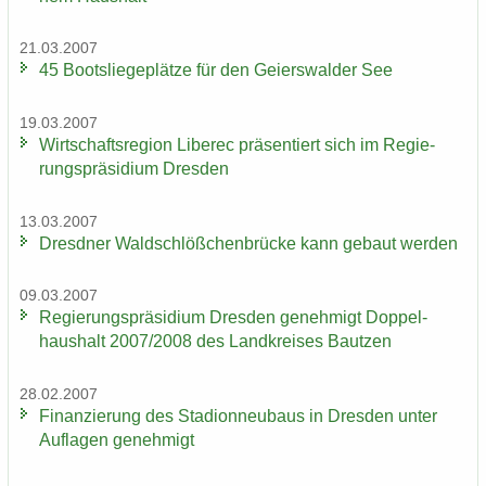
21.03.2007
45 Boots­lie­ge­plät­ze für den Gei­ers­wal­der See
19.03.2007
Wirt­schafts­re­gi­on Li­be­rec prä­sen­tiert sich im Re­gie­
rungs­prä­si­di­um Dres­den
13.03.2007
Dresd­ner Wald­schlöß­chen­brü­cke kann ge­baut wer­den
09.03.2007
Re­gie­rungs­prä­si­di­um Dres­den ge­neh­migt Dop­pel­
haus­halt 2007/2008 des Land­krei­ses Baut­zen
28.02.2007
Fi­nan­zie­rung des Sta­di­on­neu­baus in Dres­den unter
Auf­la­gen ge­neh­migt