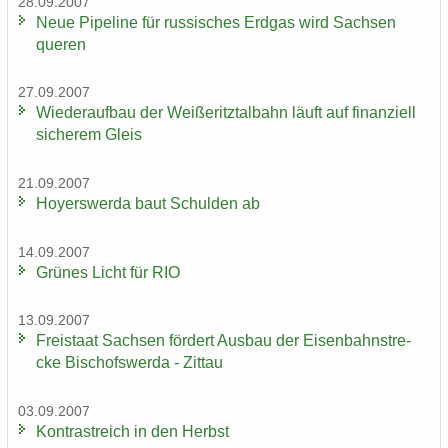
28.09.2007
Neue Pipe­line für rus­si­sches Erd­gas wird Sach­sen
que­ren
27.09.2007
Wie­der­auf­bau der Wei­ße­ritz­tal­bahn läuft auf fi­nan­zi­ell
si­che­rem Gleis
21.09.2007
Ho­yers­wer­da baut Schul­den ab
14.09.2007
Grü­nes Licht für RIO
13.09.2007
Frei­staat Sach­sen för­dert Aus­bau der Ei­sen­bahn­stre­
cke Bi­schofs­wer­da - Zit­tau
03.09.2007
Kon­trast­reich in den Herbst