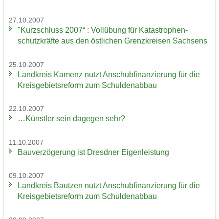
27.10.2007
"Kurz­schluss 2007“ : Voll­übung für Ka­ta­stro­phen­
schutz­kräf­te aus den öst­li­chen Grenz­krei­sen Sach­sens
25.10.2007
Land­kreis Ka­menz nutzt An­schub­fi­nan­zie­rung für die
Kreis­ge­biets­re­form zum Schul­den­ab­bau
22.10.2007
…Künst­ler sein da­ge­gen sehr?
11.10.2007
Bau­ver­zö­ge­rung ist Dresd­ner Ei­gen­leis­tung
09.10.2007
Land­kreis Baut­zen nutzt An­schub­fi­nan­zie­rung für die
Kreis­ge­biets­re­form zum Schul­den­ab­bau