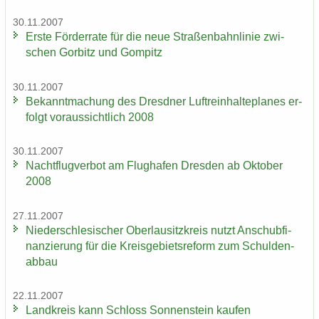
30.11.2007
Erste För­der­ra­te für die neue Stra­ßen­bahn­li­nie zwi­
schen Gor­bitz und Gom­pitz
30.11.2007
Be­kannt­ma­chung des Dresd­ner Luft­rein­hal­te­pla­nes er­
folgt vor­aus­sicht­lich 2008
30.11.2007
Nacht­flug­ver­bot am Flug­ha­fen Dres­den ab Ok­to­ber
2008
27.11.2007
Nie­der­schle­si­scher Ober­lau­sitz­kreis nutzt An­schub­fi­
nan­zie­rung für die Kreis­ge­biets­re­form zum Schul­den­
ab­bau
22.11.2007
Land­kreis kann Schloss Son­nen­stein kau­fen