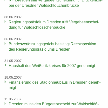
RP Dres­den trifft Ver­ga­be­ent­schei­dung für Brü­cken­kör­
per der Dresd­ner Wald­schlöß­chen­brü­cke
08.06.2007
Re­gie­rungs­prä­si­di­um Dres­den trifft Ver­ga­be­ent­schei­
dung für Wald­schlöss­chen­brü­cke
06.06.2007
Bun­des­ver­fas­sungs­ge­richt be­stä­tigt Rechts­po­si­ti­on
des Re­gie­rungs­prä­si­di­ums Dres­den
31.05.2007
Haus­halt des Wei­ße­ritz­krei­ses für 2007 ge­neh­migt
18.05.2007
Fi­nan­zie­rung des Sta­di­on­neu­baus in Dres­den ge­neh­
migt
11.05.2007
Dres­den muss den Bür­ger­ent­scheid zur Wald­schlöß­