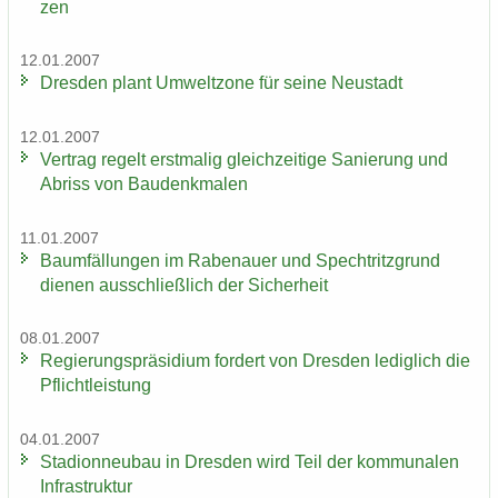
zen
12.01.2007
Dres­den plant Um­welt­zo­ne für seine Neu­stadt
12.01.2007
Ver­trag re­gelt erst­ma­lig gleich­zei­ti­ge Sa­nie­rung und
Ab­riss von Bau­denk­ma­len
11.01.2007
Baum­fäl­lun­gen im Ra­be­nau­er und Spech­tritz­grund
die­nen aus­schließ­lich der Si­cher­heit
08.01.2007
Re­gie­rungs­prä­si­di­um for­dert von Dres­den le­dig­lich die
Pflicht­leis­tung
04.01.2007
Sta­di­on­neu­bau in Dres­den wird Teil der kom­mu­na­len
In­fra­struk­tur