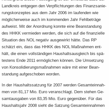
Land­kreis ent­ge­gen den Ver­pflich­tun­gen des Fi­nanz­sa­nie­
rungs­kon­zep­tes aus dem Jahr 2006 im lau­fen­den wie
mög­li­cher­wei­se auch im kom­men­den Jahr Fehl­be­trä­ge
auf­weist. Mit der An­ord­nung konn­te eine Be­an­stan­dung
des HHKK ver­mie­den wer­den, die sich auf die fi­nan­zi­el­le
Si­tua­ti­on des NOL ne­ga­tiv aus­ge­wirkt hätte. Das RP
schätzt ein, dass das HHKK des NOL Maß­nah­men ent­
hält, die einen voll­stän­di­gen Haus­halts­aus­gleich bis spä­
tes­tens Ende 2011 er­mög­li­chen kön­nen. Die Um­set­zung
von Kon­so­li­die­rungs­maß­nah­men wäre mit einer Be­an­
stan­dung auf­ge­scho­ben wor­den.
In der Haus­halts­sat­zung für 2007 wer­den Ge­samt­ein­nah­
men von 81,17 Mio. Euro ver­an­schlagt. Dem ste­hen Ge­
samt­aus­ga­ben von 83,35 Mio. Euro ge­gen­über. Für das
Haus­halts­jahr 2008 sieht die Sat­zung Ge­samt­ein­nah­men