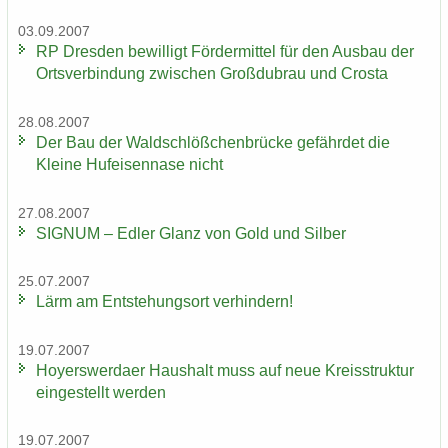
03.09.2007
RP Dres­den be­wil­ligt För­der­mit­tel für den Aus­bau der
Orts­ver­bin­dung zwi­schen Groß­du­brau und Crosta
28.08.2007
Der Bau der Wald­schlöß­chen­brü­cke ge­fähr­det die
Klei­ne Huf­ei­sen­na­se nicht
27.08.2007
SI­GNUM – Edler Glanz von Gold und Sil­ber
25.07.2007
Lärm am Ent­ste­hungs­ort ver­hin­dern!
19.07.2007
Ho­yers­wer­da­er Haus­halt muss auf neue Kreis­struk­tur
ein­ge­stellt wer­den
19.07.2007