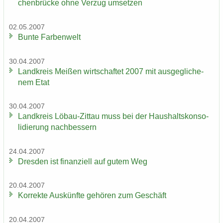
chen­brü­cke ohne Ver­zug um­set­zen
02.05.2007
Bunte Far­ben­welt
30.04.2007
Land­kreis Mei­ßen wirt­schaf­tet 2007 mit aus­ge­gli­che­
nem Etat
30.04.2007
Land­kreis Löbau-​Zittau muss bei der Haus­halts­kon­so­
li­die­rung nach­bes­sern
24.04.2007
Dres­den ist fi­nan­zi­ell auf gutem Weg
20.04.2007
Kor­rek­te Aus­künf­te ge­hö­ren zum Ge­schäft
20.04.2007