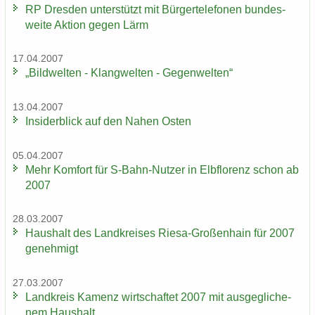
RP Dres­den un­ter­stützt mit Bür­ger­te­le­fo­nen bun­des­
wei­te Ak­ti­on gegen Lärm
17.04.2007
„Bild­wel­ten - Klang­wel­ten - Ge­gen­wel­ten“
13.04.2007
In­si­der­blick auf den Nahen Osten
05.04.2007
Mehr Kom­fort für S-​Bahn-Nutzer in Elb­flo­renz schon ab
2007
28.03.2007
Haus­halt des Land­krei­ses Riesa-​Großenhain für 2007
ge­neh­migt
27.03.2007
Land­kreis Ka­menz wirt­schaf­tet 2007 mit aus­ge­gli­che­
nem Haus­halt