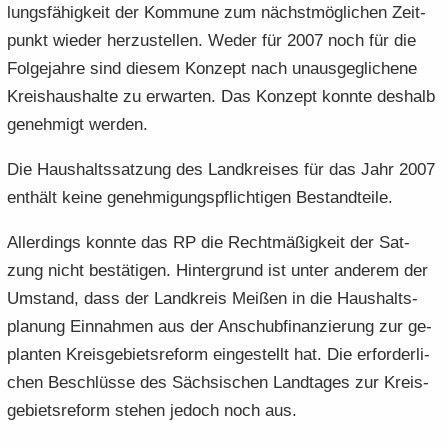
lungs­fä­hig­keit der Kom­mu­ne zum nächst­mög­li­chen Zeit­
punkt wie­der her­zu­stel­len. Weder für 2007 noch für die
Fol­ge­jah­re sind die­sem Kon­zept nach un­aus­ge­gli­che­ne
Kreis­haus­hal­te zu er­war­ten. Das Kon­zept konn­te des­halb
ge­neh­migt wer­den.
Die Haus­halts­sat­zung des Land­krei­ses für das Jahr 2007
ent­hält keine ge­neh­mi­gungs­pflich­ti­gen Be­stand­tei­le.
Al­ler­dings konn­te das RP die Recht­mä­ßig­keit der Sat­
zung nicht be­stä­ti­gen. Hin­ter­grund ist unter an­de­rem der
Um­stand, dass der Land­kreis Mei­ßen in die Haus­halts­
pla­nung Ein­nah­men aus der An­schub­fi­nan­zie­rung zur ge­
plan­ten Kreis­ge­biets­re­form ein­ge­stellt hat. Die er­for­der­li­
chen Be­schlüs­se des Säch­si­schen Land­ta­ges zur Kreis­
ge­biets­re­form ste­hen je­doch noch aus.