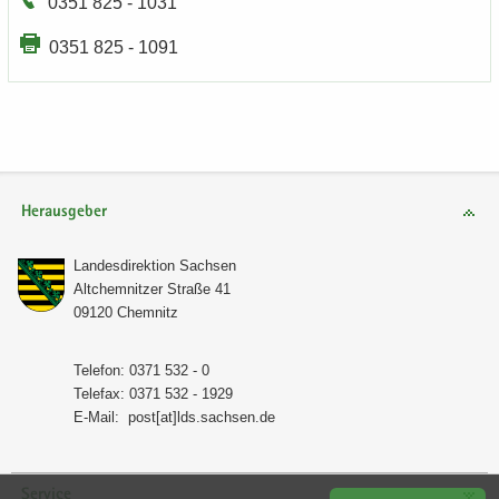
0351 825 - 1031
0351 825 - 1091
Herausgeber
Lan­des­di­rek­ti­on Sach­sen
Alt­chem­nit­zer Stra­ße 41
09120 Chem­nitz
Te­le­fon: 0371 532 - 0
Te­le­fax: 0371 532 - 1929
E-​Mail:
post[at]lds.sach­sen.de
Service