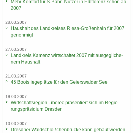
Mehr Kom­fort für S-​Bahn-Nutzer in Elb­flo­renz schon ab
2007
28.03.2007
Haus­halt des Land­krei­ses Riesa-​Großenhain für 2007
ge­neh­migt
27.03.2007
Land­kreis Ka­menz wirt­schaf­tet 2007 mit aus­ge­gli­che­
nem Haus­halt
21.03.2007
45 Boots­lie­ge­plät­ze für den Gei­ers­wal­der See
19.03.2007
Wirt­schafts­re­gi­on Li­be­rec prä­sen­tiert sich im Re­gie­
rungs­prä­si­di­um Dres­den
13.03.2007
Dresd­ner Wald­schlöß­chen­brü­cke kann ge­baut wer­den