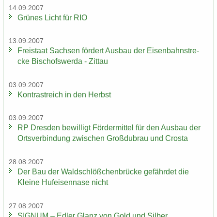
14.09.2007
Grü­nes Licht für RIO
13.09.2007
Frei­staat Sach­sen för­dert Aus­bau der Ei­sen­bahn­stre­
cke Bi­schofs­wer­da - Zit­tau
03.09.2007
Kon­trast­reich in den Herbst
03.09.2007
RP Dres­den be­wil­ligt För­der­mit­tel für den Aus­bau der
Orts­ver­bin­dung zwi­schen Groß­du­brau und Crosta
28.08.2007
Der Bau der Wald­schlöß­chen­brü­cke ge­fähr­det die
Klei­ne Huf­ei­sen­na­se nicht
27.08.2007
SI­GNUM – Edler Glanz von Gold und Sil­ber