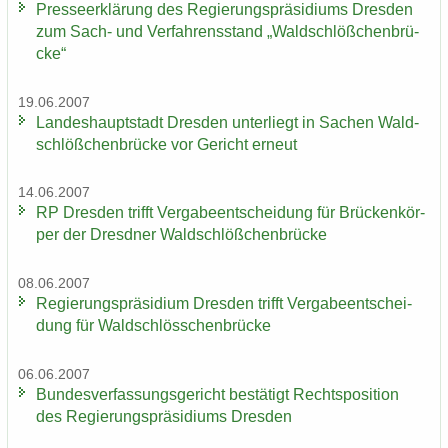
Pres­se­er­klä­rung des Re­gie­rungs­prä­si­di­ums Dres­den
zum Sach- und Ver­fah­rens­stand „Wald­schlöß­chen­brü­
cke“
19.06.2007
Lan­des­haupt­stadt Dres­den un­ter­liegt in Sa­chen Wald­
schlöß­chen­brü­cke vor Ge­richt er­neut
14.06.2007
RP Dres­den trifft Ver­ga­be­ent­schei­dung für Brü­cken­kör­
per der Dresd­ner Wald­schlöß­chen­brü­cke
08.06.2007
Re­gie­rungs­prä­si­di­um Dres­den trifft Ver­ga­be­ent­schei­
dung für Wald­schlöss­chen­brü­cke
06.06.2007
Bun­des­ver­fas­sungs­ge­richt be­stä­tigt Rechts­po­si­ti­on
des Re­gie­rungs­prä­si­di­ums Dres­den