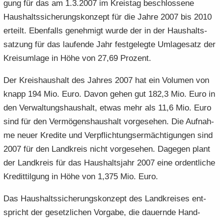
gung für das am 1.3.2007 im Kreis­tag be­schlos­se­ne
e
e
­
t
a
­
Haus­halts­si­che­rungs­kon­zept für die Jahre 2007 bis 2010
n
n
o
i
­
m
er­teilt. Eben­falls ge­neh­migt wurde der in der Haus­halts­
­
­
n
­
t
a
d
d
o
sat­zung für das lau­fen­de Jahr fest­ge­leg­te Um­la­ge­satz der
i
­
e
e
n
­
t
Kreis­um­la­ge in Höhe von 27,69 Pro­zent.
N
N
o
i
a
a
n
­
Der Kreis­haus­halt des Jah­res 2007 hat ein Vo­lu­men von
­
­
o
knapp 194 Mio. Euro. Davon gehen gut 182,3 Mio. Euro in
v
v
n
den Ver­wal­tungs­haus­halt, etwas mehr als 11,6 Mio. Euro
i
i
sind für den Ver­mö­gens­haus­halt vor­ge­se­hen. Die Auf­nah­
­
­
g
g
me neuer Kre­di­te und Ver­pflich­tungs­er­mäch­ti­gun­gen sind
a
a
2007 für den Land­kreis nicht vor­ge­se­hen. Da­ge­gen plant
­
­
der Land­kreis für das Haus­halts­jahr 2007 eine or­dent­li­che
t
t
Kre­dit­til­gung in Höhe von 1,375 Mio. Euro.
i
i
­
­
Das Haus­halts­si­che­rungs­kon­zept des Land­krei­ses ent­
o
o
n
spricht der ge­setz­li­chen Vor­ga­be, die dau­ern­de Hand­
n