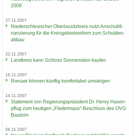
2008
27.11.2007
Nie­der­schle­si­scher Ober­lau­sitz­kreis nutzt An­schub­fi­
nan­zie­rung für die Kreis­ge­biets­re­form zum Schul­den­
ab­bau
22.11.2007
Land­kreis kann Schloss Son­nen­stein kau­fen
15.11.2007
Rie­sa­er kön­nen künf­tig kom­for­ta­bel um­stei­gen
14.11.2007
State­ment von Re­gie­rungs­prä­si­dent Dr. Henry Ha­sen­
pflug zum heu­ti­gen „Fle­der­maus“-​Beschluss des OVG
Baut­zen
06.11.2007