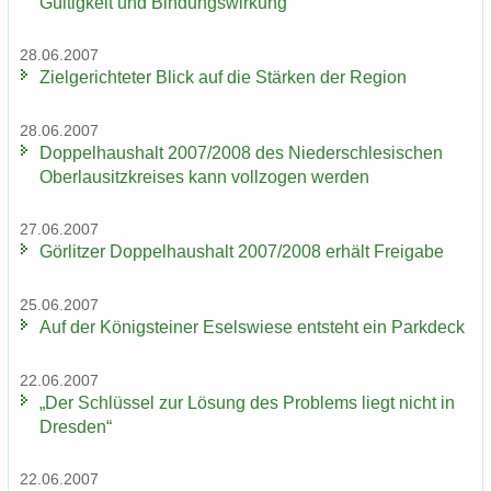
Gül­tig­keit und Bin­dungs­wir­kung
28.06.2007
Ziel­ge­rich­te­ter Blick auf die Stär­ken der Re­gi­on
28.06.2007
Dop­pel­haus­halt 2007/2008 des Nie­der­schle­si­schen
Ober­lau­sitz­krei­ses kann voll­zo­gen wer­den
27.06.2007
Gör­lit­zer Dop­pel­haus­halt 2007/2008 er­hält Frei­ga­be
25.06.2007
Auf der Kö­nig­stei­ner Esels­wie­se ent­steht ein Park­deck
22.06.2007
„Der Schlüs­sel zur Lö­sung des Pro­blems liegt nicht in
Dres­den“
22.06.2007