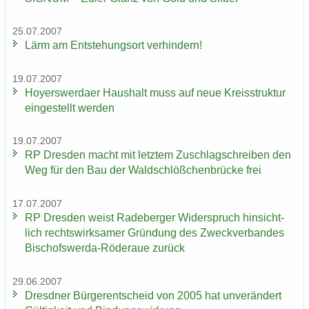
25.07.2007
Lärm am Ent­ste­hungs­ort ver­hin­dern!
19.07.2007
Ho­yers­wer­da­er Haus­halt muss auf neue Kreis­struk­tur
ein­ge­stellt wer­den
19.07.2007
RP Dres­den macht mit letz­tem Zu­schlag­schrei­ben den
Weg für den Bau der Wald­schlöß­chen­brü­cke frei
17.07.2007
RP Dres­den weist Ra­de­ber­ger Wi­der­spruch hin­sicht­
lich rechts­wirk­sa­mer Grün­dung des Zweck­ver­ban­des
Bischofswerda-​Röderaue zu­rück
29.06.2007
Dresd­ner Bür­ger­ent­scheid von 2005 hat un­ver­än­dert