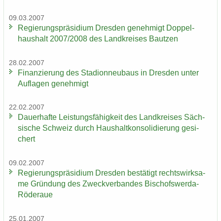
09.03.2007
Re­gie­rungs­prä­si­di­um Dres­den ge­neh­migt Dop­pel­
haus­halt 2007/2008 des Land­krei­ses Baut­zen
28.02.2007
Fi­nan­zie­rung des Sta­di­on­neu­baus in Dres­den unter
Auf­la­gen ge­neh­migt
22.02.2007
Dau­er­haf­te Leis­tungs­fä­hig­keit des Land­krei­ses Säch­
si­sche Schweiz durch Haus­halt­kon­so­li­die­rung ge­si­
chert
09.02.2007
Re­gie­rungs­prä­si­di­um Dres­den be­stä­tigt rechts­wirk­sa­
me Grün­dung des Zweck­ver­ban­des Bischofswerda-​
Röderaue
25.01.2007