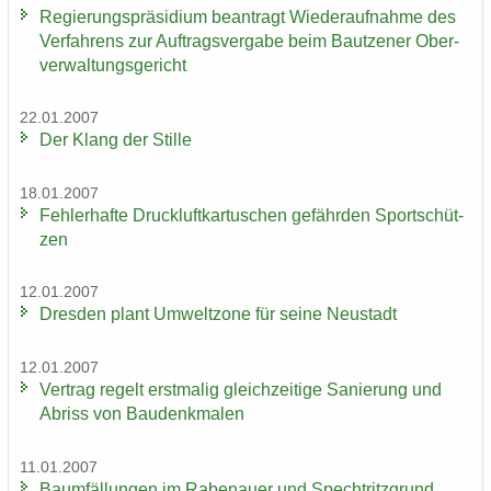
Re­gie­rungs­prä­si­di­um be­an­tragt Wie­der­auf­nah­me des
Ver­fah­rens zur Auf­trags­ver­ga­be beim Baut­zener Ober­
ver­wal­tungs­ge­richt
22.01.2007
Der Klang der Stil­le
18.01.2007
Feh­ler­haf­te Druck­luft­kar­tu­schen ge­fähr­den Sport­schüt­
zen
12.01.2007
Dres­den plant Um­welt­zo­ne für seine Neu­stadt
12.01.2007
Ver­trag re­gelt erst­ma­lig gleich­zei­ti­ge Sa­nie­rung und
Ab­riss von Bau­denk­ma­len
11.01.2007
Baum­fäl­lun­gen im Ra­be­nau­er und Spech­tritz­grund