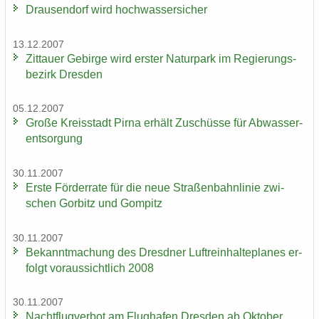
Drau­sen­dorf wird hoch­was­ser­si­cher
13.12.2007
Zit­tau­er Ge­bir­ge wird ers­ter Na­tur­park im Re­gie­rungs­
be­zirk Dres­den
05.12.2007
Große Kreis­stadt Pirna er­hält Zu­schüs­se für Ab­was­ser­
ent­sor­gung
30.11.2007
Erste För­der­ra­te für die neue Stra­ßen­bahn­li­nie zwi­
schen Gor­bitz und Gom­pitz
30.11.2007
Be­kannt­ma­chung des Dresd­ner Luft­rein­hal­te­pla­nes er­
folgt vor­aus­sicht­lich 2008
30.11.2007
Nacht­flug­ver­bot am Flug­ha­fen Dres­den ab Ok­to­ber