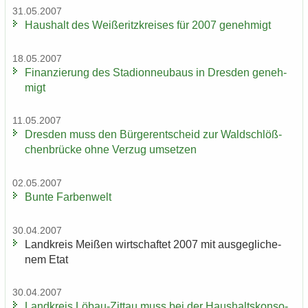
31.05.2007
Haus­halt des Wei­ße­ritz­krei­ses für 2007 ge­neh­migt
18.05.2007
Fi­nan­zie­rung des Sta­di­on­neu­baus in Dres­den ge­neh­
migt
11.05.2007
Dres­den muss den Bür­ger­ent­scheid zur Wald­schlöß­
chen­brü­cke ohne Ver­zug um­set­zen
02.05.2007
Bunte Far­ben­welt
30.04.2007
Land­kreis Mei­ßen wirt­schaf­tet 2007 mit aus­ge­gli­che­
nem Etat
30.04.2007
Land­kreis Löbau-​Zittau muss bei der Haus­halts­kon­so­