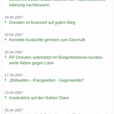
li­die­rung nach­bes­sern
24.04.2007
Dres­den ist fi­nan­zi­ell auf gutem Weg
20.04.2007
Kor­rek­te Aus­künf­te ge­hö­ren zum Ge­schäft
20.04.2007
RP Dres­den un­ter­stützt mit Bür­ger­te­le­fo­nen bun­des­
wei­te Ak­ti­on gegen Lärm
17.04.2007
„Bild­wel­ten - Klang­wel­ten - Ge­gen­wel­ten“
13.04.2007
In­si­der­blick auf den Nahen Osten
05.04.2007