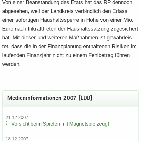
Von einer Be­an­stan­dung des Etats hat das RP den­noch
ab­ge­se­hen, weil der Land­kreis ver­bind­lich den Er­lass
einer so­for­ti­gen Haus­halts­sper­re in Höhe von einer Mio.
Euro nach In­kraft­tre­ten der Haus­halts­sat­zung zu­ge­si­chert
hat. Mit die­ser und wei­te­ren Maß­nah­men ist ge­währ­leis­
tet, dass die in der Fi­nanz­pla­nung ent­hal­te­nen Ri­si­ken im
lau­fen­den Fi­nanz­jahr nicht zu einem Fehl­be­trag füh­ren
wer­den.
Me­di­en­in­for­ma­tio­nen 2007 [LDD]
21.12.2007
Vor­sicht beim Spie­len mit Ma­gnet­spiel­zeug!
18.12.2007