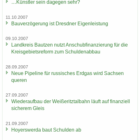
…Künst­ler sein da­ge­gen sehr?
11.10.2007
Bau­ver­zö­ge­rung ist Dresd­ner Ei­gen­leis­tung
09.10.2007
Land­kreis Baut­zen nutzt An­schub­fi­nan­zie­rung für die
Kreis­ge­biets­re­form zum Schul­den­ab­bau
28.09.2007
Neue Pipe­line für rus­si­sches Erd­gas wird Sach­sen
que­ren
27.09.2007
Wie­der­auf­bau der Wei­ße­ritz­tal­bahn läuft auf fi­nan­zi­ell
si­che­rem Gleis
21.09.2007
Ho­yers­wer­da baut Schul­den ab