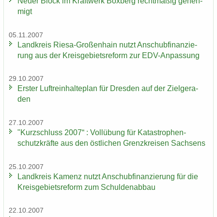
Neuer Block im Kraft­werk Box­berg recht­mä­ßig ge­neh­
migt
05.11.2007
Land­kreis Riesa-​Großenhain nutzt An­schub­fi­nan­zie­
rung aus der Kreis­ge­biets­re­form zur EDV-​Anpassung
29.10.2007
Ers­ter Luft­rein­hal­te­plan für Dres­den auf der Ziel­ge­ra­
den
27.10.2007
"Kurz­schluss 2007“ : Voll­übung für Ka­ta­stro­phen­
schutz­kräf­te aus den öst­li­chen Grenz­krei­sen Sach­sens
25.10.2007
Land­kreis Ka­menz nutzt An­schub­fi­nan­zie­rung für die
Kreis­ge­biets­re­form zum Schul­den­ab­bau
22.10.2007