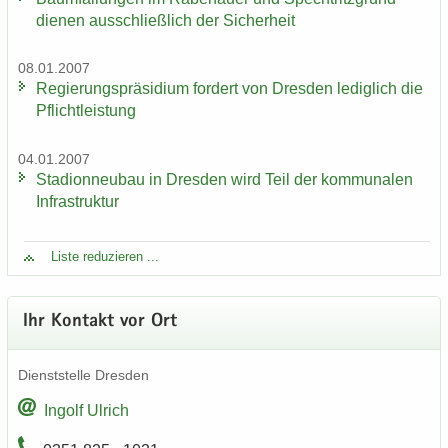
die­nen aus­schließ­lich der Si­cher­heit
08.01.2007
Re­gie­rungs­prä­si­di­um for­dert von Dres­den le­dig­lich die
Pflicht­leis­tung
04.01.2007
Sta­di­on­neu­bau in Dres­den wird Teil der kom­mu­na­len
In­fra­struk­tur
Liste re­du­zie­ren ...
Ihr Kon­takt vor Ort
Dienst­stel­le Dres­den
In­golf Ul­rich