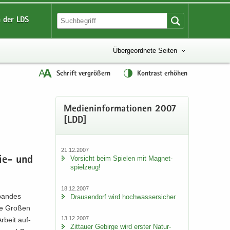
 der LDS
Übergeordnete Seiten
Schrift vergrößern
Kontrast erhöhen
Me­di­en­in­for­ma­tio­nen 2007
[LDD]
21.12.2007
Vor­sicht beim Spie­len mit Ma­gnet­
ie-​ und
spiel­zeug!
18.12.2007
ban­des
Drau­sen­dorf wird hoch­was­ser­si­cher
ie Gro­ßen
13.12.2007
r­beit auf­
Zit­tau­er Ge­bir­ge wird ers­ter Na­tur­