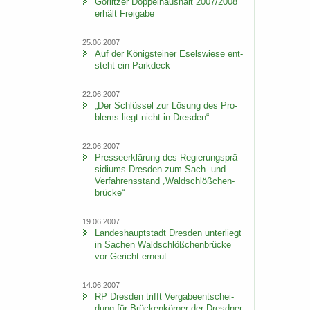
Gör­lit­zer Dop­pel­haus­halt 2007/2008
er­hält Frei­ga­be
25.06.2007
Auf der Kö­nig­stei­ner Esels­wie­se ent­
steht ein Park­deck
22.06.2007
„Der Schlüs­sel zur Lö­sung des Pro­
blems liegt nicht in Dres­den“
22.06.2007
Pres­se­er­klä­rung des Re­gie­rungs­prä­
si­di­ums Dres­den zum Sach- und
Ver­fah­rens­stand „Wald­schlöß­chen­
brü­cke“
19.06.2007
Lan­des­haupt­stadt Dres­den un­ter­liegt
in Sa­chen Wald­schlöß­chen­brü­cke
vor Ge­richt er­neut
14.06.2007
RP Dres­den trifft Ver­ga­be­ent­schei­
dung für Brü­cken­kör­per der Dresd­ner