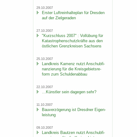
29.10.2007
Ers­ter Luft­rein­hal­te­plan für Dres­den
auf der Ziel­ge­ra­den
27.10.2007
"Kurz­schluss 2007“ : Voll­übung für
Ka­ta­stro­phen­schutz­kräf­te aus den
öst­li­chen Grenz­krei­sen Sach­sens
25.10.2007
Land­kreis Ka­menz nutzt An­schub­fi­
nan­zie­rung für die Kreis­ge­biets­re­
form zum Schul­den­ab­bau
22.10.2007
…Künst­ler sein da­ge­gen sehr?
11.10.2007
Bau­ver­zö­ge­rung ist Dresd­ner Ei­gen­
leis­tung
09.10.2007
Land­kreis Baut­zen nutzt An­schub­fi­