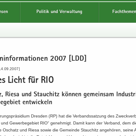
hsen
Politik und Verwaltung
Fachthemen
en­in­for­ma­tio­nen 2007 [LDD]
14.09.2007]
es Licht für RIO
, Riesa und Stau­chitz kön­nen ge­mein­sam Industr
e­ge­biet ent­wi­ckeln
­rungs­prä­si­di­um Dres­den (RP) hat die Ver­bands­sat­zung des Zweck­ver­
-​ und Ge­wer­be­ge­biet RIO“ ge­neh­migt. Damit kann der Ver­band, dem d
te Oschatz und Riesa sowie die Ge­mein­de Stau­chitz an­ge­hö­ren, seine A