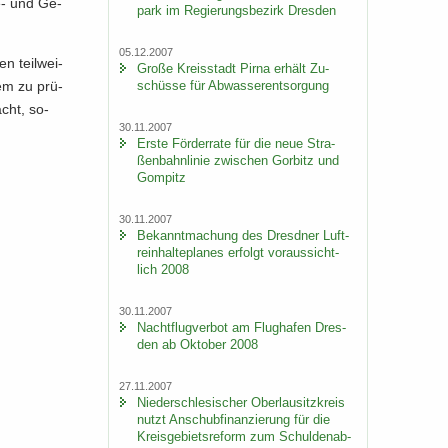
e-​ und Ge­
park im Re­gie­rungs­be­zirk Dres­den
05.12.2007
n teil­wei­
Große Kreis­stadt Pirna er­hält Zu­
schüs­se für Ab­was­ser­ent­sor­gung
rem zu prü­
acht, so­
30.11.2007
Erste För­der­ra­te für die neue Stra­
ßen­bahn­li­nie zwi­schen Gor­bitz und
Gom­pitz
30.11.2007
Be­kannt­ma­chung des Dresd­ner Luft­
rein­hal­te­pla­nes er­folgt vor­aus­sicht­
lich 2008
30.11.2007
Nacht­flug­ver­bot am Flug­ha­fen Dres­
den ab Ok­to­ber 2008
27.11.2007
Nie­der­schle­si­scher Ober­lau­sitz­kreis
nutzt An­schub­fi­nan­zie­rung für die
Kreis­ge­biets­re­form zum Schul­den­ab­