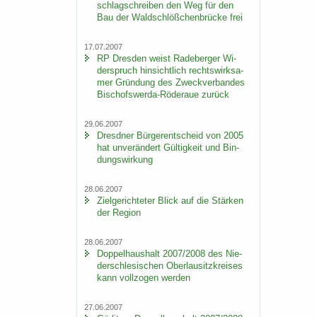
schlag­schrei­ben den Weg für den
Bau der Wald­schlöß­chen­brü­cke frei
17.07.2007
RP Dres­den weist Ra­de­ber­ger Wi­
der­spruch hin­sicht­lich rechts­wirk­sa­
mer Grün­dung des Zweck­ver­ban­des
Bischofswerda-​Röderaue zu­rück
29.06.2007
Dresd­ner Bür­ger­ent­scheid von 2005
hat un­ver­än­dert Gül­tig­keit und Bin­
dungs­wir­kung
28.06.2007
Ziel­ge­rich­te­ter Blick auf die Stär­ken
der Re­gi­on
28.06.2007
Dop­pel­haus­halt 2007/2008 des Nie­
der­schle­si­schen Ober­lau­sitz­krei­ses
kann voll­zo­gen wer­den
27.06.2007