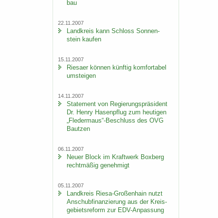
bau
22.11.2007
Land­kreis kann Schloss Son­nen­
stein kau­fen
15.11.2007
Rie­sa­er kön­nen künf­tig kom­for­ta­bel
um­stei­gen
14.11.2007
State­ment von Re­gie­rungs­prä­si­dent
Dr. Henry Ha­sen­pflug zum heu­ti­gen
„Fle­der­maus“-​Beschluss des OVG
Baut­zen
06.11.2007
Neuer Block im Kraft­werk Box­berg
recht­mä­ßig ge­neh­migt
05.11.2007
Land­kreis Riesa-​Großenhain nutzt
An­schub­fi­nan­zie­rung aus der Kreis­
ge­biets­re­form zur EDV-​Anpassung