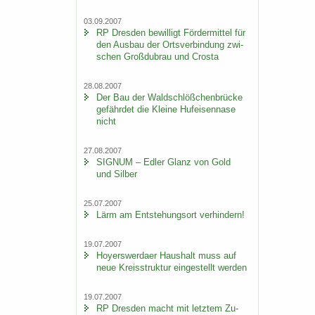
03.09.2007
RP Dres­den be­wil­ligt För­der­mit­tel für
den Aus­bau der Orts­ver­bin­dung zwi­
schen Groß­du­brau und Crosta
28.08.2007
Der Bau der Wald­schlöß­chen­brü­cke
ge­fähr­det die Klei­ne Huf­ei­sen­na­se
nicht
27.08.2007
SI­GNUM – Edler Glanz von Gold
und Sil­ber
25.07.2007
Lärm am Ent­ste­hungs­ort ver­hin­dern!
19.07.2007
Ho­yers­wer­da­er Haus­halt muss auf
neue Kreis­struk­tur ein­ge­stellt wer­den
19.07.2007
RP Dres­den macht mit letz­tem Zu­