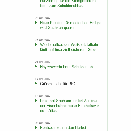
nan­zie­rung für die Kreis­ge­biets­re­
form zum Schul­den­ab­bau
28.09.2007
Neue Pipe­line für rus­si­sches Erd­gas
wird Sach­sen que­ren
27.09.2007
Wie­der­auf­bau der Wei­ße­ritz­tal­bahn
läuft auf fi­nan­zi­ell si­che­rem Gleis
21.09.2007
Ho­yers­wer­da baut Schul­den ab
14.09.2007
Grü­nes Licht für RIO
13.09.2007
Frei­staat Sach­sen för­dert Aus­bau
der Ei­sen­bahn­stre­cke Bi­schofs­wer­
da - Zit­tau
03.09.2007
Kon­trast­reich in den Herbst