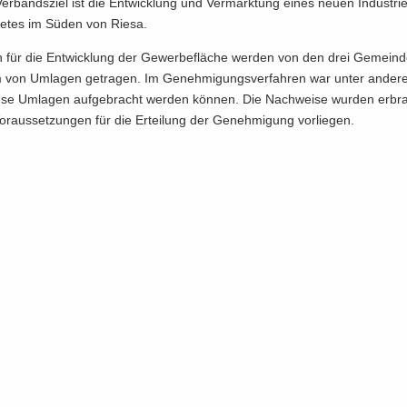
er­bands­ziel ist die Ent­wick­lung und Ver­mark­tung eines neuen Industri
bie­tes im Süden von Riesa.
 für die Ent­wick­lung der Ge­wer­be­flä­che wer­den von den drei Ge­mein­de
 von Um­la­gen ge­tra­gen. Im Ge­neh­mi­gungs­ver­fah­ren war unter an­de­
ese Um­la­gen auf­ge­bracht wer­den kön­nen. Die Nach­wei­se wur­den er­br
r­aus­set­zun­gen für die Er­tei­lung der Ge­neh­mi­gung vor­lie­gen.