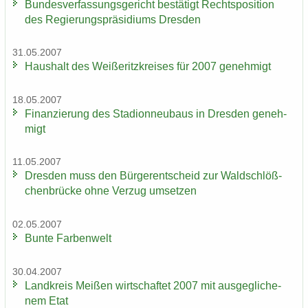
Bun­des­ver­fas­sungs­ge­richt be­stä­tigt Rechts­po­si­ti­on
des Re­gie­rungs­prä­si­di­ums Dres­den
31.05.2007
Haus­halt des Wei­ße­ritz­krei­ses für 2007 ge­neh­migt
18.05.2007
Fi­nan­zie­rung des Sta­di­on­neu­baus in Dres­den ge­neh­
migt
11.05.2007
Dres­den muss den Bür­ger­ent­scheid zur Wald­schlöß­
chen­brü­cke ohne Ver­zug um­set­zen
02.05.2007
Bunte Far­ben­welt
30.04.2007
Land­kreis Mei­ßen wirt­schaf­tet 2007 mit aus­ge­gli­che­
nem Etat