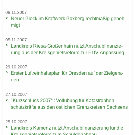
06.11.2007
Neuer Block im Kraft­werk Box­berg recht­mä­ßig ge­neh­
migt
05.11.2007
Land­kreis Riesa-​Großenhain nutzt An­schub­fi­nan­zie­
rung aus der Kreis­ge­biets­re­form zur EDV-​Anpassung
29.10.2007
Ers­ter Luft­rein­hal­te­plan für Dres­den auf der Ziel­ge­ra­
den
27.10.2007
"Kurz­schluss 2007“ : Voll­übung für Ka­ta­stro­phen­
schutz­kräf­te aus den öst­li­chen Grenz­krei­sen Sach­sens
25.10.2007
Land­kreis Ka­menz nutzt An­schub­fi­nan­zie­rung für die
Kreis­ge­biets­re­form zum Schul­den­ab­bau