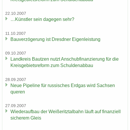
22.10.2007
…Künst­ler sein da­ge­gen sehr?
11.10.2007
Bau­ver­zö­ge­rung ist Dresd­ner Ei­gen­leis­tung
09.10.2007
Land­kreis Baut­zen nutzt An­schub­fi­nan­zie­rung für die
Kreis­ge­biets­re­form zum Schul­den­ab­bau
28.09.2007
Neue Pipe­line für rus­si­sches Erd­gas wird Sach­sen
que­ren
27.09.2007
Wie­der­auf­bau der Wei­ße­ritz­tal­bahn läuft auf fi­nan­zi­ell
si­che­rem Gleis