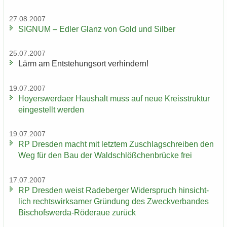
27.08.2007
SI­GNUM – Edler Glanz von Gold und Sil­ber
25.07.2007
Lärm am Ent­ste­hungs­ort ver­hin­dern!
19.07.2007
Ho­yers­wer­da­er Haus­halt muss auf neue Kreis­struk­tur
ein­ge­stellt wer­den
19.07.2007
RP Dres­den macht mit letz­tem Zu­schlag­schrei­ben den
Weg für den Bau der Wald­schlöß­chen­brü­cke frei
17.07.2007
RP Dres­den weist Ra­de­ber­ger Wi­der­spruch hin­sicht­
lich rechts­wirk­sa­mer Grün­dung des Zweck­ver­ban­des
Bischofswerda-​Röderaue zu­rück