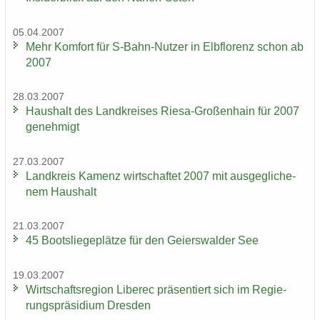
05.04.2007
Mehr Kom­fort für S-​Bahn-Nutzer in Elb­flo­renz schon ab
2007
28.03.2007
Haus­halt des Land­krei­ses Riesa-​Großenhain für 2007
ge­neh­migt
27.03.2007
Land­kreis Ka­menz wirt­schaf­tet 2007 mit aus­ge­gli­che­
nem Haus­halt
21.03.2007
45 Boots­lie­ge­plät­ze für den Gei­ers­wal­der See
19.03.2007
Wirt­schafts­re­gi­on Li­be­rec prä­sen­tiert sich im Re­gie­
rungs­prä­si­di­um Dres­den