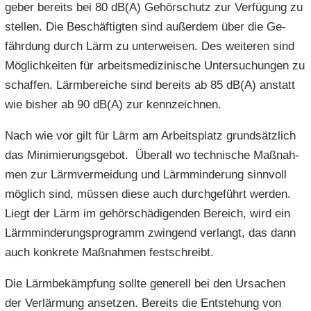
ge­ber be­reits bei 80 dB(A) Ge­hör­schutz zur Ver­fü­gung zu
stel­len. Die Be­schäf­tig­ten sind au­ßer­dem über die Ge­
fähr­dung durch Lärm zu un­ter­wei­sen. Des wei­te­ren sind
Mög­lich­kei­ten für ar­beits­me­di­zi­ni­sche Un­ter­su­chun­gen zu
schaf­fen. Lärm­be­rei­che sind be­reits ab 85 dB(A) an­statt
wie bis­her ab 90 dB(A) zur kenn­zeich­nen.
Nach wie vor gilt für Lärm am Ar­beits­platz grund­sätz­lich
das Mi­ni­mie­rungs­ge­bot. Über­all wo tech­ni­sche Maß­nah­
men zur Lärm­ver­mei­dung und Lärm­min­de­rung sinn­voll
mög­lich sind, müs­sen diese auch durch­ge­führt wer­den.
Liegt der Lärm im ge­hör­schä­di­gen­den Be­reich, wird ein
Lärm­min­de­rungs­pro­gramm zwin­gend ver­langt, das dann
auch kon­kre­te Maß­nah­men fest­schreibt.
Die Lärm­be­kämp­fung soll­te ge­ne­rell bei den Ur­sa­chen
der Ver­lär­mung an­set­zen. Be­reits die Ent­ste­hung von