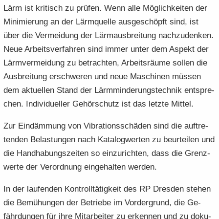
Lärm ist kri­tisch zu prü­fen. Wenn alle Mög­lich­kei­ten der
Mi­ni­mie­rung an der Lärm­quel­le aus­ge­schöpft sind, ist
über die Ver­mei­dung der Lärmaus­brei­tung nach­zu­den­ken.
Neue Ar­beits­ver­fah­ren sind immer unter dem Aspekt der
Lärm­ver­mei­dung zu be­trach­ten, Ar­beits­räu­me sol­len die
Aus­brei­tung er­schwe­ren und neue Ma­schi­nen müs­sen
dem ak­tu­el­len Stand der Lärm­min­de­rungs­tech­nik ent­spre­
chen. In­di­vi­du­el­ler Ge­hör­schutz ist das letz­te Mit­tel.
Zur Ein­däm­mung von Vi­bra­ti­ons­schä­den sind die auf­tre­
ten­den Be­las­tun­gen nach Ka­ta­log­wer­ten zu be­ur­tei­len und
die Hand­ha­bungs­zei­ten so ein­zu­rich­ten, dass die Grenz­
wer­te der Ver­ord­nung ein­ge­hal­ten wer­den.
In der lau­fen­den Kon­troll­tä­tig­keit des RP Dres­den ste­hen
die Be­mü­hun­gen der Be­trie­be im Vor­der­grund, die Ge­
fähr­dun­gen für ihre Mit­ar­bei­ter zu er­ken­nen und zu do­ku­