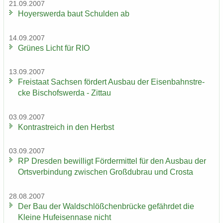
21.09.2007
Ho­yers­wer­da baut Schul­den ab
14.09.2007
Grü­nes Licht für RIO
13.09.2007
Frei­staat Sach­sen för­dert Aus­bau der Ei­sen­bahn­stre­
cke Bi­schofs­wer­da - Zit­tau
03.09.2007
Kon­trast­reich in den Herbst
03.09.2007
RP Dres­den be­wil­ligt För­der­mit­tel für den Aus­bau der
Orts­ver­bin­dung zwi­schen Groß­du­brau und Crosta
28.08.2007
Der Bau der Wald­schlöß­chen­brü­cke ge­fähr­det die
Klei­ne Huf­ei­sen­na­se nicht