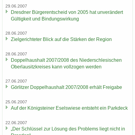
29.06.2007
Dresd­ner Bür­ger­ent­scheid von 2005 hat un­ver­än­dert
Gül­tig­keit und Bin­dungs­wir­kung
28.06.2007
Ziel­ge­rich­te­ter Blick auf die Stär­ken der Re­gi­on
28.06.2007
Dop­pel­haus­halt 2007/2008 des Nie­der­schle­si­schen
Ober­lau­sitz­krei­ses kann voll­zo­gen wer­den
27.06.2007
Gör­lit­zer Dop­pel­haus­halt 2007/2008 er­hält Frei­ga­be
25.06.2007
Auf der Kö­nig­stei­ner Esels­wie­se ent­steht ein Park­deck
22.06.2007
„Der Schlüs­sel zur Lö­sung des Pro­blems liegt nicht in