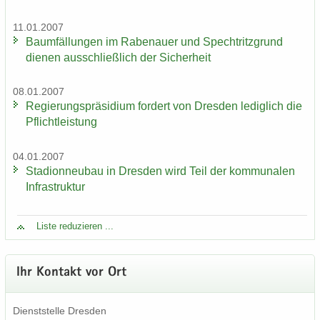
11.01.2007
Baum­fäl­lun­gen im Ra­be­nau­er und Spech­tritz­grund
die­nen aus­schließ­lich der Si­cher­heit
08.01.2007
Re­gie­rungs­prä­si­di­um for­dert von Dres­den le­dig­lich die
Pflicht­leis­tung
04.01.2007
Sta­di­on­neu­bau in Dres­den wird Teil der kom­mu­na­len
In­fra­struk­tur
Liste re­du­zie­ren ...
Ihr Kon­takt vor Ort
Dienst­stel­le Dres­den