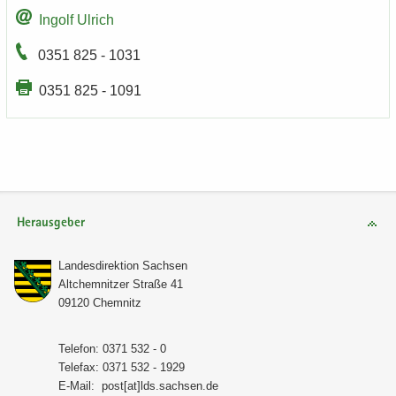
In­golf Ul­rich
0351 825 - 1031
0351 825 - 1091
Herausgeber
Lan­des­di­rek­ti­on Sach­sen
Alt­chem­nit­zer Stra­ße 41
09120 Chem­nitz
Te­le­fon: 0371 532 - 0
Te­le­fax: 0371 532 - 1929
E-​Mail:
post[at]lds.sach­sen.de