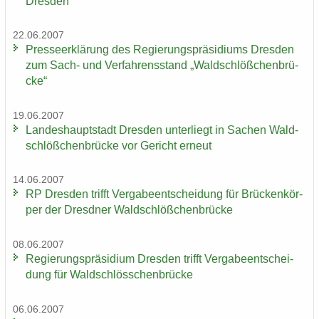
Dres­den“
22.06.2007
Pres­se­er­klä­rung des Re­gie­rungs­prä­si­di­ums Dres­den
zum Sach- und Ver­fah­rens­stand „Wald­schlöß­chen­brü­
cke“
19.06.2007
Lan­des­haupt­stadt Dres­den un­ter­liegt in Sa­chen Wald­
schlöß­chen­brü­cke vor Ge­richt er­neut
14.06.2007
RP Dres­den trifft Ver­ga­be­ent­schei­dung für Brü­cken­kör­
per der Dresd­ner Wald­schlöß­chen­brü­cke
08.06.2007
Re­gie­rungs­prä­si­di­um Dres­den trifft Ver­ga­be­ent­schei­
dung für Wald­schlöss­chen­brü­cke
06.06.2007