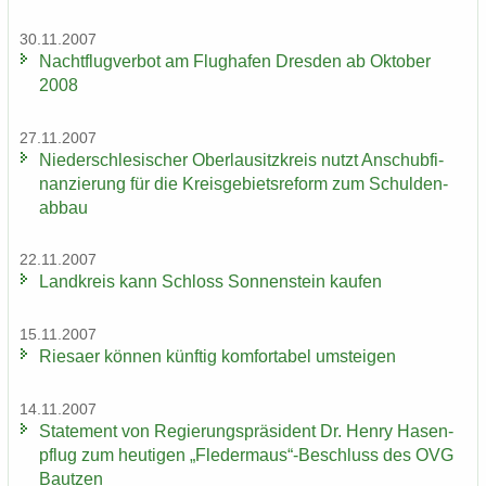
30.11.2007
Nacht­flug­ver­bot am Flug­ha­fen Dres­den ab Ok­to­ber
2008
27.11.2007
Nie­der­schle­si­scher Ober­lau­sitz­kreis nutzt An­schub­fi­
nan­zie­rung für die Kreis­ge­biets­re­form zum Schul­den­
ab­bau
22.11.2007
Land­kreis kann Schloss Son­nen­stein kau­fen
15.11.2007
Rie­sa­er kön­nen künf­tig kom­for­ta­bel um­stei­gen
14.11.2007
State­ment von Re­gie­rungs­prä­si­dent Dr. Henry Ha­sen­
pflug zum heu­ti­gen „Fle­der­maus“-​Beschluss des OVG
Baut­zen