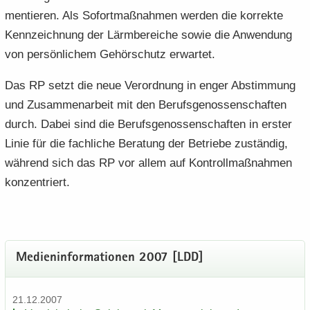
men­tie­ren. Als So­fort­maß­nah­men wer­den die kor­rek­te
Kenn­zeich­nung der Lärm­be­rei­che sowie die An­wen­dung
von per­sön­li­chem Ge­hör­schutz er­war­tet.
Das RP setzt die neue Ver­ord­nung in enger Ab­stim­mung
und Zu­sam­men­ar­beit mit den Be­rufs­ge­nos­sen­schaf­ten
durch. Dabei sind die Be­rufs­ge­nos­sen­schaf­ten in ers­ter
Linie für die fach­li­che Be­ra­tung der Be­trie­be zu­stän­dig,
wäh­rend sich das RP vor allem auf Kon­troll­maß­nah­men
kon­zen­triert.
Me­di­en­in­for­ma­tio­nen 2007 [LDD]
21.12.2007