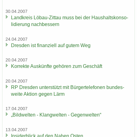
30.04.2007
Land­kreis Löbau-​Zittau muss bei der Haus­halts­kon­so­
li­die­rung nach­bes­sern
24.04.2007
Dres­den ist fi­nan­zi­ell auf gutem Weg
20.04.2007
Kor­rek­te Aus­künf­te ge­hö­ren zum Ge­schäft
20.04.2007
RP Dres­den un­ter­stützt mit Bür­ger­te­le­fo­nen bun­des­
wei­te Ak­ti­on gegen Lärm
17.04.2007
„Bild­wel­ten - Klang­wel­ten - Ge­gen­wel­ten“
13.04.2007
In­si­der­blick auf den Nahen Osten