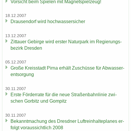
Vor­sicht beim Spie­len mit Ma­gnet­spiel­zeug!
18.12.2007
Drau­sen­dorf wird hoch­was­ser­si­cher
13.12.2007
Zit­tau­er Ge­bir­ge wird ers­ter Na­tur­park im Re­gie­rungs­
be­zirk Dres­den
05.12.2007
Große Kreis­stadt Pirna er­hält Zu­schüs­se für Ab­was­ser­
ent­sor­gung
30.11.2007
Erste För­der­ra­te für die neue Stra­ßen­bahn­li­nie zwi­
schen Gor­bitz und Gom­pitz
30.11.2007
Be­kannt­ma­chung des Dresd­ner Luft­rein­hal­te­pla­nes er­
folgt vor­aus­sicht­lich 2008