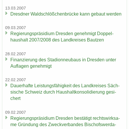
13.03.2007
Dresd­ner Wald­schlöß­chen­brü­cke kann ge­baut wer­den
09.03.2007
Re­gie­rungs­prä­si­di­um Dres­den ge­neh­migt Dop­pel­
haus­halt 2007/2008 des Land­krei­ses Baut­zen
28.02.2007
Fi­nan­zie­rung des Sta­di­on­neu­baus in Dres­den unter
Auf­la­gen ge­neh­migt
22.02.2007
Dau­er­haf­te Leis­tungs­fä­hig­keit des Land­krei­ses Säch­
si­sche Schweiz durch Haus­halt­kon­so­li­die­rung ge­si­
chert
09.02.2007
Re­gie­rungs­prä­si­di­um Dres­den be­stä­tigt rechts­wirk­sa­
me Grün­dung des Zweck­ver­ban­des Bischofswerda-​