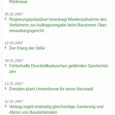
Röderaue
25.01.2007
Re­gie­rungs­prä­si­di­um be­an­tragt Wie­der­auf­nah­me des
Ver­fah­rens zur Auf­trags­ver­ga­be beim Baut­zener Ober­
ver­wal­tungs­ge­richt
22.01.2007
Der Klang der Stil­le
18.01.2007
Feh­ler­haf­te Druck­luft­kar­tu­schen ge­fähr­den Sport­schüt­
zen
12.01.2007
Dres­den plant Um­welt­zo­ne für seine Neu­stadt
12.01.2007
Ver­trag re­gelt erst­ma­lig gleich­zei­ti­ge Sa­nie­rung und
Ab­riss von Bau­denk­ma­len