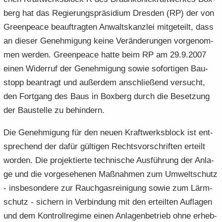
e
e
­
t
a
­
berg hat das Re­gie­rungs­prä­si­di­um Dres­den (RP) der von
n
n
o
i
­
m
Green­peace be­auf­trag­ten An­walts­kanz­lei mit­ge­teilt, dass
­
­
n
­
t
a
an die­ser Ge­neh­mi­gung keine Ver­än­de­run­gen vor­ge­nom­
d
d
o
i
­
men wer­den. Green­peace hatte beim RP am 29.9.2007
e
e
n
­
t
N
N
einen Wi­der­ruf der Ge­neh­mi­gung sowie so­for­ti­gen Bau­
o
i
a
a
n
­
stopp be­an­tragt und au­ßer­dem an­schlie­ßend ver­sucht,
­
­
o
den Fort­gang des Baus in Box­berg durch die Be­set­zung
v
v
n
der Bau­stel­le zu be­hin­dern.
i
i
­
­
Die Ge­neh­mi­gung für den neuen Kraft­werks­block ist ent­
g
g
a
spre­chend der dafür gül­ti­gen Rechts­vor­schrif­ten er­teilt
a
­
­
wor­den. Die pro­jek­tier­te tech­ni­sche Aus­füh­rung der An­la­
t
t
ge und die vor­ge­se­he­nen Maß­nah­men zum Um­welt­schutz
i
i
- ins­be­son­de­re zur Rauch­gas­rei­ni­gung sowie zum Lärm­
­
­
schutz - si­chern in Ver­bin­dung mit den er­teil­ten Auf­la­gen
o
o
n
n
und dem Kon­troll­re­gime einen An­la­gen­be­trieb ohne er­heb­