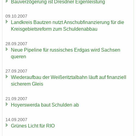
Bau­ver­zö­ge­rung ist Dresd­ner Ei­gen­leis­tung
09.10.2007
Land­kreis Baut­zen nutzt An­schub­fi­nan­zie­rung für die
Kreis­ge­biets­re­form zum Schul­den­ab­bau
28.09.2007
Neue Pipe­line für rus­si­sches Erd­gas wird Sach­sen
que­ren
27.09.2007
Wie­der­auf­bau der Wei­ße­ritz­tal­bahn läuft auf fi­nan­zi­ell
si­che­rem Gleis
21.09.2007
Ho­yers­wer­da baut Schul­den ab
14.09.2007
Grü­nes Licht für RIO