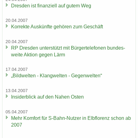
Dres­den ist fi­nan­zi­ell auf gutem Weg
20.04.2007
Kor­rek­te Aus­künf­te ge­hö­ren zum Ge­schäft
20.04.2007
RP Dres­den un­ter­stützt mit Bür­ger­te­le­fo­nen bun­des­
wei­te Ak­ti­on gegen Lärm
17.04.2007
„Bild­wel­ten - Klang­wel­ten - Ge­gen­wel­ten“
13.04.2007
In­si­der­blick auf den Nahen Osten
05.04.2007
Mehr Kom­fort für S-​Bahn-Nutzer in Elb­flo­renz schon ab
2007