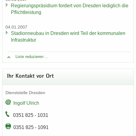
Re­gie­rungs­prä­si­di­um for­dert von Dres­den le­dig­lich die
Pflicht­leis­tung
04.01.2007
Sta­di­on­neu­bau in Dres­den wird Teil der kom­mu­na­len
In­fra­struk­tur
Liste re­du­zie­ren ...
Ihr Kon­takt vor Ort
Dienst­stel­le Dres­den
In­golf Ul­rich
0351 825 - 1031
0351 825 - 1091