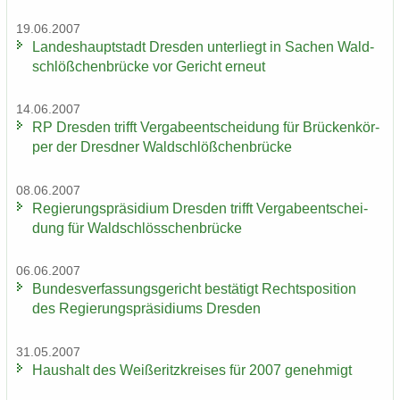
19.06.2007
Lan­des­haupt­stadt Dres­den un­ter­liegt in Sa­chen Wald­
schlöß­chen­brü­cke vor Ge­richt er­neut
14.06.2007
RP Dres­den trifft Ver­ga­be­ent­schei­dung für Brü­cken­kör­
per der Dresd­ner Wald­schlöß­chen­brü­cke
08.06.2007
Re­gie­rungs­prä­si­di­um Dres­den trifft Ver­ga­be­ent­schei­
dung für Wald­schlöss­chen­brü­cke
06.06.2007
Bun­des­ver­fas­sungs­ge­richt be­stä­tigt Rechts­po­si­ti­on
des Re­gie­rungs­prä­si­di­ums Dres­den
31.05.2007
Haus­halt des Wei­ße­ritz­krei­ses für 2007 ge­neh­migt