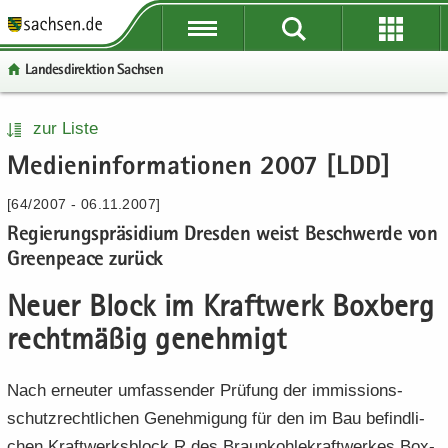
P
P
P
H
W
S
o
o
o
a
e
e
Lan­des­di­rek­ti­on Sach­sen
r
r
r
u
i
r
­
­
­
p
­
­
t
t
t
t
t
v
P
W
S
H
zur Liste
a
a
a
­
e
i
o
e
e
a
Me­di­en­in­for­ma­tio­nen 2007 [LDD]
l
l
l
i
­
c
r
i
r
u
­
­
­
n
r
e
­
­
­
p
[64/2007 - 06.11.2007]
ü
ü
n
­
e
t
t
v
t
Re­gie­rungs­prä­si­di­um Dres­den weist Be­schwer­de von
b
b
a
h
I
a
e
i
­
Green­peace zu­rück
e
e
­
a
n
l
­
c
i
r
r
v
l
­
­
r
e
n
Neuer Block im Kraft­werk Box­berg
­
­
i
t
f
n
e
­
g
g
­
o
a
I
h
recht­mä­ßig ge­neh­migt
r
r
g
r
­
n
a
e
e
a
­
v
­
l
Nach er­neu­ter um­fas­sen­der Prü­fung der im­mis­si­ons­
i
i
­
m
i
f
t
schutz­recht­li­chen Ge­neh­mi­gung für den im Bau be­find­li­
­
­
t
a
­
o
f
f
i
­
chen Kraft­werks­block R des Braun­koh­le­kraft­wer­kes Box­
g
r