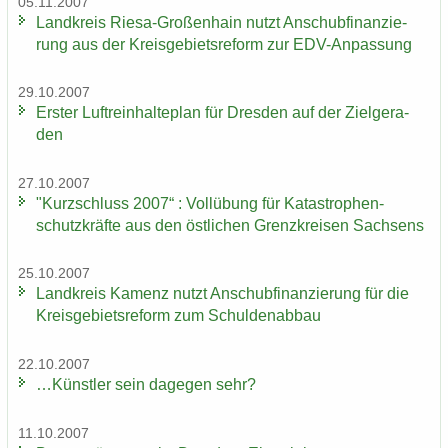
05.11.2007
Land­kreis Riesa-​Großenhain nutzt An­schub­fi­nan­zie­
rung aus der Kreis­ge­biets­re­form zur EDV-​Anpassung
29.10.2007
Ers­ter Luft­rein­hal­te­plan für Dres­den auf der Ziel­ge­ra­
den
27.10.2007
"Kurz­schluss 2007“ : Voll­übung für Ka­ta­stro­phen­
schutz­kräf­te aus den öst­li­chen Grenz­krei­sen Sach­sens
25.10.2007
Land­kreis Ka­menz nutzt An­schub­fi­nan­zie­rung für die
Kreis­ge­biets­re­form zum Schul­den­ab­bau
22.10.2007
…Künst­ler sein da­ge­gen sehr?
11.10.2007