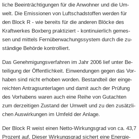
li­che Be­ein­träch­ti­gun­gen für die An­woh­ner und die Um­
welt. Die Emis­sio­nen von Luft­schad­stof­fen wer­den für
den Block R - wie be­reits für die an­de­ren Blö­cke des
Kraft­wer­kes Box­berg prak­ti­ziert - kon­ti­nu­ier­lich ge­mes­
sen und mit­tels Fern­über­wa­chungs­sys­tem durch die zu­
stän­di­ge Be­hör­de kon­trol­liert.
Das Ge­neh­mi­gungs­ver­fah­ren im Jahr 2006 lief unter Be­
tei­li­gung der Öf­fent­lich­keit. Ein­wen­dun­gen gegen das Vor­
ha­ben sind nicht er­ho­ben wor­den. Be­stand­teil der ein­ge­
reich­ten An­trags­un­ter­la­gen und damit auch der Prü­fung
des Vor­ha­bens waren auch eine Reihe von Gut­ach­ten
zum der­zei­ti­gen Zu­stand der Um­welt und zu den zu­sätz­li­
chen Aus­wir­kun­gen im Um­feld der An­la­ge.
Der Block R weist einen Netto-​Wirkungsgrad von ca. 43,7
Pro­zent auf. Die­ser Wir­kungs­grad si­chert eine En­er­gie­