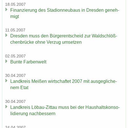
18.05.2007
Fi­nan­zie­rung des Sta­di­on­neu­baus in Dres­den ge­neh­
migt
11.05.2007
Dres­den muss den Bür­ger­ent­scheid zur Wald­schlöß­
chen­brü­cke ohne Ver­zug um­set­zen
02.05.2007
Bunte Far­ben­welt
30.04.2007
Land­kreis Mei­ßen wirt­schaf­tet 2007 mit aus­ge­gli­che­
nem Etat
30.04.2007
Land­kreis Löbau-​Zittau muss bei der Haus­halts­kon­so­
li­die­rung nach­bes­sern
24.04.2007