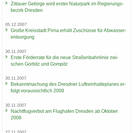
Zit­tau­er Ge­bir­ge wird ers­ter Na­tur­park im Re­gie­rungs­
be­zirk Dres­den
05.12.2007
Große Kreis­stadt Pirna er­hält Zu­schüs­se für Ab­was­ser­
ent­sor­gung
30.11.2007
Erste För­der­ra­te für die neue Stra­ßen­bahn­li­nie zwi­
schen Gor­bitz und Gom­pitz
30.11.2007
Be­kannt­ma­chung des Dresd­ner Luft­rein­hal­te­pla­nes er­
folgt vor­aus­sicht­lich 2008
30.11.2007
Nacht­flug­ver­bot am Flug­ha­fen Dres­den ab Ok­to­ber
2008
27.11.2007