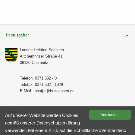
Herausgeber
Lan­des­di­rek­ti­on Sach­sen
Alt­chem­nit­zer Stra­ße 41
09120 Chem­nitz
Te­le­fon: 0371 532 - 0
Te­le­fax: 0371 532 - 1929
E-​Mail:
post[at]lds.sach­sen.de
Service
Auf un­se­rer Web­site wer­den Coo­kies
Ver­stan­den
gemäß un­se­rer
Da­ten­schutz­er­klä­rung
Verwandte Portale
ver­wen­det. Mit einem Klick auf die Schalt­flä­che »Ver­stan­den«