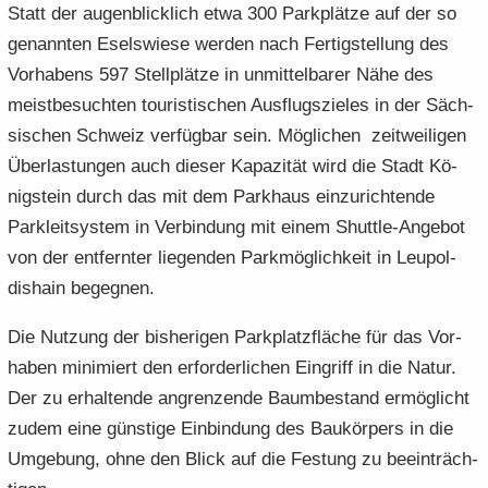
Statt der au­gen­blick­lich etwa 300 Park­plät­ze auf der so
ge­nann­ten Esels­wie­se wer­den nach Fer­tig­stel­lung des
Vor­ha­bens 597 Stell­plät­ze in un­mit­tel­ba­rer Nähe des
meist­be­such­ten tou­ris­ti­schen Aus­flugs­zie­les in der Säch­
si­schen Schweiz ver­füg­bar sein. Mög­li­chen zeit­wei­li­gen
Über­las­tun­gen auch die­ser Ka­pa­zi­tät wird die Stadt Kö­
nig­stein durch das mit dem Park­haus ein­zu­rich­ten­de
Park­leit­sys­tem in Ver­bin­dung mit einem Shuttle-​Angebot
von der ent­fern­ter lie­gen­den Park­mög­lich­keit in Leu­pol­
dis­hain be­geg­nen.
Die Nut­zung der bis­he­ri­gen Park­platz­flä­che für das Vor­
ha­ben mi­ni­miert den er­for­der­li­chen Ein­griff in die Natur.
Der zu er­hal­ten­de an­gren­zen­de Baum­be­stand er­mög­licht
zudem eine güns­ti­ge Ein­bin­dung des Bau­kör­pers in die
Um­ge­bung, ohne den Blick auf die Fes­tung zu be­ein­träch­