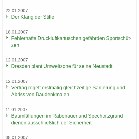
22.01.2007
Der Klang der Stil­le
18.01.2007
Feh­ler­haf­te Druck­luft­kar­tu­schen ge­fähr­den Sport­schüt­
zen
12.01.2007
Dres­den plant Um­welt­zo­ne für seine Neu­stadt
12.01.2007
Ver­trag re­gelt erst­ma­lig gleich­zei­ti­ge Sa­nie­rung und
Ab­riss von Bau­denk­ma­len
11.01.2007
Baum­fäl­lun­gen im Ra­be­nau­er und Spech­tritz­grund
die­nen aus­schließ­lich der Si­cher­heit
08.01.2007