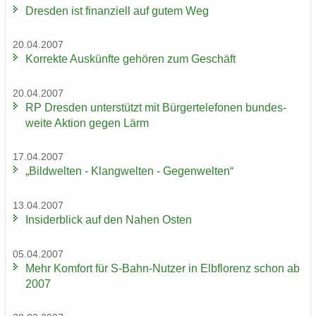
Dres­den ist fi­nan­zi­ell auf gutem Weg
20.04.2007
Kor­rek­te Aus­künf­te ge­hö­ren zum Ge­schäft
20.04.2007
RP Dres­den un­ter­stützt mit Bür­ger­te­le­fo­nen bun­des­
wei­te Ak­ti­on gegen Lärm
17.04.2007
„Bild­wel­ten - Klang­wel­ten - Ge­gen­wel­ten“
13.04.2007
In­si­der­blick auf den Nahen Osten
05.04.2007
Mehr Kom­fort für S-​Bahn-Nutzer in Elb­flo­renz schon ab
2007