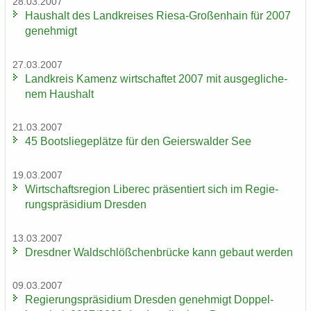
28.03.2007
Haus­halt des Land­krei­ses Riesa-​Großenhain für 2007
ge­neh­migt
27.03.2007
Land­kreis Ka­menz wirt­schaf­tet 2007 mit aus­ge­gli­che­
nem Haus­halt
21.03.2007
45 Boots­lie­ge­plät­ze für den Gei­ers­wal­der See
19.03.2007
Wirt­schafts­re­gi­on Li­be­rec prä­sen­tiert sich im Re­gie­
rungs­prä­si­di­um Dres­den
13.03.2007
Dresd­ner Wald­schlöß­chen­brü­cke kann ge­baut wer­den
09.03.2007
Re­gie­rungs­prä­si­di­um Dres­den ge­neh­migt Dop­pel­