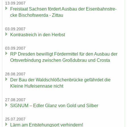
13.09.2007
Frei­staat Sach­sen för­dert Aus­bau der Ei­sen­bahn­stre­
cke Bi­schofs­wer­da - Zit­tau
03.09.2007
Kon­trast­reich in den Herbst
03.09.2007
RP Dres­den be­wil­ligt För­der­mit­tel für den Aus­bau der
Orts­ver­bin­dung zwi­schen Groß­du­brau und Crosta
28.08.2007
Der Bau der Wald­schlöß­chen­brü­cke ge­fähr­det die
Klei­ne Huf­ei­sen­na­se nicht
27.08.2007
SI­GNUM – Edler Glanz von Gold und Sil­ber
25.07.2007
Lärm am Ent­ste­hungs­ort ver­hin­dern!