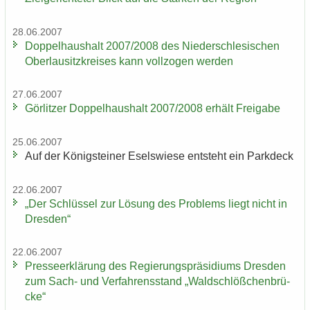
28.06.2007
Dop­pel­haus­halt 2007/2008 des Nie­der­schle­si­schen
Ober­lau­sitz­krei­ses kann voll­zo­gen wer­den
27.06.2007
Gör­lit­zer Dop­pel­haus­halt 2007/2008 er­hält Frei­ga­be
25.06.2007
Auf der Kö­nig­stei­ner Esels­wie­se ent­steht ein Park­deck
22.06.2007
„Der Schlüs­sel zur Lö­sung des Pro­blems liegt nicht in
Dres­den“
22.06.2007
Pres­se­er­klä­rung des Re­gie­rungs­prä­si­di­ums Dres­den
zum Sach- und Ver­fah­rens­stand „Wald­schlöß­chen­brü­
cke“