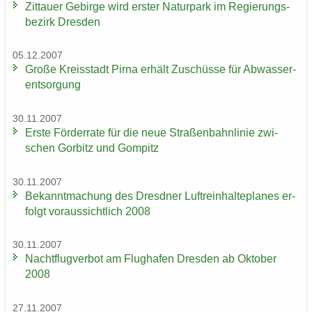
Zit­tau­er Ge­bir­ge wird ers­ter Na­tur­park im Re­gie­rungs­
be­zirk Dres­den
05.12.2007
Große Kreis­stadt Pirna er­hält Zu­schüs­se für Ab­was­ser­
ent­sor­gung
30.11.2007
Erste För­der­ra­te für die neue Stra­ßen­bahn­li­nie zwi­
schen Gor­bitz und Gom­pitz
30.11.2007
Be­kannt­ma­chung des Dresd­ner Luft­rein­hal­te­pla­nes er­
folgt vor­aus­sicht­lich 2008
30.11.2007
Nacht­flug­ver­bot am Flug­ha­fen Dres­den ab Ok­to­ber
2008
27.11.2007