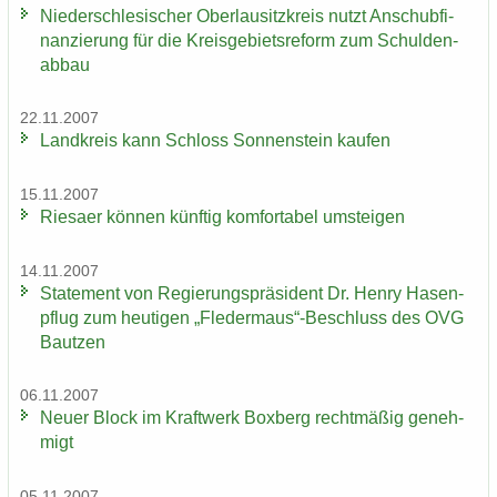
Nie­der­schle­si­scher Ober­lau­sitz­kreis nutzt An­schub­fi­
nan­zie­rung für die Kreis­ge­biets­re­form zum Schul­den­
ab­bau
22.11.2007
Land­kreis kann Schloss Son­nen­stein kau­fen
15.11.2007
Rie­sa­er kön­nen künf­tig kom­for­ta­bel um­stei­gen
14.11.2007
State­ment von Re­gie­rungs­prä­si­dent Dr. Henry Ha­sen­
pflug zum heu­ti­gen „Fle­der­maus“-​Beschluss des OVG
Baut­zen
06.11.2007
Neuer Block im Kraft­werk Box­berg recht­mä­ßig ge­neh­
migt
05.11.2007