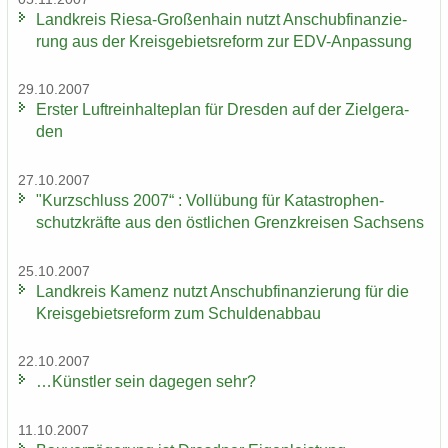
Land­kreis Riesa-​Großenhain nutzt An­schub­fi­nan­zie­
rung aus der Kreis­ge­biets­re­form zur EDV-​Anpassung
29.10.2007
Ers­ter Luft­rein­hal­te­plan für Dres­den auf der Ziel­ge­ra­
den
27.10.2007
"Kurz­schluss 2007“ : Voll­übung für Ka­ta­stro­phen­
schutz­kräf­te aus den öst­li­chen Grenz­krei­sen Sach­sens
25.10.2007
Land­kreis Ka­menz nutzt An­schub­fi­nan­zie­rung für die
Kreis­ge­biets­re­form zum Schul­den­ab­bau
22.10.2007
…Künst­ler sein da­ge­gen sehr?
11.10.2007