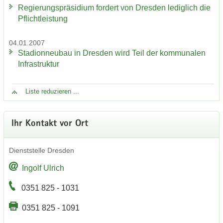
Re­gie­rungs­prä­si­di­um for­dert von Dres­den le­dig­lich die
Pflicht­leis­tung
04.01.2007
Sta­di­on­neu­bau in Dres­den wird Teil der kom­mu­na­len
In­fra­struk­tur
Liste re­du­zie­ren ...
Ihr Kon­takt vor Ort
Dienst­stel­le Dres­den
In­golf Ul­rich
0351 825 - 1031
0351 825 - 1091