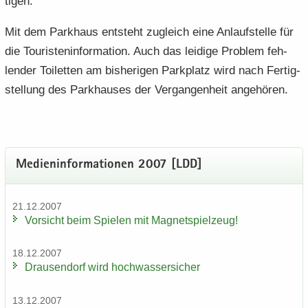
ti­gen.
Mit dem Park­haus ent­steht zu­gleich eine An­lauf­stel­le für
die Tou­ris­ten­in­for­ma­ti­on. Auch das lei­di­ge Pro­blem feh­
len­der Toi­let­ten am bis­he­ri­gen Park­platz wird nach Fer­tig­
stel­lung des Park­hau­ses der Ver­gan­gen­heit an­ge­hö­ren.
Me­di­en­in­for­ma­tio­nen 2007 [LDD]
21.12.2007
Vor­sicht beim Spie­len mit Ma­gnet­spiel­zeug!
18.12.2007
Drau­sen­dorf wird hoch­was­ser­si­cher
13.12.2007