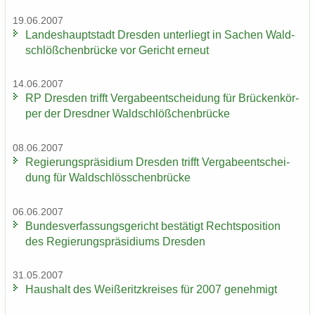
19.06.2007
Lan­des­haupt­stadt Dres­den un­ter­liegt in Sa­chen Wald­
schlöß­chen­brü­cke vor Ge­richt er­neut
14.06.2007
RP Dres­den trifft Ver­ga­be­ent­schei­dung für Brü­cken­kör­
per der Dresd­ner Wald­schlöß­chen­brü­cke
08.06.2007
Re­gie­rungs­prä­si­di­um Dres­den trifft Ver­ga­be­ent­schei­
dung für Wald­schlöss­chen­brü­cke
06.06.2007
Bun­des­ver­fas­sungs­ge­richt be­stä­tigt Rechts­po­si­ti­on
des Re­gie­rungs­prä­si­di­ums Dres­den
31.05.2007
Haus­halt des Wei­ße­ritz­krei­ses für 2007 ge­neh­migt