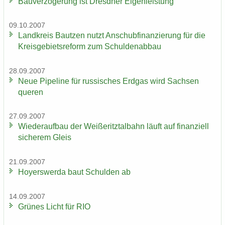
Bau­ver­zö­ge­rung ist Dresd­ner Ei­gen­leis­tung
09.10.2007
Land­kreis Baut­zen nutzt An­schub­fi­nan­zie­rung für die
Kreis­ge­biets­re­form zum Schul­den­ab­bau
28.09.2007
Neue Pipe­line für rus­si­sches Erd­gas wird Sach­sen
que­ren
27.09.2007
Wie­der­auf­bau der Wei­ße­ritz­tal­bahn läuft auf fi­nan­zi­ell
si­che­rem Gleis
21.09.2007
Ho­yers­wer­da baut Schul­den ab
14.09.2007
Grü­nes Licht für RIO