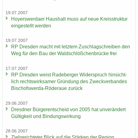
19.07.2007
Ho­yers­wer­da­er Haus­halt muss auf neue Kreis­struk­tur
ein­ge­stellt wer­den
19.07.2007
RP Dres­den macht mit letz­tem Zu­schlag­schrei­ben den
Weg für den Bau der Wald­schlöß­chen­brü­cke frei
17.07.2007
RP Dres­den weist Ra­de­ber­ger Wi­der­spruch hin­sicht­
lich rechts­wirk­sa­mer Grün­dung des Zweck­ver­ban­des
Bischofswerda-​Röderaue zu­rück
29.06.2007
Dresd­ner Bür­ger­ent­scheid von 2005 hat un­ver­än­dert
Gül­tig­keit und Bin­dungs­wir­kung
28.06.2007
Ziel­ge­rich­te­ter Blick auf die Stär­ken der Re­gi­on