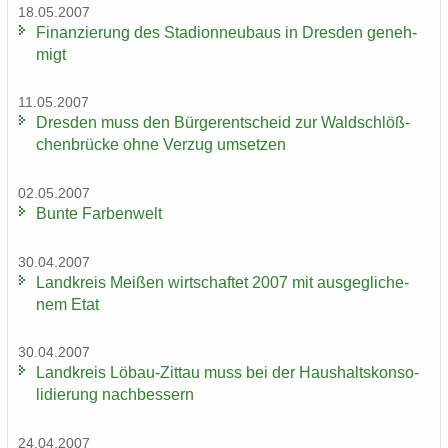
18.05.2007
Fi­nan­zie­rung des Sta­di­on­neu­baus in Dres­den ge­neh­
migt
11.05.2007
Dres­den muss den Bür­ger­ent­scheid zur Wald­schlöß­
chen­brü­cke ohne Ver­zug um­set­zen
02.05.2007
Bunte Far­ben­welt
30.04.2007
Land­kreis Mei­ßen wirt­schaf­tet 2007 mit aus­ge­gli­che­
nem Etat
30.04.2007
Land­kreis Löbau-​Zittau muss bei der Haus­halts­kon­so­
li­die­rung nach­bes­sern
24.04.2007