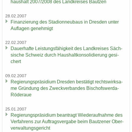
haus­halt 2007/2008 des Land­krei­ses Baut­zen
28.02.2007
Fi­nan­zie­rung des Sta­di­on­neu­baus in Dres­den unter
Auf­la­gen ge­neh­migt
22.02.2007
Dau­er­haf­te Leis­tungs­fä­hig­keit des Land­krei­ses Säch­
si­sche Schweiz durch Haus­halt­kon­so­li­die­rung ge­si­
chert
09.02.2007
Re­gie­rungs­prä­si­di­um Dres­den be­stä­tigt rechts­wirk­sa­
me Grün­dung des Zweck­ver­ban­des Bischofswerda-​
Röderaue
25.01.2007
Re­gie­rungs­prä­si­di­um be­an­tragt Wie­der­auf­nah­me des
Ver­fah­rens zur Auf­trags­ver­ga­be beim Baut­zener Ober­
ver­wal­tungs­ge­richt