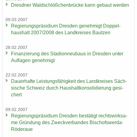
Dresd­ner Wald­schlöß­chen­brü­cke kann ge­baut wer­den
09.03.2007
Re­gie­rungs­prä­si­di­um Dres­den ge­neh­migt Dop­pel­
haus­halt 2007/2008 des Land­krei­ses Baut­zen
28.02.2007
Fi­nan­zie­rung des Sta­di­on­neu­baus in Dres­den unter
Auf­la­gen ge­neh­migt
22.02.2007
Dau­er­haf­te Leis­tungs­fä­hig­keit des Land­krei­ses Säch­
si­sche Schweiz durch Haus­halt­kon­so­li­die­rung ge­si­
chert
09.02.2007
Re­gie­rungs­prä­si­di­um Dres­den be­stä­tigt rechts­wirk­sa­
me Grün­dung des Zweck­ver­ban­des Bischofswerda-​
Röderaue