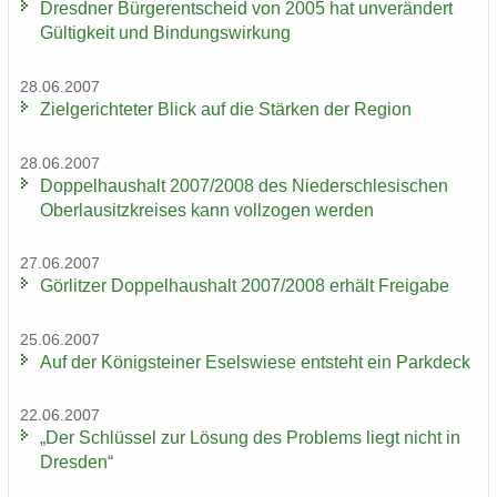
Dresd­ner Bür­ger­ent­scheid von 2005 hat un­ver­än­dert
Gül­tig­keit und Bin­dungs­wir­kung
28.06.2007
Ziel­ge­rich­te­ter Blick auf die Stär­ken der Re­gi­on
28.06.2007
Dop­pel­haus­halt 2007/2008 des Nie­der­schle­si­schen
Ober­lau­sitz­krei­ses kann voll­zo­gen wer­den
27.06.2007
Gör­lit­zer Dop­pel­haus­halt 2007/2008 er­hält Frei­ga­be
25.06.2007
Auf der Kö­nig­stei­ner Esels­wie­se ent­steht ein Park­deck
22.06.2007
„Der Schlüs­sel zur Lö­sung des Pro­blems liegt nicht in
Dres­den“