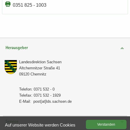
0351 825 - 1003
Herausgeber
Lan­des­di­rek­ti­on Sach­sen
Alt­chem­nit­zer Stra­ße 41
09120 Chem­nitz
Te­le­fon: 0371 532 - 0
Te­le­fax: 0371 532 - 1929
E-​Mail:
post[at]lds.sach­sen.de
Service
Auf un­se­rer Web­site wer­den Coo­kies
Ver­stan­den