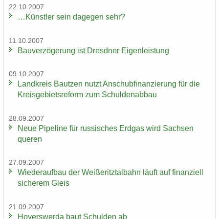
22.10.2007
…Künst­ler sein da­ge­gen sehr?
11.10.2007
Bau­ver­zö­ge­rung ist Dresd­ner Ei­gen­leis­tung
09.10.2007
Land­kreis Baut­zen nutzt An­schub­fi­nan­zie­rung für die
Kreis­ge­biets­re­form zum Schul­den­ab­bau
28.09.2007
Neue Pipe­line für rus­si­sches Erd­gas wird Sach­sen
que­ren
27.09.2007
Wie­der­auf­bau der Wei­ße­ritz­tal­bahn läuft auf fi­nan­zi­ell
si­che­rem Gleis
21.09.2007
Ho­yers­wer­da baut Schul­den ab