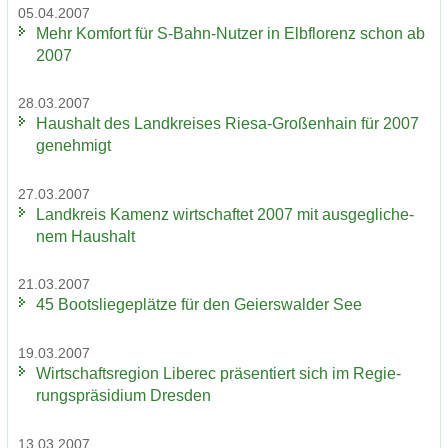
05.04.2007
Mehr Kom­fort für S-​Bahn-Nutzer in Elb­flo­renz schon ab
2007
28.03.2007
Haus­halt des Land­krei­ses Riesa-​Großenhain für 2007
ge­neh­migt
27.03.2007
Land­kreis Ka­menz wirt­schaf­tet 2007 mit aus­ge­gli­che­
nem Haus­halt
21.03.2007
45 Boots­lie­ge­plät­ze für den Gei­ers­wal­der See
19.03.2007
Wirt­schafts­re­gi­on Li­be­rec prä­sen­tiert sich im Re­gie­
rungs­prä­si­di­um Dres­den
13.03.2007