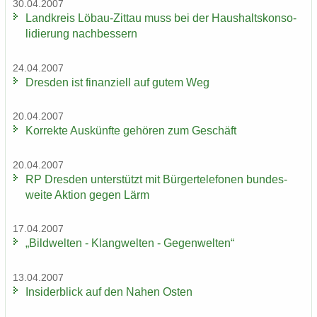
30.04.2007
Land­kreis Löbau-​Zittau muss bei der Haus­halts­kon­so­
li­die­rung nach­bes­sern
24.04.2007
Dres­den ist fi­nan­zi­ell auf gutem Weg
20.04.2007
Kor­rek­te Aus­künf­te ge­hö­ren zum Ge­schäft
20.04.2007
RP Dres­den un­ter­stützt mit Bür­ger­te­le­fo­nen bun­des­
wei­te Ak­ti­on gegen Lärm
17.04.2007
„Bild­wel­ten - Klang­wel­ten - Ge­gen­wel­ten“
13.04.2007
In­si­der­blick auf den Nahen Osten