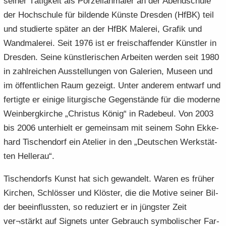
sei­ner Tä­tig­keit als Por­zel­lan­ma­ler an der Abend­schu­le
der Hoch­schu­le für bil­den­de Küns­te Dres­den (HfBK) teil
und stu­dier­te spä­ter an der HfBK Ma­le­rei, Gra­fik und
Wand­ma­le­rei. Seit 1976 ist er frei­schaf­fen­der Künst­ler in
Dres­den. Seine künst­le­ri­schen Ar­bei­ten wer­den seit 1980
in zahl­rei­chen Aus­stel­lun­gen von Ga­le­rien, Mu­se­en und
im öf­fent­li­chen Raum ge­zeigt. Unter an­de­rem ent­warf und
fer­tig­te er ei­ni­ge lit­ur­gi­sche Ge­gen­stän­de für die mo­der­ne
Wein­berg­kir­che „Chris­tus König“ in Ra­de­beul. Von 2003
bis 2006 un­ter­hielt er ge­mein­sam mit sei­nem Sohn Ek­ke­
hard Tisch­endorf ein Ate­lier in den „Deut­schen Werk­stät­
ten Hel­ler­au“.
Tisch­endorfs Kunst hat sich ge­wan­delt. Waren es frü­her
Kir­chen, Schlös­ser und Klös­ter, die die Mo­ti­ve sei­ner Bil­
der be­ein­fluss­ten, so re­du­ziert er in jüngs­ter Zeit
ver¬stärkt auf Si­gnets unter Ge­brauch sym­bo­li­scher Far­