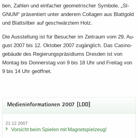
ben, Zah­len und ein­fa­cher geo­me­tri­scher Sym­bo­le. „SI­
GNUM“ prä­sen­tiert unter an­de­rem Col­la­gen aus Blatt­gold
und Blatt­sil­ber auf ge­schwärz­tem Holz.
Die Aus­stel­lung ist für Be­su­cher im Zeit­raum vom 29. Au­
gust 2007 bis 12. Ok­to­ber 2007 zu­gäng­lich. Das Ca­si­no­
ge­bäu­de des Re­gie­rungs­prä­si­di­ums Dres­den ist von
Mon­tag bis Don­ners­tag von 9 bis 18 Uhr und Frei­tag von
9 bis 14 Uhr ge­öff­net.
Me­di­en­in­for­ma­tio­nen 2007 [LDD]
21.12.2007
Vor­sicht beim Spie­len mit Ma­gnet­spiel­zeug!