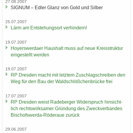
27.08.2007
SI­GNUM – Edler Glanz von Gold und Sil­ber
25.07.2007
Lärm am Ent­ste­hungs­ort ver­hin­dern!
19.07.2007
Ho­yers­wer­da­er Haus­halt muss auf neue Kreis­struk­tur
ein­ge­stellt wer­den
19.07.2007
RP Dres­den macht mit letz­tem Zu­schlag­schrei­ben den
Weg für den Bau der Wald­schlöß­chen­brü­cke frei
17.07.2007
RP Dres­den weist Ra­de­ber­ger Wi­der­spruch hin­sicht­
lich rechts­wirk­sa­mer Grün­dung des Zweck­ver­ban­des
Bischofswerda-​Röderaue zu­rück
29.06.2007