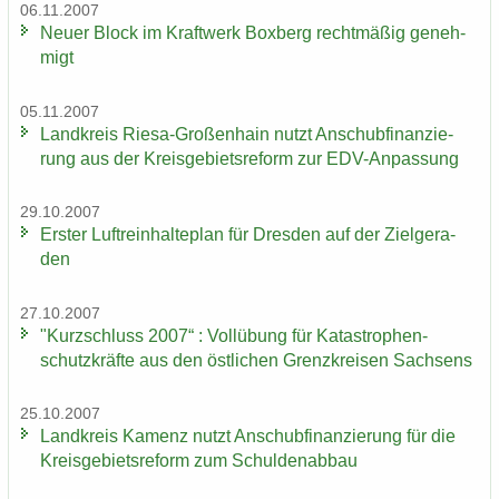
06.11.2007
Neuer Block im Kraft­werk Box­berg recht­mä­ßig ge­neh­
migt
05.11.2007
Land­kreis Riesa-​Großenhain nutzt An­schub­fi­nan­zie­
rung aus der Kreis­ge­biets­re­form zur EDV-​Anpassung
29.10.2007
Ers­ter Luft­rein­hal­te­plan für Dres­den auf der Ziel­ge­ra­
den
27.10.2007
"Kurz­schluss 2007“ : Voll­übung für Ka­ta­stro­phen­
schutz­kräf­te aus den öst­li­chen Grenz­krei­sen Sach­sens
25.10.2007
Land­kreis Ka­menz nutzt An­schub­fi­nan­zie­rung für die
Kreis­ge­biets­re­form zum Schul­den­ab­bau