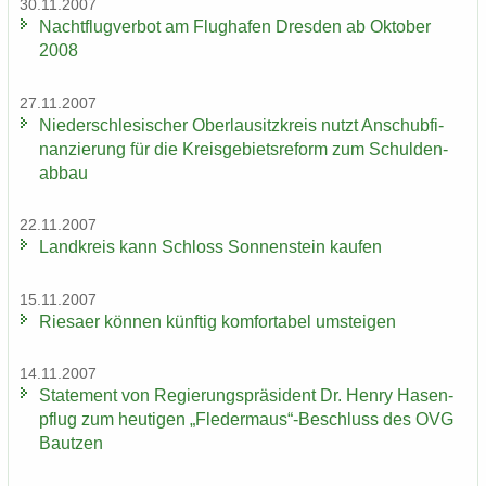
30.11.2007
Nacht­flug­ver­bot am Flug­ha­fen Dres­den ab Ok­to­ber
2008
27.11.2007
Nie­der­schle­si­scher Ober­lau­sitz­kreis nutzt An­schub­fi­
nan­zie­rung für die Kreis­ge­biets­re­form zum Schul­den­
ab­bau
22.11.2007
Land­kreis kann Schloss Son­nen­stein kau­fen
15.11.2007
Rie­sa­er kön­nen künf­tig kom­for­ta­bel um­stei­gen
14.11.2007
State­ment von Re­gie­rungs­prä­si­dent Dr. Henry Ha­sen­
pflug zum heu­ti­gen „Fle­der­maus“-​Beschluss des OVG
Baut­zen