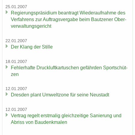
25.01.2007
Re­gie­rungs­prä­si­di­um be­an­tragt Wie­der­auf­nah­me des
Ver­fah­rens zur Auf­trags­ver­ga­be beim Baut­zener Ober­
ver­wal­tungs­ge­richt
22.01.2007
Der Klang der Stil­le
18.01.2007
Feh­ler­haf­te Druck­luft­kar­tu­schen ge­fähr­den Sport­schüt­
zen
12.01.2007
Dres­den plant Um­welt­zo­ne für seine Neu­stadt
12.01.2007
Ver­trag re­gelt erst­ma­lig gleich­zei­ti­ge Sa­nie­rung und
Ab­riss von Bau­denk­ma­len