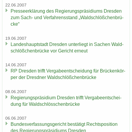
22.06.2007
Pres­se­er­klä­rung des Re­gie­rungs­prä­si­di­ums Dres­den
zum Sach- und Ver­fah­rens­stand „Wald­schlöß­chen­brü­
cke“
19.06.2007
Lan­des­haupt­stadt Dres­den un­ter­liegt in Sa­chen Wald­
schlöß­chen­brü­cke vor Ge­richt er­neut
14.06.2007
RP Dres­den trifft Ver­ga­be­ent­schei­dung für Brü­cken­kör­
per der Dresd­ner Wald­schlöß­chen­brü­cke
08.06.2007
Re­gie­rungs­prä­si­di­um Dres­den trifft Ver­ga­be­ent­schei­
dung für Wald­schlöss­chen­brü­cke
06.06.2007
Bun­des­ver­fas­sungs­ge­richt be­stä­tigt Rechts­po­si­ti­on
des Re­gie­rungs­prä­si­di­ums Dres­den