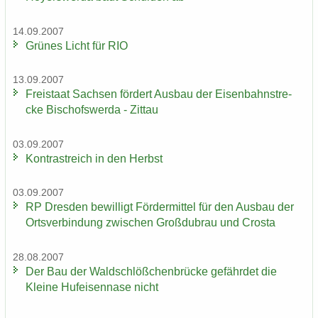
14.09.2007
Grü­nes Licht für RIO
13.09.2007
Frei­staat Sach­sen för­dert Aus­bau der Ei­sen­bahn­stre­
cke Bi­schofs­wer­da - Zit­tau
03.09.2007
Kon­trast­reich in den Herbst
03.09.2007
RP Dres­den be­wil­ligt För­der­mit­tel für den Aus­bau der
Orts­ver­bin­dung zwi­schen Groß­du­brau und Crosta
28.08.2007
Der Bau der Wald­schlöß­chen­brü­cke ge­fähr­det die
Klei­ne Huf­ei­sen­na­se nicht