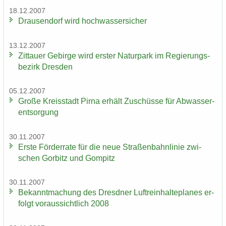
18.12.2007
Drau­sen­dorf wird hoch­was­ser­si­cher
13.12.2007
Zit­tau­er Ge­bir­ge wird ers­ter Na­tur­park im Re­gie­rungs­
be­zirk Dres­den
05.12.2007
Große Kreis­stadt Pirna er­hält Zu­schüs­se für Ab­was­ser­
ent­sor­gung
30.11.2007
Erste För­der­ra­te für die neue Stra­ßen­bahn­li­nie zwi­
schen Gor­bitz und Gom­pitz
30.11.2007
Be­kannt­ma­chung des Dresd­ner Luft­rein­hal­te­pla­nes er­
folgt vor­aus­sicht­lich 2008