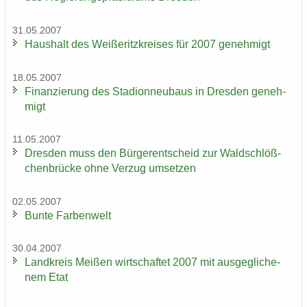
31.05.2007
Haus­halt des Wei­ße­ritz­krei­ses für 2007 ge­neh­migt
18.05.2007
Fi­nan­zie­rung des Sta­di­on­neu­baus in Dres­den ge­neh­
migt
11.05.2007
Dres­den muss den Bür­ger­ent­scheid zur Wald­schlöß­
chen­brü­cke ohne Ver­zug um­set­zen
02.05.2007
Bunte Far­ben­welt
30.04.2007
Land­kreis Mei­ßen wirt­schaf­tet 2007 mit aus­ge­gli­che­
nem Etat