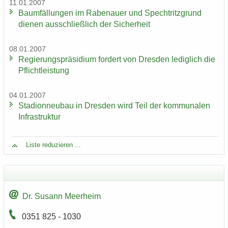
11.01.2007
Baum­fäl­lun­gen im Ra­be­nau­er und Spech­tritz­grund
die­nen aus­schließ­lich der Si­cher­heit
08.01.2007
Re­gie­rungs­prä­si­di­um for­dert von Dres­den le­dig­lich die
Pflicht­leis­tung
04.01.2007
Sta­di­on­neu­bau in Dres­den wird Teil der kom­mu­na­len
In­fra­struk­tur
Liste re­du­zie­ren ...
Dr. Su­sann Meer­heim
0351 825 - 1030