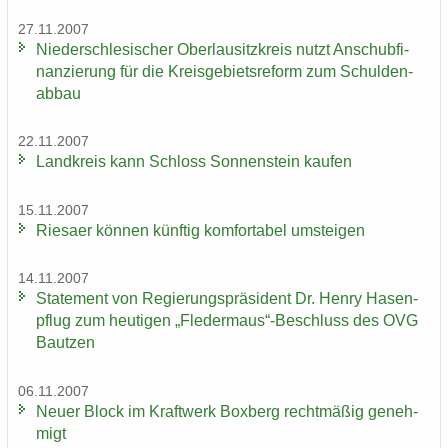
27.11.2007
Nie­der­schle­si­scher Ober­lau­sitz­kreis nutzt An­schub­fi­
nan­zie­rung für die Kreis­ge­biets­re­form zum Schul­den­
ab­bau
22.11.2007
Land­kreis kann Schloss Son­nen­stein kau­fen
15.11.2007
Rie­sa­er kön­nen künf­tig kom­for­ta­bel um­stei­gen
14.11.2007
State­ment von Re­gie­rungs­prä­si­dent Dr. Henry Ha­sen­
pflug zum heu­ti­gen „Fle­der­maus“-​Beschluss des OVG
Baut­zen
06.11.2007
Neuer Block im Kraft­werk Box­berg recht­mä­ßig ge­neh­
migt