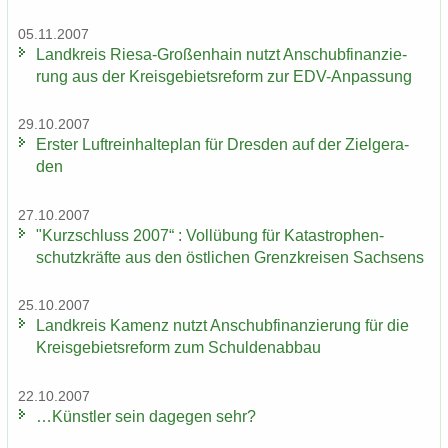
05.11.2007
Land­kreis Riesa-​Großenhain nutzt An­schub­fi­nan­zie­
rung aus der Kreis­ge­biets­re­form zur EDV-​Anpassung
29.10.2007
Ers­ter Luft­rein­hal­te­plan für Dres­den auf der Ziel­ge­ra­
den
27.10.2007
"Kurz­schluss 2007“ : Voll­übung für Ka­ta­stro­phen­
schutz­kräf­te aus den öst­li­chen Grenz­krei­sen Sach­sens
25.10.2007
Land­kreis Ka­menz nutzt An­schub­fi­nan­zie­rung für die
Kreis­ge­biets­re­form zum Schul­den­ab­bau
22.10.2007
…Künst­ler sein da­ge­gen sehr?