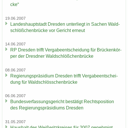
cke“
19.06.2007
Lan­des­haupt­stadt Dres­den un­ter­liegt in Sa­chen Wald­
schlöß­chen­brü­cke vor Ge­richt er­neut
14.06.2007
RP Dres­den trifft Ver­ga­be­ent­schei­dung für Brü­cken­kör­
per der Dresd­ner Wald­schlöß­chen­brü­cke
08.06.2007
Re­gie­rungs­prä­si­di­um Dres­den trifft Ver­ga­be­ent­schei­
dung für Wald­schlöss­chen­brü­cke
06.06.2007
Bun­des­ver­fas­sungs­ge­richt be­stä­tigt Rechts­po­si­ti­on
des Re­gie­rungs­prä­si­di­ums Dres­den
31.05.2007
Haus­halt des Wei­ße­ritz­krei­ses für 2007 ge­neh­migt