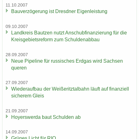
11.10.2007
Bau­ver­zö­ge­rung ist Dresd­ner Ei­gen­leis­tung
09.10.2007
Land­kreis Baut­zen nutzt An­schub­fi­nan­zie­rung für die
Kreis­ge­biets­re­form zum Schul­den­ab­bau
28.09.2007
Neue Pipe­line für rus­si­sches Erd­gas wird Sach­sen
que­ren
27.09.2007
Wie­der­auf­bau der Wei­ße­ritz­tal­bahn läuft auf fi­nan­zi­ell
si­che­rem Gleis
21.09.2007
Ho­yers­wer­da baut Schul­den ab
14.09.2007
Grü­nes Licht für RIO