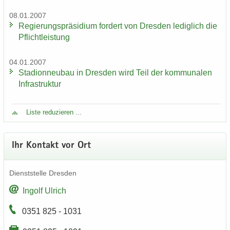
08.01.2007
Re­gie­rungs­prä­si­di­um for­dert von Dres­den le­dig­lich die
Pflicht­leis­tung
04.01.2007
Sta­di­on­neu­bau in Dres­den wird Teil der kom­mu­na­len
In­fra­struk­tur
Liste re­du­zie­ren ...
Ihr Kon­takt vor Ort
Dienst­stel­le Dres­den
In­golf Ul­rich
0351 825 - 1031