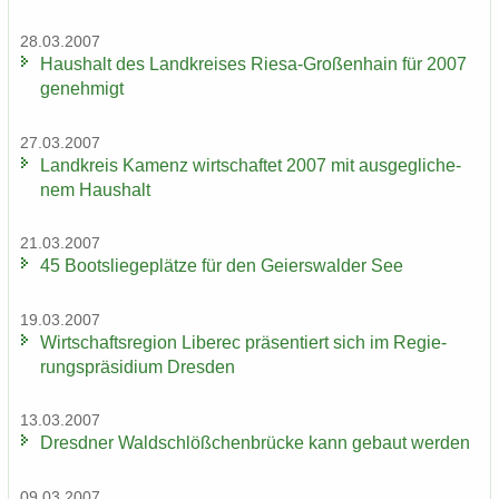
28.03.2007
Haus­halt des Land­krei­ses Riesa-​Großenhain für 2007
ge­neh­migt
27.03.2007
Land­kreis Ka­menz wirt­schaf­tet 2007 mit aus­ge­gli­che­
nem Haus­halt
21.03.2007
45 Boots­lie­ge­plät­ze für den Gei­ers­wal­der See
19.03.2007
Wirt­schafts­re­gi­on Li­be­rec prä­sen­tiert sich im Re­gie­
rungs­prä­si­di­um Dres­den
13.03.2007
Dresd­ner Wald­schlöß­chen­brü­cke kann ge­baut wer­den
09.03.2007