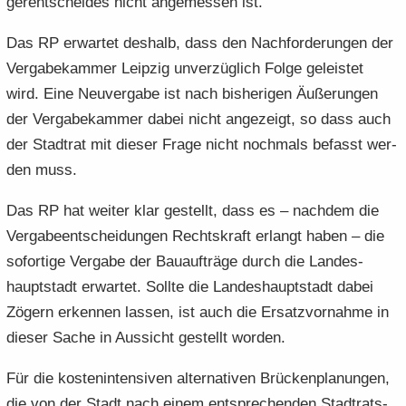
ger­ent­schei­des nicht an­ge­mes­sen ist.
Das RP er­war­tet des­halb, dass den Nach­for­de­run­gen der
Ver­ga­be­kam­mer Leip­zig un­ver­züg­lich Folge ge­leis­tet
wird. Eine Neu­ver­ga­be ist nach bis­he­ri­gen Äu­ße­run­gen
der Ver­ga­be­kam­mer dabei nicht an­ge­zeigt, so dass auch
der Stadt­rat mit die­ser Frage nicht noch­mals be­fasst wer­
den muss.
Das RP hat wei­ter klar ge­stellt, dass es – nach­dem die
Ver­ga­be­ent­schei­dun­gen Rechts­kraft er­langt haben – die
so­for­ti­ge Ver­ga­be der Bau­auf­trä­ge durch die Lan­des­
haupt­stadt er­war­tet. Soll­te die Lan­des­haupt­stadt dabei
Zö­gern er­ken­nen las­sen, ist auch die Er­satz­vor­nah­me in
die­ser Sache in Aus­sicht ge­stellt wor­den.
Für die kos­ten­in­ten­si­ven al­ter­na­ti­ven Brü­cken­pla­nun­gen,
die von der Stadt nach einem ent­spre­chen­den Stadt­rats­