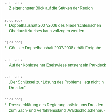
28.06.2007
Ziel­ge­rich­te­ter Blick auf die Stär­ken der Re­gi­on
28.06.2007
Dop­pel­haus­halt 2007/2008 des Nie­der­schle­si­schen
Ober­lau­sitz­krei­ses kann voll­zo­gen wer­den
27.06.2007
Gör­lit­zer Dop­pel­haus­halt 2007/2008 er­hält Frei­ga­be
25.06.2007
Auf der Kö­nig­stei­ner Esels­wie­se ent­steht ein Park­deck
22.06.2007
„Der Schlüs­sel zur Lö­sung des Pro­blems liegt nicht in
Dres­den“
22.06.2007
Pres­se­er­klä­rung des Re­gie­rungs­prä­si­di­ums Dres­den
zum Sach- und Ver­fah­rens­stand „Wald­schlöß­chen­brü­