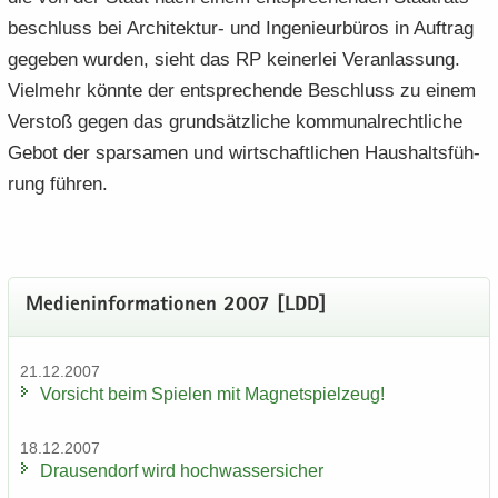
be­schluss bei Architektur-​ und In­ge­nieur­bü­ros in Auf­trag
ge­ge­ben wur­den, sieht das RP kei­ner­lei Ver­an­las­sung.
Viel­mehr könn­te der ent­spre­chen­de Be­schluss zu einem
Ver­stoß gegen das grund­sätz­li­che kom­mu­nal­recht­li­che
Gebot der spar­sa­men und wirt­schaft­li­chen Haus­halts­füh­
rung füh­ren.
Me­di­en­in­for­ma­tio­nen 2007 [LDD]
21.12.2007
Vor­sicht beim Spie­len mit Ma­gnet­spiel­zeug!
18.12.2007
Drau­sen­dorf wird hoch­was­ser­si­cher