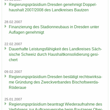
Re­gie­rungs­prä­si­di­um Dres­den ge­neh­migt Dop­pel­
haus­halt 2007/2008 des Land­krei­ses Baut­zen
28.02.2007
Fi­nan­zie­rung des Sta­di­on­neu­baus in Dres­den unter
Auf­la­gen ge­neh­migt
22.02.2007
Dau­er­haf­te Leis­tungs­fä­hig­keit des Land­krei­ses Säch­
si­sche Schweiz durch Haus­halt­kon­so­li­die­rung ge­si­
chert
09.02.2007
Re­gie­rungs­prä­si­di­um Dres­den be­stä­tigt rechts­wirk­sa­
me Grün­dung des Zweck­ver­ban­des Bischofswerda-​
Röderaue
25.01.2007
Re­gie­rungs­prä­si­di­um be­an­tragt Wie­der­auf­nah­me des
Ver­fah­rens zur Auf­trags­ver­ga­be beim Baut­zener Ober­