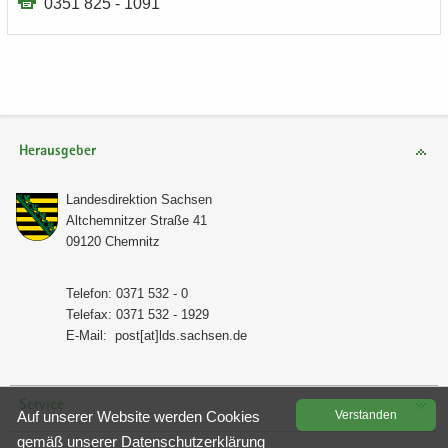
0351 825 - 1091
Herausgeber
Lan­des­di­rek­ti­on Sach­sen
Alt­chem­nit­zer Stra­ße 41
09120 Chem­nitz
Te­le­fon: 0371 532 - 0
Te­le­fax: 0371 532 - 1929
E-​Mail:
post[at]lds.sach­sen.de
Service
Auf un­se­rer Web­site wer­den Coo­kies
Ver­stan­den
gemäß un­se­rer
Da­ten­schutz­er­klä­rung