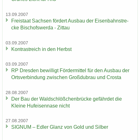
13.09.2007
Frei­staat Sach­sen för­dert Aus­bau der Ei­sen­bahn­stre­
cke Bi­schofs­wer­da - Zit­tau
03.09.2007
Kon­trast­reich in den Herbst
03.09.2007
RP Dres­den be­wil­ligt För­der­mit­tel für den Aus­bau der
Orts­ver­bin­dung zwi­schen Groß­du­brau und Crosta
28.08.2007
Der Bau der Wald­schlöß­chen­brü­cke ge­fähr­det die
Klei­ne Huf­ei­sen­na­se nicht
27.08.2007
SI­GNUM – Edler Glanz von Gold und Sil­ber