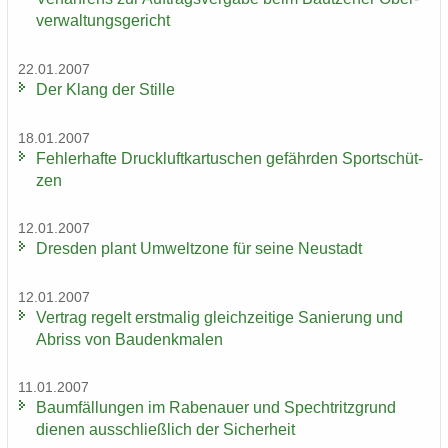
ver­wal­tungs­ge­richt
22.01.2007
Der Klang der Stil­le
18.01.2007
Feh­ler­haf­te Druck­luft­kar­tu­schen ge­fähr­den Sport­schüt­
zen
12.01.2007
Dres­den plant Um­welt­zo­ne für seine Neu­stadt
12.01.2007
Ver­trag re­gelt erst­ma­lig gleich­zei­ti­ge Sa­nie­rung und
Ab­riss von Bau­denk­ma­len
11.01.2007
Baum­fäl­lun­gen im Ra­be­nau­er und Spech­tritz­grund
die­nen aus­schließ­lich der Si­cher­heit