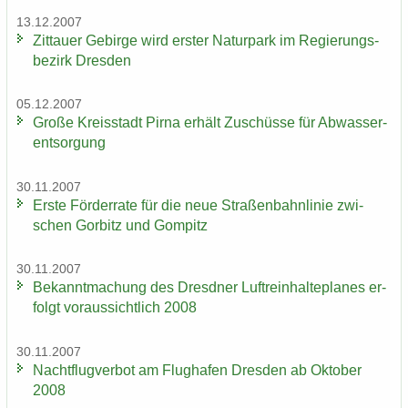
13.12.2007
Zit­tau­er Ge­bir­ge wird ers­ter Na­tur­park im Re­gie­rungs­
be­zirk Dres­den
05.12.2007
Große Kreis­stadt Pirna er­hält Zu­schüs­se für Ab­was­ser­
ent­sor­gung
30.11.2007
Erste För­der­ra­te für die neue Stra­ßen­bahn­li­nie zwi­
schen Gor­bitz und Gom­pitz
30.11.2007
Be­kannt­ma­chung des Dresd­ner Luft­rein­hal­te­pla­nes er­
folgt vor­aus­sicht­lich 2008
30.11.2007
Nacht­flug­ver­bot am Flug­ha­fen Dres­den ab Ok­to­ber
2008