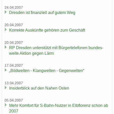
24.04.2007
Dres­den ist fi­nan­zi­ell auf gutem Weg
20.04.2007
Kor­rek­te Aus­künf­te ge­hö­ren zum Ge­schäft
20.04.2007
RP Dres­den un­ter­stützt mit Bür­ger­te­le­fo­nen bun­des­
wei­te Ak­ti­on gegen Lärm
17.04.2007
„Bild­wel­ten - Klang­wel­ten - Ge­gen­wel­ten“
13.04.2007
In­si­der­blick auf den Nahen Osten
05.04.2007
Mehr Kom­fort für S-​Bahn-Nutzer in Elb­flo­renz schon ab
2007