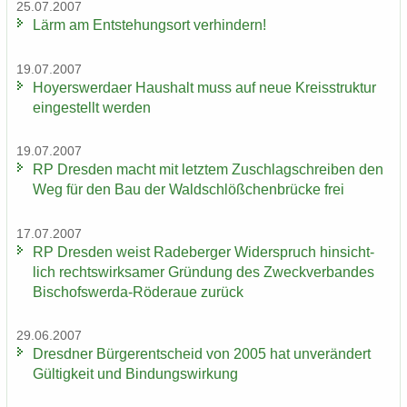
25.07.2007
Lärm am Ent­ste­hungs­ort ver­hin­dern!
19.07.2007
Ho­yers­wer­da­er Haus­halt muss auf neue Kreis­struk­tur
ein­ge­stellt wer­den
19.07.2007
RP Dres­den macht mit letz­tem Zu­schlag­schrei­ben den
Weg für den Bau der Wald­schlöß­chen­brü­cke frei
17.07.2007
RP Dres­den weist Ra­de­ber­ger Wi­der­spruch hin­sicht­
lich rechts­wirk­sa­mer Grün­dung des Zweck­ver­ban­des
Bischofswerda-​Röderaue zu­rück
29.06.2007
Dresd­ner Bür­ger­ent­scheid von 2005 hat un­ver­än­dert
Gül­tig­keit und Bin­dungs­wir­kung