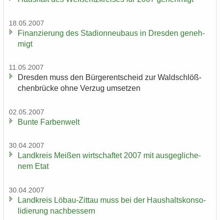
18.05.2007
Fi­nan­zie­rung des Sta­di­on­neu­baus in Dres­den ge­neh­
migt
11.05.2007
Dres­den muss den Bür­ger­ent­scheid zur Wald­schlöß­
chen­brü­cke ohne Ver­zug um­set­zen
02.05.2007
Bunte Far­ben­welt
30.04.2007
Land­kreis Mei­ßen wirt­schaf­tet 2007 mit aus­ge­gli­che­
nem Etat
30.04.2007
Land­kreis Löbau-​Zittau muss bei der Haus­halts­kon­so­
li­die­rung nach­bes­sern