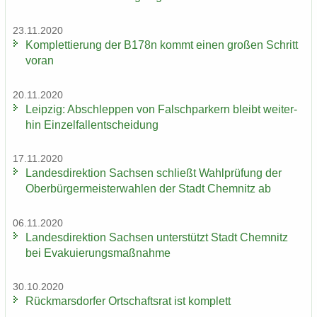
23.11.2020
Kom­plet­tie­rung der B178n kommt einen gro­ßen Schritt
voran
20.11.2020
Leip­zig: Ab­schlep­pen von Falsch­par­kern bleibt wei­ter­
hin Ein­zel­fall­ent­schei­dung
17.11.2020
Lan­des­di­rek­ti­on Sach­sen schließt Wahl­prü­fung der
Ober­bür­ger­meis­ter­wah­len der Stadt Chem­nitz ab
06.11.2020
Lan­des­di­rek­ti­on Sach­sen un­ter­stützt Stadt Chem­nitz
bei Eva­ku­ie­rungs­maß­nah­me
30.10.2020
Rück­mars­dor­fer Ort­schafts­rat ist kom­plett