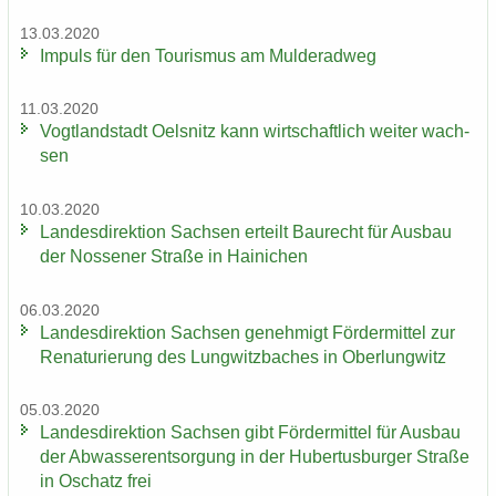
13.03.2020
Im­puls für den Tou­ris­mus am Mul­derad­weg
11.03.2020
Vogt­land­stadt Oels­nitz kann wirt­schaft­lich wei­ter wach­
sen
10.03.2020
Lan­des­di­rek­ti­on Sach­sen er­teilt Bau­recht für Aus­bau
der Nos­se­ner Stra­ße in Hai­ni­chen
06.03.2020
Lan­des­di­rek­ti­on Sach­sen ge­neh­migt För­der­mit­tel zur
Re­na­tu­rie­rung des Lung­witz­ba­ches in Ober­lung­witz
05.03.2020
Lan­des­di­rek­ti­on Sach­sen gibt För­der­mit­tel für Aus­bau
der Ab­was­ser­ent­sor­gung in der Hu­ber­tus­bur­ger Stra­ße
in Oschatz frei