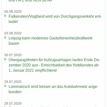
und HR1 sind nicht si­cher
06.08.2020
Fal­ken­stein/Vogt­land wird von Durch­gangs­ver­kehr ent­
las­tet
03.08.2020
Leip­zig kann mo­der­nes Gas­tur­bi­nen­heiz­kraft­werk
bauen
30.07.2020
Über­gangs­fris­ten für Auf­zugs­an­la­gen lau­fen Ende De­
zem­ber 2020 aus - Er­reich­bar­keit des Not­diens­tes ab
1. Ja­nu­ar 2021 ver­pflich­tend
29.07.2020
Lom­matzsch wird bes­ser an das Au­to­bahn­netz an­ge­
bun­den
28.07.2020