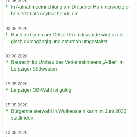
10.06.2020
In Auf­nah­me­ein­rich­tung am Dresd­ner Ham­mer­weg zie­
hen erst­mals Asyl­su­chen­de ein
03.06.2020
Bach im Grim­ma­er Orts­teil Frem­dis­wal­de wird öko­lo­
gisch durch­gän­gig und na­tur­nah um­ge­stal­tet
03.06.2020
Bau­recht für Umbau des Ver­kehrs­kno­tens „Adler“ im
Leip­zi­ger Süd­wes­ten
19.05.2020
Leip­zi­ger OB-​Wahl ist gül­tig
15.05.2020
Bür­ger­meis­ter­wahl in Wol­ken­stein kann im Juni 2020
statt­fin­den
13.05.2020