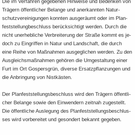
Die im Ver­fah­ren ge­ge­be­nen Hin­wei­se und Be­den­ken von
Trä­gern öf­fent­li­cher Be­lan­ge und an­er­kann­ten Na­tur­
schutz­ver­ei­ni­gun­gen konn­ten aus­ge­räumt oder im Plan­
fest­stel­lung­be­schluss be­rück­sich­tigt wer­den. Durch die
nicht un­er­heb­li­che Ver­brei­te­rung der Stra­ße kommt es je­
doch zu Ein­grif­fen in Natur und Land­schaft, die durch
eine Reihe von Maß­nah­men aus­ge­gli­chen wer­den. Zu den
Aus­gleichs­maß­nah­men ge­hö­ren die Um­ge­stal­tung einer
Furt im Ort Gos­pers­grün, di­ver­se Er­satz­pflan­zun­gen und
die An­brin­gung von Nist­käs­ten.
Der Plan­fest­stel­lungs­be­schluss wird den Trä­gern öf­fent­li­
cher Be­lan­ge sowie den Ein­wen­dern zeit­nah zu­ge­stellt.
Die öf­fent­li­che Aus­le­gung des Plan­fest­stel­lungs­be­schlus­
ses wird vor­be­rei­tet und ge­son­dert be­kannt ge­ge­ben.