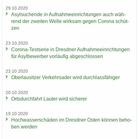
29.10.2020
Asyl­su­chen­de in Auf­nah­me­ein­rich­tun­gen auch wäh­
rend der zwei­ten Welle wirk­sam gegen Co­ro­na schüt­
zen
23.10.2020
Corona-​Testserie in Dresd­ner Auf­nah­me­ein­rich­tun­gen
für Asyl­be­wer­ber vor­läu­fig ab­ge­schlos­sen
23.10.2020
Ober­lau­sit­zer Ver­kehrs­ader wird durch­lass­fä­hi­ger
20.10.2020
Orts­durch­fahrt Lau­ter wird si­che­rer
19.10.2020
Hoch­was­ser­schä­den im Dresd­ner Osten kön­nen be­ho­
ben wer­den