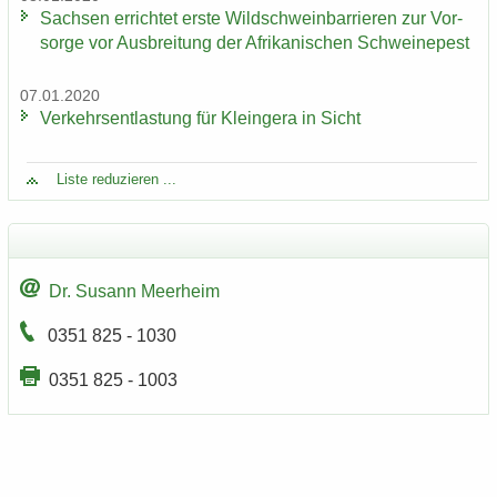
Sach­sen er­rich­tet erste Wild­schwein­bar­rie­ren zur Vor­
sor­ge vor Aus­brei­tung der Afri­ka­ni­schen Schwei­ne­pest
07.01.2020
Ver­kehrs­ent­las­tung für Klein­ge­ra in Sicht
Liste re­du­zie­ren ...
Dr. Su­sann Meer­heim
0351 825 - 1030
0351 825 - 1003