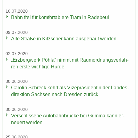
10.07.2020
Bahn frei für kom­for­ta­ble­re Tram in Ra­de­beul
09.07.2020
Alte Stra­ße in Kitz­scher kann aus­ge­baut wer­den
02.07.2020
„Erz­berg­werk Pöhla“ nimmt mit Raum­ord­nungs­ver­fah­
ren erste wich­ti­ge Hürde
30.06.2020
Ca­ro­lin Schreck kehrt als Vi­ze­prä­si­den­tin der Lan­des­
di­rek­ti­on Sach­sen nach Dres­den zu­rück
30.06.2020
Ver­schlis­se­ne Au­to­bahn­brü­cke bei Grim­ma kann er­
neu­ert wer­den
25.06.2020