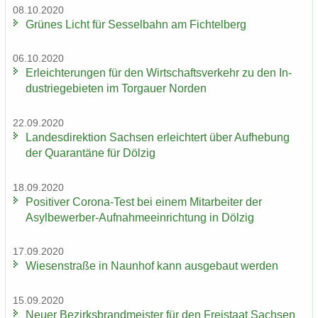
08.10.2020
Grü­nes Licht für Ses­sel­bahn am Fich­tel­berg
06.10.2020
Er­leich­te­run­gen für den Wirt­schafts­ver­kehr zu den In­
dus­trie­ge­bie­ten im Tor­gau­er Nor­den
22.09.2020
Lan­des­di­rek­ti­on Sach­sen er­leich­tert über Auf­he­bung
der Qua­ran­tä­ne für Döl­zig
18.09.2020
Po­si­ti­ver Corona-​Test bei einem Mit­ar­bei­ter der
Asylbewerber-​Aufnahmeeinrichtung in Döl­zig
17.09.2020
Wie­sen­stra­ße in Naun­hof kann aus­ge­baut wer­den
15.09.2020
Neuer Be­zirks­brand­meis­ter für den Frei­staat Sach­sen