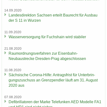
14.09.2020
Lan­des­di­rek­ti­on Sach­sen er­teilt Bau­recht für Aus­bau
der S 11 in Wur­zen
11.09.2020
Was­ser­ver­sor­gung für Fuchs­hain wird sta­bi­ler
21.08.2020
Raum­ord­nungs­ver­fah­ren zur Eisenbahn-​
Neubaustrecke Dresden-​Prag ab­ge­schlos­sen
11.08.2020
Säch­si­sche Corona-​Hilfe: An­trags­frist für Un­ter­brin­
gungs­zu­schuss an Grenz­pend­ler läuft am 31. Au­gust
2020 aus
07.08.2020
De­fi­bril­la­to­ren der Marke Te­le­fun­ken AED Mo­del­le FA1