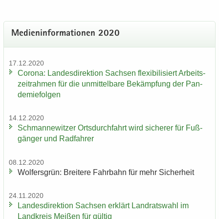
Me­di­en­in­for­ma­tio­nen 2020
17.12.2020
Co­ro­na: Lan­des­di­rek­ti­on Sach­sen fle­xi­bi­li­siert Ar­beits­
zeit­rah­men für die un­mit­tel­ba­re Be­kämp­fung der Pan­
de­mie­fol­gen
14.12.2020
Sch­man­ne­wit­zer Orts­durch­fahrt wird si­che­rer für Fuß­
gän­ger und Rad­fah­rer
08.12.2020
Wol­fers­grün: Brei­te­re Fahr­bahn für mehr Si­cher­heit
24.11.2020
Lan­des­di­rek­ti­on Sach­sen er­klärt Land­rats­wahl im
Land­kreis Mei­ßen für gül­tig