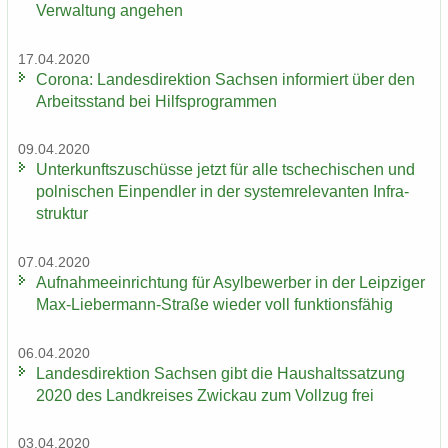
Ver­wal­tung an­ge­hen
17.04.2020
Co­ro­na: Lan­des­di­rek­ti­on Sach­sen in­for­miert über den
Ar­beits­stand bei Hilfs­pro­gram­men
09.04.2020
Un­ter­kunfts­zu­schüs­se jetzt für alle tsche­chi­schen und
pol­ni­schen Ein­pend­ler in der sys­tem­re­le­van­ten In­fra­
struk­tur
07.04.2020
Auf­nah­me­ein­rich­tung für Asyl­be­wer­ber in der Leip­zi­ger
Max-​Liebermann-Straße wie­der voll funk­ti­ons­fä­hig
06.04.2020
Lan­des­di­rek­ti­on Sach­sen gibt die Haus­halts­sat­zung
2020 des Land­krei­ses Zwi­ckau zum Voll­zug frei
03.04.2020