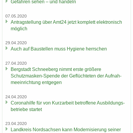
Ge­fah­ren sehen – und han­deln
07.05.2020
An­trag­stel­lung über Amt24 jetzt kom­plett elek­tro­nisch
mög­lich
29.04.2020
Auch auf Bau­stel­len muss Hy­gie­ne herr­schen
27.04.2020
Berg­stadt Schnee­berg nimmt erste grö­ße­re
Schutzmasken-​Spende der Ge­flüch­te­ten der Auf­nah­
me­ein­rich­tung ent­ge­gen
24.04.2020
Co­ro­na­hil­fe für von Kurz­ar­beit be­trof­fe­ne Aus­bil­dungs­
be­trie­be star­tet
23.04.2020
Land­kreis Nord­sach­sen kann Mo­der­ni­sie­rung sei­ner