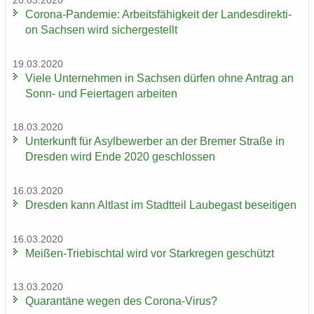
20.03.2020
Corona-​Pandemie: Ar­beits­fä­hig­keit der Lan­des­di­rek­ti­
on Sach­sen wird si­cher­ge­stellt
19.03.2020
Viele Un­ter­neh­men in Sach­sen dür­fen ohne An­trag an
Sonn- und Fei­er­ta­gen ar­bei­ten
18.03.2020
Un­ter­kunft für Asyl­be­wer­ber an der Bre­mer Stra­ße in
Dres­den wird Ende 2020 ge­schlos­sen
16.03.2020
Dres­den kann Alt­last im Stadt­teil Lau­be­gast be­sei­ti­gen
16.03.2020
Meißen-​Triebischtal wird vor Stark­re­gen ge­schützt
13.03.2020
Qua­ran­tä­ne wegen des Corona-​Virus?