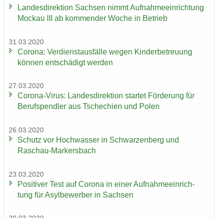
Lan­des­di­rek­ti­on Sach­sen nimmt Auf­nah­me­ein­rich­tung
Mo­ckau III ab kom­men­der Woche in Be­trieb
31.03.2020
Co­ro­na: Ver­dienst­aus­fäl­le wegen Kin­der­be­treu­ung
kön­nen ent­schä­digt wer­den
27.03.2020
Corona-​Virus: Lan­des­di­rek­ti­on star­tet För­de­rung für
Be­rufs­pend­ler aus Tsche­chi­en und Polen
26.03.2020
Schutz vor Hoch­was­ser in Schwar­zen­berg und
Raschau-​Markersbach
23.03.2020
Po­si­ti­ver Test auf Co­ro­na in einer Auf­nah­me­ein­rich­
tung für Asyl­be­wer­ber in Sach­sen