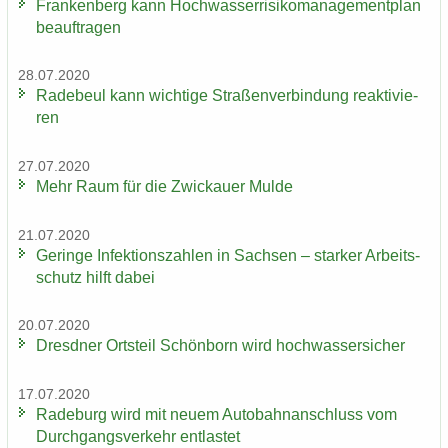
Fran­ken­berg kann Hoch­was­ser­ri­si­ko­ma­nage­ment­plan
be­auf­tra­gen
28.07.2020
Ra­de­beul kann wich­ti­ge Stra­ßen­ver­bin­dung re­ak­ti­vie­
ren
27.07.2020
Mehr Raum für die Zwi­ckau­er Mulde
21.07.2020
Ge­rin­ge In­fek­ti­ons­zah­len in Sach­sen – star­ker Ar­beits­
schutz hilft dabei
20.07.2020
Dresd­ner Orts­teil Schön­born wird hoch­was­ser­si­cher
17.07.2020
Ra­de­burg wird mit neuem Au­to­bahn­an­schluss vom
Durch­gangs­ver­kehr ent­las­tet