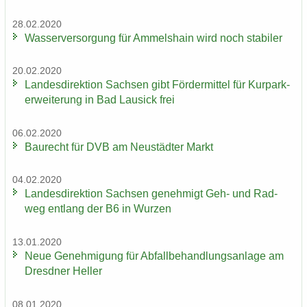
28.02.2020
Was­ser­ver­sor­gung für Am­mels­hain wird noch sta­bi­ler
20.02.2020
Lan­des­di­rek­ti­on Sach­sen gibt För­der­mit­tel für Kur­park­
erwei­te­rung in Bad Lau­sick frei
06.02.2020
Bau­recht für DVB am Neu­städ­ter Markt
04.02.2020
Lan­des­di­rek­ti­on Sach­sen ge­neh­migt Geh- und Rad­
weg ent­lang der B6 in Wur­zen
13.01.2020
Neue Ge­neh­mi­gung für Ab­fall­be­hand­lungs­an­la­ge am
Dresd­ner Hel­ler
08.01.2020