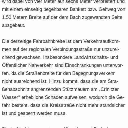
wird dabei von vier Meter auf sechs Meter ver­brei­tert und
mit einem ein­sei­tig be­geh­ba­ren Ban­kett bzw. Geh­weg von
1,50 Me­tern Brei­te auf der dem Bach zu­ge­wand­ten Seite
aus­ge­baut.
Die der­zei­ti­ge Fahr­bahn­brei­te ist dem Ver­kehrs­auf­kom­
men auf der re­gio­na­len Ver­bin­dungs­stra­ße nur un­zu­rei­
chend ge­wach­sen. Ins­be­son­de­re Landwirtschafts-​ und
Öf­fent­li­cher Nah­ver­kehr sind Ein­schrän­kun­gen un­ter­wor­
fen, da die Stra­ßen­brei­te für den Be­geg­nungs­ver­kehr
nicht aus­rei­chend ist. Hinzu kommt, dass die am Stra­
ßen­ab­schnitt an­gren­zen­den Stütz­mau­ern am „Cri­nitzer
Was­ser“ er­heb­li­che Schä­den auf­wei­sen, wo­durch die Ge­
fahr be­steht, dass die Kreis­stra­ße nicht mehr stand­si­cher
ist und ge­sperrt wer­den muss.