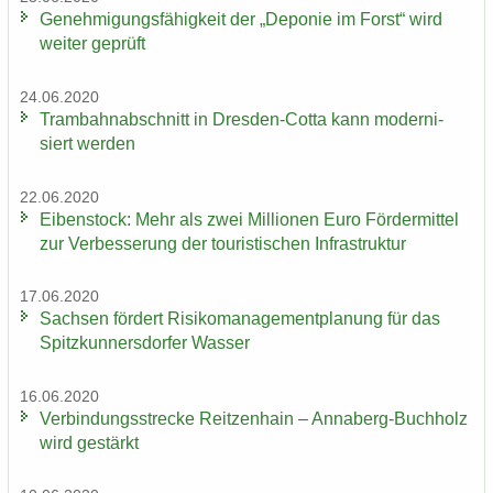
Ge­neh­mi­gungs­fä­hig­keit der „De­po­nie im Forst“ wird
wei­ter ge­prüft
24.06.2020
Tram­bahn­ab­schnitt in Dresden-​Cotta kann mo­der­ni­
siert wer­den
22.06.2020
Ei­ben­stock: Mehr als zwei Mil­lio­nen Euro För­der­mit­tel
zur Ver­bes­se­rung der tou­ris­ti­schen In­fra­struk­tur
17.06.2020
Sach­sen för­dert Ri­si­ko­ma­nage­ment­pla­nung für das
Spitz­kun­ners­dor­fer Was­ser
16.06.2020
Ver­bin­dungs­stre­cke Reit­zen­hain – Annaberg-​Buchholz
wird ge­stärkt