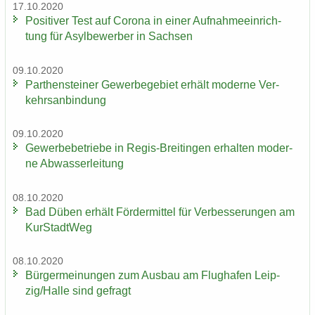
17.10.2020
Po­si­ti­ver Test auf Co­ro­na in einer Auf­nah­me­ein­rich­
tung für Asyl­be­wer­ber in Sach­sen
09.10.2020
Par­then­stei­ner Ge­wer­be­ge­biet er­hält mo­der­ne Ver­
kehrs­an­bin­dung
09.10.2020
Ge­wer­be­be­trie­be in Regis-​Breitingen er­hal­ten mo­der­
ne Ab­was­ser­lei­tung
08.10.2020
Bad Düben er­hält För­der­mit­tel für Ver­bes­se­run­gen am
Kur­Stadt­Weg
08.10.2020
Bür­ger­mei­nun­gen zum Aus­bau am Flug­ha­fen Leip­
zig/Halle sind ge­fragt