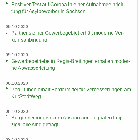
Po­si­ti­ver Test auf Co­ro­na in einer Auf­nah­me­ein­rich­
tung für Asyl­be­wer­ber in Sach­sen
09.10.2020
Par­then­stei­ner Ge­wer­be­ge­biet er­hält mo­der­ne Ver­
kehrs­an­bin­dung
09.10.2020
Ge­wer­be­be­trie­be in Regis-​Breitingen er­hal­ten mo­der­
ne Ab­was­ser­lei­tung
08.10.2020
Bad Düben er­hält För­der­mit­tel für Ver­bes­se­run­gen am
Kur­Stadt­Weg
08.10.2020
Bür­ger­mei­nun­gen zum Aus­bau am Flug­ha­fen Leip­
zig/Halle sind ge­fragt
08.10.2020