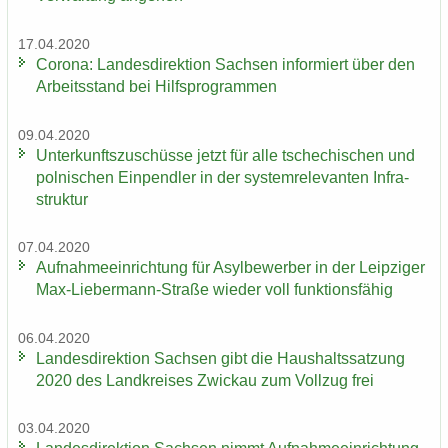
17.04.2020
Co­ro­na: Lan­des­di­rek­ti­on Sach­sen in­for­miert über den
Ar­beits­stand bei Hilfs­pro­gram­men
09.04.2020
Un­ter­kunfts­zu­schüs­se jetzt für alle tsche­chi­schen und
pol­ni­schen Ein­pend­ler in der sys­tem­re­le­van­ten In­fra­
struk­tur
07.04.2020
Auf­nah­me­ein­rich­tung für Asyl­be­wer­ber in der Leip­zi­ger
Max-​Liebermann-Straße wie­der voll funk­ti­ons­fä­hig
06.04.2020
Lan­des­di­rek­ti­on Sach­sen gibt die Haus­halts­sat­zung
2020 des Land­krei­ses Zwi­ckau zum Voll­zug frei
03.04.2020