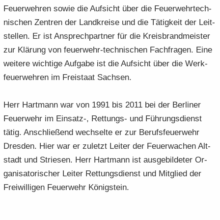
Feu­er­weh­ren sowie die Auf­sicht über die Feu­er­wehr­tech­
ni­schen Zen­tren der Land­krei­se und die Tä­tig­keit der Leit­
stel­len. Er ist An­sprech­part­ner für die Kreis­brand­meis­ter
zur Klä­rung von feuerwehr-​technischen Fach­fra­gen. Eine
wei­te­re wich­ti­ge Auf­ga­be ist die Auf­sicht über die Werk­
feu­er­weh­ren im Frei­staat Sach­sen.
Herr Hart­mann war von 1991 bis 2011 bei der Ber­li­ner
Feu­er­wehr im Einsatz-​, Rettungs-​ und Füh­rungs­dienst
tätig. An­schlie­ßend wech­sel­te er zur Be­rufs­feu­er­wehr
Dres­den. Hier war er zu­letzt Lei­ter der Feu­er­wa­chen Alt­
stadt und Strie­sen. Herr Hart­mann ist aus­ge­bil­de­ter Or­
ga­ni­sa­to­ri­scher Lei­ter Ret­tungs­dienst und Mit­glied der
Frei­wil­li­gen Feu­er­wehr Kö­nig­stein.