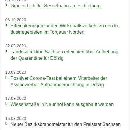
Grü­nes Licht für Ses­sel­bahn am Fich­tel­berg
06.10.2020
Er­leich­te­run­gen für den Wirt­schafts­ver­kehr zu den In­
dus­trie­ge­bie­ten im Tor­gau­er Nor­den
22.09.2020
Lan­des­di­rek­ti­on Sach­sen er­leich­tert über Auf­he­bung
der Qua­ran­tä­ne für Döl­zig
18.09.2020
Po­si­ti­ver Corona-​Test bei einem Mit­ar­bei­ter der
Asylbewerber-​Aufnahmeeinrichtung in Döl­zig
17.09.2020
Wie­sen­stra­ße in Naun­hof kann aus­ge­baut wer­den
15.09.2020
Neuer Be­zirks­brand­meis­ter für den Frei­staat Sach­sen