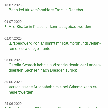
10.07.2020
Bahn frei für kom­for­ta­ble­re Tram in Ra­de­beul
09.07.2020
Alte Stra­ße in Kitz­scher kann aus­ge­baut wer­den
02.07.2020
„Erz­berg­werk Pöhla“ nimmt mit Raum­ord­nungs­ver­fah­
ren erste wich­ti­ge Hürde
30.06.2020
Ca­ro­lin Schreck kehrt als Vi­ze­prä­si­den­tin der Lan­des­
di­rek­ti­on Sach­sen nach Dres­den zu­rück
30.06.2020
Ver­schlis­se­ne Au­to­bahn­brü­cke bei Grim­ma kann er­
neu­ert wer­den
25.06.2020