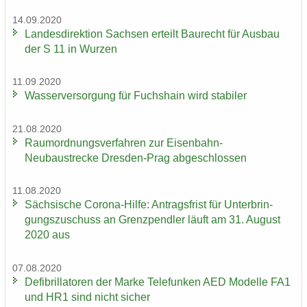
14.09.2020
Lan­des­di­rek­ti­on Sach­sen er­teilt Bau­recht für Aus­bau
der S 11 in Wur­zen
11.09.2020
Was­ser­ver­sor­gung für Fuchs­hain wird sta­bi­ler
21.08.2020
Raum­ord­nungs­ver­fah­ren zur Eisenbahn-​
Neubaustrecke Dresden-​Prag ab­ge­schlos­sen
11.08.2020
Säch­si­sche Corona-​Hilfe: An­trags­frist für Un­ter­brin­
gungs­zu­schuss an Grenz­pend­ler läuft am 31. Au­gust
2020 aus
07.08.2020
De­fi­bril­la­to­ren der Marke Te­le­fun­ken AED Mo­del­le FA1
und HR1 sind nicht si­cher