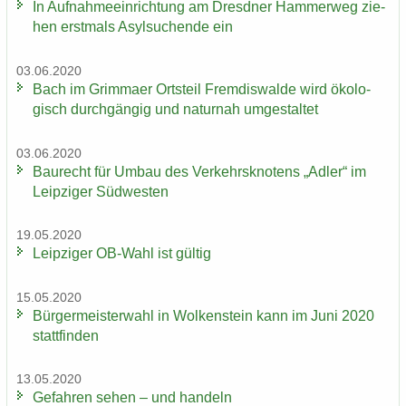
In Auf­nah­me­ein­rich­tung am Dresd­ner Ham­mer­weg zie­
hen erst­mals Asyl­su­chen­de ein
03.06.2020
Bach im Grim­ma­er Orts­teil Frem­dis­wal­de wird öko­lo­
gisch durch­gän­gig und na­tur­nah um­ge­stal­tet
03.06.2020
Bau­recht für Umbau des Ver­kehrs­kno­tens „Adler“ im
Leip­zi­ger Süd­wes­ten
19.05.2020
Leip­zi­ger OB-​Wahl ist gül­tig
15.05.2020
Bür­ger­meis­ter­wahl in Wol­ken­stein kann im Juni 2020
statt­fin­den
13.05.2020
Ge­fah­ren sehen – und han­deln