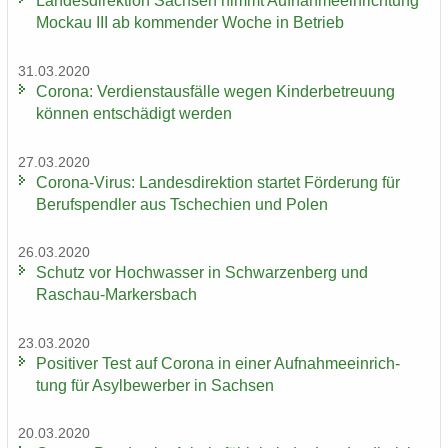
Lan­des­di­rek­ti­on Sach­sen nimmt Auf­nah­me­ein­rich­tung
Mo­ckau III ab kom­men­der Woche in Be­trieb
31.03.2020
Co­ro­na: Ver­dienst­aus­fäl­le wegen Kin­der­be­treu­ung
kön­nen ent­schä­digt wer­den
27.03.2020
Corona-​Virus: Lan­des­di­rek­ti­on star­tet För­de­rung für
Be­rufs­pend­ler aus Tsche­chi­en und Polen
26.03.2020
Schutz vor Hoch­was­ser in Schwar­zen­berg und
Raschau-​Markersbach
23.03.2020
Po­si­ti­ver Test auf Co­ro­na in einer Auf­nah­me­ein­rich­
tung für Asyl­be­wer­ber in Sach­sen
20.03.2020