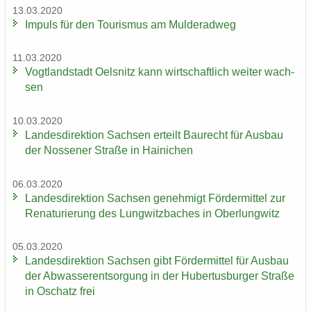
13.03.2020
Im­puls für den Tou­ris­mus am Mul­derad­weg
11.03.2020
Vogt­land­stadt Oels­nitz kann wirt­schaft­lich wei­ter wach­
sen
10.03.2020
Lan­des­di­rek­ti­on Sach­sen er­teilt Bau­recht für Aus­bau
der Nos­se­ner Stra­ße in Hai­ni­chen
06.03.2020
Lan­des­di­rek­ti­on Sach­sen ge­neh­migt För­der­mit­tel zur
Re­na­tu­rie­rung des Lung­witz­ba­ches in Ober­lung­witz
05.03.2020
Lan­des­di­rek­ti­on Sach­sen gibt För­der­mit­tel für Aus­bau
der Ab­was­ser­ent­sor­gung in der Hu­ber­tus­bur­ger Stra­ße
in Oschatz frei