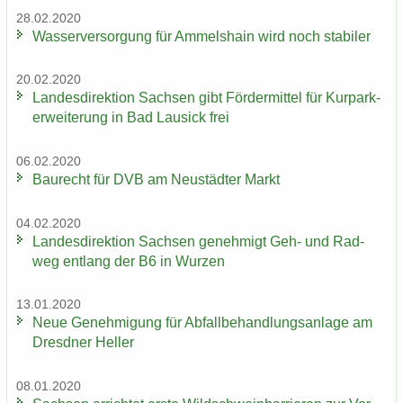
28.02.2020
Was­ser­ver­sor­gung für Am­mels­hain wird noch sta­bi­ler
20.02.2020
Lan­des­di­rek­ti­on Sach­sen gibt För­der­mit­tel für Kur­park­
erwei­te­rung in Bad Lau­sick frei
06.02.2020
Bau­recht für DVB am Neu­städ­ter Markt
04.02.2020
Lan­des­di­rek­ti­on Sach­sen ge­neh­migt Geh- und Rad­
weg ent­lang der B6 in Wur­zen
13.01.2020
Neue Ge­neh­mi­gung für Ab­fall­be­hand­lungs­an­la­ge am
Dresd­ner Hel­ler
08.01.2020