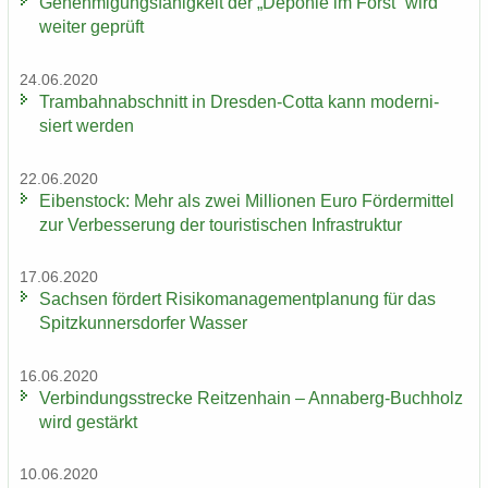
Ge­neh­mi­gungs­fä­hig­keit der „De­po­nie im Forst“ wird
wei­ter ge­prüft
24.06.2020
Tram­bahn­ab­schnitt in Dresden-​Cotta kann mo­der­ni­
siert wer­den
22.06.2020
Ei­ben­stock: Mehr als zwei Mil­lio­nen Euro För­der­mit­tel
zur Ver­bes­se­rung der tou­ris­ti­schen In­fra­struk­tur
17.06.2020
Sach­sen för­dert Ri­si­ko­ma­nage­ment­pla­nung für das
Spitz­kun­ners­dor­fer Was­ser
16.06.2020
Ver­bin­dungs­stre­cke Reit­zen­hain – Annaberg-​Buchholz
wird ge­stärkt
10.06.2020