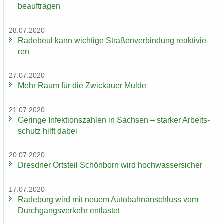
be­auf­tra­gen
28.07.2020
Ra­de­beul kann wich­ti­ge Stra­ßen­ver­bin­dung re­ak­ti­vie­
ren
27.07.2020
Mehr Raum für die Zwi­ckau­er Mulde
21.07.2020
Ge­rin­ge In­fek­ti­ons­zah­len in Sach­sen – star­ker Ar­beits­
schutz hilft dabei
20.07.2020
Dresd­ner Orts­teil Schön­born wird hoch­was­ser­si­cher
17.07.2020
Ra­de­burg wird mit neuem Au­to­bahn­an­schluss vom
Durch­gangs­ver­kehr ent­las­tet