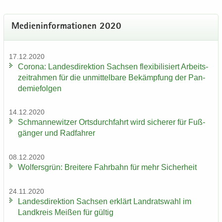
Me­di­en­in­for­ma­tio­nen 2020
17.12.2020
Co­ro­na: Lan­des­di­rek­ti­on Sach­sen fle­xi­bi­li­siert Ar­beits­
zeit­rah­men für die un­mit­tel­ba­re Be­kämp­fung der Pan­
de­mie­fol­gen
14.12.2020
Sch­man­ne­wit­zer Orts­durch­fahrt wird si­che­rer für Fuß­
gän­ger und Rad­fah­rer
08.12.2020
Wol­fers­grün: Brei­te­re Fahr­bahn für mehr Si­cher­heit
24.11.2020
Lan­des­di­rek­ti­on Sach­sen er­klärt Land­rats­wahl im
Land­kreis Mei­ßen für gül­tig