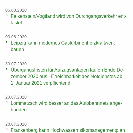
06.08.2020
Fal­ken­stein/Vogt­land wird von Durch­gangs­ver­kehr ent­
las­tet
03.08.2020
Leip­zig kann mo­der­nes Gas­tur­bi­nen­heiz­kraft­werk
bauen
30.07.2020
Über­gangs­fris­ten für Auf­zugs­an­la­gen lau­fen Ende De­
zem­ber 2020 aus - Er­reich­bar­keit des Not­diens­tes ab
1. Ja­nu­ar 2021 ver­pflich­tend
29.07.2020
Lom­matzsch wird bes­ser an das Au­to­bahn­netz an­ge­
bun­den
28.07.2020
Fran­ken­berg kann Hoch­was­ser­ri­si­ko­ma­nage­ment­plan