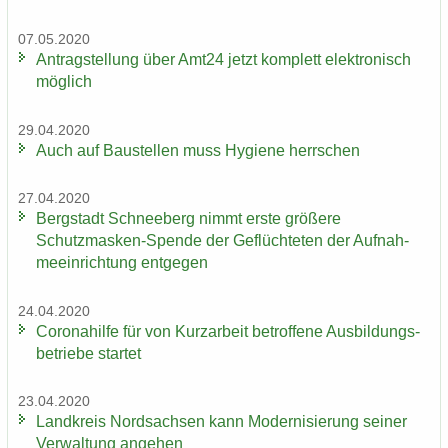
07.05.2020
An­trag­stel­lung über Amt24 jetzt kom­plett elek­tro­nisch
mög­lich
29.04.2020
Auch auf Bau­stel­len muss Hy­gie­ne herr­schen
27.04.2020
Berg­stadt Schnee­berg nimmt erste grö­ße­re
Schutzmasken-​Spende der Ge­flüch­te­ten der Auf­nah­
me­ein­rich­tung ent­ge­gen
24.04.2020
Co­ro­na­hil­fe für von Kurz­ar­beit be­trof­fe­ne Aus­bil­dungs­
be­trie­be star­tet
23.04.2020
Land­kreis Nord­sach­sen kann Mo­der­ni­sie­rung sei­ner
Ver­wal­tung an­ge­hen