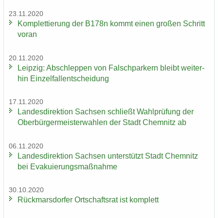
23.11.2020
Kom­plet­tie­rung der B178n kommt einen gro­ßen Schritt
voran
20.11.2020
Leip­zig: Ab­schlep­pen von Falsch­par­kern bleibt wei­ter­
hin Ein­zel­fall­ent­schei­dung
17.11.2020
Lan­des­di­rek­ti­on Sach­sen schließt Wahl­prü­fung der
Ober­bür­ger­meis­ter­wah­len der Stadt Chem­nitz ab
06.11.2020
Lan­des­di­rek­ti­on Sach­sen un­ter­stützt Stadt Chem­nitz
bei Eva­ku­ie­rungs­maß­nah­me
30.10.2020
Rück­mars­dor­fer Ort­schafts­rat ist kom­plett