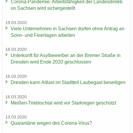
Corona-​Pandemie: Ar­beits­fä­hig­keit der Lan­des­di­rek­ti­
on Sach­sen wird si­cher­ge­stellt
19.03.2020
Viele Un­ter­neh­men in Sach­sen dür­fen ohne An­trag an
Sonn- und Fei­er­ta­gen ar­bei­ten
18.03.2020
Un­ter­kunft für Asyl­be­wer­ber an der Bre­mer Stra­ße in
Dres­den wird Ende 2020 ge­schlos­sen
16.03.2020
Dres­den kann Alt­last im Stadt­teil Lau­be­gast be­sei­ti­gen
16.03.2020
Meißen-​Triebischtal wird vor Stark­re­gen ge­schützt
13.03.2020
Qua­ran­tä­ne wegen des Corona-​Virus?