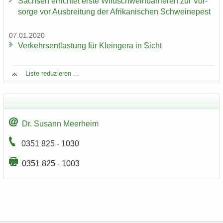
Sach­sen er­rich­tet erste Wild­schwein­bar­rie­ren zur Vor­
sor­ge vor Aus­brei­tung der Afri­ka­ni­schen Schwei­ne­pest
07.01.2020
Ver­kehrs­ent­las­tung für Klein­ge­ra in Sicht
Liste re­du­zie­ren ...
Dr. Su­sann Meer­heim
0351 825 - 1030
0351 825 - 1003