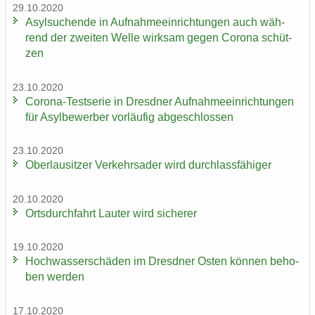
29.10.2020
Asyl­su­chen­de in Auf­nah­me­ein­rich­tun­gen auch wäh­
rend der zwei­ten Welle wirk­sam gegen Co­ro­na schüt­
zen
23.10.2020
Corona-​Testserie in Dresd­ner Auf­nah­me­ein­rich­tun­gen
für Asyl­be­wer­ber vor­läu­fig ab­ge­schlos­sen
23.10.2020
Ober­lau­sit­zer Ver­kehrs­ader wird durch­lass­fä­hi­ger
20.10.2020
Orts­durch­fahrt Lau­ter wird si­che­rer
19.10.2020
Hoch­was­ser­schä­den im Dresd­ner Osten kön­nen be­ho­
ben wer­den
17.10.2020