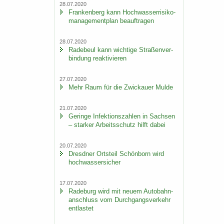
28.07.2020
Fran­ken­berg kann Hoch­was­ser­ri­si­ko­
ma­nage­ment­plan be­auf­tra­gen
28.07.2020
Ra­de­beul kann wich­ti­ge Stra­ßen­ver­
bin­dung re­ak­ti­vie­ren
27.07.2020
Mehr Raum für die Zwi­ckau­er Mulde
21.07.2020
Ge­rin­ge In­fek­ti­ons­zah­len in Sach­sen
– star­ker Ar­beits­schutz hilft dabei
20.07.2020
Dresd­ner Orts­teil Schön­born wird
hoch­was­ser­si­cher
17.07.2020
Ra­de­burg wird mit neuem Au­to­bahn­
an­schluss vom Durch­gangs­ver­kehr
ent­las­tet