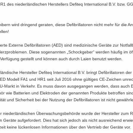
 des nie­der­län­di­schen Her­stel­lers De­fi­teq In­ter­na­tio­nal B.V. bzw. G
ei­bern wird drin­gend ge­ra­ten, diese De­fi­bril­la­to­ren nicht mehr für die 
el­len!
sier­te Ex­ter­ne De­fi­bril­la­to­ren (AED) sind me­di­zi­ni­sche Ge­rä­te zur Not­fal
rz­pro­ble­men. Diese so­ge­nann­ten „Schock­ge­ber“ wer­den häu­fig im öf­f
er­fü­gung ge­stellt und kön­nen auch durch Laien be­nutzt wer­den.
län­di­sche Her­stel­ler De­fi­teq In­ter­na­tio­nal B.V. bringt De­fi­bril­la­to­ren 
 AED Mo­dell FA1 und HR1 seit Juli 2016 ohne gül­ti­ges CE-​Zeichen un­rec
-​Markt in Ver­kehr. Es muss davon aus­ge­gan­gen wer­den, dass auch Er­s
ör wie Bat­te­rien und Elek­tro­den der ge­nann­ten Pro­duk­te be­trof­fen sin
li­tät und Si­cher­heit bei der Nut­zung der De­fi­bril­la­to­ren ist nicht ge­währ­le
r nie­der­län­di­schen Über­wa­chungs­be­hör­de wurde der Her­stel­ler zum R
nen Ge­rä­te auf­ge­for­dert. Dies hat sich je­doch als nicht aus­rei­chend er­wi
­zeit keine lü­cken­lo­sen In­for­ma­tio­nen über den Ver­trieb der Ge­rä­te vor.