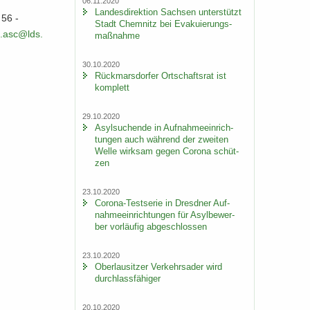
06.11.2020
Lan­des­di­rek­ti­on Sach­sen un­ter­stützt
56 -​
Stadt Chem­nitz bei Eva­ku­ie­rungs­
.​asc@lds.​
maß­nah­me
30.10.2020
Rück­mars­dor­fer Ort­schafts­rat ist
kom­plett
29.10.2020
Asyl­su­chen­de in Auf­nah­me­ein­rich­
tun­gen auch wäh­rend der zwei­ten
Welle wirk­sam gegen Co­ro­na schüt­
zen
23.10.2020
Corona-​Testserie in Dresd­ner Auf­
nah­me­ein­rich­tun­gen für Asyl­be­wer­
ber vor­läu­fig ab­ge­schlos­sen
23.10.2020
Ober­lau­sit­zer Ver­kehrs­ader wird
durch­lass­fä­hi­ger
20.10.2020