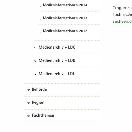
Me­di­en­in­for­ma­tio­nen 2014
Fra­gen zur
Technische
Me­di­en­in­for­ma­tio­nen 2013
sachsen.​
Me­di­en­in­for­ma­tio­nen 2012
Medienarchiv - LDC
Medienarchiv - LDD
Medienarchiv - LDL
Behörde
Region
Fachthemen