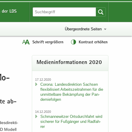
 der LDS
Übergeordnete Seiten
Schrift vergrößern
Kontrast erhöhen
Me­di­en­in­for­ma­tio­nen 2020
 Mo­
17.12.2020
Co­ro­na: Lan­des­di­rek­ti­on Sach­sen
fle­xi­bi­li­siert Ar­beits­zeit­rah­men für die
un­mit­tel­ba­re Be­kämp­fung der Pan­
de­mie­fol­gen
­te ab­
14.12.2020
Sch­man­ne­wit­zer Orts­durch­fahrt wird
si­che­rer für Fuß­gän­ger und Rad­fah­
s­di­rek­ti­
rer
ED Mo­dell