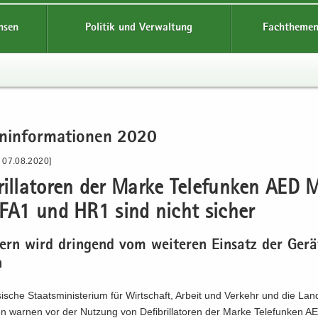
hsen
Politik und Verwaltung
Fachthemen
n­in­for­ma­tio­nen 2020
- 07.08.2020]
bril­la­to­ren der Marke Te­le­fun­ken AED
e FA1 und HR1 sind nicht si­cher
­bern wird drin­gend vom wei­te­ren Ein­satz der Ge­rä
n
­sche Staats­mi­nis­te­ri­um für Wirt­schaft, Ar­beit und Ver­kehr und die Lan­de
 war­nen vor der Nut­zung von De­fi­bril­la­to­ren der Marke Te­le­fun­ken A