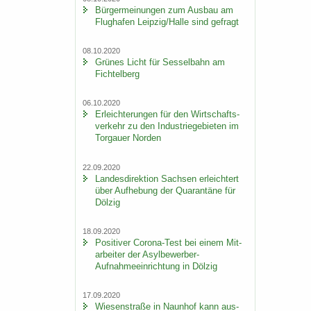
Bür­ger­mei­nun­gen zum Aus­bau am
Flug­ha­fen Leip­zig/Halle sind ge­fragt
08.10.2020
Grü­nes Licht für Ses­sel­bahn am
Fich­tel­berg
06.10.2020
Er­leich­te­run­gen für den Wirt­schafts­
ver­kehr zu den In­dus­trie­ge­bie­ten im
Tor­gau­er Nor­den
22.09.2020
Lan­des­di­rek­ti­on Sach­sen er­leich­tert
über Auf­he­bung der Qua­ran­tä­ne für
Döl­zig
18.09.2020
Po­si­ti­ver Corona-​Test bei einem Mit­
ar­bei­ter der Asylbewerber-​
Aufnahmeeinrichtung in Döl­zig
17.09.2020
Wie­sen­stra­ße in Naun­hof kann aus­