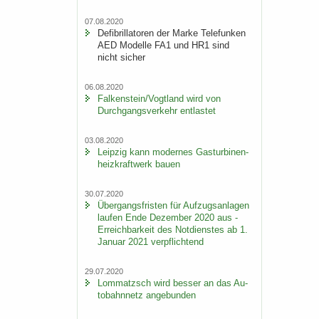
07.08.2020
De­fi­bril­la­to­ren der Marke Te­le­fun­ken
AED Mo­del­le FA1 und HR1 sind
nicht si­cher
06.08.2020
Fal­ken­stein/Vogt­land wird von
Durch­gangs­ver­kehr ent­las­tet
03.08.2020
Leip­zig kann mo­der­nes Gas­tur­bi­nen­
heiz­kraft­werk bauen
30.07.2020
Über­gangs­fris­ten für Auf­zugs­an­la­gen
lau­fen Ende De­zem­ber 2020 aus -
Er­reich­bar­keit des Not­diens­tes ab 1.
Ja­nu­ar 2021 ver­pflich­tend
29.07.2020
Lom­matzsch wird bes­ser an das Au­
to­bahn­netz an­ge­bun­den