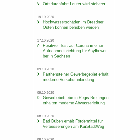
Orts­durch­fahrt Lau­ter wird si­che­rer
19.10.2020
Hoch­was­ser­schä­den im Dresd­ner
Osten kön­nen be­ho­ben wer­den
17.10.2020
Po­si­ti­ver Test auf Co­ro­na in einer
Auf­nah­me­ein­rich­tung für Asyl­be­wer­
ber in Sach­sen
09.10.2020
Par­then­stei­ner Ge­wer­be­ge­biet er­hält
mo­der­ne Ver­kehrs­an­bin­dung
09.10.2020
Ge­wer­be­be­trie­be in Regis-​Breitingen
er­hal­ten mo­der­ne Ab­was­ser­lei­tung
08.10.2020
Bad Düben er­hält För­der­mit­tel für
Ver­bes­se­run­gen am Kur­Stadt­Weg
08.10.2020