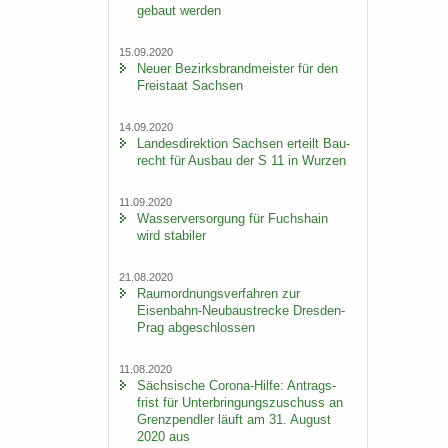
ge­baut wer­den
15.09.2020
Neuer Be­zirks­brand­meis­ter für den
Frei­staat Sach­sen
14.09.2020
Lan­des­di­rek­ti­on Sach­sen er­teilt Bau­
recht für Aus­bau der S 11 in Wur­zen
11.09.2020
Was­ser­ver­sor­gung für Fuchs­hain
wird sta­bi­ler
21.08.2020
Raum­ord­nungs­ver­fah­ren zur
Eisenbahn-​Neubaustrecke Dresden-​
Prag ab­ge­schlos­sen
11.08.2020
Säch­si­sche Corona-​Hilfe: An­trags­
frist für Un­ter­brin­gungs­zu­schuss an
Grenz­pend­ler läuft am 31. Au­gust
2020 aus