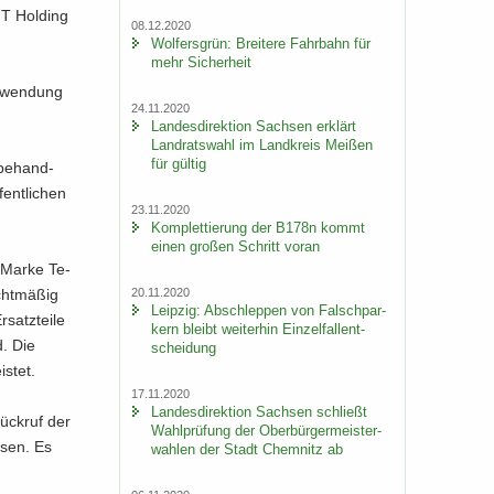
GT Hol­ding
08.12.2020
Wol­fers­grün: Brei­te­re Fahr­bahn für
mehr Si­cher­heit
An­wen­dung
24.11.2020
Lan­des­di­rek­ti­on Sach­sen er­klärt
Land­rats­wahl im Land­kreis Mei­ßen
für gül­tig
l­be­hand­
ent­li­chen
23.11.2020
Kom­plet­tie­rung der B178n kommt
einen gro­ßen Schritt voran
der Marke Te­
20.11.2020
ht­mä­ßig
Leip­zig: Ab­schlep­pen von Falsch­par­
atz­tei­le
kern bleibt wei­ter­hin Ein­zel­fall­ent­
d. Die
schei­dung
is­tet.
17.11.2020
Lan­des­di­rek­ti­on Sach­sen schließt
ück­ruf der
Wahl­prü­fung der Ober­bür­ger­meis­ter­
e­sen. Es
wah­len der Stadt Chem­nitz ab