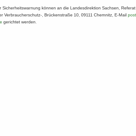
 Si­cher­heits­war­nung kön­nen an die Lan­des­di­rek­ti­on Sach­sen, Re­fe­rat 
r Verbraucherschutz-​, Brü­cken­stra­ße 10, 09111 Chem­nitz, E-​Mail
post
de
ge­rich­tet wer­den.